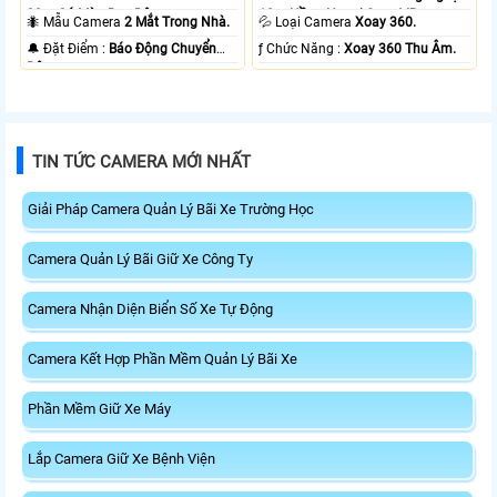
20m Có Màu Ban Ðêm.
10m Hồng Ngoại Smart IR.
🐜 Mẫu Camera
2 Mắt Trong Nhà.
💦 Loại Camera
Xoay 360.
️🔔 Đặt Điểm :
Báo Động Chuyển
️ƒ Chức Năng :
Xoay 360 Thu Âm.
Động.
TIN TỨC CAMERA MỚI NHẤT
Giải Pháp Camera Quản Lý Bãi Xe Trường Học
Camera Quản Lý Bãi Giữ Xe Công Ty
Camera Nhận Diện Biển Số Xe Tự Động
Camera Kết Hợp Phần Mềm Quản Lý Bãi Xe
Phần Mềm Giữ Xe Máy
Lắp Camera Giữ Xe Bệnh Viện