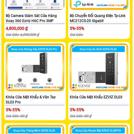
Bộ Camera Giám Sát Cửa Hàng
Bộ Chuyển Đổi Quang Điện Tp-Link
Xoay 360 Ezviz H6C Pro 3MP
MC212CS-20 Gigabit
4,800,000 ₫
5%-35%
Giá Gốc: 6,200,000 ₫
Giá Gốc:
Khóa Cửa Mật Khẩu & Vân Tay
Khóa Cửa Mật Khẩu EZVIZ DL03
DL03 Pro
5%-35%
5%-35%
Giá Gốc: 00 ₫
Giá Gốc: 00 ₫