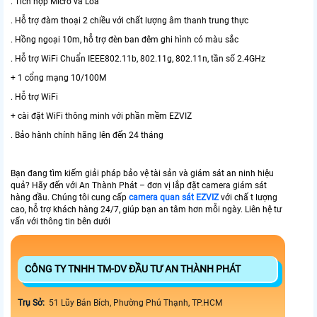
. Tích hợp Micro và Loa
. Hỗ trợ đàm thoại 2 chiều với chất lượng âm thanh trung thực
. Hồng ngoại 10m, hỗ trợ đèn ban đêm ghi hình có màu sắc
. Hỗ trợ WiFi Chuẩn IEEE802.11b, 802.11g, 802.11n, tần số 2.4GHz
+ 1 cổng mạng 10/100M
. Hỗ trợ WiFi
+ cài đặt WiFi thông minh với phần mềm EZVIZ
. Bảo hành chính hãng lên đến 24 tháng
Bạn đang tìm kiếm giải pháp bảo vệ tài sản và giám sát an ninh hiệu
quả? Hãy đến với An Thành Phát – đơn vị lắp đặt camera giám sát
hàng đầu. Chúng tôi cung cấp
camera quan sát EZVIZ
với chấ t lượng
cao, hỗ trợ khách hàng 24/7, giúp bạn an tâm hơn mỗi ngày. Liên hệ tư
vấn với thông tin bên dưới
CÔNG TY TNHH TM-DV ĐẦU TƯ AN THÀNH PHÁT
Trụ Sở:
51 Lũy Bán Bích, Phường Phú Thạnh, TP.HCM