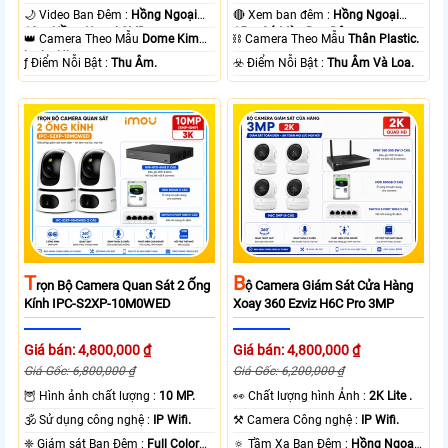
🌙 Video Ban Đêm :
Hồng Ngoại
🔴 Xem ban đêm :
Hồng Ngoại
10m Hồng Ngoại SMD.
15m Có Màu Ban Ðêm.
👑 Camera Theo Mẫu
Dome Kim
⛓ Camera Theo Mẫu
Thân Plastic.
loại + Nhựa.
️ƒ Điểm Nỗi Bật :
Thu Âm.
️☣️ Điểm Nỗi Bật :
Thu Âm Và Loa.
T
B
Rọn Bộ Camera Quan Sát 2 Ống
Ộ Camera Giám Sát Cửa Hàng
Kính IPC-S2XP-10M0WED
Xoay 360 Ezviz H6C Pro 3MP
Giá bán: 4,800,000 ₫
Giá bán: 4,800,000 ₫
Giá Gốc: 6,800,000 ₫
Giá Gốc: 6,200,000 ₫
🦉 Hình ảnh chất lượng :
10 MP.
️👀 Chất lượng hình Ảnh :
2K Lite .
🕉️ Sử dụng công nghệ :
IP Wifi.
⚒ Camera Công nghệ :
IP Wifi.
❈ Giám sát Ban Đêm :
Full Color
🔅 Tầm Xa Ban Đêm :
Hồng Ngoại