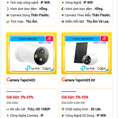
Lite .
⚜️ Tích hợp công nghệ :
IP Wifi.
⚜️ Công Nghệ :
IP Wifi.
🌛 Hình ảnh ban đêm :
Hồng
🌔 Hình ảnh ban đêm :
Hồng
Ngoại 10m Có Màu Ban Ðêm.
Ngoại 10m Có Màu Ban Ðêm.
💎 Camera Dòng
Thân Plastic.
❄ Camera Theo Mẫu
Thân Plastic.
️ლ Tích Hợp :
Thu Âm.
️💎 Điểm Nỗi Bật :
Thu Âm Và Loa.
C
C
Amera TapoC425
Amera TapoC425 Kit
Giá bán: 5%-35%
Giá bán: 5%-35%
Giá Gốc:
Giá Gốc: Liên Hệ
️👀 Độ sắc nét :
FULL HD 1080P .
💯 Chất lượng hình :
2K Lite .
⚜️ Công Nghệ Camera :
IP.
🌠 Công Nghệ Sử Dụng :
IP Wifi.