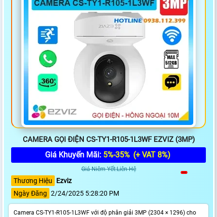
CAMERA GỌI ĐIỆN CS-TY1-R105-1L3WF EZVIZ (3MP)
Giá Khuyến Mãi:
5%-35%
(+ VAT 8%)
Giá Niêm Yết:Liên Hệ
Thương Hiệu
Ezviz
Ngày Đăng
2/24/2025 5:28:20 PM
Camera CS-TY1-R105-1L3WF với độ phân giải 3MP (2304 × 1296) cho