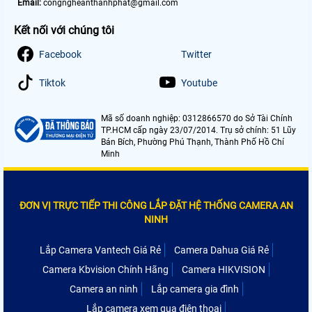
Email:
congngheanthanhphat@gmail.com
Kết nối với chúng tôi
Facebook
Twitter
Tiktok
Youtube
Mã số doanh nghiệp: 0312866570 do Sở Tài Chính
TP.HCM cấp ngày 23/07/2014. Trụ sở chính: 51 Lũy
Bán Bích, Phường Phú Thạnh, Thành Phố Hồ Chí
Minh
ĐƠN VỊ TRỰC TIẾP THI CÔNG LẮP ĐẶT HỆ THỐNG CAMERA AN
NINH
Lắp Camera Vantech Giá Rẻ
Camera Dahua Giá Rẻ
Camera Kbvision Chính Hãng
Camera HIKVISION
Camera an ninh
Lắp camera gia đình
Lắp camera xem qua điện thoại