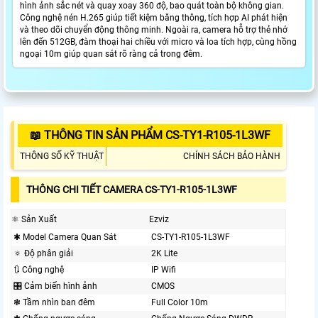
hình ảnh sắc nét và quay xoay 360 độ, bao quát toàn bộ không gian.
Công nghệ nén H.265 giúp tiết kiệm băng thông, tích hợp AI phát hiện
và theo dõi chuyển động thông minh. Ngoài ra, camera hỗ trợ thẻ nhớ
lên đến 512GB, đàm thoại hai chiều với micro và loa tích hợp, cùng hồng
ngoại 10m giúp quan sát rõ ràng cả trong đêm.
📖 THÔNG TIN SẢN PHẨM CS-TY1-R105-1L3WF
THÔNG SỐ KỸ THUẬT
CHÍNH SÁCH BẢO HÀNH
THÔNG CHI TIẾT CAMERA CS-TY1-R105-1L3WF
⚛️ Sản Xuất
Ezviz
✱ Model Camera Quan Sát
CS-TY1-R105-1L3WF
🔅 Độ phân giải
2K Lite
🔃 Công nghệ
IP Wifi
🎛 Cảm biến hình ảnh
CMOS
❃ Tầm nhìn ban đêm
Full Color 10m