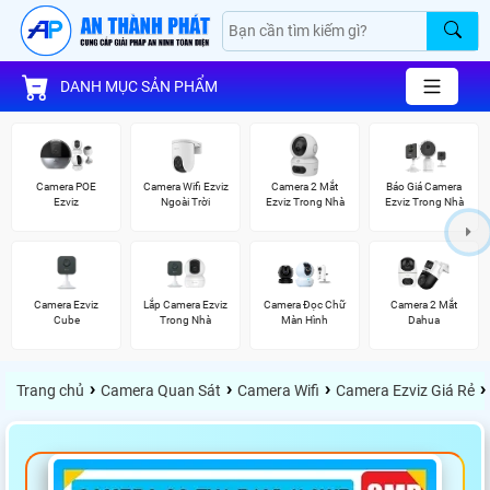
DANH MỤC SẢN PHẨM
Camera POE
Camera Wifi Ezviz
Camera 2 Mắt
Báo Giá Camera
Ezviz
Ngoài Trời
Ezviz Trong Nhà
Ezviz Trong Nhà
Camera Ezviz
Lắp Camera Ezviz
Camera Đọc Chữ
Camera 2 Mắt
Cube
Trong Nhà
Màn Hình
Dahua
›
›
›
›
Trang chủ
Camera Quan Sát
Camera Wifi
Camera Ezviz Giá Rẻ