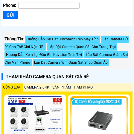
Phone:
Thông Tin:
Hướng Dẫn Cài Đặt Hikconect Trên Máy Tính
Lắp Camera Gía
Rẻ Cho Thế Giới Nệm Tốt
Lắp Đặt Camera Quan Sát Cho Trang Trại
Hướng Dẫn Xem Lại Đầu Ghi Kbvision Trên Tivi
Lắp Đặt Camera Giám Sát
Cho Văn Phòng
Lắp Đặt Camera Wifi Quan Sát Shop Quần Áo
THAM KHẢO CAMERA QUAN SÁT GIÁ RẺ
CÙNG LOẠI
CAMERA 2K 4K
SẢN PHẨM THAM KHẢO