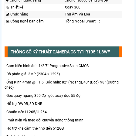
✱ Chống ngược sáng
Chống Ngược Sáng DWDR
🔩 Thiết kế
Xoay 360
🛃 Chức năng
Thu Âm Và Loa
🌄 Công nghệ ban đêm
Hồng Ngoại Smart IR
THÔNG SỐ KỸ THUẬT CAMERA CS-TY1-R105-1L3WF
. Cảm biến hình ảnh 1/2.7" Progressive Scan CMOS
. Độ phân giải 3MP (2304 × 1296)
. Ống Kính 4mm @ F1.6; Góc nhìn: 82° (Ngang), 48° (Dọc), 98° (Đường
chéo)
. Góc quay ngang 350 độ , góc xoay dọc 55 độ
. Hỗ trợ DWDR, 3D DNR
. Chuấn nén H.265/H.264
. Phát hiện và theo dõi chuyển động thông minh
. Hỗ trợ khe cắm thẻ nhớ đến 512GB