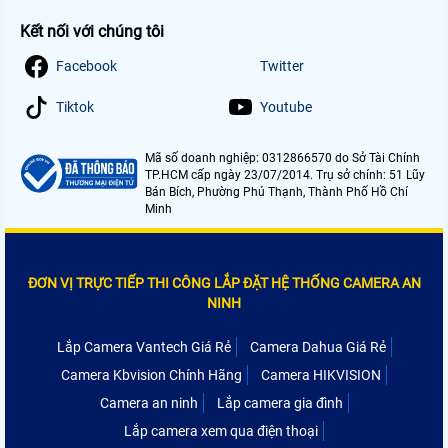
Kết nối với chúng tôi
Facebook
Twitter
Tiktok
Youtube
Mã số doanh nghiệp: 0312866570 do Sở Tài Chính
TP.HCM cấp ngày 23/07/2014. Trụ sở chính: 51 Lũy
Bán Bích, Phường Phú Thạnh, Thành Phố Hồ Chí
Minh
ĐƠN VỊ TRỰC TIẾP THI CÔNG LẮP ĐẶT HỆ THỐNG CAMERA AN
NINH
Lắp Camera Vantech Giá Rẻ
Camera Dahua Giá Rẻ
Camera Kbvision Chính Hãng
Camera HIKVISION
Camera an ninh
Lắp camera gia đình
Lắp camera xem qua điện thoại