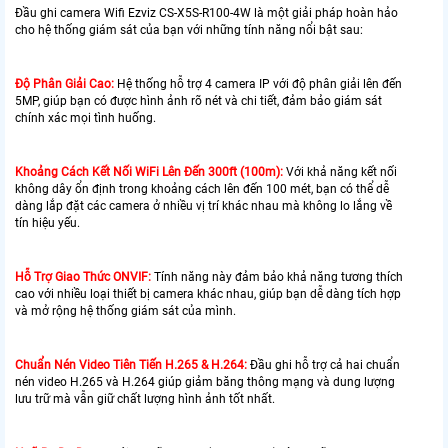
Đầu ghi camera Wifi Ezviz CS-X5S-R100-4W là một giải pháp hoàn hảo
cho hệ thống giám sát của bạn với những tính năng nổi bật sau:
Độ Phân Giải Cao:
Hệ thống hỗ trợ 4 camera IP với độ phân giải lên đến
5MP, giúp bạn có được hình ảnh rõ nét và chi tiết, đảm bảo giám sát
chính xác mọi tình huống.
Khoảng Cách Kết Nối WiFi Lên Đến 300ft (100m):
Với khả năng kết nối
không dây ổn định trong khoảng cách lên đến 100 mét, bạn có thể dễ
dàng lắp đặt các camera ở nhiều vị trí khác nhau mà không lo lắng về
tín hiệu yếu.
Hỗ Trợ Giao Thức ONVIF:
Tính năng này đảm bảo khả năng tương thích
cao với nhiều loại thiết bị camera khác nhau, giúp bạn dễ dàng tích hợp
và mở rộng hệ thống giám sát của mình.
Chuẩn Nén Video Tiên Tiến H.265 & H.264:
Đầu ghi hỗ trợ cả hai chuẩn
nén video H.265 và H.264 giúp giảm băng thông mạng và dung lượng
lưu trữ mà vẫn giữ chất lượng hình ảnh tốt nhất.