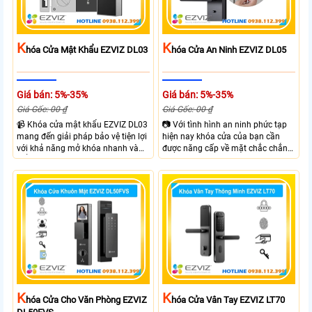
K
K
Hóa Cửa Mật Khẩu EZVIZ DL03
Hóa Cửa An Ninh EZVIZ DL05
Giá bán: 5%-35%
Giá bán: 5%-35%
Giá Gốc: 00 ₫
Giá Gốc: 00 ₫
📹 Khóa cửa mật khẩu EZVIZ DL03
📷 Với tình hình an ninh phức tạp
mang đến giải pháp bảo vệ tiện lợi
hiện nay khóa cửa của bạn cần
với khả năng mở khóa nhanh và
được năng cấp về mặt chắc chắn
kiểm soát linh hoạt. Khóa cửa cửa
và công nghệ giúp đảm bảo an
EZVIZ kết nối trực tiếp với điện
ninh và kiểm soát ra vào hiệu quả
thoại qua APP EZVIZ hỗ trợ theo
hơn. Với Khóa Cửa An Ninh EZVIZ
dõi và điều khiển khóa cửa từ xa
DL05 bạn sẽ sở hữu khóa cửa với 6
phù hợp cho nhà ở căn hộ hoặc
hình thức mở khóa và nhiều chức
văn phòng hiện đại.
năng an ninh như Cảnh báo phá
hoại và kiểm soát ra vào từ xa
ngay trên điện thoại
K
K
Hóa Cửa Cho Văn Phòng EZVIZ
Hóa Cửa Vân Tay EZVIZ LT70