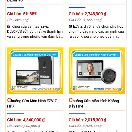
DL50FVS
Giá bán: 5%-35%
Giá bán: 2,748,900 ₫
Giá Gốc: 00 ₫
Giá Gốc: 3,927,000 ₫
📸 Khóa cửa vân tay Ezviz
📷 EZVIZ LT70 là lựa chọn phù hợp
DL50FVS sở hữu thiết kế thanh lịch
cho nhu cầu nâng cấp an ninh cửa
và sáng trọng nhưng vẫn đảm bảo
ra vào. Khóa cho phép quản lý
sự chắc chắn với cùng nhiều
người dùng dễ dàng theo dõi trạng
phương thức mở cửa tiện lợi như
thái hoạt động và hỗ trợ cảnh báo
vân tay, mật khẩu, thẻ từ và điều
thông minh qua điện thoại. Khóa
khiển từ xa qua app. Ezviz
cửa mang lại sự tiện lợi nhờ sự linh
DL50FVS hỗ trợ quản lý người
hoạt trong cách sử dụng như vân
dùng cảnh báo an ninh và kiểm tra
tay, mật khẩu và thẻ từ đảm bảo
trạng thái khóa giúp kiểm soát ra
kiểm soát ra vào hiệu quả.
vào từ xa qua app EZVIZ
C
C
Huông Cửa Màn Hình EZVIZ
Huông Cửa Màn Hình Không
HP7
Dây HP4
Giá bán: 4,340,000 ₫
Giá bán: 2,015,300 ₫
Giá Gốc: 6,200,000 ₫
Giá Gốc: 2,879,000 ₫