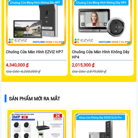
Chuông Cửa Màn Hình EZVIZ HP7
Chuông Cửa Màn Hình Không Dây
HP4
4,340,000 ₫
2,015,300 ₫
Giá Gốc: 6,200,000 ₫
Giá Gốc: 2,879,000 ₫
SẢN PHẨM MỚI RA MẮT