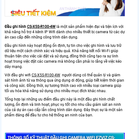
Đầu ghi hình
CS-X5S-R100-4W
là một sản phẩm hiện đại và tiện ích với
khả năng hỗ trợ 4 kênh IP Wifi dành cho nhiều thiết bị camera từ các dự
án cao cấp đến những công trình dân dụng.
Đầu ghi hình này hoạt động ổn định, tự tin cho việc ghi hình và lưu trữ
dữ liệu một cách chính xác và hiệu quả. Khả năng kết nối Wi-Fi giúp
thuận tiện cho việc cài đặt và sử dụng, đồng thời cũng tạo ra sự linh
hoạt trong việc đặt các camera mà không cần phải lo lắng về việc kéo
dây mạng.
Với đầu ghi wifi
CS-X5S-R100-4W
người dùng có thể quản lý và giám
sát hình ảnh từ xa thông qua ứng dụng di động, giúp tiết kiệm thời gian
và công sức. Đồng thời, sự tương thích cao với nhiều loại camera giúp
tối ưu hóa khả năng sử dụng cho nhiều mục đích khác nhau.
Tổng hợp lại những ưu điểm đầu ghi này là một đầu ghi hình chất
lượng, ổn định và linh hoạt, phục vụ tốt cho nhu cầu giám sát an ninh
của cả dự án cao cấp lẫn công trình dân dụng. Đây thực sự là một sản
phẩm đáng để đầu tư cho hệ thống an ninh của bạn.
THÔNG SỐ KỸ THUẬT ĐẦU GHI CAMERA WIFI EZVIZ CS-