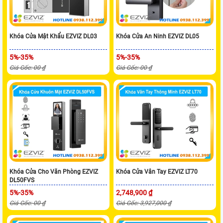
Khóa Cửa Mật Khẩu EZVIZ DL03
Khóa Cửa An Ninh EZVIZ DL05
5%-35%
5%-35%
Giá Gốc: 00 ₫
Giá Gốc: 00 ₫
Khóa Cửa Cho Văn Phòng EZVIZ
Khóa Cửa Vân Tay EZVIZ LT70
DL50FVS
5%-35%
2,748,900 ₫
Giá Gốc: 00 ₫
Giá Gốc: 3,927,000 ₫