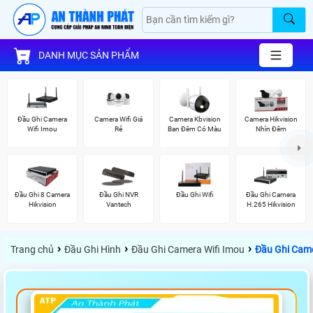
DANH MỤC SẢN PHẨM
Đầu Ghi Camera
Camera Wifi Giá
Camera Kbvision
Camera Hikvision
Wifi Imou
Rẻ
Ban Đêm Có Màu
Nhìn Đêm
Đầu Ghi 8 Camera
Đầu Ghi NVR
Đầu Ghi Wifi
Đầu Ghi Camera
Hikvision
Vantech
H.265 Hikvision
›
›
›
Trang chủ
Đầu Ghi Hình
Đầu Ghi Camera Wifi Imou
Đầu Ghi Came