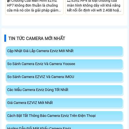
📹 Chuông Cửa Màn Hình EZVIZ
🎞 Ezviz HP4 là loại chuông cửa
HP7 không đơn thuần là chuông
màn hình không dây với khả năng
cửa mà nó còn là giải pháp giám
kết nối ổn định với wifi 2.4GB hoặc
sát an ninh toàn diện cho khu vực
tần số trộn. Với camera chuông
cổng nhà mà không cần lắp
cửa gốc rộng bao quát toàn bộ
camera giám sát thông thương.
khu vực ra vào độ phân giải Full
Với camera được tích hợp trong bộ
HD giám sát rỏ nét, khây thẻ nhớ
chuông cửa với độ phân giải 2K
lên đến 512Gb lưu trữ video và các
TIN TỨC CAMERA MỚI NHẤT
đảm bảo khu vực ra vào luôn được
sự kiện, tích hợp Micro và loa đàm
giám sát
thoại 2 chiều
Cập Nhật Giá Lắp Camera Ezviz Mới Nhất
So Sánh Camera Ezviz Và Camera Yoosee
So Sánh Camera EZVIZ Và Camera IMOU
Các Mẫu Camera Ezviz Dùng Tốt Nhất
Giá Camera EZVIZ Mới Nhất
Cách Bật Tắt Thông Báo Camera Ezviz Trên Điện Thoại
Hướng Dẫn Đổi Mật Khẩu Camera Ezviz