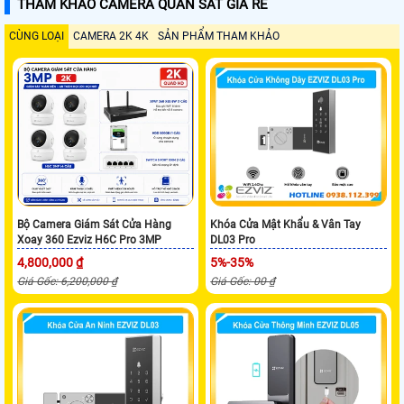
THAM KHẢO CAMERA QUAN SÁT GIÁ RẺ
CÙNG LOẠI
CAMERA 2K 4K
SẢN PHẨM THAM KHẢO
Bộ Camera Giám Sát Cửa Hàng
Khóa Cửa Mật Khẩu & Vân Tay
Xoay 360 Ezviz H6C Pro 3MP
DL03 Pro
4,800,000 ₫
5%-35%
Giá Gốc: 6,200,000 ₫
Giá Gốc: 00 ₫