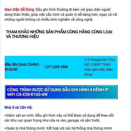
Giao Diện Dễ Dùng:
Đầu ghi hình thường đi kèm với giao diện người
dùng thân thiện, giúp việc cấu hình và quản lý dễ dàng hơn, ngay cả với
những người không có nhiều kinh nghiệm về công nghệ.
THAM KHẢO NHỮNG SẢN PHẨM CÙNG HÃNG CÙNG LOẠI
VÀ THƯƠNG HIỆU
2.0 megapixel FULL
Đầu Ghi Ezviz CS-R5C-
HD 1080P Thích
1,911,000 VNĐ
R100-8F
hợp xem trên điện
thoại
CÔNG TRÌNH ĐƯỢC SỬ DỤNG ĐẦU GHI HÌNH 4 KÊNH IP
WIFI CS-X5S-R100-4W
Nhà ở và Căn Hộ:
+Giám sát an ninh: Đầu ghi hình này có thể được sử dụng để theo dõi
các khu vực quan trọng như cửa ra vào, garage, và sân trước.
+Quản lý nhà thông minh: Kết hợp với các hệ thống nhà thông minh