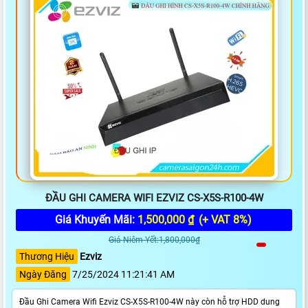
ĐẦU GHI CAMERA WIFI EZVIZ CS-X5S-R100-4W
Giá Khuyến Mãi:
1,500,000 ₫
(+ VAT 8%)
Giá Niêm Yết:1,800,000₫
Thương Hiệu
Ezviz
Ngày Đăng
7/25/2024 11:21:41 AM
Đầu Ghi Camera Wifi Ezviz CS-X5S-R100-4W này còn hỗ trợ HDD dung