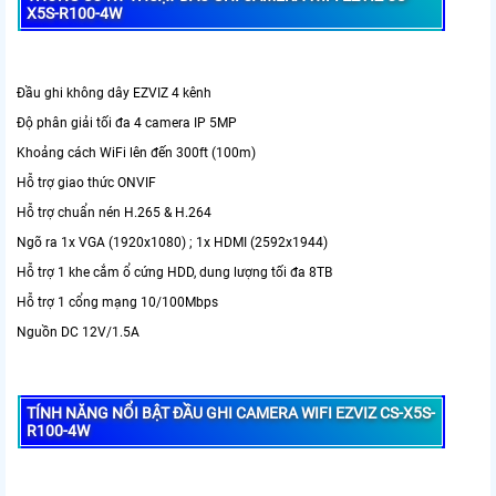
X5S-R100-4W
Đầu ghi không dây EZVIZ 4 kênh
Độ phân giải tối đa 4 camera IP 5MP
Khoảng cách WiFi lên đến 300ft (100m)
Hỗ trợ giao thức ONVIF
Hỗ trợ chuẩn nén H.265 & H.264
Ngõ ra 1x VGA (1920x1080) ; 1x HDMI (2592x1944)
Hỗ trợ 1 khe cắm ổ cứng HDD, dung lượng tối đa 8TB
Hỗ trợ 1 cổng mạng 10/100Mbps
Nguồn DC 12V/1.5A
TÍNH NĂNG NỔI BẬT ĐẦU GHI CAMERA WIFI EZVIZ CS-X5S-
R100-4W