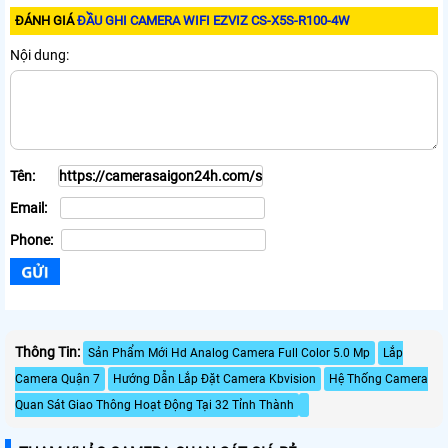
ĐÁNH GIÁ
ĐẦU GHI CAMERA WIFI EZVIZ CS-X5S-R100-4W
Nội dung:
Tên:
Email:
Phone:
Thông Tin:
Sản Phẩm Mới Hd Analog Camera Full Color 5.0 Mp
Lắp
Camera Quận 7
Hướng Dẫn Lắp Đặt Camera Kbvision
Hệ Thống Camera
Quan Sát Giao Thông Hoạt Động Tại 32 Tỉnh Thành