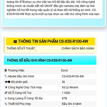
lượng lớn 8TB phục vụ cho việc lưu trữ dữ liệu lâu dài. Với công nghệ
thông minh và chuẩn kết nối ONVIF đầu ghi camera này đem lại trải
nghiệm hỗ trợ tốt trong việc quản lý và theo dõi hệ thống an ninh. CS-
X5S-R100-4W thực sự là một sự lựa chọn ưu việt cho công trình của bạn.
📖 THÔNG TIN SẢN PHẨM CS-X5S-R100-4W
THÔNG SỐ KỸ THUẬT
CHÍNH SÁCH BẢO HÀNH
THÔNG SỐ ĐẦU GHI HÌNH CS-X5S-R100-4W
🌗 Thương Hiệu
Ezviz
🏷 Model Đầu Ghi Hình
CS-X5S-R100-4W
👁️‍🗨 Độ phân giải
3k
🔰 Công Nghệ Chip Tích Hợp
Xử Lý Nhanh
🌈 Số Ổ Cứng Hổ Trợ
1 HDD
❇️ Dung Lượng Ổ Cứng Tối Đa
8TB
🔩 Thiết Kế Phù Hợp
Đầu Ghi 4 kênh