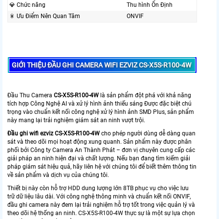
💎 Chức năng
Thu hình Ổn Định
🎇 Ưu Điểm Nên Quan Tâm
ONVIF
GIỚI THIỆU ĐẦU GHI CAMERA WIFI EZVIZ
CS-X5S-R100-4W
Đầu Thu Camera
CS-X5S-R100-4W
là sản phẩm đột phá với khả năng
tích hợp Công Nghệ AI và xử lý hình ảnh thiếu sáng Được đặc biệt chú
trọng vào chuẩn kết nối công nghệ xử lý hình ảnh SMD Plus, sản phẩm
này mang lại trải nghiệm giám sát an ninh vượt trội.
Đầu ghi wifi ezviz CS-X5S-R100-4W
cho phép người dùng dễ dàng quan
sát và theo dõi mọi hoạt động xung quanh. Sản phẩm này được phân
phối bởi Công ty Camera An Thành Phát – đơn vị chuyên cung cấp các
giải pháp an ninh hiện đại và chất lượng. Nếu bạn đang tìm kiếm giải
pháp giám sát hiệu quả, hãy liên hệ với chúng tôi để biết thêm thông tin
về sản phẩm và dịch vụ của chúng tôi.
Thiết bị này còn hỗ trợ HDD dung lượng lớn 8TB phục vụ cho việc lưu
trữ dữ liệu lâu dài. Với công nghệ thông minh và chuẩn kết nối ONVIF,
đầu ghi camera này đem lại trải nghiệm hỗ trợ tốt trong việc quản lý và
theo dõi hệ thống an ninh. CS-X5S-R100-4W thực sự là một sự lựa chọn