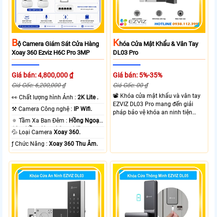
B
K
Ộ Camera Giám Sát Cửa Hàng
Hóa Cửa Mật Khẩu & Vân Tay
Xoay 360 Ezviz H6C Pro 3MP
DL03 Pro
Giá bán: 4,800,000 ₫
Giá bán: 5%-35%
Giá Gốc: 6,200,000 ₫
Giá Gốc: 00 ₫
📽 Khóa cửa mật khẩu và vân tay
️👀 Chất lượng hình Ảnh :
2K Lite .
EZVIZ DL03 Pro mang đến giải
⚒ Camera Công nghệ :
IP Wifi.
pháp bảo vệ khóa an ninh tiện
🔅 Tầm Xa Ban Đêm :
Hồng Ngoại
dụng và linh hoạt với nhiều hình
10m Hồng Ngoại Smart IR.
thưc mở khóa cùng với thiết kế gọn
💦 Loại Camera
Xoay 360.
gàng và chắc chắn. EZVIZ DL03
️ƒ Chức Năng :
Xoay 360 Thu Âm.
Pro hỗ trợ mở khóa nhanh dễ sử
dụng phù hợp cho gia đình và văn
phòng giúp kiểm soát ra vào linh
hoạt.