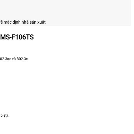
i về mặc định nhà sản xuất
DMS-F106TS
802.3ae và 802.3x.
biệt).