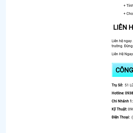
+ Tín
+ Cho
LIÊN 
Liên hệ nga
trường. Đừng
Liên Hệ Ngay
CÔNG
Trụ Sở:
51 Lũ
Hotline: 093
Chi Nhánh 1
Kỹ Thuật:
09
Điện Thoại:
(