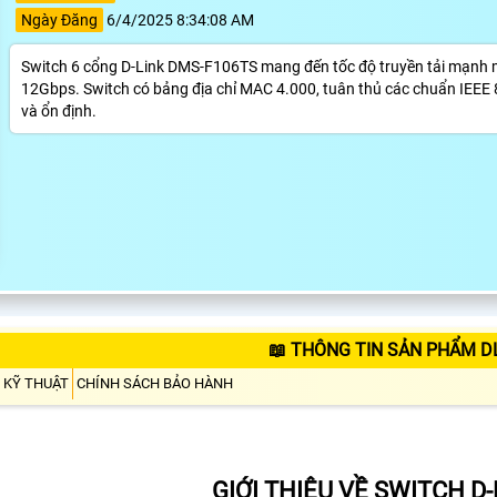
Ngày Đăng
6/4/2025 8:34:08 AM
Switch 6 cổng D-Link DMS-F106TS mang đến tốc độ truyền tải mạnh mẽ
12Gbps. Switch có bảng địa chỉ MAC 4.000, tuân thủ các chuẩn IEEE 8
và ổn định.
📖 THÔNG TIN SẢN PHẨM D
 KỸ THUẬT
CHÍNH SÁCH BẢO HÀNH
GIỚI THIỆU VỀ
SWITCH D-