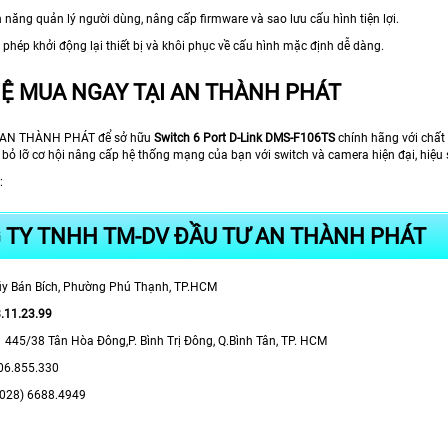
h năng quản lý người dùng, nâng cấp firmware và sao lưu cấu hình tiện lợi.
 phép khởi động lại thiết bị và khôi phục về cấu hình mặc định dễ dàng.
HỆ MUA NGAY TẠI AN THÀNH PHÁT
y AN THÀNH PHÁT để sở hữu
Switch 6 Port D-Link DMS-F106TS
chính hãng với chất 
 bỏ lỡ cơ hội nâng cấp hệ thống mạng của bạn với switch và camera hiện đại, hiệu 
:
 TY TNHH TM-DV ĐẦU TƯ AN THÀNH PHÁT
y Bán Bích, Phường Phú Thạnh, TP.HCM
8.11.23.99
:
445/38 Tân Hòa Đông,P. Bình Trị Đông, Q.Bình Tân, TP. HCM
06.855.330
028) 6688.4949