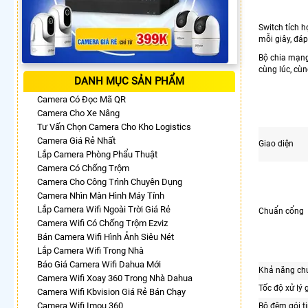
Switch tích h
mỗi giây, đá
Bộ chia mạng
cùng lúc, cù
DANH MỤC SẢN PHẨM
Camera Có Đọc Mã QR
Camera Cho Xe Nâng
Tư Vấn Chọn Camera Cho Kho Logistics
Camera Giá Rẻ Nhất
Giao diện
Lắp Camera Phòng Phẩu Thuật
Camera Có Chống Trộm
Camera Cho Công Trình Chuyên Dụng
Camera Nhìn Màn Hình Máy Tính
Lắp Camera Wifi Ngoài Trời Giá Rẻ
Chuẩn cổng
Camera Wifi Có Chống Trộm Ezviz
Bán Camera Wifi Hình Ảnh Siêu Nét
Lắp Camera Wifi Trong Nhà
Báo Giá Camera Wifi Dahua Mới
Khả năng ch
Camera Wifi Xoay 360 Trong Nhà Dahua
Tốc độ xử lý g
Camera Wifi Kbvision Giá Rẻ Bán Chạy
Camera Wifi Imou 360
Bộ đệm gói t