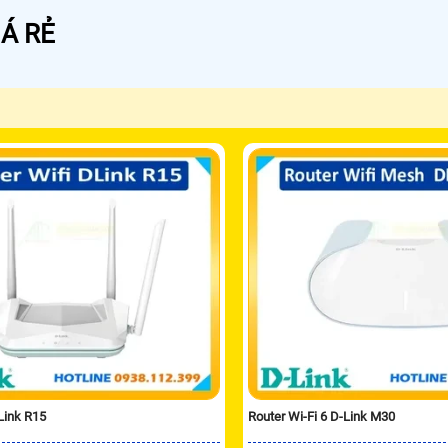
Á RẺ
Link R15
Router Wi-Fi 6 D-Link M30