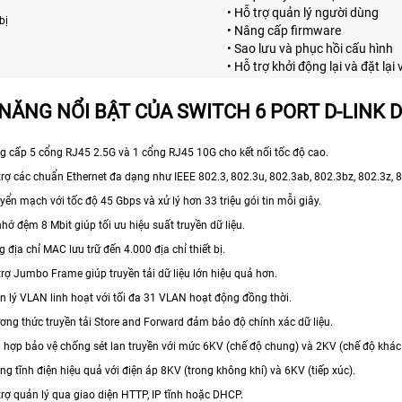
• Hỗ trợ quản lý người dùng
bị
• Nâng cấp firmware
• Sao lưu và phục hồi cấu hình
• Hỗ trợ khởi động lại và đặt lạ
NĂNG NỔI BẬT CỦA SWITCH 6 PORT D-LINK 
g cấp 5 cổng RJ45 2.5G và 1 cổng RJ45 10G cho kết nối tốc độ cao.
trợ các chuẩn Ethernet đa dạng như IEEE 802.3, 802.3u, 802.3ab, 802.3bz, 802.3z, 
yển mạch với tốc độ 45 Gbps và xử lý hơn 33 triệu gói tin mỗi giây.
nhớ đệm 8 Mbit giúp tối ưu hiệu suất truyền dữ liệu.
 địa chỉ MAC lưu trữ đến 4.000 địa chỉ thiết bị.
trợ Jumbo Frame giúp truyền tải dữ liệu lớn hiệu quả hơn.
n lý VLAN linh hoạt với tối đa 31 VLAN hoạt động đồng thời.
ơng thức truyền tải Store and Forward đảm bảo độ chính xác dữ liệu.
h hợp bảo vệ chống sét lan truyền với mức 6KV (chế độ chung) và 2KV (chế độ khác 
ng tĩnh điện hiệu quả với điện áp 8KV (trong không khí) và 6KV (tiếp xúc).
trợ quản lý qua giao diện HTTP, IP tĩnh hoặc DHCP.