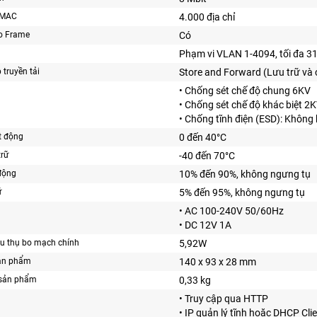
 MAC
4.000 địa chỉ
o Frame
Có
Phạm vi VLAN 1-4094, tối đa 3
truyền tải
Store and Forward (Lưu trữ và 
• Chống sét chế độ chung 6KV
• Chống sét chế độ khác biệt 2
• Chống tĩnh điện (ESD): Không 
t động
0 đến 40°C
trữ
-40 đến 70°C
động
10% đến 90%, không ngưng tụ
ữ
5% đến 95%, không ngưng tụ
• AC 100-240V 50/60Hz
• DC 12V 1A
êu thụ bo mạch chính
5,92W
sản phẩm
140 x 93 x 28 mm
 sản phẩm
0,33 kg
• Truy cập qua HTTP
• IP quản lý tĩnh hoặc DHCP Cli