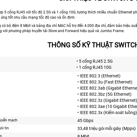
ợp 5 cổng RJ45 với tốc độ 2.5G và 1 cổng 10G, tương thích nhiều chuẩn Ethernet p
p ứng tốt nhu cầu mạng tốc độ cao và ổn định.
 có bộ đệm 8 Mbit và bảng địa chỉ MAC hỗ trợ đến 4.000 địa chỉ, đảm bảo hiệu suất
ng với phương pháp truyền tải Store and Forward hiệu quả và Jumbo Frame.
THÔNG SỐ KỸ THUẬT SWITCH
• 5 cổng RJ45 2.5G
• 1 cổng RJ45 10G
• IEEE 802.3 (Ethernet)
• IEEE 802.3u (Fast Ethernet)
• IEEE 802.3ab (Gigabit Etherne
• IEEE 802.3bz (5G Ethernet)
• IEEE 802.3z (Gigabit Ethernet
• IEEE 802.3ae (10 Gigabit Ethe
• IEEE 802.3x (Kiểm soát luồng)
uyển mạch
45 Gbps
ói tin
33,48 triệu gói mỗi giây (Mpps)
in
8 Mbit