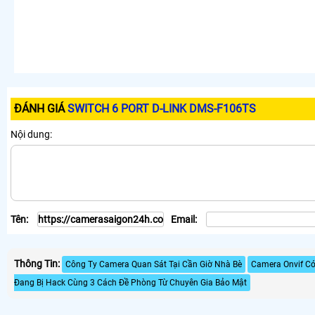
ĐÁNH GIÁ
SWITCH 6 PORT D-LINK DMS-F106TS
Nội dung:
Tên:
Email:
Thông Tin:
Công Ty Camera Quan Sát Tại Cần Giờ Nhà Bè
Camera Onvif Có
Đang Bị Hack Cùng 3 Cách Đề Phòng Từ Chuyên Gia Bảo Mật