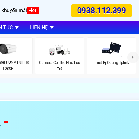
0938.112.399
 khuyến mãi
Hot!
N TỨC
LIÊN HỆ
mera UNV Full Hd
Camera Có Thẻ Nhớ Lưu
Thiết Bị Quang Tplink
1080P
Trữ
ệ