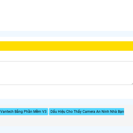
i Vantech Bằng Phần Mềm V3
Dấu Hiệu Cho Thấy Camera An Ninh Nhà Bạn