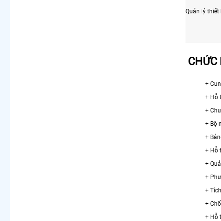
Quản lý thiết 
CHỨC 
+ Cun
+ Hỗ 
+ Chu
+ Bộ 
+ Bảng
+ Hỗ 
+ Quả
+ Phư
+ Tíc
+ Chố
+ Hỗ 