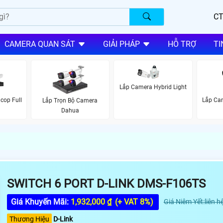
CT
CAMERA QUAN SÁT
GIẢI PHÁP
HỖ TRỢ
TI
Lắp Camera Hybrid Light
cop Full
Lắp Ca
Lắp Trọn Bộ Camera
Dahua
SWITCH 6 PORT D-LINK DMS-F106TS
Giá Khuyến Mãi:
1,932,000 ₫
(+ VAT 8%)
Giá Niêm Yết:liên h
Thương Hiệu
D-Link