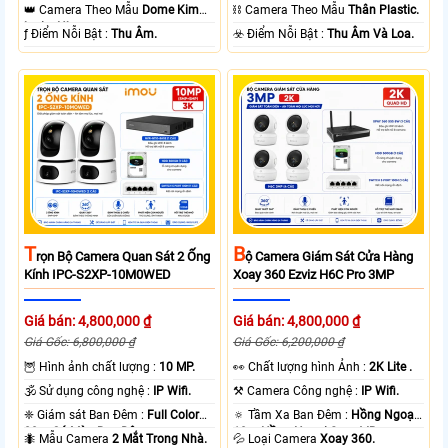
10m Hồng Ngoại SMD.
15m Có Màu Ban Ðêm.
👑 Camera Theo Mẫu
Dome Kim
⛓ Camera Theo Mẫu
Thân Plastic.
loại + Nhựa.
️ƒ Điểm Nỗi Bật :
Thu Âm.
️☣️ Điểm Nỗi Bật :
Thu Âm Và Loa.
T
B
Rọn Bộ Camera Quan Sát 2 Ống
Ộ Camera Giám Sát Cửa Hàng
Kính IPC-S2XP-10M0WED
Xoay 360 Ezviz H6C Pro 3MP
Giá bán: 4,800,000 ₫
Giá bán: 4,800,000 ₫
Giá Gốc: 6,800,000 ₫
Giá Gốc: 6,200,000 ₫
🦉 Hình ảnh chất lượng :
10 MP.
️👀 Chất lượng hình Ảnh :
2K Lite .
🕉️ Sử dụng công nghệ :
IP Wifi.
⚒ Camera Công nghệ :
IP Wifi.
❈ Giám sát Ban Đêm :
Full Color
🔅 Tầm Xa Ban Đêm :
Hồng Ngoại
20m Có Màu Ban Ðêm.
10m Hồng Ngoại Smart IR.
🐜 Mẫu Camera
2 Mắt Trong Nhà.
💦 Loại Camera
Xoay 360.