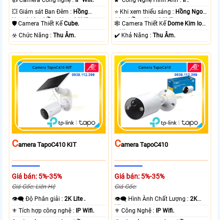
💥 Giám sát Ban Đêm :
Hồng
⭐ Khi xem thiếu sáng :
Hồng Ngoại
Ngoại 10m Hồng Ngoại SMD.
10m Hồng Ngoại SMD.
🛡 Camera Thiết Kế
Cube.
🕸️ Camera Thiết Kế
Dome Kim loại
+ Nhựa.
️☣️ Chức Năng :
Thu Âm.
️✔️ Khả Năng :
Thu Âm.
C
C
Amera TapoC410 KIT
Amera TapoC410
Giá bán: 5%-35%
Giá bán: 5%-35%
Giá Gốc: Liên Hệ
Giá Gốc:
👁️‍🗨 Độ Phân giải :
2K Lite .
👁️‍🗨 Hình Ành Chất Lượng :
2K
Lite .
⚜️ Tích hợp công nghệ :
IP Wifi.
⚜️ Công Nghệ :
IP Wifi.