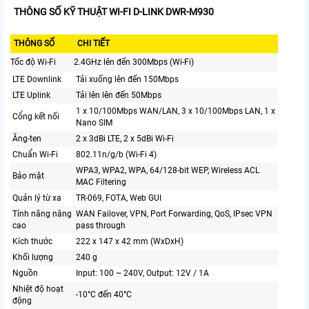
THÔNG SỐ KỸ THUẬT WI-FI D-LINK DWR-M930
THÔNG SỐ
CHI TIẾT
Tốc độ Wi-Fi
2.4GHz lên đến 300Mbps (Wi-Fi)
LTE Downlink
Tải xuống lên đến 150Mbps
LTE Uplink
Tải lên lên đến 50Mbps
1 x 10/100Mbps WAN/LAN, 3 x 10/100Mbps LAN, 1 x
Cổng kết nối
Nano SIM
Ăng-ten
2 x 3dBi LTE, 2 x 5dBi Wi-Fi
Chuẩn Wi-Fi
802.11n/g/b (Wi-Fi 4)
WPA3, WPA2, WPA, 64/128-bit WEP, Wireless ACL
Bảo mật
MAC Filtering
Quản lý từ xa
TR-069, FOTA, Web GUI
Tính năng nâng
WAN Failover, VPN, Port Forwarding, QoS, IPsec VPN
cao
pass through
Kích thước
222 x 147 x 42 mm (WxDxH)
Khối lượng
240 g
Nguồn
Input: 100 ~ 240V, Output: 12V / 1A
Nhiệt độ hoạt
-10°C đến 40°C
động