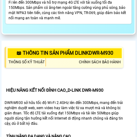
Fi lên đến 300Mbps và hỗ trợ mạng 4G LTE với tải xuống tối đa
150Mbps. Sản phẩm có ăng-ten ngoài tăng cường vùng phủ sóng, bảo
mật WPA3 tiên tiến, cùng các tính năng VPN, TR-069, giúp đảm bảo kết
nối mạng an toàn và mạnh mẽ.
📖 THÔNG TIN SẢN PHẨM DLINKDWR-M930
THÔNG SỐ KỸ THUẬT
CHÍNH SÁCH BẢO HÀNH
HIỆU NĂNG KẾT NỐI ĐỈNH CAO_D-LINK DWR-M930
DWR-M930 sở hữu tốc độ Wi-Fi 2.4GHz lên đến 300Mbps, mang đến trải
nghiệm duyệt web, xem video hay làm việc từ xa mượt mà và không bị
gián đoạn. Tốc độ LTE tải xuống đạt 150Mbps và tải lên 50Mbps giúp
người dùng tận hưởng kết nối Internet di động nhanh chóng và đáng tin
cậy, dù ở bất kỳ đâu.
TÍNH NĂNG ĐA DẠNG VÀ NÂNG CAO