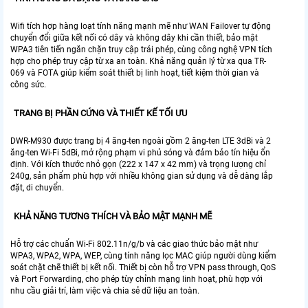
Wifi tích hợp hàng loạt tính năng mạnh mẽ như WAN Failover tự động
chuyển đổi giữa kết nối có dây và không dây khi cần thiết, bảo mật
WPA3 tiên tiến ngăn chặn truy cập trái phép, cùng công nghệ VPN tích
hợp cho phép truy cập từ xa an toàn. Khả năng quản lý từ xa qua TR-
069 và FOTA giúp kiểm soát thiết bị linh hoạt, tiết kiệm thời gian và
công sức.
TRANG BỊ PHẦN CỨNG VÀ THIẾT KẾ TỐI ƯU
DWR-M930 được trang bị 4 ăng-ten ngoài gồm 2 ăng-ten LTE 3dBi và 2
ăng-ten Wi-Fi 5dBi, mở rộng phạm vi phủ sóng và đảm bảo tín hiệu ổn
định. Với kích thước nhỏ gọn (222 x 147 x 42 mm) và trọng lượng chỉ
240g, sản phẩm phù hợp với nhiều không gian sử dụng và dễ dàng lắp
đặt, di chuyển.
KHẢ NĂNG TƯƠNG THÍCH VÀ BẢO MẬT MẠNH MẼ
Hỗ trợ các chuẩn Wi-Fi 802.11n/g/b và các giao thức bảo mật như
WPA3, WPA2, WPA, WEP, cùng tính năng lọc MAC giúp người dùng kiểm
soát chặt chẽ thiết bị kết nối. Thiết bị còn hỗ trợ VPN pass through, QoS
và Port Forwarding, cho phép tùy chỉnh mạng linh hoạt, phù hợp với
nhu cầu giải trí, làm việc và chia sẻ dữ liệu an toàn.