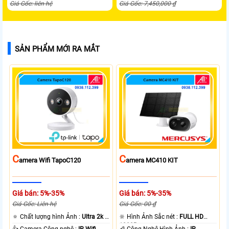
Giá Gốc: liên hệ
Giá Gốc: 7,450,000 ₫
SẢN PHẨM MỚI RA MẮT
C
C
Amera Wifi TapoC120
Amera MC410 KIT
Giá bán: 5%-35%
Giá bán: 5%-35%
Giá Gốc: Liên hệ
Giá Gốc: 00 ₫
🔅 Chất lượng hình Ảnh :
Ultra 2k +
🔆 Hình Ảnh Sắc nét :
FULL HD
.
1080P .
👍 Camera Công nghệ :
IP Wifi.
🌠 Công Nghệ Hình Ảnh :
IP.