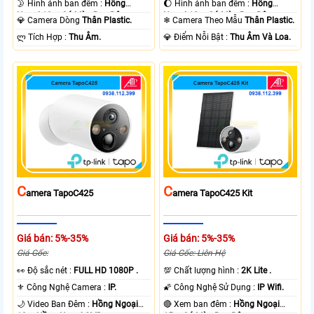
🌛 Hình ảnh ban đêm :
Hồng
🌔 Hình ảnh ban đêm :
Hồng
Ngoại 10m Có Màu Ban Ðêm.
Ngoại 10m Có Màu Ban Ðêm.
💎 Camera Dòng
Thân Plastic.
❄ Camera Theo Mẫu
Thân Plastic.
️ლ Tích Hợp :
Thu Âm.
️💎 Điểm Nỗi Bật :
Thu Âm Và Loa.
C
C
Amera TapoC425
Amera TapoC425 Kit
Giá bán: 5%-35%
Giá bán: 5%-35%
Giá Gốc:
Giá Gốc: Liên Hệ
️👀 Độ sắc nét :
FULL HD 1080P .
💯 Chất lượng hình :
2K Lite .
⚜️ Công Nghệ Camera :
IP.
🌠 Công Nghệ Sử Dụng :
IP Wifi.
🌙 Video Ban Đêm :
Hồng Ngoại
🔴 Xem ban đêm :
Hồng Ngoại