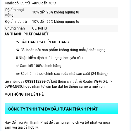
Nhiệt độ lưu trữ
-40°C đến 70°C
Độ ẩm hoạt
10% đến 95% không ngưng tụ
động
Độ ẩm lưu trữ
10% đến 95% không ngưng tụ
Chứng nhận
CE, RoHS
AN THÀNH PHÁT CAM KẾT
🔧 BẢO HÀNH 24 ĐẾN 60 THÁNG
🔁 Bồi hoàn nếu sản phẩm không đúng mẫu/ chất lượng
🧪 Nhận kiểm định chất lượng theo yêu cầu
✅ Cam kết 100% chính hãng
📜 Bảo hành theo chính sách của nhà sản xuất (24 tháng)
Liên hệ ngay
0938112399
để biết thêm chi tiết về
Router Wi-Fi D-Link
DWR-M930
,
hoặc nhận tư vấn lắp đặt hệ thống camera miển phí!
MỌI THÔNG TIN LIÊN HỆ
CÔNG TY TNHH TM-DV ĐẦU TƯ AN THÀNH PHÁT
Hãy đến với An Thành Phát để trải nghiệm dịch vụ tốt nhất và mua
sắm với giá cả hợp lý.