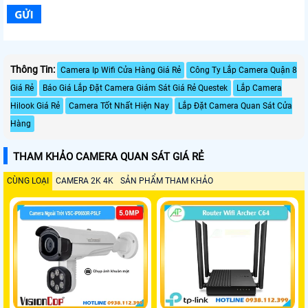
Thông Tin:
Camera Ip Wifi Cửa Hàng Giá Rẻ
Công Ty Lắp Camera Quận 8
Giá Rẻ
Báo Giá Lắp Đặt Camera Giám Sát Giá Rẻ Questek
Lắp Camera
Hilook Giá Rẻ
Camera Tốt Nhất Hiện Nay
Lắp Đặt Camera Quan Sát Cửa
Hàng
THAM KHẢO CAMERA QUAN SÁT GIÁ RẺ
CÙNG LOẠI
CAMERA 2K 4K
SẢN PHẨM THAM KHẢO