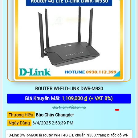
ROUTER WI-FI D-LINK DWR-M930
Giá Khuyến Mãi:
1,109,000 ₫
(+ VAT 8%)
Giá Niêm Yết:liên hệ
Thương Hiệu
Báo Cháy Changder
Ngày Đăng
6/4/2025 2:53:39 PM
D-Link DWR-M930 là router Wi-Fi 4G LTE chuẩn N300, trang bị tốc độ Wi-