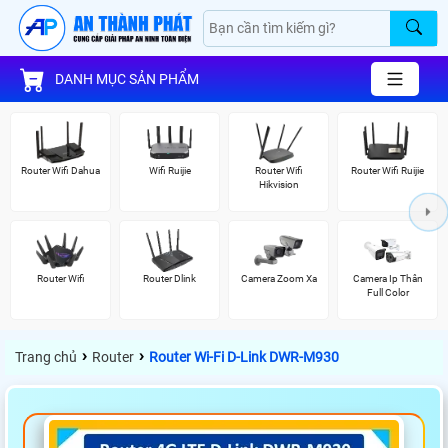
DANH MỤC SẢN PHẨM
Router Wifi Dahua
Wifi Ruijie
Router Wifi
Router Wifi Ruijie
Hikvision
Router Wifi
Router Dlink
Camera Zoom Xa
Camera Ip Thân
Full Color
›
›
Trang chủ
Router
Router Wi-Fi D-Link DWR-M930