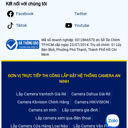
Kết nối với chúng tôi
Facebook
Twitter
Tiktok
Youtube
Mã số doanh nghiệp: 0312866570 do Sở Tài Chính
TP.HCM cấp ngày 23/07/2014. Trụ sở chính: 51 Lũy
Bán Bích, Phường Phú Thạnh, Thành Phố Hồ Chí
Minh
ĐƠN VỊ TRỰC TIẾP THI CÔNG LẮP ĐẶT HỆ THỐNG CAMERA AN
NINH
Lắp Camera Vantech Giá Rẻ
Camera Dahua Giá Rẻ
Camera Kbvision Chính Hãng
Camera HIKVISION
Camera an ninh
Lắp camera gia đình
Lắp camera xem qua điện thoại
Lắp Camera Cửa Hàng Loại Nào
Lắp Camera Văn Phòng