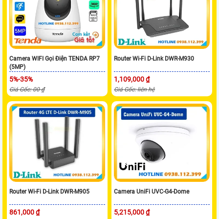
Camera WIFI Gọi Điện TENDA RP7
Router Wi-Fi D-Link DWR-M930
(5MP)
5%-35%
1,109,000 ₫
Giá Gốc: 00 ₫
Giá Gốc: liên hệ
Router Wi-Fi D-Link DWR-M905
Camera UniFi UVC-G4-Dome
861,000 ₫
5,215,000 ₫