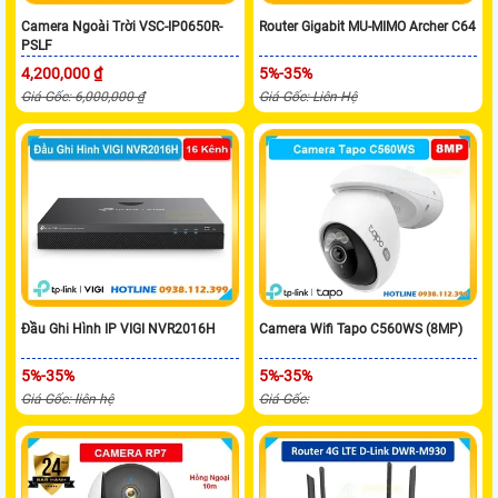
Camera Ngoài Trời VSC-IP0650R-
Router Gigabit MU-MIMO Archer C64
PSLF
4,200,000 ₫
5%-35%
Giá Gốc: 6,000,000 ₫
Giá Gốc: Liên Hệ
Đầu Ghi Hình IP VIGI NVR2016H
Camera Wifi Tapo C560WS (8MP)
5%-35%
5%-35%
Giá Gốc: liên hệ
Giá Gốc: