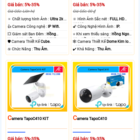
Giá bán: 5%-35%
Giá bán: 5%-35%
Giá Gốc: Liên hệ
Giá Gốc: 00 ₫
🔅 Chất lượng hình Ảnh :
Ultra 2k +
🔆 Hình Ảnh Sắc nét :
FULL HD
.
1080P .
👍 Camera Công nghệ :
IP Wifi.
🌠 Công Nghệ Hình Ảnh :
IP.
💥 Giám sát Ban Đêm :
Hồng
⭐ Khi xem thiếu sáng :
Hồng Ngoại
Ngoại 10m Hồng Ngoại SMD.
10m Hồng Ngoại SMD.
🛡 Camera Thiết Kế
Cube.
🕸️ Camera Thiết Kế
Dome Kim loại
+ Nhựa.
️☣️ Chức Năng :
Thu Âm.
️✔️ Khả Năng :
Thu Âm.
C
C
Amera TapoC410 KIT
Amera TapoC410
Giá bán: 5%-35%
Giá bán: 5%-35%