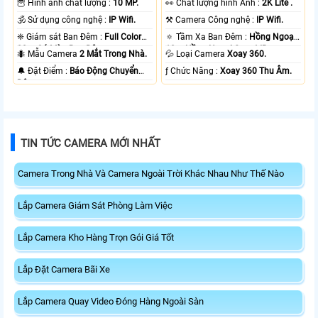
🦉 Hình ảnh chất lượng :
10 MP.
️👀 Chất lượng hình Ảnh :
2K Lite .
🕉️ Sử dụng công nghệ :
IP Wifi.
⚒ Camera Công nghệ :
IP Wifi.
❈ Giám sát Ban Đêm :
Full Color
🔅 Tầm Xa Ban Đêm :
Hồng Ngoại
20m Có Màu Ban Ðêm.
10m Hồng Ngoại Smart IR.
🐜 Mẫu Camera
2 Mắt Trong Nhà.
💦 Loại Camera
Xoay 360.
️🔔 Đặt Điểm :
Báo Động Chuyển
️ƒ Chức Năng :
Xoay 360 Thu Âm.
Động.
TIN TỨC CAMERA MỚI NHẤT
Camera Trong Nhà Và Camera Ngoài Trời Khác Nhau Như Thế Nào
Lắp Camera Giám Sát Phòng Làm Việc
Lắp Camera Kho Hàng Trọn Gói Giá Tốt
Lắp Đặt Camera Bãi Xe
Lắp Camera Quay Video Đóng Hàng Ngoài Sàn