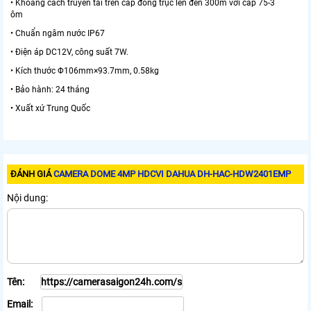
• Khoảng cách truyền tải trên cáp đồng trục lên đến 300m với cáp 75-3
ôm
• Chuẩn ngâm nước IP67
• Điện áp DC12V, công suất 7W.
• Kích thước Φ106mm×93.7mm, 0.58kg
• Bảo hành: 24 tháng
• Xuất xứ Trung Quốc
ĐÁNH GIÁ
CAMERA DOME 4MP HDCVI DAHUA DH-HAC-HDW2401EMP
Nội dung:
Tên:
Email: