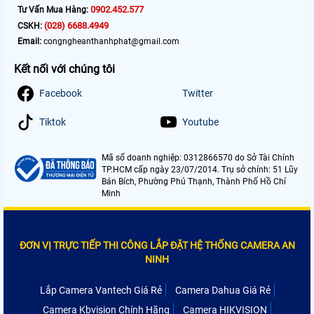
0902.452.577
Tư Vấn Mua Hàng:
(028) 6688.4949
CSKH:
Email:
congngheanthanhphat@gmail.com
Kết nối với chúng tôi
Facebook
Twitter
Tiktok
Youtube
Mã số doanh nghiệp: 0312866570 do Sở Tài Chính
TP.HCM cấp ngày 23/07/2014. Trụ sở chính: 51 Lũy
Bán Bích, Phường Phú Thạnh, Thành Phố Hồ Chí
Minh
ĐƠN VỊ TRỰC TIẾP THI CÔNG LẮP ĐẶT HỆ THỐNG CAMERA AN
NINH
Lắp Camera Vantech Giá Rẻ
Camera Dahua Giá Rẻ
Camera Kbvision Chính Hãng
Camera HIKVISION