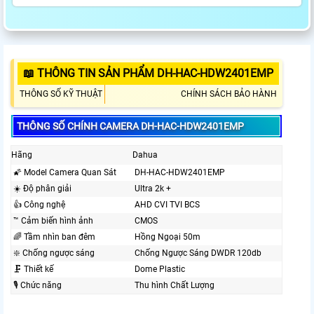
📖 THÔNG TIN SẢN PHẨM DH-HAC-HDW2401EMP
THÔNG SỐ KỸ THUẬT
CHÍNH SÁCH BẢO HÀNH
THÔNG SỐ CHÍNH CAMERA DH-HAC-HDW2401EMP
Hãng
Dahua
🌠 Model Camera Quan Sát
DH-HAC-HDW2401EMP
☀️ Độ phân giải
Ultra 2k +
👍 Công nghệ
AHD CVI TVI BCS
™️ Cảm biến hình ảnh
CMOS
🌈 Tầm nhìn ban đêm
Hồng Ngoại 50m
❇️ Chống ngược sáng
Chống Ngược Sáng DWDR 120db
🗜️ Thiết kế
Dome Plastic
🎙 Chức năng
Thu hình Chất Lượng