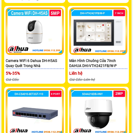
Camera WiFi 6 Dahua DH-H5AS
Màn Hình Chuông Cửa 7inch
Quay Quét Trong Nhà
DAHUA DHI-VTH2421FB/W-P
5%-35%
Liên hệ
Giá Gốc:
Giá Gốc: Liên hệ