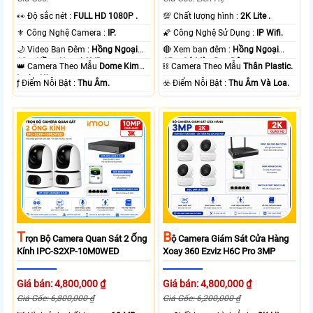
️👀 Độ sắc nét :
FULL HD 1080P .
💯 Chất lượng hình :
2K Lite .
⚜️ Công Nghệ Camera :
IP.
🌠 Công Nghệ Sử Dụng :
IP Wifi.
🌙 Video Ban Đêm :
Hồng Ngoại
🔴 Xem ban đêm :
Hồng Ngoại
10m Hồng Ngoại SMD.
15m Có Màu Ban Ðêm.
👑 Camera Theo Mẫu
Dome Kim
⛓ Camera Theo Mẫu
Thân Plastic.
loại + Nhựa.
️ƒ Điểm Nỗi Bật :
Thu Âm.
️☣️ Điểm Nỗi Bật :
Thu Âm Và Loa.
T
B
Rọn Bộ Camera Quan Sát 2 Ống
Ộ Camera Giám Sát Cửa Hàng
Kính IPC-S2XP-10M0WED
Xoay 360 Ezviz H6C Pro 3MP
Giá bán: 4,800,000 ₫
Giá bán: 4,800,000 ₫
Giá Gốc: 6,800,000 ₫
Giá Gốc: 6,200,000 ₫