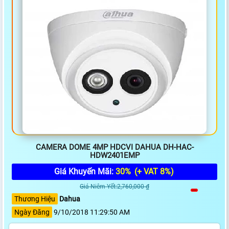
CAMERA DOME 4MP HDCVI DAHUA DH-HAC-
HDW2401EMP
Giá Khuyến Mãi:
30%
(+ VAT 8%)
Giá Niêm Yết:2,760,000 ₫
Thương Hiệu
Dahua
Ngày Đăng
9/10/2018 11:29:50 AM