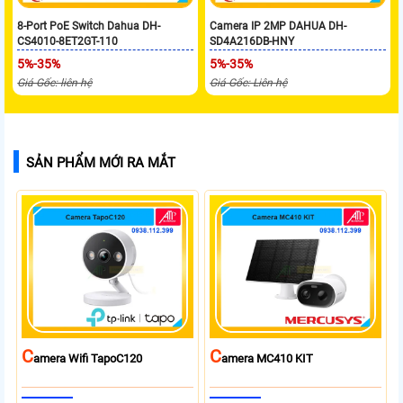
8-Port PoE Switch Dahua DH-
Camera IP 2MP DAHUA DH-
CS4010-8ET2GT-110
SD4A216DB-HNY
5%-35%
5%-35%
Giá Gốc: liên hệ
Giá Gốc: Liên hệ
SẢN PHẨM MỚI RA MẮT
C
C
Amera Wifi TapoC120
Amera MC410 KIT