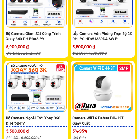
Bộ Camera Giám Sát Công Trình
Lắp Camera Văn Phòng Trọn Bộ 2K
Xoay 360 DH-P3AS-PV
DH-IPC-HDW1339DA-SW-P
5,900,000 ₫
5,500,000 ₫
Giá Gốc: 7,500,000 ₫
Giá Gốc: 7,000,000 ₫
Bộ Camera Ngoài Trời Xoay 360
Camera WiFi 6 Dahua DH-H3T
DH-P5B-PV
Quay Quét
5,500,000 ₫
5%-35%
Giá Gốc: 6,500,000 ₫
Giá Gốc: