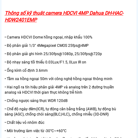
Thông số kỹ thuật camera HDCVI 4MP Dahua DH-HAC-
HDW2401EMP
• Camera HDCVI Dome hồng ngoại, nhập khẩu 100%
• Độ phân giải 1/3" 4Megapixel CMOS 25fps@4MP
• Độ phân giải ghi hình 25/30fps@1080p, 25/30fps@720p
• Độ nhạy sáng tối thiểu 0.03Lux/F1.5, 0Lux IR on
​• Ống kính cố định 3.6mm
• Tầm xa hồng ngoại 50m với công nghệ hồng ngoại thông minh
• Hai ngõ ra tín hiệu phân giải 4MP và analog trên 2 đường truyền
analog và HDCVI thời gian thực không trễ hình
​• Chống ngược sáng thực WDR 120dB
• Chế độ ngày đêm(ICR), tự động cân bằng trắng (AWB), tự động bù
sáng (AGC), chống chói sáng(BLC,HLC),, chống nhiễu (3D-DNR)
• Chất liệu vỏ nhôm đúc
• Môi trường làm việc từ -30°C~+60°C