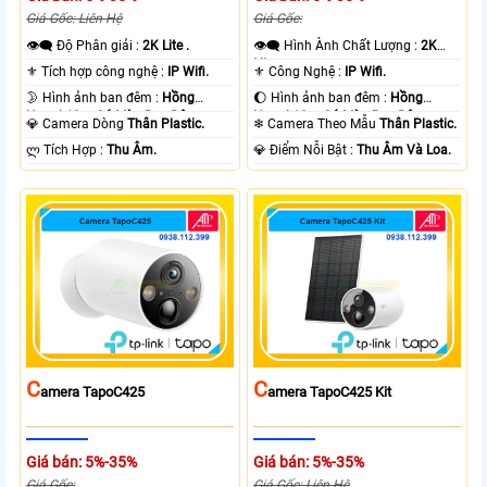
Giá Gốc: Liên Hệ
Giá Gốc:
👁️‍🗨 Độ Phân giải :
2K Lite .
👁️‍🗨 Hình Ành Chất Lượng :
2K
Lite .
⚜️ Tích hợp công nghệ :
IP Wifi.
⚜️ Công Nghệ :
IP Wifi.
🌛 Hình ảnh ban đêm :
Hồng
🌔 Hình ảnh ban đêm :
Hồng
Ngoại 10m Có Màu Ban Ðêm.
Ngoại 10m Có Màu Ban Ðêm.
💎 Camera Dòng
Thân Plastic.
❄ Camera Theo Mẫu
Thân Plastic.
️ლ Tích Hợp :
Thu Âm.
️💎 Điểm Nỗi Bật :
Thu Âm Và Loa.
C
C
Amera TapoC425
Amera TapoC425 Kit
Giá bán: 5%-35%
Giá bán: 5%-35%
Giá Gốc:
Giá Gốc: Liên Hệ