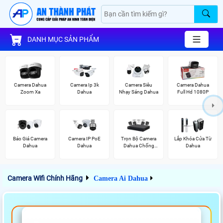
DANH MỤC SẢN PHẨM
Camera Dahua
Camera Ip 3k
Camera Siêu
Camera Dahua
Zoom Xa
Dahua
Nhạy Sáng Dahua
Full Hd 1080P
Báo Giá Camera
Camera IP PoE
Trọn Bộ Camera
Lắp Khóa Cửa Từ
Dahua
Dahua
Dahua Chống
Dahua
Trộm
Camera Wifi Chính Hãng
Camera Ai Dahua