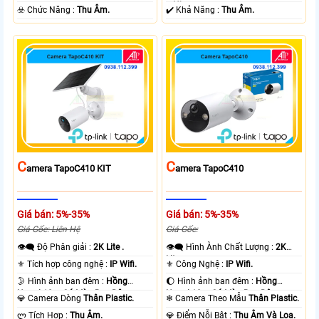
+ Nhựa.
️☣️ Chức Năng :
Thu Âm.
️✔️ Khả Năng :
Thu Âm.
C
C
Amera TapoC410 KIT
Amera TapoC410
Giá bán: 5%-35%
Giá bán: 5%-35%
Giá Gốc: Liên Hệ
Giá Gốc:
👁️‍🗨 Độ Phân giải :
2K Lite .
👁️‍🗨 Hình Ành Chất Lượng :
2K
Lite .
⚜️ Tích hợp công nghệ :
IP Wifi.
⚜️ Công Nghệ :
IP Wifi.
🌛 Hình ảnh ban đêm :
Hồng
🌔 Hình ảnh ban đêm :
Hồng
Ngoại 10m Có Màu Ban Ðêm.
Ngoại 10m Có Màu Ban Ðêm.
💎 Camera Dòng
Thân Plastic.
❄ Camera Theo Mẫu
Thân Plastic.
️ლ Tích Hợp :
Thu Âm.
️💎 Điểm Nỗi Bật :
Thu Âm Và Loa.