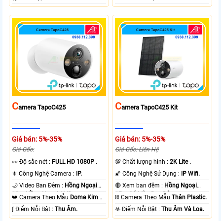
C
C
Amera TapoC425
Amera TapoC425 Kit
Giá bán: 5%-35%
Giá bán: 5%-35%
Giá Gốc:
Giá Gốc: Liên Hệ
️👀 Độ sắc nét :
FULL HD 1080P .
💯 Chất lượng hình :
2K Lite .
⚜️ Công Nghệ Camera :
IP.
🌠 Công Nghệ Sử Dụng :
IP Wifi.
🌙 Video Ban Đêm :
Hồng Ngoại
🔴 Xem ban đêm :
Hồng Ngoại
10m Hồng Ngoại SMD.
15m Có Màu Ban Ðêm.
👑 Camera Theo Mẫu
Dome Kim
⛓ Camera Theo Mẫu
Thân Plastic.
loại + Nhựa.
️ƒ Điểm Nỗi Bật :
Thu Âm.
️☣️ Điểm Nỗi Bật :
Thu Âm Và Loa.