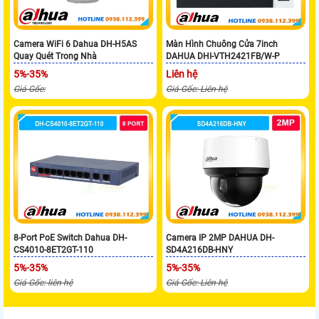
Camera WiFi 6 Dahua DH-H5AS
Màn Hình Chuông Cửa 7inch
Quay Quét Trong Nhà
DAHUA DHI-VTH2421FB/W-P
5%-35%
Liên hệ
Giá Gốc:
Giá Gốc: Liên hệ
8-Port PoE Switch Dahua DH-
Camera IP 2MP DAHUA DH-
CS4010-8ET2GT-110
SD4A216DB-HNY
5%-35%
5%-35%
Giá Gốc: liên hệ
Giá Gốc: Liên hệ