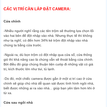
CÁC VỊ TRÍ CẦN LẮP ĐẶT CAMERA:
Cửa chính
-Nhiều người nghĩ rằng các tên trộm sẽ thường lựa chọn lối
vào hai bên để đột nhập vào nhà. Nhưng thực tế thì không
như ta nghĩ, có đến hơn 34% kẻ trộm đột nhập vào nhà
chúng ta bằng cửa trước.
-Ngoài ra, dù bọn trộm có đột nhập qua cửa sổ, cửa thông
gió thì khả năng cao là chúng vẫn sẽ thoát bằng cửa chính.
Bởi điều đó giúp chúng thuận tiện cướp đi những vật có giá
trị, kích thước lớn như tivi, tủ lạnh.
-Do đó, một chiếc camera được gắn ở một vị trí cao ở cửa
chính sẽ giúp chủ nhà dễ quan sát được tình hình ngôi nhà,
biết được những ai ra vào nhà... giúp bạn yên tâm hơn khi ở
từ xa.
Cửa sau ngôi nhà