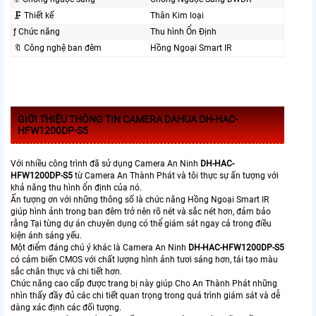
🗜️ Thiết kế
Thân Kim loại
ƒ Chức năng
Thu hình Ổn Định
🔖 Công nghệ ban đêm
Hồng Ngoại Smart IR
GIỚI THIỆU THÔNG TIN CAMERA DAHUA DH-HAC-
HFW1200DP-S5
Với nhiều công trình đã sử dụng Camera An Ninh
DH-HAC-
HFW1200DP-S5
từ Camera An Thành Phát và tôi thực sự ấn tượng với
khả năng thu hình ổn định của nó.
Ấn tượng ơn với những thông số là chức năng Hồng Ngoại Smart IR
giúp hình ảnh trong ban đêm trở nên rõ nét và sắc nét hơn, đảm bảo
rằng Tại từng dự án chuyên dụng có thể giám sát ngay cả trong điều
kiện ánh sáng yếu.
Một điểm đáng chú ý khác là Camera An Ninh
DH-HAC-HFW1200DP-S5
có cảm biến CMOS với chất lượng hình ảnh tươi sáng hơn, tái tạo màu
sắc chân thực và chi tiết hơn.
Chức năng cao cấp được trang bị này giúp Cho An Thành Phát những
nhìn thấy đầy đủ các chi tiết quan trọng trong quá trình giám sát và dễ
dàng xác định các đối tượng.