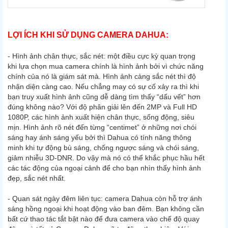
LỢI ÍCH KHI SỬ DỤNG CAMERA DAHUA:
- Hình ảnh chân thực, sắc nét: một điều cực kỳ quan trọng
khi lựa chọn mua camera chính là hình ảnh bởi vì chức năng
chính của nó là giám sát mà. Hình ảnh càng sắc nét thì độ
nhận diện càng cao. Nếu chẳng may có sự cố xảy ra thì khi
bạn truy xuất hình ảnh cũng dễ dàng tìm thấy “dấu vết” hơn
đúng không nào? Với độ phân giải lên đến 2MP và Full HD
1080P, các hình ảnh xuất hiện chân thực, sống động, siêu
mịn. Hình ảnh rõ nét đến từng “centimet” ở những nơi chói
sáng hay ánh sáng yếu bởi thì Dahua có tính năng thông
minh khi tự động bù sáng, chống ngược sáng và chói sáng,
giảm nhiễu 3D-DNR. Do vậy mà nó có thể khắc phục hầu hết
các tác động của ngoại cảnh để cho bạn nhìn thấy hình ảnh
đẹp, sắc nét nhất.
- Quan sát ngày đêm liên tục: camera Dahua còn hỗ trợ ánh
sáng hồng ngoại khi hoạt động vào ban đêm. Bạn không cần
bất cứ thao tác tắt bật nào để đưa camera vào chế độ quay