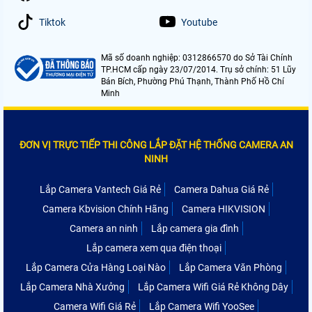
Tiktok
Youtube
Mã số doanh nghiệp: 0312866570 do Sở Tài Chính
TP.HCM cấp ngày 23/07/2014. Trụ sở chính: 51 Lũy
Bán Bích, Phường Phú Thạnh, Thành Phố Hồ Chí
Minh
ĐƠN VỊ TRỰC TIẾP THI CÔNG LẮP ĐẶT HỆ THỐNG CAMERA AN
NINH
Lắp Camera Vantech Giá Rẻ
Camera Dahua Giá Rẻ
Camera Kbvision Chính Hãng
Camera HIKVISION
Camera an ninh
Lắp camera gia đình
Lắp camera xem qua điện thoại
Lắp Camera Cửa Hàng Loại Nào
Lắp Camera Văn Phòng
Lắp Camera Nhà Xưởng
Lắp Camera Wifi Giá Rẻ Không Dây
Camera Wifi Giá Rẻ
Lắp Camera Wifi YooSee