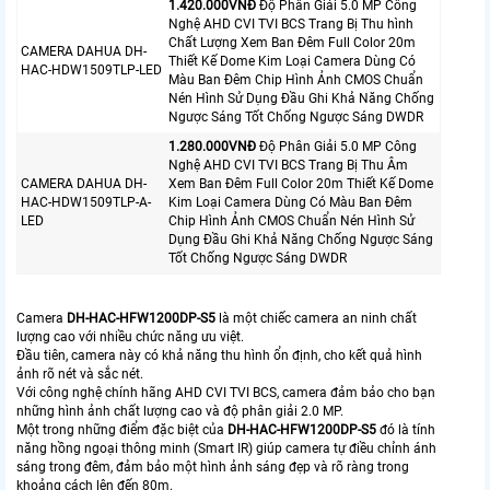
1.420.000VNÐ
Độ Phân Giải 5.0 MP Công
Nghệ AHD CVI TVI BCS Trang Bị Thu hình
Chất Lượng Xem Ban Đêm Full Color 20m
CAMERA DAHUA DH-
Thiết Kế Dome Kim Loại Camera Dùng Có
HAC-HDW1509TLP-LED
Màu Ban Đêm Chip Hình Ảnh CMOS Chuẩn
Nén Hình Sử Dụng Đầu Ghi Khả Năng Chống
Ngược Sáng Tốt Chống Ngược Sáng DWDR
1.280.000VNÐ
Độ Phân Giải 5.0 MP Công
Nghệ AHD CVI TVI BCS Trang Bị Thu Âm
CAMERA DAHUA DH-
Xem Ban Đêm Full Color 20m Thiết Kế Dome
HAC-HDW1509TLP-A-
Kim Loại Camera Dùng Có Màu Ban Đêm
LED
Chip Hình Ảnh CMOS Chuẩn Nén Hình Sử
Dụng Đầu Ghi Khả Năng Chống Ngược Sáng
Tốt Chống Ngược Sáng DWDR
Camera
DH-HAC-HFW1200DP-S5
là một chiếc camera an ninh chất
lượng cao với nhiều chức năng ưu việt.
Đầu tiên, camera này có khả năng thu hình ổn định, cho kết quả hình
ảnh rõ nét và sắc nét.
Với công nghệ chính hãng AHD CVI TVI BCS, camera đảm bảo cho bạn
những hình ảnh chất lượng cao và độ phân giải 2.0 MP.
Một trong những điểm đặc biệt của
DH-HAC-HFW1200DP-S5
đó là tính
năng hồng ngoại thông minh (Smart IR) giúp camera tự điều chỉnh ánh
sáng trong đêm, đảm bảo một hình ảnh sáng đẹp và rõ ràng trong
khoảng cách lên đến 80m.