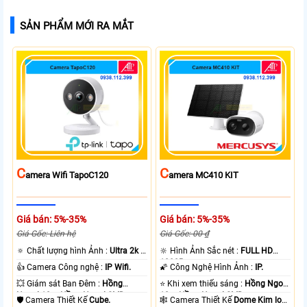
SẢN PHẨM MỚI RA MẮT
C
C
Amera Wifi TapoC120
Amera MC410 KIT
Giá bán: 5%-35%
Giá bán: 5%-35%
Giá Gốc: Liên hệ
Giá Gốc: 00 ₫
🔅 Chất lượng hình Ảnh :
Ultra 2k +
🔆 Hình Ảnh Sắc nét :
FULL HD
.
1080P .
👍 Camera Công nghệ :
IP Wifi.
🌠 Công Nghệ Hình Ảnh :
IP.
💥 Giám sát Ban Đêm :
Hồng
⭐ Khi xem thiếu sáng :
Hồng Ngoại
Ngoại 10m Hồng Ngoại SMD.
10m Hồng Ngoại SMD.
🛡 Camera Thiết Kế
Cube.
🕸️ Camera Thiết Kế
Dome Kim loại