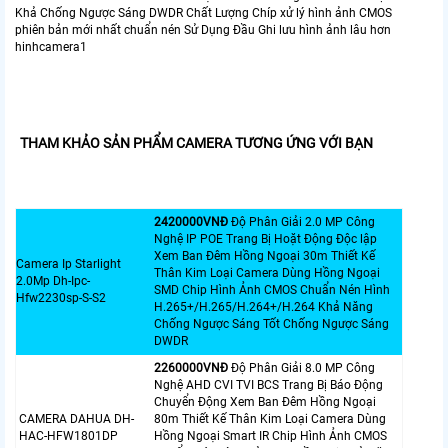
Khả Chống Ngược Sáng DWDR Chất Lượng Chíp xử lý hình ảnh CMOS
phiên bản mới nhất chuẩn nén Sử Dụng Đầu Ghi lưu hình ảnh lâu hơn
hinhcamera1
THAM KHẢO SẢN PHẨM CAMERA TƯƠNG ỨNG VỚI BẠN
2420000VNÐ
Độ Phân Giải 2.0 MP Công
Nghệ IP POE Trang Bị Hoặt Động Độc lập
Xem Ban Đêm Hồng Ngoại 30m Thiết Kế
Camera Ip Starlight
Thân Kim Loại Camera Dùng Hồng Ngoại
2.0Mp Dh-Ipc-
SMD Chip Hình Ảnh CMOS Chuẩn Nén Hình
Hfw2230sp-S-S2
H.265+/H.265/H.264+/H.264 Khả Năng
Chống Ngược Sáng Tốt Chống Ngược Sáng
DWDR
2260000VNÐ
Độ Phân Giải 8.0 MP Công
Nghệ AHD CVI TVI BCS Trang Bị Báo Động
Chuyển Động Xem Ban Đêm Hồng Ngoại
CAMERA DAHUA DH-
80m Thiết Kế Thân Kim Loại Camera Dùng
HAC-HFW1801DP
Hồng Ngoại Smart IR Chip Hình Ảnh CMOS