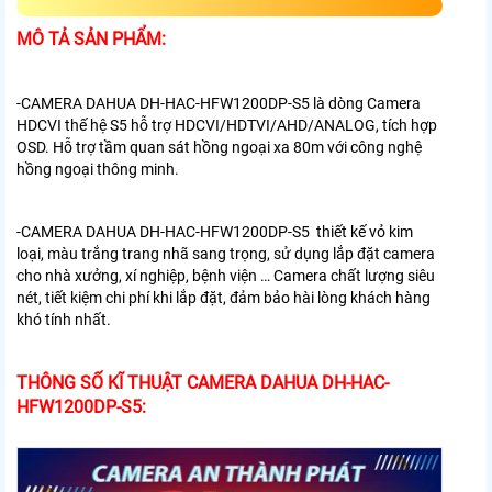
MÔ TẢ SẢN PHẨM:
-CAMERA DAHUA DH-HAC-HFW1200DP-S5
là dòng Camera
HDCVI thế hệ S5 hỗ trợ HDCVI/HDTVI/AHD/ANALOG, tích hợp
OSD. Hỗ trợ tầm quan sát hồng ngoại xa 80m với công nghệ
hồng ngoại thông minh.
-CAMERA DAHUA DH-HAC-HFW1200DP-S5 thiết kế vỏ kim
loại, màu trắng trang nhã sang trọng, sử dụng lắp đặt camera
cho nhà xưởng, xí nghiệp, bệnh viện … Camera chất lượng siêu
nét, tiết kiệm chi phí khi lắp đặt, đảm bảo hài lòng khách hàng
khó tính nhất.
THÔNG SỐ KĨ THUẬT CAMERA DAHUA DH-HAC-
HFW1200DP-S5: