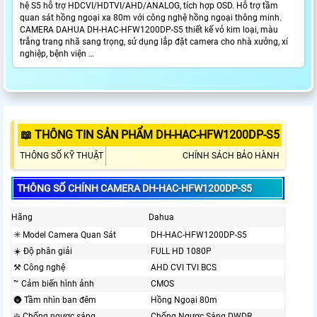
hệ S5 hỗ trợ HDCVI/HDTVI/AHD/ANALOG, tích hợp OSD. Hỗ trợ tầm
quan sát hồng ngoại xa 80m với công nghệ hồng ngoại thông minh.
CAMERA DAHUA DH-HAC-HFW1200DP-S5 thiết kế vỏ kim loại, màu
trắng trang nhã sang trọng, sử dụng lắp đặt camera cho nhà xưởng, xí
nghiệp, bệnh viện …
📖 THÔNG TIN SẢN PHẨM DH-HAC-HFW1200DP-S5
THÔNG SỐ KỸ THUẬT
CHÍNH SÁCH BẢO HÀNH
THÔNG SỐ CHÍNH CAMERA DH-HAC-HFW1200DP-S5
Hãng
Dahua
✳️ Model Camera Quan Sát
DH-HAC-HFW1200DP-S5
☀️ Độ phân giải
FULL HD 1080P
⚒ Công nghệ
AHD CVI TVI BCS
™️ Cảm biến hình ảnh
CMOS
🌚 Tầm nhìn ban đêm
Hồng Ngoại 80m
❇️ Chống ngược sáng
Chống Ngược Sáng DWDR