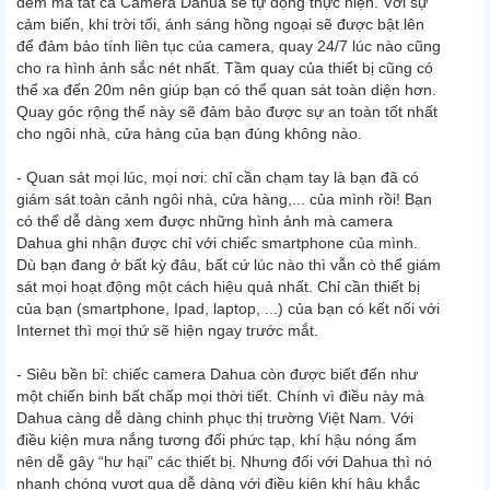
đêm mà tất cả Camera Dahua sẽ tự động thực hiện. Với sự
cảm biến, khi trời tối, ánh sáng hồng ngoại sẽ được bật lên
để đảm bảo tính liên tục của camera, quay 24/7 lúc nào cũng
cho ra hình ảnh sắc nét nhất. Tầm quay của thiết bị cũng có
thể xa đến 20m nên giúp bạn có thể quan sát toàn diện hơn.
Quay góc rộng thế này sẽ đảm bảo được sự an toàn tốt nhất
cho ngôi nhà, cửa hàng của bạn đúng không nào.
- Quan sát mọi lúc, mọi nơi: chỉ cần chạm tay là bạn đã có
giám sát toàn cảnh ngôi nhà, cửa hàng,... của mình rồi! Bạn
có thể dễ dàng xem được những hình ảnh mà camera
Dahua ghi nhận được chỉ với chiếc smartphone của mình.
Dù bạn đang ở bất kỳ đâu, bất cứ lúc nào thì vẫn cò thể giám
sát mọi hoạt động một cách hiệu quả nhất. Chỉ cần thiết bị
của bạn (smartphone, Ipad, laptop, ...) của bạn có kết nối với
Internet thì mọi thứ sẽ hiện ngay trước mắt.
- Siêu bền bỉ: chiếc camera Dahua còn được biết đến như
một chiến binh bất chấp mọi thời tiết. Chính vì điều này mà
Dahua càng dễ dàng chinh phục thị trường Việt Nam. Với
điều kiện mưa nắng tương đối phức tạp, khí hậu nóng ẩm
nên dễ gây “hư hại” các thiết bị. Nhưng đối với Dahua thì nó
nhanh chóng vượt qua dễ dàng với điều kiện khí hậu khắc