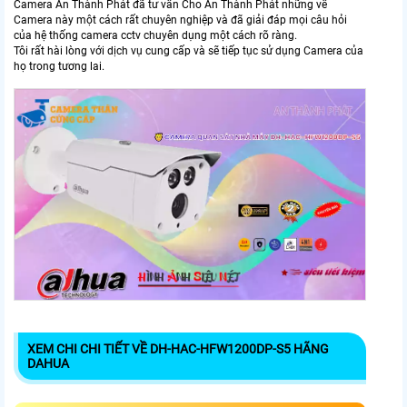
Camera An Thành Phát đã tư vấn Cho An Thành Phát những về
Camera này một cách rất chuyên nghiệp và đã giải đáp mọi câu hỏi
của hệ thống camera cctv chuyên dụng một cách rõ ràng.
Tôi rất hài lòng với dịch vụ cung cấp và sẽ tiếp tục sử dụng Camera của
họ trong tương lai.
XEM CHI CHI TIẾT VỀ DH-HAC-HFW1200DP-S5 HÃNG
DAHUA