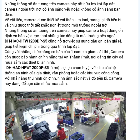
Những thông số ấn tượng trên camera này rất hữu ích khi lắp đặt
camera ngoài trời, nơi có ánh sáng yếu hoặc không có ánh sáng ban
đêm.
Về vật liệu, camera được thiết kế với thân kim loại, mang lại độ bền bỉ
và chịu được thời tiết khắc nghiệt trong môi trường ngoài trời.
Những thông số ấn tượng trên camera này giúp camera hoạt động ổn
định và bảo vệ được khỏi những tác động từ môi trường bên ngoài.
DH-HAC-HFW1200DP-S5
cũng hỗ trợ việc sử dụng đầu ghi bán giá rẻ,
giúp tiết kiệm chi phí trong quá trình lắp đặt.
Cùng với những chức năng cơ bản của 1 camera giám sát thì , Camera
còn được bảo hành chính hãng tại An Thành Phát, nơi đáng tin cậy để
mua sắm các thiết bị an ninh.
,
DH-HAC-HFW1200DP-S5
là một sự lựa chọn tuyệt vời cho các hệ
thống an ninh của gia đình, văn phòng hoặc các khu vực công cộng.
Với khả năng thu hình ổn định, hình ảnh sắc nét và độ bền bỉ, Camera
này đáng để bạn cân nhắc mua sắm.