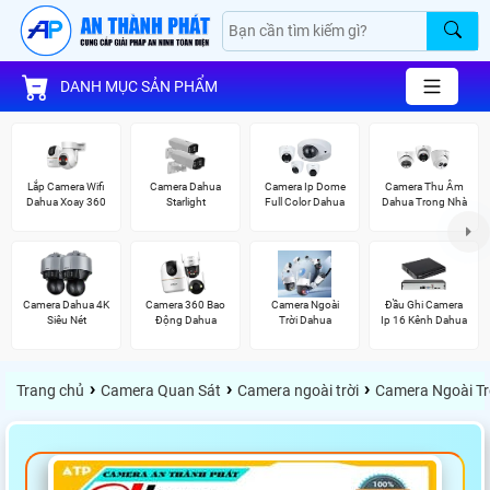
DANH MỤC SẢN PHẨM
Lắp Camera Wifi
Camera Dahua
Camera Ip Dome
Camera Thu Âm
Dahua Xoay 360
Starlight
Full Color Dahua
Dahua Trong Nhà
Camera Dahua 4K
Camera 360 Bao
Camera Ngoài
Đầu Ghi Camera
Siêu Nét
Động Dahua
Trời Dahua
Ip 16 Kênh Dahua
›
›
›
Trang chủ
Camera Quan Sát
Camera ngoài trời
Camera Ngoài Tr