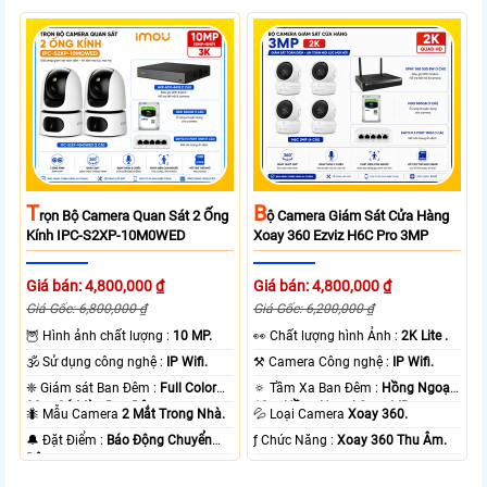
T
B
Rọn Bộ Camera Quan Sát 2 Ống
Ộ Camera Giám Sát Cửa Hàng
Kính IPC-S2XP-10M0WED
Xoay 360 Ezviz H6C Pro 3MP
Giá bán: 4,800,000 ₫
Giá bán: 4,800,000 ₫
Giá Gốc: 6,800,000 ₫
Giá Gốc: 6,200,000 ₫
🦉 Hình ảnh chất lượng :
10 MP.
️👀 Chất lượng hình Ảnh :
2K Lite .
🕉️ Sử dụng công nghệ :
IP Wifi.
⚒ Camera Công nghệ :
IP Wifi.
❈ Giám sát Ban Đêm :
Full Color
🔅 Tầm Xa Ban Đêm :
Hồng Ngoại
20m Có Màu Ban Ðêm.
10m Hồng Ngoại Smart IR.
🐜 Mẫu Camera
2 Mắt Trong Nhà.
💦 Loại Camera
Xoay 360.
️🔔 Đặt Điểm :
Báo Động Chuyển
️ƒ Chức Năng :
Xoay 360 Thu Âm.
Động.