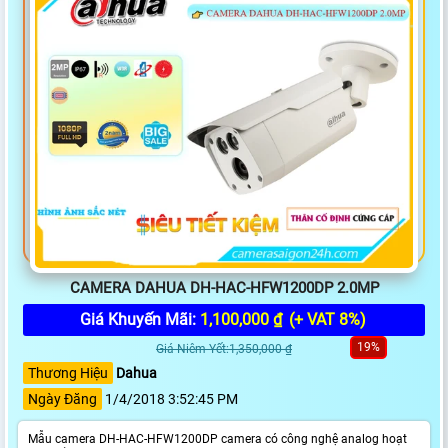
CAMERA DAHUA DH-HAC-HFW1200DP 2.0MP
Giá Khuyến Mãi:
1,100,000 ₫
(+ VAT 8%)
19%
Giá Niêm Yết:1,350,000 ₫
Thương Hiệu
Dahua
Ngày Đăng
1/4/2018 3:52:45 PM
Mẫu camera DH-HAC-HFW1200DP camera có công nghệ analog hoạt