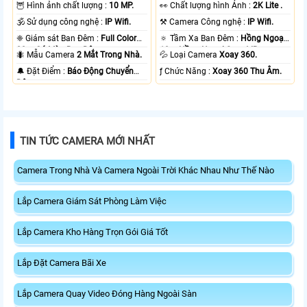
🦉 Hình ảnh chất lượng :
10 MP.
️👀 Chất lượng hình Ảnh :
2K Lite .
🕉️ Sử dụng công nghệ :
IP Wifi.
⚒ Camera Công nghệ :
IP Wifi.
❈ Giám sát Ban Đêm :
Full Color
🔅 Tầm Xa Ban Đêm :
Hồng Ngoại
20m Có Màu Ban Ðêm.
10m Hồng Ngoại Smart IR.
🐜 Mẫu Camera
2 Mắt Trong Nhà.
💦 Loại Camera
Xoay 360.
️🔔 Đặt Điểm :
Báo Động Chuyển
️ƒ Chức Năng :
Xoay 360 Thu Âm.
Động.
TIN TỨC CAMERA MỚI NHẤT
Camera Trong Nhà Và Camera Ngoài Trời Khác Nhau Như Thế Nào
Lắp Camera Giám Sát Phòng Làm Việc
Lắp Camera Kho Hàng Trọn Gói Giá Tốt
Lắp Đặt Camera Bãi Xe
Lắp Camera Quay Video Đóng Hàng Ngoài Sàn