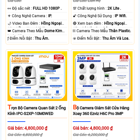
Giá Gốc:
Giá Gốc: Liên Hệ
️👀 Độ sắc nét :
FULL HD 1080P .
💯 Chất lượng hình :
2K Lite .
⚜️ Công Nghệ Camera :
IP.
🌠 Công Nghệ Sử Dụng :
IP Wifi.
🌙 Video Ban Đêm :
Hồng Ngoại
🔴 Xem ban đêm :
Hồng Ngoại
10m Hồng Ngoại SMD.
15m Có Màu Ban Ðêm.
👑 Camera Theo Mẫu
Dome Kim
⛓ Camera Theo Mẫu
Thân Plastic.
loại + Nhựa.
️ƒ Điểm Nỗi Bật :
Thu Âm.
️☣️ Điểm Nỗi Bật :
Thu Âm Và Loa.
T
B
Rọn Bộ Camera Quan Sát 2 Ống
Ộ Camera Giám Sát Cửa Hàng
Kính IPC-S2XP-10M0WED
Xoay 360 Ezviz H6C Pro 3MP
Giá bán: 4,800,000 ₫
Giá bán: 4,800,000 ₫
Giá Gốc: 6,800,000 ₫
Giá Gốc: 6,200,000 ₫