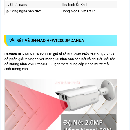
ლ Chức năng
Thu hình Ổn Định
🥈️ Công nghệ ban đêm
Hồng Ngoại Smart IR
VÀI NÉT VỀ DH-HAC-HFW1200DP DAHUA
Camera DH-HAC-HFW1200DP giá rẻ
sở hữu cảm biến CMOS 1/2.7" và
độ phân giải 2 Megapixel, mang lại hình ảnh sắc nét và chi tiết. Với tốc
độ khung hình 25/30fps@1080P, camera cung cấp video mượt mà,
chất lượng cao