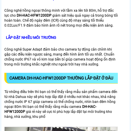
Công nghệ hồng ngoại thông minh với tầm xa lên tới 80m, hỗ trợ đắc
lực cho
DH-HAC-HFW1200DP
giám sát hiệu quả ngay cả trong bóng tối
hoàn toàn. Chế độ ngày đêm (ICR) cùng độ nhạy sáng tối thiểu
0.02Lux/F1.9 đảm bảo hình ảnh rõ nét trong mọi điều kiện ánh sáng.
LẮP ĐẶT NHIỀU MÔI TRƯỜNG
Công nghệ Super Adapt đảm bảo cho camera tự động cân chỉnh khi
gặp các điều kiện ngược sáng, mang đến hình ảnh tối ưu nhất. Chuẩn
chống nước IP67 và vỏ kim loại bền bỉ giúp camera hoạt động ổn định
trong môi trường khắc nghiệt như ngoài trời hay nhà xưởng.
CAMERA DH-HAC-HFW1200DP THƯỜNG LẮP ĐẶT Ở ĐÂU
Từ những điều trên thì bạn có thể thấy rằng mẫu sản phẩm camera đến
từ nhà Dahua này sẽ phù hợp lắp đặt ở nhiều nơi khác nhau, khả năng
chống nước IP 67 giúp camera có thể chống nước, nhìn ban đêm hồng
ngoại 80m thì bạn có thể thấy rằng mẫu camera
DH-HAC-
HFW1200DP
giá rẻ này sẽ cực kì phù hợp lắp đặt tại môi trường kho
hàng, nhà xưởng, khu phố