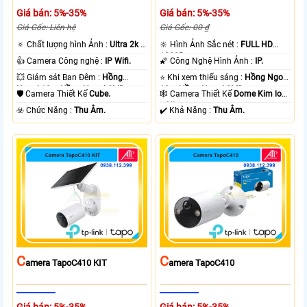
Giá bán: 5%-35%
Giá bán: 5%-35%
Giá Gốc: Liên hệ
Giá Gốc: 00 ₫
🔅 Chất lượng hình Ảnh :
Ultra 2k +
🔆 Hình Ảnh Sắc nét :
FULL HD
.
1080P .
👍 Camera Công nghệ :
IP Wifi.
🌠 Công Nghệ Hình Ảnh :
IP.
💥 Giám sát Ban Đêm :
Hồng
⭐ Khi xem thiếu sáng :
Hồng Ngoại
Ngoại 10m Hồng Ngoại SMD.
10m Hồng Ngoại SMD.
🛡 Camera Thiết Kế
Cube.
🕸️ Camera Thiết Kế
Dome Kim loại
+ Nhựa.
️☣️ Chức Năng :
Thu Âm.
️✔️ Khả Năng :
Thu Âm.
C
C
Amera TapoC410 KIT
Amera TapoC410