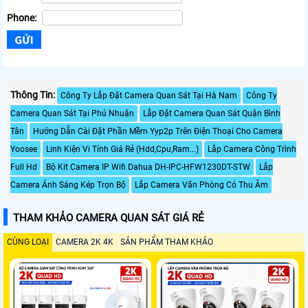
Phone:
Thông Tin:
Công Ty Lắp Đặt Camera Quan Sát Tại Hà Nam
Công Ty
Camera Quan Sát Tại Phú Nhuận
Lắp Đặt Camera Quan Sát Quận Bình
Tân
Hướng Dẫn Cài Đặt Phần Mềm Yyp2p Trên Điện Thoại Cho Camera
Yoosee
Linh Kiện Vi Tính Giá Rẻ (Hdd,Cpu,Ram...)
Lắp Camera Công Trình
Full Hd
Bộ Kit Camera IP Wifi Dahua DH-IPC-HFW1230DT-STW
Lắp
Camera Ánh Sáng Kép Trọn Bộ
Lắp Camera Văn Phòng Có Thu Âm
THAM KHẢO CAMERA QUAN SÁT GIÁ RẺ
CÙNG LOẠI
CAMERA 2K 4K
SẢN PHẨM THAM KHẢO