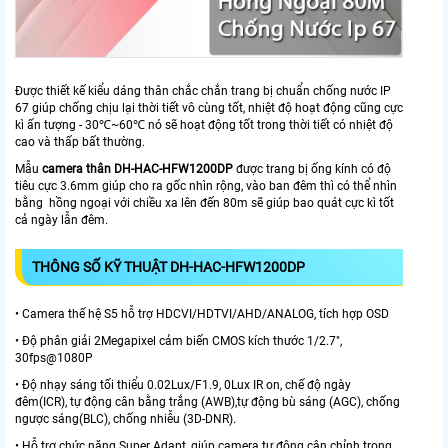
Được thiết kế kiểu dáng thân chắc chắn trang bị chuẩn chống nước IP
67 giúp chống chịu lại thời tiết vô cùng tốt, nhiệt độ hoạt động cũng cực
kì ấn tượng - 30℃~60℃ nó sẽ hoạt động tốt trong thời tiết có nhiệt độ
cao và thấp bất thường.
Mẫu
camera thân DH-HAC-HFW1200DP
được trang bị ống kính có độ
tiêu cực 3.6mm giúp cho ra gốc nhìn rộng, vào ban đêm thì có thể nhìn
bằng hồng ngoại với chiều xa lên đến 80m sẽ giúp bao quát cực kì tốt
cả ngày lẫn đêm.
THÔNG SỐ KỸ THUẬT DH-HAC-HFW1200DP
• Camera thế hệ S5 hỗ trợ HDCVI/HDTVI/AHD/ANALOG, tích hợp OSD
• Độ phân giải 2Megapixel cảm biến CMOS kích thước 1/2.7",
30fps@1080P
• Độ nhạy sáng tối thiểu 0.02Lux/F1.9, 0Lux IR on, chế độ ngày
đêm(ICR), tự động cân bằng trắng (AWB),tự động bù sáng (AGC), chống
ngược sáng(BLC), chống nhiễu (3D-DNR).
• Hỗ trợ chức năng Super Adapt, giúp camera tự động cân chỉnh trong