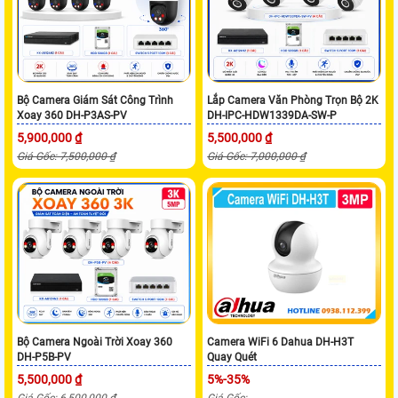
Bộ Camera Giám Sát Công Trình
Lắp Camera Văn Phòng Trọn Bộ 2K
Xoay 360 DH-P3AS-PV
DH-IPC-HDW1339DA-SW-P
5,900,000 ₫
5,500,000 ₫
Giá Gốc: 7,500,000 ₫
Giá Gốc: 7,000,000 ₫
Bộ Camera Ngoài Trời Xoay 360
Camera WiFi 6 Dahua DH-H3T
DH-P5B-PV
Quay Quét
5,500,000 ₫
5%-35%