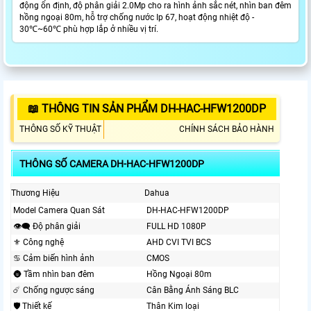
động ổn định, độ phân giải 2.0Mp cho ra hình ảnh sắc nét, nhìn ban đêm
hồng ngoại 80m, hỗ trợ chống nước Ip 67, hoạt động nhiệt độ -
30℃~60℃ phù hợp lắp ở nhiều vị trí.
📖 THÔNG TIN SẢN PHẨM DH-HAC-HFW1200DP
THÔNG SỐ KỸ THUẬT
CHÍNH SÁCH BẢO HÀNH
THÔNG SỐ CAMERA DH-HAC-HFW1200DP
Thương Hiệu
Dahua
Model Camera Quan Sát
DH-HAC-HFW1200DP
👁️‍🗨 Độ phân giải
FULL HD 1080P
⚜️ Công nghệ
AHD CVI TVI BCS
♋ Cảm biến hình ảnh
CMOS
🌚 Tầm nhìn ban đêm
Hồng Ngoại 80m
☄️ Chống ngược sáng
Cân Bằng Ánh Sáng BLC
🛡 Thiết kế
Thân Kim loại