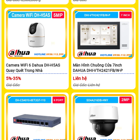
Giá Gốc: 6,500,000 ₫
Giá Gốc:
Camera WiFi 6 Dahua DH-H5AS
Màn Hình Chuông Cửa 7inch
Quay Quét Trong Nhà
DAHUA DHI-VTH2421FB/W-P
5%-35%
Liên hệ
Giá Gốc:
Giá Gốc: Liên hệ