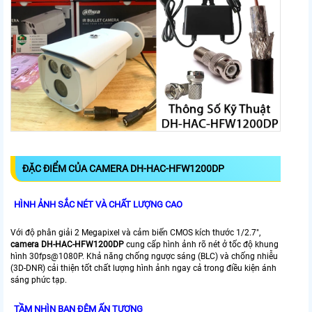
ĐẶC ĐIỂM CỦA CAMERA DH-HAC-HFW1200DP
HÌNH ẢNH SẮC NÉT VÀ CHẤT LƯỢNG CAO
Với độ phân giải 2 Megapixel và cảm biến CMOS kích thước 1/2.7",
camera DH-HAC-HFW1200DP
cung cấp hình ảnh rõ nét ở tốc độ khung
hình 30fps@1080P. Khả năng chống ngược sáng (BLC) và chống nhiễu
(3D-DNR) cải thiện tốt chất lượng hình ảnh ngay cả trong điều kiện ánh
sáng phức tạp.
TẦM NHÌN BAN ĐÊM ẤN TƯỢNG