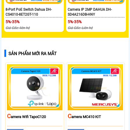
8-Port PoE Switch Dahua DH-
Camera IP 2MP DAHUA DH-
CS4010-8ET2GT-110
SD4A216DB-HNY
5%-35%
5%-35%
Giá Gốc: liên hệ
Giá Gốc: Liên hệ
SẢN PHẨM MỚI RA MẮT
C
C
Amera Wifi TapoC120
Amera MC410 KIT