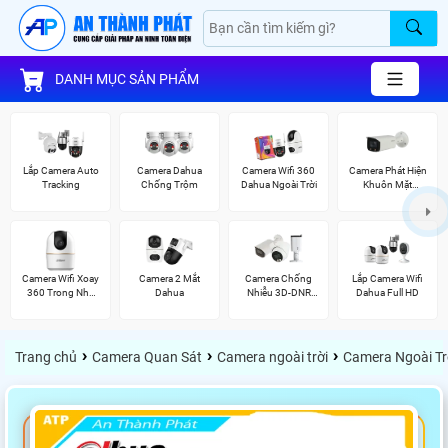
DANH MỤC SẢN PHẨM
Lắp Camera Auto
Camera Dahua
Camera Wifi 360
Camera Phát Hiện
Tracking
Chống Trộm
Dahua Ngoài Trời
Khuôn Mặt
Dahua
Camera Wifi Xoay
Camera 2 Mắt
Camera Chống
Lắp Camera Wifi
360 Trong Nhà
Dahua
Nhiễu 3D-DNR
Dahua Full HD
Dahua
Dahua
›
›
›
Trang chủ
Camera Quan Sát
Camera ngoài trời
Camera Ngoài Tr