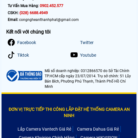
0902.452.577
Tư Vấn Mua Hàng:
(028) 6688.4949
CSKH:
Email:
congngheanthanhphat@gmail.com
Kết nối với chúng tôi
Facebook
Twitter
Tiktok
Youtube
Mã số doanh nghiệp: 0312866570 do Sở Tài Chính
TP.HCM cấp ngày 23/07/2014. Trụ sở chính: 51 Lũy
Bán Bích, Phường Phú Thạnh, Thành Phố Hồ Chí
Minh
ĐƠN VỊ TRỰC TIẾP THI CÔNG LẮP ĐẶT HỆ THỐNG CAMERA AN
NINH
Lắp Camera Vantech Giá Rẻ
Camera Dahua Giá Rẻ
Camera Kbvision Chính Hãng
Camera HIKVISION