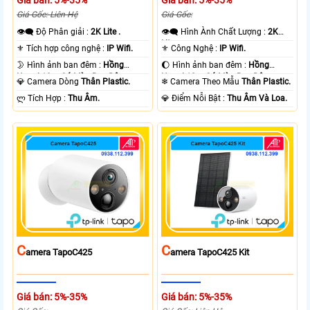
Giá bán: 5%-35%
Giá bán: 5%-35%
Giá Gốc: Liên Hệ
Giá Gốc:
👁️‍🗨 Độ Phân giải :
2K Lite .
👁️‍🗨 Hình Ành Chất Lượng :
2K
Lite .
⚜️ Tích hợp công nghệ :
IP Wifi.
⚜️ Công Nghệ :
IP Wifi.
🌛 Hình ảnh ban đêm :
Hồng
🌔 Hình ảnh ban đêm :
Hồng
Ngoại 10m Có Màu Ban Ðêm.
Ngoại 10m Có Màu Ban Ðêm.
💎 Camera Dòng
Thân Plastic.
❄ Camera Theo Mẫu
Thân Plastic.
️ლ Tích Hợp :
Thu Âm.
️💎 Điểm Nỗi Bật :
Thu Âm Và Loa.
C
C
Amera TapoC425
Amera TapoC425 Kit
Giá bán: 5%-35%
Giá bán: 5%-35%