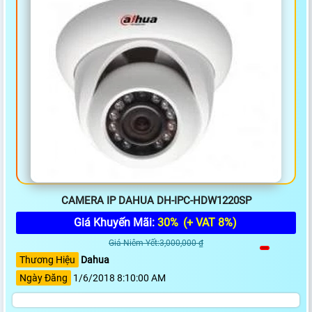
CAMERA IP DAHUA DH-IPC-HDW1220SP
Giá Khuyến Mãi:
30%
(+ VAT 8%)
Giá Niêm Yết:3,000,000 ₫
Thương Hiệu
Dahua
Ngày Đăng
1/6/2018 8:10:00 AM