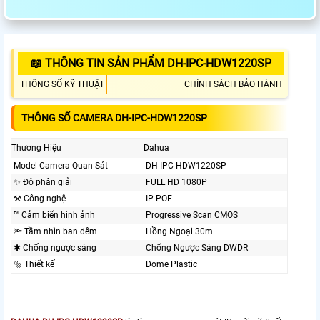
📖 THÔNG TIN SẢN PHẨM DH-IPC-HDW1220SP
THÔNG SỐ KỸ THUẬT
CHÍNH SÁCH BẢO HÀNH
THÔNG SỐ CAMERA DH-IPC-HDW1220SP
Thương Hiệu
Dahua
Model Camera Quan Sát
DH-IPC-HDW1220SP
✨ Độ phân giải
FULL HD 1080P
⚒ Công nghệ
IP POE
™️ Cảm biến hình ảnh
Progressive Scan CMOS
🔦 Tầm nhìn ban đêm
Hồng Ngoại 30m
✱ Chống ngược sáng
Chống Ngược Sáng DWDR
🔩 Thiết kế
Dome Plastic