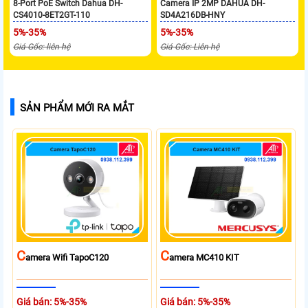
8-Port PoE Switch Dahua DH-
Camera IP 2MP DAHUA DH-
CS4010-8ET2GT-110
SD4A216DB-HNY
5%-35%
5%-35%
Giá Gốc: liên hệ
Giá Gốc: Liên hệ
SẢN PHẨM MỚI RA MẮT
C
C
Amera Wifi TapoC120
Amera MC410 KIT
Giá bán: 5%-35%
Giá bán: 5%-35%