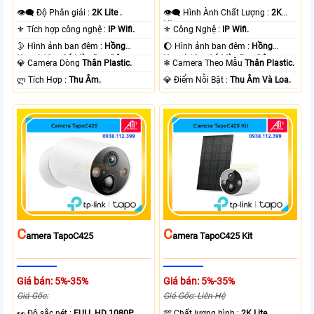
👁️‍🗨 Độ Phân giải :
2K Lite .
👁️‍🗨 Hình Ành Chất Lượng :
2K
Lite .
⚜️ Tích hợp công nghệ :
IP Wifi.
⚜️ Công Nghệ :
IP Wifi.
🌛 Hình ảnh ban đêm :
Hồng
🌔 Hình ảnh ban đêm :
Hồng
Ngoại 10m Có Màu Ban Ðêm.
Ngoại 10m Có Màu Ban Ðêm.
💎 Camera Dòng
Thân Plastic.
❄ Camera Theo Mẫu
Thân Plastic.
️ლ Tích Hợp :
Thu Âm.
️💎 Điểm Nỗi Bật :
Thu Âm Và Loa.
C
C
Amera TapoC425
Amera TapoC425 Kit
Giá bán: 5%-35%
Giá bán: 5%-35%
Giá Gốc:
Giá Gốc: Liên Hệ
️👀 Độ sắc nét :
FULL HD 1080P .
💯 Chất lượng hình :
2K Lite .