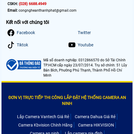
(028) 6688.4949
CSKH:
Email:
congngheanthanhphat@gmail.com
Kết nối với chúng tôi
Facebook
Twitter
Tiktok
Youtube
Mã số doanh nghiệp: 0312866570 do Sở Tài Chính
TP.HCM cấp ngày 23/07/2014. Trụ sở chính: 51 Lũy
Bán Bích, Phường Phú Thạnh, Thành Phố Hồ Chí
Minh
ĐƠN VỊ TRỰC TIẾP THI CÔNG LẮP ĐẶT HỆ THỐNG CAMERA AN
NINH
Lắp Camera Vantech Giá Rẻ
Camera Dahua Giá Rẻ
Camera Kbvision Chính Hãng
Camera HIKVISION
Camera an ninh
Lắp camera gia đình