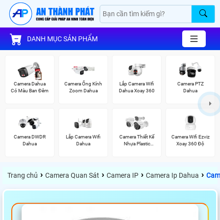
DANH MỤC SẢN PHẨM
Camera Dahua
Camera Ống Kính
Lắp Camera Wifi
Camera PTZ
Có Màu Ban Đêm
Zoom Dahua
Dahua Xoay 360
Dahua
Camera DWDR
Lắp Camera Wifi
Camera Thiết Kế
Camera Wifi Ezviz
Dahua
Dahua
Nhựa Plastic
Xoay 360 Độ
Vantech
›
›
›
›
Trang chủ
Camera Quan Sát
Camera IP
Camera Ip Dahua
Cam