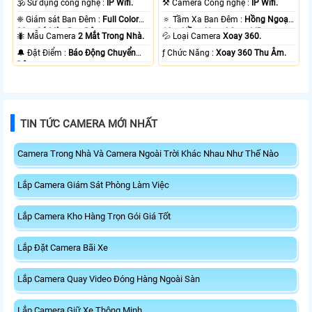
🕉️ Sử dụng công nghệ :
IP Wifi.
⚒ Camera Công nghệ :
IP Wifi.
❈ Giám sát Ban Đêm :
Full Color
🔅 Tầm Xa Ban Đêm :
Hồng Ngoại
20m Có Màu Ban Ðêm.
10m Hồng Ngoại Smart IR.
🐜 Mẫu Camera
2 Mắt Trong Nhà.
💦 Loại Camera
Xoay 360.
️🔔 Đặt Điểm :
Báo Động Chuyển
️ƒ Chức Năng :
Xoay 360 Thu Âm.
Động.
TIN TỨC CAMERA MỚI NHẤT
Camera Trong Nhà Và Camera Ngoài Trời Khác Nhau Như Thế Nào
Lắp Camera Giám Sát Phòng Làm Việc
Lắp Camera Kho Hàng Trọn Gói Giá Tốt
Lắp Đặt Camera Bãi Xe
Lắp Camera Quay Video Đóng Hàng Ngoài Sàn
Lắp Camera Giữ Xe Thông Minh