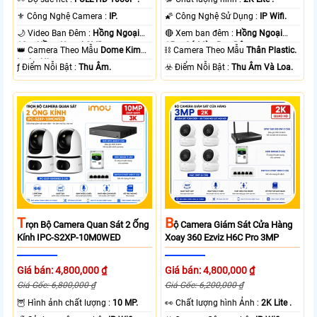
⚜️ Công Nghệ Camera :
IP.
🌠 Công Nghệ Sử Dụng :
IP Wifi.
🌙 Video Ban Đêm :
Hồng Ngoại
🔴 Xem ban đêm :
Hồng Ngoại
10m Hồng Ngoại SMD.
15m Có Màu Ban Ðêm.
👑 Camera Theo Mẫu
Dome Kim
⛓ Camera Theo Mẫu
Thân Plastic.
loại + Nhựa.
️ƒ Điểm Nỗi Bật :
Thu Âm.
️☣️ Điểm Nỗi Bật :
Thu Âm Và Loa.
T
B
Rọn Bộ Camera Quan Sát 2 Ống
Ộ Camera Giám Sát Cửa Hàng
Kính IPC-S2XP-10M0WED
Xoay 360 Ezviz H6C Pro 3MP
Giá bán: 4,800,000 ₫
Giá bán: 4,800,000 ₫
Giá Gốc: 6,800,000 ₫
Giá Gốc: 6,200,000 ₫
🦉 Hình ảnh chất lượng :
10 MP.
️👀 Chất lượng hình Ảnh :
2K Lite .