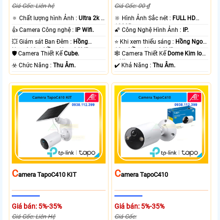
Giá Gốc: Liên hệ
Giá Gốc: 00 ₫
🔅 Chất lượng hình Ảnh :
Ultra 2k +
🔆 Hình Ảnh Sắc nét :
FULL HD
.
1080P .
👍 Camera Công nghệ :
IP Wifi.
🌠 Công Nghệ Hình Ảnh :
IP.
💥 Giám sát Ban Đêm :
Hồng
⭐ Khi xem thiếu sáng :
Hồng Ngoại
Ngoại 10m Hồng Ngoại SMD.
10m Hồng Ngoại SMD.
🛡 Camera Thiết Kế
Cube.
🕸️ Camera Thiết Kế
Dome Kim loại
+ Nhựa.
️☣️ Chức Năng :
Thu Âm.
️✔️ Khả Năng :
Thu Âm.
C
C
Amera TapoC410 KIT
Amera TapoC410
Giá bán: 5%-35%
Giá bán: 5%-35%
Giá Gốc: Liên Hệ
Giá Gốc: