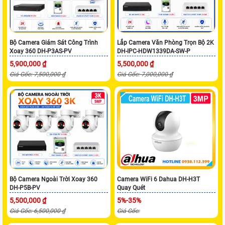
Bộ Camera Giám Sát Công Trình
Lắp Camera Văn Phòng Trọn Bộ 2K
Xoay 360 DH-P3AS-PV
DH-IPC-HDW1339DA-SW-P
5,900,000 ₫
5,500,000 ₫
Giá Gốc: 7,500,000 ₫
Giá Gốc: 7,000,000 ₫
Bộ Camera Ngoài Trời Xoay 360
Camera WiFi 6 Dahua DH-H3T
DH-P5B-PV
Quay Quét
5,500,000 ₫
5%-35%
Giá Gốc: 6,500,000 ₫
Giá Gốc: