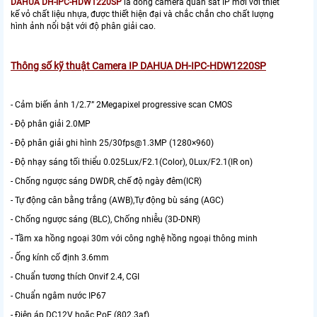
DAHUA DH-IPC-HDW1220SP
là dòng camera quan sát IP mới với thiết
kế vỏ chất liệu nhựa, được thiết hiện đại và chắc chắn cho chất lượng
hình ảnh nổi bật với độ phân giải cao.
Thông số kỹ thuật Camera IP DAHUA DH-IPC-HDW1220SP
- Cảm biến ảnh 1/2.7” 2Megapixel progressive scan CMOS
- Độ phân giải 2.0MP
- Độ phân giải ghi hình 25/30fps@1.3MP (1280×960)
- Độ nhạy sáng tối thiểu 0.025Lux/F2.1(Color), 0Lux/F2.1(IR on)
- Chống ngược sáng DWDR, chế độ ngày đêm(ICR)
- Tự động cân bằng trắng (AWB),Tự động bù sáng (AGC)
- Chống ngược sáng (BLC), Chống nhiễu (3D-DNR)
- Tầm xa hồng ngoại 30m với công nghệ hồng ngoại thông minh
- Ống kính cố định 3.6mm
- Chuẩn tương thích Onvif 2.4, CGI
- Chuẩn ngâm nước IP67
- Điện áp DC12V hoặc PoE (802.3af)