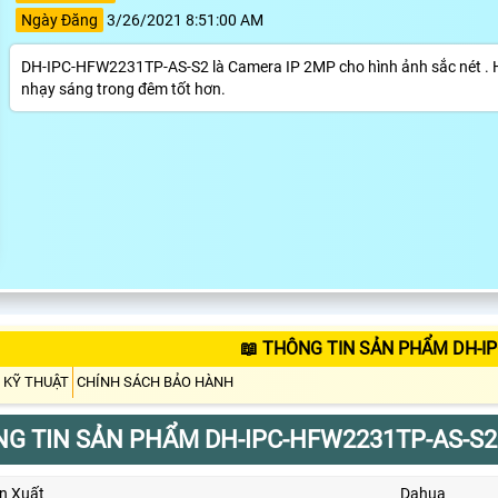
Ngày Đăng
3/26/2021 8:51:00 AM
DH-IPC-HFW2231TP-AS-S2 là Camera IP 2MP cho hình ảnh sắc nét . 
nhạy sáng trong đêm tốt hơn.
📖 THÔNG TIN SẢN PHẨM DH-I
 KỸ THUẬT
CHÍNH SÁCH BẢO HÀNH
G TIN SẢN PHẨM DH-IPC-HFW2231TP-AS-S2
n Xuất
Dahua