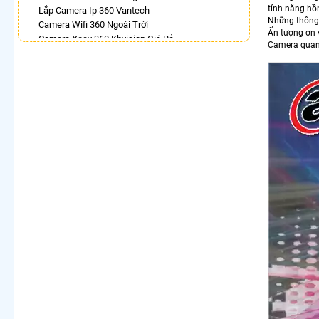
tính năng hồ
Lắp Camera Ip 360 Vantech
Những thông 
Camera Wifi 360 Ngoài Trời
Ấn tượng ơn 
Camera Xoay 360 Kbvision Giá Rẻ
Camera quan
Camera Imou 360
Lắp Camera Wifi Xoay 360 Imou Ngoài Trời
Camera UNV 360
Lắp Camera Ip Dahua 360
Camera 360 Bao Động Dahua
LẮP CAMERA THEO NHU CẦU
Lắp Camera Văn Phòng Giá Rẻ
Lắp Camera Nhà Xưởng Giá Rẻ
Lắp Camera Gia Đình Giá Rẻ
Lắp Camera Kho Hàng Giá Rẻ
Lắp Camera Cửa Hàng Giá Rẻ
Lắp Camera Wifi Giá Rẻ Chính Hãng
Lắp Camera Công Trình Giá Rẻ
Camera 360 Giá Rẻ