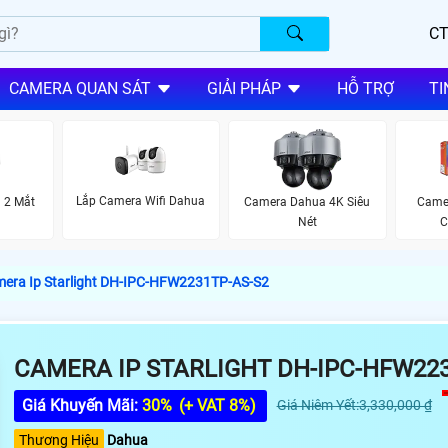
CT
CAMERA QUAN SÁT
GIẢI PHÁP
HỖ TRỢ
TI
Lắp Camera Wifi Dahua
 2 Mắt
Camera Dahua 4K Siêu
Camer
Nét
C
era Ip Starlight DH-IPC-HFW2231TP-AS-S2
CAMERA IP STARLIGHT DH-IPC-HFW223
Giá Khuyến Mãi:
30%
(+ VAT 8%)
Giá Niêm Yết:3,330,000 ₫
Thương Hiệu
Dahua