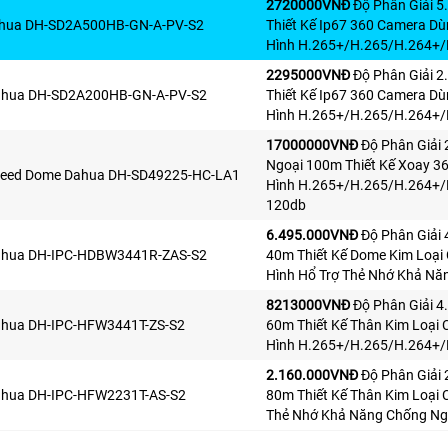
2720000VNÐ
Độ Phân Giải 5
hua DH-SD2A500HB-GN-A-PV-S2
Thiết Kế Ip67 360 Camera D
Hình H.265+/H.265/H.264+/
2295000VNÐ
Độ Phân Giải 2
ahua DH-SD2A200HB-GN-A-PV-S2
Thiết Kế Ip67 360 Camera D
Hình H.265+/H.265/H.264+/
17000000VNÐ
Độ Phân Giải
Ngoại 100m Thiết Kế Xoay 
eed Dome Dahua DH-SD49225-HC-LA1
Hình H.265+/H.265/H.264+/
120db
6.495.000VNÐ
Độ Phân Giải
ahua DH-IPC-HDBW3441R-ZAS-S2
40m Thiết Kế Dome Kim Loại
Hình Hổ Trợ Thẻ Nhớ Khả N
8213000VNÐ
Độ Phân Giải 4
hua DH-IPC-HFW3441T-ZS-S2
60m Thiết Kế Thân Kim Loại
Hình H.265+/H.265/H.264+/
2.160.000VNÐ
Độ Phân Giải
hua DH-IPC-HFW2231T-AS-S2
80m Thiết Kế Thân Kim Loại 
Thẻ Nhớ Khả Năng Chống Ng