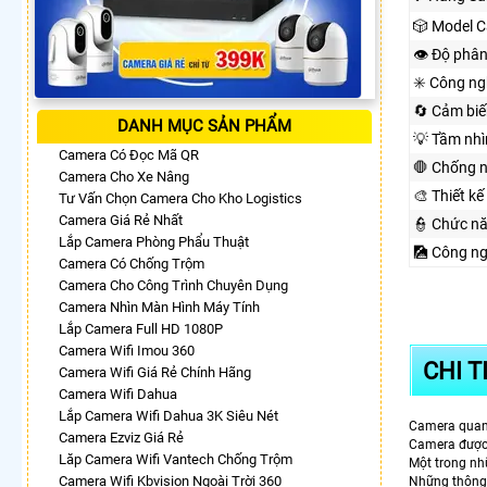
🎲 Model 
👁 Độ phân
✳️ Công n
🔄 Cảm biế
DANH MỤC SẢN PHẨM
💡 Tầm nh
Camera Có Đọc Mã QR
🛑 Chống 
Camera Cho Xe Nâng
🎨 Thiết kế
Tư Vấn Chọn Camera Cho Kho Logistics
Camera Giá Rẻ Nhất
👮 Chức n
Lắp Camera Phòng Phẩu Thuật
🎑 Công n
Camera Có Chống Trộm
Camera Cho Công Trình Chuyên Dụng
Camera Nhìn Màn Hình Máy Tính
Lắp Camera Full HD 1080P
Camera Wifi Imou 360
CHI T
Camera Wifi Giá Rẻ Chính Hãng
Camera Wifi Dahua
Lắp Camera Wifi Dahua 3K Siêu Nét
Camera quan
Camera Ezviz Giá Rẻ
Camera được t
Lăp Camera Wifi Vantech Chống Trộm
Một trong nh
Camera Wifi Kbvision Ngoài Trời 360
Những thông 