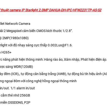
 thuật camera IP Starlight 2.0MP
DAHUA-DH-IPC-HFW2231TP-AS-S2
ullet Network Camera
iải 2 Megapixel cảm biến CMOS kích thước 1/2.8”.
s@ 2MP(1980x1080)
arlight với độ nhạy sáng cực thấp 0.002Lux@F1.6.
én H265+
ức năng phát hiện thông minh: Hàng rào ảo, Xâm nhập, Phát hiện điện áp
gược sáng WDR(120dB)
ày đêm (ICR),, tự động cân bằng trắng (AWB), tự động bù tín hiệu ảnh 
ồng ngoại 80m với công nghệ hồng ngoại thông minh
 in/out. 1/1 alarm in/out
he cắm thẻ nhớ 256GB
ên miền DSSDDNS, P2P