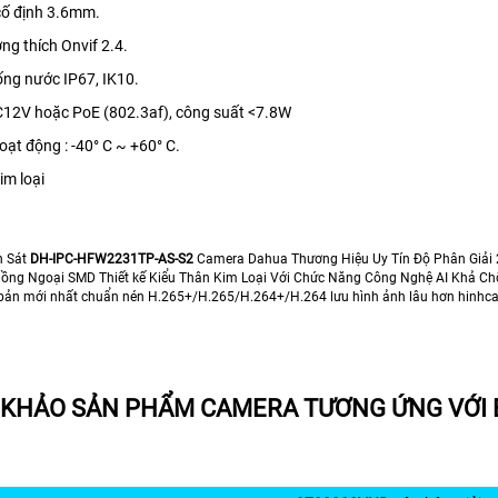
cố định 3.6mm.
ng thích Onvif 2.4.
ống nước IP67, IK10.
DC12V hoặc PoE (802.3af), công suất <7.8W
oạt động : -40° C ~ +60° C.
kim loại
n Sát
DH-IPC-HFW2231TP-AS-S2
Camera Dahua Thương Hiệu Uy Tín Độ Phân Giải
ồng Ngoại SMD Thiết kế Kiểu Thân Kim Loại Với Chức Năng Công Nghệ AI Khả Ch
bản mới nhất chuẩn nén H.265+/H.265/H.264+/H.264 lưu hình ảnh lâu hơn hinhc
KHẢO SẢN PHẨM CAMERA TƯƠNG ỨNG VỚI