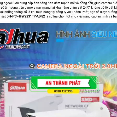
ng ngoại SMD cung cấp ánh sáng ban đêm mạnh mẽ và đồng đều, giúp camera hiển thị
số ấn tượng trên camera này mang lại khả năng giám sát 24/7, không bỏ lỡ bất kỳ
với những thông số là khi mua hàng tại công ty An Thành Phát, bạn sẽ được hưởn
 sát
DH-IPC-HFW2231TP-AS-S2
là sự lựa chọn tốt cho việc nâng cao an ninh và bả