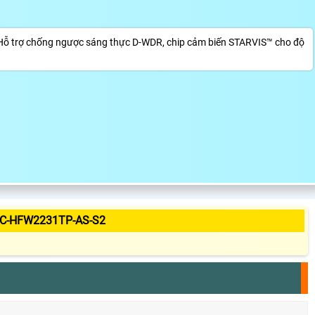
Hỗ trợ chống ngược sáng thực D-WDR, chip cảm biến STARVIS™ cho độ
PC-HFW2231TP-AS-S2