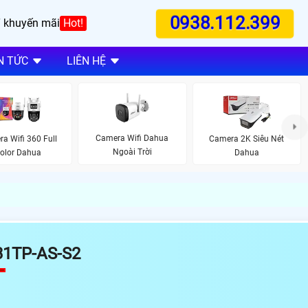
0938.112.399
 khuyến mãi
Hot!
N TỨC
LIÊN HỆ
Camera Wifi Dahua
a Wifi 360 Full
Camera 2K Siêu Nét
Ngoài Trời
olor Dahua
Dahua
1TP-AS-S2