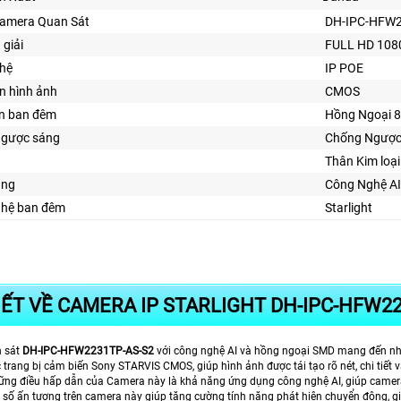
Camera Quan Sát
DH-IPC-HFW2
 giải
FULL HD 108
ghệ
IP POE
n hình ảnh
CMOS
ìn ban đêm
Hồng Ngoại 
ngược sáng
Chống Ngược
Thân Kim loại
ăng
Công Nghệ AI
ghệ ban đêm
Starlight
IẾT VỀ CAMERA IP STARLIGHT DH-IPC-HFW2
 sát
DH-IPC-HFW2231TP-AS-S2
với công nghệ AI và hồng ngoại SMD mang đến nhiề
rang bị cảm biến Sony STARVIS CMOS, giúp hình ảnh được tái tạo rõ nét, chi tiết v
ững điều hấp dẫn của Camera này là khả năng ứng dụng công nghệ AI, giúp camera 
số ấn tượng trên camera này giúp tăng cường tính năng phát hiện chuyển động, giảm