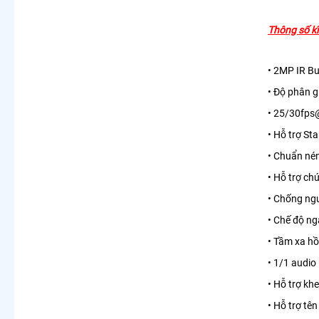
Thông số kĩ
• 2MP IR B
• Độ phân g
• 25/30fp
• Hỗ trợ St
• Chuẩn n
• Hỗ trợ ch
• Chống n
• Chế độ ng
• Tầm xa h
• 1/1 audio
• Hỗ trợ k
• Hỗ trợ t