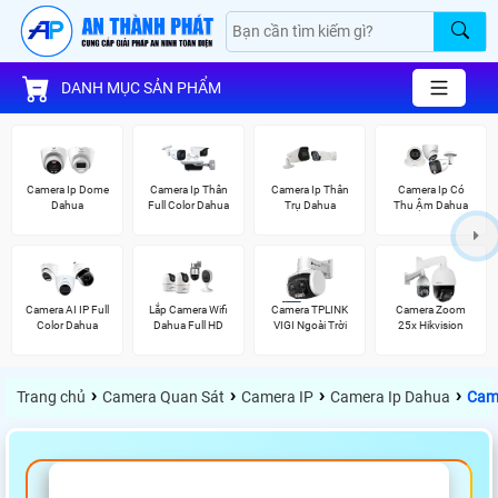
DANH MỤC SẢN PHẨM
Camera Ip Dome
Camera Ip Thân
Camera Ip Thân
Camera Ip Có
Dahua
Full Color Dahua
Trụ Dahua
Thu Ậm Dahua
Camera AI IP Full
Lắp Camera Wifi
Camera TPLINK
Camera Zoom
Color Dahua
Dahua Full HD
VIGI Ngoài Trời
25x Hikvision
›
›
›
›
Trang chủ
Camera Quan Sát
Camera IP
Camera Ip Dahua
Cam