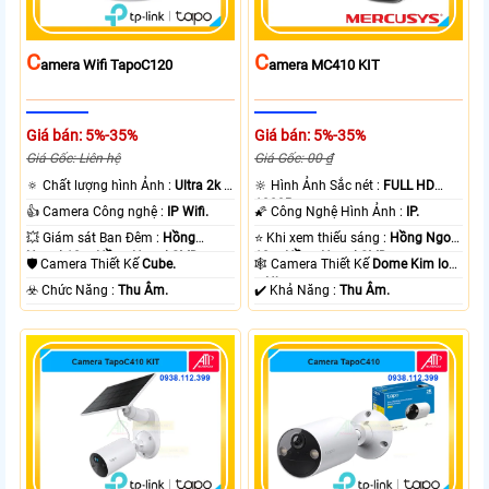
C
C
Amera Wifi TapoC120
Amera MC410 KIT
Giá bán: 5%-35%
Giá bán: 5%-35%
Giá Gốc: Liên hệ
Giá Gốc: 00 ₫
🔅 Chất lượng hình Ảnh :
Ultra 2k +
🔆 Hình Ảnh Sắc nét :
FULL HD
.
1080P .
👍 Camera Công nghệ :
IP Wifi.
🌠 Công Nghệ Hình Ảnh :
IP.
💥 Giám sát Ban Đêm :
Hồng
⭐ Khi xem thiếu sáng :
Hồng Ngoại
Ngoại 10m Hồng Ngoại SMD.
10m Hồng Ngoại SMD.
🛡 Camera Thiết Kế
Cube.
🕸️ Camera Thiết Kế
Dome Kim loại
+ Nhựa.
️☣️ Chức Năng :
Thu Âm.
️✔️ Khả Năng :
Thu Âm.