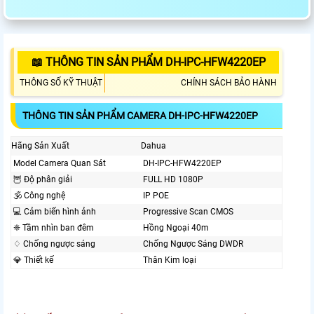
📖 THÔNG TIN SẢN PHẨM DH-IPC-HFW4220EP
THÔNG SỐ KỸ THUẬT
CHÍNH SÁCH BẢO HÀNH
THÔNG TIN SẢN PHẨM CAMERA DH-IPC-HFW4220EP
Hãng Sản Xuất
Dahua
Model Camera Quan Sát
DH-IPC-HFW4220EP
🦉 Độ phân giải
FULL HD 1080P
🕉️ Công nghệ
IP POE
💻 Cảm biến hình ảnh
Progressive Scan CMOS
❈ Tầm nhìn ban đêm
Hồng Ngoại 40m
♢ Chống ngược sáng
Chống Ngược Sáng DWDR
💎 Thiết kế
Thân Kim loại