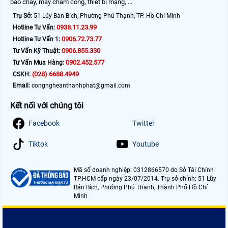
báo cháy, máy chấm công, thiết bị mạng, ...
Trụ Sở:
51 Lũy Bán Bích, Phường Phú Thạnh, TP. Hồ Chí Minh
0938.11.23.99
Hotline Tư Vấn:
0906.72.73.77
Hotline Tư Vấn 1:
0906.855.330
Tư Vấn Kỹ Thuật:
0902.452.577
Tư Vấn Mua Hàng:
(028) 6688.4949
CSKH:
Email:
congngheanthanhphat@gmail.com
Kết nối với chúng tôi
Facebook
Twitter
Tiktok
Youtube
Mã số doanh nghiệp: 0312866570 do Sở Tài Chính
TP.HCM cấp ngày 23/07/2014. Trụ sở chính: 51 Lũy
Bán Bích, Phường Phú Thạnh, Thành Phố Hồ Chí
Minh