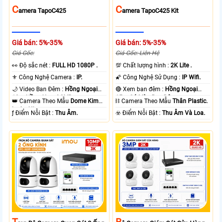
C
C
Amera TapoC425
Amera TapoC425 Kit
Giá bán: 5%-35%
Giá bán: 5%-35%
Giá Gốc:
Giá Gốc: Liên Hệ
️👀 Độ sắc nét :
FULL HD 1080P .
💯 Chất lượng hình :
2K Lite .
⚜️ Công Nghệ Camera :
IP.
🌠 Công Nghệ Sử Dụng :
IP Wifi.
🌙 Video Ban Đêm :
Hồng Ngoại
🔴 Xem ban đêm :
Hồng Ngoại
10m Hồng Ngoại SMD.
15m Có Màu Ban Ðêm.
👑 Camera Theo Mẫu
Dome Kim
⛓ Camera Theo Mẫu
Thân Plastic.
loại + Nhựa.
️ƒ Điểm Nỗi Bật :
Thu Âm.
️☣️ Điểm Nỗi Bật :
Thu Âm Và Loa.
T
B