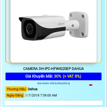
CAMERA DH-IPC-HFW4220EP DAHUA
Giá Khuyến Mãi:
30%
(+ VAT 8%)
Giá Niêm Yết:5,940,000 ₫
Thương Hiệu
Dahua
Ngày Đăng
1/7/2018 7:59:00 AM