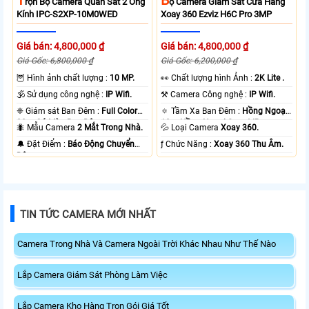
Rọn Bộ Camera Quan Sát 2 Ống
Ộ Camera Giám Sát Cửa Hàng
Kính IPC-S2XP-10M0WED
Xoay 360 Ezviz H6C Pro 3MP
Giá bán: 4,800,000 ₫
Giá bán: 4,800,000 ₫
Giá Gốc: 6,800,000 ₫
Giá Gốc: 6,200,000 ₫
🦉 Hình ảnh chất lượng :
10 MP.
️👀 Chất lượng hình Ảnh :
2K Lite .
🕉️ Sử dụng công nghệ :
IP Wifi.
⚒ Camera Công nghệ :
IP Wifi.
❈ Giám sát Ban Đêm :
Full Color
🔅 Tầm Xa Ban Đêm :
Hồng Ngoại
20m Có Màu Ban Ðêm.
10m Hồng Ngoại Smart IR.
🐜 Mẫu Camera
2 Mắt Trong Nhà.
💦 Loại Camera
Xoay 360.
️🔔 Đặt Điểm :
Báo Động Chuyển
️ƒ Chức Năng :
Xoay 360 Thu Âm.
Động.
TIN TỨC CAMERA MỚI NHẤT
Camera Trong Nhà Và Camera Ngoài Trời Khác Nhau Như Thế Nào
Lắp Camera Giám Sát Phòng Làm Việc
Lắp Camera Kho Hàng Trọn Gói Giá Tốt