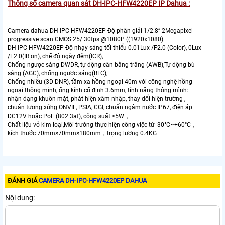
Thông số camera quan sát DH-IPC-HFW4220EP IP Dahua :
Camera dahua DH-IPC-HFW4220EP Độ phân giải 1/2.8” 2Megapixel
progressive scan CMOS 25/ 30fps @1080P ((1920x1080).
DH-IPC-HFW4220EP Độ nhạy sáng tối thiểu 0.01Lux /F2.0 (Color), 0Lux
/F2.0(IR on), chế độ ngày đêm(ICR),
Chống ngược sáng DWDR, tự động cân bằng trắng (AWB),Tự động bù
sáng (AGC), chống ngược sáng(BLC),
Chống nhiễu (3D-DNR), tầm xa hồng ngoại 40m với công nghệ hồng
ngoại thông minh, ống kính cố định 3.6mm, tính năng thông mình:
nhận dạng khuôn mặt, phát hiện xâm nhập, thay đổi hiện trường ,
chuẩn tương xứng ONVIF, PSIA, CGI, chuẩn ngâm nước IP67, điện áp
DC12V hoặc PoE (802.3af), công suất <5W，
Chất liệu vỏ kim loại,Môi trường thực hiện công việc từ -30°C~+60°C，
kích thước 70mm×70mm×180mm，trọng lượng 0.4KG
ĐÁNH GIÁ
CAMERA DH-IPC-HFW4220EP DAHUA
Nội dung: