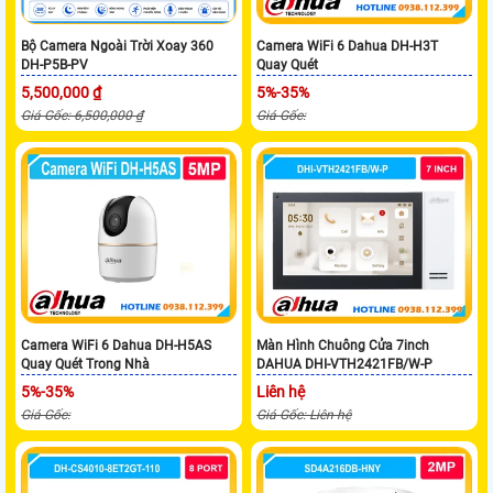
Bộ Camera Ngoài Trời Xoay 360
Camera WiFi 6 Dahua DH-H3T
DH-P5B-PV
Quay Quét
5,500,000 ₫
5%-35%
Giá Gốc: 6,500,000 ₫
Giá Gốc:
Camera WiFi 6 Dahua DH-H5AS
Màn Hình Chuông Cửa 7inch
Quay Quét Trong Nhà
DAHUA DHI-VTH2421FB/W-P
5%-35%
Liên hệ
Giá Gốc:
Giá Gốc: Liên hệ