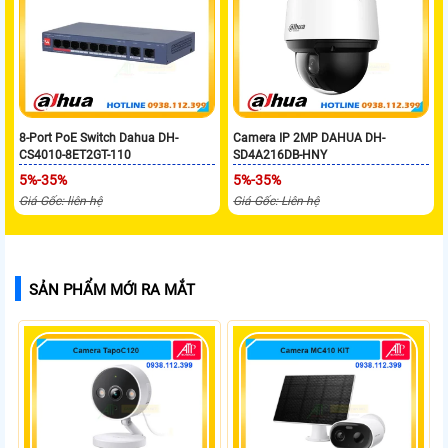
8-Port PoE Switch Dahua DH-
Camera IP 2MP DAHUA DH-
CS4010-8ET2GT-110
SD4A216DB-HNY
5%-35%
5%-35%
Giá Gốc: liên hệ
Giá Gốc: Liên hệ
SẢN PHẨM MỚI RA MẮT