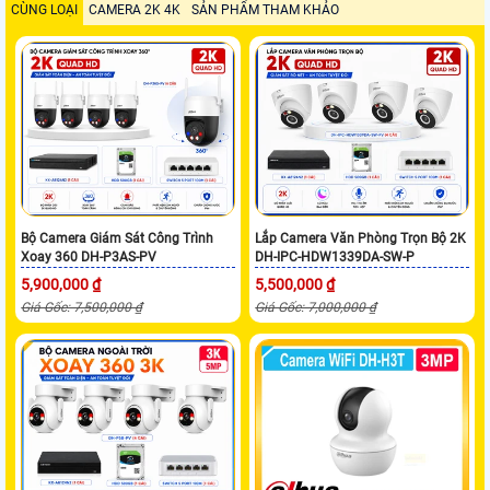
CÙNG LOẠI
CAMERA 2K 4K
SẢN PHẨM THAM KHẢO
Bộ Camera Giám Sát Công Trình
Lắp Camera Văn Phòng Trọn Bộ 2K
Xoay 360 DH-P3AS-PV
DH-IPC-HDW1339DA-SW-P
5,900,000 ₫
5,500,000 ₫
Giá Gốc: 7,500,000 ₫
Giá Gốc: 7,000,000 ₫