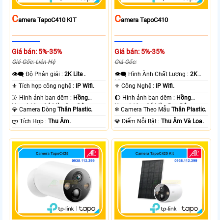
C
C
Amera TapoC410 KIT
Amera TapoC410
Giá bán: 5%-35%
Giá bán: 5%-35%
Giá Gốc: Liên Hệ
Giá Gốc:
👁️‍🗨 Độ Phân giải :
2K Lite .
👁️‍🗨 Hình Ành Chất Lượng :
2K
Lite .
⚜️ Tích hợp công nghệ :
IP Wifi.
⚜️ Công Nghệ :
IP Wifi.
🌛 Hình ảnh ban đêm :
Hồng
🌔 Hình ảnh ban đêm :
Hồng
Ngoại 10m Có Màu Ban Ðêm.
Ngoại 10m Có Màu Ban Ðêm.
💎 Camera Dòng
Thân Plastic.
❄ Camera Theo Mẫu
Thân Plastic.
️ლ Tích Hợp :
Thu Âm.
️💎 Điểm Nỗi Bật :
Thu Âm Và Loa.