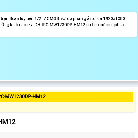
n Scan lũy tiến 1/2. 7 CMOS, với độ phân giải tối đa 1920x1080
 MP. Ống kính camera DH-IPC-MW1230DP-HM12 có tiêu cự cố định là
IPC-MW1230DP-HM12
-HM12
a