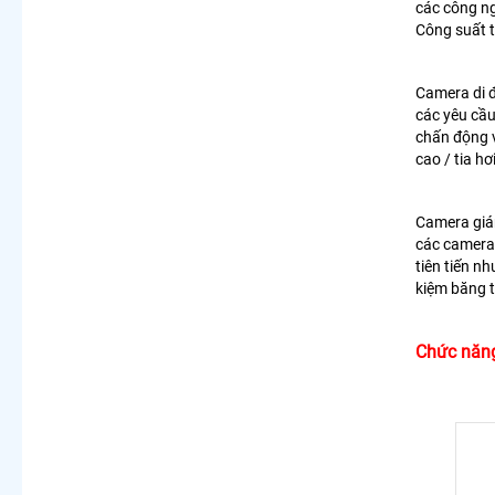
các công n
Công suất t
Camera di đ
các yêu cầu
chấn động 
cao / tia h
Camera giám
các camera 
tiên tiến n
kiệm băng 
Chức năn