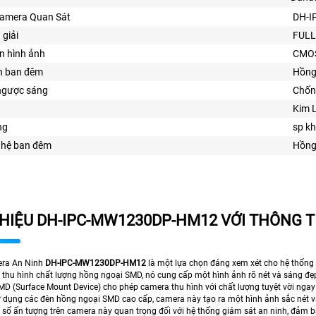
Camera Quan Sát
DH-I
 giải
FULL
n hình ảnh
CMO
n ban đêm
Hồng
ngược sáng
Chốn
Kim 
ng
sp k
ghệ ban đêm
Hồng
THIỆU DH-IPC-MW1230DP-HM12 VỚI THÔNG TI
era An Ninh
DH-IPC-MW1230DP-HM12
là một lựa chọn đáng xem xét cho hệ thống 
 thu hình chất lượng hồng ngoại SMD, nó cung cấp một hình ảnh rõ nét và sáng đ
D (Surface Mount Device) cho phép camera thu hình với chất lượng tuyệt vời ngay 
 dụng các đèn hồng ngoại SMD cao cấp, camera này tạo ra một hình ảnh sắc nét và 
số ấn tượng trên camera này quan trọng đối với hệ thống giám sát an ninh, đảm bả