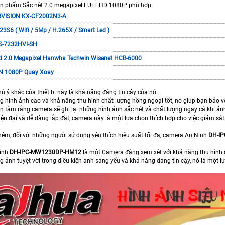
n phẩm Sắc nét 2.0 megapixel FULL HD 1080P phù hợp
VISION KX-CF2002N3-A
23S6 ( Wifi / 5Mp / H.265X / Smart Led )
DS-7232HVI-SH
 2.0 Megapixel Hanwha Techwin Wisenet HCB-6000
N 1080P Quay Xoay
 ý khác của thiết bị này là khả năng đáng tin cậy của nó.
ng hình ảnh cao và khả năng thu hình chất lượng hồng ngoại tốt, nó giúp bạn bảo v
ên tâm rằng camera sẽ ghi lại những hình ảnh sắc nét và chất lượng ngay cả khi á
hiện đại và dễ dàng lắp đặt, camera này là một lựa chọn thích hợp cho việc giám s
hêm, đối với những người sử dụng yêu thích hiệu suất tối đa, camera An Ninh
DH-I
inh
DH-IPC-MW1230DP-HM12
là một Camera đáng xem xét với khả năng thu hình
g ảnh tuyệt vời trong điều kiện ánh sáng yếu và khả năng đáng tin cậy, nó là một 