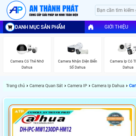
GIỚI THIỆU
DANH MỤC SẢN PHẨM
Camera Có Thẻ Nhớ
Camera Nhận Diện Biển
Camera Ip Có 
Dahua
Số Dahua
Dahua
›
›
›
›
Trang chủ
Camera Quan Sát
Camera IP
Camera Ip Dahua
Ca