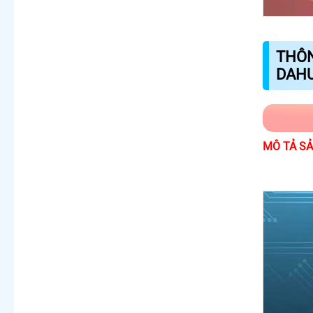
THÔN
DAH
MÔ TẢ S