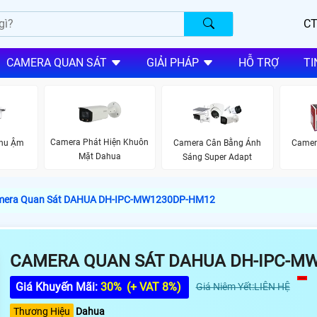
CT
CAMERA QUAN SÁT
GIẢI PHÁP
HỖ TRỢ
TI
Camera Phát Hiện Khuôn
Thu Ậm
Camera Cân Bằng Ánh
Camer
Mặt Dahua
Sáng Super Adapt
mera Quan Sát DAHUA DH-IPC-MW1230DP-HM12
CAMERA QUAN SÁT DAHUA DH-IPC-M
Giá Khuyến Mãi:
30%
(+ VAT 8%)
Giá Niêm Yết:LIÊN HỆ
Thương Hiệu
Dahua