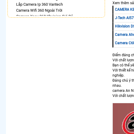
Xem thêm sả
Lắp Camera Ip 360 Vantech
CAMERA KB
Camera Wifi 360 Ngoài Trời
Camera Xoay 360 Kbvision Giá Rẻ
J-Tech AI57
Camera Imou 360
Hikvision 
Lắp Camera Wifi Xoay 360 Imou Ngoài Trời
Camera UNV 360
Camera Ahd
Lắp Camera Ip Dahua 360
Camera C6
Camera 360 Bao Động Dahua
Điểm đáng chú
LẮP CAMERA THEO NHU CẦU
Với chất lượ
Lắp Camera Văn Phòng Giá Rẻ
Bạn có thể y
Lắp Camera Nhà Xưởng Giá Rẻ
Với thiết kế 
nghiệp.
Lắp Camera Gia Đình Giá Rẻ
Đáng chú ý t
Lắp Camera Kho Hàng Giá Rẻ
nhau.
Lắp Camera Cửa Hàng Giá Rẻ
camera An N
Lắp Camera Wifi Giá Rẻ Chính Hãng
Với chất lượn
Lắp Camera Công Trình Giá Rẻ
Camera 360 Giá Rẻ