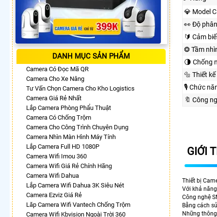
💎 Model 
️👀 Độ phân
🔰 Cảm biế
❂ Tầm nhì
DANH MỤC SẢN PHẨM
🌗 Chống 
Camera Có Đọc Mã QR
🔩 Thiết kế
Camera Cho Xe Nâng
🎙 Chức nă
Tư Vấn Chọn Camera Cho Kho Logistics
Camera Giá Rẻ Nhất
🔖 Công n
Lắp Camera Phòng Phẩu Thuật
Camera Có Chống Trộm
Camera Cho Công Trình Chuyên Dụng
Camera Nhìn Màn Hình Máy Tính
Lắp Camera Full HD 1080P
GIỚI 
Camera Wifi Imou 360
Camera Wifi Giá Rẻ Chính Hãng
Camera Wifi Dahua
Thiết bị Cam
Lắp Camera Wifi Dahua 3K Siêu Nét
Với khả năng
Camera Ezviz Giá Rẻ
Công nghệ SM
Lăp Camera Wifi Vantech Chống Trộm
Bằng cách sử
Những thông 
Camera Wifi Kbvision Ngoài Trời 360