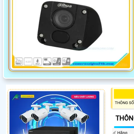
THÔNG SỐ
THÔN
☄️ Hãng