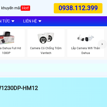
0938.112.399
 khuyến mãi
Hot!
N TỨC
LIÊN HỆ
a Dahua Full Hd
Camera Có Chống Trộm
Lắp Camera Wifi Thân
1080P
Vantech
Dahua
W1230DP-HM12