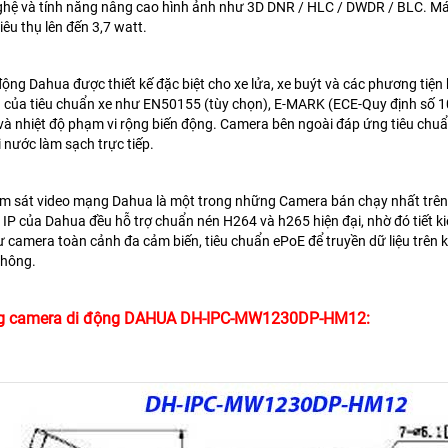
ghệ và tính năng nâng cao hình ảnh như 3D DNR / HLC / DWDR / BLC. Má
iêu thụ lên đến 3,7 watt.
ộng Dahua được thiết kế đặc biệt cho xe lửa, xe buýt và
các phương tiện 
 của tiêu chuẩn xe như EN50155 (tùy chọn),
E-MARK (ECE-Quy định số 10
và nhiệt độ phạm vi rộng
biến động. Camera bên ngoài đáp ứng tiêu chu
ơi nước
làm sạch trực tiếp.
 sát video mạng Dahua là một trong những Camera bán chạy nhất trên th
IP của Dahua đều hỗ trợ chuẩn nén H264 và h265 hiện đại, nhờ đó tiết k
hư camera toàn cảnh đa cảm biến, tiêu chuẩn ePoE để truyền dữ liệu trê
thông.
g camera di động DAHUA DH-IPC-MW1230DP-HM12: