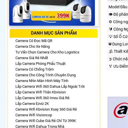
Model Đầu 
👁 Độ phân
⚙ Công ng
🔰 Công Ng
DANH MỤC SẢN PHẨM
💡 Số Ổ Cứ
Camera Có Đọc Mã QR
₩ Dung Lư
Camera Cho Xe Nâng
🕉️ Thiết 
Tư Vấn Chọn Camera Cho Kho Logistics
Camera Giá Rẻ Nhất
➲ Chức nă
Lắp Camera Phòng Phẩu Thuật
️🏅️ Ưu Đi
Camera Có Chống Trộm
Camera Cho Công Trình Chuyên Dụng
Camera Nhìn Màn Hình Máy Tính
Lắp Camera Wifi 360 Dahua Lắp Ngoài Trời
Lắp Camera Wifi Thân Kbvision
Lắp Camera Wifi 360 Imou Giá Rẻ
Lắp Camera Ezviz 2K
Camera Wifi Kbvision Xoay 360 Giá Rẻ
Camera Wifi Visioncop
Camera Wifi Cube Giá Rẻ Chỉ Từ 399K
Camera Wifi Dahua Trong Nhà