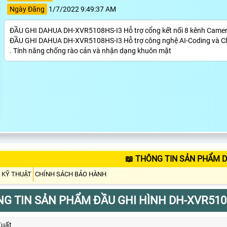
Ngày Đăng
1/7/2022 9:49:37 AM
ĐẦU GHI DAHUA DH-XVR5108HS-I3 Hỗ trợ cổng kết nối 8 kênh Camera 
ĐẦU GHI DAHUA DH-XVR5108HS-I3 Hỗ trợ công nghệ AI-Coding và Chu
. Tính năng chống rào cản và nhận dạng khuôn mặt
📖 THÔNG TIN SẢN PHẨM D
 KỸ THUẬT
CHÍNH SÁCH BẢO HÀNH
G TIN SẢN PHẨM ĐẦU GHI HÌNH DH-XVR510
Xuất