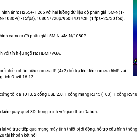
 hình ảnh: H265+/H265 với hai luồng dữ liệu độ phân giải 5M-N(1-
-N/1080P(1-15fps), 1080N/720p/960H/D1/CIF (1 fps–25/30 fps).
i hình camera độ phân giải: 5M-N, 4M-N/1080P.
ch với tín hiệu ngõ ra: HDMI/VGA.
t nối nhiều nhãn hiệu camera IP (4+2) hỗ trợ lên đến camera 6MP với
 tích Onvif 16.12.
ổ cứng tối đa 10TB, 2 cổng USB 2.0, 1 cổng mạng RJ45 (100), 1 cổng RS4
ều kiển quay quét 3D thông minh với giao thức Dahua.
m lại và trực tiếp qua mạng máy tính thiết bị di động, hỗ trợ cấu hình thô
28 tài khoản kết nối.