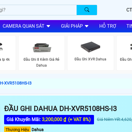
CT
CAMERA QUAN SÁT
GIẢI PHÁP
HỖ TRỢ
TI
Đầu Ghi XVR Dahua
 Ip 4k
Đầu Ghi 8 Kênh Giá Rẻ
Đầu Ghi
Dahua
H-XVR5108HS-I3
ĐẦU GHI DAHUA DH-XVR5108HS-I3
Giá Khuyến Mãi:
3,200,000 ₫
(+ VAT 8%)
Giá Niêm Yết:4,620
Thương Hiệu
Dahua