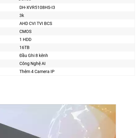
DH-XVR5108HS-I3
3k
AHD CVI TVI BCS
CMOS
1 HDD
16TB
Đầu Ghi 8 kênh
Công Nghệ AI
Thêm 4 Camera IP