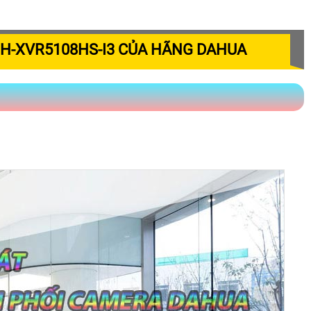
H-XVR5108HS-I3 CỦA HÃNG DAHUA