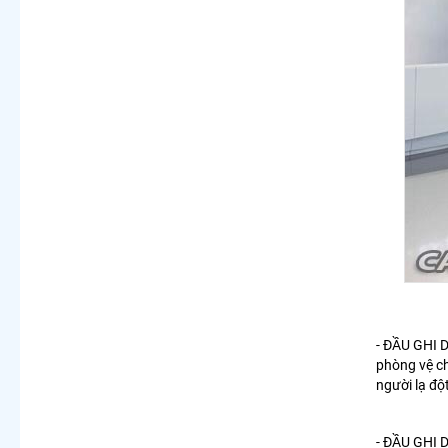
- ĐẦU GHI 
phòng vệ ch
người lạ độ
- ĐẦU GHI