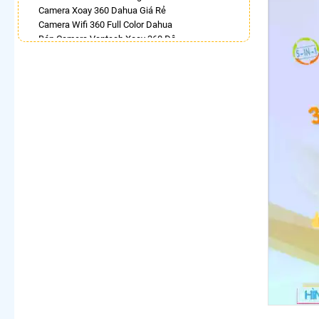
Camera Xoay 360 Dahua Giá Rẻ
Camera Wifi 360 Full Color Dahua
Bán Camera Vantech Xoay 360 Độ
Camera 360 Imou Báo Động
Lắp Camera 360 Có Chống Trộm
Camera Full Color 360 Ezviz
Lắp Camera Wifi Imou Full Color
Camera Wifi 360 Ngoài Trời
LẮP CAMERA THEO NHU CẦU
Lắp Camera Văn Phòng Giá Rẻ
Lắp Camera Nhà Xưởng Giá Rẻ
Lắp Camera Gia Đình Giá Rẻ
Lắp Camera Kho Hàng Giá Rẻ
Lắp Camera Cửa Hàng Giá Rẻ
Lắp Camera Wifi Giá Rẻ Chính Hãng
Lắp Camera Công Trình Giá Rẻ
Camera 360 Giá Rẻ