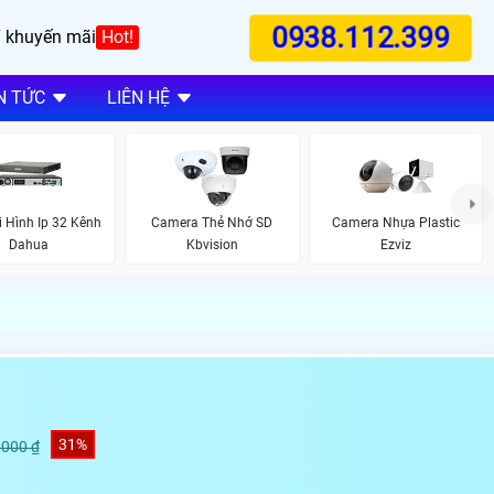
0938.112.399
 khuyến mãi
Hot!
N TỨC
LIÊN HỆ
 Hình Ip 32 Kênh
Camera Thẻ Nhớ SD
Camera Nhựa Plastic
Dahua
Kbvision
Ezviz
31%
,000 ₫