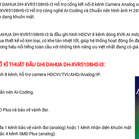
I DAHUA DH-XVR5108HS-I3
Hỗ trợ cổng kết nối 8 kênh Camera Analog v
XVR5108HS-I3
Hỗ trợ công nghệ AI-Coding và Chuẩn nén hình ảnh H.265
n dạng khuôn mặt.
 DAHUA DH-XVR5108HS-I3
là đầu ghi hình HDCVI 8 kênh dòng XVR-AI mới, 
 thiết kế vỏ kim loại, có khe tản nhiệt tốt, giúp hệ thống hoạt động ổn đị
ơng hiệu nổi tiếng toàn cầu với những tính năng ưu việt nhất đang có giá
 KĨ THUẬT ĐẦU GHI DAHUA DH-XVR5108HS-I3:
ình 8 kênh, hỗ trợ camera HDCVI/TVI/AHD/Analog/IP.
uẩn nén AI-Coding.
D Plus và bảo vệ vành đai .
i đa 1 kênh bảo vệ vành đai (analog) hoặc 1 kênh nhận diện khuôn mặt
ặc 4 kênh SMD Plus (analog).