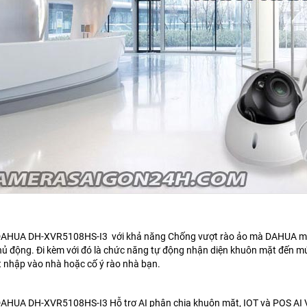
DAHUA DH-XVR5108HS-I3 với khả năng Chống vượt rào ảo mà DAHUA mang
ủ động. Đi kèm với đó là chức năng tự động nhận diện khuôn mặt đến mứ
t nhập vào nhà hoặc cố ý rào nhà bạn.
 DAHUA DH-XVR5108HS-I3
Hỗ trợ AI phân chia khuôn mặt, IOT và POS AI