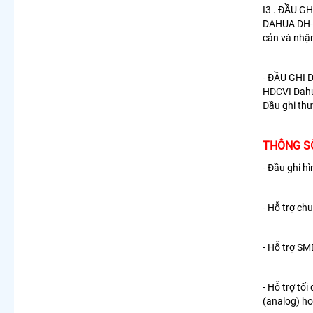
I3 .
ĐẦU GH
DAHUA DH-
cản và nhậ
- ĐẦU GHI
HDCVI Dahua
Đầu ghi thư
THÔNG SỐ
- Đầu ghi h
- Hỗ trợ ch
- Hỗ trợ SM
- Hỗ trợ tố
(analog) ho