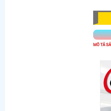
MÔ TẢ S