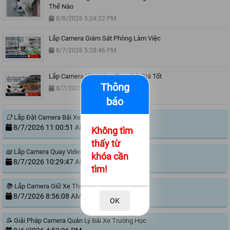
Thế Nào
8/8/2026 5:24:22 PM
Lắp Camera Giám Sát Phòng Làm Việc
8/7/2026 5:28:46 PM
Lắp Camera Kho Hàng Trọn Gói Giá Tốt
Thông
8/7/2026 3:23:06 PM
báo
📑
Lắp Đặt Camera Bãi Xe
8/7/2026 11:00:51 AM
Không tìm
thấy từ
📖
Lắp Camera Quay Video Đóng Hàng Ngoài Sàn
khóa cần
8/7/2026 10:29:47 AM
tìm!
📚
Lắp Camera Giữ Xe Thông Minh
8/7/2026 8:56:08 AM
OK
📝
Giải Pháp Camera Quản Lý Bãi Xe Trường Học