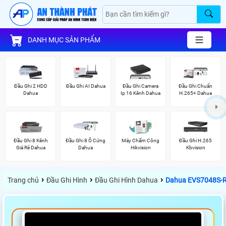
DANH MỤC SẢN PHẨM
Đầu Ghi 2 HDD
Đầu Ghi AI Dahua
Đầu Ghi Camera
Đầu Ghi Chuẩn
Dahua
Ip 16 Kênh Dahua
H.265+ Dahua
Đầu Ghi 8 Kênh
Đầu Ghi 8 Ổ Cứng
Máy Chấm Công
Đầu Ghi H.265
Giá Rẻ Dahua
Dahua
Hikvision
Kbvision
›
›
›
Trang chủ
Đầu Ghi Hình
Đầu Ghi Hình Dahua
Dahua EVS7048S-