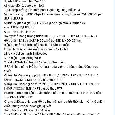
Bộ nhớ 8G chuẩn, lên đến 16G
AS giao diện 2 giao diện SAS
1000 Mbps cổng Ethernet port 1 quản lý, cổng dữ liệu 4
Mở rộng cảng 4-1000Mbps Ethernet hoặc cổng Ethernet 2-10000Mbps
USB 1 USB3.0
Multiplex giao diện 1 USB 2.0 và giao diện eSATA multiplex
erial 1 RS232,1 RS485
Alarm 4/4 kênh In / Out
Hỗ trợ khả năng tương thích HDD 1TB / 2TB / 3TB / 4TB / HDD 6TB
Hỗ trợ lẫn SAS và SATA HDDs, hỗ trợ SSD & HDD 2,5 inch
Điện dự phòng công suất kép cung cấp dư thừa
Xử lý chính 64 - hiệu suất cao vi xử lý đa lõi bit
LINUX Hệ điều hành Embedded
Giao diện người dùng WEB
Chế độ IPSAN Hỗ trợ IPSAN lưu trữ trực tiếp
IPSAN chức năng Hỗ trợ tích logic của việc mở rộng năng động trực
tuyến
Video chế độ dòng upport RTP / RTCP / RTSP / UDP / HTTP / NTP /
SNMP / iSCSI / SMB / NFS / giao thức FTP
Mạng lưới Hỗ trợ giao thức RTP / RTCP / RTSP / UDP / HTTP / NTP /
SNMP / iSCSI / SMB / NFS / giao thức FTP
treaming phương tiện truyền thông hỗ trợ giao thức giao thức truy cập
như ONVIF, GB28181
Khung chiết xuất khung Hỗ trợ lưu trữ nén lưu trữ, thời gian và tỷ lệ chiết
xuất khung có thể được giải quyết
Hỗ trợ dịch vụ Cluster N + M cụm
Chỉ số hiệu suất lên đến 768ch (1536Mbps) truy cập đầu cuối, lưu trữ,