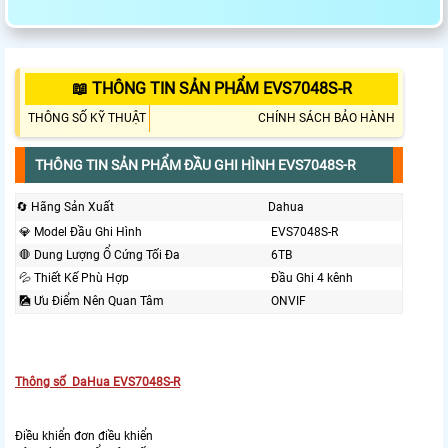
📖 THÔNG TIN SẢN PHẨM EVS7048S-R
THÔNG SỐ KỸ THUẬT
CHÍNH SÁCH BẢO HÀNH
THÔNG TIN SẢN PHẨM ĐẦU GHI HÌNH EVS7048S-R
🔄 Hãng Sản Xuất
Dahua
💎 Model Đầu Ghi Hình
EVS7048S-R
🛑 Dung Lượng Ổ Cứng Tối Đa
6TB
💦 Thiết Kế Phù Hợp
Đầu Ghi 4 kênh
🎑 Ưu Điểm Nên Quan Tâm
ONVIF
Thông số DaHua EVS7048S-R
Điều khiển đơn điều khiển