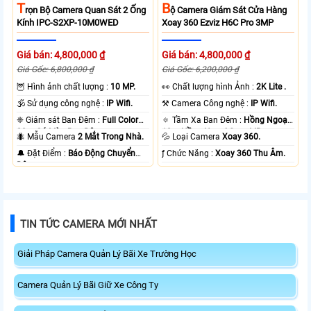
T
B
Rọn Bộ Camera Quan Sát 2 Ống
Ộ Camera Giám Sát Cửa Hàng
Kính IPC-S2XP-10M0WED
Xoay 360 Ezviz H6C Pro 3MP
Giá bán: 4,800,000 ₫
Giá bán: 4,800,000 ₫
Giá Gốc: 6,800,000 ₫
Giá Gốc: 6,200,000 ₫
🦉 Hình ảnh chất lượng :
10 MP.
️👀 Chất lượng hình Ảnh :
2K Lite .
🕉️ Sử dụng công nghệ :
IP Wifi.
⚒ Camera Công nghệ :
IP Wifi.
❈ Giám sát Ban Đêm :
Full Color
🔅 Tầm Xa Ban Đêm :
Hồng Ngoại
20m Có Màu Ban Ðêm.
10m Hồng Ngoại Smart IR.
🐜 Mẫu Camera
2 Mắt Trong Nhà.
💦 Loại Camera
Xoay 360.
️🔔 Đặt Điểm :
Báo Động Chuyển
️ƒ Chức Năng :
Xoay 360 Thu Âm.
Động.
TIN TỨC CAMERA MỚI NHẤT
Giải Pháp Camera Quản Lý Bãi Xe Trường Học
Camera Quản Lý Bãi Giữ Xe Công Ty