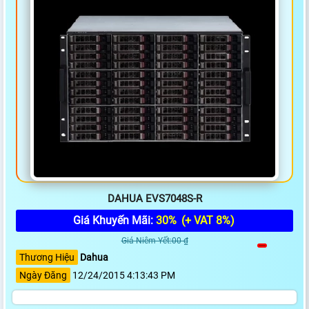
DAHUA EVS7048S-R
Giá Khuyến Mãi:
30%
(+ VAT 8%)
Giá Niêm Yết:00 ₫
Thương Hiệu
Dahua
Ngày Đăng
12/24/2015 4:13:43 PM