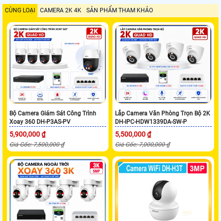
CÙNG LOẠI
CAMERA 2K 4K
SẢN PHẨM THAM KHẢO
Bộ Camera Giám Sát Công Trình
Lắp Camera Văn Phòng Trọn Bộ 2K
Xoay 360 DH-P3AS-PV
DH-IPC-HDW1339DA-SW-P
5,900,000 ₫
5,500,000 ₫
Giá Gốc: 7,500,000 ₫
Giá Gốc: 7,000,000 ₫