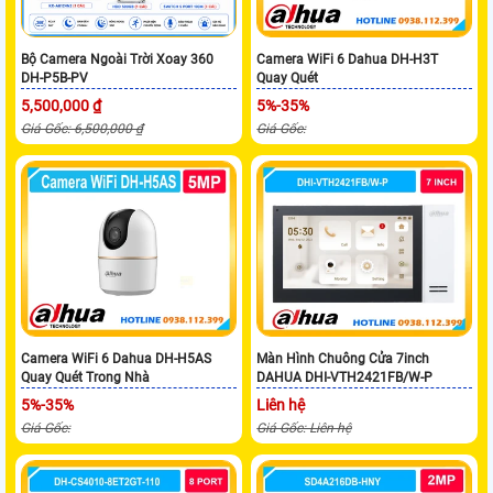
Bộ Camera Ngoài Trời Xoay 360
Camera WiFi 6 Dahua DH-H3T
DH-P5B-PV
Quay Quét
5,500,000 ₫
5%-35%
Giá Gốc: 6,500,000 ₫
Giá Gốc:
Camera WiFi 6 Dahua DH-H5AS
Màn Hình Chuông Cửa 7inch
Quay Quét Trong Nhà
DAHUA DHI-VTH2421FB/W-P
5%-35%
Liên hệ
Giá Gốc:
Giá Gốc: Liên hệ