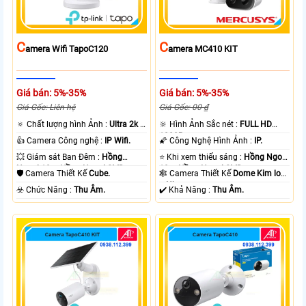
C
C
Amera Wifi TapoC120
Amera MC410 KIT
Giá bán: 5%-35%
Giá bán: 5%-35%
Giá Gốc: Liên hệ
Giá Gốc: 00 ₫
🔅 Chất lượng hình Ảnh :
Ultra 2k +
🔆 Hình Ảnh Sắc nét :
FULL HD
.
1080P .
👍 Camera Công nghệ :
IP Wifi.
🌠 Công Nghệ Hình Ảnh :
IP.
💥 Giám sát Ban Đêm :
Hồng
⭐ Khi xem thiếu sáng :
Hồng Ngoại
Ngoại 10m Hồng Ngoại SMD.
10m Hồng Ngoại SMD.
🛡 Camera Thiết Kế
Cube.
🕸️ Camera Thiết Kế
Dome Kim loại
+ Nhựa.
️☣️ Chức Năng :
Thu Âm.
️✔️ Khả Năng :
Thu Âm.