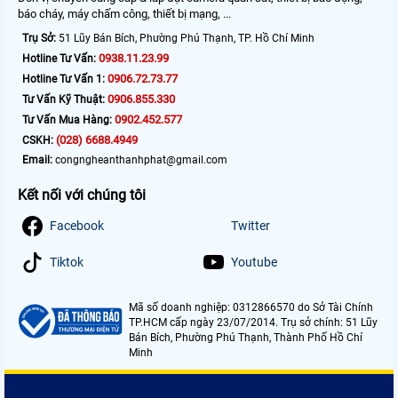
báo cháy, máy chấm công, thiết bị mạng, ...
Trụ Sở:
51 Lũy Bán Bích, Phường Phú Thạnh, TP. Hồ Chí Minh
0938.11.23.99
Hotline Tư Vấn:
0906.72.73.77
Hotline Tư Vấn 1:
0906.855.330
Tư Vấn Kỹ Thuật:
0902.452.577
Tư Vấn Mua Hàng:
(028) 6688.4949
CSKH:
Email:
congngheanthanhphat@gmail.com
Kết nối với chúng tôi
Facebook
Twitter
Tiktok
Youtube
Mã số doanh nghiệp: 0312866570 do Sở Tài Chính
TP.HCM cấp ngày 23/07/2014. Trụ sở chính: 51 Lũy
Bán Bích, Phường Phú Thạnh, Thành Phố Hồ Chí
Minh