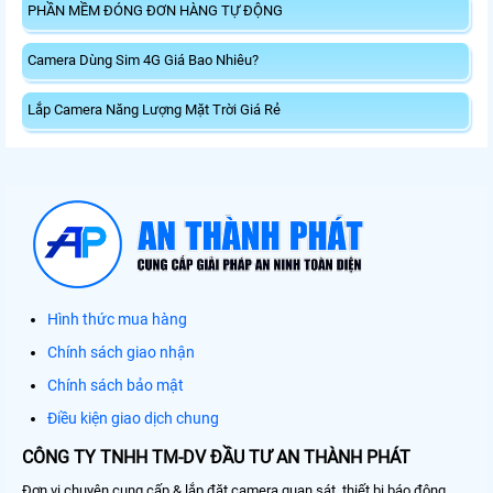
PHẦN MỀM ĐÓNG ĐƠN HÀNG TỰ ĐỘNG
Camera Dùng Sim 4G Giá Bao Nhiêu?
Lắp Camera Năng Lượng Mặt Trời Giá Rẻ
Hình thức mua hàng
Chính sách giao nhận
Chính sách bảo mật
Điều kiện giao dịch chung
CÔNG TY TNHH TM-DV ĐẦU TƯ AN THÀNH PHÁT
Đơn vị chuyên cung cấp & lắp đặt camera quan sát, thiết bị báo động,