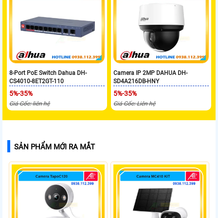
8-Port PoE Switch Dahua DH-
Camera IP 2MP DAHUA DH-
CS4010-8ET2GT-110
SD4A216DB-HNY
5%-35%
5%-35%
Giá Gốc: liên hệ
Giá Gốc: Liên hệ
SẢN PHẨM MỚI RA MẮT