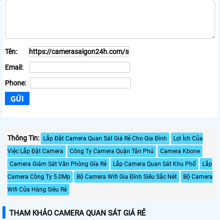
Tên:
Email:
Phone:
Thông Tin:
Lắp Đặt Camera Quan Sát Giá Rẻ Cho Gia Đình
Lợi Ích Của
Việc Lắp Đặt Camera
Công Ty Camera Quận Tân Phú
Camera Kbone
Camera Giám Sát Văn Phòng Gía Rẻ
Lắp Camera Quan Sát Khu Phố
Lắp
Camera Công Ty 5.0Mp
Bộ Camera Wifi Gia Đình Siêu Sắc Nét
Bộ Camera
Wifi Cửa Hàng Siêu Rẻ
THAM KHẢO CAMERA QUAN SÁT GIÁ RẺ