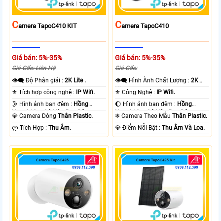
C
C
Amera TapoC410 KIT
Amera TapoC410
Giá bán: 5%-35%
Giá bán: 5%-35%
Giá Gốc: Liên Hệ
Giá Gốc:
👁️‍🗨 Độ Phân giải :
2K Lite .
👁️‍🗨 Hình Ành Chất Lượng :
2K
Lite .
⚜️ Tích hợp công nghệ :
IP Wifi.
⚜️ Công Nghệ :
IP Wifi.
🌛 Hình ảnh ban đêm :
Hồng
🌔 Hình ảnh ban đêm :
Hồng
Ngoại 10m Có Màu Ban Ðêm.
Ngoại 10m Có Màu Ban Ðêm.
💎 Camera Dòng
Thân Plastic.
❄ Camera Theo Mẫu
Thân Plastic.
️ლ Tích Hợp :
Thu Âm.
️💎 Điểm Nỗi Bật :
Thu Âm Và Loa.