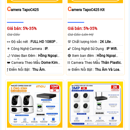
C
C
Amera TapoC425
Amera TapoC425 Kit
Giá bán: 5%-35%
Giá bán: 5%-35%
Giá Gốc:
Giá Gốc: Liên Hệ
️👀 Độ sắc nét :
FULL HD 1080P .
💯 Chất lượng hình :
2K Lite .
⚜️ Công Nghệ Camera :
IP.
🌠 Công Nghệ Sử Dụng :
IP Wifi.
🌙 Video Ban Đêm :
Hồng Ngoại
🔴 Xem ban đêm :
Hồng Ngoại
10m Hồng Ngoại SMD.
15m Có Màu Ban Ðêm.
👑 Camera Theo Mẫu
Dome Kim
⛓ Camera Theo Mẫu
Thân Plastic.
loại + Nhựa.
️ƒ Điểm Nỗi Bật :
Thu Âm.
️☣️ Điểm Nỗi Bật :
Thu Âm Và Loa.