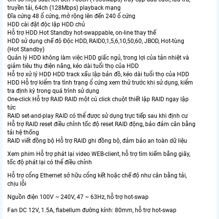
truyền tải, 64ch (128Mbps) playback mạng
Đĩa cứng 48 ổ cứng, mở rộng lên đến 240 ổ cứng
HDD cài đặt độc lập HDD chủ
Hỗ trợ HDD Hot Standby hot-swappable, on-line thay thế
HDD sử dụng chế độ Độc HDD, RAID0,1,5,6,10,50,60, JBOD, Hot-tùng
(Hot Standby)
Quản lý HDD không làm việc HDD giấc ngủ, trong lợi của tản nhiệt và
giảm tiêu thụ điện năng, kéo dài tuổi thọ của HDD
Hỗ trợ xử lý HDD HDD track xấu lập bản đồ, kéo dài tuổi thọ của HDD
HDD Hỗ trợ kiểm tra tình trạng ổ cứng xem thử trước khi sử dụng, kiểm
tra định kỳ trong quá trình sử dụng
One-click Hỗ trợ RAID RAID một cú click chuột thiết lập RAID ngay lập
tức
RAID set-and-play RAID có thể được sử dụng trực tiếp sau khi định cư
Hỗ trợ RAID reset điều chỉnh tốc độ reset RAID động, bảo đảm cân bằng
tải hệ thống
RAID viết đồng bộ Hỗ trợ RAID ghi đồng bộ, đảm bảo an toàn dữ liệu
Xem phim Hỗ trợ phát lại video WEB-client, hỗ trợ tìm kiếm bằng giây,
tốc độ phát lại có thể điều chỉnh
Hỗ trợ cổng Ethernet sở hữu cổng kết hoặc chế độ như cân bằng tải,
chịu lỗi
Nguồn điện 100V ~ 240V, 47 ~ 63Hz, hỗ trợ hot-swap
Fan DC 12V, 1.5A, flabellum đường kính: 80mm, hỗ trợ hot-swap