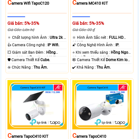
C
C
Amera Wifi TapoC120
Amera MC410 KIT
Giá bán: 5%-35%
Giá bán: 5%-35%
Giá Gốc: Liên hệ
Giá Gốc: 00 ₫
🔅 Chất lượng hình Ảnh :
Ultra 2k +
🔆 Hình Ảnh Sắc nét :
FULL HD
.
1080P .
👍 Camera Công nghệ :
IP Wifi.
🌠 Công Nghệ Hình Ảnh :
IP.
💥 Giám sát Ban Đêm :
Hồng
⭐ Khi xem thiếu sáng :
Hồng Ngoại
Ngoại 10m Hồng Ngoại SMD.
10m Hồng Ngoại SMD.
🛡 Camera Thiết Kế
Cube.
🕸️ Camera Thiết Kế
Dome Kim loại
+ Nhựa.
️☣️ Chức Năng :
Thu Âm.
️✔️ Khả Năng :
Thu Âm.
C
C
Amera TapoC410 KIT
Amera TapoC410