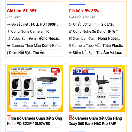
Giá bán: 5%-35%
Giá bán: 5%-35%
Giá Gốc:
Giá Gốc: Liên Hệ
️👀 Độ sắc nét :
FULL HD 1080P .
💯 Chất lượng hình :
2K Lite .
⚜️ Công Nghệ Camera :
IP.
🌠 Công Nghệ Sử Dụng :
IP Wifi.
🌙 Video Ban Đêm :
Hồng Ngoại
🔴 Xem ban đêm :
Hồng Ngoại
10m Hồng Ngoại SMD.
15m Có Màu Ban Ðêm.
👑 Camera Theo Mẫu
Dome Kim
⛓ Camera Theo Mẫu
Thân Plastic.
loại + Nhựa.
️ƒ Điểm Nỗi Bật :
Thu Âm.
️☣️ Điểm Nỗi Bật :
Thu Âm Và Loa.
T
B
Rọn Bộ Camera Quan Sát 2 Ống
Ộ Camera Giám Sát Cửa Hàng
Kính IPC-S2XP-10M0WED
Xoay 360 Ezviz H6C Pro 3MP