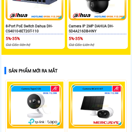
8-Port PoE Switch Dahua DH-
Camera IP 2MP DAHUA DH-
CS4010-8ET2GT-110
SD4A216DB-HNY
5%-35%
5%-35%
Giá Gốc: liên hệ
Giá Gốc: Liên hệ
SẢN PHẨM MỚI RA MẮT