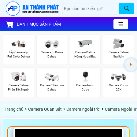
DANH MỤC SẢN PHẨM
Lắp Camera Ip
Camera Ip Dome
Camera Dahua
Camera Dahua
Full Color Dahua
Dahua
Hồng Ngoại Ban
Starlight
Đêm
Camera Dahua
Camera Thân Lớn
Camera Imou
Camera Zoom
Phân Biệt Người
Dahua
Cube
25X
›
›
›
Trang chủ
Camera Quan Sát
Camera ngoài trời
Camera Ngoài Tr