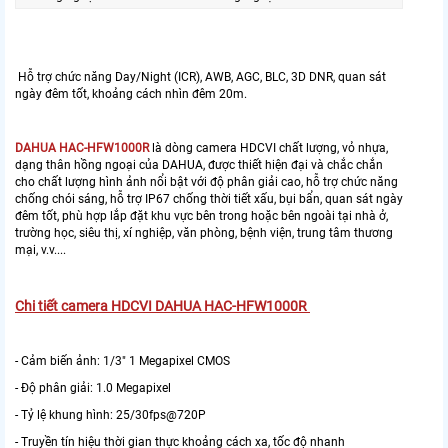
Hỗ trợ chức năng Day/Night (ICR), AWB, AGC, BLC, 3D DNR, quan sát
ngày đêm tốt, khoảng cách nhìn đêm 20m.
DAHUA HAC-HFW1000R
là dòng camera HDCVI chất lượng, vỏ nhựa,
dạng thân hồng ngoại của DAHUA, được thiết hiện đại và chắc chắn
cho chất lượng hình ảnh nổi bật với độ phân giải cao, hỗ trợ chức năng
chống chói sáng, hỗ trợ IP67 chống thời tiết xấu, bụi bẩn, quan sát ngày
đêm tốt, phù hợp lắp đặt khu vực bên trong hoặc bên ngoài tại nhà ở,
trường học, siêu thị, xí nghiệp, văn phòng, bệnh viện, trung tâm thương
mại, v.v....
Chi tiết camera HDCVI DAHUA HAC-HFW1000R
- Cảm biến ảnh: 1/3" 1 Megapixel CMOS
- Độ phân giải: 1.0 Megapixel
- Tỷ lệ khung hình: 25/30fps@720P
- Truyền tín hiệu thời gian thực khoảng cách xa, tốc độ nhanh