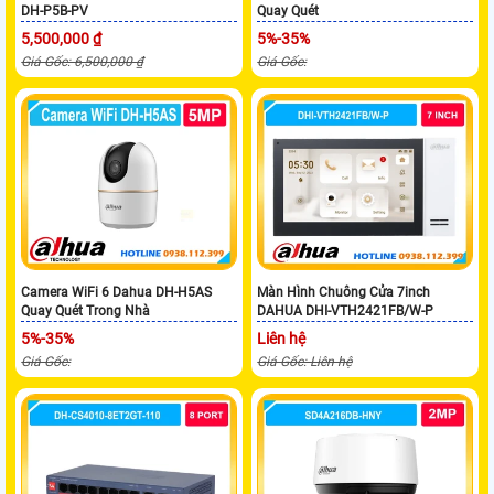
DH-P5B-PV
Quay Quét
5,500,000 ₫
5%-35%
Giá Gốc: 6,500,000 ₫
Giá Gốc:
Camera WiFi 6 Dahua DH-H5AS
Màn Hình Chuông Cửa 7inch
Quay Quét Trong Nhà
DAHUA DHI-VTH2421FB/W-P
5%-35%
Liên hệ
Giá Gốc:
Giá Gốc: Liên hệ