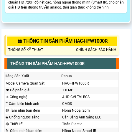
chuẩn HD 720P độ nét cao, hồng ngoại thông minh (Smart IR), cho phân
giải HD trên đường truyền analog, thời gian thực không trễ hình
📖 THÔNG TIN SẢN PHẨM HAC-HFW1000R
THÔNG SỐ KỸ THUẬT
CHÍNH SÁCH BẢO HÀNH
THÔNG TIN SẢN PHẨM HAC-HFW1000R
Hãng Sản Xuất
Dahua
Model Camera Quan Sát
HAC-HFW1000R
👁 Độ phân giải
1.0 MP
⚛️ Công nghệ
AHD CVI TVI BCS
™️ Cảm biến hình ảnh
CMOS
🔴 Tầm nhìn ban đêm
Hồng Ngoại 20m
₩ Chống ngược sáng
Cân Bằng Ánh Sáng BLC
🕸️ Thiết kế
Thân Plastic
️🏅️ Công nghệ ban đêm
Hồng Ngoại Smart IR