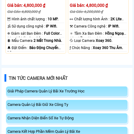
Giá bán: 4,800,000 ₫
Giá bán: 4,800,000 ₫
Giá Gốc: 6,800,000 ₫
Giá Gốc: 6,200,000 ₫
🦉 Hình ảnh chất lượng :
10 MP.
️👀 Chất lượng hình Ảnh :
2K Lite .
🕉️ Sử dụng công nghệ :
IP Wifi.
⚒ Camera Công nghệ :
IP Wifi.
❈ Giám sát Ban Đêm :
Full Color
🔅 Tầm Xa Ban Đêm :
Hồng Ngoại
20m Có Màu Ban Ðêm.
10m Hồng Ngoại Smart IR.
🐜 Mẫu Camera
2 Mắt Trong Nhà.
💦 Loại Camera
Xoay 360.
️🔔 Đặt Điểm :
Báo Động Chuyển
️ƒ Chức Năng :
Xoay 360 Thu Âm.
Động.
TIN TỨC CAMERA MỚI NHẤT
Giải Pháp Camera Quản Lý Bãi Xe Trường Học
Camera Quản Lý Bãi Giữ Xe Công Ty
Camera Nhận Diện Biển Số Xe Tự Động
Camera Kết Hợp Phần Mềm Quản Lý Bãi Xe