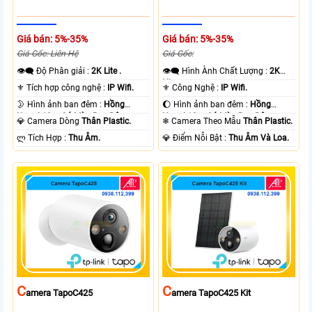
Giá bán: 5%-35%
Giá bán: 5%-35%
Giá Gốc: Liên Hệ
Giá Gốc:
👁️‍🗨 Độ Phân giải :
2K Lite .
👁️‍🗨 Hình Ành Chất Lượng :
2K
Lite .
⚜️ Tích hợp công nghệ :
IP Wifi.
⚜️ Công Nghệ :
IP Wifi.
🌛 Hình ảnh ban đêm :
Hồng
🌔 Hình ảnh ban đêm :
Hồng
Ngoại 10m Có Màu Ban Ðêm.
Ngoại 10m Có Màu Ban Ðêm.
💎 Camera Dòng
Thân Plastic.
❄ Camera Theo Mẫu
Thân Plastic.
️ლ Tích Hợp :
Thu Âm.
️💎 Điểm Nỗi Bật :
Thu Âm Và Loa.
C
C
Amera TapoC425
Amera TapoC425 Kit