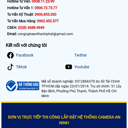
0938.11.23.99
Hotline Tư Vấn:
0906.72.73.77
Hotline Tư Vấn 1:
0906.855.330
Tư Vấn Kỹ Thuật:
0902.452.577
Tư Vấn Mua Hàng:
(028) 6688.4949
CSKH:
Email:
congngheanthanhphat@gmail.com
Kết nối với chúng tôi
Facebook
Twitter
Tiktok
Youtube
Mã số doanh nghiệp: 0312866570 do Sở Tài Chính
TP.HCM cấp ngày 23/07/2014. Trụ sở chính: 51 Lũy
Bán Bích, Phường Phú Thạnh, Thành Phố Hồ Chí
Minh
ĐƠN VỊ TRỰC TIẾP THI CÔNG LẮP ĐẶT HỆ THỐNG CAMERA AN
NINH