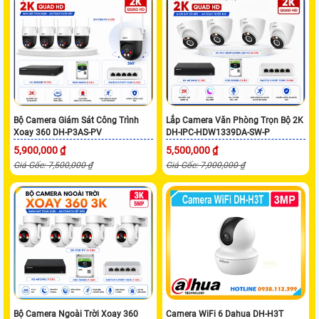
Bộ Camera Giám Sát Công Trình
Lắp Camera Văn Phòng Trọn Bộ 2K
Xoay 360 DH-P3AS-PV
DH-IPC-HDW1339DA-SW-P
5,900,000 ₫
5,500,000 ₫
Giá Gốc: 7,500,000 ₫
Giá Gốc: 7,000,000 ₫
Bộ Camera Ngoài Trời Xoay 360
Camera WiFi 6 Dahua DH-H3T