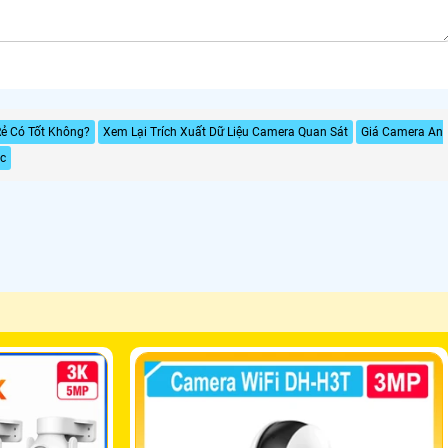
ẻ Có Tốt Không?
Xem Lại Trích Xuất Dữ Liệu Camera Quan Sát
Giá Camera An
c