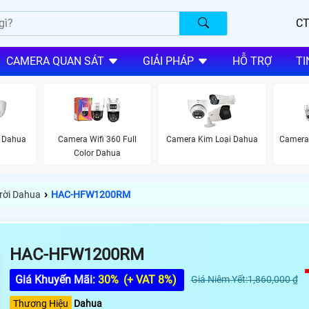
CT
CAMERA QUAN SÁT
GIẢI PHÁP
HỖ TRỢ
TI
k Dahua
Camera Wifi 360 Full
Camera Kim Loại Dahua
Camera
Color Dahua
›
rời Dahua
HAC-HFW1200RM
HAC-HFW1200RM
Giá Khuyến Mãi:
30%
(+ VAT 8%)
Giá Niêm Yết:1,860,000 ₫
Thương Hiệu
Dahua