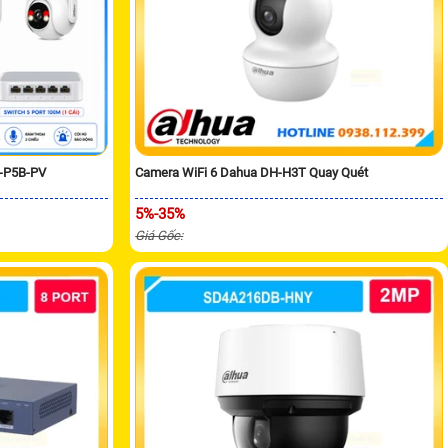
H-P5B-PV
Camera WiFi 6 Dahua DH-H3T Quay Quét
5%-35%
Giá Gốc: