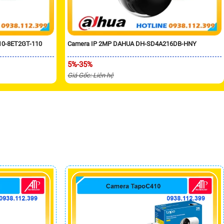
10-8ET2GT-110
Camera IP 2MP DAHUA DH-SD4A216DB-HNY
5%-35%
Giá Gốc: Liên hệ