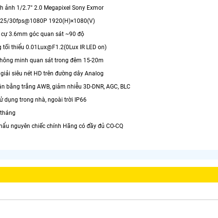
h ảnh 1/2.7" 2.0 Megapixel Sony Exmor
i 25/30fps@1080P 1920(H)×1080(V)
u cự 3.6mm góc quan sát ~90 độ
 tối thiểu 0.01Lux@F1.2(0Lux IR LED on)
thông minh quan sát trong đêm 15-20m
giải siêu nét HD trên đường dây Analog
ân bằng trắng AWB, giảm nhiễu 3D-DNR, AGC, BLC
ử dụng trong nhà, ngoài trời IP66
 tháng
hẩu nguyên chiếc chính Hãng có đầy đủ CO-CQ