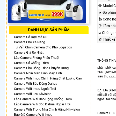
💎 Model 
☀️ Độ phân
👍 Công n
🌛 Tầm nh
DANH MỤC SẢN PHẨM
₪ Chống n
Camera Có Đọc Mã QR
💢 Thiết kế
Camera Cho Xe Nâng
Tư Vấn Chọn Camera Cho Kho Logistics
Camera Giá Rẻ Nhất
Lắp Camera Phòng Phẩu Thuật
THÔNG TIN 
Camera Có Chống Trộm
phân phối ca
Camera Cho Công Trình Chuyên Dụng
2DNR,AWB,AGC,
Camera Nhìn Màn Hình Máy Tính
siêu thị, v.v.v...
Camera Wifi Imou Chính Hãng Chất Lượng Cao
Camera Wifi Báo Động Dahua
Camera Wifi Imou Ngoài Trời
DAHUA DH-HAC
Camera Wifi 360 Kbvision
nổi bật với đ
Lắp Camera Wifi Báo Động Chống Trộm
ngoài tại nhà 
Lắp Camera Wifi 360 Dahua Ngoài Trời
Camera Wifi Trong Nhà Chính Hãng Hikvision
Camera HD-CV
Báo Giá Camera Wifi Imou