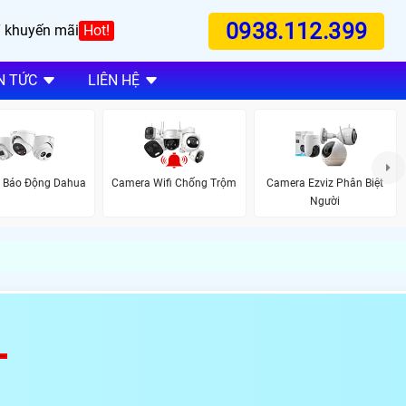
0938.112.399
 khuyến mãi
Hot!
N TỨC
LIÊN HỆ
 Báo Động Dahua
Camera Wifi Chống Trộm
Camera Ezviz Phân Biệt
Người