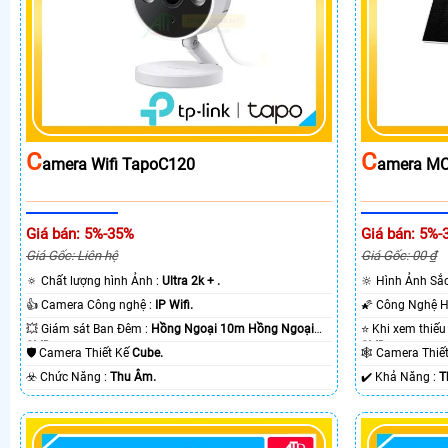
C
C
Amera Wifi TapoC120
Amera MC
Giá bán: 5%-35%
Giá bán: 5%-
Giá Gốc: Liên hệ
Giá Gốc: 00 ₫
🔅 Chất lượng hình Ảnh :
Ultra 2k + .
🔆 Hình Ảnh Sắ
👍 Camera Công nghệ :
IP Wifi.
💥 Giám sát Ban Đêm :
Hồng Ngoại 10m Hồng Ngoại
SMD.
SMD.
🛡 Camera Thiết Kế
Cube.
🕸️ Camera Thi
️☣️ Chức Năng :
Thu Âm.
️✔️ Khả Năng :
T