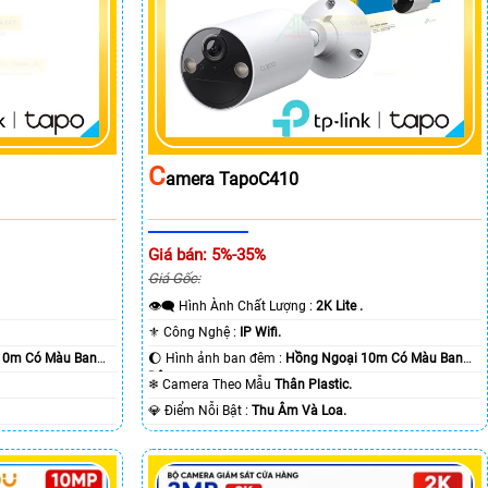
C
Amera TapoC410
Giá bán: 5%-35%
Giá Gốc:
👁️‍🗨 Hình Ành Chất Lượng :
2K Lite .
⚜️ Công Nghệ :
IP Wifi.
10m Có Màu Ban
🌔 Hình ảnh ban đêm :
Hồng Ngoại 10m Có Màu Ban
Ðêm.
❄ Camera Theo Mẫu
Thân Plastic.
️💎 Điểm Nỗi Bật :
Thu Âm Và Loa.