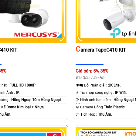
C
410 KIT
Amera TapoC410 KIT
35%
Giá bán: 5%-35%
Giá Gốc: Liên Hệ
c nét :
FULL HD 1080P .
👁️‍🗨 Độ Phân giải :
2K Lite .
🌠 Công Nghệ Hình Ảnh :
IP.
⚜️ Tích hợp công nghệ :
IP Wifi.
⭐ Khi xem thiếu sáng :
Hồng Ngoại 10m Hồng Ngoại
🌛 Hình ảnh ban đêm :
Hồng Ngoại 
Ðêm.
ết Kế
Dome Kim loại + Nhựa.
💎 Camera Dòng
Thân Plastic.
hu Âm.
️ლ Tích Hợp :
Thu Âm.