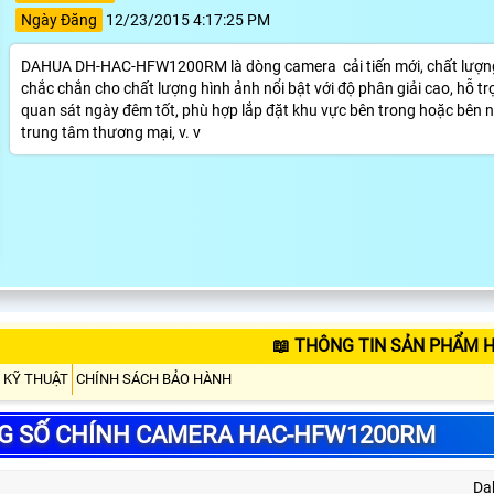
Ngày Đăng
12/23/2015 4:17:25 PM
DAHUA DH-HAC-HFW1200RM là dòng camera cải tiến mới, chất lượng, 
chắc chắn cho chất lượng hình ảnh nổi bật với độ phân giải cao, hỗ tr
quan sát ngày đêm tốt, phù hợp lắp đặt khu vực bên trong hoặc bên ngoà
trung tâm thương mại, v. v
📖 THÔNG TIN SẢN PHẨM
 KỸ THUẬT
CHÍNH SÁCH BẢO HÀNH
G SỐ CHÍNH CAMERA HAC-HFW1200RM
Da