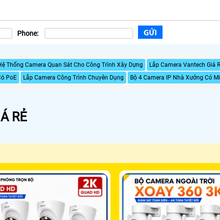
Phone:
Hệ Thống Camera Quan Sát Cho Công Trình Xây Dựng
Lắp Camera Vantech Giá R
Có PoE
Lắp Camera Công Trình Chuyên Dụng
Bộ 4 Camera IP Nhà Xưởng Có Mi
Á RẺ