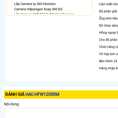
Lắp Camera Ip 360 Kbvision
Cảm biến hìn
Camera Hdparagon Xoay 360 Độ
Độ phân giả
Lắp Camera Wifi 360 Full Color Hikvision
Ống kính tiê
Camera Imou 360
Lắp Camera Wifi Xoay 360 Imou Ngoài Trời
Độ nhạy sáng
Camera Full Color 360 Ezviz
Hồng ngoại 
Lắp Camera 360 Báo Động Chống Trộm
Cho độ phân 
Camera Visioncop 360
Chức năng c
LẮP CAMERA THEO NHU CẦU
Vỏ hợp kim s
Lắp Camera Văn Phòng Giá Rẻ
Bảo hành 24
Lắp Camera Nhà Xưởng Giá Rẻ
Lắp Camera Gia Đình Giá Rẻ
Hàng nhập k
Lắp Camera Kho Hàng Giá Rẻ
Lắp Camera Cửa Hàng Giá Rẻ
Lắp Camera Wifi Giá Rẻ Chính Hãng
Lắp Camera Công Trình Giá Rẻ
Camera 360 Giá Rẻ
ĐÁNH GIÁ
HAC-HFW1200RM
Nội dung: