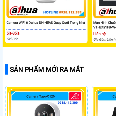
Camera WiFi 6 Dahua DH-H5AS Quay Quét Trong Nhà
Màn Hình Chuô
VTH2421FB/W
5%-35%
Liên hệ
Giá Gốc:
Giá Gốc: Liên h
SẢN PHẨM MỚI RA MẮT