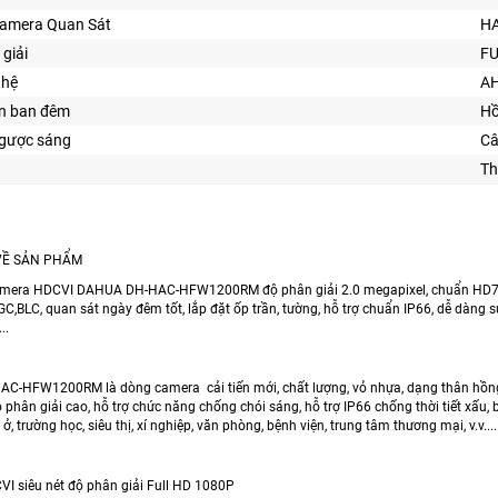
Camera Quan Sát
H
 giải
FU
ghệ
AH
ìn ban đêm
Hồ
gược sáng
Câ
Th
VỀ SẢN PHẨM
mera HDCVI DAHUA DH-HAC-HFW1200RM độ phân giải 2.0 megapixel, chuẩn HD720P
BLC, quan sát ngày đêm tốt, lắp đặt ốp trần, tường, hỗ trợ chuẩn IP66, dễ dàng sử
..
-HFW1200RM là dòng camera cải tiến mới, chất lượng, vỏ nhựa, dạng thân hồng 
ộ phân giải cao, hỗ trợ chức năng chống chói sáng, hỗ trợ IP66 chống thời tiết xấu
ở, trường học, siêu thị, xí nghiệp, văn phòng, bệnh viện, trung tâm thương mại, v.v....
I siêu nét độ phân giải Full HD 1080P