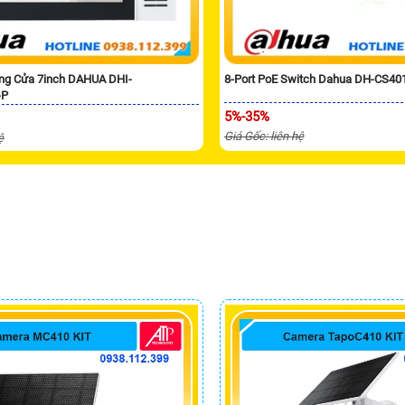
ng Cửa 7inch DAHUA DHI-
8-Port PoE Switch Dahua DH-CS40
-P
5%-35%
Giá Gốc: liên hệ
ệ