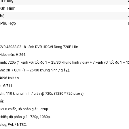
m Hãng
Ghi Hình
hệ
ế Phù Hợp
VR 4808S-S2 - 8-kênh DVR HDCVI Dòng 720P Lite.
video nén: H.264.
ính: 720p (1 kênh với tốc độ 1 ~ 25/30 khung hình / giây + 7 kênh với tốc độ 1 ~ 1
m: CIF / QCIF (1 ~ 25/30 khung hình / giây.).
4096 kbit / s.
: G.711.
ghi: 110 khung hình / giây @ 720p (1280 * 720 pixels).
ối:
, 8 chiếc, Độ phân giải:. 720p.
chiếc, độ phân giải: 720p, 1080p.
log, PAL / NTSC.