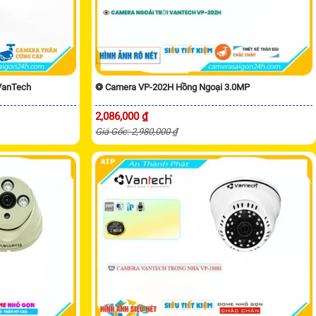
VanTech
❂ Camera VP-202H Hồng Ngoại 3.0MP
2,086,000 ₫
Giá Gốc: 2,980,000 ₫