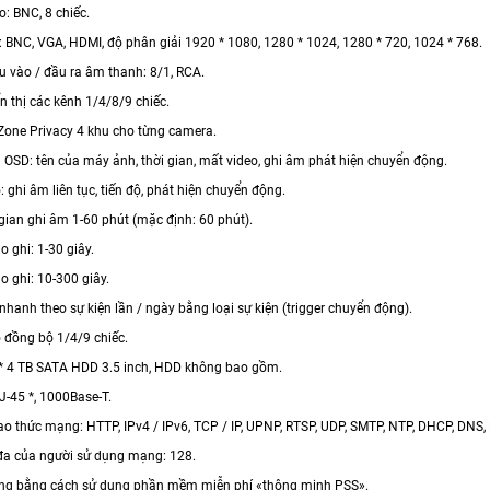
: BNC, 8 chiếc.
: BNC, VGA, HDMI, độ phân giải 1920 * 1080, 1280 * 1024, 1280 * 720, 1024 * 768.
 vào / đầu ra âm thanh: 8/1, RCA.
n thị các kênh 1/4/8/9 chiếc.
one Privacy 4 khu cho từng camera.
 OSD: tên của máy ảnh, thời gian, mất video, ghi âm phát hiện chuyển động.
ộ: ghi âm liên tục, tiến độ, phát hiện chuyển động.
gian ghi âm 1-60 phút (mặc định: 60 phút).
 ghi: 1-30 giây.
o ghi: 10-300 giây.
nhanh theo sự kiện lần / ngày bằng loại sự kiện (trigger chuyển động).
o đồng bộ 1/4/9 chiếc.
 * 4 TB SATA HDD 3.5 inch, HDD không bao gồm.
J-45 *, 1000Base-T.
ao thức mạng: HTTP, IPv4 / IPv6, TCP / IP, UPNP, RTSP, UDP, SMTP, NTP, DHCP, DNS, 
 đa của người sử dụng mạng: 128.
g bằng cách sử dụng phần mềm miễn phí «thông minh PSS».