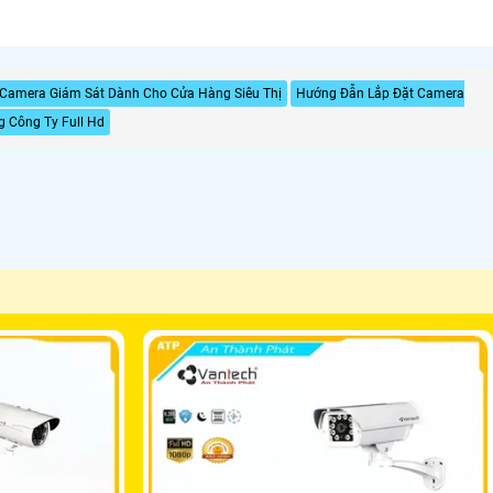
 Camera Giám Sát Dành Cho Cửa Hàng Siêu Thị
Hướng Đẫn Lắp Đặt Camera
 Công Ty Full Hd