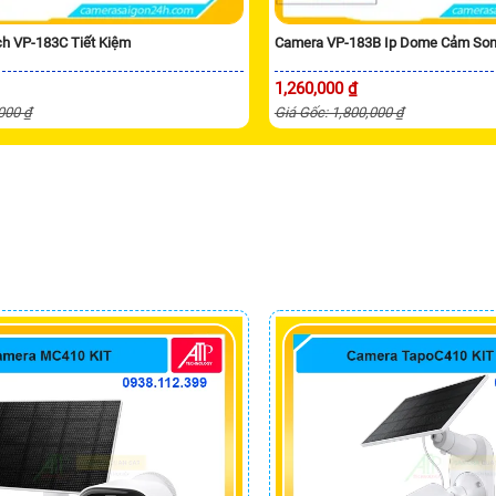
h VP-183C Tiết Kiệm
Camera VP-183B Ip Dome Cảm So
1,260,000 ₫
,000 ₫
Giá Gốc: 1,800,000 ₫