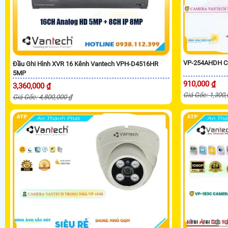
VP-254AHDH C
Đầu Ghi Hình XVR 16 Kênh Vantech VPH-D4516HR
5MP
910,000 ₫
3,360,000 ₫
Giá Gốc: 1,300
Giá Gốc: 4,800,000 ₫