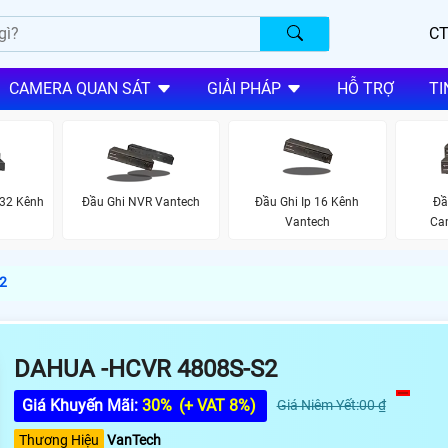
CT
CAMERA QUAN SÁT
GIẢI PHÁP
HỖ TRỢ
TI
32 Kênh
Đầu Ghi NVR Vantech
Đầu Ghi Ip 16 Kênh
Đầ
Vantech
Ca
2
DAHUA -HCVR 4808S-S2
Giá Khuyến Mãi:
30%
(+ VAT 8%)
Giá Niêm Yết:00 ₫
Thương Hiệu
VanTech