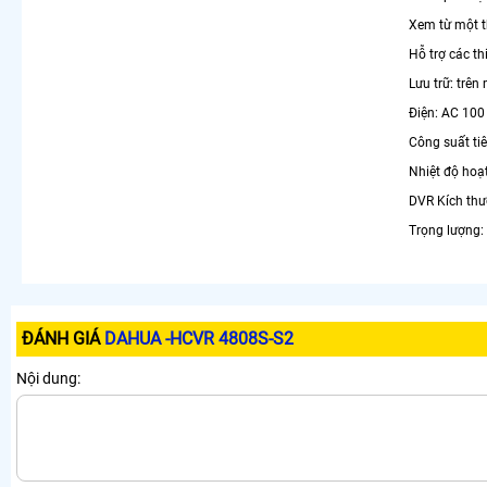
Xem từ một t
Hỗ trợ các th
Lưu trữ: trên
Điện: AC 100
Công suất ti
Nhiệt độ hoạt
DVR Kích thư
Trọng lượng: 
ĐÁNH GIÁ
DAHUA -HCVR 4808S-S2
Nội dung: