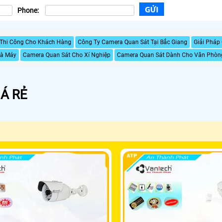
Phone:
ã Thi Công Cho Khách Hàng
Công Ty Camera Quan Sát Tại Bắc Giang
Giải Pháp
hà Máy
Camera Quan Sát Cho Xí Nghiệp
Camera Quan Sát Dành Cho Văn Phòng
Á RẺ