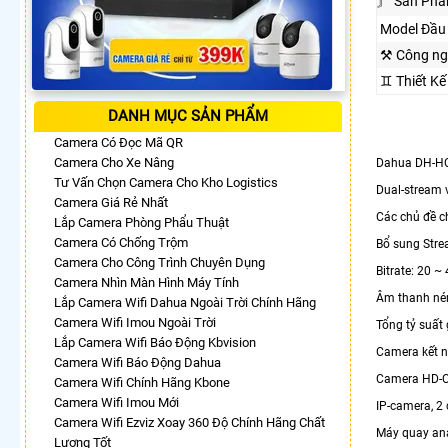
〙 Sản Phẩ
Model Đầu 
⚒ Công ng
♊ Thiết K
DANH MỤC SẢN PHẨM
Camera Có Đọc Mã QR
Camera Cho Xe Nâng
Dahua DH-HC
Tư Vấn Chọn Camera Cho Kho Logistics
Dual-stream 
Camera Giá Rẻ Nhất
Các chủ đề ch
Lắp Camera Phòng Phẩu Thuật
Camera Có Chống Trộm
Bổ sung Strea
Camera Cho Công Trình Chuyên Dụng
Bitrate: 20 ~ 
Camera Nhìn Màn Hình Máy Tính
Âm thanh nén
Lắp Camera Wifi Dahua Ngoài Trời Chính Hãng
Camera Wifi Imou Ngoài Trời
Tổng tỷ suất 
Lắp Camera Wifi Báo Động Kbvision
Camera kết n
Camera Wifi Báo Động Dahua
Camera HD-CVI
Camera Wifi Chính Hãng Kbone
Camera Wifi Imou Mới
IP-camera, 2 
Camera Wifi Ezviz Xoay 360 Độ Chính Hãng Chất
Máy quay ana
Lượng Tốt