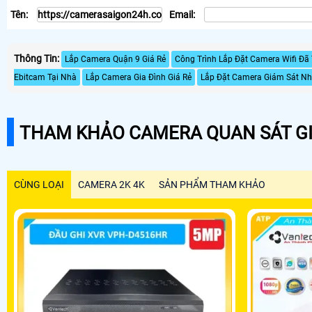
Tên:
Email:
Thông Tin:
Lắp Camera Quận 9 Giá Rẻ
Công Trình Lắp Đặt Camera Wifi Đ
Ebitcam Tại Nhà
Lắp Camera Gia Đình Giá Rẻ
Lắp Đặt Camera Giám Sát N
THAM KHẢO CAMERA QUAN SÁT GI
CÙNG LOẠI
CAMERA 2K 4K
SẢN PHẨM THAM KHẢO