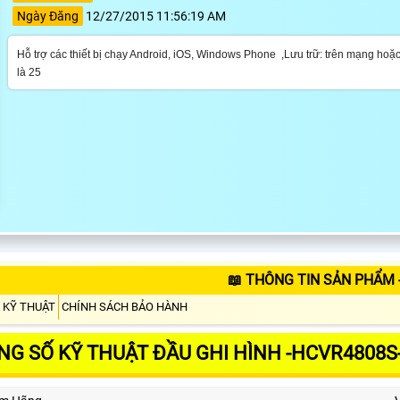
Ngày Đăng
12/27/2015 11:56:19 AM
Hỗ trợ các thiết bị chạy Android, iOS, Windows Phone ,Lưu trữ: trên mạng hoặc
là 25
📖 THÔNG TIN SẢN PHẨM 
 KỸ THUẬT
CHÍNH SÁCH BẢO HÀNH
G SỐ KỸ THUẬT ĐẦU GHI HÌNH -HCVR4808S