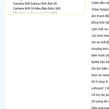
Video đầu vào
Camera Wifi Dahua Hình Ảnh 3K
Camera Wifi Có Màu Ban Đêm 360
Video Output
Lắp Camera Samsung Xoay 360
Âm thanh đầu
Lắp Camera 360 Lắp Trong Nhà
Đồng thời hiể
Camera 360 Báo Động Kbvision
Lắp Camera Xoay 360 Có Ánh Sáng Kép
Làm mặt nạ Z
Camera Full Color 360 Ezviz
Các trình đơn
Camera Hilook Xoay 360 Độ
Camera Dahua Xoay 360
Ghi lại chế đ
Khoảng thời 
LẮP CAMERA THEO NHU CẦU
Đệm trước báo
Lắp Camera Văn Phòng Giá Rẻ
Lắp Camera Nhà Xưởng Giá Rẻ
Buffer hậu bá
Lắp Camera Gia Đình Giá Rẻ
Ghi tìm kiếm 
Lắp Camera Kho Hàng Giá Rẻ
Xem lại vide
Lắp Camera Cửa Hàng Giá Rẻ
Lắp Camera Wifi Giá Rẻ Chính Hãng
Số ổ cứng: 8
Lắp Camera Công Trình Giá Rẻ
LAN-port: 1 R
Camera 360 Giá Rẻ
Hỗ trợ các gi
Số lượng tối
Xem qua mạn