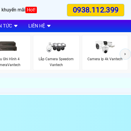
0938.112.399
 khuyến mãi
Hot!
N TỨC
LIÊN HỆ
u Ghi Hình 4
Lắp Camera Speedom
Camera Ip 4k Vantech
meraVantech
Vantech