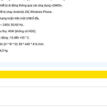
hiết bị di động thông qua các ứng dụng «DMSS».
iết bị chạy Android, iOS, Windows Phone.
 mạng hoặc trên một USB-ổ đĩa.
 ~ 240V, 50/60 Hz.
êu thụ: 40W (không có HDD).
 động: -10 đến +55 ° C.
ớc (H * W * D): 89 * 440 * 416 mm.
6,5 kg.