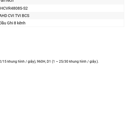
VanTech
-HCVR4808S-S2
AHD CVI TVI BCS
Đầu Ghi 8 kênh
2/15 khung hình / giây), 960H, D1 (1 ~ 25/30 khung hình / giây.).