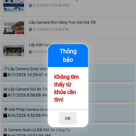
8/7/2026 5:28:46 PM
Lắp Camera Kho Hàng Trọn Gói Giá Tốt
8/7/2026 3:23:06 PM
Lắp Đặt Camera Bãi Xe
Thông
8/7/2026 11:00:51 AM
báo
📑
Lắp Camera Quay Video Đóng Hàng Ngoài Sàn
8/7/2026 10:29:47 AM
Không tìm
thấy từ
📖
Lắp Camera Giữ Xe Thông Minh
khóa cần
8/7/2026 8:56:08 AM
tìm!
📚
Giải Pháp Camera Quản Lý Bãi Xe Trường Học
8/6/2026 4:52:06 PM
OK
📝
Camera Quản Lý Bãi Giữ Xe Công Ty
8/6/2026 10:02:05 AM