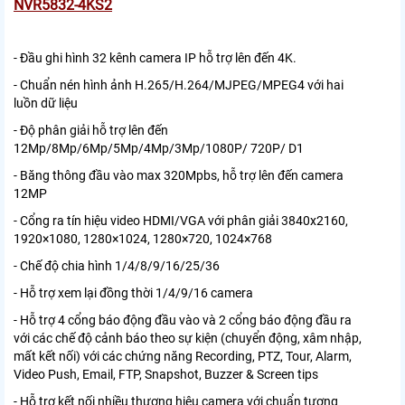
NVR5832-4KS2
- Đầu ghi hình 32 kênh camera IP hỗ trợ lên đến 4K.
- Chuẩn nén hình ảnh H.265/H.264/MJPEG/MPEG4 với hai
luồn dữ liệu
- Độ phân giải hỗ trợ lên đến
12Mp/8Mp/6Mp/5Mp/4Mp/3Mp/1080P/ 720P/ D1
- Băng thông đầu vào max 320Mpbs, hỗ trợ lên đến camera
12MP
- Cổng ra tín hiệu video HDMI/VGA với phân giải 3840x2160,
1920×1080, 1280×1024, 1280×720, 1024×768
- Chế độ chia hình 1/4/8/9/16/25/36
- Hỗ trợ xem lại đồng thời 1/4/9/16 camera
- Hỗ trợ 4 cổng báo động đầu vào và 2 cổng báo động đầu ra
với các chế độ cảnh báo theo sự kiện (chuyển động, xâm nhập,
mất kết nối) với các chứng năng Recording, PTZ, Tour, Alarm,
Video Push, Email, FTP, Snapshot, Buzzer & Screen tips
- Hỗ trợ kết nối nhiều thương hiệu camera với chuẩn tương