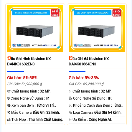
Đ
Đ
Ầu Ghi Hình Kbvision KX-
Ầu Ghi 64 Kbvision KX-
DAi4K81632EN3
DAi4K81664EN3
Giá bán: 5%-35%
Giá bán: 5%-35%
Giá Gốc: 56,900,000 ₫
Giá Gốc: 69,280,000 ₫
💯 Chất lượng hình :
32 MP.
✨ Chất lượng hình :
32 MP.
®️ Công Nghệ Sử Dụng :
IP.
👍 Công Nghệ Sử Dụng :
IP.
🔴 Xem ban đêm :
Từng Vị Trí
🌜 Khoảng Cách Ban Đêm :
Từng
Camera .
Vị Trí Camera .
⚒ Mẫu Camera
Đầu Ghi 32 kênh.
🔩 Loại Camera
Đầu Ghi 64 kênh.
️🛃 Tích Hợp :
Thu hình Chất Lượng.
️✨ Ưu Điểm :
Công Nghệ AI.