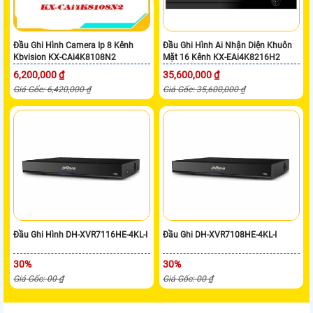
Đầu Ghi Hình Camera Ip 8 Kênh
Đầu Ghi Hình Ai Nhận Diện Khuôn
Kbvision KX-CAi4K8108N2
Mặt 16 Kênh KX-EAi4K8216H2
6,200,000 ₫
35,600,000 ₫
Giá Gốc: 6,420,000 ₫
Giá Gốc: 35,600,000 ₫
Đầu Ghi Hình DH-XVR7116HE-4KL-I
Đầu Ghi DH-XVR7108HE-4KL-I
30%
30%
Giá Gốc: 00 ₫
Giá Gốc: 00 ₫