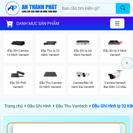
DANH MỤC SẢN PHẨM
Đầu Ghi Camera
Đầu Thu Ip 32
Đầu Ghi Ip 64
Đầu Ghi Ip 8 Kênh
16 Kênh Vantech
Kênh Vantech
Kênh Vantech
Vantech
Đầu Ghi PoE
Đầu Thu Camera
Camera Bảo Vệ
Camera Vantech
Vantech
32 Kênh Vantech
Vành Đai Vantech
Ban Đêm Có Màu
›
›
›
Trang chủ
Đầu Ghi Hình
Đầu Thu Vantech
Đầu Ghi Hình Ip 32 