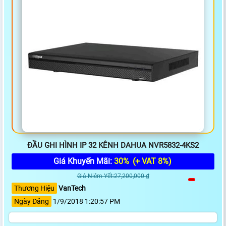
ĐẦU GHI HÌNH IP 32 KÊNH DAHUA NVR5832-4KS2
Giá Khuyến Mãi:
30%
(+ VAT 8%)
Giá Niêm Yết:27,200,000 ₫
Thương Hiệu
VanTech
Ngày Đăng
1/9/2018 1:20:57 PM