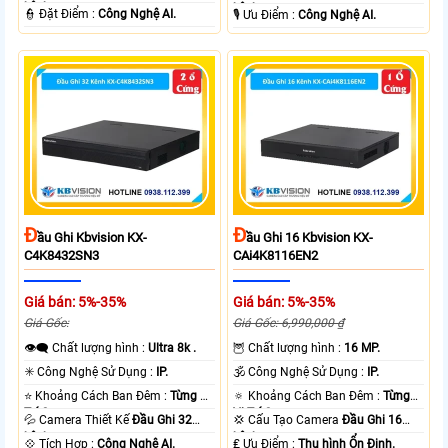
kênh.
kênh.
️👮 Đặt Điểm :
Công Nghệ AI.
️🎙 Ưu Điểm :
Công Nghệ AI.
Đ
Đ
Ầu Ghi Kbvision KX-
Ầu Ghi 16 Kbvision KX-
C4K8432SN3
CAi4K8116EN2
Giá bán: 5%-35%
Giá bán: 5%-35%
Giá Gốc:
Giá Gốc: 6,990,000 ₫
👁️‍🗨 Chất lượng hình :
Ultra 8k .
🦉 Chất lượng hình :
16 MP.
✳️ Công Nghệ Sử Dụng :
IP.
🕉️ Công Nghệ Sử Dụng :
IP.
⭐ Khoảng Cách Ban Đêm :
Từng Vị
🔅 Khoảng Cách Ban Đêm :
Từng
Trí Camera .
Vị Trí Camera .
💦 Camera Thiết Kế
Đầu Ghi 32
💢 Cấu Tạo Camera
Đầu Ghi 16
kênh.
kênh.
️💠 Tích Hợp :
Công Nghệ AI.
️₤ Ưu Điểm :
Thu hình Ổn Định.