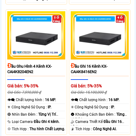
Đ
Đ
Ầu Ghu Hình 4 Kênh KX-
Ầu Ghi 16 Kênh KX-
CAi4K8204EN2
CAi4K8416EN2
Giá bán: 5%-35%
Giá bán: 5%-35%
Giá Gốc: 7,590,000 ₫
Giá Gốc: 15,100,000 ₫
👁️‍🗨 Chất lượng hình :
16 MP.
👁️‍🗨 Chất lượng hình :
16 MP.
⚜️ Công Nghệ Sử Dụng :
IP.
✳️ Công Nghệ Sử Dụng :
IP.
🔴 Nhìn Ban Đêm :
Từng Vị Trí
🌚 Khoảng Cách Ban Đêm :
Từng
Camera .
Vị Trí Camera .
🔩 Loại Camera
Đầu Ghi 4 kênh.
🤹 Camera Thiết Kế
Đầu Ghi 16
kênh.
️💠 Tích Hợp :
Thu hình Chất Lượng.
️📡 Tích Hợp :
Công Nghệ AI.