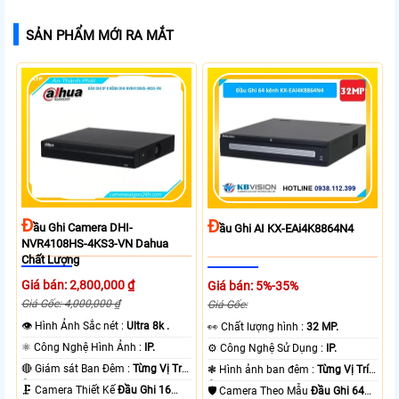
SẢN PHẨM MỚI RA MẮT
Đ
Đ
Ầu Ghi Camera DHI-
Ầu Ghi AI KX-EAi4K8864N4
NVR4108HS-4KS3-VN Dahua
Chất Lượng
Giá bán: 2,800,000 ₫
Giá bán: 5%-35%
Giá Gốc: 4,000,000 ₫
Giá Gốc:
👁 Hình Ảnh Sắc nét :
Ultra 8k .
️👀 Chất lượng hình :
32 MP.
⚛️ Công Nghệ Hình Ảnh :
IP.
⚙ Công Nghệ Sử Dụng :
IP.
🔴 Giám sát Ban Đêm :
Từng Vị Trí
❃ Hình ảnh ban đêm :
Từng Vị Trí
Camera .
Camera .
🗜️ Camera Thiết Kế
Đầu Ghi 16
🛡 Camera Theo Mẫu
Đầu Ghi 64