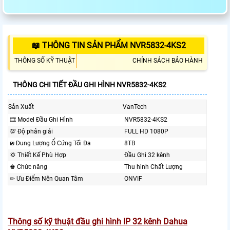
📖 THÔNG TIN SẢN PHẨM NVR5832-4KS2
THÔNG SỐ KỸ THUẬT
CHÍNH SÁCH BẢO HÀNH
THÔNG CHI TIẾT ĐẦU GHI HÌNH NVR5832-4KS2
Sản Xuất
VanTech
🎞 Model Đầu Ghi Hình
NVR5832-4KS2
💯 Độ phân giải
FULL HD 1080P
₪ Dung Lượng Ổ Cứng Tối Đa
8TB
💢 Thiết Kế Phù Hợp
Đầu Ghi 32 kênh
♚ Chức năng
Thu hình Chất Lượng
✏ Ưu Điểm Nên Quan Tâm
ONVIF
Thông số kỹ thuật đầu ghi hình IP 32 kênh Dahua