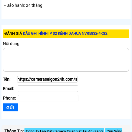
- Bảo hành: 24 tháng
ĐÁNH GIÁ
ĐẦU GHI HÌNH IP 32 KÊNH DAHUA NVR5832-4KS2
Nội dung:
Tên:
Email:
Phone:
Thông Tin:
Công Ty Lắp Đặt Camera Quan Sát Tại An Giang
Cứu Sống