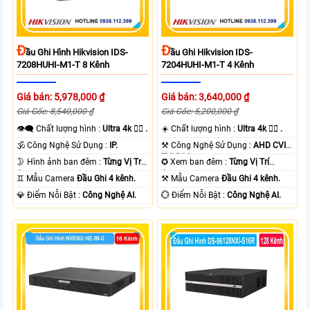
Đ
Đ
Ầu Ghi Hình Hikvision IDS-
Ầu Ghi Hikvision IDS-
7208HUHI-M1-T 8 Kênh
7204HUHI-M1-T 4 Kênh
Giá bán: 5,978,000 ₫
Giá bán: 3,640,000 ₫
Giá Gốc: 8,540,000 ₫
Giá Gốc: 5,200,000 ₫
👁️‍🗨 Chất lượng hình :
Ultra 4k 👍🏾 .
☀️ Chất lượng hình :
Ultra 4k 👍🏾 .
🕉️ Công Nghệ Sử Dụng :
IP.
⚒ Công Nghệ Sử Dụng :
AHD CVI
TVI BCS.
🌛 Hình ảnh ban đêm :
Từng Vị Trí
✪ Xem ban đêm :
Từng Vị Trí
Camera .
Camera .
♊ Mẫu Camera
Đầu Ghi 4 kênh.
⚒ Mẫu Camera
Đầu Ghi 4 kênh.
️💎 Điểm Nỗi Bật :
Công Nghệ AI.
️💮 Điểm Nỗi Bật :
Công Nghệ AI.