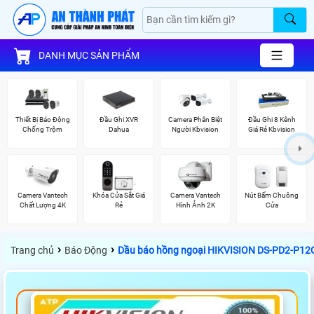
DANH MỤC SẢN PHẨM
Thiết Bị Báo Động
Đầu Ghi XVR
Camera Phân Biệt
Đầu Ghi 8 Kênh
Chống Trộm
Dahua
Người Kbvision
Giá Rẻ Kbvision
Camera Vantech
Khóa Cửa Sắt Giá
Camera Vantech
Nút Bấm Chuông
Chất Lượng 4K
Rẻ
Hình Ảnh 2K
Cửa
›
›
Trang chủ
Báo Động
Dầu báo hồng ngoại HIKVISION DS-PD2-P12