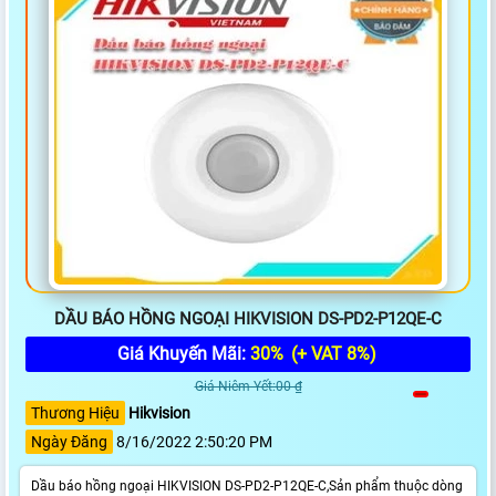
DẦU BÁO HỒNG NGOẠI HIKVISION DS-PD2-P12QE-C
Giá Khuyến Mãi:
30%
(+ VAT 8%)
Giá Niêm Yết:00 ₫
Thương Hiệu
Hikvision
Ngày Đăng
8/16/2022 2:50:20 PM
Dầu báo hồng ngoại HIKVISION DS-PD2-P12QE-C,Sản phẩm thuộc dòng