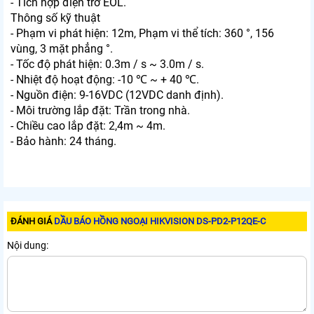
- Tích hợp điện trở EOL.
Thông số kỹ thuật
- Phạm vi phát hiện: 12m, Phạm vi thể tích: 360 °, 156
vùng, 3 mặt phẳng °.
- Tốc độ phát hiện: 0.3m / s ~ 3.0m / s.
- Nhiệt độ hoạt động: -10 ℃ ~ + 40 ℃.
- Nguồn điện: 9-16VDC (12VDC danh định).
- Môi trường lắp đặt: Trần trong nhà.
- Chiều cao lắp đặt: 2,4m ~ 4m.
- Bảo hành: 24 tháng.
ĐÁNH GIÁ
DẦU BÁO HỒNG NGOẠI HIKVISION DS-PD2-P12QE-C
Nội dung: