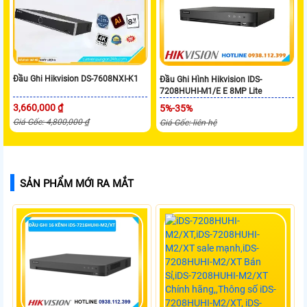
Đầu Ghi Hikvision DS-7608NXI-K1
Đầu Ghi Hình Hikvision IDS-
7208HUHI-M1/E E 8MP Lite
3,660,000 ₫
5%-35%
Giá Gốc: 4,800,000 ₫
Giá Gốc: liên hệ
SẢN PHẨM MỚI RA MẮT