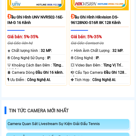
Đ
Đ
Ầu Ghi Hình UNV NVR502-16E-
Ầu Ghi Hình Hikvision DS-
IM-G 16 Kênh
96128NXI-S16R 8K 128 Kênh
Giá bán: 5%-35%
Giá bán: 5%-35%
Giá Gốc: liên hệ
Giá Gốc: Contact Us
☀️ Chất lượng hình :
32 MP.
️⚡ Hình Ành Chất Lượng :
32 MP.
®️ Công Nghệ Sử Dụng :
IP.
®️ Công Nghệ :
IP.
💡 Khoảng Cách Ban Đêm :
Từng
💥 Video Ban Đêm :
Từng Vị Trí
Vị Trí Camera .
Camera .
🐜 Camera Dòng
Đầu Ghi 16 kênh.
🎼️ Cấu Tạo Camera
Đầu Ghi 128
kênh.
️🎙 Ưu Điểm :
Công Nghệ AI.
️✤ Tích Hợp :
Công Nghệ AI.
TIN TỨC CAMERA MỚI NHẤT
Camera Quan Sát Livestream Sự Kiện Giải Đấu Tennis