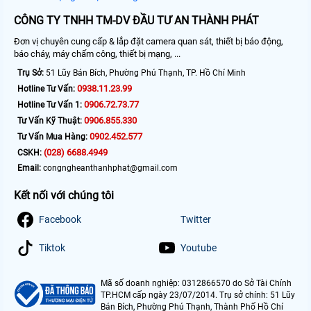
CÔNG TY TNHH TM-DV ĐẦU TƯ AN THÀNH PHÁT
Đơn vị chuyên cung cấp & lắp đặt camera quan sát, thiết bị báo động,
báo cháy, máy chấm công, thiết bị mạng, ...
Trụ Sở:
51 Lũy Bán Bích, Phường Phú Thạnh, TP. Hồ Chí Minh
0938.11.23.99
Hotline Tư Vấn:
0906.72.73.77
Hotline Tư Vấn 1:
0906.855.330
Tư Vấn Kỹ Thuật:
0902.452.577
Tư Vấn Mua Hàng:
(028) 6688.4949
CSKH:
Email:
congngheanthanhphat@gmail.com
Kết nối với chúng tôi
Facebook
Twitter
Tiktok
Youtube
Mã số doanh nghiệp: 0312866570 do Sở Tài Chính
TP.HCM cấp ngày 23/07/2014. Trụ sở chính: 51 Lũy
Bán Bích, Phường Phú Thạnh, Thành Phố Hồ Chí