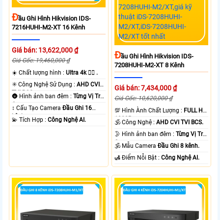
Đ
Ầu Ghi Hình Hikvision IDS-
7216HUHI-M2-XT 16 Kênh
Giá bán: 13,622,000 ₫
Đ
Ầu Ghi Hình Hikvision IDS-
Giá Gốc: 19,460,000 ₫
7208HUHI-M2-XT 8 Kênh
☀️ Chất lượng hình :
Ultra 4k 👍🏾 .
✳️ Công Nghệ Sử Dụng :
AHD CVI
Giá bán: 7,434,000 ₫
TVI BCS.
🌚 Hình ảnh ban đêm :
Từng Vị Trí
Giá Gốc: 10,620,000 ₫
Camera .
↕️ Cấu Tạo Camera
Đầu Ghi 16
💯 Hình Ành Chất Lượng :
FULL HD
kênh.
1080P .
️💫 Tích Hợp :
Công Nghệ AI.
🕉️ Công Nghệ :
AHD CVI TVI BCS.
🌛 Hình ảnh ban đêm :
Từng Vị Trí
Camera .
🕉️ Mẫu Camera
Đầu Ghi 8 kênh.
️🛃 Điểm Nỗi Bật :
Công Nghệ AI.