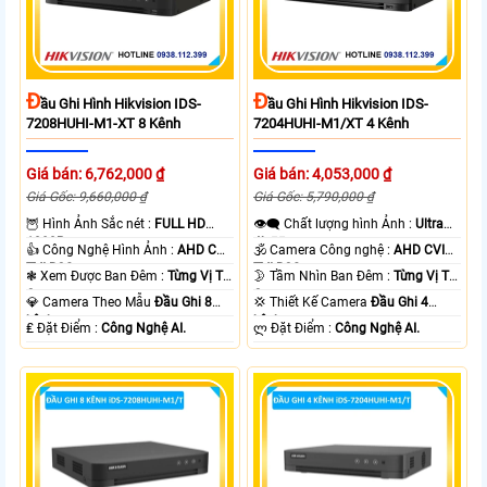
Đ
Đ
Ầu Ghi Hình Hikvision IDS-
Ầu Ghi Hình Hikvision IDS-
7208HUHI-M1-XT 8 Kênh
7204HUHI-M1/XT 4 Kênh
Giá bán: 6,762,000 ₫
Giá bán: 4,053,000 ₫
Giá Gốc: 9,660,000 ₫
Giá Gốc: 5,790,000 ₫
🦉 Hình Ảnh Sắc nét :
FULL HD
👁️‍🗨 Chất lượng hình Ảnh :
Ultra
1080P .
4k 👍🏾 .
👍 Công Nghệ Hình Ảnh :
AHD CVI
🕉️ Camera Công nghệ :
AHD CVI
TVI BCS.
TVI BCS.
❃ Xem Được Ban Đêm :
Từng Vị Trí
🌛 Tầm Nhìn Ban Đêm :
Từng Vị Trí
Camera .
Camera .
💎 Camera Theo Mẫu
Đầu Ghi 8
💢 Thiết Kế Camera
Đầu Ghi 4
kênh.
kênh.
️₤ Đặt Điểm :
Công Nghệ AI.
️ლ Đặt Điểm :
Công Nghệ AI.