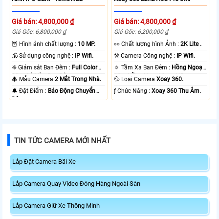
Giá bán: 4,800,000 ₫
Giá bán: 4,800,000 ₫
Giá Gốc: 6,800,000 ₫
Giá Gốc: 6,200,000 ₫
🦉 Hình ảnh chất lượng :
10 MP.
️👀 Chất lượng hình Ảnh :
2K Lite .
🕉️ Sử dụng công nghệ :
IP Wifi.
⚒ Camera Công nghệ :
IP Wifi.
❈ Giám sát Ban Đêm :
Full Color
🔅 Tầm Xa Ban Đêm :
Hồng Ngoại
20m Có Màu Ban Ðêm.
10m Hồng Ngoại Smart IR.
🐜 Mẫu Camera
2 Mắt Trong Nhà.
💦 Loại Camera
Xoay 360.
️🔔 Đặt Điểm :
Báo Động Chuyển
️ƒ Chức Năng :
Xoay 360 Thu Âm.
Động.
TIN TỨC CAMERA MỚI NHẤT
Lắp Đặt Camera Bãi Xe
Lắp Camera Quay Video Đóng Hàng Ngoài Sàn
Lắp Camera Giữ Xe Thông Minh