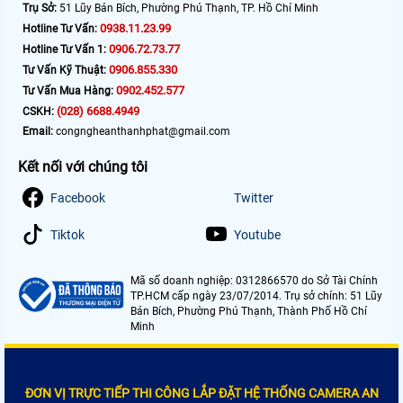
Trụ Sở:
51 Lũy Bán Bích, Phường Phú Thạnh, TP. Hồ Chí Minh
0938.11.23.99
Hotline Tư Vấn:
0906.72.73.77
Hotline Tư Vấn 1:
0906.855.330
Tư Vấn Kỹ Thuật:
0902.452.577
Tư Vấn Mua Hàng:
(028) 6688.4949
CSKH:
Email:
congngheanthanhphat@gmail.com
Kết nối với chúng tôi
Facebook
Twitter
Tiktok
Youtube
Mã số doanh nghiệp: 0312866570 do Sở Tài Chính
TP.HCM cấp ngày 23/07/2014. Trụ sở chính: 51 Lũy
Bán Bích, Phường Phú Thạnh, Thành Phố Hồ Chí
Minh
ĐƠN VỊ TRỰC TIẾP THI CÔNG LẮP ĐẶT HỆ THỐNG CAMERA AN