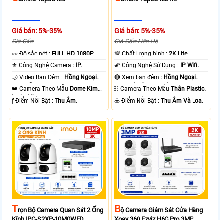
Giá bán: 5%-35%
Giá bán: 5%-35%
Giá Gốc:
Giá Gốc: Liên Hệ
️👀 Độ sắc nét :
FULL HD 1080P .
💯 Chất lượng hình :
2K Lite .
⚜️ Công Nghệ Camera :
IP.
🌠 Công Nghệ Sử Dụng :
IP Wifi.
🌙 Video Ban Đêm :
Hồng Ngoại
🔴 Xem ban đêm :
Hồng Ngoại
10m Hồng Ngoại SMD.
15m Có Màu Ban Ðêm.
👑 Camera Theo Mẫu
Dome Kim
⛓ Camera Theo Mẫu
Thân Plastic.
loại + Nhựa.
️ƒ Điểm Nỗi Bật :
Thu Âm.
️☣️ Điểm Nỗi Bật :
Thu Âm Và Loa.
T
B
Rọn Bộ Camera Quan Sát 2 Ống
Ộ Camera Giám Sát Cửa Hàng
Kính IPC-S2XP-10M0WED
Xoay 360 Ezviz H6C Pro 3MP