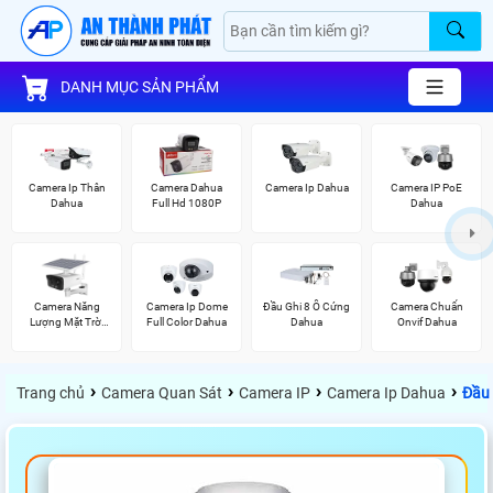
DANH MỤC SẢN PHẨM
Camera Ip Thân
Camera Dahua
Camera Ip Dahua
Camera IP PoE
Dahua
Full Hd 1080P
Dahua
Camera Năng
Camera Ip Dome
Đầu Ghi 8 Ổ Cứng
Camera Chuẩn
Lượng Mặt Trời
Full Color Dahua
Dahua
Onvif Dahua
Dahua
›
›
›
›
Trang chủ
Camera Quan Sát
Camera IP
Camera Ip Dahua
Đầu