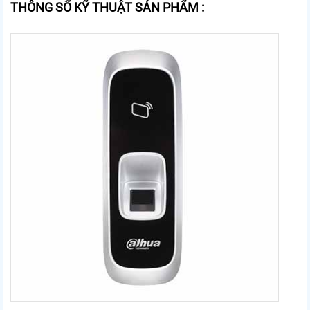
THÔNG SỐ KỸ THUẬT SẢN PHẨM :