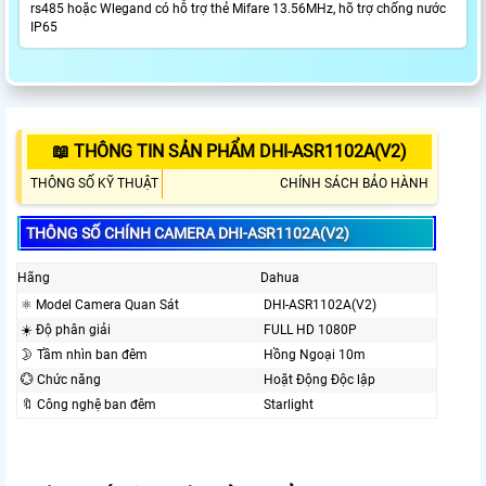
rs485 hoặc Wlegand có hỗ trợ thẻ Mifare 13.56MHz, hõ trợ chống nước
IP65
📖 THÔNG TIN SẢN PHẨM DHI-ASR1102A(V2)
THÔNG SỐ KỸ THUẬT
CHÍNH SÁCH BẢO HÀNH
THÔNG SỐ CHÍNH CAMERA DHI-ASR1102A(V2)
Hãng
Dahua
⚛️ Model Camera Quan Sát
DHI-ASR1102A(V2)
☀️ Độ phân giải
FULL HD 1080P
🌛 Tầm nhìn ban đêm
Hồng Ngoại 10m
💮 Chức năng
Hoặt Động Độc lập
🔖 Công nghệ ban đêm
Starlight