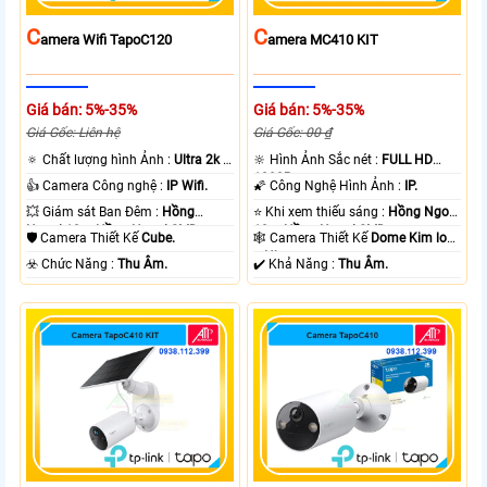
C
C
Amera Wifi TapoC120
Amera MC410 KIT
Giá bán: 5%-35%
Giá bán: 5%-35%
Giá Gốc: Liên hệ
Giá Gốc: 00 ₫
🔅 Chất lượng hình Ảnh :
Ultra 2k +
🔆 Hình Ảnh Sắc nét :
FULL HD
.
1080P .
👍 Camera Công nghệ :
IP Wifi.
🌠 Công Nghệ Hình Ảnh :
IP.
💥 Giám sát Ban Đêm :
Hồng
⭐ Khi xem thiếu sáng :
Hồng Ngoại
Ngoại 10m Hồng Ngoại SMD.
10m Hồng Ngoại SMD.
🛡 Camera Thiết Kế
Cube.
🕸️ Camera Thiết Kế
Dome Kim loại
+ Nhựa.
️☣️ Chức Năng :
Thu Âm.
️✔️ Khả Năng :
Thu Âm.