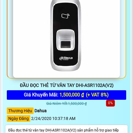
ĐẦU ĐỌC THẺ TỪ VÂN TAY DHI-ASR1102A(V2)
Giá Khuyến Mãi:
1,500,000 ₫
(+ VAT 8%)
0%
Giá Niêm Yết:1,500,000 ₫
Thương Hiệu
Dahua
Ngày Đăng
2/24/2020 10:37:18 AM
Đầu đọc thẻ từ vân tay DHI-ASR1102A(V2) sản phẩm hỗ trợ giao tiếp