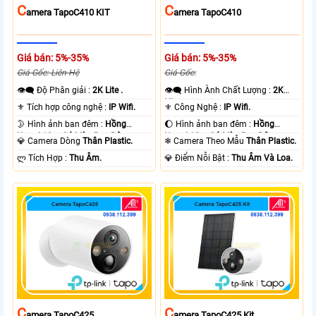
C
C
Amera TapoC410 KIT
Amera TapoC410
Giá bán: 5%-35%
Giá bán: 5%-35%
Giá Gốc: Liên Hệ
Giá Gốc:
👁️‍🗨 Độ Phân giải :
2K Lite .
👁️‍🗨 Hình Ành Chất Lượng :
2K
Lite .
⚜️ Tích hợp công nghệ :
IP Wifi.
⚜️ Công Nghệ :
IP Wifi.
🌛 Hình ảnh ban đêm :
Hồng
🌔 Hình ảnh ban đêm :
Hồng
Ngoại 10m Có Màu Ban Ðêm.
Ngoại 10m Có Màu Ban Ðêm.
💎 Camera Dòng
Thân Plastic.
❄ Camera Theo Mẫu
Thân Plastic.
️ლ Tích Hợp :
Thu Âm.
️💎 Điểm Nỗi Bật :
Thu Âm Và Loa.
C
C
Amera TapoC425
Amera TapoC425 Kit