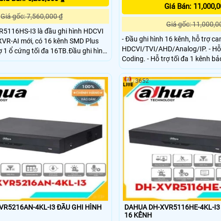
Giá Bán: 11,000,0
Giá gốc: 7,560,000 ₫
Giá gốc: 11,000,0
116HS-I3 là đầu ghi hình HDCVI
- Đầu ghi hình 16 kênh, hỗ trợ c
XVR-AI mới, có 16 kênh SMD Plus
HDCVI/TVI/AHD/Analog/IP. - Hỗ trợ chuẩn nén AI-
ợ 1 ổ cứng tối đa 16TB.Đầu ghi hình
Coding. - Hỗ trợ tối đa 1 kênh bảo vệ vành đai
 kế vỏ kim loại, có khe tản nhiệt tốt,
(analog) hoặc 1 kênh nhận diện
oạt động ổn định, lâu dài, cho chất
(analog) hoặc 4 kênh SMD Plus 
, phù hợp với các dự án vừa và nhỏ
3652
VR5216AN-4KL-I3 ĐẦU GHI HÌNH
DAHUA DH-XVR5116HE-4KL-I3
16 KÊNH