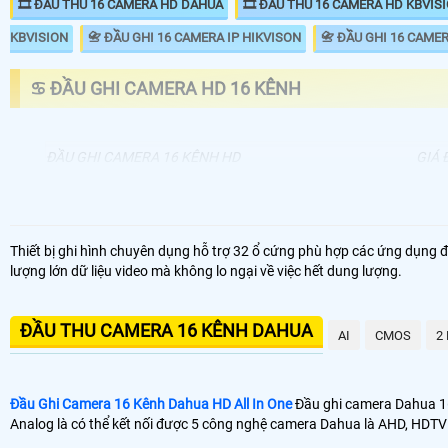
🎞 ĐẦU THU 16 CAMERA HD DAHUA
🎞 ĐẦU THU 16 CAMERA HD KBVIS
KBVISION
📇 ĐẦU GHI 16 CAMERA IP HIKVISON
📇 ĐẦU GHI 16 CAME
♋ ĐẦU GHI CAMERA HD 16 KÊNH
ĐẦU GHI CAMERA 16 KÊNH HD
GIÁ 
📦 Đầu Ghi Camera HD 16 Kênh
4.6
📼 Đầu Ghi 16 Kênh Dahua Hikvision Giá Rẻ
2.8
Thiết bị ghi hình chuyên dụng hỗ trợ 32 ổ cứng phù hợp các ứng dụng đò
lượng lớn dữ liệu video mà không lo ngại về việc hết dung lượng.
🗄 Đầu Thu Camera 16 Kênh Dahua Kbvision
3.5
📬 Đầu Ghi 16 Kênh Dahua 4k Dahua
10
ĐẦU THU CAMERA 16 KÊNH DAHUA
AI
CMOS
2
Đầu Ghi Camera 16 Kênh Dahua HD All In One
Đầu ghi camera Dahua 16 
Analog là có thể kết nối được 5 công nghệ camera Dahua là AHD, HD