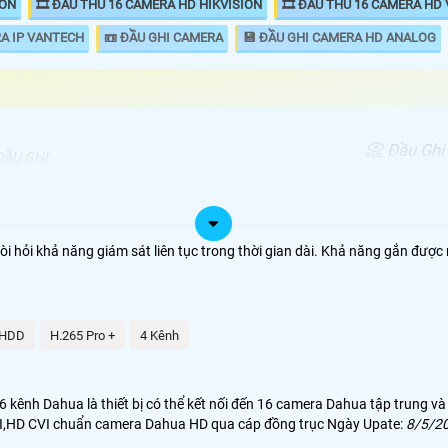
ION
🎞 ĐẦU THU 16 CAMERA HD HIKVISION
🎞 ĐẦU THU 16 CAMERA HD
RA IP VANTECH
📼 ĐẦU GHI CAMERA
💾 ĐẦU GHI CAMERA HD ANALOG
📀 Đầu Ghi
ĐẦU GHI
công nghê 
00.000 VNĐ
iDS-7216HQHI-M1/S
đến chất lư
h265 và h2
00.000 VNĐ
DS-7216HGHI-K1
Dahua hd 1
i hỏi khả năng giám sát liên tục trong thời gian dài. Khả năng gắn được 
định với c
00,000 VNĐ
KX-CAi7116H1
.500.000 VNĐ
DH-XVR5116H-4KL-I3
 HDD
H.265 Pro +
4 Kênh
kênh Dahua là thiết bị có thể kết nối đến 16 camera Dahua tập trung và
TVI,HD CVI chuẩn camera Dahua HD qua cáp đồng trục Ngày Upate:
8/5/2