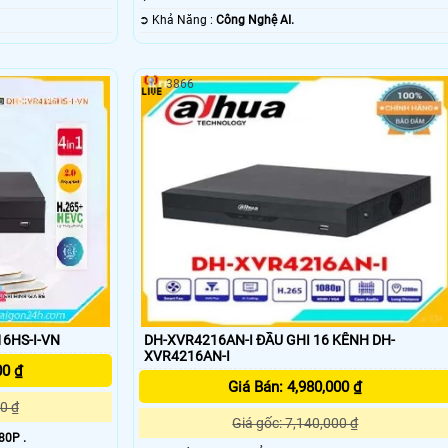
️➲ Khả Năng :
Công Nghệ AI.
3866
6HS-I-VN
DH-XVR4216AN-I ĐẦU GHI 16 KÊNH DH-
XVR4216AN-I
00 ₫
Giá Bán: 4,980,000 ₫
0 ₫
Giá gốc: 7,140,000 ₫
80P .