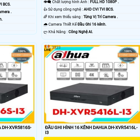
👁️‍🗨 Chất lượng hình Ảnh :
FULL HD 1080P .
I BCS.
👍 Sử dụng công nghệ :
AHD CVI TVI BCS.
amera .
🌈 Khi xem thiếu sáng :
Từng Vị Trí Camera .
h.
🌧️ Camera Thiết Kế
Đầu Ghi 16 kênh.
️ლ Khả Năng :
Công Nghệ AI.
3323
A DH-XVR5816S-
ĐẦU GHI HÌNH 16 KÊNH DAHUA DH-XVR5416L-
I3