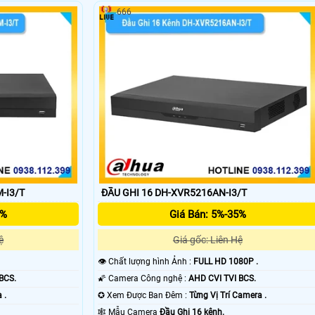
666
'
-I3/T
ĐẦU GHI 16 DH-XVR5216AN-I3/T
5%
Giá Bán: 5%-35%
ệ
Giá gốc: Liên Hệ
👁 Chất lượng hình Ảnh :
FULL HD 1080P .
BCS.
🌠 Camera Công nghệ :
AHD CVI TVI BCS.
 .
✪ Xem Được Ban Đêm :
Từng Vị Trí Camera .
🕸️ Mẫu Camera
Đầu Ghi 16 kênh.