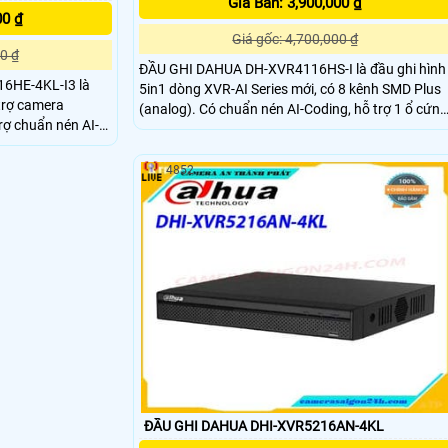
Giá Bán: 3,900,000 ₫
00 ₫
Giá gốc: 4,700,000 ₫
0 ₫
ĐẦU GHI DAHUA DH-XVR4116HS-I là đầu ghi hình
16HE-4KL-I3 là
5in1 dòng XVR-AI Series mới, có 8 kênh SMD Plus
trợ camera
(analog). Có chuẩn nén AI-Coding, hỗ trợ 1 ổ cứng
ợ chuẩn nén AI-
tối đa 10TB. ĐẦU GHI DAHUA DH-XVR4116HS-I
hiết kế vỏ kim
bao gồm 16 kênh hỗ trợ chuẩn nén H265+ tiết
hệ thống hoạt động
kiệm băng thông và lưu trữ hình ảnh giám sát
4852
 hình ảnh, phù hợp
ĐẦU GHI DAHUA DHI-XVR5216AN-4KL