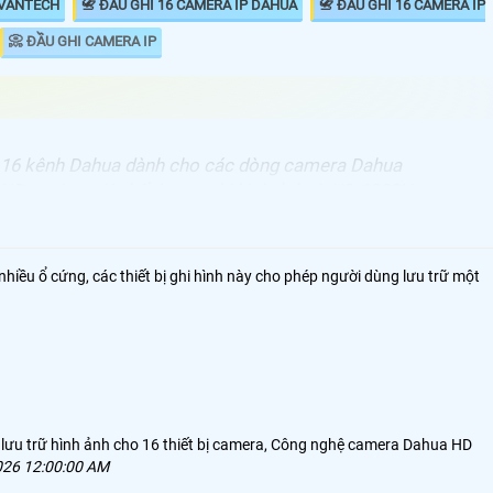
 VANTECH
📇 ĐẦU GHI 16 CAMERA IP DAHUA
📇 ĐẦU GHI 16 CAMERA IP
📀 ĐẦU GHI CAMERA IP
 16 kênh Dahua dành cho các dòng camera Dahua
HD analog với chất lượng ghi hình ảnh từ HD 1080N
ợng ghi hình ultr 4k. Đầu ghi sử dụng công nghệ lưu trữ
65+ tiết kiệm dung lượng lưu trữ , Đầu ghi camera
6 kênh Dahua giá rẻ giám sát qua mạng điện thoại ổn
nhiều ổ cứng, các thiết bị ghi hình này cho phép người dùng lưu trữ một
ông nghệ cloud và tên miền theo chính hãng.
 lưu trữ hình ảnh cho 16 thiết bị camera, Công nghệ camera Dahua HD
026 12:00:00 AM