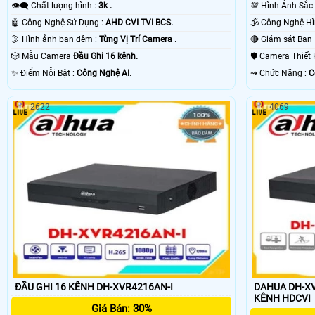
👁️‍🗨 Chất lượng hình :
3k .
💯 Hình Ảnh Sắc
🤖️ Công Nghệ Sử Dụng :
AHD CVI TVI BCS.
🌛 Hình ảnh ban đêm :
Từng Vị Trí Camera .
🎲 Mẫu Camera
Đầu Ghi 16 kênh.
🛡 Camera Thiết
️✨ Điểm Nỗi Bật :
Công Nghệ AI.
️⇝ Chức Năng :
C
2622
4069
ĐẦU GHI 16 KÊNH DH-XVR4216AN-I
DAHUA DH-XV
KÊNH HDCVI
Giá Bán: 30%