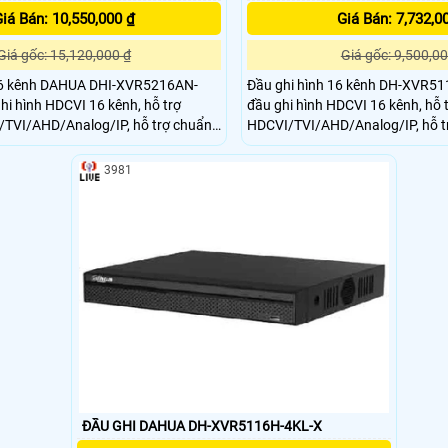
iá Bán: 10,550,000 ₫
Giá Bán: 7,732,0
Giá gốc: 15,120,000 ₫
Giá gốc: 9,500,00
16 kênh DAHUA DHI-XVR5216AN-
Đầu ghi hình 16 kênh DH-XVR51
ghi hình HDCVI 16 kênh, hỗ trợ
đầu ghi hình HDCVI 16 kênh, hỗ 
TVI/AHD/Analog/IP, hỗ trợ chuẩn
HDCVI/TVI/AHD/Analog/IP, hỗ tr
Đầu ghi hình Dahua này thiết kế vỏ
Coding.Đầu ghi hình Dahua này t
e tản nhiệt tốt, giúp hệ thống hoạt
loại, có khe tản nhiệt tốt, giúp 
3981
âu dài, cho chất lượng hình ảnh,
ổn định, lâu dài, cho chất lượng
c dự án vừa và nhỏ
với các dự án vừa và nhỏ
ĐẦU GHI DAHUA DH-XVR5116H-4KL-X