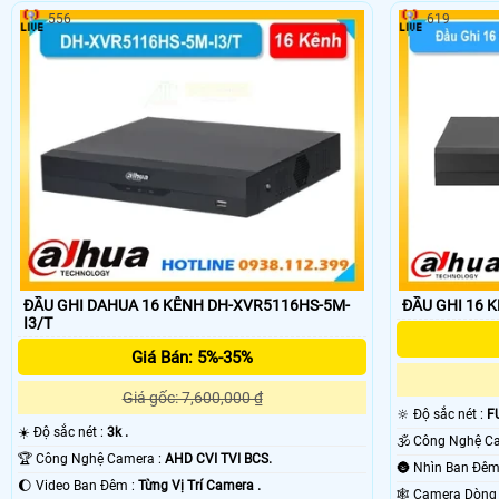
556
619
ĐẦU GHI DAHUA 16 KÊNH DH-XVR5116HS-5M-
ĐẦU GHI 16 
I3/T
Giá Bán: 5%-35%
Giá gốc: 7,600,000 ₫
🔆 Độ sắc nét :
F
☀️ Độ sắc nét :
3k .
🏆 Công Nghệ Camera :
AHD CVI TVI BCS.
🌔 Video Ban Đêm :
Từng Vị Trí Camera .
🕸️ Camera Dòn