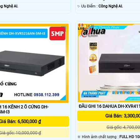
g Nghệ AI.
️✨ Ưu Điểm :
Công Nghệ AI.
1876
ĐẦU GHI 16 DAHUA DH-XVR411
H 16 KÊNH 2 Ổ CỨNG DH-
M-I3
Giá Bán: 3,300,0
Giá Bán: 6,500,000 ₫
Giá gốc: 4,700,00
Giá gốc: 10,000,000 ₫
🔆 Hình ảnh chất lượng :
FULL HD 10