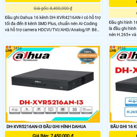
Giá gốc: 8,400,000 ₫
Đầu ghi Dahua 16 kênh DH-XVR4216AN-I có hỗ trợ
Đầu ghi hình 
tối đa đến 8 kênh SMD Plus, chuẩn nén AI-Coding
là đầu ghi hìn
và hỗ trợ camera HDCVI/TVI/AHD/Analog/IP. Bên
nén H.265+ và
cạnh đó, còn hỗ trợ ghi hình camera có độ phân
TVI/ AHD, IP & A
giải kênh đầu tiên đến 1080N/720P chuẩn nén
giúp hệ thống h
hình ảnh H.265+ cho hình ảnh sắc nét và chất
3454
4558
lượng cao
DH-XVR5216AN-I3 ĐẦU GHI HÌNH DAHUA
ĐẦU GHI 16 
Giá Bán: 7,450,000 ₫