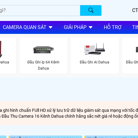
CT
CAMERA QUAN SÁT
GIẢI PHÁP
HỖ TRỢ
TI
Dahua
Đầu Ghi Ip 64 Kênh
Đầu Ghi AI Dahua
Đầu Gh
Dahua
ghi hình chuẩn FUll HD xử lý lưu trữ dữ liệu giám sát qua mạng với tốc 
n Đầu Thu Camera 16 Kênh Dahua chính hãng sắc nét giá rẻ hoặc động 