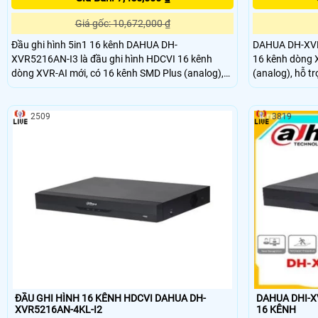
Giá gốc: 10,672,000 ₫
Đầu ghi hình 5in1 16 kênh DAHUA DH-
DAHUA DH-XVR5
XVR5216AN-I3 là đầu ghi hình HDCVI 16 kênh
16 kênh dòng 
dòng XVR-AI mới, có 16 kênh SMD Plus (analog),
(analog), hỗ tr
hỗ trợ 1 ổ cứng tối đa 16TB.Đầu ghi hình Dahua
Dahua này thiết
này thiết kế vỏ kim loại, có khe tản nhiệt tốt, giúp
giúp hệ thống h
hệ thống hoạt động ổn định, lâu dài, cho chất
lượng hình ảnh
2509
3819
lượng hình ảnh, phù hợp với các dự án vừa và nhỏ
ĐẦU GHI HÌNH 16 KÊNH HDCVI DAHUA DH-
DAHUA DHI-X
XVR5216AN-4KL-I2
16 KÊNH