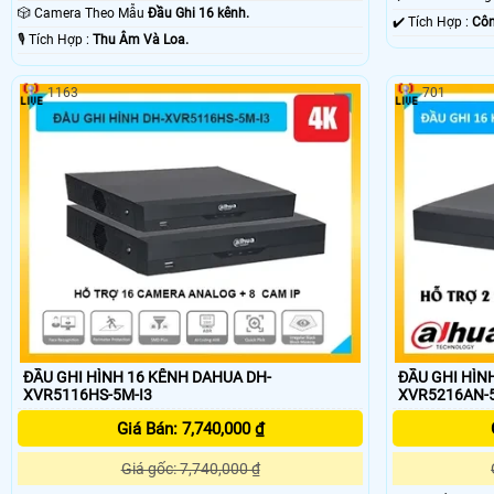
🎲 Camera Theo Mẫu
Đầu Ghi 16 kênh.
️✔️ Tích Hợp :
Côn
️🎙 Tích Hợp :
Thu Âm Và Loa.
1163
701
ĐẦU GHI HÌNH 16 KÊNH DAHUA DH-
ĐẦU GHI HÌN
XVR5116HS-5M-I3
XVR5216AN-5
Giá Bán: 7,740,000 ₫
Giá gốc: 7,740,000 ₫