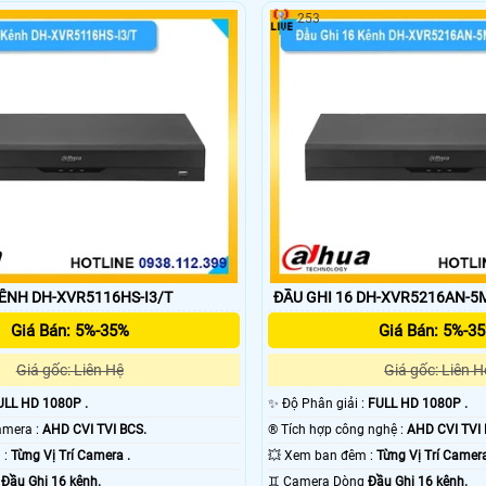
253
KÊNH DH-XVR5116HS-I3/T
ĐẦU GHI 16 DH-XVR5216AN-5M
Giá Bán: 5%-35%
Giá Bán: 5%-3
Giá gốc: Liên Hệ
Giá gốc: Liên H
ULL HD 1080P .
✨ Độ Phân giải :
FULL HD 1080P .
🕉️ Công Nghệ Camera :
AHD CVI TVI BCS.
®️ Tích hợp công nghệ :
AHD CVI TVI 
🌚 Nhìn Ban Đêm :
Từng Vị Trí Camera .
💥 Xem ban đêm :
Từng Vị Trí Camera
g
Đầu Ghi 16 kênh.
♊ Camera Dòng
Đầu Ghi 16 kênh.