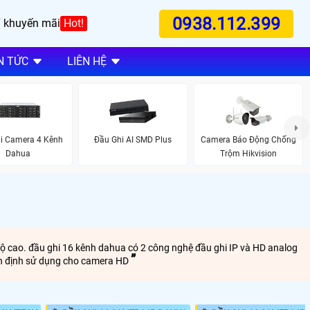
0938.112.399
 khuyến mãi
Hot!
N TỨC
LIÊN HỆ
i Camera 4 Kênh
Đầu Ghi AI SMD Plus
Camera Báo Động Chống
Dahua
Trộm Hikvision
độ cao. đầu ghi 16 kênh dahua có 2 công nghệ đầu ghi IP và HD analog
ổn định sử dụng cho camera HD