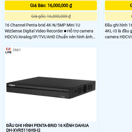
Giá Bán: 16,000,000 ₫
G
Giá gốc: 16,000,000 ₫
16 Channel Penta-brid 4K-N/5MP Mini 1U
Đầu ghi hình 
WizSense Digital Video Recorder ■ Hỗ trợ camera
4KL-I3 là đầu 
HDCVI/Analog/IP/TVI/AHD Chuẩn nén hình ảnh
camera HDCVI/
H.265+/H.265 ■ Chuẩn nén hình ảnh H.265+/H
nén AI-Coding.
kim loại, có kh
3961
động ổn định, l
phù hợp với cá
ĐẦU GHI HÌNH PENTA-BRID 16 KÊNH DAHUA
DH-XVR5116HS-I2