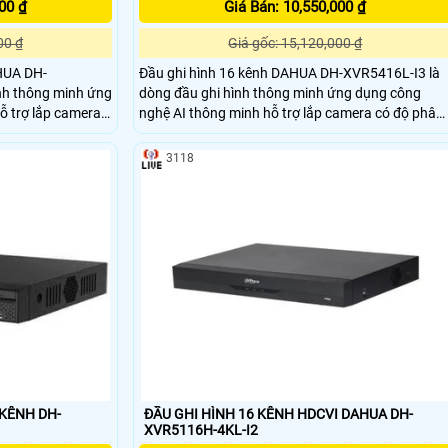
00 ₫
Giá Bán: 10,550,000 ₫
00 ₫
Giá gốc: 15,120,000 ₫
HUA DH-
Đầu ghi hình 16 kênh DAHUA DH-XVR5416L-I3 là
nh thông minh ứng
dòng đầu ghi hình thông minh ứng dụng công
ỗ trợ lắp camera
nghệ AI thông minh hỗ trợ lắp camera có độ phân
ới chuẩn nén hình
giải lên đến 6.0mp với chuẩn nén hình ảnh H265+
nh sắc nét và tiết
cho chất lượng hình ảnh sắc nét và tiết kiệm băng
3118
 kiệm chi phí đầu
thông lưu trữ giúp tiết kiệm chi phí đầu tư bộ lưu
trữ
 KÊNH DH-
ĐẦU GHI HÌNH 16 KÊNH HDCVI DAHUA DH-
XVR5116H-4KL-I2