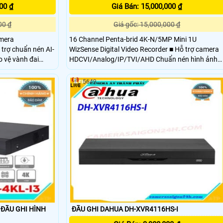
00 ₫
Giá Bán: 15,000,000 ₫
00 ₫
Giá gốc: 15,000,000 ₫
amera
16 Channel Penta-brid 4K-N/5MP Mini 1U
WizSense Digital Video Recorder ■ Hỗ trợ camera
HDCVI/Analog/IP/TVI/AHD Chuẩn nén hình ảnh
 khuôn mặt
H.265+/H.265 ■ Chuẩn nén hình ảnh H.265+/H
(analog)
5649
 ĐẦU GHI HÌNH
ĐẦU GHI DAHUA DH-XVR4116HS-I