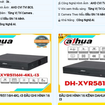
 nét :
3k .
🕉️ Công Nghệ Hình Ảnh :
AHD CVI TV
🕉️ Công Nghệ Hình Ảnh :
AHD CVI TVI BCS.
💡 Khi xem thiếu sáng :
Từng Vị Trí C
🔴 Giám sát Ban Đêm :
Từng Vị Trí Camera .
♊ Camera Theo Mẫu
Đầu Ghi 16 kên
 Kế
Đầu Ghi 16 kênh.
️🔮 Khả Năng :
Công Nghệ AI.
ông Nghệ AI.
2802
R5116H-4KL-I3 ĐẦU GHI HÌNH 16
ĐẦU GHI HÌNH 16 KÊNH DAHU
I3