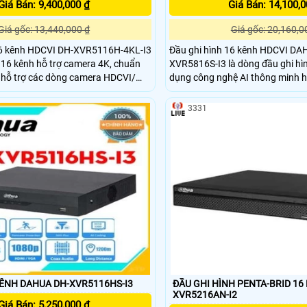
Giá Bán: 9,400,000 ₫
Giá Bán: 14,100,0
Giá gốc: 13,440,000 ₫
Giá gốc: 20,160,0
16 kênh HDCVI DH-XVR5116H-4KL-I3
Đầu ghi hình 16 kênh HDCVI DA
h 16 kênh hỗ trợ camera 4K, chuẩn
XVR5816S-I3 là dòng đầu ghi hì
 hỗ trợ các dòng camera HDCVI/
dụng công nghệ AI thông minh h
nalog, thiết kế vỏ chất liệu kim liệu,
có độ phân giải lên đến 6.0mp v
oạt động ổn định, lâu dài.
ảnh H265+ cho chất lượng hình ả
3331
kiệm băng thông lưu trữ giúp tiết
tư bộ lưu trữ
KÊNH DAHUA DH-XVR5116HS-I3
ĐẦU GHI HÌNH PENTA-BRID 16
XVR5216AN-I2
Giá Bán: 5,250,000 ₫