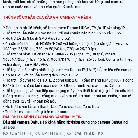
kênh, mỗi loại sẽ có những tính năng riêng phù hợp với từng loại camera
Dahua khác nhau và nhu cầu quản lý khác nhau.
THÔNG SỐ CƠ BẢN CỦA ĐẦU GHI CAMERA 16 KÊNH
'• Đầu ghi hình 16 kênh, hỗ trợ camera Dahua HDCVI/TVI/AHD/Analog/IP
• Hỗ trợ chuẩn nén AI-Coding lưu trữ với chuẩn nén hình H265 và H265+
• Hỗ trợ tối đa 8 kênh SMD Plus (analog).
• Chuẩn nén hình ảnh H265+/H265 với luồng dữ liệu độ phân giải Live view
1080p@ 25/30 fps, 720p@ 50/60 fps, 720p@ 25/30 fps.
• Hỗ trợ hhi hình 1st channel 1080N/720p (1 fps–25/30 fps), others
1080N/720p (1 fps–15 fps); 960H/D1/CIF (1 fps–25/30 fps). Cổng ra tín hiệu
video đồng thời HDMI/VGA
• Hỗ trợ kết nối nhiều nhãn hiệu camera Dahua IP(16+2) hỗ trợ lên đến camera
Dahua 6MP với chuẩn tương tích Onvif 16.12
• Hỗ trợ 1 ổ cứng tối đa 10TB, 2 cổng usb 2.0, 1 cổng mạng RJ45((100), 1 cổng
RS485, hỗ trợ điều kiển quay quét 3D thông minh với giao thức Dahua
• Hỗ trợ xem lại và trực tiếp qua mạng máy tính thiết bị di động, hỗ trợ cấu hình
thông minh qua P2P, 1 cổng audio vào ra hỗ trợ đàm thoại hai chiều, quản lý
đồng thời 128 tài khoản kết nối.
• Hỗ trợ truyền tải âm thanh, báo động qua cáp đồng trục
• Thiết kế nút reset cứng trên mainboard
ĐẦU GHI 16 KÊNH CÁC HÃNG CAMERA UY TÍN
Đầu ghi camera Dahua 16 kênh hãng kbvision dùng cho camera Dahua hd
analog
KX-CAi7116H1
,
KX-DAi8416H3
,
KX-DAi8816H3
,
KX-