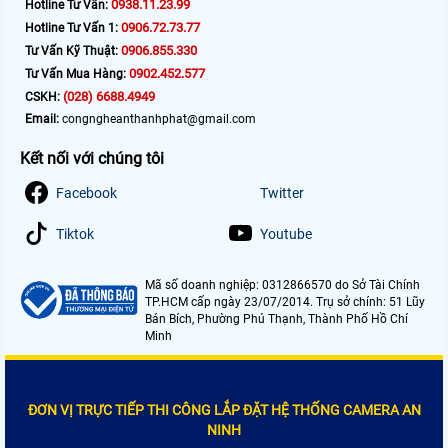
0938.11.23.99
Hotline Tư Vấn:
0906.72.73.77
Hotline Tư Vấn 1:
0906.855.330
Tư Vấn Kỹ Thuật:
0902.452.577
Tư Vấn Mua Hàng:
(028) 6688.4949
CSKH:
Email:
congngheanthanhphat@gmail.com
Kết nối với chúng tôi
Facebook
Twitter
Tiktok
Youtube
Mã số doanh nghiệp: 0312866570 do Sở Tài Chính
TP.HCM cấp ngày 23/07/2014. Trụ sở chính: 51 Lũy
Bán Bích, Phường Phú Thạnh, Thành Phố Hồ Chí
Minh
ĐƠN VỊ TRỰC TIẾP THI CÔNG LẮP ĐẶT HỆ THỐNG CAMERA AN
NINH