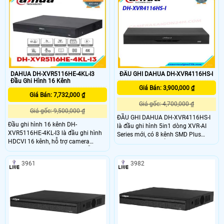
khe tản nhiệt tốt, giúp hệ thống hoạt
động ổn định, lâu dài, cho chất
lượng hình ảnh, phù hợp với các dự
án vừa và nhỏ
DAHUA DH-XVR5116HE-4KL-I3
ĐẦU GHI DAHUA DH-XVR4116HS-I
Đầu Ghi Hình 16 Kênh
Giá Bán: 3,900,000 ₫
Giá Bán: 7,732,000 ₫
Giá gốc: 4,700,000 ₫
Giá gốc: 9,500,000 ₫
ĐẦU GHI DAHUA DH-XVR4116HS-I
Đầu ghi hình 16 kênh DH-
là đầu ghi hình 5in1 dòng XVR-AI
XVR5116HE-4KL-I3 là đầu ghi hình
Series mới, có 8 kênh SMD Plus
HDCVI 16 kênh, hỗ trợ camera
(analog). Có chuẩn nén AI-Coding,
HDCVI/TVI/AHD/Analog/IP, hỗ trợ
hỗ trợ 1 ổ cứng tối đa 10TB. ĐẦU
chuẩn nén AI-Coding.Đầu ghi hình
GHI DAHUA DH-XVR4116HS-I bao
3961
3982
Dahua này thiết kế vỏ kim loại, có
gồm 16 kênh hỗ trợ chuẩn nén
khe tản nhiệt tốt, giúp hệ thống hoạt
H265+ tiết kiệm băng thông và lưu
động ổn định, lâu dài, cho chất
trữ hình ảnh giám sát
lượng hình ảnh, phù hợp với các dự
án vừa và nhỏ