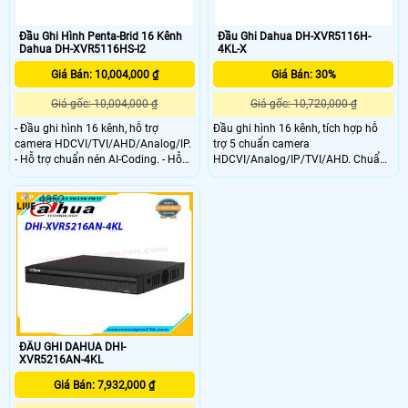
Đầu Ghi Hình Penta-Brid 16 Kênh
Đầu Ghi Dahua DH-XVR5116H-
Dahua DH-XVR5116HS-I2
4KL-X
Giá Bán: 10,004,000 ₫
Giá Bán: 30%
Giá gốc: 10,004,000 ₫
Giá gốc: 10,720,000 ₫
- Đầu ghi hình 16 kênh, hỗ trợ
Đầu ghi hình 16 kênh, tích hợp hỗ
camera HDCVI/TVI/AHD/Analog/IP.
trợ 5 chuẩn camera
- Hỗ trợ chuẩn nén AI-Coding. - Hỗ
HDCVI/Analog/IP/TVI/AHD. Chuẩn
trợ tối đa 1 kênh bảo vệ vành đai
nén hình ảnh H.265+/H.265 với hai
(analog) hoặc 1 kênh nhận diện
luồng dữ liệu.
4852
khuôn mặt (analog) hoặc 4 kênh
SMD Plus (analog)
ĐẦU GHI DAHUA DHI-
XVR5216AN-4KL
Giá Bán: 7,932,000 ₫