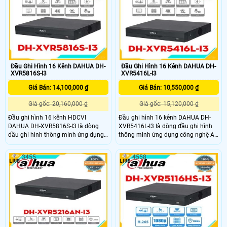
1080N/720P chuẩn nén hình ảnh
lâu dài.
H.265+ cho hình ảnh sắc nét và
chất lượng cao
Đầu Ghi Hình 16 Kênh DAHUA DH-
Đầu Ghi Hình 16 Kênh DAHUA DH-
XVR5816S-I3
XVR5416L-I3
Giá Bán: 14,100,000 ₫
Giá Bán: 10,550,000 ₫
Giá gốc: 20,160,000 ₫
Giá gốc: 15,120,000 ₫
Đầu ghi hình 16 kênh HDCVI
Đầu ghi hình 16 kênh DAHUA DH-
DAHUA DH-XVR5816S-I3 là dòng
XVR5416L-I3 là dòng đầu ghi hình
đầu ghi hình thông minh ứng dụng
thông minh ứng dụng công nghệ AI
công nghệ AI thông minh hỗ trợ lắp
thông minh hỗ trợ lắp camera có độ
camera có độ phân giải lên đến
phân giải lên đến 6.0mp với chuẩn
3455
4558
6.0mp với chuẩn nén hình ảnh
nén hình ảnh H265+ cho chất lượng
H265+ cho chất lượng hình ảnh sắc
hình ảnh sắc nét và tiết kiệm băng
nét và tiết kiệm băng thông lưu trữ
thông lưu trữ giúp tiết kiệm chi phí
giúp tiết kiệm chi phí đầu tư bộ lưu
đầu tư bộ lưu trữ
trữ