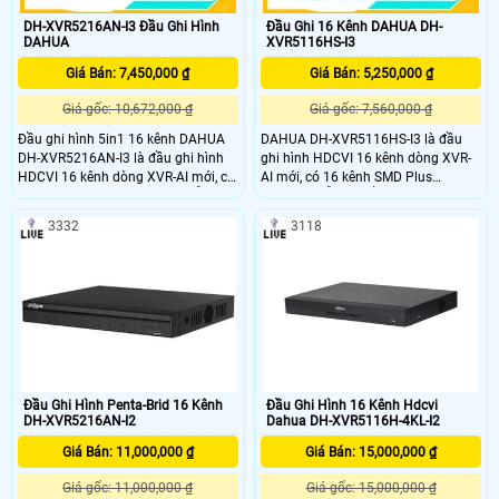
DH-XVR5216AN-I3 Đầu Ghi Hình
Đầu Ghi 16 Kênh DAHUA DH-
DAHUA
XVR5116HS-I3
Giá Bán: 7,450,000 ₫
Giá Bán: 5,250,000 ₫
Giá gốc: 10,672,000 ₫
Giá gốc: 7,560,000 ₫
Đầu ghi hình 5in1 16 kênh DAHUA
DAHUA DH-XVR5116HS-I3 là đầu
DH-XVR5216AN-I3 là đầu ghi hình
ghi hình HDCVI 16 kênh dòng XVR-
HDCVI 16 kênh dòng XVR-AI mới, có
AI mới, có 16 kênh SMD Plus
16 kênh SMD Plus (analog), hỗ trợ 1
(analog), hỗ trợ 1 ổ cứng tối đa
ổ cứng tối đa 16TB.Đầu ghi hình
16TB.Đầu ghi hình Dahua này thiết
3332
3118
Dahua này thiết kế vỏ kim loại, có
kế vỏ kim loại, có khe tản nhiệt tốt,
khe tản nhiệt tốt, giúp hệ thống hoạt
giúp hệ thống hoạt động ổn định,
động ổn định, lâu dài, cho chất
lâu dài, cho chất lượng hình ảnh,
lượng hình ảnh, phù hợp với các dự
phù hợp với các dự án vừa và nhỏ
án vừa và nhỏ
Đầu Ghi Hình Penta-Brid 16 Kênh
Đầu Ghi Hình 16 Kênh Hdcvi
DH-XVR5216AN-I2
Dahua DH-XVR5116H-4KL-I2
Giá Bán: 11,000,000 ₫
Giá Bán: 15,000,000 ₫
Giá gốc: 11,000,000 ₫
Giá gốc: 15,000,000 ₫