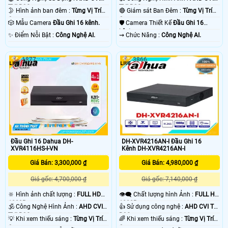
TVI BCS.
TVI BCS.
🌛 Hình ảnh ban đêm :
Từng Vị Trí
🔴 Giám sát Ban Đêm :
Từng Vị Trí
Camera .
Camera .
🎲 Mẫu Camera
Đầu Ghi 16 kênh.
🛡 Camera Thiết Kế
Đầu Ghi 16
kênh.
️✨ Điểm Nỗi Bật :
Công Nghệ AI.
️⇝ Chức Năng :
Công Nghệ AI.
1877
3866
Đầu Ghi 16 Dahua DH-
DH-XVR4216AN-I Đầu Ghi 16
XVR4116HS-I-VN
Kênh DH-XVR4216AN-I
Giá Bán: 3,300,000 ₫
Giá Bán: 4,980,000 ₫
Giá gốc: 4,700,000 ₫
Giá gốc: 7,140,000 ₫
🔆 Hình ảnh chất lượng :
FULL HD
👁️‍🗨 Chất lượng hình Ảnh :
FULL HD
1080P .
1080P .
🕉️ Công Nghệ Hình Ảnh :
AHD CVI
👍 Sử dụng công nghệ :
AHD CVI TVI
TVI BCS.
BCS.
💡 Khi xem thiếu sáng :
Từng Vị Trí
🌈 Khi xem thiếu sáng :
Từng Vị Trí
Camera .
Camera .