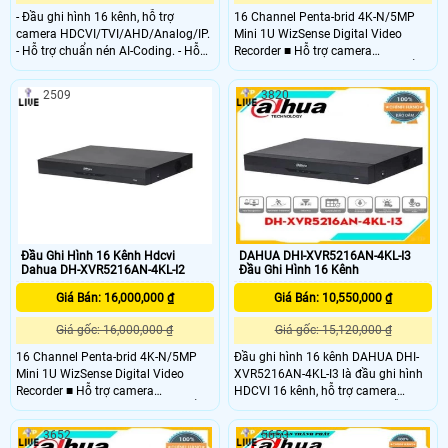
- Đầu ghi hình 16 kênh, hỗ trợ
16 Channel Penta-brid 4K-N/5MP
camera HDCVI/TVI/AHD/Analog/IP.
Mini 1U WizSense Digital Video
- Hỗ trợ chuẩn nén AI-Coding. - Hỗ
Recorder ■ Hỗ trợ camera
trợ tối đa 1 kênh bảo vệ vành đai
HDCVI/Analog/IP/TVI/AHD Chuẩn
(analog) hoặc 1 kênh nhận diện
nén hình ảnh H.265+/H.265 ■
2509
3820
khuôn mặt (analog) hoặc 4 kênh
Chuẩn nén hình ảnh H.265+/H
SMD Plus (analog)
Đầu Ghi Hình 16 Kênh Hdcvi
DAHUA DHI-XVR5216AN-4KL-I3
Dahua DH-XVR5216AN-4KL-I2
Đầu Ghi Hình 16 Kênh
Giá Bán: 16,000,000 ₫
Giá Bán: 10,550,000 ₫
Giá gốc: 16,000,000 ₫
Giá gốc: 15,120,000 ₫
16 Channel Penta-brid 4K-N/5MP
Đầu ghi hình 16 kênh DAHUA DHI-
Mini 1U WizSense Digital Video
XVR5216AN-4KL-I3 là đầu ghi hình
Recorder ■ Hỗ trợ camera
HDCVI 16 kênh, hỗ trợ camera
HDCVI/Analog/IP/TVI/AHD Chuẩn
HDCVI/TVI/AHD/Analog/IP, hỗ trợ
nén hình ảnh H.265+/H.265 ■
chuẩn nén AI-Coding.Đầu ghi hình
3652
5653
Chuẩn nén hình ảnh H.265+/H
Dahua này thiết kế vỏ kim loại, có