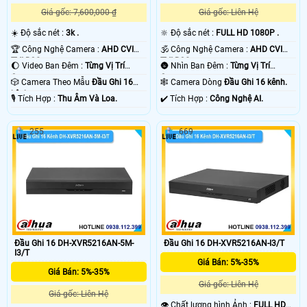
Giá gốc: 7,600,000 ₫
Giá gốc: Liên Hệ
☀️ Độ sắc nét :
3k .
🔆 Độ sắc nét :
FULL HD 1080P .
🏆 Công Nghệ Camera :
AHD CVI
🕉️ Công Nghệ Camera :
AHD CVI
TVI BCS.
TVI BCS.
🌔 Video Ban Đêm :
Từng Vị Trí
🌚 Nhìn Ban Đêm :
Từng Vị Trí
Camera .
Camera .
'
🎲 Camera Theo Mẫu
Đầu Ghi 16
🕸️ Camera Dòng
Đầu Ghi 16 kênh.
kênh.
️🎙 Tích Hợp :
Thu Âm Và Loa.
️✔️ Tích Hợp :
Công Nghệ AI.
255
669
Đầu Ghi 16 DH-XVR5216AN-5M-
Đầu Ghi 16 DH-XVR5216AN-I3/T
I3/T
Giá Bán: 5%-35%
Giá Bán: 5%-35%
Giá gốc: Liên Hệ
Giá gốc: Liên Hệ
👁 Chất lượng hình Ảnh :
FULL HD