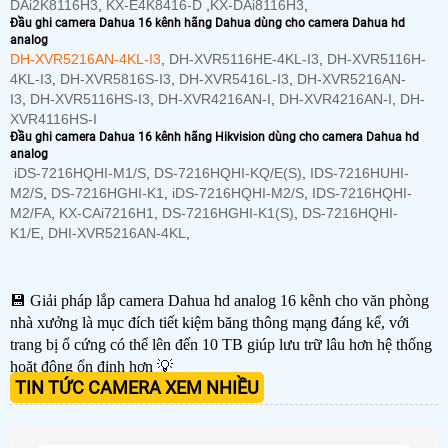
DAi2K8116H3
,
KX-E4K8416-D
,
KX-DAi8116H3
,
Đầu ghi camera Dahua 16 kênh hãng Dahua dùng cho camera Dahua hd
analog
DH-XVR5216AN-4KL-I3
,
DH-XVR5116HE-4KL-I3
,
DH-XVR5116H-
4KL-I3
,
DH-XVR5816S-I3
,
DH-XVR5416L-I3
,
DH-XVR5216AN-
I3
,
DH-XVR5116HS-I3
,
DH-XVR4216AN-I
,
DH-XVR4216AN-I
,
DH-
XVR4116HS-I
Đầu ghi camera Dahua 16 kênh hãng Hikvision dùng cho camera Dahua hd
analog
iDS-7216HQHI-M1/S
,
DS-7216HQHI-KQ/E(S)
,
IDS-7216HUHI-
M2/S
,
DS-7216HGHI-K1
,
iDS-7216HQHI-M2/S
,
IDS-7216HQHI-
M2/FA
,
KX-CAi7216H1
,
DS-7216HGHI-K1(S)
,
DS-7216HQHI-
K1/E
,
DHI-XVR5216AN-4KL
,
💾 Giải pháp lắp camera Dahua hd analog 16 kênh cho văn phòng
nhà xưởng là mục đích tiết kiệm băng thông mạng đáng kể, với
trang bị ổ cứng có thể lên đến 10 TB giúp lưu trữ lâu hơn hệ thống
hoặt động ổn định hơn 💡
TIN TỨC CAMERA XEM NHIỀU