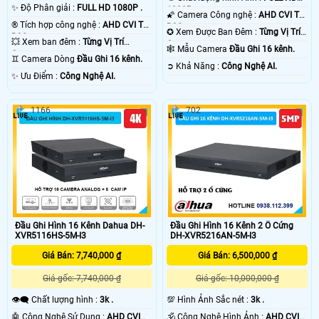
✨ Độ Phân giải :
FULL HD 1080P .
1080P .
🌠 Camera Công nghệ :
AHD CVI TVI
®️ Tích hợp công nghệ :
AHD CVI TVI
BCS.
✪ Xem Được Ban Đêm :
Từng Vị Trí
BCS.
💥 Xem ban đêm :
Từng Vị Trí
Camera .
🕸️ Mẫu Camera
Đầu Ghi 16 kênh.
Camera .
♊ Camera Dòng
Đầu Ghi 16 kênh.
️➲ Khả Năng :
Công Nghệ AI.
️✨ Ưu Điểm :
Công Nghệ AI.
1166
702
Đầu Ghi Hình 16 Kênh Dahua DH-
Đầu Ghi Hình 16 Kênh 2 Ổ Cứng
XVR5116HS-5M-I3
DH-XVR5216AN-5M-I3
Giá Bán: 7,740,000 ₫
Giá Bán: 6,500,000 ₫
Giá gốc: 7,740,000 ₫
Giá gốc: 10,000,000 ₫
👁️‍🗨 Chất lượng hình :
3k .
💯 Hình Ảnh Sắc nét :
3k .
🤖️ Công Nghệ Sử Dụng :
AHD CVI
🕉️ Công Nghệ Hình Ảnh :
AHD CVI