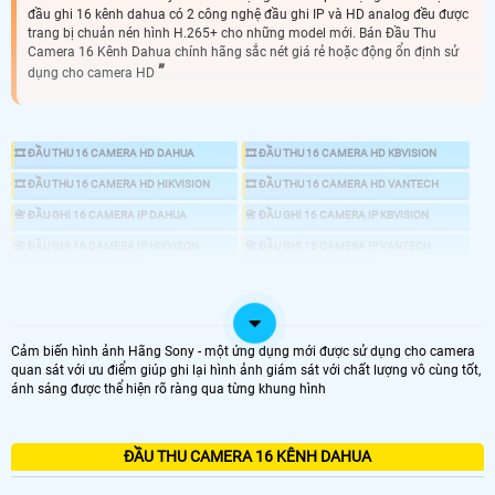
đầu ghi 16 kênh dahua có 2 công nghệ đầu ghi IP và HD analog đều được
trang bị chuản nén hình H.265+ cho những model mới. Bán Đầu Thu
Camera 16 Kênh Dahua chính hãng sắc nét giá rẻ hoặc động ổn định sử
dụng cho camera HD
🎞 ĐẦU THU 16 CAMERA HD DAHUA
🎞 ĐẦU THU 16 CAMERA HD KBVISION
🎞 ĐẦU THU 16 CAMERA HD HIKVISION
🎞 ĐẦU THU 16 CAMERA HD VANTECH
📇 ĐẦU GHI 16 CAMERA IP DAHUA
📇 ĐẦU GHI 16 CAMERA IP KBVISION
📇 ĐẦU GHI 16 CAMERA IP HIKVISON
📇 ĐẦU GHI 16 CAMERA IP VANTECH
📼 ĐẦU GHI CAMERA
💾 ĐẦU GHI CAMERA HD ANALOG
📀 ĐẦU GHI CAMERA IP
Cảm biến hình ảnh Hãng Sony - một ứng dụng mới được sử dụng cho camera
♋ ĐẦU GHI CAMERA HD 16 KÊNH
quan sát với ưu điểm giúp ghi lại hình ảnh giám sát với chất lượng vô cùng tốt,
ánh sáng được thể hiện rõ ràng qua từng khung hình
ĐẦU GHI CAMERA 16 KÊNH HD
ĐẦU THU CAMERA 16 KÊNH DAHUA
GIÁ ĐẦU GHI