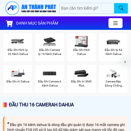
DANH MỤC SẢN PHẨM
Đầu Ghi Hình Ip
Đầu Ghi Camera
Đầu Ghi Hình
Đầu Ghi Ip 64
32 Kênh Dahua
Ip 16 Kênh Dahua
Dahua
Kênh Dahua
Đầu Ghi AI Dahua
Đầu Ghi Camera 4
Đầu Ghi AI SMD
Camera Báo
Kênh Dahua
Plus
Động Chống
Trộm Hikvision
ĐẦU THU 16 CAMERAH DAHUA
Đầu ghi 16 kênh dahua là dòng đầu ghi quản lý được 16 mắt camera ghi
hình chuẩn FUll HD xử lý lưu trữ dữ liệu giám sát qua mạng với tốc độ cao.