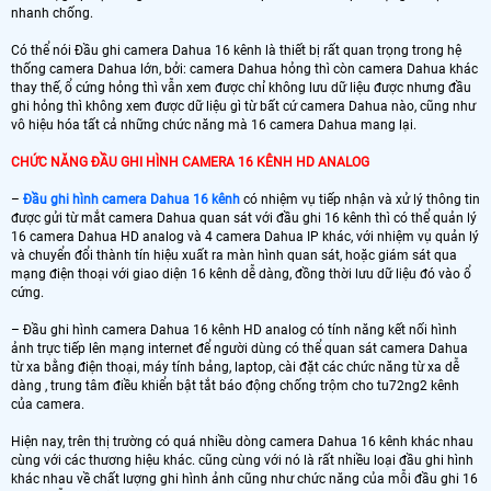
nhanh chống.
Có thể nói Đầu ghi camera Dahua 16 kênh là thiết bị rất quan trọng trong hệ
thống camera Dahua lớn, bởi: camera Dahua hỏng thì còn camera Dahua khác
thay thế, ổ cứng hỏng thì vẫn xem được chỉ không lưu dữ liệu được nhưng đầu
ghi hỏng thì không xem được dữ liệu gì từ bất cứ camera Dahua nào, cũng như
vô hiệu hóa tất cả những chức năng mà 16 camera Dahua mang lại.
CHỨC NĂNG ĐẦU GHI HÌNH CAMERA 16 KÊNH HD ANALOG
–
Đầu ghi hình camera Dahua 16 kênh
có nhiệm vụ tiếp nhận và xử lý thông tin
được gửi từ mắt camera Dahua quan sát với đầu ghi 16 kênh thì có thể quản lý
16 camera Dahua HD analog và 4 camera Dahua IP khác, với nhiệm vụ quản lý
và chuyển đổi thành tín hiệu xuất ra màn hình quan sát, hoặc giám sát qua
mạng điện thoại với giao diện 16 kênh dễ dàng, đồng thời lưu dữ liệu đó vào ổ
cứng.
– Đầu ghi hình camera Dahua 16 kênh HD analog có tính năng kết nối hình
ảnh trực tiếp lên mạng internet để người dùng có thể quan sát camera Dahua
từ xa bằng điện thoại, máy tính bảng, laptop, cài đặt các chức năng từ xa dễ
dàng , trung tâm điều khiển bật tắt báo động chống trộm cho tu72ng2 kênh
của camera.
Hiện nay, trên thị trường có quá nhiều dòng camera Dahua 16 kênh khác nhau
cùng với các thương hiệu khác. cũng cùng với nó là rất nhiều loại đầu ghi hình
khác nhau về chất lượng ghi hình ảnh cũng như chức năng của mỗi đầu ghi 16