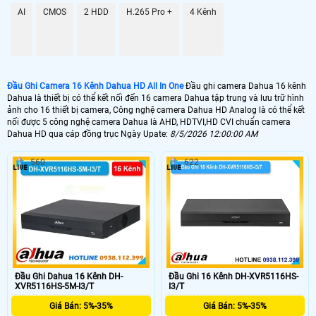
📦 Đầu Ghi Camera HD 16 Kênh
AI
CMOS
2 HDD
H.265 Pro +
4 Kênh
4.600.000 VNĐ
iDS-7216HQHI-M1/S
📼 Đầu Ghi 16 Kênh Dahua Hikvision Giá Rẻ
2.800.000 VNĐ
DS-7216HGHI-K1
Đầu Ghi Camera 16 Kênh Dahua HD All In One
Đầu ghi camera Dahua 16 kênh
Dahua là thiết bị có thể kết nối đến 16 camera Dahua tập trung và lưu trữ hình
🗄 Đầu Thu Camera 16 Kênh Dahua Kbvision
ảnh cho 16 thiết bị camera, Công nghệ camera Dahua HD Analog là có thể kết
nối được 5 công nghệ camera Dahua là AHD, HDTVI,HD CVI chuẩn camera
Dahua HD qua cáp đồng trục Ngày Upate:
8/5/2026 12:00:00 AM
3.500,000 VNĐ
KX-CAi7116H1
560
622
📬 Đầu Ghi 16 Kênh Dahua 4k Dahua
10.500.000 VNĐ
DH-XVR5116H-4KL-I3
📀 Đầu Ghi 16 kênh Dahua dành cho các dòng camera Dahua công nghê HD
analog với chất lượng ghi hình ảnh từ HD 1080N đến chất lượng ghi hình
ultr 4k. Đầu ghi sử dụng công nghệ lưu trữ h265 và h265+ tiết kiệm dung
lượng lưu trữ , Đầu ghi camera Dahua hd 16 kênh Dahua giá rẻ giám sát
qua mạng điện thoại ổn định với công nghệ cloud và tên miền theo chính
Đầu Ghi Dahua 16 Kênh DH-
Đầu Ghi 16 Kênh DH-XVR5116HS-
hãng.
XVR5116HS-5M-I3/T
I3/T
Giá Bán: 5%-35%
Giá Bán: 5%-35%