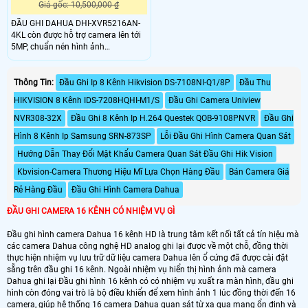
Giá gốc: 10,500,000 ₫
ĐẦU GHI DAHUA DHI-XVR5216AN-
4KL còn được hỗ trợ camera lên tới
5MP, chuẩn nén hình ảnh
H.264+/H.264/MJPEG với hai luồng
dữ liệu hỗ trợ hiển thị 2CH 4MP và
8CH 720P giúp hình ảnh trở nên sắc
Thông Tin:
Đầu Ghi Ip 8 Kênh Hikvision DS-7108NI-Q1/8P
Đầu Thu
nét, sống động
HIKVISION 8 Kênh IDS-7208HQHI-M1/S
Đầu Ghi Camera Uniview
NVR308-32X
Đầu Ghi 8 Kênh Ip H.264 Questek QOB-9108PNVR
Đầu Ghi
Hình 8 Kênh Ip Samsung SRN-873SP
Lỗi Đầu Ghi Hình Camera Quan Sát
Hướng Dẫn Thay Đổi Mật Khẩu Camera Quan Sát Đầu Ghi Hik Vision
Kbvision-Camera Thương Hiệu Mĩ Lựa Chọn Hàng Đầu
Bán Camera Giá
Rẻ Hàng Đầu
Đầu Ghi Hình Camera Dahua
ĐẦU GHI CAMERA 16 KÊNH CÓ NHIỆM VỤ GÌ
Đầu ghi hình camera Dahua 16 kênh HD là trung tâm kết nối tất cả tín hiệu mà
các camera Dahua công nghệ HD analog ghi lại được về một chỗ, đồng thời
thực hiện nhiệm vụ lưu trữ dữ liệu camera Dahua lên ổ cứng đã được cài đặt
sẵng trên đầu ghi 16 kênh. Ngoài nhiệm vụ hiển thị hình ảnh mà camera
Dahua ghi lại Đầu ghi hình 16 kênh có có nhiệm vụ xuất ra màn hình, đầu ghi
hình còn đóng vai trò là bộ điều khiển để xem hình ảnh 1 lúc đồng thời đến 16
camera, giúp hệ thống 16 camera Dahua quan sát từ xa qua mạng ổn định và