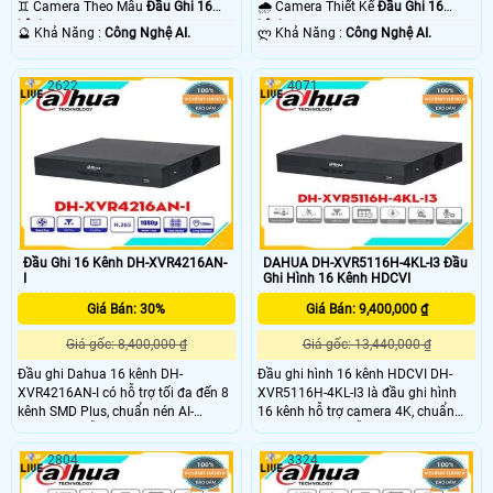
♊ Camera Theo Mẫu
Đầu Ghi 16
🌧️ Camera Thiết Kế
Đầu Ghi 16
kênh.
kênh.
️🔮 Khả Năng :
Công Nghệ AI.
️ლ Khả Năng :
Công Nghệ AI.
2622
4071
Đầu Ghi 16 Kênh DH-XVR4216AN-
DAHUA DH-XVR5116H-4KL-I3 Đầu
I
Ghi Hình 16 Kênh HDCVI
Giá Bán: 30%
Giá Bán: 9,400,000 ₫
Giá gốc: 8,400,000 ₫
Giá gốc: 13,440,000 ₫
Đầu ghi Dahua 16 kênh DH-
Đầu ghi hình 16 kênh HDCVI DH-
XVR4216AN-I có hỗ trợ tối đa đến 8
XVR5116H-4KL-I3 là đầu ghi hình
kênh SMD Plus, chuẩn nén AI-
16 kênh hỗ trợ camera 4K, chuẩn
Coding và hỗ trợ camera
nén H.265+ và hỗ trợ các dòng
HDCVI/TVI/AHD/Analog/IP. Bên
camera HDCVI/ TVI/ AHD, IP &
2804
3324
cạnh đó, còn hỗ trợ ghi hình camera
Analog, thiết kế vỏ chất liệu kim liệu,
có độ phân giải kênh đầu tiên đến
giúp hệ thống hoạt động ổn định,