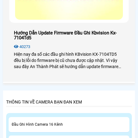
Hướng Dẫn Update Firmware Đầu Ghi Kbvision Kx-
7104Td5
40273
Hiện nay đa số các đầu ghi hình KBvision KX-7104TD5
đều bị lỗi do firmware bị cũ chưa được cập nhật. Vì vậy
sau đây An Thành Phát sẽ hướng dẫn update firmware
đầu ghi hình KX-7104TD5 một cách chi tiết nhất dành cho
bạn.
THÔNG TIN VỀ CAMERA BẠN ĐAN XEM
Đầu Ghi Hình Camera 16 Kênh