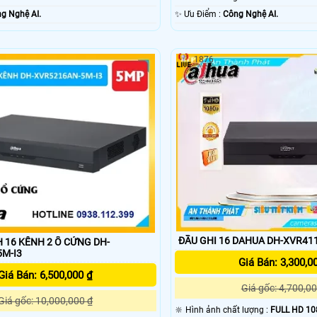
g Nghệ AI.
️✨ Ưu Điểm :
Công Nghệ AI.
1876
ĐẦU GHI 16 DAHUA DH-XVR411
H 16 KÊNH 2 Ổ CỨNG DH-
M-I3
Giá Bán: 3,300,0
Giá Bán: 6,500,000 ₫
Giá gốc: 4,700,00
Giá gốc: 10,000,000 ₫
🔆 Hình ảnh chất lượng :
FULL HD 10