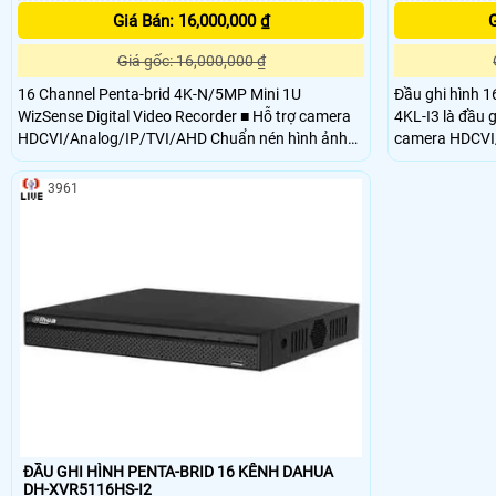
Giá Bán: 16,000,000 ₫
G
Giá gốc: 16,000,000 ₫
16 Channel Penta-brid 4K-N/5MP Mini 1U
Đầu ghi hình 
WizSense Digital Video Recorder ■ Hỗ trợ camera
4KL-I3 là đầu 
HDCVI/Analog/IP/TVI/AHD Chuẩn nén hình ảnh
camera HDCVI/
H.265+/H.265 ■ Chuẩn nén hình ảnh H.265+/H
nén AI-Coding.
kim loại, có kh
3961
động ổn định, l
phù hợp với cá
ĐẦU GHI HÌNH PENTA-BRID 16 KÊNH DAHUA
DH-XVR5116HS-I2