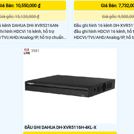
iá Bán: 10,550,000 ₫
Giá Bán: 7,732,0
Giá gốc: 15,120,000 ₫
Giá gốc: 9,500,00
16 kênh DAHUA DHI-XVR5216AN-
Đầu ghi hình 16 kênh DH-XVR51
ghi hình HDCVI 16 kênh, hỗ trợ
đầu ghi hình HDCVI 16 kênh, hỗ 
TVI/AHD/Analog/IP, hỗ trợ chuẩn
HDCVI/TVI/AHD/Analog/IP, hỗ tr
Đầu ghi hình Dahua này thiết kế vỏ
Coding.Đầu ghi hình Dahua này t
e tản nhiệt tốt, giúp hệ thống hoạt
loại, có khe tản nhiệt tốt, giúp 
3981
âu dài, cho chất lượng hình ảnh,
ổn định, lâu dài, cho chất lượng
c dự án vừa và nhỏ
với các dự án vừa và nhỏ
ĐẦU GHI DAHUA DH-XVR5116H-4KL-X