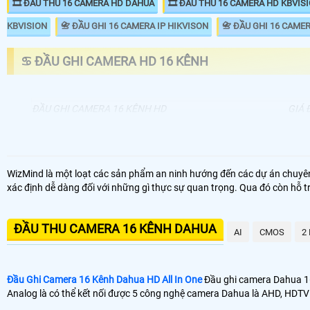
🎞 ĐẦU THU 16 CAMERA HD DAHUA
🎞 ĐẦU THU 16 CAMERA HD KBVIS
KBVISION
📇 ĐẦU GHI 16 CAMERA IP HIKVISON
📇 ĐẦU GHI 16 CAME
♋ ĐẦU GHI CAMERA HD 16 KÊNH
ĐẦU GHI CAMERA 16 KÊNH HD
GIÁ 
📦 Đầu Ghi Camera HD 16 Kênh
4.6
📼 Đầu Ghi 16 Kênh Dahua Hikvision Giá Rẻ
2.8
WizMind là một loạt các sản phẩm an ninh hướng đến các dự án chuyê
xác định dễ dàng đối với những gì thực sự quan trọng. Qua đó còn hỗ tr
🗄 Đầu Thu Camera 16 Kênh Dahua Kbvision
3.5
📬 Đầu Ghi 16 Kênh Dahua 4k Dahua
10
ĐẦU THU CAMERA 16 KÊNH DAHUA
AI
CMOS
2
Đầu Ghi Camera 16 Kênh Dahua HD All In One
Đầu ghi camera Dahua 16 
Analog là có thể kết nối được 5 công nghệ camera Dahua là AHD, HD