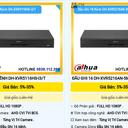
254
KÊNH DH-XVR5116HS-I3/T
ĐẦU GHI 16 DH-XVR5216AN-5M
Giá Bán: 5%-35%
Giá Bán: 5%-3
Giá gốc: Liên Hệ
Giá gốc: Liên H
ULL HD 1080P .
✨ Độ Phân giải :
FULL HD 1080P .
🕉️ Công Nghệ Camera :
AHD CVI TVI BCS.
®️ Tích hợp công nghệ :
AHD CVI TVI 
🌚 Nhìn Ban Đêm :
Từng Vị Trí Camera .
💥 Xem ban đêm :
Từng Vị Trí Camera
g
Đầu Ghi 16 kênh.
♊ Camera Dòng
Đầu Ghi 16 kênh.