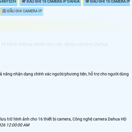
 VANTECH
📇 ĐẦU GHI 16 CAMERA IP DAHUA
📇 ĐẦU GHI 16 CAMERA IP
📀 ĐẦU GHI CAMERA IP
 16 kênh Dahua dành cho các dòng camera Dahua
HD analog với chất lượng ghi hình ảnh từ HD 1080N
ợng ghi hình ultr 4k. Đầu ghi sử dụng công nghệ lưu trữ
65+ tiết kiệm dung lượng lưu trữ , Đầu ghi camera
6 kênh Dahua giá rẻ giám sát qua mạng điện thoại ổn
ả năng nhận dạng chính xác người/phương tiện, hỗ trợ cho người dùng
ông nghệ cloud và tên miền theo chính hãng.
 lưu trữ hình ảnh cho 16 thiết bị camera, Công nghệ camera Dahua HD
026 12:00:00 AM