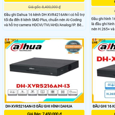
Giá gốc: 8,400,000 ₫
Đầu ghi Dahua 16 kênh DH-XVR4216AN-I có hỗ trợ
Đầu ghi hình 
tối đa đến 8 kênh SMD Plus, chuẩn nén AI-Coding
là đầu ghi hìn
và hỗ trợ camera HDCVI/TVI/AHD/Analog/IP. Bên
nén H.265+ và
cạnh đó, còn hỗ trợ ghi hình camera có độ phân
TVI/ AHD, IP & A
giải kênh đầu tiên đến 1080N/720P chuẩn nén
giúp hệ thống h
hình ảnh H.265+ cho hình ảnh sắc nét và chất
3454
4558
lượng cao
DH-XVR5216AN-I3 ĐẦU GHI HÌNH DAHUA
ĐẦU GHI 16 
Giá Bán: 7,450,000 ₫