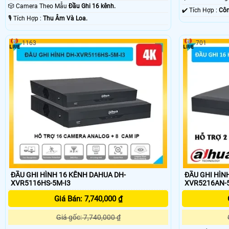
🎲 Camera Theo Mẫu
Đầu Ghi 16 kênh.
️✔️ Tích Hợp :
Côn
️🎙 Tích Hợp :
Thu Âm Và Loa.
1163
701
ĐẦU GHI HÌNH 16 KÊNH DAHUA DH-
ĐẦU GHI HÌN
XVR5116HS-5M-I3
XVR5216AN-5
Giá Bán: 7,740,000 ₫
Giá gốc: 7,740,000 ₫