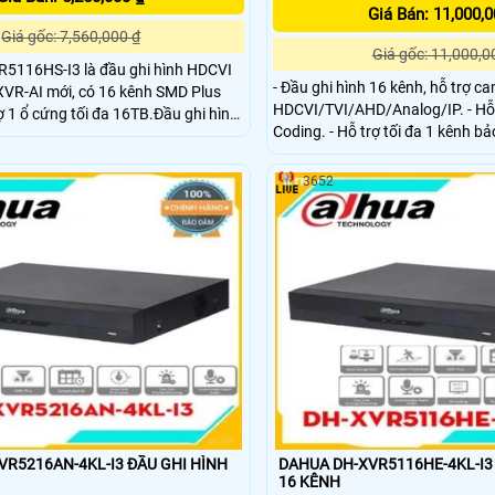
Giá Bán: 11,000,0
Giá gốc: 7,560,000 ₫
Giá gốc: 11,000,0
116HS-I3 là đầu ghi hình HDCVI
- Đầu ghi hình 16 kênh, hỗ trợ c
XVR-AI mới, có 16 kênh SMD Plus
HDCVI/TVI/AHD/Analog/IP. - Hỗ trợ chuẩn nén AI-
ợ 1 ổ cứng tối đa 16TB.Đầu ghi hình
Coding. - Hỗ trợ tối đa 1 kênh bảo vệ vành đai
 kế vỏ kim loại, có khe tản nhiệt tốt,
(analog) hoặc 1 kênh nhận diện
oạt động ổn định, lâu dài, cho chất
(analog) hoặc 4 kênh SMD Plus 
, phù hợp với các dự án vừa và nhỏ
3652
VR5216AN-4KL-I3 ĐẦU GHI HÌNH
DAHUA DH-XVR5116HE-4KL-I3
16 KÊNH