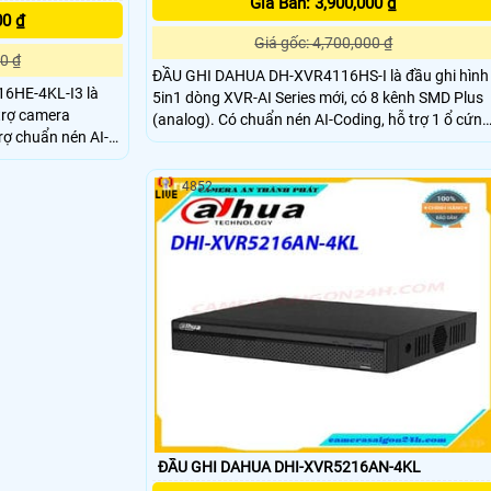
Giá Bán: 3,900,000 ₫
00 ₫
Giá gốc: 4,700,000 ₫
0 ₫
ĐẦU GHI DAHUA DH-XVR4116HS-I là đầu ghi hình
16HE-4KL-I3 là
5in1 dòng XVR-AI Series mới, có 8 kênh SMD Plus
trợ camera
(analog). Có chuẩn nén AI-Coding, hỗ trợ 1 ổ cứng
ợ chuẩn nén AI-
tối đa 10TB. ĐẦU GHI DAHUA DH-XVR4116HS-I
hiết kế vỏ kim
bao gồm 16 kênh hỗ trợ chuẩn nén H265+ tiết
hệ thống hoạt động
kiệm băng thông và lưu trữ hình ảnh giám sát
4852
 hình ảnh, phù hợp
ĐẦU GHI DAHUA DHI-XVR5216AN-4KL