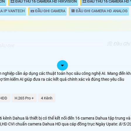
ION
🎞 ĐẦU THU 16 CAMERA HD HIKVISION
🎞 ĐẦU THU 16 CAMERA HD
RA IP VANTECH
📼 ĐẦU GHI CAMERA
💾 ĐẦU GHI CAMERA HD ANALOG
📀 Đầu Ghi
ĐẦU GHI
công nghê 
00.000 VNĐ
iDS-7216HQHI-M1/S
đến chất lư
h265 và h2
00.000 VNĐ
DS-7216HGHI-K1
Dahua hd 1
n nghiệp cần áp dụng các thuật toán học sâu công nghệ AI. Mang đến kh
định với c
ợ tìm kiếm AI giúp đưa ra các kết quả chính xác và đúng theo yêu cầu
00,000 VNĐ
KX-CAi7116H1
.500.000 VNĐ
DH-XVR5116H-4KL-I3
 HDD
H.265 Pro +
4 Kênh
kênh Dahua là thiết bị có thể kết nối đến 16 camera Dahua tập trung và
TVI,HD CVI chuẩn camera Dahua HD qua cáp đồng trục Ngày Upate:
8/5/2