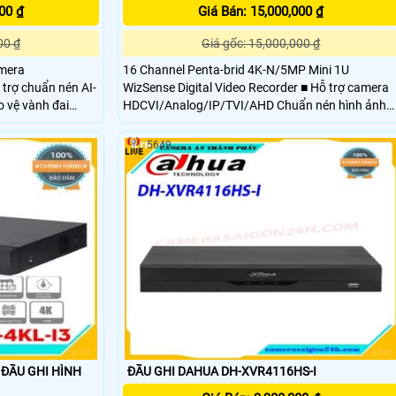
00 ₫
Giá Bán: 15,000,000 ₫
00 ₫
Giá gốc: 15,000,000 ₫
amera
16 Channel Penta-brid 4K-N/5MP Mini 1U
WizSense Digital Video Recorder ■ Hỗ trợ camera
HDCVI/Analog/IP/TVI/AHD Chuẩn nén hình ảnh
 khuôn mặt
H.265+/H.265 ■ Chuẩn nén hình ảnh H.265+/H
(analog)
5649
 ĐẦU GHI HÌNH
ĐẦU GHI DAHUA DH-XVR4116HS-I