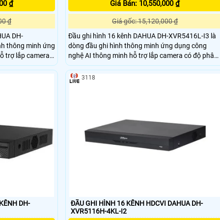
00 ₫
Giá Bán: 10,550,000 ₫
00 ₫
Giá gốc: 15,120,000 ₫
HUA DH-
Đầu ghi hình 16 kênh DAHUA DH-XVR5416L-I3 là
nh thông minh ứng
dòng đầu ghi hình thông minh ứng dụng công
ỗ trợ lắp camera
nghệ AI thông minh hỗ trợ lắp camera có độ phân
ới chuẩn nén hình
giải lên đến 6.0mp với chuẩn nén hình ảnh H265+
nh sắc nét và tiết
cho chất lượng hình ảnh sắc nét và tiết kiệm băng
3118
 kiệm chi phí đầu
thông lưu trữ giúp tiết kiệm chi phí đầu tư bộ lưu
trữ
 KÊNH DH-
ĐẦU GHI HÌNH 16 KÊNH HDCVI DAHUA DH-
XVR5116H-4KL-I2