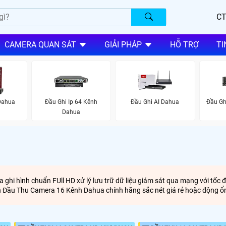
CT
CAMERA QUAN SÁT
GIẢI PHÁP
HỖ TRỢ
TI
Dahua
Đầu Ghi Ip 64 Kênh
Đầu Ghi AI Dahua
Đầu Gh
Dahua
ghi hình chuẩn FUll HD xử lý lưu trữ dữ liệu giám sát qua mạng với tốc 
n Đầu Thu Camera 16 Kênh Dahua chính hãng sắc nét giá rẻ hoặc động 