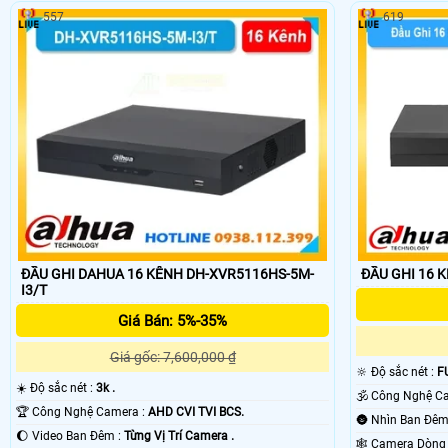
557
619
ĐẦU GHI DAHUA 16 KÊNH DH-XVR5116HS-5M-
ĐẦU GHI 16 
I3/T
Giá Bán: 5%-35%
Giá gốc: 7,600,000 ₫
🔆 Độ sắc nét :
F
☀️ Độ sắc nét :
3k .
🏆 Công Nghệ Camera :
AHD CVI TVI BCS.
🌔 Video Ban Đêm :
Từng Vị Trí Camera .
🕸️ Camera Dòn