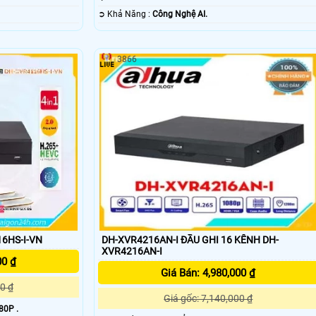
️➲ Khả Năng :
Công Nghệ AI.
3866
6HS-I-VN
DH-XVR4216AN-I ĐẦU GHI 16 KÊNH DH-
XVR4216AN-I
00 ₫
Giá Bán: 4,980,000 ₫
0 ₫
Giá gốc: 7,140,000 ₫
80P .