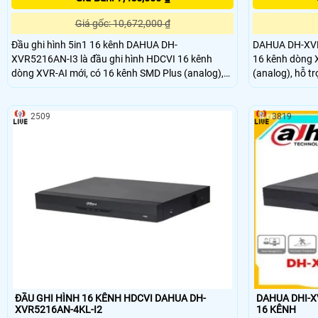
Giá gốc: 10,672,000 ₫
Đầu ghi hình 5in1 16 kênh DAHUA DH-
DAHUA DH-XVR5
XVR5216AN-I3 là đầu ghi hình HDCVI 16 kênh
16 kênh dòng 
dòng XVR-AI mới, có 16 kênh SMD Plus (analog),
(analog), hỗ tr
hỗ trợ 1 ổ cứng tối đa 16TB.Đầu ghi hình Dahua
Dahua này thiết
này thiết kế vỏ kim loại, có khe tản nhiệt tốt, giúp
giúp hệ thống h
hệ thống hoạt động ổn định, lâu dài, cho chất
lượng hình ảnh
2509
3819
lượng hình ảnh, phù hợp với các dự án vừa và nhỏ
ĐẦU GHI HÌNH 16 KÊNH HDCVI DAHUA DH-
DAHUA DHI-X
XVR5216AN-4KL-I2
16 KÊNH