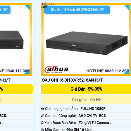
666
'
-I3/T
ĐẦU GHI 16 DH-XVR5216AN-I3/T
5%
Giá Bán: 5%-35%
ệ
Giá gốc: Liên Hệ
👁 Chất lượng hình Ảnh :
FULL HD 1080P .
BCS.
🌠 Camera Công nghệ :
AHD CVI TVI BCS.
 .
✪ Xem Được Ban Đêm :
Từng Vị Trí Camera .
🕸️ Mẫu Camera
Đầu Ghi 16 kênh.