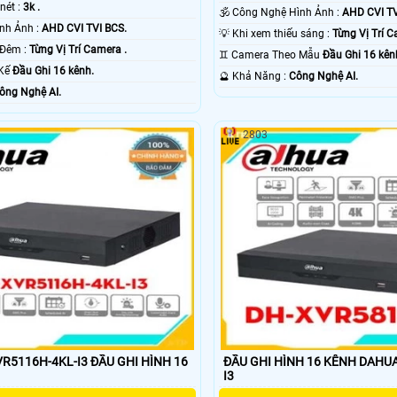
 nét :
3k .
🕉️ Công Nghệ Hình Ảnh :
AHD CVI TV
🕉️ Công Nghệ Hình Ảnh :
AHD CVI TVI BCS.
💡 Khi xem thiếu sáng :
Từng Vị Trí C
🔴 Giám sát Ban Đêm :
Từng Vị Trí Camera .
♊ Camera Theo Mẫu
Đầu Ghi 16 kên
 Kế
Đầu Ghi 16 kênh.
️🔮 Khả Năng :
Công Nghệ AI.
ông Nghệ AI.
2803
R5116H-4KL-I3 ĐẦU GHI HÌNH 16
ĐẦU GHI HÌNH 16 KÊNH DAHU
I3