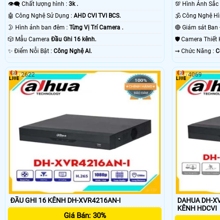
👁️‍🗨 Chất lượng hình :
3k .
💯 Hình Ảnh Sắc
🤖️ Công Nghệ Sử Dụng :
AHD CVI TVI BCS.
🌛 Hình ảnh ban đêm :
Từng Vị Trí Camera .
🎲 Mẫu Camera
Đầu Ghi 16 kênh.
🛡 Camera Thiết
️✨ Điểm Nỗi Bật :
Công Nghệ AI.
️⇝ Chức Năng :
C
2622
4069
ĐẦU GHI 16 KÊNH DH-XVR4216AN-I
DAHUA DH-XV
KÊNH HDCVI
Giá Bán: 30%