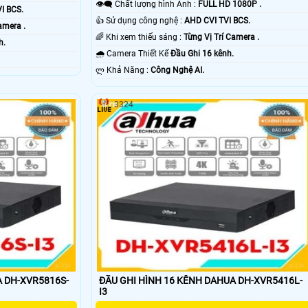
👁️‍🗨 Chất lượng hình Ảnh :
FULL HD 1080P .
I BCS.
👍 Sử dụng công nghệ :
AHD CVI TVI BCS.
amera .
🌈 Khi xem thiếu sáng :
Từng Vị Trí Camera .
h.
🌧️ Camera Thiết Kế
Đầu Ghi 16 kênh.
️ლ Khả Năng :
Công Nghệ AI.
3324
A DH-XVR5816S-
ĐẦU GHI HÌNH 16 KÊNH DAHUA DH-XVR5416L-
I3