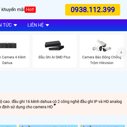
0938.112.399
 khuyến mãi
Hot!
N TỨC
LIÊN HỆ
i Camera 4 Kênh
Đầu Ghi AI SMD Plus
Camera Báo Động Chống
Dahua
Trộm Hikvision
độ cao. đầu ghi 16 kênh dahua có 2 công nghệ đầu ghi IP và HD analog
ổn định sử dụng cho camera HD