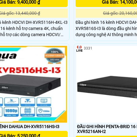
Giá Bán: 9,400,000 ₫
Giá Bán: 14,100,0
Giá gốc: 13,440,000 ₫
Giá gốc: 20,160,0
16 kênh HDCVI DH-XVR5116H-4KL-I3
Đầu ghi hình 16 kênh HDCVI DA
h 16 kênh hỗ trợ camera 4K, chuẩn
XVR5816S-I3 là dòng đầu ghi hì
 hỗ trợ các dòng camera HDCVI/
dụng công nghệ AI thông minh h
nalog, thiết kế vỏ chất liệu kim liệu,
có độ phân giải lên đến 6.0mp v
oạt động ổn định, lâu dài.
ảnh H265+ cho chất lượng hình ả
3331
kiệm băng thông lưu trữ giúp tiết
tư bộ lưu trữ
KÊNH DAHUA DH-XVR5116HS-I3
ĐẦU GHI HÌNH PENTA-BRID 16
XVR5216AN-I2
Giá Bán: 5,250,000 ₫