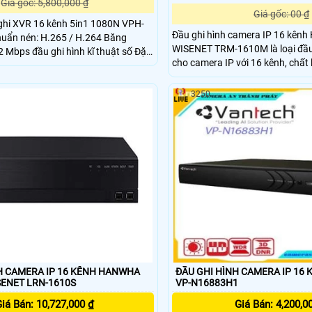
Giá gốc: 5,800,000 ₫
Giá gốc: 00 ₫
ghi XVR 16 kênh 5in1 1080N VPH-
Đầu ghi hình camera IP 16 kên
ẩn nén: H.265 / H.264 Băng
WISENET TRM-1610M là loại đầu
32 Mbps đầu ghi hình kĩ thuật số Đặc
cho camera IP với 16 kênh, chất
XVR 16 kênh 5in1 1080N VPH-
Dòng sản phẩm này đáp ứng nhu
huẩn nén: H
một hệ thống camera quan sát v
3250
khác nhau. Phù hợp sử dụng cho nghành đường
sắt, dịch vụ ô tô vận tải xe bus, 
khách,
H CAMERA IP 16 KÊNH HANWHA
ĐẦU GHI HÌNH CAMERA IP 16
ENET LRN-1610S
VP-N16883H1
iá Bán: 10,727,000 ₫
Giá Bán: 4,200,0