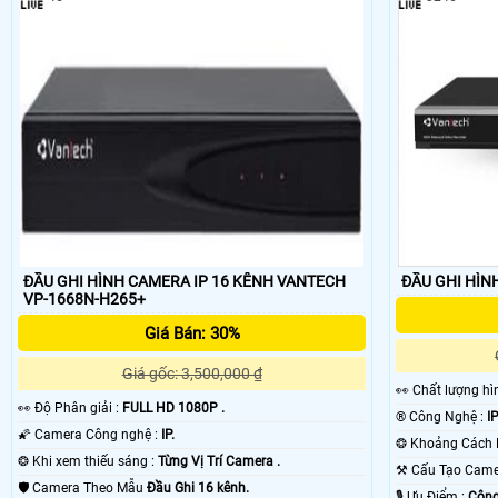
ĐẦU GHI HÌNH CAMERA IP 16 KÊNH VANTECH
ĐẦU GHI HÌN
VP-1668N-H265+
Giá Bán: 30%
Giá gốc: 3,500,000 ₫
️👀 Chất lượng h
️👀 Độ Phân giải :
FULL HD 1080P .
®️ Công Nghệ :
I
🌠 Camera Công nghệ :
IP.
❂ Khi xem thiếu sáng :
Từng Vị Trí Camera .
⚒ Cấu Tạo Cam
🛡 Camera Theo Mẫu
Đầu Ghi 16 kênh.
️🎙 Ưu Điểm :
Công