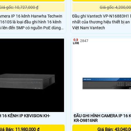
Giá gốc: 10,727,000 ₫
Giá gốc: 4,200,00
camera IP 16 kênh Hanwha Techwin
Đầu ghi Vantech VP-N16883H1 
10S là loại đầu ghi hình 16 kênh
nhất của thương hiệu thiết bị a
ải lên đến 5MP có nguồn PoE dùng
Việt Nam Vantech
L
 đầu ghi chất lượng giá tốt thường
2847
ho các hộ gia đình, phòng trọ, cửa
iện ích, văn phòng công ty, căn hộ
t lượng hình ảnh camera vừa phải để
 16 KÊNH IP KBVISION KH-
ĐẦU GHI HÌNH CAMERA IP 16 
KR-D9816NR
iá Bán: 11,980,000 ₫
Giá Bán: 43,040,0