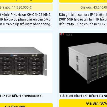
Giá gốc: 11,980,000 ₫
Giá gốc: 43,040,0
16 kênh IP Kbvision KH-C4K6216N2
Đầu ghi hình camera IP 16 kênh
 IP hỗ trợ độ phân giải lên đến 5Mp.
D9816NR là đầu ghi hình IP hỗ tr
 H.265 giúp tiết kiệm băng thông
đến 12Mp. Cùng chuẩn nén H.265
băng thông và ổ cứng
5555
 IP 128 KÊNH KBVISION KX-
ĐẦU GHI HÌNH 160 KÊNH TC-
Giá Bán: 30%