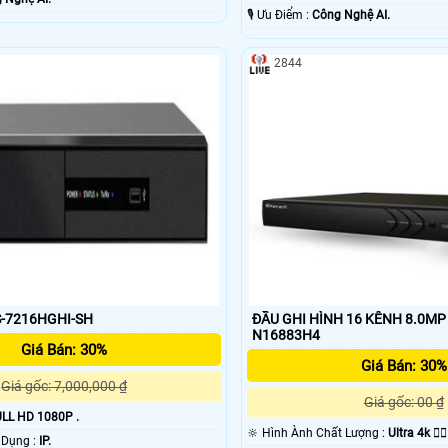
️🎙 Ưu Điểm :
Công Nghệ AI.
2844
S-7216HGHI-SH
ĐẦU GHI HÌNH 16 KÊNH 8.0MP
N16883H4
Giá Bán: 30%
Giá Bán: 30%
Giá gốc: 7,000,000 ₫
Giá gốc: 00 ₫
LL HD 1080P .
🔆 Hình Ành Chất Lượng :
Ultra 4k 👍🏾
®️ Công Nghệ Sử Dụng :
IP.