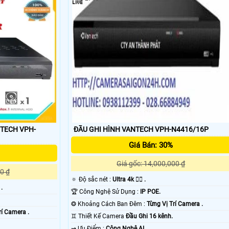
'
NTECH VPH-
ĐẦU GHI HÌNH VANTECH VPH-N4416/16P
Giá Bán: 30%
Giá gốc: 14,000,000 ₫
0 ₫
🔅 Độ sắc nét :
Ultra 4k 👍🏾 .
 .
🏆 Công Nghệ Sử Dụng :
IP POE.
❂ Khoảng Cách Ban Đêm :
Từng Vị Trí Camera .
rí Camera .
♊ Thiết Kế Camera
Đầu Ghi 16 kênh.
️⇝ Ưu Điểm :
Công Nghệ AI.