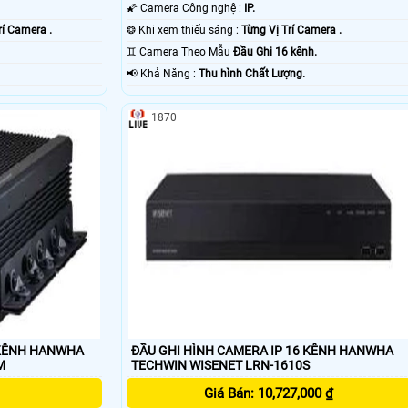
🌠 Camera Công nghệ :
IP.
rí Camera .
❂ Khi xem thiếu sáng :
Từng Vị Trí Camera .
.
♊ Camera Theo Mẫu
Đầu Ghi 16 kênh.
️📢 Khả Năng :
Thu hình Chất Lượng.
1870
 KÊNH HANWHA
ĐẦU GHI HÌNH CAMERA IP 16 KÊNH HANWHA
M
TECHWIN WISENET LRN-1610S
Giá Bán: 10,727,000 ₫