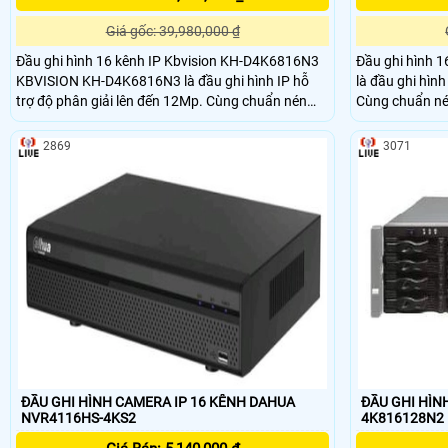
Giá gốc: 39,980,000 ₫
Đầu ghi hình 16 kênh IP Kbvision KH-D4K6816N3
Đầu ghi hình 
KBVISION KH-D4K6816N3 là đầu ghi hình IP hỗ
là đầu ghi hình
trợ độ phân giải lên đến 12Mp. Cùng chuẩn nén
Cùng chuẩn nén
H.265 giúp tiết kiệm băng thông và ổ cứng.
và ổ cứng.
2869
3071
ĐẦU GHI HÌNH CAMERA IP 16 KÊNH DAHUA
ĐẦU GHI HÌNH
NVR4116HS-4KS2
4K816128N2