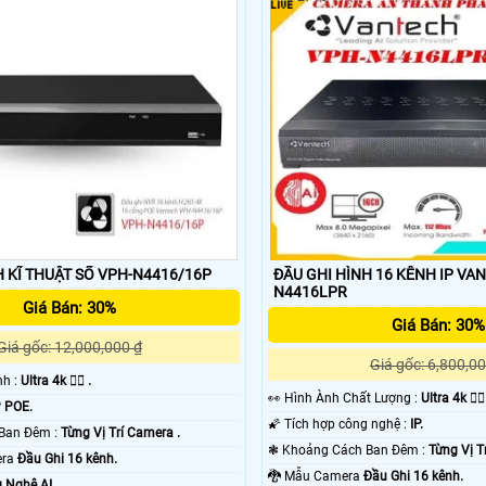
H KĨ THUẬT SỐ VPH-N4416/16P
ĐẦU GHI HÌNH 16 KÊNH IP VA
N4416LPR
Giá Bán: 30%
Giá Bán: 30%
Giá gốc: 12,000,000 ₫
Giá gốc: 6,800,00
ình :
Ultra 4k 👍🏾 .
️👀 Hình Ành Chất Lượng :
Ultra 4k 👍🏾
P POE.
🌠 Tích hợp công nghệ :
IP.
❂ Khoảng Cách Ban Đêm :
Từng Vị Trí Camera .
❃ Khoảng Cách Ban Đêm :
Từng Vị T
era
Đầu Ghi 16 kênh.
🐉️ Mẫu Camera
Đầu Ghi 16 kênh.
 Nghệ AI.