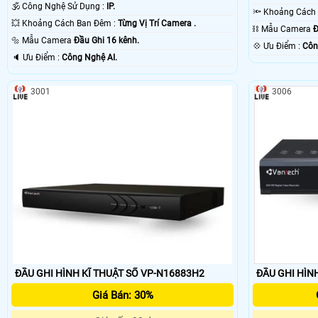
🕉️ Công Nghệ Sử Dụng :
IP.
💥 Khoảng Cách Ban Đêm :
Từng Vị Trí Camera .
⛓ Mẫu Camera
Đ
🔩 Mẫu Camera
Đầu Ghi 16 kênh.
️💠 Ưu Điểm :
Côn
️🔈 Ưu Điểm :
Công Nghệ AI.
3001
3006
ĐẦU GHI HÌNH KĨ THUẬT SỐ VP-N16883H2
ĐẦU GHI HÌN
Giá Bán: 30%