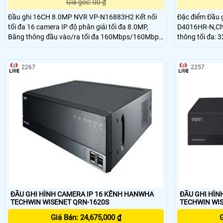
Giá gốc: 00 ₫
Đầu ghi 16CH 8.0MP NVR VP-N16883H2 Kết nối
Đặc điểm Đầu 
tối đa 16 camera IP độ phân giải tối đa 8.0MP,
D4016HR-N,Chu
Băng thông đầu vào/ra tối đa 160Mbps/160Mbps
thông tối đa: 
Chuẩn nén H.265+/H
điểm Đầu ghi 
D4016HR-N. C
2267
2257
ĐẦU GHI HÌNH CAMERA IP 16 KÊNH HANWHA
ĐẦU GHI HÌN
TECHWIN WISENET QRN-1620S
TECHWIN WIS
Giá Bán: 24,675,000 ₫
G