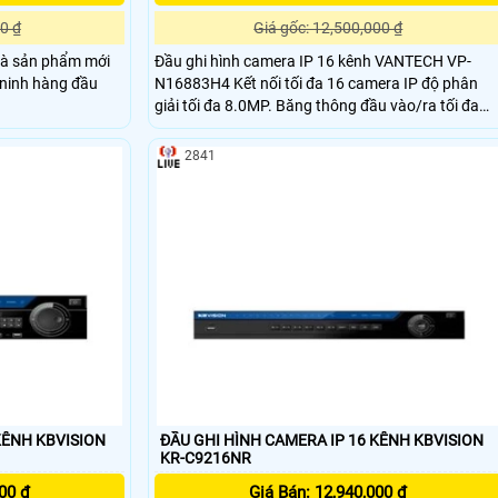
0 ₫
Giá gốc: 12,500,000 ₫
là sản phẩm mới
Đầu ghi hình camera IP 16 kênh VANTECH VP-
n ninh hàng đầu
N16883H4 Kết nối tối đa 16 camera IP độ phân
giải tối đa 8.0MP. Băng thông đầu vào/ra tối đa
160Mbps/256Mbps. Chuẩn nén: H
2841
KÊNH KBVISION
ĐẦU GHI HÌNH CAMERA IP 16 KÊNH KBVISION
KR-C9216NR
00 ₫
Giá Bán: 12,940,000 ₫