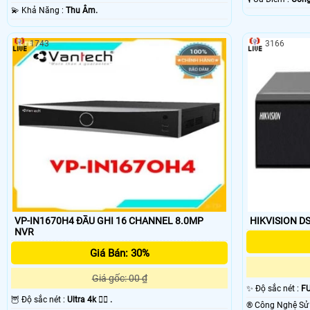
️💫 Khả Năng :
Thu Âm.
1743
3166
VP-IN1670H4 ĐẦU GHI 16 CHANNEL 8.0MP
HIKVISION D
NVR
Giá Bán: 30%
Giá gốc: 00 ₫
✨ Độ sắc nét :
FU
🦉 Độ sắc nét :
Ultra 4k 👍🏾 .