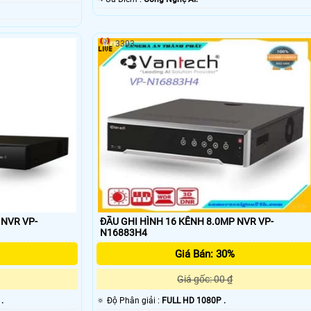
3303
 NVR VP-
ĐẦU GHI HÌNH 16 KÊNH 8.0MP NVR VP-
N16883H4
Giá Bán: 30%
Giá gốc: 00 ₫
 .
🔅 Độ Phân giải :
FULL HD 1080P .