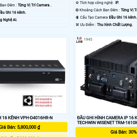
⚙ Tích hợp công nghệ :
IP.
🔦 Khoảng Cách Ban Đêm :
Từng Vị Trí Camera .
✪ Khoảng Cách Ban Đêm :
Từng Vị T
ầu Ghi 16 kênh.
🐜 Cấu Tạo Camera
Đầu Ghi 16 kênh
g Nghệ AI.
️⌘ Ưu Điểm :
Thu hình Chất Lượng.
1945
H 16 KÊNH VPH-D4016HR-N
ĐẦU GHI HÌNH CAMERA IP 16
TECHWIN WISENET TRM-1610
Giá Bán: 5,800,000 ₫
Giá Bán: 30%