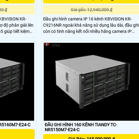
00 ₫
Giá gốc: 12,940,000 ₫
 KBVISION KR-
Đầu ghi hình camera IP 16 kênh KBVISION KR-
ợ độ phân giải lên
C9216NR ngoài khả năng sử dụng lâu dài, đầu ghi
 giúp tiết kiệm
còn có tính năng kết nối nhiều hãng camera IP
khác nhau Quan sát từ xa qua điện thoại di động
bằng Cloud. đem lại nhiều tính năng độc đáo.
3060
NR5160M7-E24-C
ĐẦU GHI HÌNH 160 KÊNH TIANDY TC-
NR5150M7-E24-C