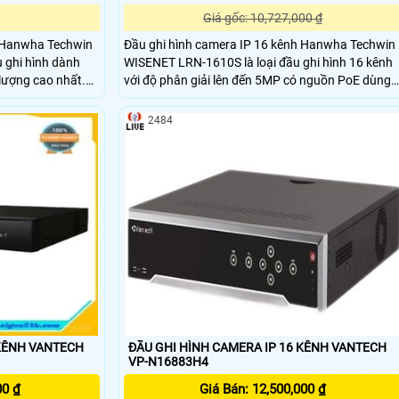
Giá gốc: 10,727,000 ₫
h Hanwha Techwin
Đầu ghi hình camera IP 16 kênh Hanwha Techwin
 ghi hình dành
WISENET LRN-1610S là loại đầu ghi hình 16 kênh
 lượng cao nhất.
với độ phân giải lên đến 5MP có nguồn PoE dùng
 cầu ghi hình của
cho camera IP. LRN-1610S thuôc dòng L Series là
ới nhiều camera
dòng đầu ghi chất lượng giá tốt thường được sử
2484
dụng cho các hộ gia đình, phòng trọ, cửa hàng
xe trường học, xe
mua sắm tiện ích, văn phòng công ty, căn hộ giá r
cần chất lượng hình ảnh camera vừa phải để qua
sát
 KÊNH VANTECH
ĐẦU GHI HÌNH CAMERA IP 16 KÊNH VANTECH
VP-N16883H4
00 ₫
Giá Bán: 12,500,000 ₫