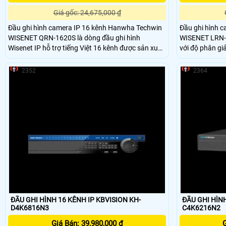
Giá gốc: 24,675,000 ₫
Đầu ghi hình camera IP 16 kênh Hanwha Techwin
Đầu ghi hình 
WISENET QRN-1620S là dòng đầu ghi hình
WISENET LRN-16
Wisenet IP hỗ trợ tiếng Việt 16 kênh được sản xuất
với độ phân gi
bởi Hanwha Techwin. Dòng sản phẩm này có sẵn
cho camera IP. LRN-1610S/VAP thuôc dòng 
cổng cấp nguồn PoE mang đến sự tiện ích hơn cho
Series là dòng
2352
2364
người dùng
được sử dụng c
hàng mua sắm t
giá rẻ cần chấ
quan sát
ĐẦU GHI HÌNH 16 KÊNH IP KBVISION KH-
ĐẦU GHI HÌNH
D4K6816N3
C4K6216N2
Giá Bán: 39,980,000 ₫
G