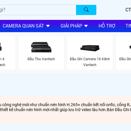
CT
CAMERA QUAN SÁT
GIẢI PHÁP
HỖ TRỢ
TI
h 4
Đầu Thu Vantech
Đầu Ghi Camera 16 Kênh
Đầu Gh
ech
Vantech
iều công nghệ mới như chuẩn nén hình H.265+ chuẩn kết nối onfic, cổng 
ới thiết kế chuẩn nén hình mới nhất giúp lưu trữ video lâu hơn.Bán Đầu