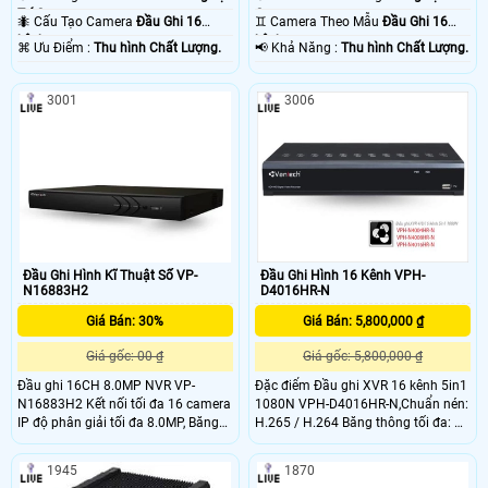
Trí Camera .
Camera .
🐜 Cấu Tạo Camera
Đầu Ghi 16
♊ Camera Theo Mẫu
Đầu Ghi 16
kênh.
kênh.
️⌘ Ưu Điểm :
Thu hình Chất Lượng.
️📢 Khả Năng :
Thu hình Chất Lượng.
3001
3006
Đầu Ghi Hình Kĩ Thuật Số VP-
Đầu Ghi Hình 16 Kênh VPH-
N16883H2
D4016HR-N
Giá Bán: 30%
Giá Bán: 5,800,000 ₫
Giá gốc: 00 ₫
Giá gốc: 5,800,000 ₫
Đầu ghi 16CH 8.0MP NVR VP-
Đặc điểm Đầu ghi XVR 16 kênh 5in1
N16883H2 Kết nối tối đa 16 camera
1080N VPH-D4016HR-N,Chuẩn nén:
IP độ phân giải tối đa 8.0MP, Băng
H.265 / H.264 Băng thông tối đa: 32
thông đầu vào/ra tối đa
Mbps đầu ghi hình kĩ thuật số Đặc
160Mbps/160Mbps Chuẩn nén
điểm Đầu ghi XVR 16 kênh 5in1
1945
1870
H.265+/H
1080N VPH-D4016HR-N. Chuẩn