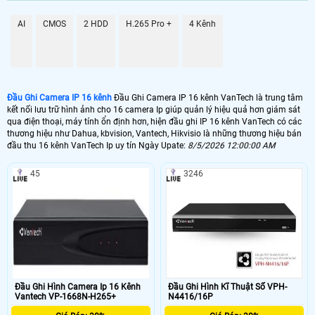
📦 Đầu Ghi 16 kênh VanTech IP Hikvision
AI
CMOS
2 HDD
H.265 Pro +
4 Kênh
2.700.000 VNĐ
DS-7616NI-K1
📼 Đầu Ghi 16 Kênh Ip 4K
11.000.000 VNĐ
DHI-NVR5416-4KS2
Đầu Ghi Camera IP 16 kênh
Đầu Ghi Camera IP 16 kênh VanTech là trung tâm
kết nối lưu trữ hình ảnh cho 16 camera Ip giúp quản lý hiệu quả hơn giám sát
🗄 Đầu Thu Camera 16 Kênh IP Giá Rẻ
qua điện thoại, máy tính ổn định hơn, hiện đầu ghi IP 16 kênh VanTech có các
thương hiệu như Dahua, kbvision, Vantech, Hikvisio là những thương hiệu bán
đầu thu 16 kênh VanTech Ip uy tín Ngày Upate:
8/5/2026 12:00:00 AM
3.100,000 VNĐ
DHI-NVR2116HS-S3
45
3246
📬 Đầu Ghi IP 16 Kênh Kbvision
3.000.000 VNĐ
KX-A4K8116N2
📀 Đầu ghi chuyên dùng cho camera ip 16 kênh VanTech với công nghệ lưu
trữ h265+ tiết kiệm dung lượng lưu trữ, đầu ghi camera ip là dòng đầu ghi
lưu trữ hình ảnh với chất lượng sắt nét, có thẻ quản lý 16 camera IP tại chỗ
hoặc kết nối từ xa thông qua tên miền. Đầu ghi camera Ip 16 kênh
VanTech thường dùng cho nhà xưởng văn phòng chuyên nghiệp với chất
Đầu Ghi Hình Camera Ip 16 Kênh
Đầu Ghi Hình Kĩ Thuật Số VPH-
lượng hình ảnh sắt nét.
Vantech VP-1668N-H265+
N4416/16P
💾 Đầu ghi camera 16 kênh VanTech Ip có nhiều hãng sản xuất khác nhai. một