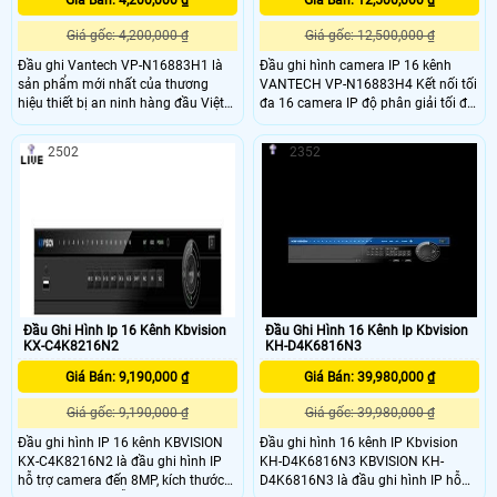
Giá gốc: 4,200,000 ₫
Giá gốc: 12,500,000 ₫
Đầu ghi Vantech VP-N16883H1 là
Đầu ghi hình camera IP 16 kênh
sản phẩm mới nhất của thương
VANTECH VP-N16883H4 Kết nối tối
hiệu thiết bị an ninh hàng đầu Việt
đa 16 camera IP độ phân giải tối đa
Nam Vantech
8.0MP. Băng thông đầu vào/ra tối
đa 160Mbps/256Mbps. Chuẩn nén:
2502
2352
H
Đầu Ghi Hình Ip 16 Kênh Kbvision
Đầu Ghi Hình 16 Kênh Ip Kbvision
KX-C4K8216N2
KH-D4K6816N3
Giá Bán: 9,190,000 ₫
Giá Bán: 39,980,000 ₫
Giá gốc: 9,190,000 ₫
Giá gốc: 39,980,000 ₫
Đầu ghi hình IP 16 kênh KBVISION
Đầu ghi hình 16 kênh IP Kbvision
KX-C4K8216N2 là đầu ghi hình IP
KH-D4K6816N3 KBVISION KH-
hỗ trợ camera đến 8MP, kích thước
D4K6816N3 là đầu ghi hình IP hỗ