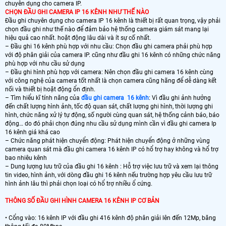
chuyên dụng cho camera IP.
CHỌN ĐẦU GHI CAMERA IP 16 KÊNH NHƯ THẾ NÀO
Đầu ghi chuyên dụng cho camera IP 16 kênh là thiết bị rất quan trọng, vậy phải
chọn đầu ghi như thế nào để đảm bảo hệ thống camera giám sát mang lại
hiệu quả cao nhất. hoặt động lâu dài và ít sự cố nhất.
– Đầu ghi 16 kênh phù hợp với nhu cầu: Chọn đầu ghi camera phải phù hợp
với độ phân giải của camera IP. cũng như đầu ghi 16 kênh có những chức năng
phù hợp với nhu cầu sử dụng
– Đầu ghi hình phù hợp với camera: Nên chọn đầu ghi camera 16 kênh cùng
với công nghệ của camera tốt nhất là chọn camera cũng hãng để dễ dàng kết
nối và thiết bị hoặt động ổn định.
– Tìm hiểu kĩ tính năng của
đầu ghi camera 16 kênh
: Vì đầu ghi ảnh hưởng
đến chất lượng hình ảnh, tốc độ quan sát, chất lượng ghi hình, thời lượng ghi
hình, chức năng xử lý tự động, số người cùng quan sát, hệ thống cảnh báo, báo
động… do đó phải chọn đúng nhu cầu sử dụng mình cần vì đầu ghi camera Ip
16 kênh giá khá cao
– Chức năng phát hiện chuyển động: Phát hiện chuyển động ở những vùng
camera quan sát mà đầu ghi camera 16 kênh IP có hổ trợ hay không và hổ trợ
bao nhiêu kênh
– Dung lượng lưu trữ của đầu ghi 16 kênh : Hỗ trợ việc lưu trữ và xem lại thông
tin video, hình ảnh, với dòng đầu ghi 16 kênh nếu trường hợp yêu cầu lưu trữ
hình ảnh lâu thì phải chọn loại có hổ trợ nhiều ổ cứng.
THÔNG SỐ ĐẦU GHI HÌNH CAMERA 16 KÊNH IP CƠ BẢN
• Cổng vào: 16 kênh IP với đầu ghi 416 kênh độ phân giải lên đến 12Mp, băng