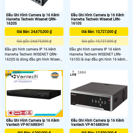
Đầu Ghi Hình Camera Ip 16 Kênh
Đầu Ghi Hình Camera Ip 16 Kênh
Hanwha Techwin Wisenet QRN-
Hanwha Techwin Wisenet LRN-
1620S
1610S
Giá Bán: 24,675,000 ₫
Giá Bán: 10,727,000 ₫
Giá gốc: 24,675,000 ₫
Giá gốc: 10,727,000 ₫
Đầu ghi hình camera IP 16 kênh
Đầu ghi hình camera IP 16 kênh
Hanwha Techwin WISENET QRN-
Hanwha Techwin WISENET LRN-
1620S là dòng đầu ghi hình Wisenet
1610S là loại đầu ghi hình 16 kênh
IP hỗ trợ tiếng Việt 16 kênh được
với độ phân giải lên đến 5MP có
sản xuất bởi Hanwha Techwin.
nguồn PoE dùng cho camera IP.
3250
2484
Dòng sản phẩm này có sẵn cổng
LRN-1610S/VAP thuôc dòng L
cấp nguồn PoE mang đến sự tiện
Series là dòng đầu ghi chất lượng
ích hơn cho người dùng
giá tốt thường được sử dụng cho
các hộ gia đình, phòng trọ, cửa hàng
mua sắm tiện ích, văn phòng công
ty, căn hộ giá rẻ cần chất lượng hình
ảnh camera vừa phải để quan sát
Đầu Ghi Hình Camera Ip 16 Kênh
Đầu Ghi Hình Camera Ip 16 Kênh
Vantech VP-N16883H1
Vantech VP-N16883H4
Giá Bán: 4,200,000 ₫
Giá Bán: 12,500,000 ₫