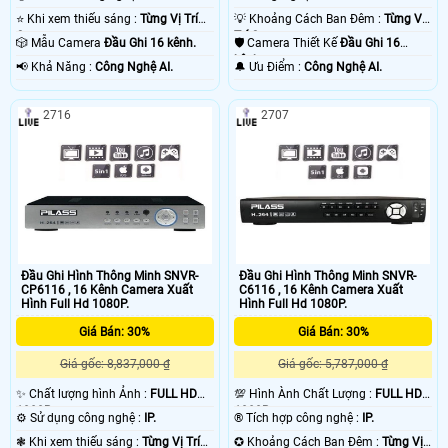
⭐ Khi xem thiếu sáng :
Từng Vị Trí
💡 Khoảng Cách Ban Đêm :
Từng Vị
Camera .
Trí Camera .
🎲 Mẫu Camera
Đầu Ghi 16 kênh.
🛡 Camera Thiết Kế
Đầu Ghi 16
kênh.
️📢 Khả Năng :
Công Nghệ AI.
️🔔 Ưu Điểm :
Công Nghệ AI.
2716
2707
Đầu Ghi Hình Thông Minh SNVR-
Đầu Ghi Hình Thông Minh SNVR-
CP6116 , 16 Kênh Camera Xuất
C6116 , 16 Kênh Camera Xuất
Hình Full Hd 1080P.
Hình Full Hd 1080P.
Giá Bán: 30%
Giá Bán: 30%
Giá gốc: 8,837,000 ₫
Giá gốc: 5,787,000 ₫
✨ Chất lượng hình Ảnh :
FULL HD
💯 Hình Ành Chất Lượng :
FULL HD
1080P .
1080P .
⚙ Sử dụng công nghệ :
IP.
®️ Tích hợp công nghệ :
IP.
❃ Khi xem thiếu sáng :
Từng Vị Trí
✪ Khoảng Cách Ban Đêm :
Từng Vị