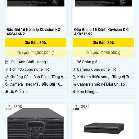
Đầu Ghi 16 Kênh Ip Kbvision KX-
Đầu Ghi Ip 16 Kênh Kbvision KX-
4K8416N2
4K8216N2
Giá Bán: 30%
Giá Bán: 30%
Giá gốc: 11,800,000 ₫
Giá gốc: 7,980,000 ₫
🦉 Hình Ành Chất Lượng :
.
✨ Độ Phân giải :
.
⚛️ Tích hợp công nghệ :
IP.
⚜️ Camera Công nghệ :
IP.
🌙 Khoảng Cách Ban Đêm :
Từng Vị
🌜 Khi xem thiếu sáng :
Từng Vị Trí
Trí Camera .
Camera .
💦 Camera Theo Mẫu
Đầu Ghi 16
🔩 Camera Thiết Kế
Đầu Ghi 16
kênh.
kênh.
️🔔 Ưu Điểm :
.
️💎 Khả Năng :
.
3808
3989