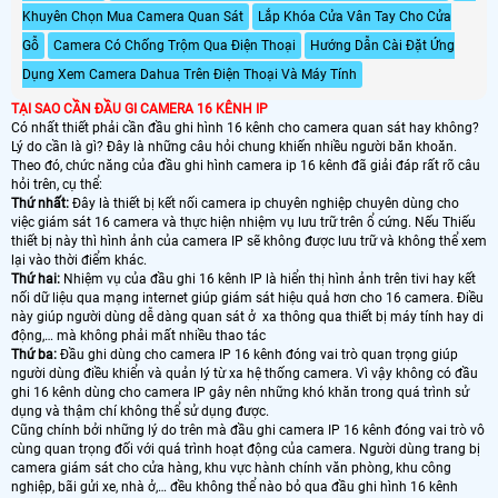
Khuyên Chọn Mua Camera Quan Sát
Lắp Khóa Cửa Vân Tay Cho Cửa
Gỗ
Camera Có Chống Trộm Qua Điện Thoại
Hướng Dẫn Cài Đặt Ứng
Dụng Xem Camera Dahua Trên Điện Thoại Và Máy Tính
TẠI SAO CẦN ĐẦU GI CAMERA 16 KÊNH IP
Có nhất thiết phải cần đầu ghi hình 16 kênh cho camera quan sát hay không?
Lý do cần là gì? Đây là những câu hỏi chung khiến nhiều người băn khoăn.
Theo đó, chức năng của đầu ghi hình camera ip 16 kênh đã giải đáp rất rõ câu
hỏi trên, cụ thể:
Thứ nhất:
Đây là thiết bị kết nối camera ip chuyên nghiệp chuyên dùng cho
việc giám sát 16 camera và thực hiện nhiệm vụ lưu trữ trên ổ cứng. Nếu Thiếu
thiết bị này thì hình ảnh của camera IP sẽ không được lưu trữ và không thể xem
lại vào thời điểm khác.
Thứ hai:
Nhiệm vụ của đầu ghi 16 kênh IP là hiển thị hình ảnh trên tivi hay kết
nối dữ liệu qua mạng internet giúp giám sát hiệu quả hơn cho 16 camera. Điều
này giúp người dùng dễ dàng quan sát ở xa thông qua thiết bị máy tính hay di
động,… mà không phải mất nhiều thao tác
Thứ ba:
Đầu ghi dùng cho camera IP 16 kênh đóng vai trò quan trọng giúp
người dùng điều khiển và quản lý từ xa hệ thống camera. Vì vậy không có đầu
ghi 16 kênh dùng cho camera IP gây nên những khó khăn trong quá trình sử
dụng và thậm chí không thể sử dụng được.
Cũng chính bởi những lý do trên mà đầu ghi camera IP 16 kênh đóng vai trò vô
cùng quan trọng đối với quá trình hoạt động của camera. Người dùng trang bị
camera giám sát cho cửa hàng, khu vực hành chính văn phòng, khu công
nghiệp, bãi gửi xe, nhà ở,… đều không thể nào bỏ qua đầu ghi hình 16 kênh