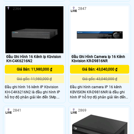
nhỏ gọn nhưng vẫn đầy đủ các tính
trợ độ phân giải lên đến 12Mp. Cùng
năng mới nhất hiện nay. Sản phẩm
chuẩn nén H.265 giúp tiết kiệm
2364
2847
có xuất xứ từ Mỹ, hỗ trợ chuẩn nén H
băng thông và ổ cứng.
Đầu Ghi Hình 16 Kênh Ip Kbvision
Đầu Ghi Hình Camera Ip 16 Kênh
KH-C4K6216N2
Kbvision KR-D9816NR
Giá Bán: 11,980,000 ₫
Giá Bán: 43,040,000 ₫
Giá gốc: 11,980,000 ₫
Giá gốc: 43,040,000 ₫
Đầu ghi hình 16 kênh IP Kbvision
Đầu ghi hình camera IP 16 kênh
KH-C4K6216N2 là đầu ghi hình IP
KBVISION KR-D9816NR là đầu ghi
hỗ trợ độ phân giải lên đến 5Mp.
hình IP hỗ trợ độ phân giải lên đến
Cùng chuẩn nén H.265 giúp tiết
12Mp. Cùng chuẩn nén H.265 giúp
kiệm băng thông và ổ cứng.
tiết kiệm băng thông và ổ cứng
2841
2869