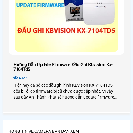
Hướng Dẫn Update Firmware Đầu Ghi Kbvision Kx-
7104Td5
40271
Hiện nay đa số các đầu ghi hình KBvision KX-7104TD5
đều bị lỗi do firmware bị cũ chưa được cập nhật. Vì vậy
sau đây An Thành Phát sẽ hướng dẫn update firmware
đầu ghi hình KX-7104TD5 một cách chi tiết nhất dành cho
bạn.
THÔNG TIN VỀ CAMERA BẠN ĐAN XEM