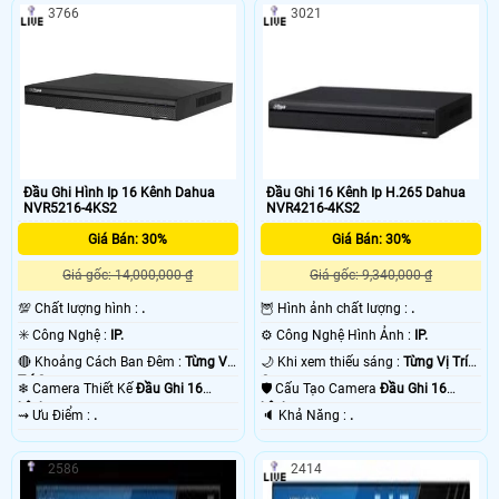
3766
3021
Đầu Ghi Hình Ip 16 Kênh Dahua
Đầu Ghi 16 Kênh Ip H.265 Dahua
NVR5216-4KS2
NVR4216-4KS2
Giá Bán: 30%
Giá Bán: 30%
Giá gốc: 14,000,000 ₫
Giá gốc: 9,340,000 ₫
💯 Chất lượng hình :
.
🦉 Hình ảnh chất lượng :
.
✳️ Công Nghệ :
IP.
⚙ Công Nghệ Hình Ảnh :
IP.
🔴 Khoảng Cách Ban Đêm :
Từng Vị
🌙 Khi xem thiếu sáng :
Từng Vị Trí
Trí Camera .
Camera .
❄ Camera Thiết Kế
Đầu Ghi 16
🛡 Cấu Tạo Camera
Đầu Ghi 16
kênh.
kênh.
️⇝ Ưu Điểm :
.
️🔈 Khả Năng :
.
2586
2414