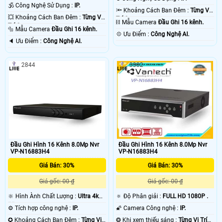
🕉️ Công Nghệ Sử Dụng :
IP.
🔦 Khoảng Cách Ban Đêm :
Từng Vị
💥 Khoảng Cách Ban Đêm :
Từng Vị
Trí Camera .
⛓ Mẫu Camera
Đầu Ghi 16 kênh.
Trí Camera .
🔩 Mẫu Camera
Đầu Ghi 16 kênh.
️💠 Ưu Điểm :
Công Nghệ AI.
️🔈 Ưu Điểm :
Công Nghệ AI.
2844
3302
Đầu Ghi Hình 16 Kênh 8.0Mp Nvr
Đầu Ghi Hình 16 Kênh 8.0Mp Nvr
VP-N16883H4
VP-N16883H4
Giá Bán: 30%
Giá Bán: 30%
Giá gốc: 00 ₫
Giá gốc: 00 ₫
🔆 Hình Ành Chất Lượng :
Ultra 4k
🔅 Độ Phân giải :
FULL HD 1080P .
👍🏾 .
⚙ Tích hợp công nghệ :
IP.
🌠 Camera Công nghệ :
IP.
✪ Khoảng Cách Ban Đêm :
Từng Vị
❂ Khi xem thiếu sáng :
Từng Vị Trí