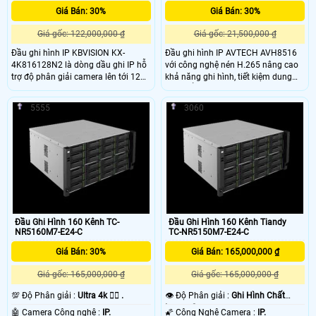
Giá Bán: 30%
Giá Bán: 30%
Giá gốc: 122,000,000 ₫
Giá gốc: 21,500,000 ₫
Đầu ghi hình IP KBVISION KX-
Đầu ghi hình IP AVTECH AVH8516
4K816128N2 là dòng dầu ghi IP hỗ
với công nghệ nén H.265 nâng cao
trợ độ phân giải camera lên tới 12
khả năng ghi hình, tiết kiệm dung
MEGAPIXEl. băng thông tối đa
lượng ổ cứng nhưng không làm
384Mbps. Hỗ trợ 1 VGA + 2 HDMI
giảm chất lượng hình ảnh
5555
3060
4K. Hỗ trợ 16 ổ cứng lưu trữ lên tới
64TB , sản phẩm phù hợp cho các
công trình lớn như tòa nhà ,chung
cư ,đường bô,
Đầu Ghi Hình 160 Kênh TC-
Đầu Ghi Hình 160 Kênh Tiandy
NR5160M7-E24-C
TC-NR5150M7-E24-C
Giá Bán: 30%
Giá Bán: 165,000,000 ₫
Giá gốc: 165,000,000 ₫
Giá gốc: 165,000,000 ₫
💯 Độ Phân giải :
Ultra 4k 👍🏾 .
👁 Độ Phân giải :
Ghi Hình Chất
Lượng Cao.
🤖️ Camera Công nghệ :
IP.
🌠 Công Nghệ Camera :
IP.