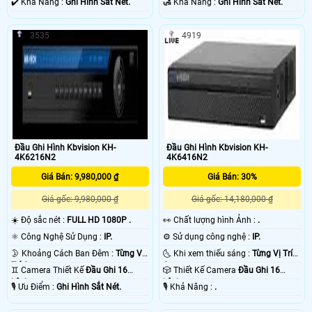
️✔️ Khả Năng :
Ghi Hình Sắt Nét.
️🛃 Khả Năng :
Ghi Hình Sắt Nét.
3535
4919
Đầu Ghi Hình Kbvision KH-
Đầu Ghi Hình Kbvision KH-
4K6216N2
4K6416N2
Giá Bán: 9,980,000 ₫
Giá Bán: 30%
Giá gốc: 9,980,000 ₫
Giá gốc: 14,180,000 ₫
☀️ Độ sắc nét :
FULL HD 1080P .
️👀 Chất lượng hình Ảnh :
.
⚛️ Công Nghệ Sử Dụng :
IP.
⚙ Sử dụng công nghệ :
IP.
🌛 Khoảng Cách Ban Đêm :
Từng Vị
🌜 Khi xem thiếu sáng :
Từng Vị Trí
Trí Camera .
Camera .
♊ Camera Thiết Kế
Đầu Ghi 16
🎲 Thiết Kế Camera
Đầu Ghi 16
kênh.
kênh.
️🎙 Ưu Điểm :
Ghi Hình Sắt Nét.
️🎙 Khả Năng :
.