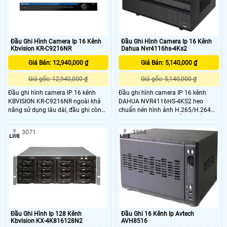
Đầu Ghi Hình Camera Ip 16 Kênh
Đầu Ghi Hình Camera Ip 16 Kênh
Kbvision KR-C9216NR
Dahua Nvr4116hs-4Ks2
Giá Bán: 12,940,000 ₫
Giá Bán: 5,140,000 ₫
Giá gốc: 12,940,000 ₫
Giá gốc: 5,140,000 ₫
Đầu ghi hình camera IP 16 kênh
Đầu ghi hình camera IP 16 kênh
KBVISION KR-C9216NR ngoài khả
DAHUA NVR4116HS-4KS2 heo
năng sử dụng lâu dài, đầu ghi còn
chuẩn nén hình ảnh H.265/H.264
có tính năng kết nối nhiều hãng
với hai luồng dữ liệu hỗ trợ hiển thị
camera IP khác nhau Quan sát từ xa
2CH 4K và 4CH 1080, 16CH 720,
3071
3564
qua điện thoại di động bằng Cloud.
cho đầu ra hình ảnh rõ nét, chi tiết,
đem lại nhiều tính năng độc đáo.
giúp bạn dễ dàng quản lí và giám
sát.
Đầu Ghi Hình Ip 128 Kênh
Đầu Ghi 16 Kênh Ip Avtech
Kbvision KX-4K816128N2
AVH8516