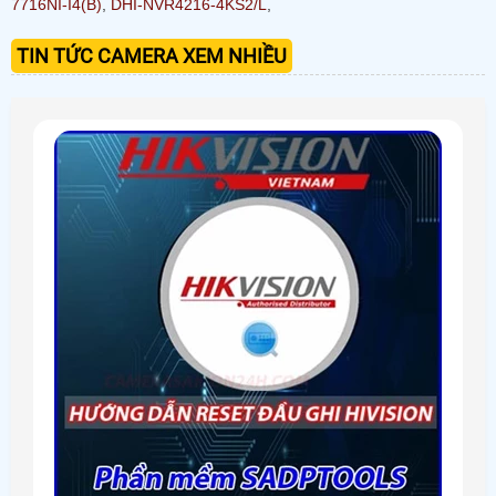
7716NI-I4(B)
,
DHI-NVR4216-4KS2/L
,
TIN TỨC CAMERA XEM NHIỀU