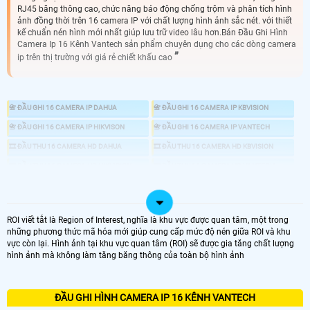
RJ45 băng thông cao, chức năng báo động chống trộm và phân tích hình
ảnh đồng thời trên 16 camera IP với chất lượng hình ảnh sắc nét. với thiết
kế chuẩn nén hình mới nhất giúp lưu trữ video lâu hơn.Bán Đầu Ghi Hình
Camera Ip 16 Kênh Vantech sản phẩm chuyên dụng cho các dòng camera
ip trên thị trường với giá rẻ chiết khấu cao
📇 ĐẦU GHI 16 CAMERA IP DAHUA
📇 ĐẦU GHI 16 CAMERA IP KBVISION
📇 ĐẦU GHI 16 CAMERA IP HIKVISON
📇 ĐẦU GHI 16 CAMERA IP VANTECH
🎞 ĐẦU THU 16 CAMERA HD DAHUA
🎞 ĐẦU THU 16 CAMERA HD KBVISION
🎞 ĐẦU THU 16 CAMERA HD HIKVISION
🎞 ĐẦU THU 16 CAMERA HD VANTECH
📼 ĐẦU GHI CAMERA
💾 ĐẦU GHI CAMERA HD ANALOG
📀 ĐẦU GHI CAMERA IP
ROI viết tắt là Region of Interest, nghĩa là khu vực được quan tâm, một trong
những phương thức mã hóa mới giúp cung cấp mức độ nén giữa ROI và khu
♋ ĐẦU GHI IP 16 KÊNH
vực còn lại. Hình ảnh tại khu vực quan tâm (ROI) sẽ được gia tăng chất lượng
hình ảnh mà không làm tăng băng thông của toàn bộ hình ảnh
ĐẦU GHI CAMERA 16 KÊNH ip
ĐẦU GHI HÌNH CAMERA IP 16 KÊNH VANTECH
GIÁ ĐẦU GHI