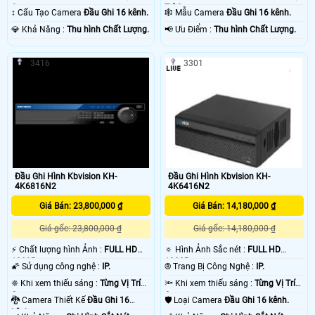
Camera .
Trí Camera .
↕️ Cấu Tạo Camera
Đầu Ghi 16 kênh.
🕸️ Mẫu Camera
Đầu Ghi 16 kênh.
️💎 Khả Năng :
Thu hình Chất Lượng.
️📢 Ưu Điểm :
Thu hình Chất Lượng.
3416
3301
Đầu Ghi Hình Kbvision KH-
Đầu Ghi Hình Kbvision KH-
4K6816N2
4K6416N2
Giá Bán: 23,800,000 ₫
Giá Bán: 14,180,000 ₫
Giá gốc: 23,800,000 ₫
Giá gốc: 14,180,000 ₫
️⚡ Chất lượng hình Ảnh :
FULL HD
🔅 Hình Ảnh Sắc nét :
FULL HD
1080P .
1080P .
🌠 Sử dụng công nghệ :
IP.
®️ Trang Bị Công Nghệ :
IP.
❈ Khi xem thiếu sáng :
Từng Vị Trí
🔦 Khi xem thiếu sáng :
Từng Vị Trí
Camera .
Camera .
🐉️ Camera Thiết Kế
Đầu Ghi 16
🛡 Loại Camera
Đầu Ghi 16 kênh.
kênh.