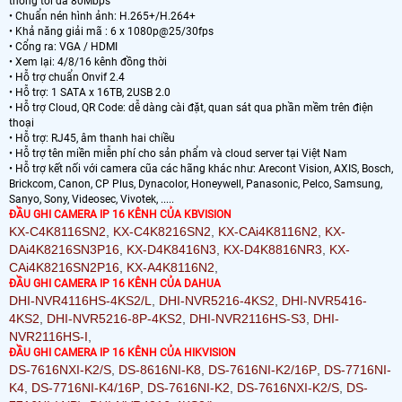
thông tối đa 80Mbps
• Chuẩn nén hình ảnh: H.265+/H.264+
• Khả năng giải mã : 6 x 1080p@25/30fps
• Cổng ra: VGA / HDMI
• Xem lại: 4/8/16 kênh đồng thời
• Hỗ trợ chuẩn Onvif 2.4
• Hỗ trợ: 1 SATA x 16TB, 2USB 2.0
• Hỗ trợ Cloud, QR Code: dễ dàng cài đặt, quan sát qua phần mềm trên điện
thoại
• Hỗ trợ: RJ45, âm thanh hai chiều
• Hỗ trợ tên miền miễn phí cho sản phẩm và cloud server tại Việt Nam
• Hỗ trợ kết nối với camera cũa các hãng khác như: Arecont Vision, AXIS, Bosch,
Brickcom, Canon, CP Plus, Dynacolor, Honeywell, Panasonic, Pelco, Samsung,
Sanyo, Sony, Videosec, Vivotek, .....
ĐẦU GHI CAMERA IP 16 KÊNH CỦA KBVISION
KX-C4K8116SN2
,
KX-C4K8216SN2
,
KX-CAi4K8116N2
,
KX-
DAi4K8216SN3P16
,
KX-D4K8416N3
,
KX-D4K8816NR3
,
KX-
CAi4K8216SN2P16
,
KX-A4K8116N2
,
ĐẦU GHI CAMERA IP 16 KÊNH CỦA DAHUA
DHI-NVR4116HS-4KS2/L
,
DHI-NVR5216-4KS2
,
DHI-NVR5416-
4KS2
,
DHI-NVR5216-8P-4KS2
,
DHI-NVR2116HS-S3
,
DHI-
NVR2116HS-I
,
ĐẦU GHI CAMERA IP 16 KÊNH CỦA HIKVISION
DS-7616NXI-K2/S
,
DS-8616NI-K8
,
DS-7616NI-K2/16P
,
DS-7716NI-
K4
,
DS-7716NI-K4/16P
,
DS-7616NI-K2
,
DS-7616NXI-K2/S
,
DS-