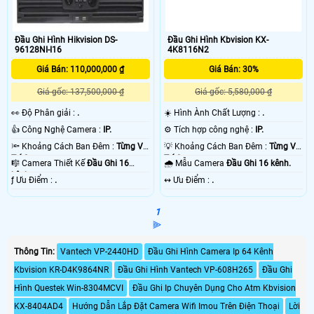
Đầu Ghi Hình Hikvision DS-
Đầu Ghi Hình Kbvision KX-
96128NI-I16
4K8116N2
Giá Bán: 110,000,000 ₫
Giá Bán: 30%
Giá gốc: 137,500,000 ₫
Giá gốc: 5,580,000 ₫
️👀 Độ Phân giải :
.
☀️ Hình Ành Chất Lượng :
.
👍 Công Nghệ Camera :
IP.
⚙ Tích hợp công nghệ :
IP.
🔦 Khoảng Cách Ban Đêm :
Từng Vị
💡 Khoảng Cách Ban Đêm :
Từng Vị
Trí Camera .
Trí Camera .
🎼️ Camera Thiết Kế
Đầu Ghi 16
🌧️ Mẫu Camera
Đầu Ghi 16 kênh.
kênh.
️ƒ Ưu Điểm :
.
️↭ Ưu Điểm :
.
1
⫸
Thông Tin:
Vantech VP-2440HD
Đầu Ghi Hình Camera Ip 64 Kênh
Kbvision KR-D4K9864NR
Đầu Ghi Hình Vantech VP-608H265
Đầu Ghi
Hình Questek Win-8304MCVI
Đầu Ghi Ip Chuyên Dụng Cho Atm Kbvision
KX-8404AD4
Hướng Dẫn Lắp Đặt Camera Wifi Imou Trên Điện Thoại
Lời