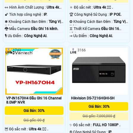
️👀 Hình Ành Chất Lượng :
Ultra 4k
🔅 Độ sắc nét :
Ultra 4k 👍🏾 .
👍🏾 .
🌠 Tích hợp công nghệ :
IP.
🏆 Công Nghệ Sử Dụng :
IP POE.
❃ Khoảng Cách Ban Đêm :
Từng Vị
❂ Khoảng Cách Ban Đêm :
Từng Vị
Trí Camera .
Trí Camera .
🐉️ Mẫu Camera
Đầu Ghi 16 kênh.
♊ Thiết Kế Camera
Đầu Ghi 16
kênh.
️🎙 Ưu Điểm :
Công Nghệ AI.
️⇝ Ưu Điểm :
Công Nghệ AI.
1743
3166
VP-IN1670H4 Đầu Ghi 16 Channel
Hikvision DS-7216HGHI-SH
8.0MP NVR
Giá Bán: 30%
Giá Bán: 30%
Giá gốc: 7,000,000 ₫
Giá gốc: 00 ₫
✨ Độ sắc nét :
FULL HD 1080P .
🦉 Độ sắc nét :
Ultra 4k 👍🏾 .
®️ Công Nghệ Sử Dụng :
IP.