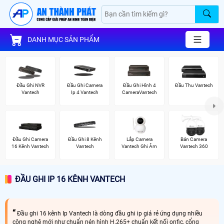
DANH MỤC SẢN PHẨM
Đầu Ghi NVR
Đầu Ghi Camera
Đầu Ghi Hình 4
Đầu Thu Vantech
Vantech
Ip 4 Vantech
CameraVantech
Đầu Ghi Camera
Đầu Ghi 8 Kênh
Lắp Camera
Bán Camera
16 Kênh Vantech
Vantech
Vantech Ghi Âm
Vantech 360
ĐẦU GHI IP 16 KÊNH VANTECH
Đầu ghi 16 kênh Ip Vantech là dòng đầu ghi ip giá rẻ ứng dụng nhiều
công nghệ mới như chuẩn nén hình H.265+ chuẩn kết nối onfic, cổng