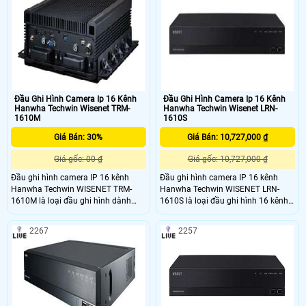
nén: H
Đầu Ghi Hình Camera Ip 16 Kênh
Đầu Ghi Hình Camera Ip 16 Kênh
Hanwha Techwin Wisenet TRM-
Hanwha Techwin Wisenet LRN-
1610M
1610S
Giá Bán: 30%
Giá Bán: 10,727,000 ₫
Giá gốc: 00 ₫
Giá gốc: 10,727,000 ₫
Đầu ghi hình camera IP 16 kênh
Đầu ghi hình camera IP 16 kênh
Hanwha Techwin WISENET TRM-
Hanwha Techwin WISENET LRN-
1610M là loại đầu ghi hình dành
1610S là loại đầu ghi hình 16 kênh
cho camera IP với 16 kênh, chất
với độ phân giải lên đến 5MP có
lượng cao nhất. Dòng sản phẩm
nguồn PoE dùng cho camera IP.
2267
2257
này đáp ứng nhu cầu ghi hình của
LRN-1610S thuôc dòng L Series là
một hệ thống camera quan sát với
dòng đầu ghi chất lượng giá tốt
nhiều camera khác nhau. Phù hợp
thường được sử dụng cho các hộ
sử dụng cho nghành đường sắt,
gia đình, phòng trọ, cửa hàng mua
dịch vụ ô tô vận tải xe bus, xe trường
sắm tiện ích, văn phòng công ty, căn
học, xe khách,
hộ giá rẻ cần chất lượng hình ảnh
camera vừa phải để quan sát