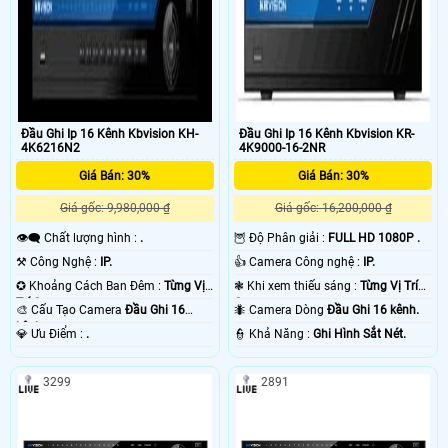
Đầu Ghi Ip 16 Kênh Kbvision KH-
Đầu Ghi Ip 16 Kênh Kbvision KR-
4K6216N2
4K9000-16-2NR
Giá Bán: 30%
Giá Bán: 30%
Giá gốc: 9,980,000 ₫
Giá gốc: 16,200,000 ₫
👁️‍🗨 Chất lượng hình :
.
🦉 Độ Phân giải :
FULL HD 1080P .
⚒ Công Nghệ :
IP.
👍 Camera Công nghệ :
IP.
✪ Khoảng Cách Ban Đêm :
Từng Vị
❃ Khi xem thiếu sáng :
Từng Vị Trí
Trí Camera .
Camera .
🎨 Cấu Tạo Camera
Đầu Ghi 16
🐜 Camera Dòng
Đầu Ghi 16 kênh.
kênh.
️💎 Ưu Điểm :
.
️👮 Khả Năng :
Ghi Hình Sắt Nét.
3299
2891