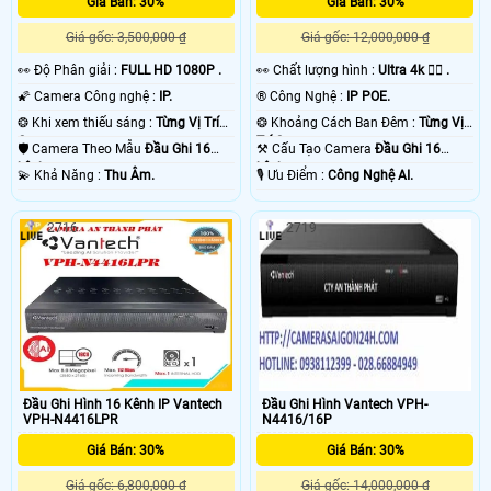
Giá Bán: 30%
Giá Bán: 30%
trong số các hãng chuyên sản xuất loại đầu ghi camera Ip 16 kênh VanTech là:
kbvision, Dahua, Hikvion, Hikook, UNV, HDparagon, vantech là những thương
Giá gốc: 3,500,000 ₫
Giá gốc: 12,000,000 ₫
hiệu chuyên về camera quan sát do đó có nhiều công nghệ về hình ảnh giúp
đầu ghi thông minh hơn💡
️👀 Độ Phân giải :
FULL HD 1080P .
️👀 Chất lượng hình :
Ultra 4k 👍🏾 .
🌠 Camera Công nghệ :
IP.
®️ Công Nghệ :
IP POE.
❂ Khi xem thiếu sáng :
Từng Vị Trí
❂ Khoảng Cách Ban Đêm :
Từng Vị
Camera .
Trí Camera .
🛡 Camera Theo Mẫu
Đầu Ghi 16
⚒ Cấu Tạo Camera
Đầu Ghi 16
kênh.
kênh.
️💫 Khả Năng :
Thu Âm.
️🎙 Ưu Điểm :
Công Nghệ AI.
2716
2719
'
Đầu Ghi Hình 16 Kênh IP Vantech
Đầu Ghi Hình Vantech VPH-
VPH-N4416LPR
N4416/16P
Giá Bán: 30%
Giá Bán: 30%
Giá gốc: 6,800,000 ₫
Giá gốc: 14,000,000 ₫