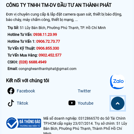
CÔNG TY TNHH TM-DV ĐẦU TƯ AN THÀNH PHÁT
Đơn vị chuyên cung cấp & lắp đặt camera quan sát, thiết bị báo động,
báo cháy, máy chấm công, thiết bị mạng, ...
Trụ Sở:
51 Lũy Bán Bích, Phường Phú Thạnh, TP. Hồ Chí Minh
0938.11.23.99
Hotline Tư Vấn:
0906.72.73.77
Hotline Tư Vấn 1:
0906.855.330
Tư Vấn Kỹ Thuật:
0902.452.577
Tư Vấn Mua Hàng:
(028) 6688.4949
CSKH:
Email:
congngheanthanhphat@gmail.com
Kết nối với chúng tôi
Facebook
Twitter
Tiktok
Youtube
Mã số doanh nghiệp: 0312866570 do Sở Tài Chính
TP.HCM cấp ngày 23/07/2014. Trụ sở chính: 51 Lũy
Bán Bích, Phường Phú Thạnh, Thành Phố Hồ Chí
Minh