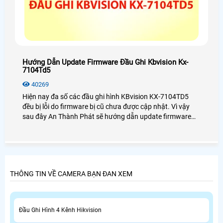
Hướng Dẫn Update Firmware Đầu Ghi Kbvision Kx-
7104Td5
40269
Hiện nay đa số các đầu ghi hình KBvision KX-7104TD5
đều bị lỗi do firmware bị cũ chưa được cập nhật. Vì vậy
sau đây An Thành Phát sẽ hướng dẫn update firmware
đầu ghi hình KX-7104TD5 một cách chi tiết nhất dành cho
bạn.
THÔNG TIN VỀ CAMERA BẠN ĐAN XEM
Đầu Ghi Hình 4 Kênh Hikvision