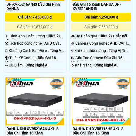
DH-XVR5216AN-I3 Đầu Ghi Hình
Đầu Ghi 16 Kênh DAHUA DH-
DAHUA
XVR5116HS-I3
Giá Bán: 7,450,000 ₫
Giá Bán: 5,250,000 ₫
Giá gốc: 10,672,000 ₫
Giá gốc: 7,560,000 ₫
🔅 Hình Ành Chất Lượng :
Ultra 2k+
👁 Độ Phân giải :
Ultra 2k+ sắc nét .
sắc nét .
⚒ Tích hợp công nghệ :
AHD CVI
⚙ Camera Công nghệ :
AHD CVI TVI
TVI BCS.
BCS.
❂ Khoảng Cách Ban Đêm :
Từng Vị
⭐ Khi xem thiếu sáng :
Từng Vị Trí
Trí Camera .
Camera .
🐉️ Thiết Kế Camera
Đầu Ghi 16
🎼️ Cấu Tạo Camera
Đầu Ghi 16
kênh.
kênh.
️⇝ Ưu Điểm :
Công Nghệ AI.
️➲ Khả Năng :
Công Nghệ AI.
3819
3652
DAHUA DHI-XVR5216AN-4KL-I3
DAHUA DH-XVR5116HE-4KL-I3
Đầu Ghi Hình 16 Kênh
Đầu Ghi Hình 16 Kênh