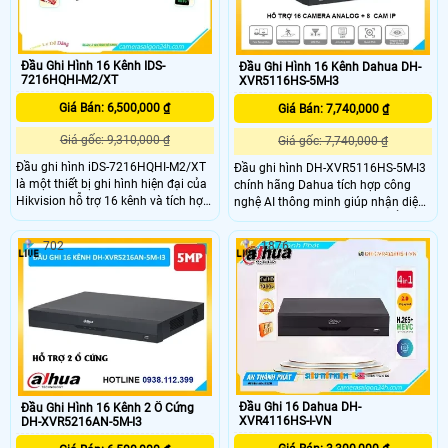
Đầu Ghi Hình 16 Kênh IDS-
Đầu Ghi Hình 16 Kênh Dahua DH-
7216HQHI-M2/XT
XVR5116HS-5M-I3
Giá Bán: 6,500,000 ₫
Giá Bán: 7,740,000 ₫
Giá gốc: 9,310,000 ₫
Giá gốc: 7,740,000 ₫
Đầu ghi hình iDS-7216HQHI-M2/XT
Đầu ghi hình DH-XVR5116HS-5M-I3
là một thiết bị ghi hình hiện đại của
chính hãng Dahua tích hợp công
Hikvision hỗ trợ 16 kênh và tích hợp
nghệ AI thông minh giúp nhận diện
nhiều tính năng thông minh. Thiết bị
khuôn mặt và phát hiện chuyển
này nổi bật với khả năng nhận diện
động chính xác. Hỗ trợ 16 kênh độ
702
1876
khuôn mặt và phân tích hình ảnh
phân giải camera lên đến 6MP
tiên tiến, giúp nâng cao hiệu quả
mang lại hình ảnh sắc nét và chi
giám sát an ninh. iDS-7216HQHI-
tiết, được thiết kế vỏ kim loại cứng
M2/XT hỗ trợ nhiều chuẩn nén video
cáp nhỏ gọn, dễ dàng lắp đặt phù
như H.265 Pro+ và H
hợp cho các hệ thống giám sát an
ninh chuyên nghiệp.
Đầu Ghi 16 Dahua DH-
Đầu Ghi Hình 16 Kênh 2 Ổ Cứng
XVR4116HS-I-VN
DH-XVR5216AN-5M-I3