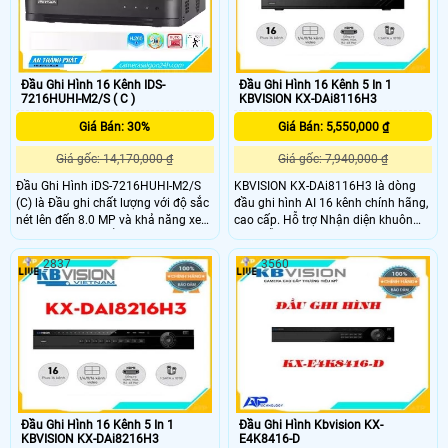
Đầu Ghi Hình 16 Kênh IDS-
Đầu Ghi Hình 16 Kênh 5 In 1
7216HUHI-M2/S ( C )
KBVISION KX-DAi8116H3
Giá Bán: 30%
Giá Bán: 5,550,000 ₫
Giá gốc: 14,170,000 ₫
Giá gốc: 7,940,000 ₫
Đầu Ghi Hình iDS-7216HUHI-M2/S
KBVISION KX-DAi8116H3 là dòng
(C) là Đầu ghi chất lượng với độ sắc
đầu ghi hình AI 16 kênh chính hãng,
nét lên đến 8.0 MP và khả năng xem
cao cấp. Hỗ trợ Nhận diện khuôn
ban đêm. Sản phẩm được trang bị
mặt, hỗ trợ tìm kiếm và phát hiện
công nghệ hình ảnh AHD, CVI, TVI,
người lạ mặt trong khu vực giám
2837
3560
BCS, giúp đảm bảo chất lượng hình
sát. Hỗ trợ camera IP tối đa 24 kênh,
ảnh tốt nhất. Điểm nổi bật của đầu
lên đến 6Mp. Băng thông tối đa 128
ghi này là khả năng lắp thêm 8
Mbps
camera IP để nâng cao hiệu suất
giám sát trong nhà
Đầu Ghi Hình 16 Kênh 5 In 1
Đầu Ghi Hình Kbvision KX-
KBVISION KX-DAi8216H3
E4K8416-D