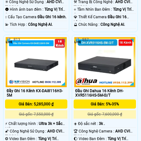
✳️ Công Nghệ Sử Dụng :
AHD CVI
⚒ Trang Bị Công Nghệ :
AHD CVI
TVI BCS.
TVI BCS.
🌚 Hình ảnh ban đêm :
Từng Vị Trí
⭐ Tầm Nhìn Ban Đêm :
Từng Vị Trí
Camera .
Camera .
↕️ Cấu Tạo Camera
Đầu Ghi 16 kênh.
💎 Thiết Kế Camera
Đầu Ghi 16
kênh.
️💫 Tích Hợp :
Công Nghệ AI.
️🔮 Chức Năng :
Công Nghệ AI.
'
813
557
Đầy Ghi 16 Kênh KX-DAi8116H3-
Đầu Ghi Dahua 16 Kênh DH-
5M
XVR5116HS-5M-I3/T
Giá Bán: 5,285,000 ₫
Giá Bán: 5%-35%
Giá gốc: 7,550,000 ₫
Giá gốc: 7,600,000 ₫
️⚡ Chất lượng hình :
Ultra 3k + Sắc
☀️ Độ sắc nét :
3k .
Nét .
🌠 Công Nghệ Sử Dụng :
AHD CVI
🏆 Công Nghệ Camera :
AHD CVI
TVI BCS.
TVI BCS.
❂ Video Ban Đêm :
Từng Vị Trí
🌔 Video Ban Đêm :
Từng Vị Trí