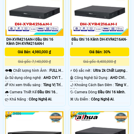
DH-XVR4216AN-I Đầu Ghi 16
Đầu Ghi 16 Kênh DH-XVR4216AN-
Kênh DH-XVR4216AN-I
I
Giá Bán: 4,980,000 ₫
Giá Bán: 30%
Giá gốc: 7,140,000 ₫
Giá gốc: 8,400,000 ₫
👁️‍🗨 Chất lượng hình Ảnh :
FULL HD
️⚡ Độ sắc nét :
Ultra 2k Chất Lượng
1080P .
Cao .
👍 Sử dụng công nghệ :
AHD CVI TVI
🤖️ Công Nghệ Sử Dụng :
AHD CVI
BCS.
TVI BCS.
🌈 Khi xem thiếu sáng :
Từng Vị Trí
🌙 Khoảng Cách Ban Đêm :
Từng Vị
Camera .
Trí Camera .
🌧️ Camera Thiết Kế
Đầu Ghi 16
💦 Camera Dòng
Đầu Ghi 16 kênh.
kênh.
️ლ Khả Năng :
Công Nghệ AI.
️⌘ Ưu Điểm :
Công Nghệ AI.
3486
4069