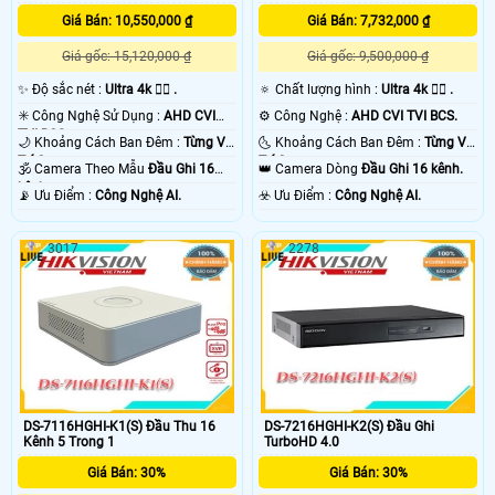
Giá Bán: 10,550,000 ₫
Giá Bán: 7,732,000 ₫
Giá gốc: 15,120,000 ₫
Giá gốc: 9,500,000 ₫
✨ Độ sắc nét :
Ultra 4k 👍🏾 .
🔅 Chất lượng hình :
Ultra 4k 👍🏾 .
✳️ Công Nghệ Sử Dụng :
AHD CVI
⚙ Công Nghệ :
AHD CVI TVI BCS.
TVI BCS.
🌙 Khoảng Cách Ban Đêm :
Từng Vị
🌜 Khoảng Cách Ban Đêm :
Từng Vị
Trí Camera .
Trí Camera .
🕉️ Camera Theo Mẫu
Đầu Ghi 16
👑 Camera Dòng
Đầu Ghi 16 kênh.
kênh.
️📡 Ưu Điểm :
Công Nghệ AI.
️☣️ Ưu Điểm :
Công Nghệ AI.
3017
2278
DS-7116HGHI-K1(S) Đầu Thu 16
DS-7216HGHI-K2(S) Đầu Ghi
Kênh 5 Trong 1
TurboHD 4.0
Giá Bán: 30%
Giá Bán: 30%