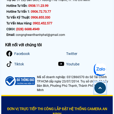
0938.11.23.99
Hotline Tư Vấn:
0906.72.73.77
Hotline Tư Vấn 1:
0906.855.330
Tư Vấn Kỹ Thuật:
0902.452.577
Tư Vấn Mua Hàng:
(028) 6688.4949
CSKH:
Email:
congngheanthanhphat@gmail.com
Kết nối với chúng tôi
Facebook
Twitter
Tiktok
Youtube
Mã số doanh nghiệp: 0312866570 do Sở Tài Chính
TP.HCM cấp ngày 23/07/2014. Trụ sở chính: 51 Lũy
Bán Bích, Phường Phú Thạnh, Thành Phố Hồ Chí
Minh
ĐƠN VỊ TRỰC TIẾP THI CÔNG LẮP ĐẶT HỆ THỐNG CAMERA AN
NINH