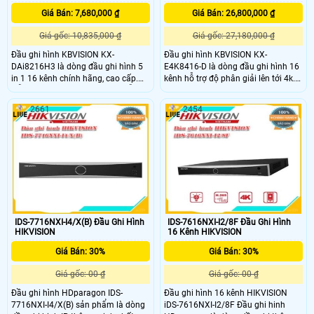
Giá Bán: 7,680,000 ₫
Giá Bán: 26,800,000 ₫
Giá gốc: 10,835,000 ₫
Giá gốc: 27,180,000 ₫
Đầu ghi hình KBVISION KX-
Đầu ghi hình KBVISION KX-
DAi8216H3 là dòng đầu ghi hình 5
E4K8416-D là dòng đầu ghi hình 16
in 1 16 kênh chính hãng, cao cấp.
kênh hỗ trợ độ phân giải lên tới 4k.
Hỗ trợ Nhận diện khuôn mặt, hỗ trợ
Tích hợp công nghệ hình ảnh 5 in 1
tìm kiếm và phát hiện người lạ mặt
hỗ trợ 5 công nghệ camera khác
2661
2454
trong khu vực giám sát. Hỗ trợ
nhau (HDCVI/AHD/TVI/CVBS/IP).
camera IP tối đa 24 kênh, lên đến
Hỗ trợ camera IP tối đa lên tới 24
6Mp. Băng thông tối đa 128 Mbps
kênh,leentowis 4.0Megapixel
IDS-7716NXI-I4/X(B) Đầu Ghi Hình
IDS-7616NXI-I2/8F Đầu Ghi Hình
HIKVISION
16 Kênh HIKVISION
Giá Bán: 30%
Giá Bán: 30%
Giá gốc: 00 ₫
Giá gốc: 00 ₫
Đầu ghi hình HDparagon IDS-
Đầu ghi hình 16 kênh HIKVISION
7716NXI-I4/X(B) sản phẩm là dòng
iDS-7616NXI-I2/8F Đầu ghi hinh