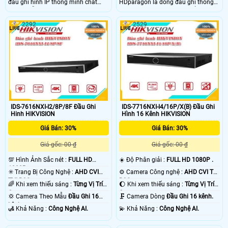
đầu ghi hinh IP thông minh chất
HDparagon là dòng đầu ghi thông
lượng. Hỗ trợ cả nhận dạng khuôn
minh deep-learning sản phẩm có
mặt và giảm báo động giả dựa trên
thiết kế chắc chắn. Hỗ trợ camera
2292
2529
thuật toán học sâu. Hỗ trợ kết nối
tối đa PoE 12 Megapixel. Hỗ trợ giải
tới 16 kênh camera IP Hỗ trợ giải
nén H.265+
mã các định dạng video H.265 + / H
IDS-7616NXI-I2/8P/8F Đầu Ghi
IDS-7716NXI-I4/16P/X(B) Đầu Ghi
Hinh HIKVISION
Hình 16 Kênh HIKVISION
Giá Bán: 30%
Giá Bán: 30%
Giá gốc: 00 ₫
Giá gốc: 00 ₫
💯 Hình Ảnh Sắc nét :
FULL HD
☀️ Độ Phân giải :
FULL HD 1080P .
1080P .
✳️ Trang Bị Công Nghệ :
AHD CVI
⚙ Camera Công nghệ :
AHD CVI TVI
TVI BCS.
BCS.
🌈 Khi xem thiếu sáng :
Từng Vị Trí
🌔 Khi xem thiếu sáng :
Từng Vị Trí
Camera .
Camera .
💢 Camera Theo Mẫu
Đầu Ghi 16
🗜️ Camera Dòng
Đầu Ghi 16 kênh.
kênh.
️🛃 Khả Năng :
Công Nghệ AI.
️💫 Khả Năng :
Công Nghệ AI.