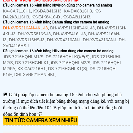
ĐẦU GHI 16 KÊNH CÁC HÃNG CAMERA UY TÍN
Đầu ghi camera 16 kênh hãng kbvision dùng cho camera hd analog
KX-CAi7116H1
,
KX-DAi8416H3
,
KX-DAi8816H3
,
KX-
DAi2K8116H3
,
KX-E4K8416-D
,
KX-DAi8116H3
,
Đầu ghi camera 16 kênh hãng Dahua dùng cho camera hd analog
DH-XVR5216AN-4KL-I3
,
DH-XVR5116HE-4KL-I3
,
DH-XVR5116H-
4KL-I3
,
DH-XVR5816S-I3
,
DH-XVR5416L-I3
,
DH-XVR5216AN-
I3
,
DH-XVR5116HS-I3
,
DH-XVR4216AN-I
,
DH-XVR4216AN-I
,
DH-
XVR4116HS-I
Đầu ghi camera 16 kênh hãng Hikvision dùng cho camera hd analog
iDS-7216HQHI-M1/S
,
DS-7216HQHI-KQ/E(S)
,
IDS-7216HUHI-
M2/S
,
DS-7216HGHI-K1
,
iDS-7216HQHI-M2/S
,
IDS-7216HQHI-
M2/FA
,
KX-CAi7216H1
,
DS-7216HGHI-K1(S)
,
DS-7216HQHI-
K1/E
,
DHI-XVR5216AN-4KL
,
💾 Giải pháp lắp camera hd analog 16 kênh cho văn phòng nhà
xưởng là mục đích tiết kiệm băng thông mạng đáng kể, với trang bị
ổ cứng có thể lên đến 10 TB giúp lưu trữ lâu hơn hệ thống hoặt
động ổn định hơn 💡
TIN TỨC CAMERA XEM NHIỀU