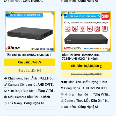
️✔️ Tích Hợp :
Công Nghệ AI.
️✨ Ưu Điểm :
Công Nghệ AI.
668
1072
Đầu Ghi 16 DH-XVR5216AN-I3/T
Đầu Ghi DVR Hikvision IDS-
7216HUHI-M2/X 16 Kênh
Giá Bán: 5%-35%
Giá Bán: 10,346,000 ₫
Giá gốc: Liên Hệ
Giá gốc: 14,780,000 ₫
👁 Chất lượng hình Ảnh :
FULL HD
👁️‍🗨 Hình Ành Chất Lượng :
Ultra 4k
1080P .
🌠 Camera Công nghệ :
AHD CVI TVI
👍🏾 .
⚒ Công Nghệ :
AHD CVI TVI BCS.
BCS.
✪ Xem Được Ban Đêm :
Từng Vị Trí
💡 Hình ảnh ban đêm :
Từng Vị Trí
Camera .
🕸️ Mẫu Camera
Đầu Ghi 16 kênh.
Camera .
🎨 Camera Theo Mẫu
Đầu Ghi 16
️➲ Khả Năng :
Công Nghệ AI.
kênh.
️✨ Ưu Điểm :
Công Nghệ AI.