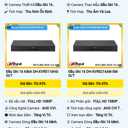
Camera .
Camera .
🎼️ Camera Thiết Kế
Đầu Ghi 16
🎲 Camera Theo Mẫu
Đầu Ghi 16
kênh.
kênh.
️✔️ Tích Hợp :
Thu hình Ổn Định.
️🎙 Tích Hợp :
Thu Âm Và Loa.
620
254
Đầu Ghi 16 Kênh DH-XVR5116HS-
Đầu Ghi 16 DH-XVR5216AN-5M-
I3/T
I3/T
Giá Bán: 5%-35%
Giá Bán: 5%-35%
Giá gốc: Liên Hệ
Giá gốc: Liên Hệ
🔆 Độ sắc nét :
FULL HD 1080P .
✨ Độ Phân giải :
FULL HD 1080P .
🕉️ Công Nghệ Camera :
AHD CVI
®️ Tích hợp công nghệ :
AHD CVI TVI
TVI BCS.
BCS.
🌚 Nhìn Ban Đêm :
Từng Vị Trí
💥 Xem ban đêm :
Từng Vị Trí
Camera .
Camera .
🕸️ Camera Dòng
Đầu Ghi 16 kênh.
♊ Camera Dòng
Đầu Ghi 16 kênh.