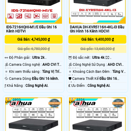
IDS-7216HQHI-M1/E Đầu Ghi 16
DAHUA DH-XVR5116H-4KL-I3 Đầu
Kênh HDTVI
Ghi Hình 16 Kênh HDCVI
Giá Bán: 4,745,000 ₫
Giá Bán: 9,400,000 ₫
Giá gốc: 6,780,000 ₫
Giá gốc: 13,440,000 ₫
️👀 Độ Phân giải :
Ultra 2k .
🦉 Độ sắc nét :
Ultra 4k 👍🏾 .
🕉️ Camera Công nghệ :
AHD CVI TVI
🕉️ Công Nghệ Sử Dụng :
AHD CVI
BCS.
TVI BCS.
🔅 Khi xem thiếu sáng :
Từng Vị Trí
🔅 Khoảng Cách Ban Đêm :
Từng Vị
Camera .
Trí Camera .
💦 Camera Dòng
Đầu Ghi 16 kênh.
🛡 Camera Thiết Kế
Đầu Ghi 16
kênh.
️ƒ Khả Năng :
Công Nghệ AI.
️₤ Ưu Điểm :
Công Nghệ AI.
2803
3324