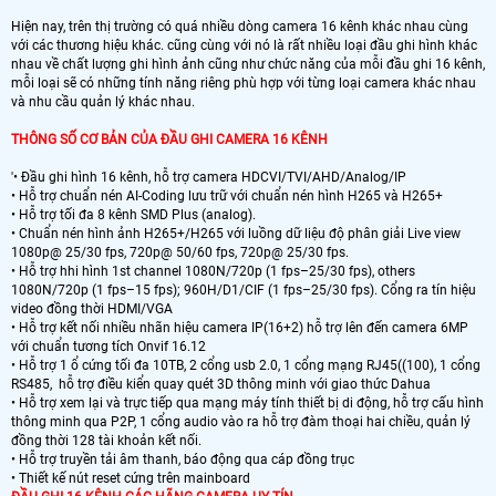
Hiện nay, trên thị trường có quá nhiều dòng camera 16 kênh khác nhau cùng
với các thương hiệu khác. cũng cùng với nó là rất nhiều loại đầu ghi hình khác
nhau về chất lượng ghi hình ảnh cũng như chức năng của mỗi đầu ghi 16 kênh,
mỗi loại sẽ có những tính năng riêng phù hợp với từng loại camera khác nhau
và nhu cầu quản lý khác nhau.
THÔNG SỐ CƠ BẢN CỦA ĐẦU GHI CAMERA 16 KÊNH
'• Đầu ghi hình 16 kênh, hỗ trợ camera HDCVI/TVI/AHD/Analog/IP
• Hỗ trợ chuẩn nén AI-Coding lưu trữ với chuẩn nén hình H265 và H265+
• Hỗ trợ tối đa 8 kênh SMD Plus (analog).
• Chuẩn nén hình ảnh H265+/H265 với luồng dữ liệu độ phân giải Live view
1080p@ 25/30 fps, 720p@ 50/60 fps, 720p@ 25/30 fps.
• Hỗ trợ hhi hình 1st channel 1080N/720p (1 fps–25/30 fps), others
1080N/720p (1 fps–15 fps); 960H/D1/CIF (1 fps–25/30 fps). Cổng ra tín hiệu
video đồng thời HDMI/VGA
• Hỗ trợ kết nối nhiều nhãn hiệu camera IP(16+2) hỗ trợ lên đến camera 6MP
với chuẩn tương tích Onvif 16.12
• Hỗ trợ 1 ổ cứng tối đa 10TB, 2 cổng usb 2.0, 1 cổng mạng RJ45((100), 1 cổng
RS485, hỗ trợ điều kiển quay quét 3D thông minh với giao thức Dahua
• Hỗ trợ xem lại và trực tiếp qua mạng máy tính thiết bị di động, hỗ trợ cấu hình
thông minh qua P2P, 1 cổng audio vào ra hỗ trợ đàm thoại hai chiều, quản lý
đồng thời 128 tài khoản kết nối.
• Hỗ trợ truyền tải âm thanh, báo động qua cáp đồng trục
• Thiết kế nút reset cứng trên mainboard