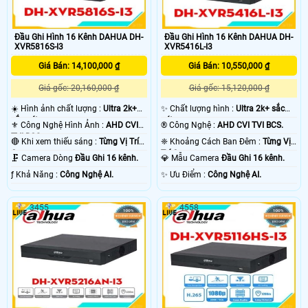
Đầu Ghi Hình 16 Kênh DAHUA DH-
Đầu Ghi Hình 16 Kênh DAHUA DH-
XVR5816S-I3
XVR5416L-I3
Giá Bán: 14,100,000 ₫
Giá Bán: 10,550,000 ₫
Giá gốc: 20,160,000 ₫
Giá gốc: 15,120,000 ₫
☀️ Hình ảnh chất lượng :
Ultra 2k+
✨ Chất lượng hình :
Ultra 2k+ sắc
sắc nét .
nét .
⚜️ Công Nghệ Hình Ảnh :
AHD CVI
®️ Công Nghệ :
AHD CVI TVI BCS.
TVI BCS.
🔴 Khi xem thiếu sáng :
Từng Vị Trí
❈ Khoảng Cách Ban Đêm :
Từng Vị
Camera .
Trí Camera .
🗜️ Camera Dòng
Đầu Ghi 16 kênh.
💎 Mẫu Camera
Đầu Ghi 16 kênh.
️ƒ Khả Năng :
Công Nghệ AI.
️✨ Ưu Điểm :
Công Nghệ AI.
3455
4558