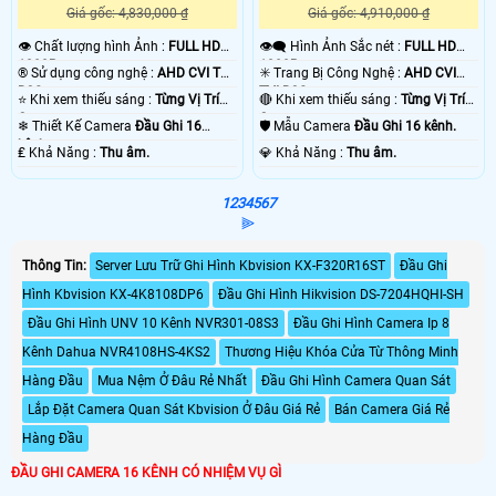
Giá gốc: 4,830,000 ₫
Giá gốc: 4,910,000 ₫
👁 Chất lượng hình Ảnh :
FULL HD
👁️‍🗨 Hình Ảnh Sắc nét :
FULL HD
1080P .
1080P .
®️ Sử dụng công nghệ :
AHD CVI TVI
✳️ Trang Bị Công Nghệ :
AHD CVI
BCS.
TVI BCS.
⭐ Khi xem thiếu sáng :
Từng Vị Trí
🔴 Khi xem thiếu sáng :
Từng Vị Trí
Camera .
Camera .
❄ Thiết Kế Camera
Đầu Ghi 16
🛡 Mẫu Camera
Đầu Ghi 16 kênh.
kênh.
️₤ Khả Năng :
Thu âm.
️💎 Khả Năng :
Thu âm.
1
2
3
4
5
6
7
⫸
Thông Tin:
Server Lưu Trữ Ghi Hình Kbvision KX-F320R16ST
Đầu Ghi
Hình Kbvision KX-4K8108DP6
Đầu Ghi Hình Hikvision DS-7204HQHI-SH
Đầu Ghi Hình UNV 10 Kênh NVR301-08S3
Đầu Ghi Hình Camera Ip 8
Kênh Dahua NVR4108HS-4KS2
Thương Hiệu Khóa Cửa Từ Thông Minh
Hàng Đầu
Mua Nệm Ở Đâu Rẻ Nhất
Đầu Ghi Hình Camera Quan Sát
Lắp Đặt Camera Quan Sát Kbvision Ở Đâu Giá Rẻ
Bán Camera Giá Rẻ
Hàng Đầu
ĐẦU GHI CAMERA 16 KÊNH CÓ NHIỆM VỤ GÌ