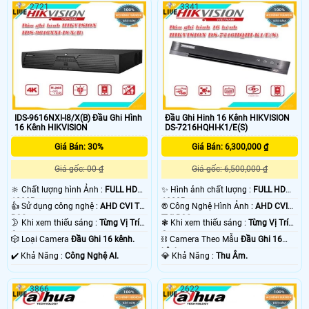
2721
3341
IDS-9616NXI-I8/X(B) Đầu Ghi Hình
Đầu Ghi Hinh 16 Kênh HIKVISION
16 Kênh HIKVISION
DS-7216HQHI-K1/E(S)
Giá Bán: 30%
Giá Bán: 6,300,000 ₫
Giá gốc: 00 ₫
Giá gốc: 6,500,000 ₫
🔆 Chất lượng hình Ảnh :
FULL HD
✨ Hình ảnh chất lượng :
FULL HD
1080P .
1080P .
👍 Sử dụng công nghệ :
AHD CVI TVI
®️ Công Nghệ Hình Ảnh :
AHD CVI
BCS.
TVI BCS.
🌛 Khi xem thiếu sáng :
Từng Vị Trí
❃ Khi xem thiếu sáng :
Từng Vị Trí
Camera .
Camera .
🎲 Loại Camera
Đầu Ghi 16 kênh.
⛓ Camera Theo Mẫu
Đầu Ghi 16
kênh.
️✔️ Khả Năng :
Công Nghệ AI.
️💎 Khả Năng :
Thu Âm.
3866
2622