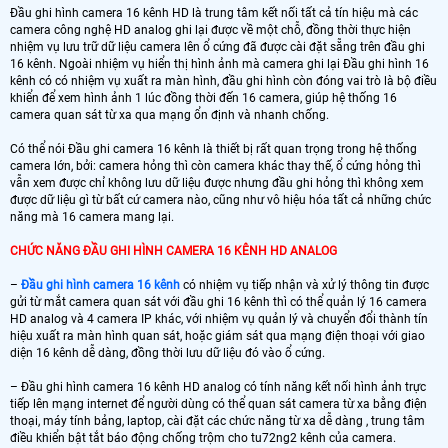
Đầu ghi hình camera 16 kênh HD là trung tâm kết nối tất cả tín hiệu mà các
camera công nghệ HD analog ghi lại được về một chỗ, đồng thời thực hiện
nhiệm vụ lưu trữ dữ liệu camera lên ổ cứng đã được cài đặt sẵng trên đầu ghi
16 kênh. Ngoài nhiệm vụ hiển thị hình ảnh mà camera ghi lại Đầu ghi hình 16
kênh có có nhiệm vụ xuất ra màn hình, đầu ghi hình còn đóng vai trò là bộ điều
khiển để xem hình ảnh 1 lúc đồng thời đến 16 camera, giúp hệ thống 16
camera quan sát từ xa qua mạng ổn định và nhanh chống.
Có thể nói Đầu ghi camera 16 kênh là thiết bị rất quan trọng trong hệ thống
camera lớn, bởi: camera hỏng thì còn camera khác thay thế, ổ cứng hỏng thì
vẫn xem được chỉ không lưu dữ liệu được nhưng đầu ghi hỏng thì không xem
được dữ liệu gì từ bất cứ camera nào, cũng như vô hiệu hóa tất cả những chức
năng mà 16 camera mang lại.
CHỨC NĂNG ĐẦU GHI HÌNH CAMERA 16 KÊNH HD ANALOG
–
Đầu ghi hình camera 16 kênh
có nhiệm vụ tiếp nhận và xử lý thông tin được
gửi từ mắt camera quan sát với đầu ghi 16 kênh thì có thể quản lý 16 camera
HD analog và 4 camera IP khác, với nhiệm vụ quản lý và chuyển đổi thành tín
hiệu xuất ra màn hình quan sát, hoặc giám sát qua mạng điện thoại với giao
diện 16 kênh dễ dàng, đồng thời lưu dữ liệu đó vào ổ cứng.
– Đầu ghi hình camera 16 kênh HD analog có tính năng kết nối hình ảnh trực
tiếp lên mạng internet để người dùng có thể quan sát camera từ xa bằng điện
thoại, máy tính bảng, laptop, cài đặt các chức năng từ xa dễ dàng , trung tâm
điều khiển bật tắt báo động chống trộm cho tu72ng2 kênh của camera.