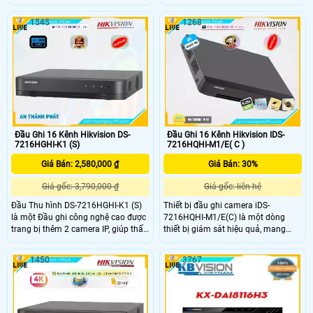
năng thông minh Hỗ trợ chuẩn nén
Hỗ trợ Nhận diện khuôn mặt, hỗ trợ
AI-Coding Hỗ trợ kết nối nhiều nhãn
tìm kiếm và phát hiện người lạ mặt
1545
1268
hiệu camera IP (16+8) hỗ trợ lên đến
trong khu vực giám sát. Hỗ trợ
camera 6MP với chuẩn tương tích
camera IP tối đa 32 kênh, lên đến
Onvif 21.06
8Mp. Băng thông tối đa 128 Mbps
Đầu Ghi 16 Kênh Hikvision DS-
Đầu Ghi 16 Kênh Hikvision IDS-
7216HGHI-K1 (S)
7216HQHI-M1/E( C )
Giá Bán: 2,580,000 ₫
Giá Bán: 30%
Giá gốc: 3,790,000 ₫
Giá gốc: liên hệ
Đầu Thu hình DS-7216HGHI-K1 (S)
Thiết bị đầu ghi camera iDS-
là một Đầu ghi công nghệ cao được
7216HQHI-M1/E(C) là một dòng
trang bị thêm 2 camera IP, giúp thấy
thiết bị giám sát hiệu quả, mang
rõ hơn khi bị ánh ngược chiều ánh
đến hình ảnh sắc nét với độ phân
sáng. Với công nghệ thiếu sáng 1
giải Ultra 2k. Thiết bị này còn có khả
1450
3767
HDD và thiết kế tinh tế, đầu ghi 16
năng xử lý hình ảnh hiệu quả, đặc
kênh mang lại chất lượng hình ảnh
biệt là trong điều kiện thiếu sáng. Để
sắc nét với hỗ trợ các công nghệ
tăng cường khả năng giám sát, nó
AHD CVI TVI BCS
còn hỗ trợ thêm 2 camera IP và lắp
trong nhà để có tầm nhìn tốt hơn