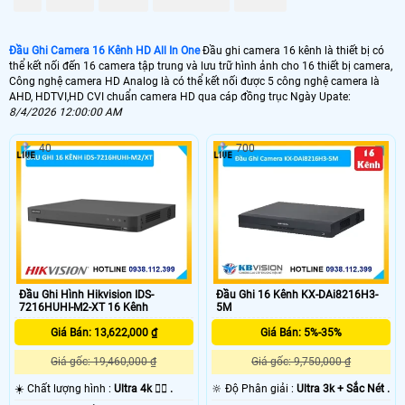
📼 Đầu Ghi 16 Kênh Hikvision Giá Rẻ
Đầu Ghi Camera 16 Kênh HD All In One
Đầu ghi camera 16 kênh là thiết bị có
2.800.000 VNĐ
DS-7216HGHI-K1
thể kết nối đến 16 camera tập trung và lưu trữ hình ảnh cho 16 thiết bị camera,
Công nghệ camera HD Analog là có thể kết nối được 5 công nghệ camera là
🗄 Đầu Thu Camera 16 Kênh Kbvision
AHD, HDTVI,HD CVI chuẩn camera HD qua cáp đồng trục Ngày Upate:
8/4/2026 12:00:00 AM
3.500,000 VNĐ
KX-CAi7116H1
40
700
📬 Đầu Ghi 16 Kênh 4k Dahua
10.500.000 VNĐ
DH-XVR5116H-4KL-I3
📀 Đầu Ghi 16 kênh dành cho các dòng camera công nghê HD analog với
chất lượng ghi hình ảnh từ HD 1080N đến chất lượng ghi hình ultr 4k. Đầu
ghi sử dụng công nghệ lưu trữ h265 và h265+ tiết kiệm dung lượng lưu trữ ,
Đầu ghi camera hd 16 kênh giá rẻ giám sát qua mạng điện thoại ổn định
Đầu Ghi Hình Hikvision IDS-
Đầu Ghi 16 Kênh KX-DAi8216H3-
với công nghệ cloud và tên miền theo chính hãng.
7216HUHI-M2-XT 16 Kênh
5M
Giá Bán: 13,622,000 ₫
Giá Bán: 5%-35%
Giá gốc: 19,460,000 ₫
Giá gốc: 9,750,000 ₫
☀️ Chất lượng hình :
Ultra 4k 👍🏾 .
🔆 Độ Phân giải :
Ultra 3k + Sắc Nét .