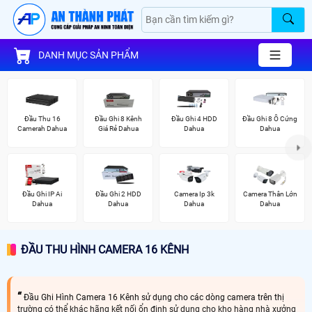
DANH MỤC SẢN PHẨM
Đầu Thu 16
Đầu Ghi 8 Kênh
Đầu Ghi 4 HDD
Đầu Ghi 8 Ổ Cứng
Camerah Dahua
Giá Rẻ Dahua
Dahua
Dahua
Đầu Ghi IP Ai
Đầu Ghi 2 HDD
Camera Ip 3k
Camera Thân Lớn
Dahua
Dahua
Dahua
Dahua
ĐẦU THU HÌNH CAMERA 16 KÊNH
Đầu Ghi Hình Camera 16 Kênh sử dụng cho các dòng camera trên thị
trường có thể khác hãng kết nối ổn định sử dụng cho kho hàng nhà xưởng