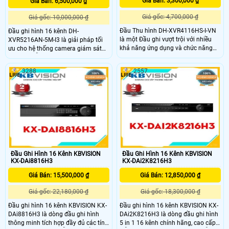
Giá Bán: 3,300,000 ₫
Giá Bán: 6,500,000 ₫
Giá gốc: 4,700,000 ₫
Giá gốc: 10,000,000 ₫
Đầu Thu hình DH-XVR4116HS-I-VN
Đầu ghi hình 16 kênh DH-
là một Đầu ghi vượt trội với nhiều
XVR5216AN-5M-I3 là giải pháp tối
khả năng ứng dụng và chức năng
ưu cho hệ thống camera giám sát
thông minh. Với sự tích hợp công
an ninh, hỗ trợ camera 5 in 1
nghệ chip xử lý hình ảnh CMOS
HDCVI/TVI/AHD/Analog/IP với độ
3288
2557
phân giải lên đến 5MP. Mang đến
điểm nổi bật như 2 ổ cứng tối đa
16TB, hỗ trợ AI thông minh như
QuickPick 2.0, phát hiện thay đổi
cảnh, bảo vệ vành đai, nhận diện
khuôn mặt và SMD Plus đáp ứng
nhu cầu tốt cho người dùng
Đầu Ghi Hình 16 Kênh KBVISION
Đầu Ghi Hình 16 Kênh KBVISION
KX-DAi8816H3
KX-DAi2K8216H3
Giá Bán: 15,500,000 ₫
Giá Bán: 12,850,000 ₫
Giá gốc: 22,180,000 ₫
Giá gốc: 18,300,000 ₫
Đầu ghi hình 16 kênh KBVISION KX-
Đầu ghi hình 16 kênh KBVISION KX-
DAi8816H3 là dòng đầu ghi hình
DAi2K8216H3 là dòng đầu ghi hình
thông minh tích hợp đầy đủ các tính
5 in 1 16 kênh chính hãng, cao cấp.