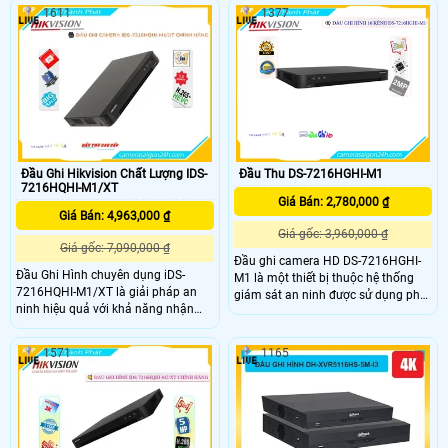
1611
1377
Đầu Ghi Hikvision Chất Lượng IDS-
Đầu Thu DS-7216HGHI-M1
7216HQHI-M1/XT
Giá Bán: 2,780,000 ₫
Giá Bán: 4,963,000 ₫
Giá gốc: 3,960,000 ₫
Giá gốc: 7,090,000 ₫
Đầu ghi camera HD DS-7216HGHI-
Đầu Ghi Hình chuyên dụng iDS-
M1 là một thiết bị thuộc hệ thống
7216HQHI-M1/XT là giải pháp an
giám sát an ninh được sử dụng phổ
ninh hiệu quả với khả năng nhận
biến trong các hệ thống camera
diện khuôn mặt HD và điện năng
giám sát tại nhà, công ty, văn
tiêu thụ ít. Sản phẩm sử dụng chip
phòng, cửa hàng, hay các khu vực
1571
1165
Turbo ACUSENSE tiên tiến, đảm bảo
khác. DS-7216HGHI-M1 hỗ trợ ghi
chất lượng hình ảnh camera sắc nét
hình và xem lại các camera HD với
cả ban đêm. Với khả năng trang bị
độ phân giải lên tới 720p
công nghệ AHD, CVI, TVI, BCS độ
bền cao hình ảnh chất lượng cao và
tiết kiệm chi phí