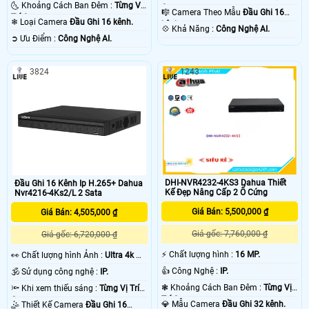
🌜 Khoảng Cách Ban Đêm :
Từng Vị
Camera .
🎼️ Camera Theo Mẫu
Đầu Ghi 16
Trí Camera .
❄ Loại Camera
Đầu Ghi 16 kênh.
kênh.
️💠 Khả Năng :
Công Nghệ AI.
️➲ Ưu Điểm :
Công Nghệ AI.
3824
1243
DHI-NVR4232-4KS3 Dahua Thiết
Đầu Ghi 16 Kênh Ip H.265+ Dahua
Kế Đẹp Nâng Cấp 2 Ổ Cứng
Nvr4216-4Ks2/L 2 Sata
Giá Bán: 5,500,000 ₫
Giá Bán: 4,505,000 ₫
Giá gốc: 7,760,000 ₫
Giá gốc: 6,720,000 ₫
️⚡ Chất lượng hình :
16 MP.
️👀 Chất lượng hình Ảnh :
Ultra 4k 👍🏾
.
👍 Công Nghệ :
IP.
🕉️ Sử dụng công nghệ :
IP.
❃ Khoảng Cách Ban Đêm :
Từng Vị
🔦 Khi xem thiếu sáng :
Từng Vị Trí
Trí Camera .
Camera .
💎 Mẫu Camera
Đầu Ghi 32 kênh.
🤹 Thiết Kế Camera
Đầu Ghi 16