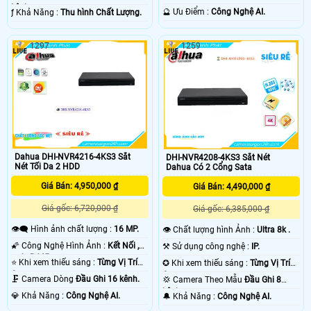
kênh.
️🔮 Ưu Điểm :
Công Nghệ AI.
️ƒ Khả Năng :
Thu hình Chất Lượng.
1297
1259
Dahua DHI-NVR4216-4KS3 Sắt
DHI-NVR4208-4KS3 Sắt Nét
Nét Tối Da 2 HDD
Dahua Có 2 Cổng Sata
Giá Bán: 4,950,000 ₫
Giá Bán: 4,490,000 ₫
Giá gốc: 6,720,000 ₫
Giá gốc: 6,385,000 ₫
👁️‍🗨 Hình ảnh chất lượng :
16 MP.
👁 Chất lượng hình Ảnh :
Ultra 8k .
🌠 Công Nghệ Hình Ảnh :
Kết Nối ,
⚒ Sử dụng công nghệ :
IP.
web, RJ45.
⭐ Khi xem thiếu sáng :
Từng Vị Trí
✪ Khi xem thiếu sáng :
Từng Vị Trí
Camera .
Camera .
🗜️ Camera Dòng
Đầu Ghi 16 kênh.
💢 Camera Theo Mẫu
Đầu Ghi 8
kênh.
️💎 Khả Năng :
Công Nghệ AI.
️🔔 Khả Năng :
Công Nghệ AI.