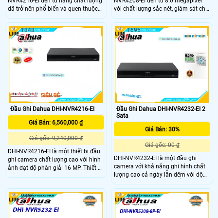
NVR4216-EI đến từ hãng chất lượng
NVR4208-EI đến từ 8.0 megapixel
đã trở nên phổ biến và quen thuộc
với chất lượng sắc nét, giám sát chi
trong việc giám sát. Với độ phân
tiết nhỏ, xem được ban đêm và 2 ổ
giải lên đến 8.0 megapixel,
cứng. Sản phẩm đã được trang bị
1348
1695
NVR4216-EI cho phép quan sát từng
công nghệ IP vượt trội không giảm
chi tiết nhỏ, kể cả vào ban đêm.
chất lượng. Ổ cứng lớn 16TB giúp
Thiết bị có khả năng lưu trữ lớn lên
lưu trữ dài hạn, phù hợp với kho
đến 16TB nhờ 2 ổ cứng, cùng công
hàng và nhà xưởng
nghệ IP giúp tránh giảm chất lượng
Đầu Ghi Dahua DHI-NVR4216-EI
Đầu Ghi Dahua DHI-NVR4232-EI 2
Sata
Giá Bán: 6,560,000 ₫
Giá Bán: 30%
Giá gốc: 9,240,000 ₫
Giá gốc: 00 ₫
DHI-NVR4216-EI là một thiết bị đầu
DHI-NVR4232-EI là một đầu ghi
ghi camera chất lượng cao với hình
camera với khả năng ghi hình chất
ảnh đạt độ phân giải 16 MP. Thiết bị
lượng cao cả ngày lẫn đêm với độ
này cung cấp cấp nguồn qua cổng
phân giải 16 MP. Sản phẩm này
RJ45, tiết kiệm chi phí và đơn giản
cung cấp chức năng thông minh
hóa quá trình cài đặt. Với băng
2495
1753
vượt trội và cấp nguồn qua cổng
thông lên đến 256 Mbps, nó đảm
RJ45. Với băng thông 256 Mbps và
bảo khả năng truyền tải dữ liệu
công nghệ IP chính hãng, đầu ghi
mượt mà và không bị gián đoạn