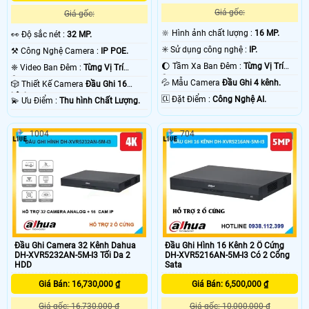
Giá gốc:
Giá gốc:
🔆 Hình ảnh chất lượng :
16 MP.
️👀 Độ sắc nét :
32 MP.
✳️ Sử dụng công nghệ :
IP.
⚒ Công Nghệ Camera :
IP POE.
🌔 Tầm Xa Ban Đêm :
Từng Vị Trí
❈ Video Ban Đêm :
Từng Vị Trí
Camera .
Camera .
💦 Mẫu Camera
Đầu Ghi 4 kênh.
🎲 Thiết Kế Camera
Đầu Ghi 16
kênh.
️🆑 Đặt Điểm :
Công Nghệ AI.
️💫 Ưu Điểm :
Thu hình Chất Lượng.
1004
704
Đầu Ghi Camera 32 Kênh Dahua
Đầu Ghi Hình 16 Kênh 2 Ổ Cứng
DH-XVR5232AN-5M-I3 Tối Da 2
DH-XVR5216AN-5M-I3 Có 2 Cổng
HDD
Sata
Giá Bán: 16,730,000 ₫
Giá Bán: 6,500,000 ₫
Giá gốc: 16,730,000 ₫
Giá gốc: 10,000,000 ₫