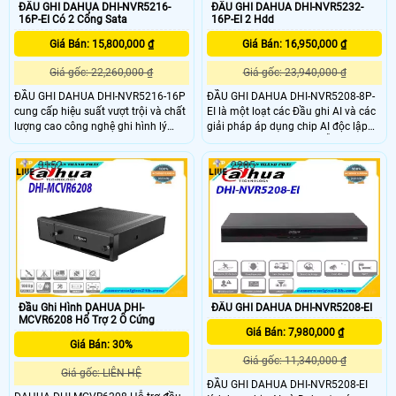
ĐẦU GHI DAHUA DHI-NVR5216-
ĐẦU GHI DAHUA DHI-NVR5232-
16P-EI Có 2 Cổng Sata
16P-EI 2 Hdd
Giá Bán: 15,800,000 ₫
Giá Bán: 16,950,000 ₫
Giá gốc: 22,260,000 ₫
Giá gốc: 23,940,000 ₫
ĐẦU GHI DAHUA DHI-NVR5216-16P
ĐẦU GHI DAHUA DHI-NVR5208-8P-
cung cấp hiệu suất vượt trội và chất
EI là một loạt các Đầu ghi AI và các
lượng cao công nghệ ghi hình lý
giải pháp áp dụng chip AI độc lập
tưởng cho giám sát video IP các
và thuật toán học sâu. Hỗ trợ 4
ứng dụng. ĐẦU GHI DAHUA DHI-
cổng báo động đầu vào và 2 cổng
3152
2205
NVR5216-16P-EI nhận diện khuôn
báo động đầu ra, với các chế độ
mặt: 16 kênh phát hiện bằng
cảnh báo theo sự kiện chuyển động,
camera + nhận diện bằng đầu ghi
xâm nhập, mất kết nốI với các chức
hoặc 2 kênh Phát hiện bằng đầu ghi
năng Recording, PTZ, Alarm, IPC
+ nhận diện bằng đầu ghi hoặc 16
alarm, Video Push, Email, Snapshot,
kênh Camera Nhận diện khuôn mặt
Buzzer & Log.
Đầu Ghi Hình DAHUA DHI-
ĐẦU GHI DAHUA DHI-NVR5208-EI
MCVR6208 Hổ Trợ 2 Ổ Cứng
Giá Bán: 7,980,000 ₫
Giá Bán: 30%
Giá gốc: 11,340,000 ₫
Giá gốc: LIÊN HỆ
ĐẦU GHI DAHUA DHI-NVR5208-EI