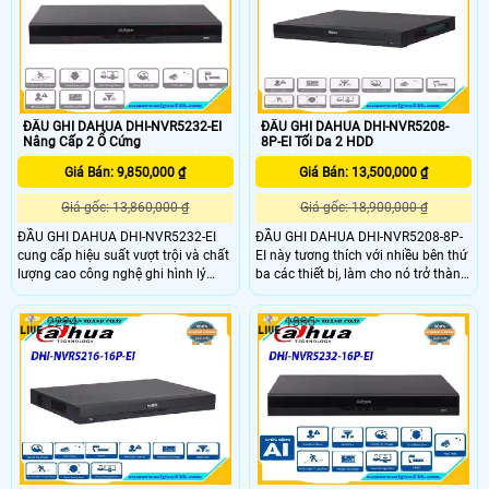
camera này mang lại hình ảnh chất
lượng và sắc nét.
ĐẦU GHI DAHUA DHI-NVR5232-EI
ĐẦU GHI DAHUA DHI-NVR5208-
Nâng Cấp 2 Ổ Cứng
8P-EI Tối Da 2 HDD
Giá Bán: 9,850,000 ₫
Giá Bán: 13,500,000 ₫
Giá gốc: 13,860,000 ₫
Giá gốc: 18,900,000 ₫
ĐẦU GHI DAHUA DHI-NVR5232-EI
ĐẦU GHI DAHUA DHI-NVR5208-8P-
cung cấp hiệu suất vượt trội và chất
EI này tương thích với nhiều bên thứ
lượng cao công nghệ ghi hình lý
ba các thiết bị, làm cho nó trở thành
tưởng cho giám sát video IP các
một giải pháp tuyệt vời cho các hệ
ứng dụng. ĐẦU GHI DAHUA DHI-
thống giám sát hoạt động với phần
2224
1835
NVR5232-EI tích hợp chip AI và
mềm quản lý video (VMS). ĐẦU GHI
Dahua's các thuật toán học sâu tiên
DAHUA DHI-NVR5208-8P-EI hỗ trợ
tiến, NVR hỗ trợ nhiều loại Các chức
nhiều loại Các chức năng AI, chẳng
năng AI, chẳng hạn như nhận dạng
hạn như nhận dạng khuôn mặt và
khuôn mặt và chu vi có độ chính
chu vi có độ chính xác cao sự bảo
xác cao sự bảo vệ
vệ