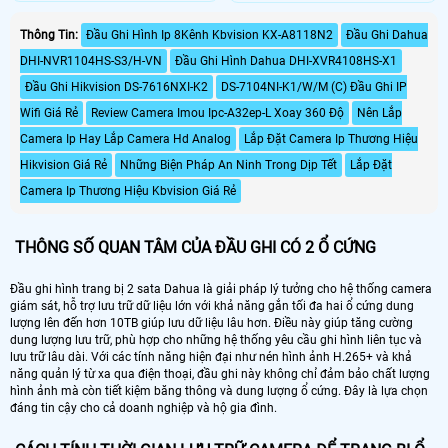
Thông Tin:
Đầu Ghi Hình Ip 8Kênh Kbvision KX-A8118N2
Đầu Ghi Dahua
DHI-NVR1104HS-S3/H-VN
Đầu Ghi Hình Dahua DHI-XVR4108HS-X1
Đầu Ghi Hikvision DS-7616NXI-K2
DS-7104NI-K1/W/M (C) Đầu Ghi IP
Wifi Giá Rẻ
Review Camera Imou Ipc-A32ep-L Xoay 360 Độ
Nên Lắp
Camera Ip Hay Lắp Camera Hd Analog
Lắp Đặt Camera Ip Thương Hiệu
Hikvision Giá Rẻ
Những Biện Pháp An Ninh Trong Dịp Tết
Lắp Đặt
Camera Ip Thương Hiệu Kbvision Giá Rẻ
THÔNG SỐ QUAN TÂM CỦA ĐẦU GHI CÓ 2 Ổ CỨNG
Đầu ghi hình trang bị 2 sata Dahua là giải pháp lý tưởng cho hệ thống camera
giám sát, hỗ trợ lưu trữ dữ liệu lớn với khả năng gắn tối đa hai ổ cứng dung
lượng lên đến hơn 10TB giúp lưu dữ liệu lâu hơn. Điều này giúp tăng cường
dung lượng lưu trữ, phù hợp cho những hệ thống yêu cầu ghi hình liên tục và
lưu trữ lâu dài. Với các tính năng hiện đại như nén hình ảnh H.265+ và khả
năng quản lý từ xa qua điện thoại, đầu ghi này không chỉ đảm bảo chất lượng
hình ảnh mà còn tiết kiệm băng thông và dung lượng ổ cứng. Đây là lựa chọn
đáng tin cậy cho cả doanh nghiệp và hộ gia đình.