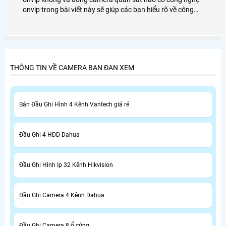
onvip trong bài viết này sẽ giúp các bạn hiểu rõ về công
nghệ onvip được tích hợp trên chiết camera và có nên sử
dụng công nghệ này hay không
THÔNG TIN VỀ CAMERA BẠN ĐAN XEM
Bán Đầu Ghi Hình 4 Kênh Vantech giá rẻ
Đầu Ghi 4 HDD Dahua
Đầu Ghi Hình Ip 32 Kênh Hikvision
Đầu Ghi Camera 4 Kênh Dahua
Đầu Ghi Camera 8 ổ cứng