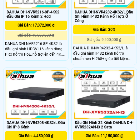
DAHUA DHI-NVR5216-8P-4KS2
DAHUA DHI-NVR4232-4KS2/L Đầu
Đầu Ghi IP 16 Kênh 2 Hdd
Ghi Hình IP 32 Kênh Hổ Trợ 2 Ổ
Cứng
Giá Bán: 17,072,000 ₫
Giá Bán: 30%
Giá gốc: 19,500,000 ₫
Giá gốc: 9,500,000 ₫
DAHUA DHI-NVR5216-8P-4KS2 là
DAHUA DHI-NVR4232-4KS2/L là
đầu ghi hình HDCVI 16 kênh dòng
đầu ghi hình IP 32 kênh hỗ trợ
PRO hỗ trợ PoE, hỗ trợ lên đến 4K.
chuẩn nén H.265+ giúp tiết kiệm
Đầu ghi HDCVI DHI-NVR5216-8P-
băng thông và lưu trữ giám sát.
4KS2 thiết kế vỏ kim loại, có khe tản
Được thiết kế vỏ kim loại chắn chắn,
nhiệt tốt, giúp hệ thống hoạt động
3978
4829
tản nhiệt tốt giúp các thiết bị hoạt
ổn định, lâu dài, cho chất lượng hình
động ổn định, hiệu quả cao hỗ trợ
ảnh, phù hợp với các dự án vừa và
băng thông đầu vào max 128Mpb
nhỏ.
DAHUA DHI-NVR4208-4KS2/L Đầu
Đầu Ghi Hình 32 Kênh DAHUA DH-
Ghi IP 8 Kênh
XVR5232AN-I3 2 Sata
Giá Bán: 4,450,000 ₫
Giá Bán: 11,150,000 ₫