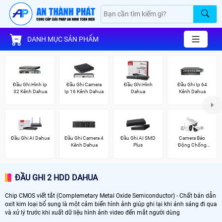
DANH MỤC SẢN PHẨM
Đầu Ghi Hình Ip
Đầu Ghi Camera
Đầu Ghi Hình
Đầu Ghi Ip 64
32 Kênh Dahua
Ip 16 Kênh Dahua
Dahua
Kênh Dahua
Đầu Ghi AI Dahua
Đầu Ghi Camera 4
Đầu Ghi AI SMD
Camera Báo
Kênh Dahua
Plus
Động Chống
Trộm Hikvision
ĐẦU GHI 2 HDD DAHUA
Chip CMOS viết tắt (Complemetary Metal Oxide Semiconductor) - Chất bán dẫn
oxit kim loại bổ sung là một cảm biến hình ảnh giúp ghi lại khi ánh sáng đi qua
và xử lý trước khi xuất dữ liệu hình ảnh video đến mắt người dùng