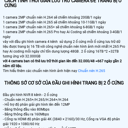
CÁCH TÍNH THỜI GIAN LƯU TRỮ CAMERA ĐỂ TRANG BỊ Ổ
CỨNG
1 camera 2MP chuẩn nén H.264 sẽ chiếm khoảng 20GB/1 ngày
1 camera 2MP chuẩn nén H.265 sẽ chiếm khoảng 10-11GB/1 ngày
1 camera 2MP chuẩn nén H.265+ sẽ chiếm khoảng 6-8GB/1 ngày
1 camera 2MP chuẩn nén H.265 Pro hay Ai Coding sẽ chiếm khoảng 3-4GB/1
ngày
vây với đầu ghi hình camera 4 kênh sử dụng 2 ổ cứng mỗi ổ cứng lưu trữ dữ
liệu được trang bị 16 TB với công nghệ chuẩn nén hình ảnh mới nhất H.265 Pro
hay Ai coding mỗi ngày chỉ tốn dung lượng 48GB . 2 ổ cứng 16TB *2 =32TB
tương ứng với 32.000GB
với 4 camera ban có thê lưu trữ thời gian lên đến 32.000/48 =667 ngày gần 2
năm dữ liệu.
Tìm hiểu thêm các chuẩn nén hình ảnh hiện nay
Chuẩn nén H.265
THÔNG SỚ CƠ SỞ CỦA ĐẦU GHI HÌNH TRANG BỊ 2 Ổ CỨNG
Đầu ghi hình NVR 8 kênh - 2 ổ cứng
- Chuẩn nén H.265+/H.265/H.264+/H.264
- Hỗ trợ độ phân giải ghi hình lên đến 12MP
- Băng thông đầu vào 80Mbps
- Băng thông đầu ra 160Mbps
- Cổng ra HDMI độ phân giải 4K (3840 × 2160)/30 Hz, Cổng ra VGA độ phân
giải 1920 × 1080/60 Hz