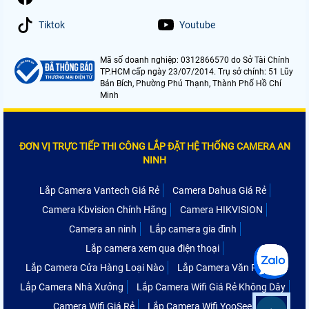
Tiktok
Youtube
Mã số doanh nghiệp: 0312866570 do Sở Tài Chính
TP.HCM cấp ngày 23/07/2014. Trụ sở chính: 51 Lũy
Bán Bích, Phường Phú Thạnh, Thành Phố Hồ Chí
Minh
ĐƠN VỊ TRỰC TIẾP THI CÔNG LẮP ĐẶT HỆ THỐNG CAMERA AN
NINH
Lắp Camera Vantech Giá Rẻ
Camera Dahua Giá Rẻ
Camera Kbvision Chính Hãng
Camera HIKVISION
Camera an ninh
Lắp camera gia đình
Lắp camera xem qua điện thoại
Lắp Camera Cửa Hàng Loại Nào
Lắp Camera Văn Phòng
Lắp Camera Nhà Xưởng
Lắp Camera Wifi Giá Rẻ Không Dây
Camera Wifi Giá Rẻ
Lắp Camera Wifi YooSee