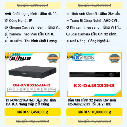
Giá gốc: 6,385,000 ₫
Giá gốc: 15,960,000 ₫
👁️‍🗨 Chất lượng hình :
Ultra 4k 👍🏾 .
🔆 Hình Ảnh Sắc nét :
Ultra 2k+ sắc
nét .
🏆 Công Nghệ :
IP.
✳️ Trang Bị Công Nghệ :
AHD CVI
TVI BCS.
🔴 Khoảng Cách Ban Đêm :
Từng Vị
✪ Khi xem thiếu sáng :
Từng Vị Trí
Trí Camera .
Camera .
🕉️ Camera Theo Mẫu
Đầu Ghi 8
🎲 Loại Camera
Đầu Ghi 32 kênh.
kênh.
️💠 Ưu Điểm :
Thu hình Chất Lượng.
️✤ Khả Năng :
Công Nghệ AI.
3458
3763
DH-XVR5216AN-I3 Đầu Ghi Hình
Đầu Ghi Hình 32 Kênh Kbvision
DAHUA Nâng Cấp 2 Ổ Cứng
Kx-Dai8232H3 Tối Da 2 HDD
Giá Bán: 7,450,000 ₫
Giá Bán: 10,800,000 ₫
Giá gốc: 10,672,000 ₫
Giá gốc: 15,420,000 ₫