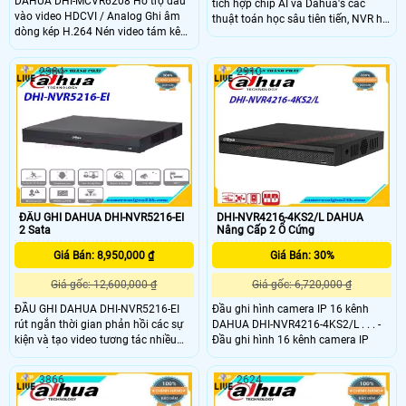
DAHUA DHI-MCVR6208 Hỗ trợ đầu
tích hợp chip AI và Dahua's các
vào video HDCVI / Analog Ghi âm
thuật toán học sâu tiên tiến, NVR hỗ
dòng kép H.264 Nén video tám kênh
trợ nhiều loại Các chức năng AI,
1080p Thời gian thực Ghi đồng thời
chẳng hạn như nhận dạng khuôn
kênh đầu ra video VGA và TV Hỗ trợ
mặt và chu vi có độ chính xác cao
2384
2910
hai (2) ổ cứng SATA và ba (3) cổng
sự bảo vệ. ĐẦU GHI DAHUA DHI-
USB Kết nối hàng không để tăng độ
NVR5208-EI có một bộ xử lý mạnh
ổn định
mẽ, cung cấp truy cập cao và băng
thông chuyển tiếp và khả năng giải
mã mạnh kết hợp với nhau tạo ra
các luồng không bị cản trở
ĐẦU GHI DAHUA DHI-NVR5216-EI
DHI-NVR4216-4KS2/L DAHUA
2 Sata
Nâng Cấp 2 Ổ Cứng
Giá Bán: 8,950,000 ₫
Giá Bán: 30%
Giá gốc: 12,600,000 ₫
Giá gốc: 6,720,000 ₫
ĐẦU GHI DAHUA DHI-NVR5216-EI
Đầu ghi hình camera IP 16 kênh
rút ngắn thời gian phản hồi các sự
DAHUA DHI-NVR4216-4KS2/L . . . -
kiện và tạo video tương tác nhiều
Đầu ghi hình 16 kênh camera IP
hơn. ĐẦU GHI DAHUA DHI-
NVR5216-EI này tương thích với
3866
2624
nhiều bên thứ ba các thiết bị, làm
cho nó trở thành một giải pháp