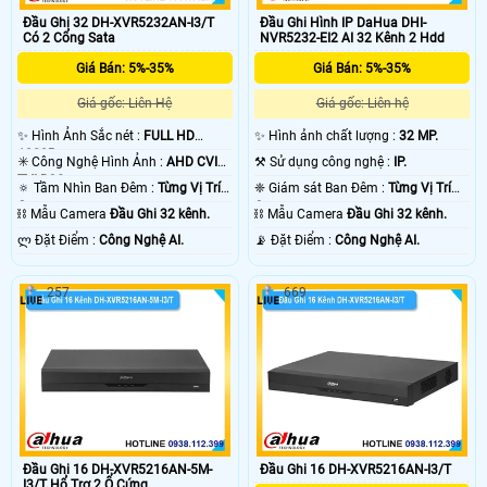
Đầu Ghi 32 DH-XVR5232AN-I3/T
Đầu Ghi Hình IP DaHua DHI-
Có 2 Cổng Sata
NVR5232-EI2 AI 32 Kênh 2 Hdd
Giá Bán: 5%-35%
Giá Bán: 5%-35%
Giá gốc: Liên Hệ
Giá gốc: Liên hệ
✨ Hình Ảnh Sắc nét :
FULL HD
✨ Hình ảnh chất lượng :
32 MP.
1080P .
✳️ Công Nghệ Hình Ảnh :
AHD CVI
⚒ Sử dụng công nghệ :
IP.
TVI BCS.
🔅 Tầm Nhìn Ban Đêm :
Từng Vị Trí
❈ Giám sát Ban Đêm :
Từng Vị Trí
Camera .
Camera .
⛓ Mẫu Camera
Đầu Ghi 32 kênh.
⛓ Mẫu Camera
Đầu Ghi 32 kênh.
️ლ Đặt Điểm :
Công Nghệ AI.
️📡 Đặt Điểm :
Công Nghệ AI.
257
669
Đầu Ghi 16 DH-XVR5216AN-5M-
Đầu Ghi 16 DH-XVR5216AN-I3/T
I3/T Hổ Trợ 2 Ổ Cứng