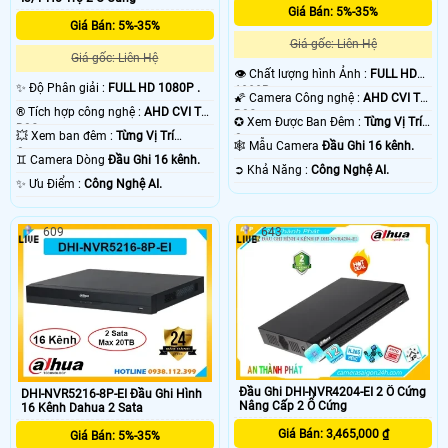
Giá Bán: 5%-35%
Giá Bán: 5%-35%
Giá gốc: Liên Hệ
Giá gốc: Liên Hệ
👁 Chất lượng hình Ảnh :
FULL HD
✨ Độ Phân giải :
FULL HD 1080P .
1080P .
🌠 Camera Công nghệ :
AHD CVI TVI
®️ Tích hợp công nghệ :
AHD CVI TVI
BCS.
✪ Xem Được Ban Đêm :
Từng Vị Trí
BCS.
💥 Xem ban đêm :
Từng Vị Trí
Camera .
🕸️ Mẫu Camera
Đầu Ghi 16 kênh.
Camera .
♊ Camera Dòng
Đầu Ghi 16 kênh.
️➲ Khả Năng :
Công Nghệ AI.
️✨ Ưu Điểm :
Công Nghệ AI.
609
643
Đầu Ghi DHI-NVR4204-EI 2 Ổ Cứng
DHI-NVR5216-8P-EI Đầu Ghi Hình
Nâng Cấp 2 Ổ Cứng
16 Kênh Dahua 2 Sata
Giá Bán: 3,465,000 ₫
Giá Bán: 5%-35%