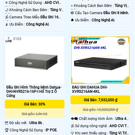
✳️ Công Nghệ Sử Dụng :
AHD CVI
⭐ Khoảng Cách Ban Đêm :
Từng Vị
TVI BCS.
🌙 Khoảng Cách Ban Đêm :
Từng Vị
Trí Camera .
🕸️ Cấu Tạo Camera
Đầu Ghi 8 kênh.
Trí Camera .
🕉️ Camera Theo Mẫu
Đầu Ghi 16
️🔔 Ưu Điểm :
Công Nghệ AI.
kênh.
️📡 Ưu Điểm :
Công Nghệ AI.
3103
4852
Đầu Ghi Hình Thông Minh Dahua-
ĐẦU GHI DAHUA DHI-
DHI-NVR5216-16P-I Hổ Trợ 2 Ổ
XVR5216AN-4KL
Cứng
Giá Bán: 7,932,000 ₫
Giá Bán: 30%
Giá gốc: 10,500,000 ₫
Giá gốc: Liên hệ
👁️‍🗨 Chất lượng hình Ảnh :
Ultra 4k
🦉 Độ sắc nét :
Ultra 8k .
👍🏾 .
🕉️ Sử dụng công nghệ :
AHD CVI TVI
🏆 Công Nghệ Sử Dụng :
IP POE.
BCS.
💡 Khi xem thiếu sáng :
Từng Vị Trí