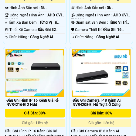
👁 Hình Ảnh Sắc nét :
3k .
💯 Hình Ảnh Sắc nét :
3k .
🏆 Công Nghệ Hình Ảnh :
AHD CVI
🕉️ Công Nghệ Hình Ảnh :
AHD CVI
TVI BCS.
TVI BCS.
⭐ Tầm Xa Ban Đêm :
Từng Vị Trí
🔴 Giám sát Ban Đêm :
Từng Vị Trí
Camera .
Camera .
🎼️ Thiết Kế Camera
Đầu Ghi 32
🛡 Camera Thiết Kế
Đầu Ghi 16
kênh.
kênh.
️➲ Chức Năng :
Công Nghệ AI.
️⇝ Chức Năng :
Công Nghệ AI.
1597
1643
Đầu Ghi Hình IP 16 Kênh Giá Rẻ
Đầu Ghi Camera IP 8 Kênh Ai
NVR4216-EI 2 Hdd
NVR4208-EI Hổ Trợ 2 Ổ Cứng
Giá Bán: 30%
Giá Bán: 30%
Giá gốc: Liên hệ
Giá gốc: Liên hệ
Đầu Ghi Hình IP 16 Kênh Giá Rẻ
Đầu Ghi Camera IP 8 Kênh Ai