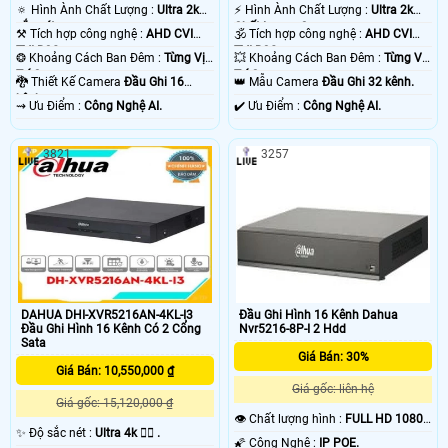
🔅 Hình Ành Chất Lượng :
Ultra 2k+
️⚡ Hình Ành Chất Lượng :
Ultra 2k
sắc nét .
Chất Lượng Cao .
⚒ Tích hợp công nghệ :
AHD CVI
🕉️ Tích hợp công nghệ :
AHD CVI
TVI BCS.
TVI BCS.
❂ Khoảng Cách Ban Đêm :
Từng Vị
💥 Khoảng Cách Ban Đêm :
Từng Vị
Trí Camera .
Trí Camera .
🐉️ Thiết Kế Camera
Đầu Ghi 16
👑 Mẫu Camera
Đầu Ghi 32 kênh.
kênh.
️⇝ Ưu Điểm :
Công Nghệ AI.
️✔️ Ưu Điểm :
Công Nghệ AI.
3821
3257
DAHUA DHI-XVR5216AN-4KL-I3
Đầu Ghi Hình 16 Kênh Dahua
Đầu Ghi Hình 16 Kênh Có 2 Cổng
Nvr5216-8P-I 2 Hdd
Sata
Giá Bán: 30%
Giá Bán: 10,550,000 ₫
Giá gốc: liên hệ
Giá gốc: 15,120,000 ₫
👁 Chất lượng hình :
FULL HD 1080P
✨ Độ sắc nét :
Ultra 4k 👍🏾 .
.
🌠 Công Nghệ :
IP POE.