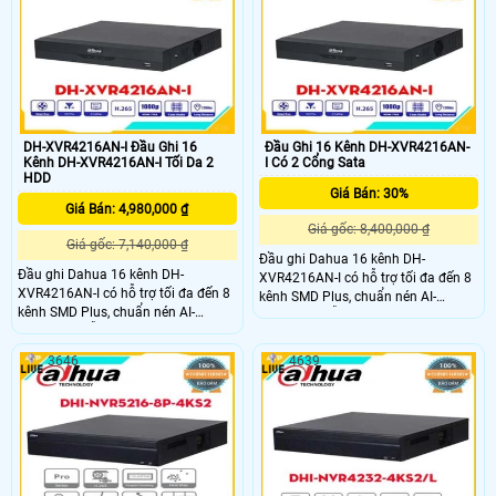
tuyệt vời cho các hệ thống giám sát
hoạt động với Phần mềm quản lý
video (VMS).
DH-XVR4216AN-I Đầu Ghi 16
Đầu Ghi 16 Kênh DH-XVR4216AN-
Kênh DH-XVR4216AN-I Tối Da 2
I Có 2 Cổng Sata
HDD
Giá Bán: 30%
Giá Bán: 4,980,000 ₫
Giá gốc: 8,400,000 ₫
Giá gốc: 7,140,000 ₫
Đầu ghi Dahua 16 kênh DH-
Đầu ghi Dahua 16 kênh DH-
XVR4216AN-I có hỗ trợ tối đa đến 8
XVR4216AN-I có hỗ trợ tối đa đến 8
kênh SMD Plus, chuẩn nén AI-
kênh SMD Plus, chuẩn nén AI-
Coding và hỗ trợ camera
Coding và hỗ trợ camera
HDCVI/TVI/AHD/Analog/IP. Bên
HDCVI/TVI/AHD/Analog/IP. Bên
cạnh đó, còn hỗ trợ ghi hình camera
3646
4639
cạnh đó, còn hỗ trợ ghi hình camera
có độ phân giải kênh đầu tiên đến
có độ phân giải kênh đầu tiên đến
1080N/720P chuẩn nén hình ảnh
1080N/720P chuẩn nén hình ảnh
H.265+ cho hình ảnh sắc nét và
H.265+ cho hình ảnh sắc nét và
chất lượng cao
chất lượng cao