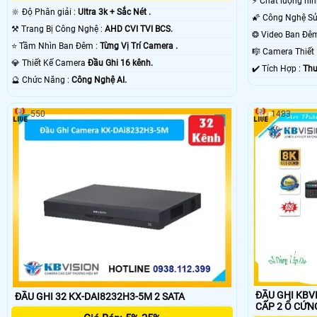
️⚡ Chất lượng hì
🔆 Độ Phân giải :
Ultra 3k + Sắc Nét .
⚒ Trang Bị Công Nghệ :
AHD CVI TVI BCS.
⭐ Tầm Nhìn Ban Đêm :
Từng Vị Trí Camera .
🎼️ Camera Thiế
💎 Thiết Kế Camera
Đầu Ghi 16 kênh.
️✔️ Tích Hợp :
Thu
️🔮 Chức Năng :
Công Nghệ AI.
550
1483
ĐẦU GHI KBVIS
ĐẦU GHI 32 KX-DAI8232H3-5M 2 SATA
CẤP 2 Ổ CỨN