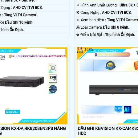
nh :
Ultra 3k + Sắc Nét .
🔅 Hình Ành Chất Lượng :
Ultra 3k + 
🌠 Công Nghệ Sử Dụng :
AHD CVI TVI BCS.
⚒ Công Nghệ :
AHD CVI TVI BCS.
❂ Video Ban Đêm :
Từng Vị Trí Camera .
🔅 Xem ban đêm :
Từng Vị Trí Camera
t Kế
Đầu Ghi 16 kênh.
🕉️ Loại Camera
Đầu Ghi 8 kênh.
 hình Ổn Định.
️♚ Điểm Nỗi Bật :
Thu hình Ổn Định.
1585
ION KX-DAI4K8208EN3P8 NÂNG
ĐẦU GHI KBVISION KX-CAI4K8208EN2
G
HDD