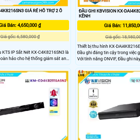
16SN3 GIÁ RẺ HỔ TRỢ 2 Ổ
ĐẦU GHI KBVISION KX-DAI4K8
KÊNH
Giá Bán: 4,650,000 ₫
Giá Bán: 11,850,0
Giá gốc: 6,580,000 ₫
Giá gốc: 18,980,0
Thiết bị thu hình KX-DAi4K8216
hu KTS IP Sắt Nét KX-C4K8216SN3 là
Đầu ghi đáng tin cậy trong việc 
hoàn hảo cho hệ thống giám sát an
Với tính năng ONVIF, Đầu ghi n
hình ảnh rõ nét và chất lượng cao
c nét hơn bao giờ hết. Thiết bị
Đặc biệt, hình ảnh ban đêm được
1478
 năng xử lý thông minh, giúp nhận
nhờ công nghệ tiên tiến
 các đối tượng và sự kiện quan trọng