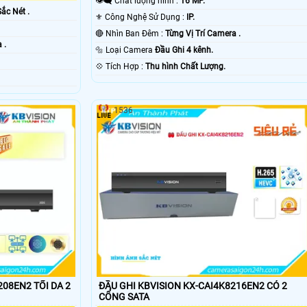
👁️‍🗨 Chất lượng hình :
16 MP.
Sắc Nét .
⚜️ Công Nghệ Sử Dụng :
IP.
🔴 Nhìn Ban Đêm :
Từng Vị Trí Camera .
 .
🔩 Loại Camera
Đầu Ghi 4 kênh.
️💠 Tích Hợp :
Thu hình Chất Lượng.
1536
 TỐI DA 2
ĐẦU GHI KBVISION KX-CAI4K8216EN2 CÓ 2
CỔNG SATA