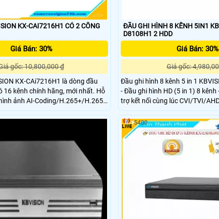
ISION KX-CAI7216H1 CÓ 2 CỔNG
ĐẦU GHI HÌNH 8 KÊNH 5IN1 KB
D8108H1 2 HDD
Giá Bán: 30%
Giá Bán: 30%
Giá gốc: 10,800,000 ₫
Giá gốc: 4,980,00
SION KX-CAi7216H1 là dòng đầu
Đầu ghi hình 8 kênh 5 in 1 KBV
ó 16 kênh chính hãng, mới nhất. Hỗ
- Đầu ghi hình HD (5 in 1) 8 kênh + 4
 hình ảnh AI-Coding/H.265+/H.265
trợ kết nối cùng lúc CVI/TVI/AH
úp tiết kiệm băng thông và ổ cứng
đầu ghi hình camera Dahua tại 
rẻ chất lượng tốt
5400