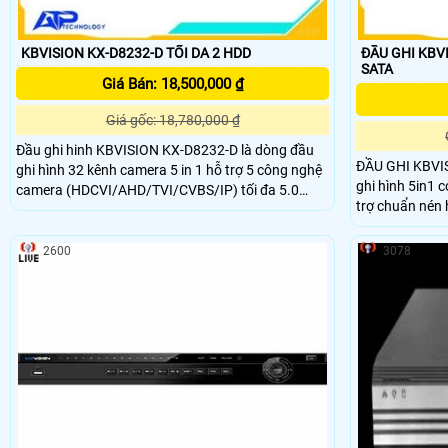
KBVISION KX-D8232-D TỐI DA 2 HDD
ĐẦU GHI KBV
SATA
Giá Bán: 18,500,000 ₫
Giá gốc: 18,780,000 ₫
Đầu ghi hinh KBVISION KX-D8232-D là dòng đầu
ĐẦU GHI KBVI
ghi hình 32 kênh camera 5 in 1 hỗ trợ 5 công nghệ
ghi hình 5in1 c
camera (HDCVI/AHD/TVI/CVBS/IP) tối đa 5.0
trợ chuẩn nén
Megapxiel . Hỗ trợ ghi hình:5M-N,4M-
thông minh, gi
N/1080P,720P/960H/D1/CIF. Hỗ trợ chuẩn nén
hình ảnh H
2600
3078