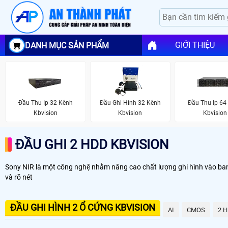
GIỚI THIỆU
DANH MỤC SẢN PHẨM
Đầu Thu Ip 32 Kênh
Đầu Ghi Hình 32 Kênh
Đầu Thu Ip 64
Kbvision
Kbvision
Kbvision
ĐẦU GHI 2 HDD KBVISION
Sony NIR là một công nghệ nhằm nâng cao chất lượng ghi hình vào ban
và rõ nét
ĐẦU GHI HÌNH 2 Ổ CỨNG KBVISION
AI
CMOS
2 