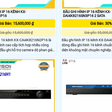
 IP 16 KÊNH KX-
ĐẦU GHI HÌNH IP 16 KÊNH KX-
2P16
DAI4K8216SN3P16 2 SATA
iá Bán: 15,600,000 ₫
Giá Bán: 30%
Giá gốc: 15,800,000 ₫
Giá gốc: 55,000,0
IP 16 kênh KX-CAi4K8216N2P16 là
Đầu ghi hình IP 16 kênh KX-DA
ình cao cấp tích hợp nhiều công
dòng đầu ghi hình 16 kênh chuẩn
 đầu ghi hỗ trợ camera dộ phan giải
diện khuông mặt chuyên nghiệp. Hỗ trợ 2 SATA 
.0 Megapxiel (8k) . Hỗ trợ tối da 2 ổ
cứng hỗ trợ tối da lên tới 10TB.
tới 8TB
cho các dự án, công trình. phù hợp cho văn
3716
phòng,sân bay ,bãi xe, công ty lớ