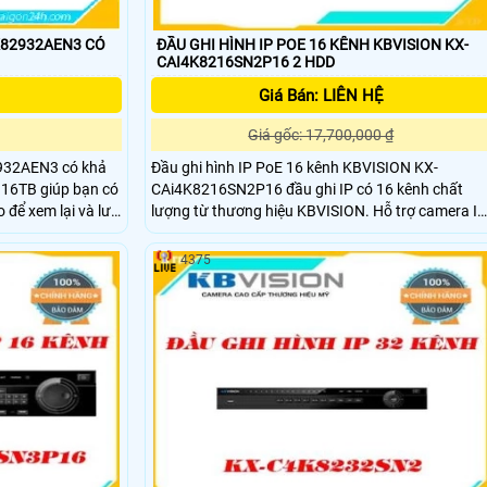
K82932AEN3 CÓ
ĐẦU GHI HÌNH IP POE 16 KÊNH KBVISION KX-
CAI4K8216SN2P16 2 HDD
Giá Bán: LIÊN HỆ
Giá gốc: 17,700,000 ₫
932AEN3 có khả
Đầu ghi hình IP PoE 16 kênh KBVISION KX-
 16TB giúp bạn có
CAi4K8216SN2P16 đầu ghi IP có 16 kênh chất
o để xem lại và lưu
lượng từ thương hiệu KBVISION. Hỗ trợ camera IP
độ phân giải lên đến 12Mp, băng thông tối đa
lại biển số xe
144Mbps, cùng 2 cổng SATA x 10TB. Chức năng
4375
trợ lên đến 20
nhận diện khuôn mặt: Hỗ trợ 1 camera IP thông
thường / 5 camera AI (dòng DAi)