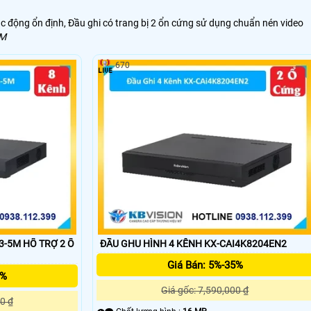
c động ổn định, Đầu ghi có trang bị 2 ổn cứng sử dụng chuẩn nén video
AM
670
RỢ 2 Ổ
ĐẦU GHU HÌNH 4 KÊNH KX-CAI4K8204EN2
Giá Bán: 5%-35%
5%
Giá gốc: 7,590,000 ₫
0 ₫