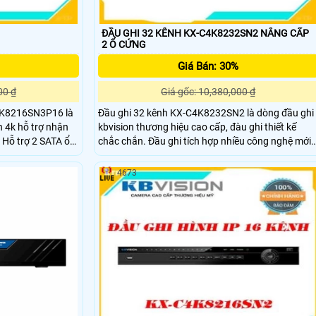
ĐẦU GHI 32 KÊNH KX-C4K8232SN2 NÂNG CẤP
2 Ổ CỨNG
Giá Bán: 30%
00 ₫
Giá gốc: 10,380,000 ₫
i4K8216SN3P16 là
Đầu ghi 32 kênh KX-C4K8232SN2 là dòng đầu ghi
 4k hỗ trợ nhận
kbvision thương hiệu cao cấp, đàu ghi thiết kế
ổ
chắc chắn. Đầu ghi tích hợp nhiều công nghệ mới
 Đầu ghi phù hơp
và tiên tiến. Đầu ghi hỗ trợ camera lên tới 8.0
MEGapxiel băng thông tối đa 160 Mbps
4673
n ,