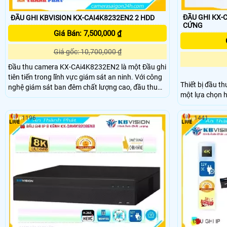
ĐẦU GHI KX-C4K82
ĐẦU GHI KBVISION KX-CAI4K8232EN2 2 HDD
CỨNG
Giá Bán: 7,500,000 ₫
Giá gốc: 10,700,000 ₫
Đầu thu camera KX-CAi4K8232EN2 là một Đầu ghi
tiên tiến trong lĩnh vực giám sát an ninh. Với công
Thiết bị đầu t
nghệ giám sát ban đêm chất lượng cao, đầu thu
một lựa chọn 
này đảm bảo khả năng quan sát trong môi trường
ninh. Với công nghệ SMD Plus, nó mang đến hình
thiếu sáng. Hai ổ cứng cho phép lưu trữ lớn và ổn
ảnh mượt mà và sắ
định, đạt độ phân giải 16 MP để cung cấp hình ảnh
1196
1441
này còn có khả
rõ nét
diện chính xác