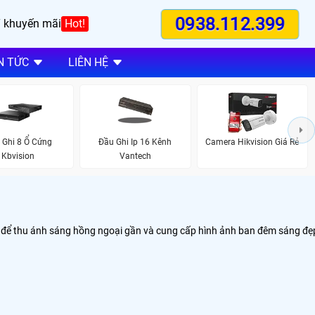
0938.112.399
 khuyến mãi
Hot!
N TỨC
LIÊN HỆ
 Ghi 8 Ổ Cứng
Đầu Ghi Ip 16 Kênh
Camera Hikvision Giá Rẻ
Kbvision
Vantech
u để thu ánh sáng hồng ngoại gần và cung cấp hình ảnh ban đêm sáng đẹ