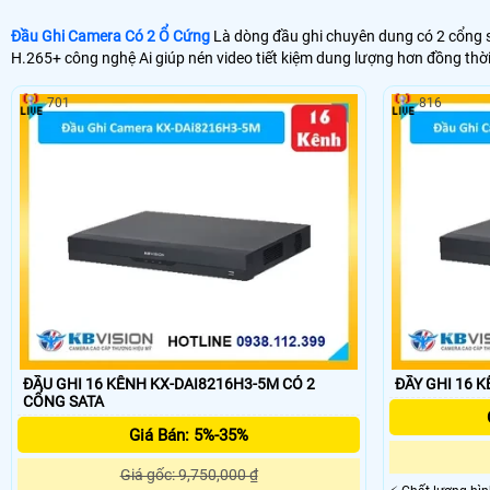
Đầu Ghi Camera Có 2 Ổ Cứng
Là dòng đầu ghi chuyên dung có 2 cổng s
H.265+ công nghệ Ai giúp nén video tiết kiệm dung lượng hơn đồng th
701
816
ĐẦU GHI 16 KÊNH KX-DAI8216H3-5M CÓ 2
CỔNG SATA
Giá Bán: 5%-35%
Giá gốc: 9,750,000 ₫