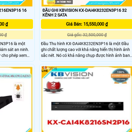
216EN3P16 16
ĐẦU GHI KBVISION KX-DAI4K8232EN3P16 32
KÊNH 2 SATA
00 ₫
Giá Bán: 15,550,000 ₫
00 ₫
Giá gốc: 32,500,000 ₫
EN3P16 là một
Đầu Thu hình KX-DAi4K8232EN3P16 là một Đầu
giám sát an ninh.
ghi chất lượng cao với khả năng hiển thị hình ảnh
ày cho phép xem
sắc nét. Nó có khả năng chụp được hình ảnh ban
 mọi lúc, mọi nơi.
đêm sáng đẹp nhờ tính năng 2 HDD. Đầu thu hình
 cải thiện đáng kể
này được trang bị công nghệ IP POE và hỗ trợ
3516
ONVIF, cho phép hình ảnh rõ hơn dù được lắp đặt 
bất kỳ địa điểm nào