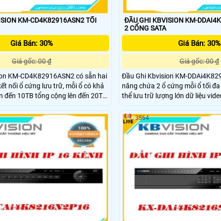
SION KM-CD4K82916ASN2 TỐI
ĐẦU GHI KBVISION KM-DDAI4
2 CỔNG SATA
Giá Bán: 30%
Giá Bán: 30%
Giá gốc: 00 ₫
Giá gốc: 00 ₫
ion KM-CD4K82916ASN2 có sẵn hai
Đầu Ghi Kbvision KM-DDAi4K82
ết nối ổ cứng lưu trữ, mỗi ổ có khả
năng chứa 2 ổ cứng mỗi ổ tối đa
ên đến 10TB tổng cộng lên đến 20TB.
thể lưu trữ lượng lớn dữ liệu vide
4K82916ASN2 hỗ trợ xuất hình
trữ trong thời gian dài. Tính năng này sử dụng trí
 cao với độ phân giải 4K thông qua
tuệ nhân tạo để nhận diện và ghi 
3564
MI cho phép hiển thị hình ảnh rõ
trong khung hình. NVR hỗ 
 trên các màn hình và thiết bị đầu
ch