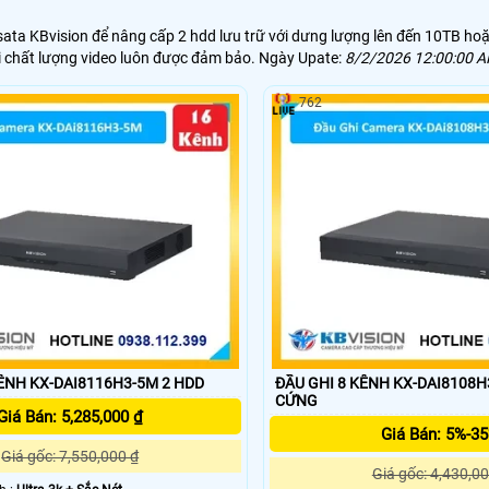
ata KBvision để nâng cấp 2 hdd lưu trữ với dưng lượng lên đến 10TB hoặ
ời chất lượng video luôn được đảm bảo. Ngày Upate:
8/2/2026 12:00:00 
762
ĐẦY GHI 16 KÊNH KX-DAI8116H3-5M 2 HDD
ĐẦU GHI 8 KÊNH KX-DAI8108H3-5M HỔ T
CỨNG
Giá Bán: 5,285,000 ₫
Giá Bán: 5%-3
Giá gốc: 7,550,000 ₫
Giá gốc: 4,430,00