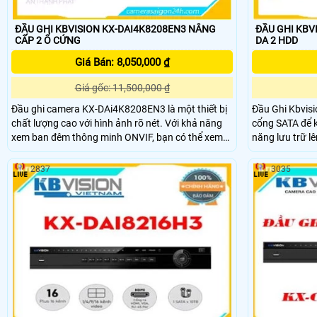
ĐẦU GHI KBVISION KX-DAI4K8208EN3 NÂNG
ĐẦU GHI KBVI
CẤP 2 Ổ CỨNG
DA 2 HDD
Giá Bán: 8,050,000 ₫
Giá gốc: 11,500,000 ₫
Đầu ghi camera KX-DAi4K8208EN3 là một thiết bị
Đầu Ghi Kbvis
chất lượng cao với hình ảnh rõ nét. Với khả năng
cổng SATA để k
xem ban đêm thông minh ONVIF, bạn có thể xem
năng lưu trữ l
hình ảnh trong đêm một cách dễ dàng. Được trang
Đầu Ghi KM-CD
bị ONVIF, đầu ghi này cung cấp chất lượng hình
ảnh chất lượng
2837
3035
ảnh tốt hơn khi lắp đặt trong nhà
cổng VGA và HD
nét và chi tiết
cuối tương thí