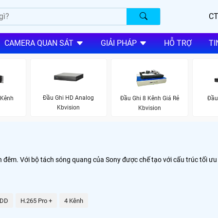
CT
CAMERA QUAN SÁT
GIẢI PHÁP
HỖ TRỢ
TI
Đầu Ghi HD Analog
 Kênh
Đầu Ghi 8 Kênh Giá Rẻ
Đầu
Kbvision
Kbvision
 đêm. Với bộ tách sóng quang của Sony được chế tạo với cấu trúc tối ư
HDD
H.265 Pro +
4 Kênh