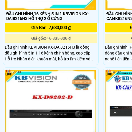
ĐẦU GHI HÌNH 16 KÊNH 5 IN 1 KBVISION KX-
ĐẦU GHI HÌNH
DAI8216H3 HỔ TRỢ 2 Ổ CỨNG
CAI4K8216N
Giá Bán: 7,680,000 ₫
G
Giá gốc: 10,835,000 ₫
Đầu ghi hình KBVISION KX-DAi8216H3 là dòng
Đầu ghi hình 
đầu ghi hình 5 in 1 16 kênh chính hãng, cao cấp.
dòng đầu ghi h
Hỗ trợ Nhận diện khuôn mặt, hỗ trợ tìm kiếm và
nghệ tiên tiến.
phát hiện người lạ mặt trong khu vực giám sát. Hỗ
tối đa lên tới 8
trợ camera IP tối đa 24 kênh, lên đến 6Mp. Băng
cứng SATA lên 
2708
4132
thông tối đa 128 Mbps