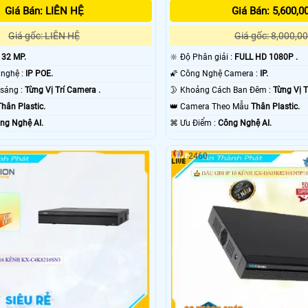
Giá Bán: LIÊN HỆ
Giá Bán: 5,600,0
Giá gốc: LIÊN HỆ
Giá gốc: 8,000,00
:
32 MP.
🔆 Độ Phân giải :
FULL HD 1080P .
🌠 Camera Công nghệ :
IP POE.
🌠 Công Nghệ Camera :
IP.
🔴 Khi xem thiếu sáng :
Từng Vị Trí Camera .
🌛 Khoảng Cách Ban Đêm :
Từng Vị T
Thân Plastic.
👑 Camera Theo Mẫu
Thân Plastic.
ng Nghệ AI.
️⌘ Ưu Điểm :
Công Nghệ AI.
2460