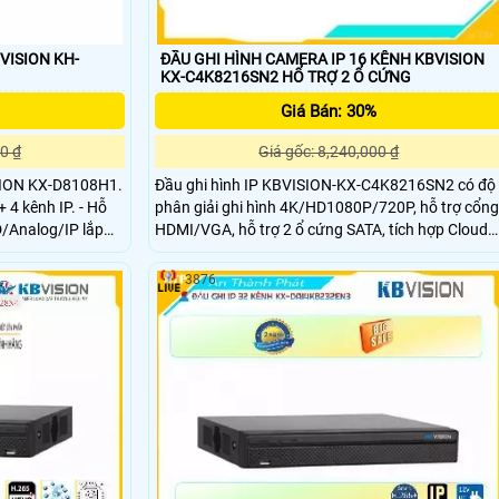
VISION KH-
ĐẦU GHI HÌNH CAMERA IP 16 KÊNH KBVISION
KX-C4K8216SN2 HỔ TRỢ 2 Ổ CỨNG
Giá Bán: 30%
0 ₫
Giá gốc: 8,240,000 ₫
ISION KX-D8108H1.
Đầu ghi hình IP KBVISION-KX-C4K8216SN2 có độ
 kênh IP. - Hỗ
phân giải ghi hình 4K/HD1080P/720P, hỗ trợ cổng
D/Analog/IP lắp
HDMI/VGA, hỗ trợ 2 ổ cứng SATA, tích hợp Cloud
An Thành phát giá
với server tại Việt Nam hoạt động mạnh mẽ, ổn
định giúp giám sát xem qua mạng dễ dàng, tiện lợi
3876
trên màn hình, smartphone,…