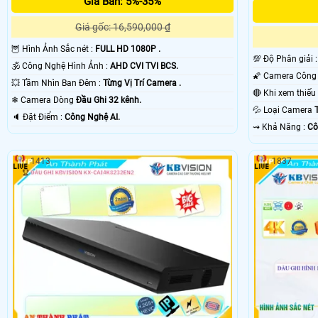
Giá Bán: 5%-35%
Giá gốc: 16,590,000 ₫
🦉 Hình Ảnh Sắc nét :
FULL HD 1080P .
💯 Độ Phân giải 
🕉️ Công Nghệ Hình Ảnh :
AHD CVI TVI BCS.
💥 Tầm Nhìn Ban Đêm :
Từng Vị Trí Camera .
❄ Camera Dòng
Đầu Ghi 32 kênh.
💦 Loại Camera
️🔈 Đặt Điểm :
Công Nghệ AI.
️⇝ Khả Năng :
Cô
1413
1837