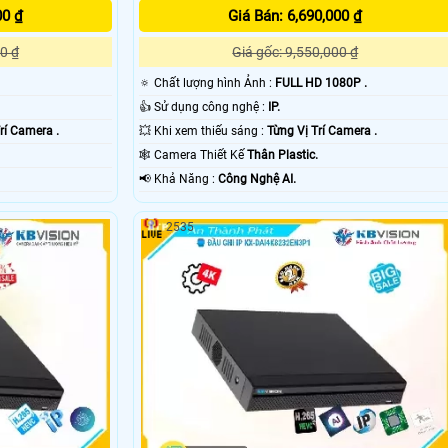
00 ₫
Giá Bán: 6,690,000 ₫
0 ₫
Giá gốc: 9,550,000 ₫
🔅 Chất lượng hình Ảnh :
FULL HD 1080P .
👍 Sử dụng công nghệ :
IP.
rí Camera .
💥 Khi xem thiếu sáng :
Từng Vị Trí Camera .
🕸️ Camera Thiết Kế
Thân Plastic.
️📢 Khả Năng :
Công Nghệ AI.
2535