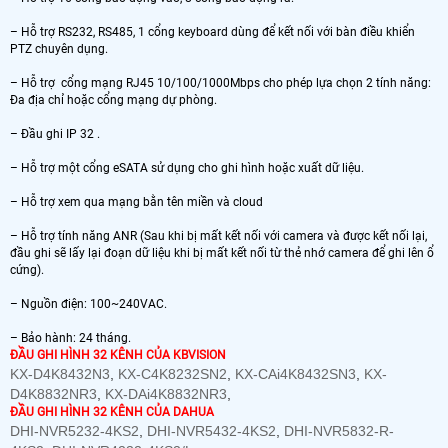
– Hỗ trợ RS232, RS485, 1 cổng keyboard dùng để kết nối với bàn điều khiển
PTZ chuyên dụng.
– Hỗ trợ cổng mạng RJ45 10/100/1000Mbps cho phép lựa chọn 2 tính năng:
Đa địa chỉ hoặc cổng mạng dự phòng.
– Đầu ghi IP 32 .
– Hỗ trợ một cổng eSATA sử dụng cho ghi hình hoặc xuất dữ liệu.
– Hỗ trợ xem qua mạng bằn tên miền và cloud
– Hỗ trợ tính năng ANR (Sau khi bị mất kết nối với camera và được kết nối lại,
đầu ghi sẽ lấy lại đoạn dữ liệu khi bị mất kết nối từ thẻ nhớ camera để ghi lên ổ
cứng).
– Nguồn điện: 100~240VAC.
– Bảo hành: 24 tháng.
ĐẦU GHI HÌNH 32 KÊNH CỦA KBVISION
KX-D4K8432N3
,
KX-C4K8232SN2
,
KX-CAi4K8432SN3
,
KX-
D4K8832NR3
,
KX-DAi4K8832NR3
,
ĐẦU GHI HÌNH 32 KÊNH CỦA DAHUA
DHI-NVR5232-4KS2
,
DHI-NVR5432-4KS2
,
DHI-NVR5832-R-