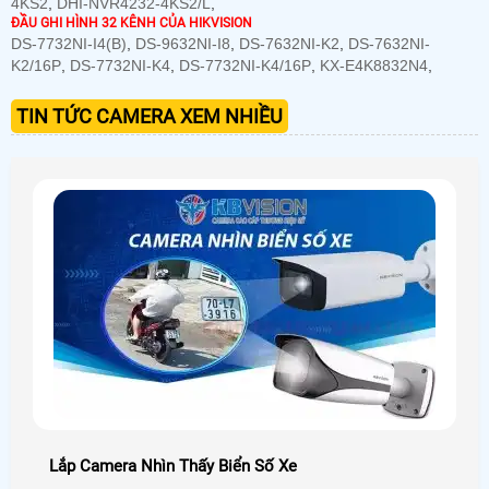
4KS2
,
DHI-NVR4232-4KS2/L
,
ĐẦU GHI HÌNH 32 KÊNH CỦA HIKVISION
DS-7732NI-I4(B)
,
DS-9632NI-I8
,
DS-7632NI-K2
,
DS-7632NI-
K2/16P
,
DS-7732NI-K4
,
DS-7732NI-K4/16P
,
KX-E4K8832N4
,
TIN TỨC CAMERA XEM NHIỀU
Lắp Camera Nhìn Thấy Biển Số Xe