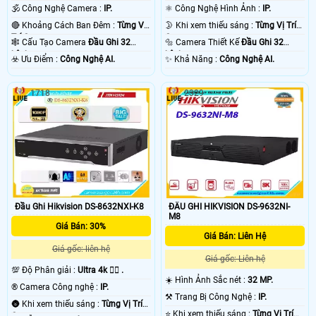
🕉️ Công Nghệ Camera :
IP.
⚛️ Công Nghệ Hình Ảnh :
IP.
🔴 Khoảng Cách Ban Đêm :
Từng Vị
🌛 Khi xem thiếu sáng :
Từng Vị Trí
Trí Camera .
Camera .
🕸️ Cấu Tạo Camera
Đầu Ghi 32
🔩 Camera Thiết Kế
Đầu Ghi 32
kênh.
kênh.
️☣️ Ưu Điểm :
Công Nghệ AI.
️✨ Khả Năng :
Công Nghệ AI.
1718
2329
Đầu Ghi Hikvision DS-8632NXI-K8
ĐẦU GHI HIKVISION DS-9632NI-
M8
Giá Bán: 30%
Giá Bán: Liên Hệ
Giá gốc: liên hệ
Giá gốc: Liên hệ
💯 Độ Phân giải :
Ultra 4k 👍🏾 .
☀️ Hình Ảnh Sắc nét :
32 MP.
®️ Camera Công nghệ :
IP.
⚒ Trang Bị Công Nghệ :
IP.
🌚 Khi xem thiếu sáng :
Từng Vị Trí
⭐ Khi xem thiếu sáng :
Từng Vị Trí
Camera .