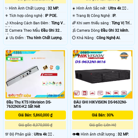
✨ Hình Ành Chất Lượng :
32 MP.
☀️ Hình Ảnh Sắc nét :
Ultra 4k 👍🏾 .
⚜️ Tích hợp công nghệ :
IP POE.
✳️ Trang Bị Công Nghệ :
IP.
🌙 Khoảng Cách Ban Đêm :
Từng Vị
🌈 Khi xem thiếu sáng :
Từng Vị Trí
Trí Camera .
Camera .
♊ Camera Theo Mẫu
Đầu Ghi 32
🕉️ Camera Dòng
Đầu Ghi 32 kênh.
kênh.
️📡 Ưu Điểm :
Thu hình Chất Lượng.
️💮 Khả Năng :
Công Nghệ AI.
1886
2525
Đầu Thu KTS Hikvision DS-
ĐẦU GHI HIKVISION DS-9632NI-
7632NXI-K2 Sắt Nét
M16
Giá Bán: 5,860,000 ₫
Giá Bán: 30%
Giá gốc: 8,370,000 ₫
Giá gốc: Liên Hệ
💯 Độ Phân giải :
Ultra 4k 👍🏾 .
👁️‍🗨 Hình ảnh chất lượng :
32 MP.