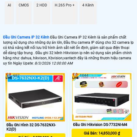
GIÁ ĐẦU GHI
AI
CMOS
2 HDD
H.265 Pro +
4 Kênh
📦 Đầu Ghi Camera IP 32 Kênh
5.900.000 VNĐ
DS-7632NI-K2
📼 Đầu Ghi Camera IP 32 Kênh 4k
Đầu Ghi Camera IP 32 Kênh
Đầu Ghi Camera IP 32 Kênh là sản phẩm chất
lượng sử dụng cho những dự án lớn, Đầu thu camera IP dùng cho 32 camera Ip
25.000.000 VNĐ
DS-7732NI-K4/16P
có khả năng kết nối lưu trữ hình ảnh sắt nét ổn định, giám sát qua điện thoại
dễ dàng tập trung . Đầu ghi 32 kênh Hikvision ip nên sử dụng sản phẩm chính
🗄 Đầu Thu Camera IP 32 Kênh Giá Rẻ
hãng như: dahua, hikvison, Kbvision,vantech đây là những thươn hiệu camera
uy tín Ngày Upate:
8/3/2026 12:00:00 AM
5.500,000 VNĐ
DHI-NVR4232-4KS2/L
697
1644
📬 Đầu Thu Camera IP 32 Kênh Chính Hãng
7.000.000 VNĐ
KX-C4K8232SN2
📀 Đầu thu camera ip 32 kênh Hikvision là dòng đầu ghi hình chuyên dụng
cho những dự án lớn. với chất lượng ghi hình chuẩn FULL HD va ultra HD
Giá rẻ so với đầu ghi 32 kênh Hikvision HD analog Đầu thu 32 kênh
Hikvision Ip sử dụng cho camera Ip và số lượng lớn thiết kế băng thông
Đầu Ghi Hikvision DS-7732NI-M4
Đầu Ghi Hình 32 DS-7632NXI-
card mạng cao phù hợp với nhu cầu sử dụng.
K2(D)
Giá Bán: 14,850,000 ₫
💾 Đầu thu 32 kênh Hikvision IP của nhiều thương hiệu camera. trong dó