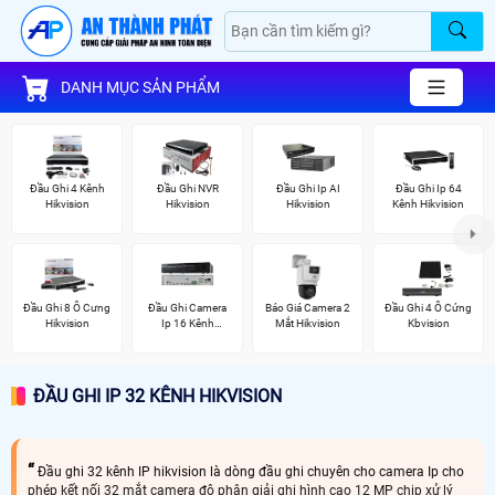
DANH MỤC SẢN PHẨM
Đầu Ghi 4 Kênh
Đầu Ghi NVR
Đầu Ghi Ip AI
Đầu Ghi Ip 64
Hikvision
Hikvision
Hikvision
Kênh Hikvision
Đầu Ghi 8 Ổ Cưng
Đầu Ghi Camera
Báo Giá Camera 2
Đầu Ghi 4 Ổ Cứng
Hikvision
Ip 16 Kênh
Mắt Hikvision
Kbvision
Hikvision
ĐẦU GHI IP 32 KÊNH HIKVISION
Đầu ghi 32 kênh IP hikvision là dòng đầu ghi chuyên cho camera Ip cho
phép kết nối 32 mắt camera độ phân giải ghi hình cao 12 MP chip xử lý