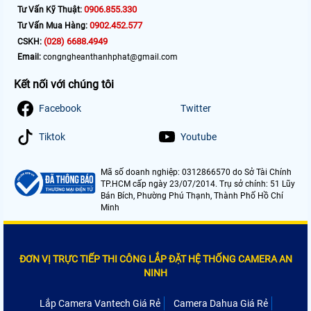
0906.855.330
Tư Vấn Kỹ Thuật:
0902.452.577
Tư Vấn Mua Hàng:
(028) 6688.4949
CSKH:
Email:
congngheanthanhphat@gmail.com
Kết nối với chúng tôi
Facebook
Twitter
Tiktok
Youtube
Mã số doanh nghiệp: 0312866570 do Sở Tài Chính
TP.HCM cấp ngày 23/07/2014. Trụ sở chính: 51 Lũy
Bán Bích, Phường Phú Thạnh, Thành Phố Hồ Chí
Minh
ĐƠN VỊ TRỰC TIẾP THI CÔNG LẮP ĐẶT HỆ THỐNG CAMERA AN
NINH
Lắp Camera Vantech Giá Rẻ
Camera Dahua Giá Rẻ