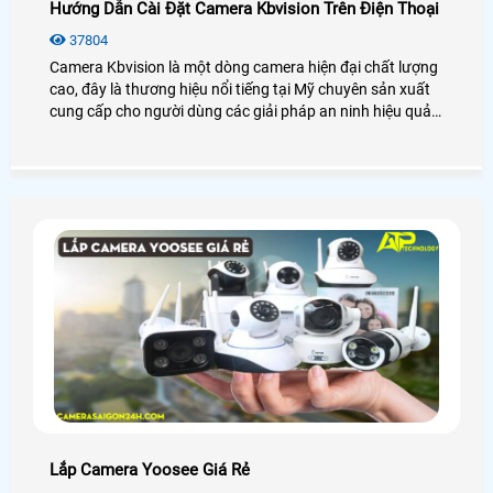
Hướng Dẫn Cài Đặt Camera Kbvision Trên Điện Thoại
37804
Camera Kbvision là một dòng camera hiện đại chất lượng
cao, đây là thương hiệu nổi tiếng tại Mỹ chuyên sản xuất
cung cấp cho người dùng các giải pháp an ninh hiệu quả,
đảm bảo an toàn. Vậy dòng camera này sử dụng có dễ
không? cài đặt như thế nào? Hôm nay An Thành Phát sẽ
hướng dẫn cài đặt camera Kbvision qua điện thoại bằng
phần mềm Kabe View một cách dễ dàng chỉ trong vài
bước đơn giản.
Lắp Camera Yoosee Giá Rẻ