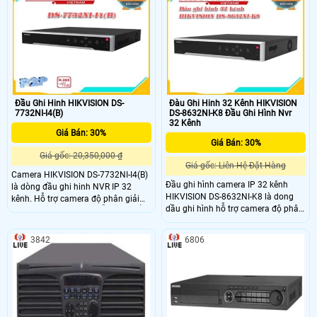
100,000 khuôn mặt. Xuất hình độc
hình độc lập 4K HDMI1/HDMI2. Hỗ
lập VGA / HDMI 4K. Hỗ trợ 4 ổ cứng
trợ 8 ổ cứng Sata 10TB, 1 eSata 2
Sata 10TB, 1 eSata 2 LAN 1Gbps,
LAN 1Gbps, 1USB 3
1USB 3
Đầu Ghi Hinh HIKVISION DS-
Đàu Ghi Hinh 32 Kênh HIKVISION
7732NI-I4(B)
DS-8632NI-K8 Đầu Ghi Hình Nvr
32 Kênh
Giá Bán: 30%
Giá Bán: 30%
Giá gốc: 20,350,000 ₫
Giá gốc: Liên Hệ-Đặt Hàng
Camera HIKVISION DS-7732NI-I4(B)
Đầu ghi hình camera IP 32 kênh
là dòng đầu ghi hinh NVR IP 32
HIKVISION DS-8632NI-K8 là dong
kênh. Hỗ trợ camera độ phân giải
dầu ghi hình hỗ trợ camera độ phân
lên tới 8.0 megapixel. Hỗ trợ Chuẩn
giải 8.0 megaxpixel H.265+/H.265
nén H
3842
6806