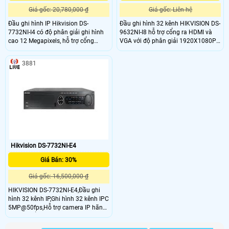
Giá gốc: 20,780,000 ₫
Giá gốc: Liên hệ
Đầu ghi hình IP Hikvision DS-
Đầu ghi hình 32 kênh HIKVISION DS-
7732NI-I4 có độ phân giải ghi hình
9632NI-I8 hỗ trợ cổng ra HDMI và
cao 12 Megapixels, hỗ trợ cổng
VGA với độ phân giải 1920X1080P.
HDMI và VGA với độ phân giải
Hai luồng dữ liệu độc lập Dual
1920X1080P, hỗ trợ chuẩn nén
Stream cho phép đặt ở chế độ ghi
3881
H.265 tiết kiệm 50%-70% dung
tại chỗ và xem qua mạng thông số
lượng lưu trữ so với H.264 , phu hợp
tối ưu nhất.
lắp các công trình lớn , văn phòng ,
công ty , tòa nhà , ngân hàng .
Hikvision DS-7732NI-E4
Giá Bán: 30%
Giá gốc: 16,500,000 ₫
HIKVISION DS-7732NI-E4,Đầu ghi
hình 32 kênh IP,Ghi hình 32 kênh IPC
5MP@50fps,Hỗ trợ camera IP hãng
thứ ba ,Cổng ra HDMI và VGA độ
phân giải đến 1920×1080P,Hỗ trợ 4