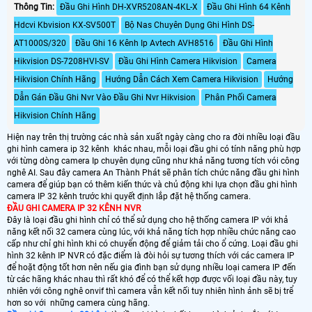
ổ HDD dung lượng tối đa mỗi ổ 6TB.
Thông Tin:
Đầu Ghi Hình DH-XVR5208AN-4KL-X
Đầu Ghi Hình 64 Kênh
1 cổng eSATA
Hdcvi Kbvision KX-SV500T
Bộ Nas Chuyên Dụng Ghi Hình DS-
AT1000S/320
Đầu Ghi 16 Kênh Ip Avtech AVH8516
Đầu Ghi Hình
Hikvision DS-7208HVI-SV
Đầu Ghi Hình Camera Hikvision
Camera
Hikvision Chính Hãng
Hướng Dẫn Cách Xem Camera Hikvision
Hướng
Dẫn Gán Đầu Ghi Nvr Vào Đầu Ghi Nvr Hikvision
Phân Phối Camera
Hikvision Chính Hãng
Hiện nay trên thị trường các nhà sản xuất ngày càng cho ra đời nhiều loại đầu
ghi hình camera ip 32 kênh khác nhau, mỗi loại đầu ghi có tính năng phù hợp
với từng dòng camera Ip chuyên dụng cũng như khả năng tương tích vói công
nghê AI. Sau đây camera An Thành Phát sẽ phân tích chức năng đầu ghi hình
camera để giúp bạn có thêm kiến thức và chủ động khi lựa chọn đầu ghi hình
camera IP 32 kênh trước khi quyết định lắp đặt hệ thống camera.
ĐẦU GHI CAMERA IP 32 KÊNH NVR
Đây là loại đầu ghi hình chỉ có thể sử dụng cho hệ thống camera IP với khả
năng kết nối 32 camera cùng lúc, với khả năng tích hợp nhiều chức năng cao
cấp như chỉ ghi hình khi có chuyển động để giảm tải cho ổ cứng. Loại đầu ghi
hình 32 kênh IP NVR có đặc điểm là đòi hỏi sự tương thích với các camera IP
để hoặt động tốt hơn nên nếu gia đình bạn sử dụng nhiều loại camera IP đến
từ các hãng khác nhau thì rất khó để có thể kết hợp được vối loại đầu này, tuy
nhiên với công nghê onvif thì camera vẫn kết nối tuy nhiên hình ảnh sẽ bị trể
hơn so với những camera cùng hãng.