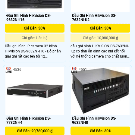
Đầu Ghi Hình Hikvision DS-
Đầu Ghi Hình Hikvision DS-
9632NI-I16
7632NI-K2
Giá Bán: 30%
Giá Bán: 30%
Giá gốc: Liên hệ
Giá gốc: 10,080,000 ₫
Đầu ghi hình IP camera 32 kênh
đầu ghi hình HIKVISION DS-7632NI-
Hikvision DS-9632NI-I16 - Độ phân
K2 có tính ổn định cao khi kết nối
giải ghi rất cao lên tới 12
với hệ thống camera cho chất lượng
Megapixels. - Hỗ trợ HDMI 2 ch, VGA
hình ảnh sắc nét. Vỏ đầu ghi được
2 chấu, HMDI1 lên tới 4K độ phân
thiết kế bằng kim loại gia tăng sự
4536
4551
giải (3840x2160) - Hỗ trợ định dạng
chắc chắn cho đầu ghi, đầu ghi
video H.265 / H.264 / MPEG4 - 1
thích hợp lắp đặt cho văn phòng,
màn hình cảm ứng 7 LDC (Touch
nhà riêng, khu trung cư, biệt thự,…
screen)
Đầu Ghi Hình Hikvision DS-
Đầu Ghi Hình Hikvision DS-
7732NI-I4
9632NI-I8
Giá Bán: 20,780,000 ₫
Giá Bán: 30%