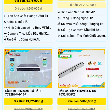
Giá Bán: 5,978,000 ₫
những thương hiệu camera chất lượng như Hikvision, Daua, kbviision, Vantech,
Giá gốc: 21,220,000 ₫
UNV univew, Hikook đà những thương hiệu camera chất lượng uy tín 💡
Giá gốc: 8,540,000 ₫
☀️ Hình Ảnh Sắc nét :
32 MP.
️⚡ Hình Ành Chất Lượng :
Ultra 8k .
🕉️ Trang Bị Công Nghệ :
IP.
⚙ Công Nghệ :
IP.
🌈 Khi xem thiếu sáng :
Từng Vị Trí
🔦 Hình ảnh ban đêm :
Từng Vị Trí
Camera .
🐜 Cấu Tạo Camera
Đầu Ghi 32
Camera .
👑 Camera Theo Mẫu
Đầu Ghi 32
kênh.
️💫 Khả Năng :
Thu hình Chất Lượng.
kênh.
️✤ Ưu Điểm :
Công Nghệ AI.
'
1688
1699
Đầu Ghi Hikvision Giá Rẻ DS-
Đầu Ghi Hình HIKVISION DS-
7732NI-M4/16P
7632NXI-K2
Giá Bán: 19,825,000 ₫
Giá Bán: 5,860,000 ₫
Giá gốc: 28,320,000 ₫
Giá gốc: 8,370,000 ₫