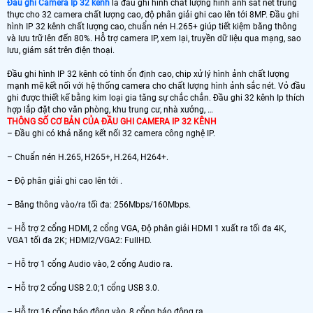
Đầu ghi Camera Ip 32 kênh
là đầu ghi hình chất lượng hình ảnh sắt nét trung
thực cho 32 camera chất lượng cao, độ phân giải ghi cao lên tới 8MP. Đầu ghi
hình IP 32 kênh chất lượng cao, chuẩn nén H.265+ giúp tiết kiệm băng thông
và lưu trữ lên đến 80%. Hỗ trợ camera IP, xem lại, truyền dữ liệu qua mạng, sao
lưu, giám sát trên điện thoại.
Đầu ghi hình IP 32 kênh có tính ổn định cao, chip xử lý hình ảnh chất lượng
mạnh mẽ kết nối với hệ thống camera cho chất lượng hình ảnh sắc nét. Vỏ đầu
ghi được thiết kế bằng kim loại gia tăng sự chắc chắn. Đầu ghi 32 kênh Ip thích
hợp lắp đặt cho văn phòng, khu trung cư, nhà xưởng, …
THÔNG SỐ CƠ BẢN CỦA ĐẦU GHI CAMERA IP 32 KÊNH
– Đầu ghi có khả năng kết nối 32 camera công nghệ IP.
– Chuẩn nén H.265, H265+, H.264, H264+.
– Độ phân giải ghi cao lên tới .
– Băng thông vào/ra tối đa: 256Mbps/160Mbps.
– Hỗ trợ 2 cổng HDMI, 2 cổng VGA, Độ phân giải HDMI 1 xuất ra tối đa 4K,
VGA1 tối đa 2K; HDMI2/VGA2: FullHD.
– Hỗ trợ 1 cổng Audio vào, 2 cổng Audio ra.
– Hỗ trợ 2 cổng USB 2.0;1 cổng USB 3.0.
– Hỗ trợ 16 cổng báo động vào, 8 cổng báo động ra.