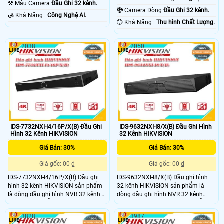
⚒ Mẫu Camera
Đầu Ghi 32 kênh.
Camera .
🐉️ Camera Dòng
Đầu Ghi 32 kênh.
️🛃 Khả Năng :
Công Nghệ AI.
️💮 Khả Năng :
Thu hình Chất Lượng.
2038
2050
IDS-7732NXI-I4/16P/X(B) Đầu Ghi
IDS-9632NXI-I8/X(B) Đầu Ghi Hình
Hình 32 Kênh HIKVISION
32 Kênh HIKVISION
Giá Bán: 30%
Giá Bán: 30%
Giá gốc: 00 ₫
Giá gốc: 00 ₫
IDS-7732NXI-I4/16P/X(B) Đầu ghi
IDS-9632NXI-I8/X(B) Đầu ghi hình
hình 32 kênh HIKVISION sản phẩm
32 kênh HIKVISION sản phẩm là
là dòng dầu ghi hình NVR 32 kênh
dòng dầu ghi hình NVR 32 kênh
camera POE Hỗ trợ camera tối đa
camera tối đa 12 Megapixel. Hỗ trợ
12 Megapixel. Hỗ trợ 16ch Nhận
16ch Nhận diện & phân tích 32 thư
3828
3987
diện & phân tích 32 thư viện và
viện và 100,000 khuôn mặt. Xuất