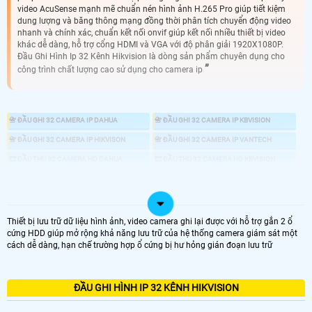
video AcuSense mạnh mẽ chuẩn nén hình ảnh H.265 Pro giúp tiết kiệm
dung lượng và băng thông mạng đồng thời phân tích chuyển động video
nhanh và chính xác, chuẩn kết nối onvif giúp kết nối nhiều thiết bị video
khác dễ dàng, hỗ trợ cổng HDMI và VGA với độ phân giải 1920X1080P.
Đầu Ghi Hình Ip 32 Kênh Hikvision là dòng sản phẩm chuyên dụng cho
công trình chất lượng cao sử dụng cho camera ip
📇 ĐẦU GHI 32 CAMERA IP DAHUA
📇 ĐẦU GHI 32 CAMERA IP KBVISION
📇 ĐẦU GHI 32 CAMERA IP HIKVISON
📇 ĐẦU GHI 32 CAMERA IP VANTECH
🎞 ĐẦU THU 32 CAMERA HD DAHUA
🎞 ĐẦU THU 32 CAMERA HD KBVISION
🎞 ĐẦU THU 32 CAMERA HD HIKVISION
🎞 ĐẦU THU 32 CAMERA HD VANTECH
📼 ĐẦU GHI CAMERA
💾 ĐẦU GHI CAMERA HD ANALOG
📀 ĐẦU GHI CAMERA IP
Thiết bị lưu trữ dữ liệu hình ảnh, video camera ghi lại được với hỗ trợ gắn 2 ổ
cứng HDD giúp mở rộng khả năng lưu trữ của hệ thống camera giám sát một
cách dễ dàng, hạn chế trường hợp ổ cứng bị hư hỏng gián đoạn lưu trữ
♋ ĐẦU GHI 32 KÊNH IP
ĐẦU GHI HÌNH IP 32 KÊNH HIKVISION
ĐẦU GHI CAMERA 32 KÊNH ip