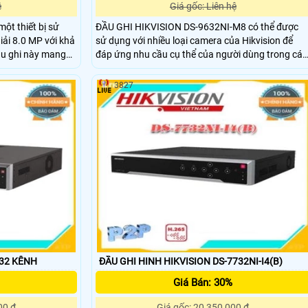
ệ
Giá gốc: Liên hệ
ột thiết bị sử
ĐẦU GHI HIKVISION DS-9632NI-M8 có thể được
iải 8.0 MP với khả
sử dụng với nhiều loại camera của Hikvision để
ầu ghi này mang
đáp ứng nhu cầu cụ thể của người dùng trong các
còn
tình huống khác nhau. Thiết bị phù hợp sử dụng ở
 hỗ trợ các kênh
cả không gian trong nhà và ngoài trời như sảnh
3827
giao tiếp mạng và
công cộng, quảng trường, sân vận động, nhà ga…
nơi có góc quan sát rộng hơn, sắc nét hơn , hình
ảnh chi tiết hơn được yêu cầu
 32 KÊNH
ĐẦU GHI HINH HIKVISION DS-7732NI-I4(B)
Giá Bán: 30%
00 ₫
Giá gốc: 20,350,000 ₫