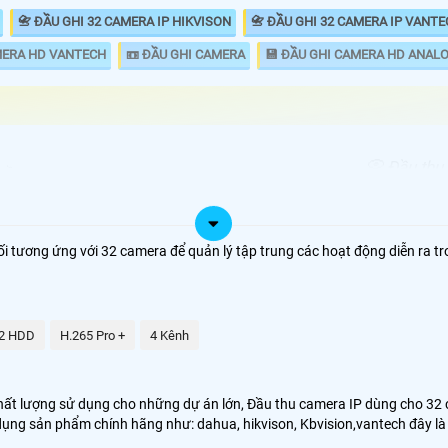
📇 ĐẦU GHI 32 CAMERA IP HIKVISON
📇 ĐẦU GHI 32 CAMERA IP VANT
MERA HD VANTECH
📼 ĐẦU GHI CAMERA
💾 ĐẦU GHI CAMERA HD ANAL
📀 Đầu thu
ĐẦU GHI
chuyên dụn
00.000 VNĐ
DS-7632NI-K2
FULL HD va
analog Đầu
nối tương ứng với 32 camera để quản lý tập trung các hoạt động diễn ra
.000.000 VNĐ
DS-7732NI-K4/16P
lượng lớn 
sử dụng.
00,000 VNĐ
DHI-NVR4232-4KS2/L
00.000 VNĐ
KX-C4K8232SN2
2 HDD
H.265 Pro +
4 Kênh
dó những thương hiệu camera chất lượng như Hikvision, Daua, kbviision
t lượng sử dụng cho những dự án lớn, Đầu thu camera IP dùng cho 32 cam
ử dụng sản phẩm chính hãng như: dahua, hikvison, Kbvision,vantech đây 