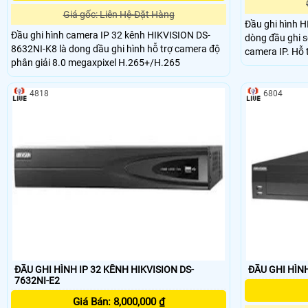
Giá gốc: Liên Hệ-Đặt Hàng
Đầu ghi hình 
Đầu ghi hình camera IP 32 kênh HIKVISION DS-
dòng đầu ghi s
8632NI-K8 là dong dầu ghi hình hỗ trợ camera độ
camera IP. Hỗ trợ hình ảnh camera tối đa 8
phân giải 8.0 megaxpixel H.265+/H.265
MP@50fps. Băn
hỗ trợ cổng x
1920x1080 đồng
4818
6804
mổi ổ 6TB)
ĐẦU GHI HÌNH IP 32 KÊNH HIKVISION DS-
ĐẦU GHI HÌNH
7632NI-E2
Giá Bán: 8,000,000 ₫