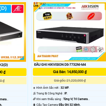
1642
'
ĐẦU GHI HIKVISION DS-7732NI-M4
K2(D)
Giá Bán: 14,850,000 ₫
00 ₫
Giá gốc: 21,220,000 ₫
0 ₫
☀️ Hình Ảnh Sắc nét :
32 MP.
🕉️ Trang Bị Công Nghệ :
IP.
🌈 Khi xem thiếu sáng :
Từng Vị Trí Camera .
amera .
🐜 Cấu Tạo Camera
Đầu Ghi 32 kênh.
h.