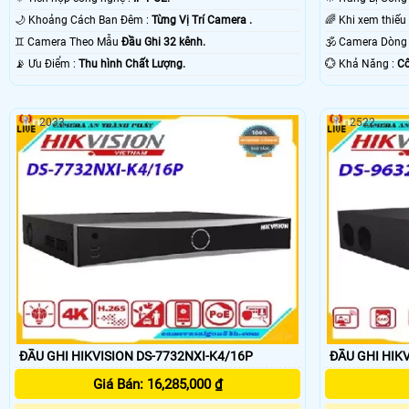
🌙 Khoảng Cách Ban Đêm :
Từng Vị Trí Camera .
♊ Camera Theo Mẫu
Đầu Ghi 32 kênh.
🕉️ Camera Dòn
️📡 Ưu Điểm :
Thu hình Chất Lượng.
️💮 Khả Năng :
Cô
2033
2522
ĐẦU GHI HIKVISION DS-7732NXI-K4/16P
ĐẦU GHI HIK
Giá Bán: 16,285,000 ₫