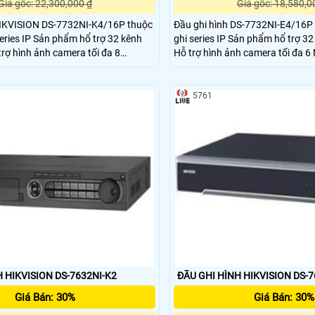
Giá gốc: 22,300,000 ₫
Giá gốc: 18,580,0
HIKVISION DS-7732NI-K4/16P thuộc
Đầu ghi hình DS-7732NI-E4/16P
eries IP Sản phẩm hổ trợ 32 kênh
ghi series IP Sản phẩm hổ trợ 32
Hỗ trợ hình ảnh camera tối đa
g thông vào ra 256/160 Mbps. Có
thông vào ra 160/80 Mbps. Có h
uất hình ảnh HDMI @4K & VGA @
hình ảnh HDMI&VGA @ 1920x108
 thời hổ trợ được 4ổ cứng ( tối đa
trợ được 4 ổ cứng ( tối đa mổi ổ
5761
 HIKVISION DS-7632NI-K2
ĐẦU GHI HÌNH HIKVISION DS-
Giá Bán: 30%
Giá Bán: 30%