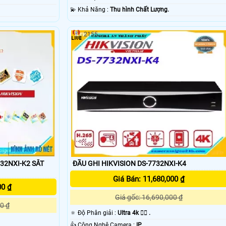
️💫 Khả Năng :
Thu hình Chất Lượng.
2155
632NXI-K2 SẮT
ĐẦU GHI HIKVISION DS-7732NXI-K4
Giá Bán: 11,680,000 ₫
00 ₫
Giá gốc: 16,690,000 ₫
0 ₫
🔅 Độ Phân giải :
Ultra 4k 👍🏾 .
👍 Công Nghệ Camera :
IP.