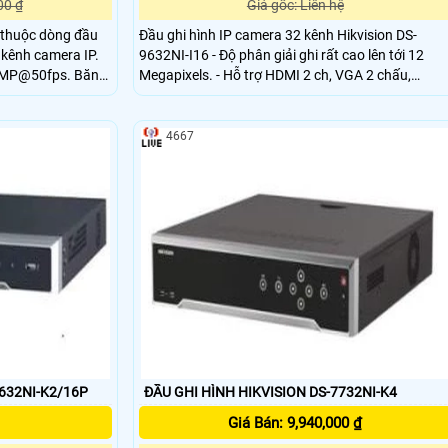
00 ₫
Giá gốc: Liên hệ
 thuộc dòng đầu
Đầu ghi hình IP camera 32 kênh Hikvision DS-
 kênh camera IP.
9632NI-I16 - Độ phân giải ghi rất cao lên tới 12
 6 MP@50fps. Băng
Megapixels. - Hỗ trợ HDMI 2 ch, VGA 2 chấu,
ỗ trợ cổng xuất
HMDI1 lên tới 4K độ phân giải (3840x2160) - Hỗ
0 đồng thời hổ
trợ định dạng video H.265 / H.264 / MPEG4 - 1
 6TB)
màn hình cảm ứng 7 LDC (Touch screen)
4667
7632NI-K2/16P
ĐẦU GHI HÌNH HIKVISION DS-7732NI-K4
Giá Bán: 9,940,000 ₫