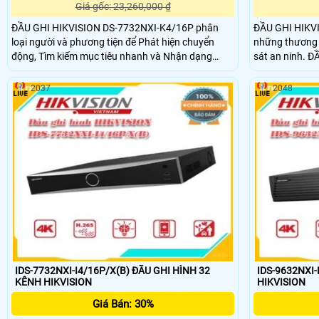
Giá gốc: 23,260,000 ₫
ĐẦU GHI HIKVISION DS-7732NXI-K4/16P phân
ĐẦU GHI HIKVI
loại người và phương tiện để Phát hiện chuyển
những thương h
động, Tìm kiếm mục tiêu nhanh và Nhận dạng
sát an ninh. ĐẦU GHI HIKVISION DS-9632NI-M16
khuôn mặt 1Ch. (luồng video) hoặc 4ch khi nhận
được thiết kế 
dạng hình ảnh khuôn mặt. Thiết bị này có 16 giao
trong các môi 
2037
2048
diện cấp nguồn qua Ethernet(PoE) để cài đặt
ngân hàng, bện
camera plug-and-play mà không cần thêm cáp
hàng, siêu thị,
nguồn.
IDS-7732NXI-I4/16P/X(B) ĐẦU GHI HÌNH 32
IDS-9632NXI-
KÊNH HIKVISION
HIKVISION
Giá Bán: 30%