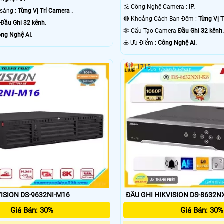
🕉️ Công Nghệ Camera :
IP.
🌈 Khi xem thiếu sáng :
Từng Vị Trí Camera .
🔴 Khoảng Cách Ban Đêm :
Từng Vị T
g
Đầu Ghi 32 kênh.
🕸️ Cấu Tạo Camera
Đầu Ghi 32 kênh
ng Nghệ AI.
️☣️ Ưu Điểm :
Công Nghệ AI.
1715
VISION DS-9632NI-M16
ĐẦU GHI HIKVISION DS-8632N
Giá Bán: 30%
Giá Bán: 30%