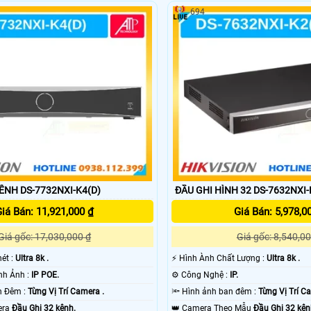
694
ÊNH DS-7732NXI-K4(D)
ĐẦU GHI HÌNH 32 DS-7632NXI-
iá Bán: 11,921,000 ₫
Giá Bán: 5,978,0
Giá gốc: 17,030,000 ₫
Giá gốc: 8,540,00
nét :
Ultra 8k .
️⚡ Hình Ành Chất Lượng :
Ultra 8k .
✳️ Công Nghệ Hình Ảnh :
IP POE.
⚙ Công Nghệ :
IP.
🌜 Xem Được Ban Đêm :
Từng Vị Trí Camera .
🔦 Hình ảnh ban đêm :
Từng Vị Trí C
era
Đầu Ghi 32 kênh.
👑 Camera Theo Mẫu
Đầu Ghi 32 kên