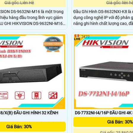
Giá gốc: Liên Hệ
Giá gốc: liên h
SION DS-9632NI-M16 là một trong
Đầu Ghi Hình DS-8632NXI-K8 là m
iệu hàng đầu trong lĩnh vực giám
dụng công nghệ IP với độ phân g
năng ghi hình chất lượng cao, đ
để đáp ứng nhu cầu giám sát an ninh
đến hình ảnh rõ nét và chân thực. Ngoài ra, nó 
trường quan trọng như trường học,
được trang bị các tính năng như
2472
h viện, nhà máy, văn phòng, cửa
vào và ra video, lưu trữ dữ liệu, 
 và nhiều ứng dụng khác.
quản lý từ xa
I8/X(B) ĐẦU GHI HÌNH 32 KÊNH
DS-7732NI-I4/16P ĐẦU GHI 4K
Giá Bán: 30%
Giá Bán: 30%
Giá gốc: 25,860,0