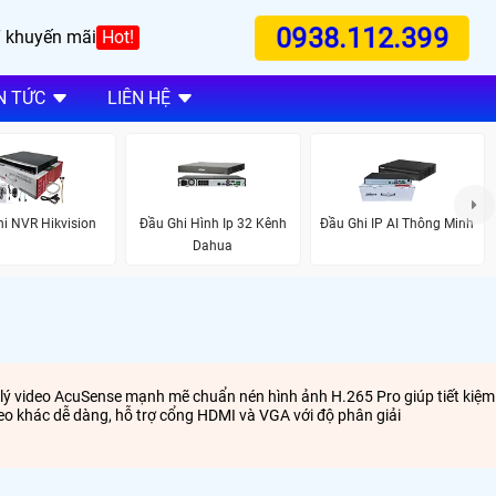
0938.112.399
 khuyến mãi
Hot!
N TỨC
LIÊN HỆ
i NVR Hikvision
Đầu Ghi Hình Ip 32 Kênh
Đầu Ghi IP AI Thông Minh
Dahua
ử lý video AcuSense mạnh mẽ chuẩn nén hình ảnh H.265 Pro giúp tiết kiệm
deo khác dễ dàng, hỗ trợ cổng HDMI và VGA với độ phân giải