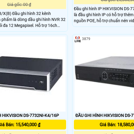
Giá gốc: 00 ₫
Đầu ghi hình IP HIKVISION DS-7
/X(B) Đầu ghi hình 32 kênh
là đầu ghi hình IP có hỗ trợ thêm
 phẩm là dòng dầu ghi hình NVR 32
nguồn POE, hỗ trợ chuẩn nén vi
i đa 12 Megapixel. Hỗ trợ 16ch
tiết kiệm trung bình hơn 50% dun
ân tích 32 thư viện và 100,000
chi phí HDD so với H.264 truyền 
ất hình độc lập 4K HDMI1/HDMI2.
camera IP, xem lại, truyền dữ li
3879
g Sata 10TB, 1 eSata 2 LAN 1Gbps,
lưu, giám sát trên điện thoại.
 HIKVISION DS-7732NI-K4/16P
ĐẦU GHI HÌNH HIKVISION DS-
iá Bán: 15,540,000 ₫
Giá Bán: 18,580,0