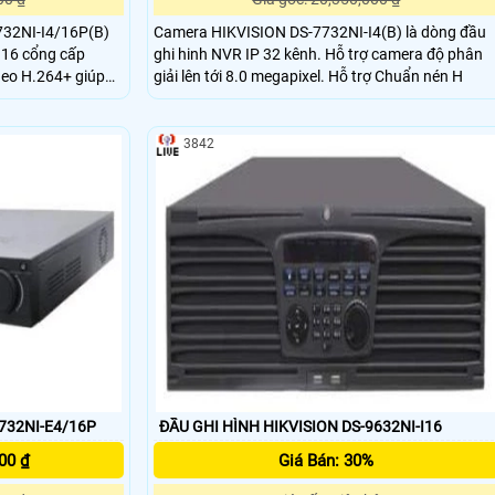
732NI-I4/16P(B)
Camera HIKVISION DS-7732NI-I4(B) là dòng đầu
 16 cổng cấp
ghi hinh NVR IP 32 kênh. Hỗ trợ camera độ phân
deo H.264+ giúp
giải lên tới 8.0 megapixel. Hỗ trợ Chuẩn nén H
g lượng lưu trữ và
thống, hỗ trợ
ệu qua mạng, sao
3842
7732NI-E4/16P
ĐẦU GHI HÌNH HIKVISION DS-9632NI-I16
00 ₫
Giá Bán: 30%