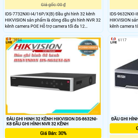
Giá gốc: 00 ₫
IDS-7732NXI-I4/16P/X(B) Đầu ghi hình 32 kênh
IDS-9632NXI-I8
HIKVISION sản phẩm là dòng dầu ghi hình NVR 32
HIKVISION sản
kênh camera POE Hỗ trợ camera tối đa 12
kênh camera tố
Megapixel. Hỗ trợ 16ch Nhận diện & phân tích 32
Nhận diện & ph
thư viện và 100,000 khuôn mặt. Xuất hình độc lập
khuôn mặt. Xu
3984
6117
VGA / HDMI 4K. Hỗ trợ 4 ổ cứng Sata 10TB, 1
Hỗ trợ 8 ổ cứn
eSata 2 LAN 1Gbps, 1USB 3
1USB 3
ĐÀU GHI HINH 32 KÊNH HIKVISION DS-8632NI-
ĐẦU GHI HÌNH
K8 ĐẦU GHI HÌNH NVR 32 KÊNH
G
Giá Bán: 30%