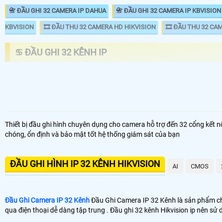
📇 ĐẦU GHI 32 CAMERA IP DAHUA
📇 ĐẦU GHI 32 CAMERA IP KBVISION
KBVISION
🎞 ĐẦU THU 32 CAMERA HD HIKVISION
🎞 ĐẦU THU 32 CA
♋ ĐẦU GHI 32 KÊNH IP
ĐẦU GHI CAMERA 32 KÊNH ip
GIÁ 
📦 Đầu Ghi Camera IP 32 Kênh
5.9
Thiết bị đầu ghi hình chuyên dụng cho camera hỗ trợ đến 32 cổng kết 
📼 Đầu Ghi Camera IP 32 Kênh 4k
25
chóng, ổn định và bảo mật tốt hệ thống giám sát của bạn
🗄 Đầu Thu Camera IP 32 Kênh Giá Rẻ
5.5
ĐẦU GHI HÌNH IP 32 KÊNH HIKVISION
📬 Đầu Thu Camera IP 32 Kênh Chính Hãng
7.0
AI
CMOS
💾 Đầu thu 32 kênh Hikvision IP của nhiều thương hiệu camera. trong 
Đầu Ghi Camera IP 32 Kênh
Đầu Ghi Camera IP 32 Kênh là sản phẩm chấ
tín 💡
qua điện thoại dễ dàng tập trung . Đầu ghi 32 kênh Hikvision ip nên s