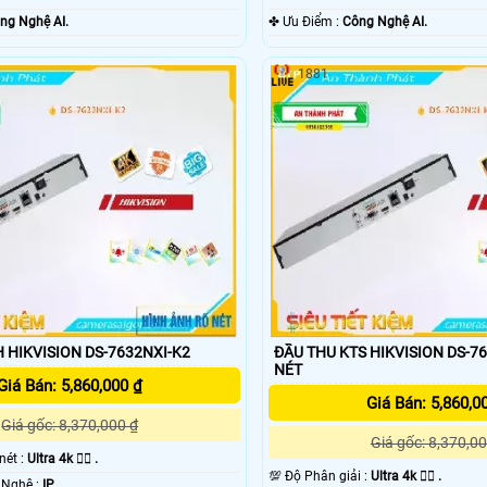
ng Nghệ AI.
️✤ Ưu Điểm :
Công Nghệ AI.
1881
 HIKVISION DS-7632NXI-K2
ĐẦU THU KTS HIKVISION DS-7
NÉT
Giá Bán: 5,860,000 ₫
Giá Bán: 5,860,0
Giá gốc: 8,370,000 ₫
Giá gốc: 8,370,00
 nét :
Ultra 4k 👍🏾 .
💯 Độ Phân giải :
Ultra 4k 👍🏾 .
✳️ Trang Bị Công Nghệ :
IP.