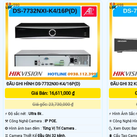
590
698
ĐẦU GHI HÌNH DS-7732NXI-K4/16P(D)
ĐẦU GHI 32 K
Giá Bán: 16,611,000 ₫
G
Giá gốc: 23,730,000 ₫
️⚡ Độ sắc nét :
Ultra 8k .
️⚡ Hình Ảnh Sắc 
⚒ Công Nghệ Camera :
IP POE.
❂ Hình ảnh ban đêm :
Từng Vị Trí Camera .
♊ Camera Thiết Kế
Đầu Ghi 32 kênh.
🐜 Cấu Tạo Cam