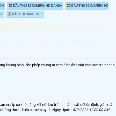
ECH
🎞 ĐẦU THU 32 CAMERA HD DAHUA
🎞 ĐẦU THU 32 CAMERA HD
OG
📀 ĐẦU GHI CAMERA IP
 camera ip 32 kênh Hikvision là dòng đầu ghi hình
g cho những dự án lớn. với chất lượng ghi hình chuẩn
 ultra HD Giá rẻ so với đầu ghi 32 kênh Hikvision HD
 thu 32 kênh Hikvision Ip sử dụng cho camera Ip và số
 trong khung hình, cho phép chúng ta xem hình ảnh của các camera nhanh
thiết kế băng thông card mạng cao phù hợp với nhu cầu
, Vantech, UNV univew, Hikook đà những thương hiệu camera chất lượng u
era Ip có khả năng kết nối lưu trữ hình ảnh sắt nét ổn định, giám sát
là những thươn hiệu camera uy tín Ngày Upate:
8/3/2026 12:00:00 AM