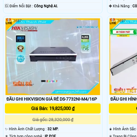
️🆑 Điểm Nỗi Bật :
Công Nghệ AI.
️✤ Khả Năng :
Cô
1687
1697
ĐẦU GHI HIKVISION GIÁ RẺ DS-7732NI-M4/16P
ĐẦU GHI HÌNH
Giá Bán: 19,825,000 ₫
Giá gốc: 28,320,000 ₫
✨ Hình Ành Chất Lượng :
32 MP.
☀️ Hình Ảnh Sắc
⚜️ Tích hợp công nghệ :
IP POE.