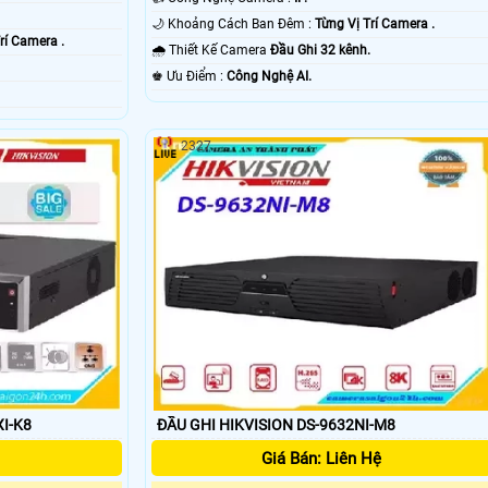
🌙 Khoảng Cách Ban Đêm :
Từng Vị Trí Camera .
rí Camera .
🌧️ Thiết Kế Camera
Đầu Ghi 32 kênh.
.
️♚ Ưu Điểm :
Công Nghệ AI.
2327
XI-K8
ĐẦU GHI HIKVISION DS-9632NI-M8
Giá Bán: Liên Hệ