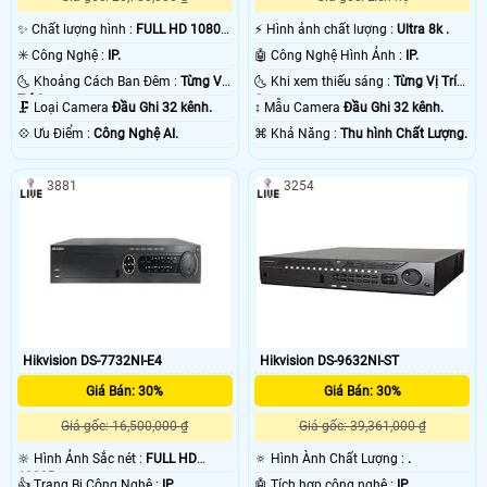
✨ Chất lượng hình :
FULL HD 1080P
️⚡ Hình ảnh chất lượng :
Ultra 8k .
.
✳️ Công Nghệ :
IP.
🤖️ Công Nghệ Hình Ảnh :
IP.
🌜 Khoảng Cách Ban Đêm :
Từng Vị
🌜 Khi xem thiếu sáng :
Từng Vị Trí
Trí Camera .
Camera .
🗜️ Loại Camera
Đầu Ghi 32 kênh.
↕️ Mẫu Camera
Đầu Ghi 32 kênh.
️💠 Ưu Điểm :
Công Nghệ AI.
️⌘ Khả Năng :
Thu hình Chất Lượng.
3881
3254
Hikvision DS-7732NI-E4
Hikvision DS-9632NI-ST
Giá Bán: 30%
Giá Bán: 30%
Giá gốc: 16,500,000 ₫
Giá gốc: 39,361,000 ₫
🔆 Hình Ảnh Sắc nét :
FULL HD
🔅 Hình Ành Chất Lượng :
.
1080P .
👍 Trang Bị Công Nghệ :
IP.
🤖️ Tích hợp công nghệ :
IP.