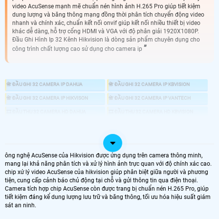
video AcuSense mạnh mẽ chuẩn nén hình ảnh H.265 Pro giúp tiết kiệm
dung lượng và băng thông mạng đồng thời phân tích chuyển động video
nhanh và chính xác, chuẩn kết nối onvif giúp kết nối nhiều thiết bị video
khác dễ dàng, hỗ trợ cổng HDMI và VGA với độ phân giải 1920X1080P.
Đầu Ghi Hình Ip 32 Kênh Hikvision là dòng sản phẩm chuyên dụng cho
công trình chất lượng cao sử dụng cho camera ip
📇 ĐẦU GHI 32 CAMERA IP DAHUA
📇 ĐẦU GHI 32 CAMERA IP KBVISION
📇 ĐẦU GHI 32 CAMERA IP HIKVISON
📇 ĐẦU GHI 32 CAMERA IP VANTECH
🎞 ĐẦU THU 32 CAMERA HD DAHUA
🎞 ĐẦU THU 32 CAMERA HD KBVISION
🎞 ĐẦU THU 32 CAMERA HD HIKVISION
🎞 ĐẦU THU 32 CAMERA HD VANTECH
📼 ĐẦU GHI CAMERA
💾 ĐẦU GHI CAMERA HD ANALOG
📀 ĐẦU GHI CAMERA IP
ông nghệ AcuSense của Hikvision được ứng dụng trên camera thông minh,
mang lại khả năng phân tích và xử lý hình ảnh trực quan với độ chính xác cao.
chip xứ lý video AcuSense của hikvision giúp phân biệt giữa người và phương
♋ ĐẦU GHI 32 KÊNH IP
tiện, cung cấp cảnh báo chủ động tại chỗ và gửi thông tin qua điện thoại.
Camera tích hợp chip AcuSense còn được trang bị chuẩn nén H.265 Pro, giúp
tiết kiệm đáng kể dung lượng lưu trữ và băng thông, tối ưu hóa hiệu suất giám
sát an ninh.
ĐẦU GHI CAMERA 32 KÊNH ip