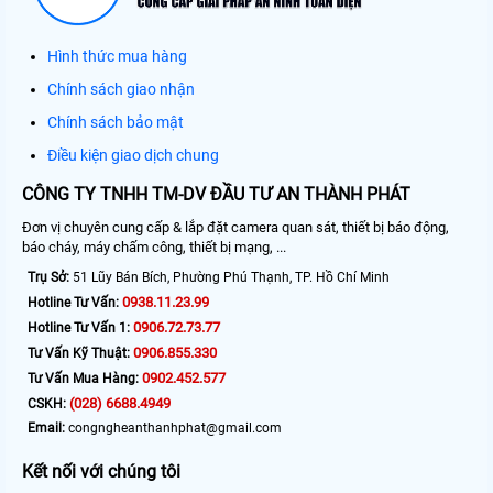
Hình thức mua hàng
Chính sách giao nhận
Chính sách bảo mật
Điều kiện giao dịch chung
CÔNG TY TNHH TM-DV ĐẦU TƯ AN THÀNH PHÁT
Đơn vị chuyên cung cấp & lắp đặt camera quan sát, thiết bị báo động,
báo cháy, máy chấm công, thiết bị mạng, ...
Trụ Sở:
51 Lũy Bán Bích, Phường Phú Thạnh, TP. Hồ Chí Minh
0938.11.23.99
Hotline Tư Vấn:
0906.72.73.77
Hotline Tư Vấn 1:
0906.855.330
Tư Vấn Kỹ Thuật:
0902.452.577
Tư Vấn Mua Hàng:
(028) 6688.4949
CSKH:
Email:
congngheanthanhphat@gmail.com
Kết nối với chúng tôi