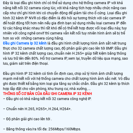
Đây là loại đầu ghi hình chỉ có thể sử dụng cho hệ thống camera IP với khả
năng kết nối 32 camera cùng lúc, với khả năng tích hợp nhiều chức năng cao
cấp như chỉ ghi hình khi có chuyển động để giảm tải cho ổ cứng. Loại đầu ghi
hình 32 kênh IP NVR có đặc điểm là đòi hỏi sự tương thích với các camera IP
để hoặt động tốt hơn nên nếu gia đình bạn sử dụng nhiều loại camera IP đến
từ các hãng khác nhau thì rất khó để có thể kết hợp được vối loại đầu này, tuy
nhiên với công nghê onvif thì camera vẫn kết nối tuy nhiên hình ảnh sẽ bị trể
hơn so với những camera cùng hãng.
Đầu ghi Camera Ip 32 kênh
là đầu ghi hình chất lượng hình ảnh sắt nét trung
thực cho 32 camera chất lượng cao, độ phân giải ghi cao lên tới 8MP. Đầu ghi
hình IP 32 kênh chất lượng cao, chuẩn nén H.265+ giúp tiết kiệm băng thông
và lưu trữ lên đến 80%. Hỗ trợ camera IP, xem lại, truyền dữ liệu qua mạng, sao
lưu, giám sát trên điện thoại.
Đầu ghi hình IP 32 kênh có tính ổn định cao, chip xử lý hình ảnh chất lượng
mạnh mẽ kết nối với hệ thống camera cho chất lượng hình ảnh sắc nét. Vỏ đầu
ghi được thiết kế bằng kim loại gia tăng sự chắc chắn. Đầu ghi 32 kênh Ip thích
hợp lắp đặt cho văn phòng, khu trung cư, nhà xưởng, …
THÔNG SỐ CƠ BẢN CỦA ĐẦU GHI CAMERA IP 32 KÊNH
– Đầu ghi có khả năng kết nối 32 camera công nghệ IP.
– Chuẩn nén H.265, H265+, H.264, H264+.
– Độ phân giải ghi cao lên tới .
– Băng thông vào/ra tối đa: 256Mbps/160Mbps.