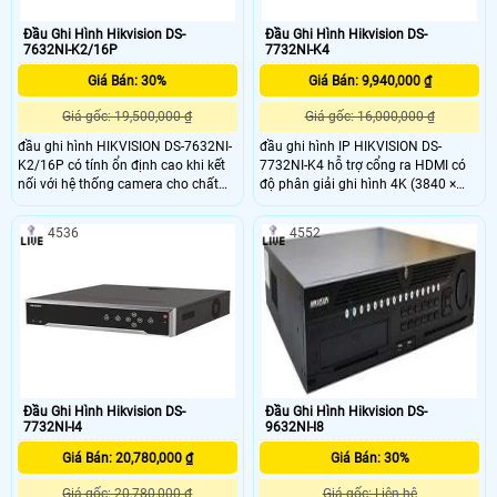
Đầu Ghi Hình Hikvision DS-
Đầu Ghi Hình Hikvision DS-
7632NI-K2/16P
7732NI-K4
Giá Bán: 30%
Giá Bán: 9,940,000 ₫
Giá gốc: 19,500,000 ₫
Giá gốc: 16,000,000 ₫
đầu ghi hình HIKVISION DS-7632NI-
đầu ghi hình IP HIKVISION DS-
K2/16P có tính ổn định cao khi kết
7732NI-K4 hỗ trợ cổng ra HDMI có
nối với hệ thống camera cho chất
độ phân giải ghi hình 4K (3840 ×
lượng hình ảnh sắc nét. Vỏ đầu ghi
2160)/30Hz, 2K (2560 ×
được thiết kế bằng kim loại gia tăng
1440)/60Hz và VGA với độ phân
4536
4552
sự chắc chắn cho đầu ghi, đầu ghi
giải 1920 × 1080/60Hz, hỗ trợ
thích hợp lắp đặt cho văn phòng,
camera IP, xem lại, truyền dữ liệu
nhà riêng, khu trung cư, biệt thự,…
qua mạng, sao lưu, giám sát trên
điện thoại ,đầu ghi thích hợp lắp đặt
cho văn phòng, nhà riêng, khu
chung cư, biệt thự,…
Đầu Ghi Hình Hikvision DS-
Đầu Ghi Hình Hikvision DS-
7732NI-I4
9632NI-I8
Giá Bán: 20,780,000 ₫
Giá Bán: 30%
Giá gốc: 20,780,000 ₫
Giá gốc: Liên hệ