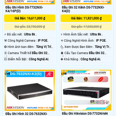
những thương hiệu camera chất lượng như Hikvision, Daua, kbviision, Vantech,
Đầu Ghi Hình DS-7732NXI-
Đầu Ghi 32 Kênh DS-7732NXI-
UNV univew, Hikook đà những thương hiệu camera chất lượng uy tín 💡
K4/16P(D)
K4(D)
Giá Bán: 16,611,000 ₫
Giá Bán: 11,921,000 ₫
Giá gốc: 23,730,000 ₫
Giá gốc: 17,030,000 ₫
️⚡ Độ sắc nét :
Ultra 8k .
️⚡ Hình Ảnh Sắc nét :
Ultra 8k .
⚒ Công Nghệ Camera :
IP POE.
✳️ Công Nghệ Hình Ảnh :
IP POE.
❂ Hình ảnh ban đêm :
Từng Vị Trí
🌜 Xem Được Ban Đêm :
Từng Vị Trí
Camera .
Camera .
'
♊ Camera Thiết Kế
Đầu Ghi 32
🐜 Cấu Tạo Camera
Đầu Ghi 32
kênh.
kênh.
️🆑 Điểm Nỗi Bật :
Công Nghệ AI.
️✤ Khả Năng :
Công Nghệ AI.
697
1644
Đầu Ghi Hikvision DS-7732NI-M4
Đầu Ghi Hình 32 DS-7632NXI-