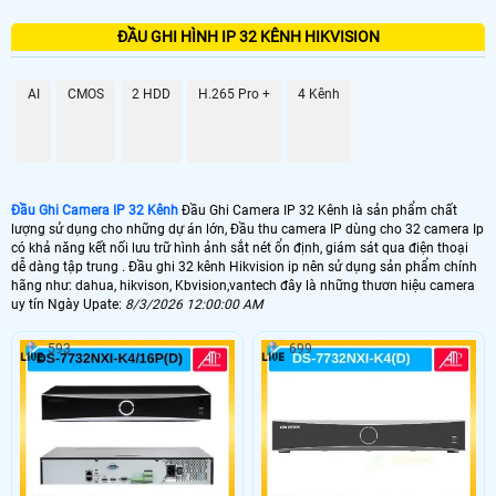
GIÁ ĐẦU GHI
ĐẦU GHI HÌNH IP 32 KÊNH HIKVISION
📦 Đầu Ghi Camera IP 32 Kênh
5.900.000 VNĐ
DS-7632NI-K2
AI
CMOS
2 HDD
H.265 Pro +
4 Kênh
📼 Đầu Ghi Camera IP 32 Kênh 4k
25.000.000 VNĐ
DS-7732NI-K4/16P
🗄 Đầu Thu Camera IP 32 Kênh Giá Rẻ
Đầu Ghi Camera IP 32 Kênh
Đầu Ghi Camera IP 32 Kênh là sản phẩm chất
lượng sử dụng cho những dự án lớn, Đầu thu camera IP dùng cho 32 camera Ip
có khả năng kết nối lưu trữ hình ảnh sắt nét ổn định, giám sát qua điện thoại
5.500,000 VNĐ
DHI-NVR4232-4KS2/L
dễ dàng tập trung . Đầu ghi 32 kênh Hikvision ip nên sử dụng sản phẩm chính
hãng như: dahua, hikvison, Kbvision,vantech đây là những thươn hiệu camera
📬 Đầu Thu Camera IP 32 Kênh Chính Hãng
uy tín Ngày Upate:
8/3/2026 12:00:00 AM
7.000.000 VNĐ
KX-C4K8232SN2
593
699
📀 Đầu thu camera ip 32 kênh Hikvision là dòng đầu ghi hình chuyên dụng
cho những dự án lớn. với chất lượng ghi hình chuẩn FULL HD va ultra HD
Giá rẻ so với đầu ghi 32 kênh Hikvision HD analog Đầu thu 32 kênh
Hikvision Ip sử dụng cho camera Ip và số lượng lớn thiết kế băng thông
card mạng cao phù hợp với nhu cầu sử dụng.
💾 Đầu thu 32 kênh Hikvision IP của nhiều thương hiệu camera. trong dó