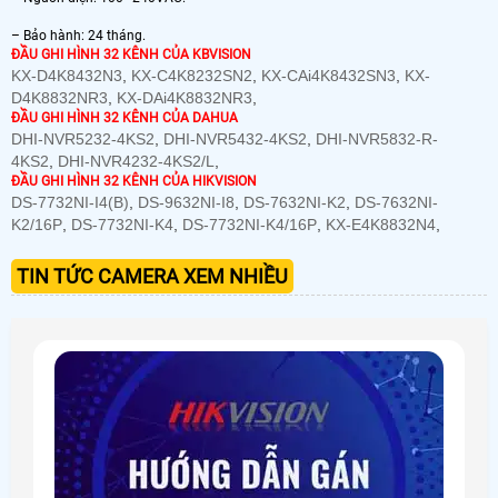
– Bảo hành: 24 tháng.
ĐẦU GHI HÌNH 32 KÊNH CỦA KBVISION
KX-D4K8432N3
,
KX-C4K8232SN2
,
KX-CAi4K8432SN3
,
KX-
D4K8832NR3
,
KX-DAi4K8832NR3
,
ĐẦU GHI HÌNH 32 KÊNH CỦA DAHUA
DHI-NVR5232-4KS2
,
DHI-NVR5432-4KS2
,
DHI-NVR5832-R-
4KS2
,
DHI-NVR4232-4KS2/L
,
ĐẦU GHI HÌNH 32 KÊNH CỦA HIKVISION
DS-7732NI-I4(B)
,
DS-9632NI-I8
,
DS-7632NI-K2
,
DS-7632NI-
K2/16P
,
DS-7732NI-K4
,
DS-7732NI-K4/16P
,
KX-E4K8832N4
,
TIN TỨC CAMERA XEM NHIỀU