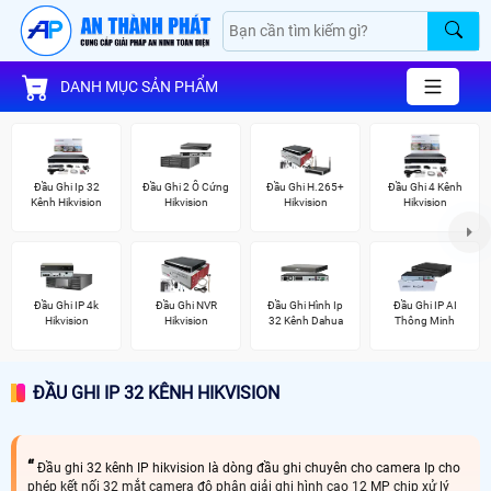
DANH MỤC SẢN PHẨM
Đầu Ghi Ip 32
Đầu Ghi 2 Ổ Cứng
Đầu Ghi H.265+
Đầu Ghi 4 Kênh
Kênh Hikvision
Hikvision
Hikvision
Hikvision
Đầu Ghi IP 4k
Đầu Ghi NVR
Đầu Ghi Hình Ip
Đầu Ghi IP AI
Hikvision
Hikvision
32 Kênh Dahua
Thông Minh
ĐẦU GHI IP 32 KÊNH HIKVISION
Đầu ghi 32 kênh IP hikvision là dòng đầu ghi chuyên cho camera Ip cho
phép kết nối 32 mắt camera độ phân giải ghi hình cao 12 MP chip xử lý