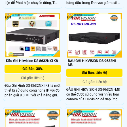
tiện để Phát hiện chuyển động, Tìm
hàng đầu trong lĩnh vực giám sát an
kiếm mục tiêu nhanh và Nhận dạng
ninh. ĐẦU GHI HIKVISION DS-
khuôn mặt 1Ch. (luồng video) hoặc
9632NI-M16 được thiết kế để đáp
1718
2329
4ch khi nhận dạng hình ảnh khuôn
ứng nhu cầu giám sát an ninh trong
mặt. Thiết bị này có 16 giao diện
các môi trường quan trọng như
cấp nguồn qua Ethernet(PoE) để cài
trường học, ngân hàng, bệnh viện,
đặt camera plug-and-play mà không
nhà máy, văn phòng, cửa hàng, siêu
cần thêm cáp nguồn.
thị, và nhiều ứng dụng khác.
Đầu Ghi Hikvision DS-8632NXI-K8
ĐẦU GHI HIKVISION DS-9632NI-
M8
Giá Bán: 30%
Giá Bán: Liên Hệ
Giá gốc: liên hệ
Giá gốc: Liên hệ
Đầu Ghi Hình DS-8632NXI-K8 là một
ĐẦU GHI HIKVISION DS-9632NI-M8
thiết bị sử dụng công nghệ IP với độ
có thể được sử dụng với nhiều loại
phân giải 8.0 MP với khả năng ghi
camera của Hikvision để đáp ứng
hình chất lượng cao, đầu ghi này
nhu cầu cụ thể của người dùng
mang đến hình ảnh rõ nét và chân
trong các tình huống khác nhau.
thực. Ngoài ra, nó còn được trang bị
2038
2050
Thiết bị phù hợp sử dụng ở cả
các tính năng như hỗ trợ các kênh
không gian trong nhà và ngoài trời
vào và ra video, lưu trữ dữ liệu, giao
như sảnh công cộng, quảng trường,
tiếp mạng và quản lý từ xa