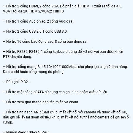
– Hỗ trợ 2 cổng HDMI, 2 cổng VGA, Độ phân giải HDMI 1 xuất ra tối đa 4K,
VGA1 tối đa 2K; HDMI2/VGA2: FullHD.
– Hỗ trợ 1 cổng Audio vào, 2 cổng Audio ra.
– Hỗ trợ 2 cổng USB 2.0;1 cổng USB 3.0.
– Hỗ trợ 16 cổng báo động vào, 8 cổng báo động ra.
– Hỗ trợ RS232, RS485, 1 cổng keyboard dùng để kết nối với bàn điều khiển
PTZ chuyên dụng.
– Hỗ trợ cổng mạng RJ45 10/100/1000Mbps cho phép lựa chọn 2 tính năng:
Đa địa chỉ hoặc cổng mạng dự phòng.
– Đầu ghi IP 32 .
– Hỗ trợ một cổng eSATA sử dụng cho ghi hình hoặc xuất dữ liệu.
– Hỗ trợ xem qua mạng bằn tên miền và cloud
– Hỗ trợ tính năng ANR (Sau khi bị mất kết nối với camera và được kết nối lại,
đầu ghi sẽ lấy lại đoạn dữ liệu khi bị mất kết nối từ thẻ nhớ camera để ghi lên ổ
cứng).
– Nguồn điện: 100~240VAC.