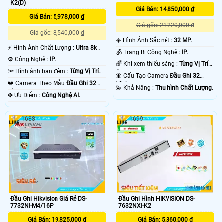
K2(D)
Giá Bán: 14,850,000 ₫
Giá Bán: 5,978,000 ₫
Giá gốc: 21,220,000 ₫
Giá gốc: 8,540,000 ₫
☀️ Hình Ảnh Sắc nét :
32 MP.
️⚡ Hình Ành Chất Lượng :
Ultra 8k .
🕉️ Trang Bị Công Nghệ :
IP.
⚙ Công Nghệ :
IP.
🌈 Khi xem thiếu sáng :
Từng Vị Trí
🔦 Hình ảnh ban đêm :
Từng Vị Trí
Camera .
🐜 Cấu Tạo Camera
Đầu Ghi 32
Camera .
👑 Camera Theo Mẫu
Đầu Ghi 32
kênh.
️💫 Khả Năng :
Thu hình Chất Lượng.
kênh.
️✤ Ưu Điểm :
Công Nghệ AI.
1688
1699
Đầu Ghi Hikvision Giá Rẻ DS-
Đầu Ghi Hình HIKVISION DS-
7732NI-M4/16P
7632NXI-K2
Giá Bán: 19,825,000 ₫
Giá Bán: 5,860,000 ₫