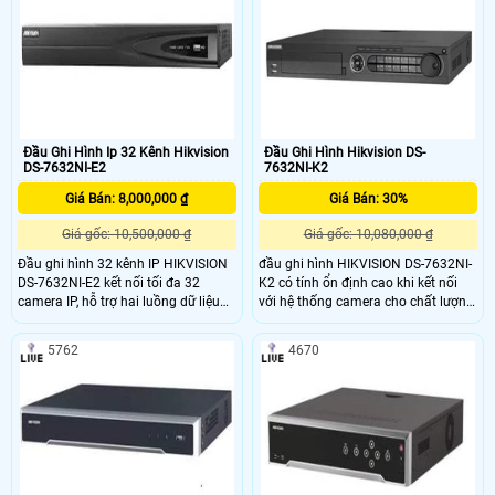
hình ảnh HDMI&VGA @ 1920x1080
video H.265 / H.264 / MPEG4 - 1
đồng thời hổ trợ được 4 ổ cứng ( tối
màn hình cảm ứng 7 LDC (Touch
đa mổi ổ 6TB)
screen)
Đầu Ghi Hình Ip 32 Kênh Hikvision
Đầu Ghi Hình Hikvision DS-
DS-7632NI-E2
7632NI-K2
Giá Bán: 8,000,000 ₫
Giá Bán: 30%
Giá gốc: 10,500,000 ₫
Giá gốc: 10,080,000 ₫
Đầu ghi hình 32 kênh IP HIKVISION
đầu ghi hình HIKVISION DS-7632NI-
DS-7632NI-E2 kết nối tối đa 32
K2 có tính ổn định cao khi kết nối
camera IP, hỗ trợ hai luồng dữ liệu
với hệ thống camera cho chất lượng
độc lập Dual Stream cho phép đặt ở
hình ảnh sắc nét. Vỏ đầu ghi được
chế độ ghi tại chỗ và xem qua mạng
thiết kế bằng kim loại gia tăng sự
5762
4670
thông số tối ưu nhất , hỗ trợ 2 ổ
chắc chắn cho đầu ghi, đầu ghi
cứng có dung lượng tối đa 6TB. Hot
thích hợp lắp đặt cho văn phòng,
Hot : Hỗ trợ xem đồng thời tối đa
nhà riêng, khu trung cư, biệt thự,…
128 kênh , đáp ứng cho nhiều khách
hàng , ngân hàng , công ty , văn
phong , truong hoc ,