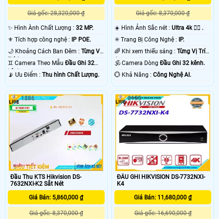
Giá gốc: 28,320,000 ₫
Giá gốc: 8,370,000 ₫
✨ Hình Ành Chất Lượng :
32 MP.
☀️ Hình Ảnh Sắc nét :
Ultra 4k 👍🏾 .
⚜️ Tích hợp công nghệ :
IP POE.
✳️ Trang Bị Công Nghệ :
IP.
🌙 Khoảng Cách Ban Đêm :
Từng Vị
🌈 Khi xem thiếu sáng :
Từng Vị Trí
Trí Camera .
Camera .
♊ Camera Theo Mẫu
Đầu Ghi 32
🕉️ Camera Dòng
Đầu Ghi 32 kênh.
kênh.
️📡 Ưu Điểm :
Thu hình Chất Lượng.
️💮 Khả Năng :
Công Nghệ AI.
1886
2155
Đầu Thu KTS Hikvision DS-
ĐẦU GHI HIKVISION DS-7732NXI-
7632NXI-K2 Sắt Nét
K4
Giá Bán: 5,860,000 ₫
Giá Bán: 11,680,000 ₫
Giá gốc: 8,370,000 ₫
Giá gốc: 16,690,000 ₫