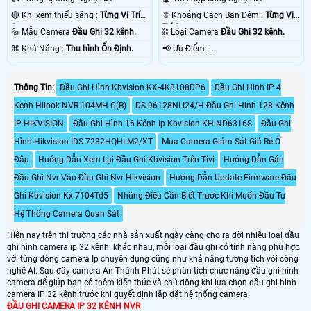
🔴 Khi xem thiếu sáng :
Từng Vị Trí
❈ Khoảng Cách Ban Đêm :
Từng Vị
Camera .
Trí Camera .
🔩 Mẫu Camera
Đầu Ghi 32 kênh.
⛓ Loại Camera
Đầu Ghi 32 kênh.
️⌘ Khả Năng :
Thu hình Ổn Định.
️📢 Ưu Điểm :
.
Thông Tin:
Đầu Ghi Hình Kbvision KX-4K8108DP6
Đầu Ghi Hinh IP 4
Kenh Hilook NVR-104MH-C(B)
DS-96128NI-I24/H Đầu Ghi Hinh 128 Kênh
IP HIKVISION
Đầu Ghi Hình 16 Kênh Ip Kbvision KH-ND6316S
Đầu Ghi
Hình Hikvision IDS-7232HQHI-M2/XT
Mua Camera Giám Sát Giá Rẻ Ở
Đâu
Hướng Dẫn Xem Lại Đầu Ghi Kbvision Trên Tivi
Hướng Dẫn Gán
Đầu Ghi Nvr Vào Đầu Ghi Nvr Hikvision
Hướng Dẫn Update Firmware Đầu
Ghi Kbvision Kx-7104Td5
Những Điều Cần Biết Trước Khi Muốn Đầu Tư
Hệ Thống Camera Quan Sát
Hiện nay trên thị trường các nhà sản xuất ngày càng cho ra đời nhiều loại đầu
ghi hình camera ip 32 kênh khác nhau, mỗi loại đầu ghi có tính năng phù hợp
với từng dòng camera Ip chuyên dụng cũng như khả năng tương tích vói công
nghê AI. Sau đây camera An Thành Phát sẽ phân tích chức năng đầu ghi hình
camera để giúp bạn có thêm kiến thức và chủ động khi lựa chọn đầu ghi hình
camera IP 32 kênh trước khi quyết định lắp đặt hệ thống camera.
ĐẦU GHI CAMERA IP 32 KÊNH NVR