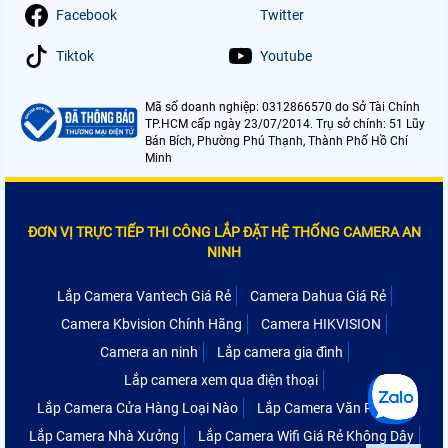
Facebook
Twitter
Tiktok
Youtube
Mã số doanh nghiệp: 0312866570 do Sở Tài Chính
TP.HCM cấp ngày 23/07/2014. Trụ sở chính: 51 Lũy
Bán Bích, Phường Phú Thạnh, Thành Phố Hồ Chí
Minh
ĐƠN VỊ TRỰC TIẾP THI CÔNG LẮP ĐẶT HỆ THỐNG CAMERA AN
NINH
Lắp Camera Vantech Giá Rẻ
Camera Dahua Giá Rẻ
Camera Kbvision Chính Hãng
Camera HIKVISION
Camera an ninh
Lắp camera gia đình
Lắp camera xem qua điện thoại
Lắp Camera Cửa Hàng Loại Nào
Lắp Camera Văn Phòng
Lắp Camera Nhà Xưởng
Lắp Camera Wifi Giá Rẻ Không Dây