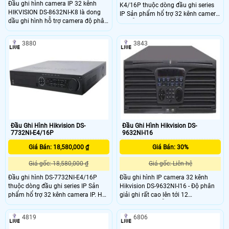
Đầu ghi hình camera IP 32 kênh
K4/16P thuộc dòng đầu ghi series
HIKVISION DS-8632NI-K8 là dong
IP Sản phẩm hổ trợ 32 kênh camera
dầu ghi hình hỗ trợ camera độ phân
IP. Hỗ trợ hình ảnh camera tối đa 8
giải 8.0 megaxpixel H.265+/H.265
MP@50fps. Băng thông vào ra
256/160 Mbps. Có hỗ trợ cổng xuất
3880
3843
hình ảnh HDMI @4K & VGA @
1920x1080 đồng thời hổ trợ được
4ổ cứng ( tối đa mổi ổ 6TB)
Đầu Ghi Hình Hikvision DS-
Đầu Ghi Hình Hikvision DS-
7732NI-E4/16P
9632NI-I16
Giá Bán: 18,580,000 ₫
Giá Bán: 30%
Giá gốc: 18,580,000 ₫
Giá gốc: Liên hệ
Đầu ghi hình DS-7732NI-E4/16P
Đầu ghi hình IP camera 32 kênh
thuộc dòng đầu ghi series IP Sản
Hikvision DS-9632NI-I16 - Độ phân
phẩm hổ trợ 32 kênh camera IP. Hỗ
giải ghi rất cao lên tới 12
trợ hình ảnh camera tối đa 6
Megapixels. - Hỗ trợ HDMI 2 ch, VGA
MP@50fps. Băng thông vào ra
2 chấu, HMDI1 lên tới 4K độ phân
4819
6806
160/80 Mbps. Có hỗ trợ cổng xuất
giải (3840x2160) - Hỗ trợ định dạng