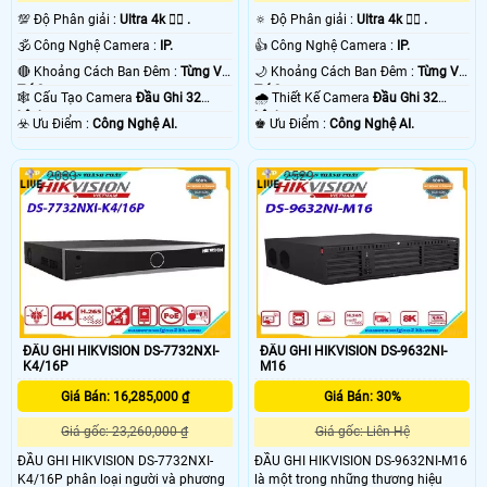
💯 Độ Phân giải :
Ultra 4k 👍🏾 .
🔅 Độ Phân giải :
Ultra 4k 👍🏾 .
🕉️ Công Nghệ Camera :
IP.
👍 Công Nghệ Camera :
IP.
🔴 Khoảng Cách Ban Đêm :
Từng Vị
🌙 Khoảng Cách Ban Đêm :
Từng Vị
Trí Camera .
Trí Camera .
🕸️ Cấu Tạo Camera
Đầu Ghi 32
🌧️ Thiết Kế Camera
Đầu Ghi 32
kênh.
kênh.
️☣️ Ưu Điểm :
Công Nghệ AI.
️♚ Ưu Điểm :
Công Nghệ AI.
2033
2529
ĐẦU GHI HIKVISION DS-7732NXI-
ĐẦU GHI HIKVISION DS-9632NI-
K4/16P
M16
Giá Bán: 16,285,000 ₫
Giá Bán: 30%
Giá gốc: 23,260,000 ₫
Giá gốc: Liên Hệ
ĐẦU GHI HIKVISION DS-7732NXI-
ĐẦU GHI HIKVISION DS-9632NI-M16
K4/16P phân loại người và phương
là một trong những thương hiệu