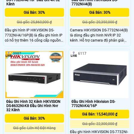
Kênh
7732NI-I4(B)
Giá Bán: 30%
Giá Bán: 30%
Giá gốc: 25,860,000 ₫
Giá gốc: 20,350,000 ₫
Đầu ghi hình IP HIKVISION DS-
Camera HIKVISION DS-7732NI-I4(B)
7732NI-I4/16P(B) là đầu ghi hình IP
là dòng đầu ghi hinh NVR IP 32
có hỗ trợ thêm 16 cổng cấp nguồn
kênh. Hỗ trợ camera độ phân giải
POE, hỗ trợ chuẩn nén video H.264+
lên tới 8.0 megapixel. Hỗ trợ Chuẩn
giúp tiết kiệm trung bình hơn 50%
nén H
3987
6117
dung lượng lưu trữ và chi phí HDD
so với H.264 truyền thống, hỗ trợ
camera IP, xem lại, truyền dữ liệu
qua mạng, sao lưu, giám sát trên
điện thoại.
Đàu Ghi Hinh 32 Kênh HIKVISION
Đầu Ghi Hình Hikvision DS-
DS-8632NI-K8 Đầu Ghi Hình Nvr
7732NI-K4/16P
32 Kênh
Giá Bán: 15,540,000 ₫
Giá Bán: 30%
Giá gốc: 22,300,000 ₫
Giá gốc: Liên Hệ-Đặt Hàng
Đầu ghi hình HIKVISION DS-7732NI-