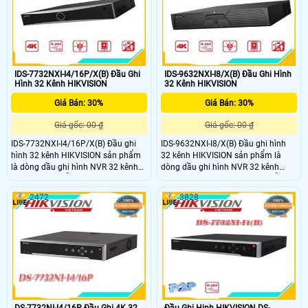
sân vận động, nhà ga… nơi có góc
quan sát rộng hơn, sắc nét hơn ,
hình ảnh chi tiết hơn được yêu cầu
IDS-7732NXI-I4/16P/X(B) Đầu Ghi
IDS-9632NXI-I8/X(B) Đầu Ghi Hình
Hình 32 Kênh HIKVISION
32 Kênh HIKVISION
Giá Bán: 30%
Giá Bán: 30%
Giá gốc: 00 ₫
Giá gốc: 00 ₫
IDS-7732NXI-I4/16P/X(B) Đầu ghi
IDS-9632NXI-I8/X(B) Đầu ghi hình
hình 32 kênh HIKVISION sản phẩm
32 kênh HIKVISION sản phẩm là
là dòng dầu ghi hình NVR 32 kênh
dòng dầu ghi hình NVR 32 kênh
camera POE Hỗ trợ camera tối đa
camera tối đa 12 Megapixel. Hỗ trợ
12 Megapixel. Hỗ trợ 16ch Nhận
16ch Nhận diện & phân tích 32 thư
2472
3828
diện & phân tích 32 thư viện và
viện và 100,000 khuôn mặt. Xuất
100,000 khuôn mặt. Xuất hình độc
hình độc lập 4K HDMI1/HDMI2. Hỗ
lập VGA / HDMI 4K. Hỗ trợ 4 ổ cứng
trợ 8 ổ cứng Sata 10TB, 1 eSata 2
Sata 10TB, 1 eSata 2 LAN 1Gbps,
LAN 1Gbps, 1USB 3
1USB 3
DS-7732NI-I4/16P Đầu Ghi 4K 32
Đầu Ghi Hinh HIKVISION DS-