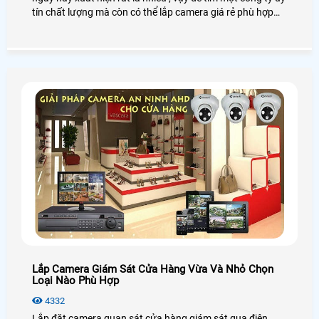
tín chất lượng mà còn có thể lắp camera giá rẻ phù hợp
với khách hàng thì ở đâu và bộ camera quan sát giá rẻ
bao gồm những gì thi sau đây chúng tôi sẽ giới thiệu một
chút cho khách hàng hiểu rỏ hơn lắp camera quan sát giá
rẻ ở công ty chúng tôi bao gồm những gì .
Lắp Camera Giám Sát Cửa Hàng Vừa Và Nhỏ Chọn
Loại Nào Phù Hợp
4332
Lắp đặt camera quan sát cửa hàng giám sát qua điện