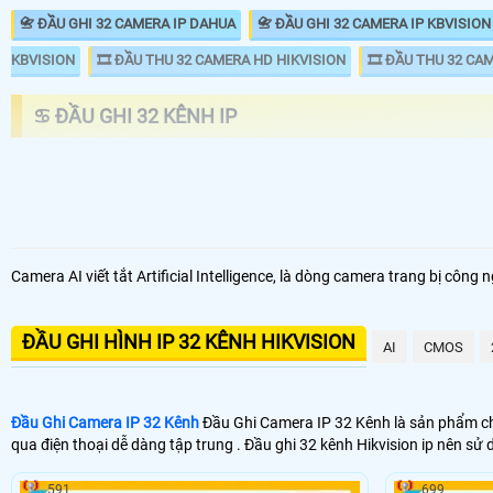
📇 ĐẦU GHI 32 CAMERA IP DAHUA
📇 ĐẦU GHI 32 CAMERA IP KBVISION
KBVISION
🎞 ĐẦU THU 32 CAMERA HD HIKVISION
🎞 ĐẦU THU 32 CA
♋ ĐẦU GHI 32 KÊNH IP
ĐẦU GHI CAMERA 32 KÊNH ip
GIÁ 
📦 Đầu Ghi Camera IP 32 Kênh
5.9
Camera AI viết tắt Artificial Intelligence, là dòng camera trang bị cô
📼 Đầu Ghi Camera IP 32 Kênh 4k
25
🗄 Đầu Thu Camera IP 32 Kênh Giá Rẻ
5.5
ĐẦU GHI HÌNH IP 32 KÊNH HIKVISION
AI
CMOS
📬 Đầu Thu Camera IP 32 Kênh Chính Hãng
7.0
Đầu Ghi Camera IP 32 Kênh
Đầu Ghi Camera IP 32 Kênh là sản phẩm chấ
💾 Đầu thu 32 kênh Hikvision IP của nhiều thương hiệu camera. trong 
qua điện thoại dễ dàng tập trung . Đầu ghi 32 kênh Hikvision ip nên s
tín 💡
591
699