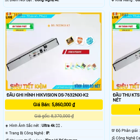
️🆑 Điểm Nỗi Bật :
Công Nghệ AI.
️✤ Khả Năng :
Cô
1698
1883
ĐẦU GHI HÌNH HIKVISION DS-7632NXI-K2
ĐẦU THU KTS 
NÉT
Giá Bán: 5,860,000 ₫
Giá gốc: 8,370,000 ₫
☀️ Hình Ảnh Sắc nét :
Ultra 4k 👍🏾 .
💯 Độ Phân giải 
✳️ Trang Bị Công Nghệ :
IP.