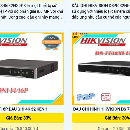
S-8632NXI-K8 là một thiết bị sử
ĐẦU GHI HIKVISION DS-9632NI-
 IP với độ phân giải 8.0 MP với khả
sử dụng với nhiều loại camera củ
chất lượng cao, đầu ghi này mang
đáp ứng nhu cầu cụ thể của ngư
 chân thực. Ngoài ra, nó còn
tình huống khác nhau. Thiết bị phù hợp sử dụng ở
các tính năng như hỗ trợ các kênh
cả không gian trong nhà và ngoà
, lưu trữ dữ liệu, giao tiếp mạng và
công cộng, quảng trường, sân v
3827
nơi có góc quan sát rộng hơn, sắ
ảnh chi tiết hơn được yêu cầu
/16P ĐẦU GHI 4K 32 KÊNH
ĐẦU GHI HINH HIKVISION DS-7
Giá Bán: 30%
Giá Bán: 30%
Giá gốc: 25,860,000 ₫
Giá gốc: 20,350,0