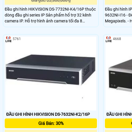
Giá gốc: 22,300,000 ₫
Đầu ghi hình HIKVISION DS-7732NI-K4/16P thuộc
Đầu ghi hình I
dòng đầu ghi series IP Sản phẩm hổ trợ 32 kênh
9632NI-I16 - Độ
camera IP. Hỗ trợ hình ảnh camera tối đa 8
Megapixels. - Hỗ trợ HDMI 2 ch, VGA 2 chấu,
MP@50fps. Băng thông vào ra 256/160 Mbps. Có
HMDI1 lên tới 
hỗ trợ cổng xuất hình ảnh HDMI @4K & VGA @
trợ định dạng 
1920x1080 đồng thời hổ trợ được 4ổ cứng ( tối đa
màn hình cảm
5761
4668
mổi ổ 6TB)
ĐẦU GHI HÌNH HIKVISION DS-7632NI-K2/16P
ĐẦU GHI HÌNH
Giá Bán: 30%