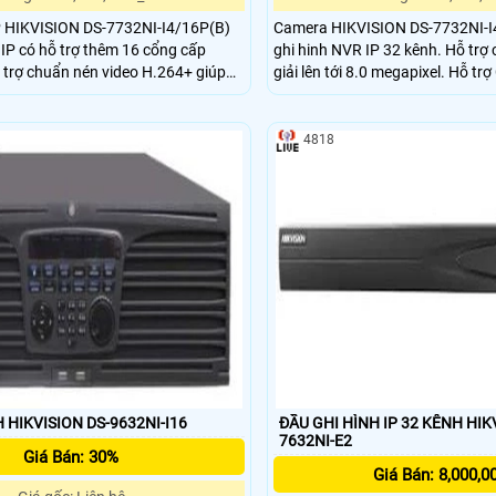
IP HIKVISION DS-7732NI-I4/16P(B)
Camera HIKVISION DS-7732NI-I4
 IP có hỗ trợ thêm 16 cổng cấp
ghi hinh NVR IP 32 kênh. Hỗ trợ
 trợ chuẩn nén video H.264+ giúp
giải lên tới 8.0 megapixel. Hỗ t
g bình hơn 50% dung lượng lưu trữ và
với H.264 truyền thống, hỗ trợ
lại, truyền dữ liệu qua mạng, sao
4818
rên điện thoại.
 HIKVISION DS-9632NI-I16
ĐẦU GHI HÌNH IP 32 KÊNH HIK
7632NI-E2
Giá Bán: 30%
Giá Bán: 8,000,0