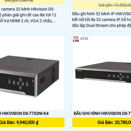
Giá gốc: Liên hệ
Giá gốc: 10,500,0
P camera 32 kênh Hikvision DS-
Đầu ghi hình 32 kênh IP HIKVIS
 phân giải ghi rất cao lên tới 12
kết nối tối đa 32 camera IP, hỗ t
độc lập Dual Stream cho phép đặt
4K độ phân giải (3840x2160) - Hỗ
chỗ và xem qua mạng thông số tố
video H.265 / H.264 / MPEG4 - 1
2 ổ cứng có dung lượng tối đa 6TB. Hot Hot :
 ứng 7 LDC (Touch screen)
4536
trợ xem đồng thời tối đa 128 k
nhiều khách hàng , ngân hàng , c
phong , truong hoc ,
 HIKVISION DS-7732NI-K4
ĐẦU GHI HÌNH HIKVISION DS-7
Giá Bán: 9,940,000 ₫
Giá Bán: 20,780,0