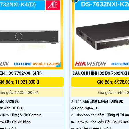
ÊNH DS-7732NXI-K4(D)
ĐẦU GHI HÌNH 32 DS-7632NXI-
iá Bán: 11,921,000 ₫
Giá Bán: 5,978,0
Giá gốc: 17,030,000 ₫
Giá gốc: 8,540,00
nét :
Ultra 8k .
️⚡ Hình Ành Chất Lượng :
Ultra 8k .
✳️ Công Nghệ Hình Ảnh :
IP POE.
⚙ Công Nghệ :
IP.
🌜 Xem Được Ban Đêm :
Từng Vị Trí Camera .
🔦 Hình ảnh ban đêm :
Từng Vị Trí C
era
Đầu Ghi 32 kênh.
👑 Camera Theo Mẫu
Đầu Ghi 32 kên