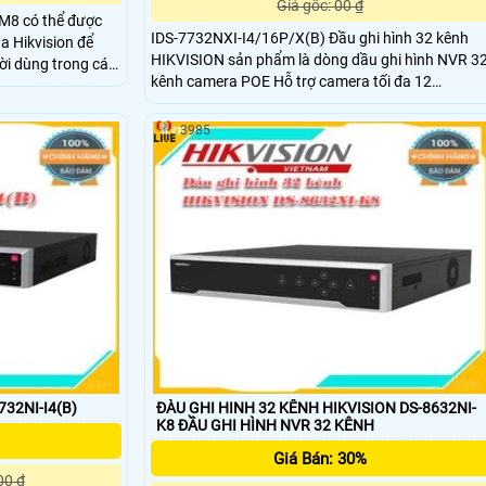
Giá gốc: 00 ₫
M8 có thể được
IDS-7732NXI-I4/16P/X(B) Đầu ghi hình 32 kênh
a Hikvision để
HIKVISION sản phẩm là dòng dầu ghi hình NVR 3
ời dùng trong các
kênh camera POE Hỗ trợ camera tối đa 12
Megapixel. Hỗ trợ 16ch Nhận diện & phân tích 32
i trời như sảnh
thư viện và 100,000 khuôn mặt. Xuất hình độc lập
ận động, nhà ga…
3985
VGA / HDMI 4K. Hỗ trợ 4 ổ cứng Sata 10TB, 1
c nét hơn , hình
eSata 2 LAN 1Gbps, 1USB 3
732NI-I4(B)
ĐÀU GHI HINH 32 KÊNH HIKVISION DS-8632NI-
K8 ĐẦU GHI HÌNH NVR 32 KÊNH
Giá Bán: 30%
00 ₫