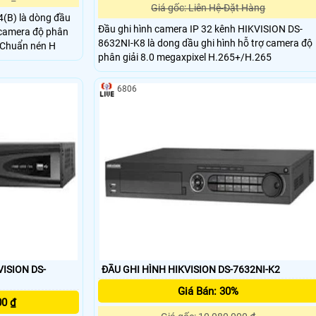
Giá gốc: Liên Hệ-Đặt Hàng
(B) là dòng đầu
Đầu ghi hình camera IP 32 kênh HIKVISION DS-
 camera độ phân
8632NI-K8 là dong dầu ghi hình hỗ trợ camera độ
rợ Chuẩn nén H
phân giải 8.0 megaxpixel H.265+/H.265
6806
VISION DS-
ĐẦU GHI HÌNH HIKVISION DS-7632NI-K2
Giá Bán: 30%
00 ₫