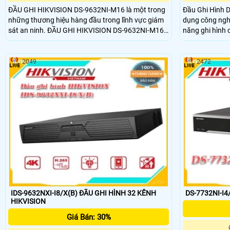
ĐẦU GHI HIKVISION DS-9632NI-M16 là một trong
Đầu Ghi Hình D
những thương hiệu hàng đầu trong lĩnh vực giám
dụng công nghệ
sát an ninh. ĐẦU GHI HIKVISION DS-9632NI-M16
năng ghi hình 
được thiết kế để đáp ứng nhu cầu giám sát an ninh
đến hình ảnh rõ nét và
trong các môi trường quan trọng như trường học,
được trang bị 
ngân hàng, bệnh viện, nhà máy, văn phòng, cửa
vào và ra video
2049
2472
hàng, siêu thị, và nhiều ứng dụng khác.
quản lý từ xa
IDS-9632NXI-I8/X(B) ĐẦU GHI HÌNH 32 KÊNH
DS-7732NI-I4
HIKVISION
Giá Bán: 30%