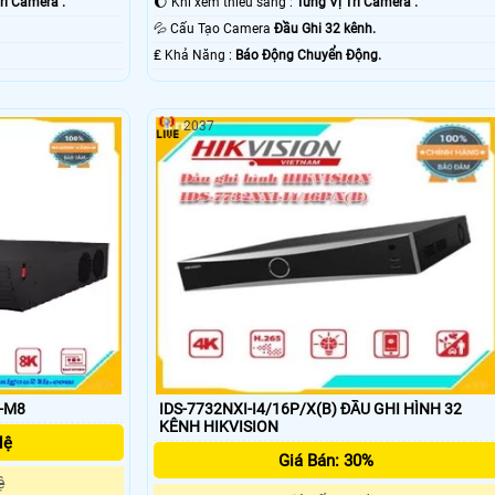
rí Camera .
🌔 Khi xem thiếu sáng :
Từng Vị Trí Camera .
.
💦 Cấu Tạo Camera
Đầu Ghi 32 kênh.
️₤ Khả Năng :
Báo Động Chuyển Động.
2037
I-M8
IDS-7732NXI-I4/16P/X(B) ĐẦU GHI HÌNH 32
KÊNH HIKVISION
Hệ
Giá Bán: 30%
ệ