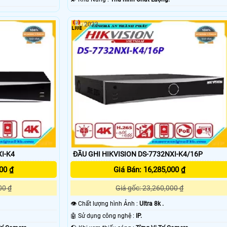
2033
XI-K4
ĐẦU GHI HIKVISION DS-7732NXI-K4/16P
00 ₫
Giá Bán: 16,285,000 ₫
00 ₫
Giá gốc: 23,260,000 ₫
👁 Chất lượng hình Ảnh :
Ultra 8k .
🤖️ Sử dụng công nghệ :
IP.