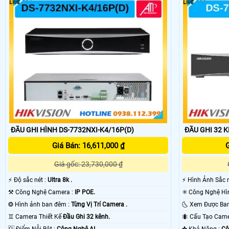
ĐẦU GHI HÌNH DS-7732NXI-K4/16P(D)
ĐẦU GHI 32 K
Giá Bán: 16,611,000 ₫
G
Giá gốc: 23,730,000 ₫
️⚡ Độ sắc nét :
Ultra 8k .
️⚡ Hình Ảnh Sắc 
⚒ Công Nghệ Camera :
IP POE.
❂ Hình ảnh ban đêm :
Từng Vị Trí Camera .
♊ Camera Thiết Kế
Đầu Ghi 32 kênh.
🐜 Cấu Tạo Cam