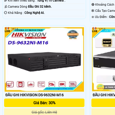
🌈 Khi xem thiếu sáng :
Từng Vị Trí Camera .
🕉️ Camera Dòng
Đầu Ghi 32 kênh.
🕸️ Cấu Tạo Ca
️💮 Khả Năng :
Công Nghệ AI.
️☣️ Ưu Điểm :
Côn
2524
1715
ĐẦU GHI HIKVISION DS-9632NI-M16
ĐẦU GHI HIKV
Giá Bán: 30%
Giá gốc: Liên Hệ