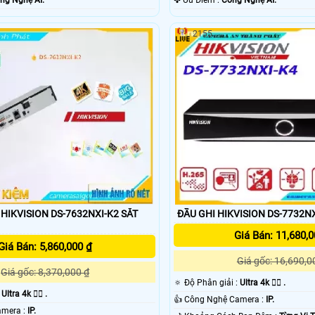
ng Nghệ AI.
️✤ Ưu Điểm :
Công Nghệ AI.
2155
HIKVISION DS-7632NXI-K2 SẮT
ĐẦU GHI HIKVISION DS-7732N
Giá Bán: 11,680,0
Giá Bán: 5,860,000 ₫
Giá gốc: 16,690,0
Giá gốc: 8,370,000 ₫
🔅 Độ Phân giải :
Ultra 4k 👍🏾 .
:
Ultra 4k 👍🏾 .
👍 Công Nghệ Camera :
IP.
🕉️ Công Nghệ Camera :
IP.