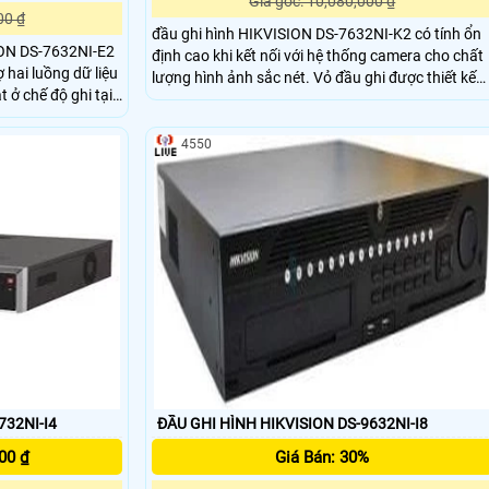
Giá gốc: 10,080,000 ₫
00 ₫
đầu ghi hình HIKVISION DS-7632NI-K2 có tính ổn
ION DS-7632NI-E2
định cao khi kết nối với hệ thống camera cho chất
rợ hai luồng dữ liệu
lượng hình ảnh sắc nét. Vỏ đầu ghi được thiết kế
 ở chế độ ghi tại
bằng kim loại gia tăng sự chắc chắn cho đầu ghi,
i ưu nhất , hỗ trợ
đầu ghi thích hợp lắp đặt cho văn phòng, nhà
 Hỗ
riêng, khu trung cư, biệt thự,…
4550
ênh , đáp ứng cho
ông ty , văn
732NI-I4
ĐẦU GHI HÌNH HIKVISION DS-9632NI-I8
00 ₫
Giá Bán: 30%