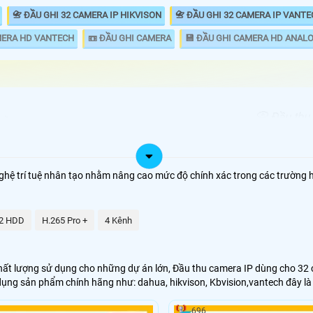
📇 ĐẦU GHI 32 CAMERA IP HIKVISON
📇 ĐẦU GHI 32 CAMERA IP VANT
MERA HD VANTECH
📼 ĐẦU GHI CAMERA
💾 ĐẦU GHI CAMERA HD ANAL
📀 Đầu thu
ĐẦU GHI
chuyên dụn
00.000 VNĐ
DS-7632NI-K2
FULL HD va
analog Đầu
ng nghệ trí tuệ nhân tạo nhằm nâng cao mức độ chính xác trong các trường
.000.000 VNĐ
DS-7732NI-K4/16P
lượng lớn 
sử dụng.
00,000 VNĐ
DHI-NVR4232-4KS2/L
2 HDD
H.265 Pro +
4 Kênh
00.000 VNĐ
KX-C4K8232SN2
t lượng sử dụng cho những dự án lớn, Đầu thu camera IP dùng cho 32 cam
dó những thương hiệu camera chất lượng như Hikvision, Daua, kbviision
ử dụng sản phẩm chính hãng như: dahua, hikvison, Kbvision,vantech đây 
696