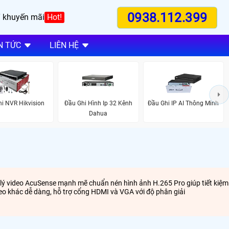
0938.112.399
 khuyến mãi
Hot!
N TỨC
LIÊN HỆ
i NVR Hikvision
Đầu Ghi Hình Ip 32 Kênh
Đầu Ghi IP AI Thông Minh
Dahua
ử lý video AcuSense mạnh mẽ chuẩn nén hình ảnh H.265 Pro giúp tiết kiệm
deo khác dễ dàng, hỗ trợ cổng HDMI và VGA với độ phân giải