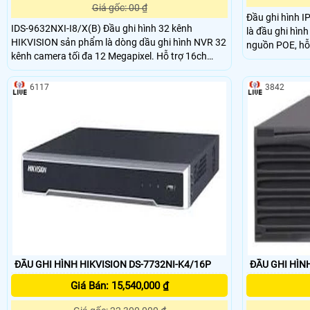
Giá gốc: 00 ₫
Đầu ghi hình 
IDS-9632NXI-I8/X(B) Đầu ghi hình 32 kênh
là đầu ghi hình
HIKVISION sản phẩm là dòng dầu ghi hình NVR 32
nguồn POE, hỗ
kênh camera tối đa 12 Megapixel. Hỗ trợ 16ch
tiết kiệm trun
Nhận diện & phân tích 32 thư viện và 100,000
chi phí HDD so 
khuôn mặt. Xuất hình độc lập 4K HDMI1/HDMI2.
camera IP, xem 
6117
3842
Hỗ trợ 8 ổ cứng Sata 10TB, 1 eSata 2 LAN 1Gbps,
lưu, giám sát t
1USB 3
ĐẦU GHI HÌNH HIKVISION DS-7732NI-K4/16P
ĐẦU GHI HÌNH
Giá Bán: 15,540,000 ₫