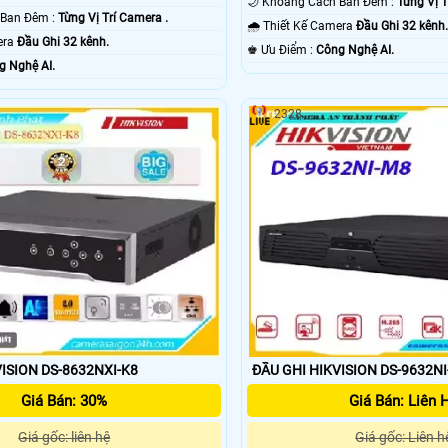
🌙 Khoảng Cách Ban Đêm :
Từng Vị T
🔴 Khoảng Cách Ban Đêm :
Từng Vị Trí Camera .
🌧️ Thiết Kế Camera
Đầu Ghi 32 kênh
mera
Đầu Ghi 32 kênh.
️♚ Ưu Điểm :
Công Nghệ AI.
g Nghệ AI.
2328
ISION DS-8632NXI-K8
ĐẦU GHI HIKVISION DS-9632N
Giá Bán: 30%
Giá Bán: Liên 
Giá gốc: liên hệ
Giá gốc: Liên h