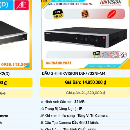
'
ĐẦU GHI HIKVISION DS-7732NI-M4
K2(D)
Giá Bán: 14,850,000 ₫
00 ₫
Giá gốc: 21,220,000 ₫
0 ₫
☀️ Hình Ảnh Sắc nét :
32 MP.
🕉️ Trang Bị Công Nghệ :
IP.
🌈 Khi xem thiếu sáng :
Từng Vị Trí Camera .
amera .
🐜 Cấu Tạo Camera
Đầu Ghi 32 kênh.
h.
️💫 Khả Năng :
Thu hình Chất Lượng.