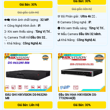
Giá Bán: 30%
những thương hiệu camera chất lượng như Hikvision, Daua, kbviision, Vantech,
Giá Bán: 30%
UNV univew, Hikook đà những thương hiệu camera chất lượng uy tín 💡
Giá gốc: liên hệ
Giá gốc: Liên Hệ
💯 Độ Phân giải :
Ultra 4k 👍🏾 .
👁️‍🗨 Hình ảnh chất lượng :
32 MP.
®️ Camera Công nghệ :
IP.
⚛️ Công Nghệ Hình Ảnh :
IP.
🌚 Khi xem thiếu sáng :
Từng Vị Trí
🌛 Khi xem thiếu sáng :
Từng Vị Trí
Camera .
⚒ Mẫu Camera
Đầu Ghi 32 kênh.
Camera .
🔩 Camera Thiết Kế
Đầu Ghi 32
️🛃 Khả Năng :
Công Nghệ AI.
kênh.
️✨ Khả Năng :
Công Nghệ AI.
'
2327
3827
ĐẦU GHI HIKVISION DS-9632NI-
Đầu Ghi Hinh HIKVISION DS-
M8
7732NI-I4(B)
Giá Bán: Liên Hệ
Giá Bán: 30%