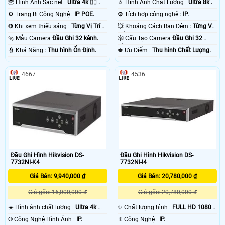
🦉 Hình Ảnh Sắc nét :
Ultra 4k 👍🏾 .
🔅 Hình Ành Chất Lượng :
Ultra 8k .
⚙ Trang Bị Công Nghệ :
IP POE.
⚙ Tích hợp công nghệ :
IP.
❂ Khi xem thiếu sáng :
Từng Vị Trí
💥 Khoảng Cách Ban Đêm :
Từng Vị
Camera .
Trí Camera .
🔩 Mẫu Camera
Đầu Ghi 32 kênh.
🎲 Cấu Tạo Camera
Đầu Ghi 32
kênh.
️👮 Khả Năng :
Thu hình Ổn Định.
️♚ Ưu Điểm :
Thu hình Chất Lượng.
4667
4536
Đầu Ghi Hình Hikvision DS-
Đầu Ghi Hình Hikvision DS-
7732NI-K4
7732NI-I4
Giá Bán: 9,940,000 ₫
Giá Bán: 20,780,000 ₫
Giá gốc: 16,000,000 ₫
Giá gốc: 20,780,000 ₫
☀️ Hình ảnh chất lượng :
Ultra 4k 👍🏾
✨ Chất lượng hình :
FULL HD 1080P
.
.
®️ Công Nghệ Hình Ảnh :
IP.
✳️ Công Nghệ :
IP.