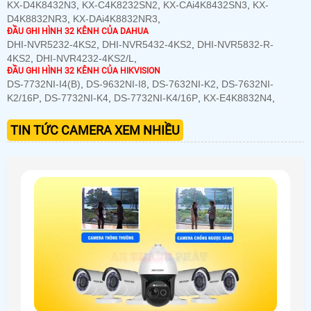
KX-D4K8432N3
,
KX-C4K8232SN2
,
KX-CAi4K8432SN3
,
KX-
D4K8832NR3
,
KX-DAi4K8832NR3
,
ĐẦU GHI HÌNH 32 KÊNH CỦA DAHUA
DHI-NVR5232-4KS2
,
DHI-NVR5432-4KS2
,
DHI-NVR5832-R-
4KS2
,
DHI-NVR4232-4KS2/L
,
ĐẦU GHI HÌNH 32 KÊNH CỦA HIKVISION
DS-7732NI-I4(B)
,
DS-9632NI-I8
,
DS-7632NI-K2
,
DS-7632NI-
K2/16P
,
DS-7732NI-K4
,
DS-7732NI-K4/16P
,
KX-E4K8832N4
,
TIN TỨC CAMERA XEM NHIỀU