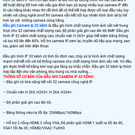
để hoặt động tốt hơn nên nếu gia đình bạn sử dụng nhiều loại camera IP đến
từ các hãng khác nhau thì rất khó để có thể kết hợp được vối loại đầu này, tuy
nhiên với công nghê onvif thì camera vẫn kết nối tuy nhiên hình ảnh sẽ bị trể
hơn so với những camera cùng hãng.
Đầu ghi Camera Ip 32 kênh
là đầu ghi hình chất lượng hình ảnh sắt nét trung
thực cho 32 camera chất lượng cao, độ phân giải ghi cao lên tới 8MP. Đầu ghi
hình IP 32 kênh chất lượng cao, chuẩn nén H.265+ giúp tiết kiệm băng thông
và lưu trữ lên đến 80%. Hỗ trợ camera IP, xem lại, truyền dữ liệu qua mạng, sao
lưu, giám sát trên điện thoại.
Đầu ghi hình IP 32 kênh có tính ổn định cao, chip xử lý hình ảnh chất lượng
mạnh mẽ kết nối với hệ thống camera cho chất lượng hình ảnh sắc nét. Vỏ đầu
ghi được thiết kế bằng kim loại gia tăng sự chắc chắn. Đầu ghi 32 kênh Ip thích
hợp lắp đặt cho văn phòng, khu trung cư, nhà xưởng, …
THÔNG SỐ CƠ BẢN CỦA ĐẦU GHI CAMERA IP 32 KÊNH
– Đầu ghi có khả năng kết nối 32 camera công nghệ IP.
– Chuẩn nén H.265, H265+, H.264, H264+.
– Độ phân giải ghi cao lên tới .
– Băng thông vào/ra tối đa: 256Mbps/160Mbps.
– Hỗ trợ 2 cổng HDMI, 2 cổng VGA, Độ phân giải HDMI 1 xuất ra tối đa 4K,
VGA1 tối đa 2K; HDMI2/VGA2: FullHD.