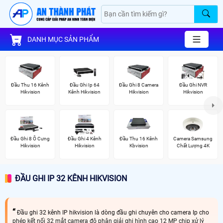
DANH MỤC SẢN PHẨM
Đầu Thu 16 Kênh
Đầu Ghi Ip 64
Đầu Ghi 8 Camera
Đầu Ghi NVR
Hikvision
Kênh Hikvision
Hikvision
Hikvision
Đầu Ghi 8 Ổ Cưng
Đầu Ghi 4 Kênh
Đầu Thu 16 Kênh
Camera Samsung
Hikvision
Hikvision
Kbvision
Chất Lượng 4K
ĐẦU GHI IP 32 KÊNH HIKVISION
Đầu ghi 32 kênh IP hikvision là dòng đầu ghi chuyên cho camera Ip cho
phép kết nối 32 mắt camera độ phân giải ghi hình cao 12 MP chip xử lý