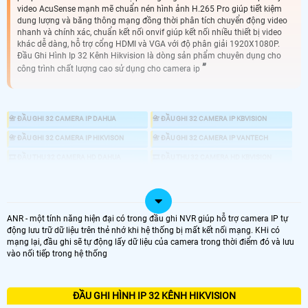
video AcuSense mạnh mẽ chuẩn nén hình ảnh H.265 Pro giúp tiết kiệm
dung lượng và băng thông mạng đồng thời phân tích chuyển động video
nhanh và chính xác, chuẩn kết nối onvif giúp kết nối nhiều thiết bị video
khác dễ dàng, hỗ trợ cổng HDMI và VGA với độ phân giải 1920X1080P.
Đầu Ghi Hình Ip 32 Kênh Hikvision là dòng sản phẩm chuyên dụng cho
công trình chất lượng cao sử dụng cho camera ip
📇 ĐẦU GHI 32 CAMERA IP DAHUA
📇 ĐẦU GHI 32 CAMERA IP KBVISION
📇 ĐẦU GHI 32 CAMERA IP HIKVISON
📇 ĐẦU GHI 32 CAMERA IP VANTECH
🎞 ĐẦU THU 32 CAMERA HD DAHUA
🎞 ĐẦU THU 32 CAMERA HD KBVISION
🎞 ĐẦU THU 32 CAMERA HD HIKVISION
🎞 ĐẦU THU 32 CAMERA HD VANTECH
📼 ĐẦU GHI CAMERA
💾 ĐẦU GHI CAMERA HD ANALOG
📀 ĐẦU GHI CAMERA IP
ANR - một tính năng hiện đại có trong đầu ghi NVR giúp hỗ trợ camera IP tự
động lưu trữ dữ liệu trên thẻ nhớ khi hệ thống bị mất kết nối mạng. KHi có
mạng lại, đầu ghi sẽ tự động lấy dữ liệu của camera trong thời điểm đó và lưu
♋ ĐẦU GHI 32 KÊNH IP
vào nối tiếp trong hệ thống
ĐẦU GHI CAMERA 32 KÊNH ip
ĐẦU GHI HÌNH IP 32 KÊNH HIKVISION