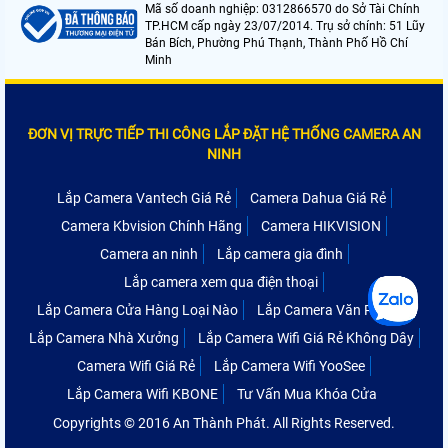
Mã số doanh nghiệp: 0312866570 do Sở Tài Chính
TP.HCM cấp ngày 23/07/2014. Trụ sở chính: 51 Lũy
Bán Bích, Phường Phú Thạnh, Thành Phố Hồ Chí
Minh
ĐƠN VỊ TRỰC TIẾP THI CÔNG LẮP ĐẶT HỆ THỐNG CAMERA AN
NINH
Lắp Camera Vantech Giá Rẻ
Camera Dahua Giá Rẻ
Camera Kbvision Chính Hãng
Camera HIKVISION
Camera an ninh
Lắp camera gia đình
Lắp camera xem qua điện thoại
Lắp Camera Cửa Hàng Loại Nào
Lắp Camera Văn Phòng
Lắp Camera Nhà Xưởng
Lắp Camera Wifi Giá Rẻ Không Dây
Camera Wifi Giá Rẻ
Lắp Camera Wifi YooSee
Lắp Camera Wifi KBONE
Tư Vấn Mua Khóa Cửa
Copyrights © 2016 An Thành Phát. All Rights Reserved.