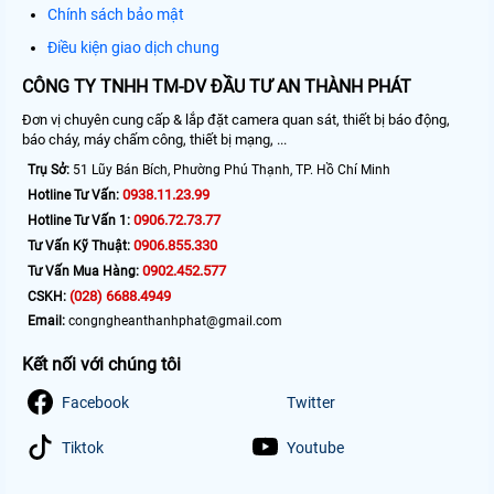
Chính sách bảo mật
Điều kiện giao dịch chung
CÔNG TY TNHH TM-DV ĐẦU TƯ AN THÀNH PHÁT
Đơn vị chuyên cung cấp & lắp đặt camera quan sát, thiết bị báo động,
báo cháy, máy chấm công, thiết bị mạng, ...
Trụ Sở:
51 Lũy Bán Bích, Phường Phú Thạnh, TP. Hồ Chí Minh
0938.11.23.99
Hotline Tư Vấn:
0906.72.73.77
Hotline Tư Vấn 1:
0906.855.330
Tư Vấn Kỹ Thuật:
0902.452.577
Tư Vấn Mua Hàng:
(028) 6688.4949
CSKH:
Email:
congngheanthanhphat@gmail.com
Kết nối với chúng tôi
Facebook
Twitter
Tiktok
Youtube