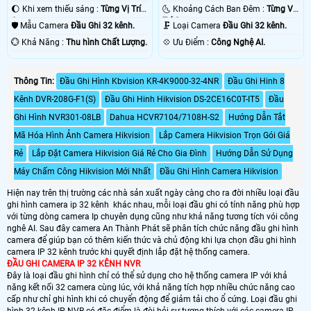
🌔 Khi xem thiếu sáng :
Từng Vị Trí
🌜 Khoảng Cách Ban Đêm :
Từng Vị
Camera .
Trí Camera .
🛡 Mẫu Camera
Đầu Ghi 32 kênh.
🗜️ Loại Camera
Đầu Ghi 32 kênh.
️💮 Khả Năng :
Thu hình Chất Lượng.
️💠 Ưu Điểm :
Công Nghệ AI.
Thông Tin:
Đầu Ghi Hình Kbvision KR-4K9000-32-4NR
Đầu Ghi Hinh 8
Kênh DVR-208G-F1(S)
Đầu Ghi Hinh Hikvision DS-2CE16C0T-IT5
Đầu
Ghi Hình NVR301-08LB
Dahua HCVR7104/7108H-S2
Hướng Dẫn Tắt
Mã Hóa Hình Ảnh Camera Hikvision
Lắp Camera Hikvision Trọn Gói Giá
Rẻ
Lắp Đặt Camera Hikvision Giá Rẻ Cho Gia Đình
Hướng Dẫn Sử Dụng
Máy Chấm Công Hikvision Mới Nhất
Đầu Ghi Hình Camera Hikvision
Hiện nay trên thị trường các nhà sản xuất ngày càng cho ra đời nhiều loại đầu
ghi hình camera ip 32 kênh khác nhau, mỗi loại đầu ghi có tính năng phù hợp
với từng dòng camera Ip chuyên dụng cũng như khả năng tương tích vói công
nghê AI. Sau đây camera An Thành Phát sẽ phân tích chức năng đầu ghi hình
camera để giúp bạn có thêm kiến thức và chủ động khi lựa chọn đầu ghi hình
camera IP 32 kênh trước khi quyết định lắp đặt hệ thống camera.
ĐẦU GHI CAMERA IP 32 KÊNH NVR
Đây là loại đầu ghi hình chỉ có thể sử dụng cho hệ thống camera IP với khả
năng kết nối 32 camera cùng lúc, với khả năng tích hợp nhiều chức năng cao
cấp như chỉ ghi hình khi có chuyển động để giảm tải cho ổ cứng. Loại đầu ghi
hình 32 kênh IP NVR có đặc điểm là đòi hỏi sự tương thích với các camera IP