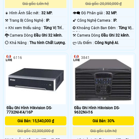
Giá gốc: Liên hệ
Giá gốc: 20,350,000 ₫
☀️ Hình Ảnh Sắc nét :
32 MP.
👁️‍🗨 Độ Phân giải :
32 MP.
⚒ Trang Bị Công Nghệ :
IP.
🌠 Công Nghệ Camera :
IP.
⭐ Khi xem thiếu sáng :
Từng Vị Trí
✪ Khoảng Cách Ban Đêm :
Từng Vị
Camera .
Trí Camera .
🐉️ Camera Dòng
Đầu Ghi 32 kênh.
⚒ Camera Dòng
Đầu Ghi 32 kênh.
️💮 Khả Năng :
Thu hình Chất Lượng.
️ლ Ưu Điểm :
Công Nghệ AI.
6116
3841
Đầu Ghi Hình Hikvision DS-
Đầu Ghi Hình Hikvision DS-
7732NI-K4/16P
9632NI-I16
Giá Bán: 15,540,000 ₫
Giá Bán: 30%
Giá gốc: 22,300,000 ₫
Giá gốc: Liên hệ