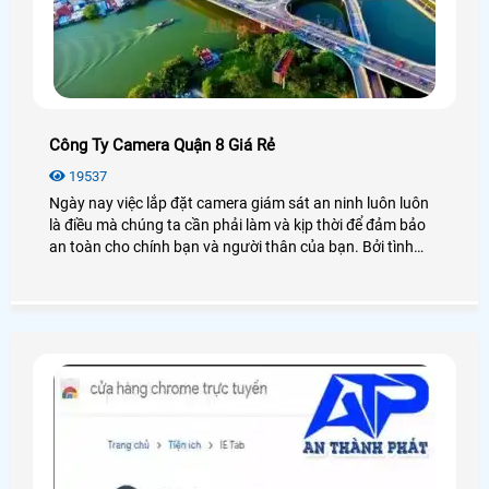
Công Ty Camera Quận 8 Giá Rẻ
19537
Ngày nay việc lắp đặt camera giám sát an ninh luôn luôn
là điều mà chúng ta cần phải làm và kịp thời để đảm bảo
an toàn cho chính bạn và người thân của bạn. Bởi tình
hình xã hội ngày càng phức tạp hơn xảy ra nhiều các
trường hợp cướp giật, xâm nhập ăn cắp hay đánh nhau
gây mất trật tự an ninh, đặc biệt là tại quận 8