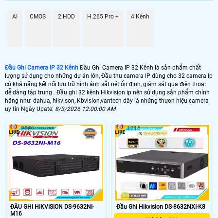
GIÁ ĐẦU GHI
AI
CMOS
2 HDD
H.265 Pro +
4 Kênh
📦 Đầu Ghi Camera IP 32 Kênh
5.900.000 VNĐ
DS-7632NI-K2
📼 Đầu Ghi Camera IP 32 Kênh 4k
Đầu Ghi Camera IP 32 Kênh
Đầu Ghi Camera IP 32 Kênh là sản phẩm chất
25.000.000 VNĐ
DS-7732NI-K4/16P
lượng sử dụng cho những dự án lớn, Đầu thu camera IP dùng cho 32 camera Ip
có khả năng kết nối lưu trữ hình ảnh sắt nét ổn định, giám sát qua điện thoại
🗄 Đầu Thu Camera IP 32 Kênh Giá Rẻ
dễ dàng tập trung . Đầu ghi 32 kênh Hikvision ip nên sử dụng sản phẩm chính
hãng như: dahua, hikvison, Kbvision,vantech đây là những thươn hiệu camera
uy tín Ngày Upate:
8/3/2026 12:00:00 AM
5.500,000 VNĐ
DHI-NVR4232-4KS2/L
2521
1715
📬 Đầu Thu Camera IP 32 Kênh Chính Hãng
7.000.000 VNĐ
KX-C4K8232SN2
📀 Đầu thu camera ip 32 kênh Hikvision là dòng đầu ghi hình chuyên dụng
cho những dự án lớn. với chất lượng ghi hình chuẩn FULL HD va ultra HD
Giá rẻ so với đầu ghi 32 kênh Hikvision HD analog Đầu thu 32 kênh
Hikvision Ip sử dụng cho camera Ip và số lượng lớn thiết kế băng thông
card mạng cao phù hợp với nhu cầu sử dụng.
ĐẦU GHI HIKVISION DS-9632NI-
Đầu Ghi Hikvision DS-8632NXI-K8
M16
💾 Đầu thu 32 kênh Hikvision IP của nhiều thương hiệu camera. trong dó