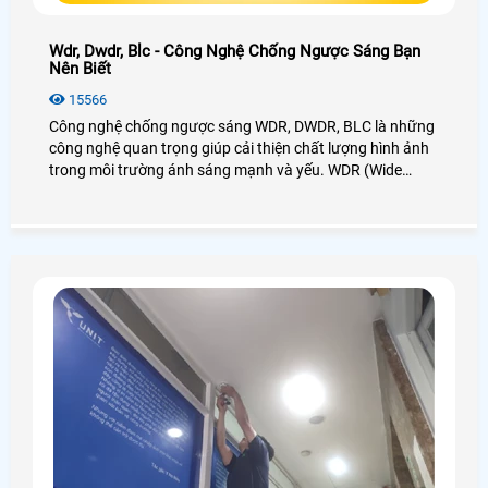
Wdr, Dwdr, Blc - Công Nghệ Chống Ngược Sáng Bạn
Nên Biết
15566
Công nghệ chống ngược sáng WDR, DWDR, BLC là những
công nghệ quan trọng giúp cải thiện chất lượng hình ảnh
trong môi trường ánh sáng mạnh và yếu. WDR (Wide
Dynamic Range) tăng cường chi tiết ở cả vùng sáng và tối,
DWDR (Digital Wide Dynamic Range) hiệu quả hơn với xử
lý kỹ thuật số, còn BLC (Backlight Compensation) tập
trung vào vùng sáng để ngăn chặn ngược sáng