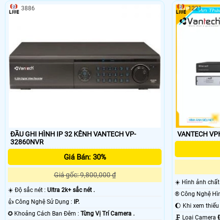
3886
1221
ĐẦU GHI HÌNH IP 32 KÊNH VANTECH VP-
VANTECH VPH
32860NVR
Giá Bán: 30%
Giá gốc: 9,800,000 ₫
☀️ Hình ảnh chấ
☀️ Độ sắc nét :
Ultra 2k+ sắc nét .
👍 Công Nghệ Sử Dụng :
IP.
✪ Khoảng Cách Ban Đêm :
Từng Vị Trí Camera .
🗜️ Loại Camera