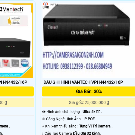
2574
'
PH-N4432/16P
ĐẦU GHI HÌNH VANTECH VPH-N4432/16P
Giá Bán: 30%
00 ₫
Giá gốc: 25,000,000 ₫
👁 Hình ảnh chất lượng :
Ultra 4k 👍🏾 .
⚛️ Công Nghệ Hình Ảnh :
IP POE.
amera .
⭐ Khi xem thiếu sáng :
Từng Vị Trí Camera .
h.
↕️ Cấu Tạo Camera
Đầu Ghi 32 kênh.