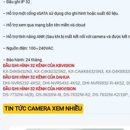
– Đầu ghi IP 32 .
– Hỗ trợ một cổng eSATA sử dụng cho ghi hình hoặc xuất dữ liệu.
– Hỗ trợ xem qua mạng bằn tên miền và cloud
– Hỗ trợ tính năng ANR (Sau khi bị mất kết nối với camera và được kết nối
– Nguồn điện: 100~240VAC.
– Bảo hành: 24 tháng.
ĐẦU GHI HÌNH 32 KÊNH CỦA KBVISION
KX-D4K8432N3
,
KX-C4K8232SN2
,
KX-CAi4K8432SN3
,
KX-D4K883
ĐẦU GHI HÌNH 32 KÊNH CỦA DAHUA
DHI-NVR5232-4KS2
,
DHI-NVR5432-4KS2
,
DHI-NVR5832-R-4KS2
,
D
ĐẦU GHI HÌNH 32 KÊNH CỦA HIKVISION
DS-7732NI-I4(B)
,
DS-9632NI-I8
,
DS-7632NI-K2
,
DS-7632NI-K2/16P
,
TIN TỨC CAMERA XEM NHIỀU