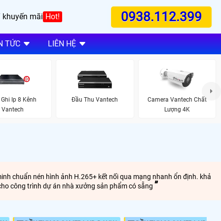
0938.112.399
 khuyến mãi
Hot!
N TỨC
LIÊN HỆ
 Ghi Ip 8 Kênh
Đầu Thu Vantech
Camera Vantech Chất
Vantech
Lượng 4K
g minh chuẩn nén hình ảnh H.265+ kết nối qua mạng nhanh ổn định. khả
g cho công trình dự án nhà xưởng sản phẩm có sẵng