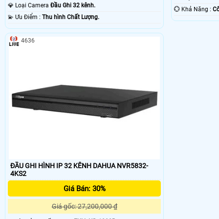
💎 Loại Camera
Đầu Ghi 32 kênh.
️💮 Khả Năng :
Cô
️💫 Ưu Điểm :
Thu hình Chất Lượng.
4636
ĐẦU GHI HÌNH IP 32 KÊNH DAHUA NVR5832-
4KS2
Giá Bán: 30%
Giá gốc: 27,200,000 ₫