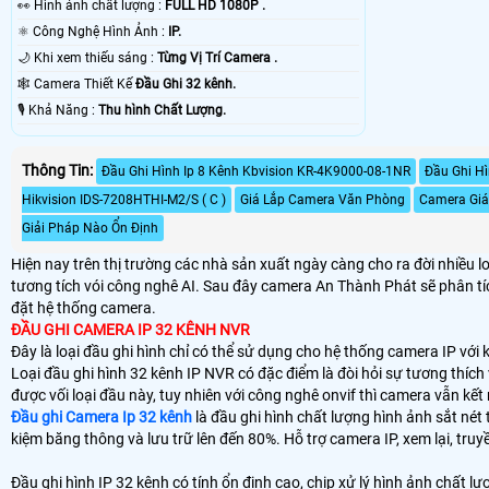
️👀 Hình ảnh chất lượng :
FULL HD 1080P .
⚛️ Công Nghệ Hình Ảnh :
IP.
🌙 Khi xem thiếu sáng :
Từng Vị Trí Camera .
🕸️ Camera Thiết Kế
Đầu Ghi 32 kênh.
️🎙 Khả Năng :
Thu hình Chất Lượng.
Thông Tin:
Đầu Ghi Hình Ip 8 Kênh Kbvision KR-4K9000-08-1NR
Đầu Ghi H
Hikvision IDS-7208HTHI-M2/S ( C )
Giá Lắp Camera Văn Phòng
Camera Giá
Giải Pháp Nào Ổn Định
Hiện nay trên thị trường các nhà sản xuất ngày càng cho ra đời nhiều 
tương tích vói công nghê AI. Sau đây camera An Thành Phát sẽ phân tíc
đặt hệ thống camera.
ĐẦU GHI CAMERA IP 32 KÊNH NVR
Đây là loại đầu ghi hình chỉ có thể sử dụng cho hệ thống camera IP với
Loại đầu ghi hình 32 kênh IP NVR có đặc điểm là đòi hỏi sự tương thích
được vối loại đầu này, tuy nhiên với công nghê onvif thì camera vẫn kế
Đầu ghi Camera Ip 32 kênh
là đầu ghi hình chất lượng hình ảnh sắt nét 
kiệm băng thông và lưu trữ lên đến 80%. Hỗ trợ camera IP, xem lại, truyề
Đầu ghi hình IP 32 kênh có tính ổn định cao, chip xử lý hình ảnh chất 