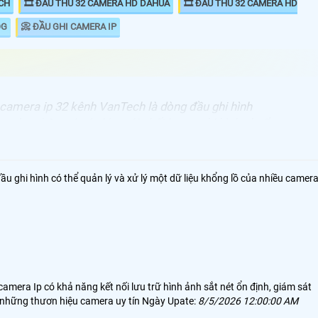
ECH
🎞 ĐẦU THU 32 CAMERA HD DAHUA
🎞 ĐẦU THU 32 CAMERA HD
OG
📀 ĐẦU GHI CAMERA IP
 camera ip 32 kênh VanTech là dòng đầu ghi hình
g cho những dự án lớn. với chất lượng ghi hình chuẩn
 ultra HD Giá rẻ so với đầu ghi 32 kênh VanTech HD
 thu 32 kênh VanTech Ip sử dụng cho camera Ip và số
thiết kế băng thông card mạng cao phù hợp với nhu cầu
đầu ghi hình có thể quản lý và xử lý một dữ liệu khổng lồ của nhiều camer
 Vantech, UNV univew, Hikook đà những thương hiệu camera chất lượng u
era Ip có khả năng kết nối lưu trữ hình ảnh sắt nét ổn định, giám sát
à những thươn hiệu camera uy tín Ngày Upate:
8/5/2026 12:00:00 AM