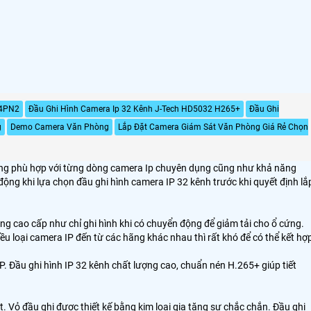
04PN2
Đầu Ghi Hình Camera Ip 32 Kênh J-Tech HD5032 H265+
Đầu Ghi
g
Demo Camera Văn Phòng
Lắp Đặt Camera Giám Sát Văn Phòng Giá Rẻ Chọn
h năng phù hợp với từng dòng camera Ip chuyên dụng cũng như khả năng
ộng khi lựa chọn đầu ghi hình camera IP 32 kênh trước khi quyết định lắ
ăng cao cấp như chỉ ghi hình khi có chuyển động để giảm tải cho ổ cứng.
ều loại camera IP đến từ các hãng khác nhau thì rất khó để có thể kết hợ
MP. Đầu ghi hình IP 32 kênh chất lượng cao, chuẩn nén H.265+ giúp tiết
t. Vỏ đầu ghi được thiết kế bằng kim loại gia tăng sự chắc chắn. Đầu ghi