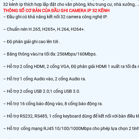
32 kênh Ip thích hợp lắp đặt cho văn phòng, khu trung cư, nhà xưởng, 
THÔNG SỐ CƠ BẢN CỦA ĐẦU GHI CAMERA IP 32 KÊNH
– Đầu ghi có khả năng kết nối 32 camera công nghệ IP.
– Chuẩn nén H.265, H265+, H.264, H264+.
– Độ phân giải ghi cao lên tới .
– Băng thông vào/ra tối đa: 256Mbps/160Mbps.
– Hỗ trợ 2 cổng HDMI, 2 cổng VGA, Độ phân giải HDMI 1 xuất ra tối đa
– Hỗ trợ 1 cổng Audio vào, 2 cổng Audio ra.
– Hỗ trợ 2 cổng USB 2.0;1 cổng USB 3.0.
– Hỗ trợ 16 cổng báo động vào, 8 cổng báo động ra.
– Hỗ trợ RS232, RS485, 1 cổng keyboard dùng để kết nối với bàn điều 
– Hỗ trợ cổng mạng RJ45 10/100/1000Mbps cho phép lựa chọn 2 tính