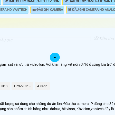
📇 ĐẦU GHI 32 CAMERA IP HIKVISON
📇 ĐẦU GHI 32 CAMERA IP VANT
MERA HD VANTECH
📼 ĐẦU GHI CAMERA
💾 ĐẦU GHI CAMERA HD ANAL
📀 Đầu thu
ĐẦU GHI
chuyên dụn
00.000 VNĐ
DS-7632NI-K2
FULL HD va
analog Đầu
.000.000 VNĐ
DS-7732NI-K4/16P
lượng lớn 
iám sát và lưu trữ video lớn. Với khả năng kết nối với 16 ổ cứng lưu trữ, 
sử dụng.
00,000 VNĐ
DHI-NVR4232-4KS2/L
00.000 VNĐ
KX-C4K8232SN2
2 HDD
H.265 Pro +
4 Kênh
ó những thương hiệu camera chất lượng như Hikvision, Daua, kbviision,
t lượng sử dụng cho những dự án lớn, Đầu thu camera IP dùng cho 32 cam
 dụng sản phẩm chính hãng như: dahua, hikvison, Kbvision,vantech đây l