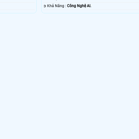
️➲ Khả Năng :
Công Nghệ AI.