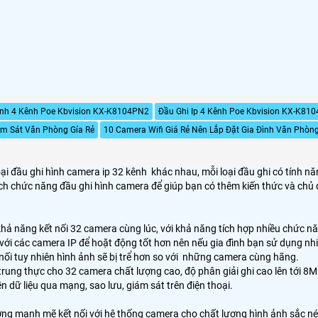
ình 4 Kênh Poe Kbvision KX-K8104PN2
Đầu Ghi Ip 4 Kênh Poe Kbvision KX-K81
m Sát Văn Phòng Gía Rẻ
10 Camera Wifi Giá Rẻ Nên Lắp Đặt Gia Đình Văn Phòn
loại đầu ghi hình camera ip 32 kênh khác nhau, mỗi loại đầu ghi có tín
h chức năng đầu ghi hình camera để giúp bạn có thêm kiến thức và chủ đ
 khả năng kết nối 32 camera cùng lúc, với khả năng tích hợp nhiều chức n
 với các camera IP để hoặt động tốt hơn nên nếu gia đình bạn sử dụng nhi
t nối tuy nhiên hình ảnh sẽ bị trể hơn so với những camera cùng hãng.
trung thực cho 32 camera chất lượng cao, độ phân giải ghi cao lên tới 8
n dữ liệu qua mạng, sao lưu, giám sát trên điện thoại.
lượng mạnh mẽ kết nối với hệ thống camera cho chất lượng hình ảnh sắc né