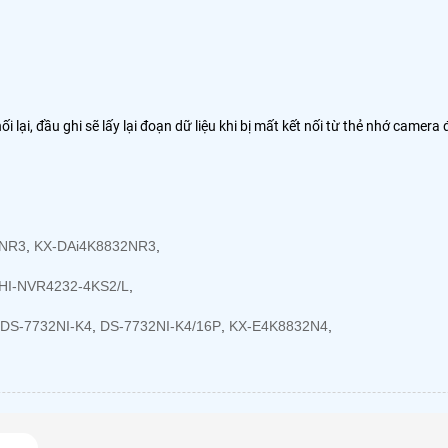
 lại, đầu ghi sẽ lấy lại đoạn dữ liệu khi bị mất kết nối từ thẻ nhớ camera 
2NR3
,
KX-DAi4K8832NR3
,
HI-NVR4232-4KS2/L
,
DS-7732NI-K4
,
DS-7732NI-K4/16P
,
KX-E4K8832N4
,