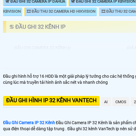
📇 ĐẦU GHI 32 CAMERA IP DAHUA
📇 ĐẦU GHI 32 CAMERA IP KBVISION
KBVISION
🎞 ĐẦU THU 32 CAMERA HD HIKVISION
🎞 ĐẦU THU 32 CA
♋ ĐẦU GHI 32 KÊNH IP
ĐẦU GHI CAMERA 32 KÊNH ip
GIÁ 
📦 Đầu Ghi Camera IP 32 Kênh
5.9
📼 Đầu Ghi Camera IP 32 Kênh 4k
25
Đầu ghi hình hỗ trợ 16 HDD là một giải pháp lý tưởng cho các hệ thống g
cùng lúc mà truyền tải hình ảnh sắc nét và nhanh chóng
🗄 Đầu Thu Camera IP 32 Kênh Giá Rẻ
5.5
📬 Đầu Thu Camera IP 32 Kênh Chính Hãng
7.0
ĐẦU GHI HÌNH IP 32 KÊNH VANTECH
AI
CMOS
💾 Đầu thu 32 kênh VanTech IP của nhiều thương hiệu camera. trong d
tín 💡
Đầu Ghi Camera IP 32 Kênh
Đầu Ghi Camera IP 32 Kênh là sản phẩm chấ
qua điện thoại dễ dàng tập trung . Đầu ghi 32 kênh VanTech ip nên sử