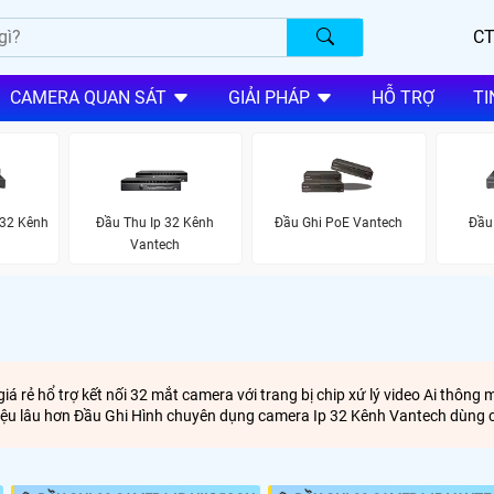
CT
CAMERA QUAN SÁT
GIẢI PHÁP
HỖ TRỢ
TI
32 Kênh
Đầu Thu Ip 32 Kênh
Đầu Ghi PoE Vantech
Đầu
Vantech
á rẻ hổ trợ kết nối 32 mắt camera với trang bị chip xứ lý video Ai thôn
ữ liệu lâu hơn Đầu Ghi Hình chuyên dụng camera Ip 32 Kênh Vantech dùn