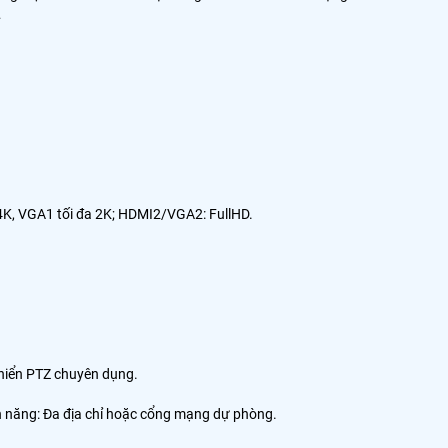
…
 4K, VGA1 tối đa 2K; HDMI2/VGA2: FullHD.
khiển PTZ chuyên dụng.
 năng: Đa địa chỉ hoặc cổng mạng dự phòng.