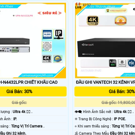
4192
-N4432LPR CHIẾT KHẤU CAO
ĐẦU GHI VANTECH 32 KÊNH V
Giá Bán: 30%
Giá Bán: 30%
Giá gốc:
Giá gốc: 19,800,0
t lượng :
Ultra 4k 👍🏾 .
👁️‍🗨 Hình Ảnh Sắc nét :
Ultra 4k 👍🏾 .
®️ Công Nghệ Hình Ảnh :
IP.
✳️ Trang Bị Công Nghệ :
IP POE.
🌔 Khi xem thiếu sáng :
Từng Vị Trí Camera .
⭐ Khi xem thiếu sáng :
Từng Vị Trí C
Đầu Ghi 32 kênh.
🕉️ Camera Theo Mẫu
Đầu Ghi 32 kên