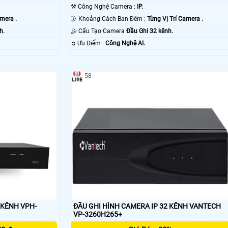
⚒ Công Nghệ Camera :
IP.
amera .
🌛 Khoảng Cách Ban Đêm :
Từng Vị Trí Camera .
h.
🤹 Cấu Tạo Camera
Đầu Ghi 32 kênh.
️➲ Ưu Điểm :
Công Nghệ AI.
58
 KÊNH VPH-
ĐẦU GHI HÌNH CAMERA IP 32 KÊNH VANTECH
VP-3260H265+