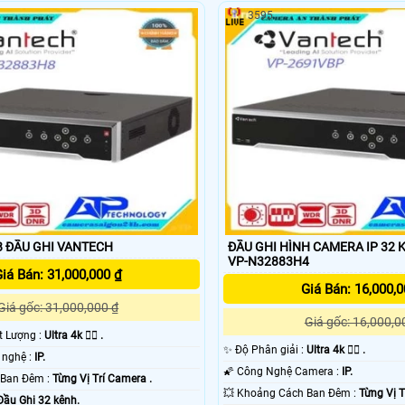
3595
 ĐẦU GHI VANTECH
ĐẦU GHI HÌNH CAMERA IP 32
VP-N32883H4
iá Bán: 31,000,000 ₫
Giá Bán: 16,000,0
Giá gốc: 31,000,000 ₫
Giá gốc: 16,000,0
ất Lượng :
Ultra 4k 👍🏾 .
✨ Độ Phân giải :
Ultra 4k 👍🏾 .
⚒ Tích hợp công nghệ :
IP.
🌠 Công Nghệ Camera :
IP.
🌜 Khoảng Cách Ban Đêm :
Từng Vị Trí Camera .
💥 Khoảng Cách Ban Đêm :
Từng Vị T
Đầu Ghi 32 kênh.