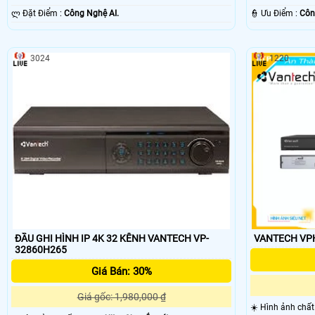
️ლ Đặt Điểm :
Công Nghệ AI.
️👮 Ưu Điểm :
Côn
3024
1220
ĐẦU GHI HÌNH IP 4K 32 KÊNH VANTECH VP-
VANTECH VPH
32860H265
Giá Bán: 30%
Giá gốc: 1,980,000 ₫
☀️ Hình ảnh chấ