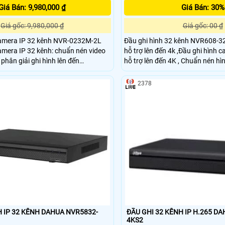
Giá Bán: 9,980,000 ₫
Giá Bán: 30%
Giá gốc: 9,980,000 ₫
Giá gốc: 00 ₫
camera IP 32 kênh NVR-0232M-2L
Đầu ghi hình 32 kênh NVR608-3
amera IP 32 kênh: chuẩn nén video
hỗ trợ lên đến 4k ,Đầu ghi hình 
phân giải ghi hình lên đến
hỗ trợ lên đến 4K , Chuẩn nén hì
MI với độ phân giải 4K Xem lại
H.265/H.264/MJPEG/MPEG4 với 
ênh Hỗ trợ camera IP của hãng thứ
với phân giải hỗ trợ lên đến
2378
vif
12Mp/8Mp/6Mp/5Mp/4Mp/3Mp
D1
H IP 32 KÊNH DAHUA NVR5832-
ĐẦU GHI 32 KÊNH IP H.265 D
4KS2