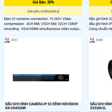
Giá Bán: 30%
G
Giá gốc: 5,550,000 ₫
Max 32 cameras connection - H.265+ Video
Đầu ghi hình 3
compression - 4CH 8M/ 25CH 5M/ 32CH 1080P
đầu ghi hình IP
recording - VGA/HDMI simultaneous video output -
Cùng chuẩn nén
All channel synchronous real time playback &
và ổ cứng.
smart search - Support 2 SATA HDD port - Support
3057
3088
cloud technology for remote viewing and control
via P2P
ĐẦU GHI HÌNH CAMERA IP 32 KÊNH KBVISION
ĐẦU GHI HÌN
KR-C9432NR
0232M-2L