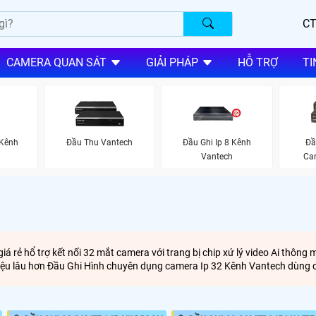
CT
CAMERA QUAN SÁT
GIẢI PHÁP
HỖ TRỢ
TI
 Kênh
Đầu Thu Vantech
Đầu Ghi Ip 8 Kênh
Đầ
Vantech
Ca
á rẻ hổ trợ kết nối 32 mắt camera với trang bị chip xứ lý video Ai thôn
ữ liệu lâu hơn Đầu Ghi Hình chuyên dụng camera Ip 32 Kênh Vantech dùn