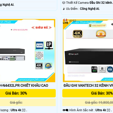
🎲 Thiết Kế Camera
Đầu Ghi 32 kênh.
g Nghệ AI.
️📡 Ưu Điểm :
Công Nghệ AI.
4192
-N4432LPR CHIẾT KHẤU CAO
ĐẦU GHI VANTECH 32 KÊNH V
Giá Bán: 30%
Giá Bán: 30%
Giá gốc:
Giá gốc: 19,800,0
t lượng :
Ultra 4k 👍🏾 .
👁️‍🗨 Hình Ảnh Sắc nét :
Ultra 4k 👍🏾 .