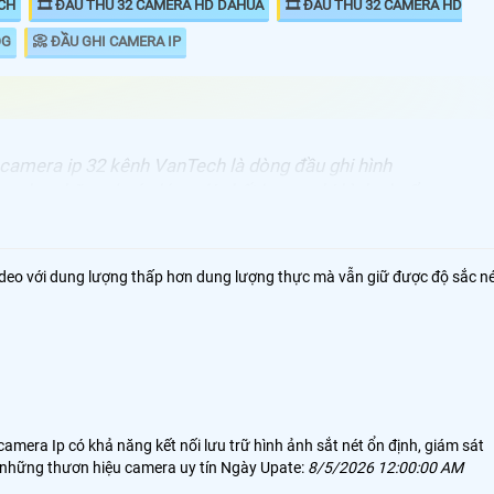
ECH
🎞 ĐẦU THU 32 CAMERA HD DAHUA
🎞 ĐẦU THU 32 CAMERA HD
OG
📀 ĐẦU GHI CAMERA IP
 camera ip 32 kênh VanTech là dòng đầu ghi hình
g cho những dự án lớn. với chất lượng ghi hình chuẩn
 ultra HD Giá rẻ so với đầu ghi 32 kênh VanTech HD
 thu 32 kênh VanTech Ip sử dụng cho camera Ip và số
thiết kế băng thông card mạng cao phù hợp với nhu cầu
ideo với dung lượng thấp hơn dung lượng thực mà vẫn giữ được độ sắc n
 Vantech, UNV univew, Hikook đà những thương hiệu camera chất lượng u
era Ip có khả năng kết nối lưu trữ hình ảnh sắt nét ổn định, giám sát
à những thươn hiệu camera uy tín Ngày Upate:
8/5/2026 12:00:00 AM