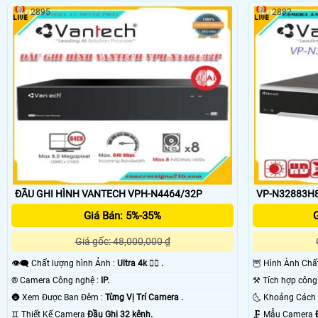
2895
2882
ĐẦU GHI HÌNH VANTECH VPH-N4464/32P
VP-N32883H8
Giá Bán: 5%-35%
G
Giá gốc: 48,000,000 ₫
👁️‍🗨 Chất lượng hình Ảnh :
Ultra 4k 👍🏾 .
🦉 Hình Ành Ch
®️ Camera Công nghệ :
IP.
🌚 Xem Được Ban Đêm :
Từng Vị Trí Camera .
♊ Thiết Kế Camera
Đầu Ghi 32 kênh.
🗜️ Mẫu Camera