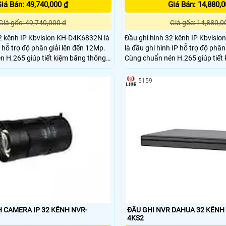
iá Bán: 49,740,000 ₫
Giá Bán: 14,880,0
Giá gốc: 49,740,000 ₫
Giá gốc: 14,880,0
2 kênh IP Kbvision KH-D4K6832N là
Đầu ghi hình 32 kênh IP Kbvis
 hỗ trợ độ phân giải lên đến 12Mp.
là đầu ghi hình IP hỗ trợ độ phân
 H.265 giúp tiết kiệm băng thông
Cùng chuẩn nén H.265 giúp tiết
và ổ cứng.
5159
H CAMERA IP 32 KÊNH NVR-
ĐẦU GHI NVR DAHUA 32 KÊNH
4KS2