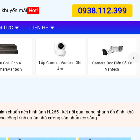
0938.112.399
 khuyến mãi
Hot!
N TỨC
LIÊN HỆ
Lắp Camera Vantech Ghi
u Ghi Hình 4
Camera Đọc Biển Số Xe
Âm
meraVantech
Vantech
g minh chuẩn nén hình ảnh H.265+ kết nối qua mạng nhanh ổn định. khả
g cho công trình dự án nhà xưởng sản phẩm có sẵng