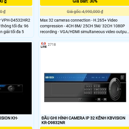
00 ₫
Giá Bán: 30%
0 ₫
Giá gốc: 4,990,000 ₫
MP VPH-D4532HR2
Max 32 cameras connection - H.265+ Video
thông tối đa: 96
compression - 4CH 8M/ 25CH 5M/ 32CH 1080P
giải tối đa 5
recording - VGA/HDMI simultaneous video output 
All channel synchronous real time playback &
smart search - Support 1 SATA HDD port - Support
2718
cloud technology for remote viewing and control
via P2P
ISION KH-
ĐẦU GHI HÌNH CAMERA IP 32 KÊNH KBVISION
KR-D9832NR