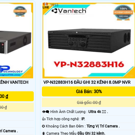
1953
'
 KÊNH VANTECH
VP-N32883H16 ĐẦU GHI 32 KÊNH 8.0MP NVR
Giá Bán: 30%
00 ₫
Giá gốc: 00 ₫
00 ₫
👁️‍🗨 Hình Ành Chất Lượng :
Ultra 4k 👍🏾 .
👍 Tích hợp công nghệ :
IP.
✪ Khoảng Cách Ban Đêm :
Từng Vị Trí Camera .
rí Camera .
🐜 Camera Theo Mẫu
Đầu Ghi 32 kênh.