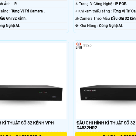
®️ Công Nghệ Hình Ảnh :
IP.
✳️ Trang Bị Công Nghệ :
IP POE.
🌔 Khi xem thiếu sáng :
Từng Vị Trí Camera .
⭐ Khi xem thiếu sáng :
Từng Vị Trí C
Đầu Ghi 32 kênh.
🕉️ Camera Theo Mẫu
Đầu Ghi 32 kên
ng Nghệ AI.
️💎 Khả Năng :
Công Nghệ AI.
3326
 KĨ THUẬT SỐ 32 KÊNH VPH-
ĐẦU GHI HÌNH KĨ THUẬT SỐ 32
D4532HR2