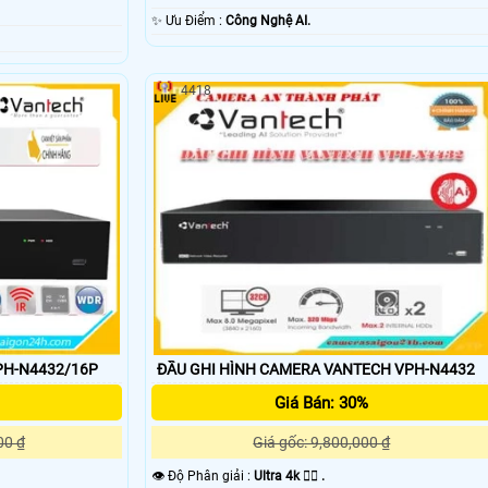
️✨ Ưu Điểm :
Công Nghệ AI.
4418
PH-N4432/16P
ĐẦU GHI HÌNH CAMERA VANTECH VPH-N4432
Giá Bán: 30%
00 ₫
Giá gốc: 9,800,000 ₫
👁 Độ Phân giải :
Ultra 4k 👍🏾 .