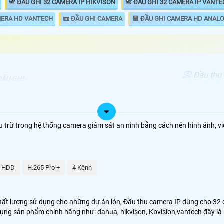
📇 ĐẦU GHI 32 CAMERA IP HIKVISON
📇 ĐẦU GHI 32 CAMERA IP VANT
MERA HD VANTECH
📼 ĐẦU GHI CAMERA
💾 ĐẦU GHI CAMERA HD ANAL
📀 Đầu thu
ĐẦU GHI
chuyên dụn
00.000 VNĐ
DS-7632NI-K2
FULL HD va
analog Đầu
.000.000 VNĐ
DS-7732NI-K4/16P
lượng lớn 
u trữ trong hệ thống camera giám sát an ninh bằng cách nén hình ảnh, v
sử dụng.
00,000 VNĐ
DHI-NVR4232-4KS2/L
00.000 VNĐ
KX-C4K8232SN2
2 HDD
H.265 Pro +
4 Kênh
ó những thương hiệu camera chất lượng như Hikvision, Daua, kbviision,
t lượng sử dụng cho những dự án lớn, Đầu thu camera IP dùng cho 32 cam
 dụng sản phẩm chính hãng như: dahua, hikvison, Kbvision,vantech đây l