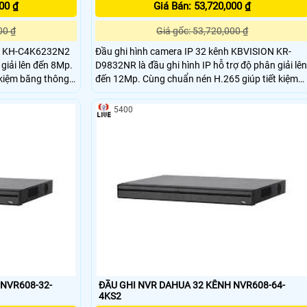
00 ₫
Giá Bán: 53,720,000 ₫
00 ₫
Giá gốc: 53,720,000 ₫
ion KH-C4K6232N2
Đầu ghi hình camera IP 32 kênh KBVISION KR-
 giải lên đến 8Mp.
D9832NR là đầu ghi hình IP hỗ trợ độ phân giải lên
 kiệm băng thông
đến 12Mp. Cùng chuẩn nén H.265 giúp tiết kiệm
băng thông và ổ cứng
5400
 NVR608-32-
ĐẦU GHI NVR DAHUA 32 KÊNH NVR608-64-
4KS2