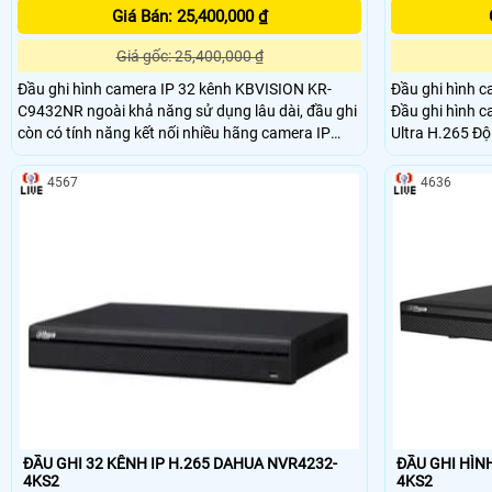
Giá Bán: 25,400,000 ₫
Giá gốc: 25,400,000 ₫
Đầu ghi hình camera IP 32 kênh KBVISION KR-
Đầu ghi hình 
C9432NR ngoài khả năng sử dụng lâu dài, đầu ghi
Đầu ghi hình c
còn có tính năng kết nối nhiều hãng camera IP
Ultra H.265 Độ 
khác nhau Quan sát từ xa qua điện thoại di động
8MPCổng ra HD
bằng Cloud. đem lại nhiều tính năng độc đáo.
đồng thời 16 k
4567
4636
3 với chuẩn On
ĐẦU GHI 32 KÊNH IP H.265 DAHUA NVR4232-
ĐẦU GHI HÌN
4KS2
4KS2