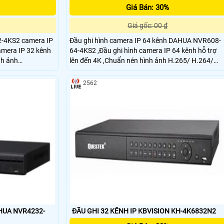
Giá Bán: 30%
Giá gốc: 00 ₫
2-4KS2 camera IP
Đầu ghi hình camera IP 64 kênh DAHUA NVR608-
camera IP 32 kênh
64-4KS2 ,Đầu ghi hình camera IP 64 kênh hỗ trợ
nh ảnh
lên đến 4K ,Chuẩn nén hình ảnh H.265/ H.264/
hai luồng dữ liệu
MJPEG/ MPEG4 với hai luồng dữ liệu với phân giải
hỗ trợ lên đến
2562
/1080P/ 720P/
12Mp/8Mp/6Mp/5Mp/4Mp/3Mp/1080P/ 720P/
D1 ,Băng thông ngõ vào tối đa: 384Mbps,Hỗ trợ
Single, Raid 0/1/5/6/10/50/60 (Support global
HDD hot-spare)
AHUA NVR4232-
ĐẦU GHI 32 KÊNH IP KBVISION KH-4K6832N2