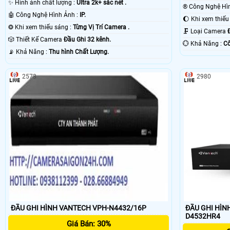
✨ Hình ảnh chất lượng :
Ultra 2k+ sắc nét .
🤖️ Công Nghệ Hình Ảnh :
IP.
❂ Khi xem thiếu sáng :
Từng Vị Trí Camera .
🗜️ Loại Camera
🎲 Thiết Kế Camera
Đầu Ghi 32 kênh.
️💮 Khả Năng :
Cô
️📡 Khả Năng :
Thu hình Chất Lượng.
2573
2980
ĐẦU GHI HÌNH VANTECH VPH-N4432/16P
ĐẦU GHI HÌNH
D4532HR4
Giá Bán: 30%