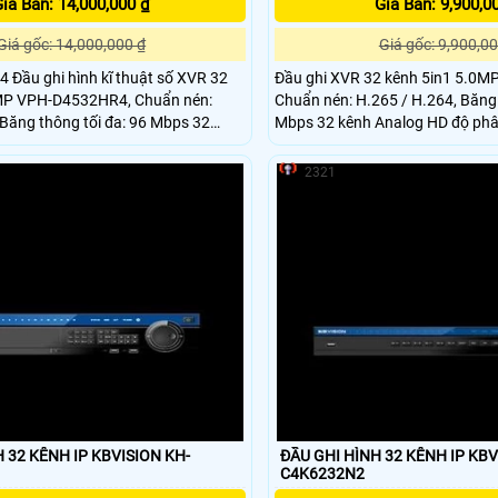
iá Bán: 14,000,000 ₫
Giá Bán: 9,900,0
Giá gốc: 14,000,000 ₫
Giá gốc: 9,900,00
VR 32
Đầu ghi XVR 32 kênh 5in1 5.0
MP VPH-D4532HR4, Chuẩn nén:
Chuẩn nén: H.265 / H.264, Băng 
Băng thông tối đa: 96 Mbps 32
Mbps 32 kênh Analog HD độ phân 
 độ phân giải tối đa 5
2321
 32 KÊNH IP KBVISION KH-
ĐẦU GHI HÌNH 32 KÊNH IP KBV
C4K6232N2