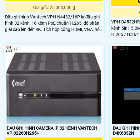
G
Giá gốc: 25,000,000 ₫
Đầu ghi hình Vantech VPH-N4432/16P là đầu ghi
VPH-D4532HR4 Đầu ghi hình kĩ thuật số X
hình 32 kênh, 16 kênh PoE chuẩn H.265, độ phân
kênh 5in1 5.0
giải cao lên đến 4K. Tích hợp cổng HDMI, VGA, hỗ
H.265 / H.264 
trợ ổ cứng SATA...
kênh Analog HD
97
2371
ĐẦU GHI HÌNH CAMERA IP 32 KÊNH VANTECH
ĐẦU GHI HÌNH
VP-32260H265+
D4K6832N