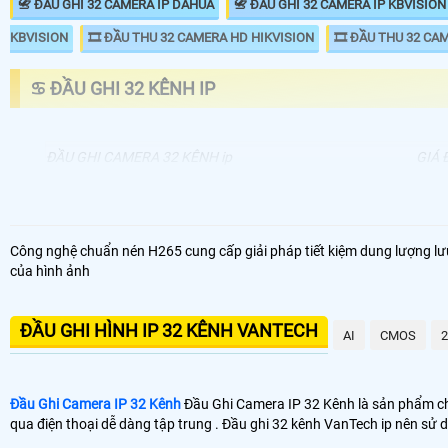
📇 ĐẦU GHI 32 CAMERA IP DAHUA
📇 ĐẦU GHI 32 CAMERA IP KBVISION
KBVISION
🎞 ĐẦU THU 32 CAMERA HD HIKVISION
🎞 ĐẦU THU 32 CA
♋ ĐẦU GHI 32 KÊNH IP
ĐẦU GHI CAMERA 32 KÊNH ip
GIÁ 
📦 Đầu Ghi Camera IP 32 Kênh
5.9
📼 Đầu Ghi Camera IP 32 Kênh 4k
25
Công nghệ chuẩn nén H265 cung cấp giải pháp tiết kiệm dung lượng lư
của hình ảnh
🗄 Đầu Thu Camera IP 32 Kênh Giá Rẻ
5.5
📬 Đầu Thu Camera IP 32 Kênh Chính Hãng
7.0
ĐẦU GHI HÌNH IP 32 KÊNH VANTECH
AI
CMOS
💾 Đầu thu 32 kênh VanTech IP của nhiều thương hiệu camera. trong d
tín 💡
Đầu Ghi Camera IP 32 Kênh
Đầu Ghi Camera IP 32 Kênh là sản phẩm chấ
qua điện thoại dễ dàng tập trung . Đầu ghi 32 kênh VanTech ip nên sử