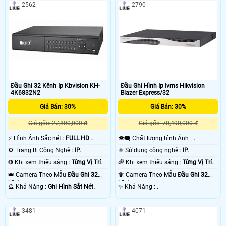
2562
2790
Đầu Ghi 32 Kênh Ip Kbvision KH-
Đầu Ghi Hình Ip Ivms Hikvision
4K6832N2
Blazer Express/32
Giá Bán: 30%
Giá Bán: 30%
Giá gốc: 27,800,000 ₫
Giá gốc: 70,490,000 ₫
️⚡ Hình Ảnh Sắc nét :
FULL HD
👁️‍🗨 Chất lượng hình Ảnh :
.
1080P .
⚙ Trang Bị Công Nghệ :
IP.
⚛️ Sử dụng công nghệ :
IP.
❂ Khi xem thiếu sáng :
Từng Vị Trí
🌈 Khi xem thiếu sáng :
Từng Vị Trí
Camera .
Camera .
👑 Camera Theo Mẫu
Đầu Ghi 32
🐜 Camera Theo Mẫu
Đầu Ghi 32
kênh.
kênh.
️🔮 Khả Năng :
Ghi Hình Sắt Nét.
️✨ Khả Năng :
.
3481
4071