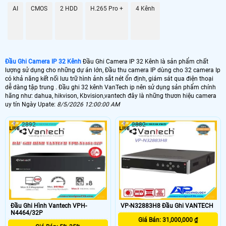
📦 Đầu Ghi Camera IP 32 Kênh
AI
CMOS
2 HDD
H.265 Pro +
4 Kênh
5.900.000 VNĐ
DS-7632NI-K2
📼 Đầu Ghi Camera IP 32 Kênh 4k
25.000.000 VNĐ
DS-7732NI-K4/16P
Đầu Ghi Camera IP 32 Kênh
Đầu Ghi Camera IP 32 Kênh là sản phẩm chất
lượng sử dụng cho những dự án lớn, Đầu thu camera IP dùng cho 32 camera Ip
🗄 Đầu Thu Camera IP 32 Kênh Giá Rẻ
có khả năng kết nối lưu trữ hình ảnh sắt nét ổn định, giám sát qua điện thoại
dễ dàng tập trung . Đầu ghi 32 kênh VanTech ip nên sử dụng sản phẩm chính
hãng như: dahua, hikvison, Kbvision,vantech đây là những thươn hiệu camera
5.500,000 VNĐ
DHI-NVR4232-4KS2/L
uy tín Ngày Upate:
8/5/2026 12:00:00 AM
📬 Đầu Thu Camera IP 32 Kênh Chính Hãng
2892
2882
7.000.000 VNĐ
KX-C4K8232SN2
📀 Đầu thu camera ip 32 kênh VanTech là dòng đầu ghi hình chuyên dụng
cho những dự án lớn. với chất lượng ghi hình chuẩn FULL HD va ultra HD
Giá rẻ so với đầu ghi 32 kênh VanTech HD analog Đầu thu 32 kênh
VanTech Ip sử dụng cho camera Ip và số lượng lớn thiết kế băng thông
card mạng cao phù hợp với nhu cầu sử dụng.
Đầu Ghi Hình Vantech VPH-
VP-N32883H8 Đầu Ghi VANTECH
💾 Đầu thu 32 kênh VanTech IP của nhiều thương hiệu camera. trong dó những
N4464/32P
thương hiệu camera chất lượng như Hikvision, Daua, kbviision, Vantech, UNV
Giá Bán: 31,000,000 ₫
univew, Hikook đà những thương hiệu camera chất lượng uy tín 💡