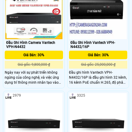
giám sát ban đêm, sản phẩm đảm
SATA.
bảo ghi lại hình ảnh rõ nét và sắc
nét ngay cả trong điều kiện ánh
sáng yếu
Đầu Ghi Hình Camera Vantech
Đầu Ghi Hình Vantech VPH-
VPH-N4432
N4432/16P
Giá Bán: 30%
Giá Bán: 30%
Giá gốc: 9,800,000 ₫
Giá gốc: 25,000,000 ₫
Ngày nay với sự phát triển không
Đầu ghi hình Vantech VPH-
ngừng của công nghệ, và việc ứng
N4432/16P là đầu ghi hình 32 kênh,
dụng trí thông minh nhân tạo vào
16 kênh PoE chuẩn H.265, độ phân
các Đầu ghi để phục vụ con người,
giải cao lên đến 4K. Tích hợp cổng
nâng cao cuộc sống là việc ưu tiên.
HDMI, VGA, hỗ trợ ổ cứng SATA...
2979
3325
VANTECH luôn mong muốn mang
đến Quý khách những Đầu ghi, dịch
vụ tiện lợi nhất, thông minh với giá
thành hợp lý.