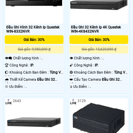
Đầu Ghi Hình 32 Kênh Ip Questek
Đầu Ghi 32 Kênh Ip 4K Questek
WIN-8332NVR
WIN-4K8432NVR
Giá Bán: 30%
Giá Bán: 30%
Giá gốc: 9,980,000 ₫
Giá gốc: 15,620,000 ₫
👁️‍🗨 Chất lượng hình :
.
👁 Chất lượng hình :
.
🏆 Công Nghệ :
IP.
🌠 Công Nghệ :
IP.
🌔 Khoảng Cách Ban Đêm :
Từng Vị
🔴 Khoảng Cách Ban Đêm :
Từng Vị
Trí Camera .
Trí Camera .
🌧️ Thiết Kế Camera
Đầu Ghi 32
👑 Cấu Tạo Camera
Đầu Ghi 32
kênh.
kênh.
️💠 Ưu Điểm :
.
️➲ Ưu Điểm :
.
2643
3129