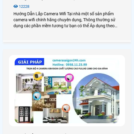
12228
Hướng Dẫn Lắp Camera Wifi Tại nhà một số sản phẩm
camera wifi chính hãng chuyên dụng, Thông thường sử
dụng các phần mềm tương tư bạn có thể Áp dụng theo
hướng dẫn này để lắp đặt camera wifi tại Nhà, Đôi lúc bạn
có thể quên mình mua camera wifi ở đâu hoặc ai đó cho
bạn 1 chiết camera wifi mà bạn không biết cài đặt như thế
nào, trong bài viết này hướng dẫn bạn sử dụng 3 thương
hiệu camera wifi hàng đầu là Vantech, camera wifi
Ebitcam, Camera wifi Ezviz và camera wifi Imous