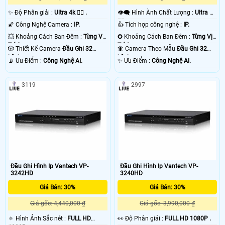
✨ Độ Phân giải :
Ultra 4k 👍🏾 .
👁️‍🗨 Hình Ành Chất Lượng :
Ultra 4k
👍🏾 .
🌠 Công Nghệ Camera :
IP.
👍 Tích hợp công nghệ :
IP.
💥 Khoảng Cách Ban Đêm :
Từng Vị
✪ Khoảng Cách Ban Đêm :
Từng Vị
Trí Camera .
Trí Camera .
🎲 Thiết Kế Camera
Đầu Ghi 32
🐜 Camera Theo Mẫu
Đầu Ghi 32
kênh.
kênh.
️📡 Ưu Điểm :
Công Nghệ AI.
️✨ Ưu Điểm :
Công Nghệ AI.
3119
2997
Đầu Ghi Hình Ip Vantech VP-
Đầu Ghi Hình Ip Vantech VP-
3242HD
3240HD
Giá Bán: 30%
Giá Bán: 30%
Giá gốc: 4,440,000 ₫
Giá gốc: 3,990,000 ₫
🔅 Hình Ảnh Sắc nét :
FULL HD
️👀 Độ Phân giải :
FULL HD 1080P .