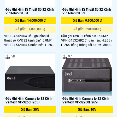
Đầu Ghi Hình Kĩ Thuật Số 32 Kênh
Đầu Ghi Hình Kĩ Thuật Số 32 Kênh
VPH-D4532HR4
VPH-D4532HR2
Giá Bán: 14,000,000 ₫
Giá Bán: 9,900,000 ₫
Giá gốc: 14,000,000 ₫
Giá gốc: 9,900,000 ₫
VPH-D4532HR4 Đầu ghi hình kĩ
Đầu ghi XVR 32 kênh 5in1 5.0MP
thuật số XVR 32 kênh 5in1 5.0MP
VPH-D4532HR2 Chuẩn nén: H.265 /
VPH-D4532HR4, Chuẩn nén: H.265
H.264, Băng thông tối đa: 96 Mbps
/ H.264 Băng thông tối đa: 96 Mbps
32 kênh Analog HD độ phân giải tối
32 kênh Analog HD độ phân giải tối
đa 5
58
97
đa 5
Đầu Ghi Hình Camera Ip 32 Kênh
Đầu Ghi Hình Camera Ip 32 Kênh
Vantech VP-3260H265+
Vantech VP-32260H265+
Giá Bán: 30%
Giá Bán: 30%