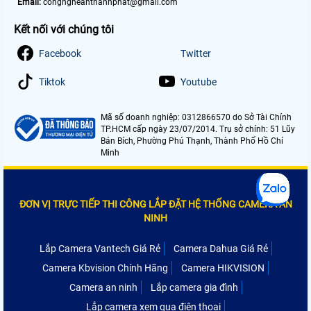
Email:
congngheanthanhphat@gmail.com
Kết nối với chúng tôi
Facebook
Twitter
Tiktok
Youtube
Mã số doanh nghiệp: 0312866570 do Sở Tài Chính
TP.HCM cấp ngày 23/07/2014. Trụ sở chính: 51 Lũy
Bán Bích, Phường Phú Thạnh, Thành Phố Hồ Chí
Minh
ĐƠN VỊ TRỰC TIẾP THI CÔNG LẮP ĐẶT HỆ THỐNG CAMERA AN
NINH
Lắp Camera Vantech Giá Rẻ
Camera Dahua Giá Rẻ
Camera Kbvision Chính Hãng
Camera HIKVISION
Camera an ninh
Lắp camera gia đình
Lắp camera xem qua điện thoại