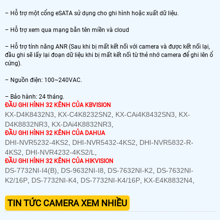
– Hỗ trợ một cổng eSATA sử dụng cho ghi hình hoặc xuất dữ liệu.
– Hỗ trợ xem qua mạng bằn tên miền và cloud
– Hỗ trợ tính năng ANR (Sau khi bị mất kết nối với camera và được kết nối lại,
đầu ghi sẽ lấy lại đoạn dữ liệu khi bị mất kết nối từ thẻ nhớ camera để ghi lên ổ
cứng).
– Nguồn điện: 100~240VAC.
– Bảo hành: 24 tháng.
ĐẦU GHI HÌNH 32 KÊNH CỦA KBVISION
KX-D4K8432N3
,
KX-C4K8232SN2
,
KX-CAi4K8432SN3
,
KX-
D4K8832NR3
,
KX-DAi4K8832NR3
,
ĐẦU GHI HÌNH 32 KÊNH CỦA DAHUA
DHI-NVR5232-4KS2
,
DHI-NVR5432-4KS2
,
DHI-NVR5832-R-
4KS2
,
DHI-NVR4232-4KS2/L
,
ĐẦU GHI HÌNH 32 KÊNH CỦA HIKVISION
DS-7732NI-I4(B)
,
DS-9632NI-I8
,
DS-7632NI-K2
,
DS-7632NI-
K2/16P
,
DS-7732NI-K4
,
DS-7732NI-K4/16P
,
KX-E4K8832N4
,
TIN TỨC CAMERA XEM NHIỀU