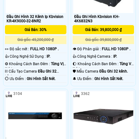
Đầu Ghi Hình 32 Kênh Ip Kbvision
Đầu Ghi Hình Kbvision KH-
KR-4K9000-32-8NR2
4K6832N3
Giá Bán: 30%
Giá Bán: 39,800,000 ₫
Giá gốc: 45,200,000 ₫
Giá gốc: 39,800,000 ₫
️👀 Độ sắc nét :
FULL HD 1080P .
👁 Độ Phân giải :
FULL HD 1080P .
👍 Công Nghệ Sử Dụng :
IP.
👍 Công Nghệ Camera :
IP.
❂ Khoảng Cách Ban Đêm :
Từng Vị
🌔 Khoảng Cách Ban Đêm :
Từng Vị
Trí Camera .
Trí Camera .
⛓ Cấu Tạo Camera
Đầu Ghi 32
🛡 Mẫu Camera
Đầu Ghi 32 kênh.
kênh.
️💮 Ưu Điểm :
Ghi Hình Sắt Nét.
️🔔 Ưu Điểm :
Ghi Hình Sắt Nét.
3104
3362