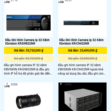
2716
3055
Đầu Ghi Hình Camera Ip 32 Kênh
Đầu Ghi Hình Camera Ip 32 Kênh
Kbvision KR-D9832NR
Kbvision KR-C9432NR
Giá Bán: 53,720,000 ₫
Giá Bán: 25,400,000 ₫
Giá gốc: 53,720,000 ₫
Giá gốc: 25,400,000 ₫
Đầu ghi hình camera IP 32 kênh
Đầu ghi hình camera IP 32 kênh
KBVISION KR-D9832NR là đầu ghi
KBVISION KR-C9432NR ngoài khả
hình IP hỗ trợ độ phân giải lên đến
năng sử dụng lâu dài, đầu ghi còn
12Mp. Cùng chuẩn nén H.265 giúp
có tính năng kết nối nhiều hãng
tiết kiệm băng thông và ổ cứng
camera IP khác nhau Quan sát từ xa
3088
4493
qua điện thoại di động bằng Cloud.
đem lại nhiều tính năng độc đáo.