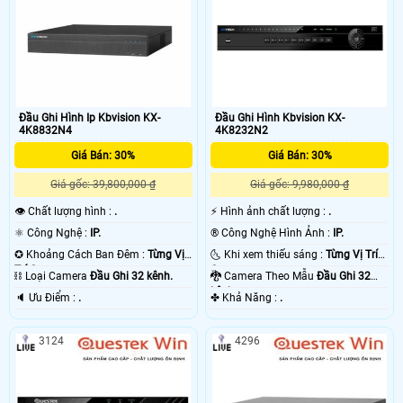
Đầu Ghi Hình Ip Kbvision KX-
Đầu Ghi Hình Kbvision KX-
4K8832N4
4K8232N2
Giá Bán: 30%
Giá Bán: 30%
Giá gốc: 39,800,000 ₫
Giá gốc: 9,980,000 ₫
👁 Chất lượng hình :
.
️⚡ Hình ảnh chất lượng :
.
⚛️ Công Nghệ :
IP.
®️ Công Nghệ Hình Ảnh :
IP.
✪ Khoảng Cách Ban Đêm :
Từng Vị
🌜 Khi xem thiếu sáng :
Từng Vị Trí
Trí Camera .
Camera .
⛓ Loại Camera
Đầu Ghi 32 kênh.
🐉️ Camera Theo Mẫu
Đầu Ghi 32
kênh.
️🔈 Ưu Điểm :
.
️✤ Khả Năng :
.
3124
4296