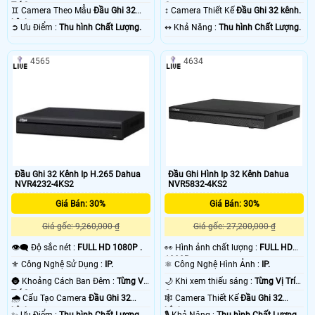
Trí Camera .
Camera .
♊ Camera Theo Mẫu
Đầu Ghi 32
↕️ Camera Thiết Kế
Đầu Ghi 32 kênh.
kênh.
️➲ Ưu Điểm :
Thu hình Chất Lượng.
️↭ Khả Năng :
Thu hình Chất Lượng.
4565
4634
Đầu Ghi 32 Kênh Ip H.265 Dahua
Đầu Ghi Hình Ip 32 Kênh Dahua
NVR4232-4KS2
NVR5832-4KS2
Giá Bán: 30%
Giá Bán: 30%
Giá gốc: 9,260,000 ₫
Giá gốc: 27,200,000 ₫
👁️‍🗨 Độ sắc nét :
FULL HD 1080P .
️👀 Hình ảnh chất lượng :
FULL HD
1080P .
⚜️ Công Nghệ Sử Dụng :
IP.
⚛️ Công Nghệ Hình Ảnh :
IP.
🌚 Khoảng Cách Ban Đêm :
Từng Vị
🌙 Khi xem thiếu sáng :
Từng Vị Trí
Trí Camera .
Camera .
🌧️ Cấu Tạo Camera
Đầu Ghi 32
🕸️ Camera Thiết Kế
Đầu Ghi 32
kênh.
kênh.
️✨ Ưu Điểm :
Thu hình Chất Lượng.
️🎙 Khả Năng :
Thu hình Chất Lượng.