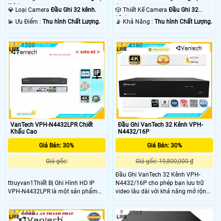
Trí Camera .
Camera .
💎 Loại Camera
Đầu Ghi 32 kênh.
🎲 Thiết Kế Camera
Đầu Ghi 32
kênh.
️💫 Ưu Điểm :
Thu hình Chất Lượng.
️📡 Khả Năng :
Thu hình Chất Lượng.
1220
4190
VanTech VPH-N4432LPR Chiết
Đầu Ghi VanTech 32 Kênh VPH-
Khấu Cao
N4432/16P
Giá Bán: 30%
Giá Bán: 30%
Giá gốc:
Giá gốc: 19,800,000 ₫
Đầu Ghi VanTech 32 Kênh VPH-
ttruyvan1Thiết Bị Ghi Hình HD IP
N4432/16P cho phép bạn lưu trữ
VPH-N4432LPR là một sản phẩm
video lâu dài với khả năng mở rộng
chất lượng với khả năng ghi hình
dung lượng lưu trữ lên đến 8TB cho
trong và nét cả ngày và đêm. Với độ
mỗi ổ cứng SATA, tổng cộng lên đến
4418
2568
phân giải 8.0 MP và công nghệ
16TB nếu sử dụng cả hai cổng