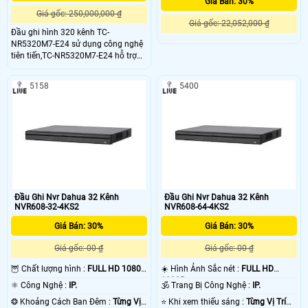
Giá Bán: 30%
Giá gốc: 250,000,000 ₫
Giá gốc: 22,052,000 ₫
Đầu ghi hình 320 kênh TC-
NR5320M7-E24 sử dụng công nghệ
tiên tiến,TC-NR5320M7-E24 hỗ trợ
xem lại qua mạng từ xa,TC-
NR5320M7-E24 cải thiện tuổi thọ
5158
5400
cho hệ thống đáng kể, TC-
NR5320M7-E24 đáp ứng tiêu chi
sản phẩm tốt mà giá thành hợp túi
tiền của người tiêu dùng.
Đầu Ghi Nvr Dahua 32 Kênh
Đầu Ghi Nvr Dahua 32 Kênh
NVR608-32-4KS2
NVR608-64-4KS2
Giá Bán: 30%
Giá Bán: 30%
Giá gốc: 00 ₫
Giá gốc: 00 ₫
🦉 Chất lượng hình :
FULL HD 1080P
☀️ Hình Ảnh Sắc nét :
FULL HD
.
1080P .
⚛️ Công Nghệ :
IP.
🕉️ Trang Bị Công Nghệ :
IP.
❂ Khoảng Cách Ban Đêm :
Từng Vị
⭐ Khi xem thiếu sáng :
Từng Vị Trí