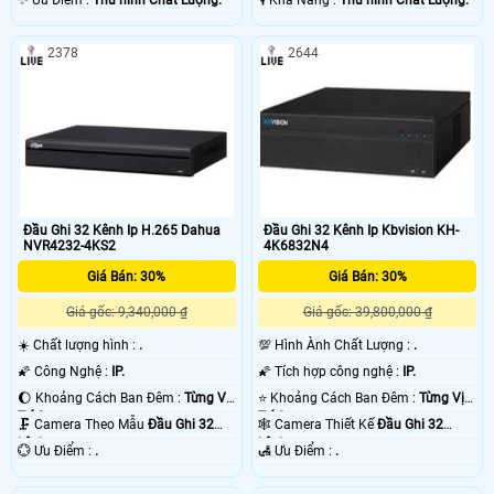
2378
2644
Đầu Ghi 32 Kênh Ip H.265 Dahua
Đầu Ghi 32 Kênh Ip Kbvision KH-
NVR4232-4KS2
4K6832N4
Giá Bán: 30%
Giá Bán: 30%
Giá gốc: 9,340,000 ₫
Giá gốc: 39,800,000 ₫
☀️ Chất lượng hình :
.
💯 Hình Ành Chất Lượng :
.
🌠 Công Nghệ :
IP.
🌠 Tích hợp công nghệ :
IP.
🌔 Khoảng Cách Ban Đêm :
Từng Vị
⭐ Khoảng Cách Ban Đêm :
Từng Vị
Trí Camera .
Trí Camera .
🗜️ Camera Theo Mẫu
Đầu Ghi 32
🕸️ Camera Thiết Kế
Đầu Ghi 32
kênh.
kênh.
️💮 Ưu Điểm :
.
️🛃 Ưu Điểm :
.