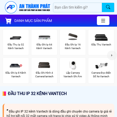
DANH MỤC SẢN PHẨM
Đầu Thu Ip 32
Đầu Ghi Ip 64
Đầu Ghi Ip 16
Đầu Thu Vantech
Kênh Vantech
Kênh Vantech
Kênh Vantech
Đầu Ghi Ip 8 Kênh
Đầu Ghi Hình 4
Lắp Camera
Camera Đọc Biển
Vantech
CameraVantech
Vantech Ghi Âm
Số Xe Vantech
ĐẦU THU IP 32 KÊNH VANTECH
Đầu ghi IP 32 kênh Vantech là dòng đầu ghi chuyên cho camera Ip giá rẻ
hổ trợ kết nối 32 mắt camera với trang bị chip xứ lý video Ai thông minh