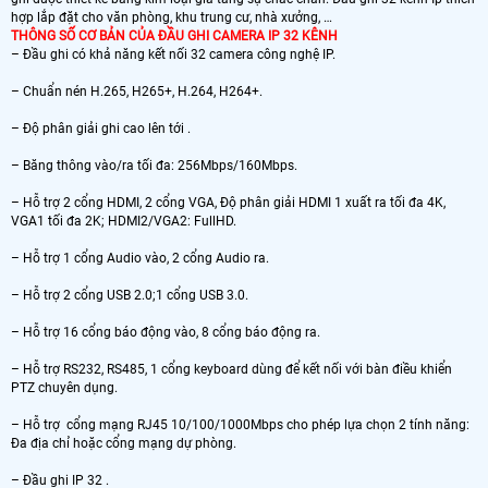
hợp lắp đặt cho văn phòng, khu trung cư, nhà xưởng, …
THÔNG SỐ CƠ BẢN CỦA ĐẦU GHI CAMERA IP 32 KÊNH
– Đầu ghi có khả năng kết nối 32 camera công nghệ IP.
– Chuẩn nén H.265, H265+, H.264, H264+.
– Độ phân giải ghi cao lên tới .
– Băng thông vào/ra tối đa: 256Mbps/160Mbps.
– Hỗ trợ 2 cổng HDMI, 2 cổng VGA, Độ phân giải HDMI 1 xuất ra tối đa 4K,
VGA1 tối đa 2K; HDMI2/VGA2: FullHD.
– Hỗ trợ 1 cổng Audio vào, 2 cổng Audio ra.
– Hỗ trợ 2 cổng USB 2.0;1 cổng USB 3.0.
– Hỗ trợ 16 cổng báo động vào, 8 cổng báo động ra.
– Hỗ trợ RS232, RS485, 1 cổng keyboard dùng để kết nối với bàn điều khiển
PTZ chuyên dụng.
– Hỗ trợ cổng mạng RJ45 10/100/1000Mbps cho phép lựa chọn 2 tính năng:
Đa địa chỉ hoặc cổng mạng dự phòng.
– Đầu ghi IP 32 .