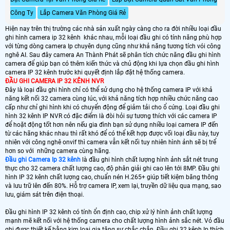
Công Ty
Lắp Camera Văn Phòng Giá Rẻ
Hiện nay trên thị trường các nhà sản xuất ngày càng cho ra đời nhiều loại đầu
ghi hình camera ip 32 kênh khác nhau, mỗi loại đầu ghi có tính năng phù hợp
với từng dòng camera Ip chuyên dụng cũng như khả năng tương tích vói công
nghê AI. Sau đây camera An Thành Phát sẽ phân tích chức năng đầu ghi hình
camera để giúp bạn có thêm kiến thức và chủ động khi lựa chọn đầu ghi hình
camera IP 32 kênh trước khi quyết định lắp đặt hệ thống camera.
ĐẦU GHI CAMERA IP 32 KÊNH NVR
Đây là loại đầu ghi hình chỉ có thể sử dụng cho hệ thống camera IP với khả
năng kết nối 32 camera cùng lúc, với khả năng tích hợp nhiều chức năng cao
cấp như chỉ ghi hình khi có chuyển động để giảm tải cho ổ cứng. Loại đầu ghi
hình 32 kênh IP NVR có đặc điểm là đòi hỏi sự tương thích với các camera IP
để hoặt động tốt hơn nên nếu gia đình bạn sử dụng nhiều loại camera IP đến
từ các hãng khác nhau thì rất khó để có thể kết hợp được vối loại đầu này, tuy
nhiên với công nghê onvif thì camera vẫn kết nối tuy nhiên hình ảnh sẽ bị trể
hơn so với những camera cùng hãng.
Đầu ghi Camera Ip 32 kênh
là đầu ghi hình chất lượng hình ảnh sắt nét trung
thực cho 32 camera chất lượng cao, độ phân giải ghi cao lên tới 8MP. Đầu ghi
hình IP 32 kênh chất lượng cao, chuẩn nén H.265+ giúp tiết kiệm băng thông
và lưu trữ lên đến 80%. Hỗ trợ camera IP, xem lại, truyền dữ liệu qua mạng, sao
lưu, giám sát trên điện thoại.
Đầu ghi hình IP 32 kênh có tính ổn định cao, chip xử lý hình ảnh chất lượng
mạnh mẽ kết nối với hệ thống camera cho chất lượng hình ảnh sắc nét. Vỏ đầu
ghi được thiết kế bằng kim loại gia tăng sự chắc chắn. Đầu ghi 32 kênh Ip thích