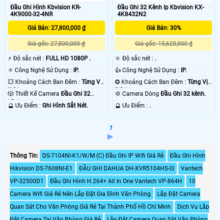
Đầu Ghi Hình Kbvision KR-
Đầu Ghi 32 Kênh Ip Kbvision KX-
4K9000-32-4NR
4K8432N2
Giá Bán: 27,800,000 ₫
Giá Bán: 30%
Giá gốc: 27,800,000 ₫
Giá gốc: 15,620,000 ₫
️⚡ Độ sắc nét :
FULL HD 1080P .
🔆 Độ sắc nét :
.
⚛️ Công Nghệ Sử Dụng :
IP.
👍 Công Nghệ Sử Dụng :
IP.
💥 Khoảng Cách Ban Đêm :
Từng Vị
✪ Khoảng Cách Ban Đêm :
Từng Vị
Trí Camera .
Trí Camera .
🎲 Thiết Kế Camera
Đầu Ghi 32
💢 Camera Dòng
Đầu Ghi 32 kênh.
kênh.
️🔮 Ưu Điểm :
Ghi Hình Sắt Nét.
️🔮 Ưu Điểm :
.
1
⫸
Thông Tin:
DS-7104NI-K1/W/M (C) Đầu Ghi IP Wifi Giá Rẻ
Đầu Ghi Hình
Hikvision DS-7608NI-E1
ĐẦU GHI DAHUA DH-XVR5104HS-I3
Vantech
VP-32500D1
Đầu Ghi Hình H.264+ All In One Vantech VP-864H
10
Camera Wifi Giá Rẻ Nên Lắp Đặt Gia Đình Văn Phòng
Lắp Đặt Camera
Quan Sát Cho Văn Phòng Giá Rẻ Tại Thành Phố Hồ Chí Minh
Dịch Vụ Lắp
Đặt Camera Tại Văn Phòng Giá Rẻ
Lắp Đặt Camera Quan Sát Văn Phòng