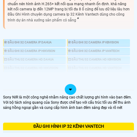
chuẩn nén hình ảnh H.265+ kết nối qua mạng nhanh ổn định. khả năng
kêt nối camera Ip đến 12MP trang bị tối đa 8 ổ cứng để lưu dữ liệu lâu hơn
Đầu Ghi Hình chuyên dụng camera Ip 32 Kênh Vantech dùng cho công
trình dự án nhà xưởng sản phẩm có sẵng
📇 ĐẦU GHI 32 CAMERA IP DAHUA
📇 ĐẦU GHI 32 CAMERA IP KBVISION
📇 ĐẦU GHI 32 CAMERA IP HIKVISON
📇 ĐẦU GHI 32 CAMERA IP VANTECH
🎞 ĐẦU THU 32 CAMERA HD DAHUA
🎞 ĐẦU THU 32 CAMERA HD KBVISION
🎞 ĐẦU THU 32 CAMERA HD HIKVISION
🎞 ĐẦU THU 32 CAMERA HD VANTECH
📼 ĐẦU GHI CAMERA
💾 ĐẦU GHI CAMERA HD ANALOG
📀 ĐẦU GHI CAMERA IP
Sony NIR là một công nghệ nhằm nâng cao chất lượng ghi hình vào ban đêm.
♋ ĐẦU GHI 32 KÊNH IP
Với bộ tách sóng quang của Sony được chế tạo với cấu trúc tối ưu để thu ánh
sáng hồng ngoại gần và cung cấp hình ảnh ban đêm sáng đẹp và rõ nét
ĐẦU GHI CAMERA 32 KÊNH ip
ĐẦU GHI HÌNH IP 32 KÊNH VANTECH
GIÁ ĐẦU GHI