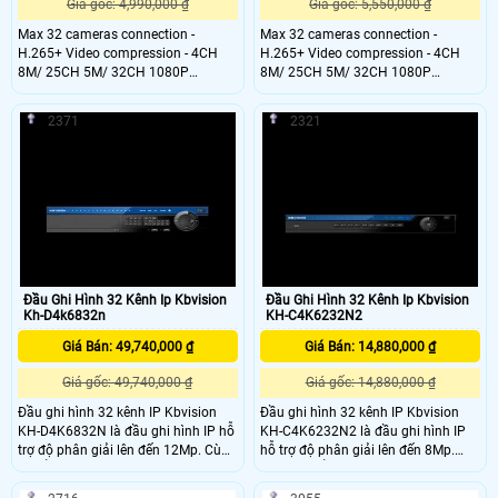
Giá gốc: 4,990,000 ₫
Giá gốc: 5,550,000 ₫
Max 32 cameras connection -
Max 32 cameras connection -
H.265+ Video compression - 4CH
H.265+ Video compression - 4CH
8M/ 25CH 5M/ 32CH 1080P
8M/ 25CH 5M/ 32CH 1080P
recording - VGA/HDMI simultaneous
recording - VGA/HDMI simultaneous
video output - All channel
video output - All channel
2371
2321
synchronous real time playback &
synchronous real time playback &
smart search - Support 1 SATA HDD
smart search - Support 2 SATA HDD
port - Support cloud technology for
port - Support cloud technology for
remote viewing and control via P2P
remote viewing and control via P2P
Đầu Ghi Hình 32 Kênh Ip Kbvision
Đầu Ghi Hình 32 Kênh Ip Kbvision
Kh-D4k6832n
KH-C4K6232N2
Giá Bán: 49,740,000 ₫
Giá Bán: 14,880,000 ₫
Giá gốc: 49,740,000 ₫
Giá gốc: 14,880,000 ₫
Đầu ghi hình 32 kênh IP Kbvision
Đầu ghi hình 32 kênh IP Kbvision
KH-D4K6832N là đầu ghi hình IP hỗ
KH-C4K6232N2 là đầu ghi hình IP
trợ độ phân giải lên đến 12Mp. Cùng
hỗ trợ độ phân giải lên đến 8Mp.
chuẩn nén H.265 giúp tiết kiệm
Cùng chuẩn nén H.265 giúp tiết
băng thông và ổ cứng.
kiệm băng thông và ổ cứng.