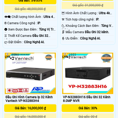
Giá Bán: 5%-35%
Giá gốc: 31,000,000 ₫
Giá gốc: 48,000,000 ₫
🦉 Hình Ành Chất Lượng :
Ultra 4k
👁️‍🗨 Chất lượng hình Ảnh :
Ultra 4k
👍🏾 .
⚒ Tích hợp công nghệ :
IP.
👍🏾 .
®️ Camera Công nghệ :
IP.
🌜 Khoảng Cách Ban Đêm :
Từng Vị
🌚 Xem Được Ban Đêm :
Từng Vị Trí
Trí Camera .
🗜️ Mẫu Camera
Đầu Ghi 32 kênh.
Camera .
♊ Thiết Kế Camera
Đầu Ghi 32
'
️👮 Ưu Điểm :
Công Nghệ AI.
kênh.
️ლ Đặt Điểm :
Công Nghệ AI.
3594
1953
Đầu Ghi Hình Camera Ip 32 Kênh
VP-N32883H16 Đầu Ghi 32 Kênh
Vantech VP-N32883H4
8.0MP NVR
Giá Bán: 16,000,000 ₫
Giá Bán: 30%
Giá gốc: 16,000,000 ₫
Giá gốc: 00 ₫