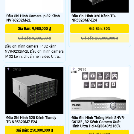
Đầu Ghi Hình Camera Ip 32 Kênh
Đầu Ghi Hình 320 Kênh TC-
NVR-0232M-2L
NR5320M7-E24
Giá Bán: 9,980,000 ₫
Giá Bán: 30%
Giá gốc: 9,980,000 ₫
Giá gốc: 250,000,000 ₫
Đầu ghi hình camera IP 32 kênh
NVR-0232M-2L Đầu ghi hình camera
IP 32 kênh: chuẩn nén video Ultra
H.265 Độ phân giải ghi hình lên đến
8MPCổng ra HDMI với độ phân giải
2915
2919
4K Xem lại đồng thời 16 kênh Hỗ trợ
camera IP của hãng thứ 3 với chuẩn
Onvif
Đầu Ghi Hình 320 Kênh Tiandy
Đầu Ghi Hình Thông Minh SNVR-
TC-NR5320M7-E24
C6132 , 32 Kênh Camera Xuất
Hình Ultra Hd 4K(3840*2160).
Giá Bán: 250,000,000 ₫