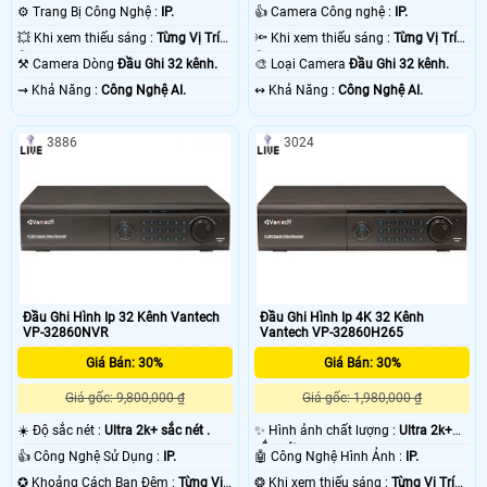
1080P .
⚙ Trang Bị Công Nghệ :
IP.
👍 Camera Công nghệ :
IP.
💥 Khi xem thiếu sáng :
Từng Vị Trí
🔦 Khi xem thiếu sáng :
Từng Vị Trí
Camera .
Camera .
⚒ Camera Dòng
Đầu Ghi 32 kênh.
🎨 Loại Camera
Đầu Ghi 32 kênh.
️⇝ Khả Năng :
Công Nghệ AI.
️↭ Khả Năng :
Công Nghệ AI.
3886
3024
Đầu Ghi Hình Ip 32 Kênh Vantech
Đầu Ghi Hình Ip 4K 32 Kênh
VP-32860NVR
Vantech VP-32860H265
Giá Bán: 30%
Giá Bán: 30%
Giá gốc: 9,800,000 ₫
Giá gốc: 1,980,000 ₫
☀️ Độ sắc nét :
Ultra 2k+ sắc nét .
✨ Hình ảnh chất lượng :
Ultra 2k+
sắc nét .
👍 Công Nghệ Sử Dụng :
IP.
🤖️ Công Nghệ Hình Ảnh :
IP.
✪ Khoảng Cách Ban Đêm :
Từng Vị
❂ Khi xem thiếu sáng :
Từng Vị Trí