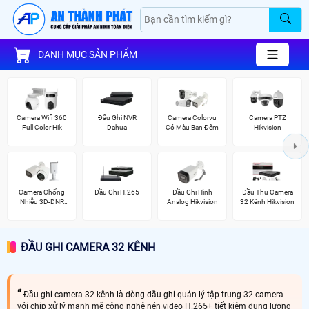
DANH MỤC SẢN PHẨM
Camera Wifi 360
Đầu Ghi NVR
Camera Colorvu
Camera PTZ
Full Color Hik
Dahua
Có Màu Ban Đêm
Hikvision
Camera Chống
Đầu Ghi H.265
Đầu Ghi Hình
Đầu Thu Camera
Nhiễu 3D-DNR
Analog Hikvision
32 Kênh Hikvision
Dahua
ĐẦU GHI CAMERA 32 KÊNH
Đầu ghi camera 32 kênh là dòng đầu ghi quản lý tập trung 32 camera
với chip xử lý mạnh mẽ công nghê nén video H.265+ tiết kiệm dung lượng