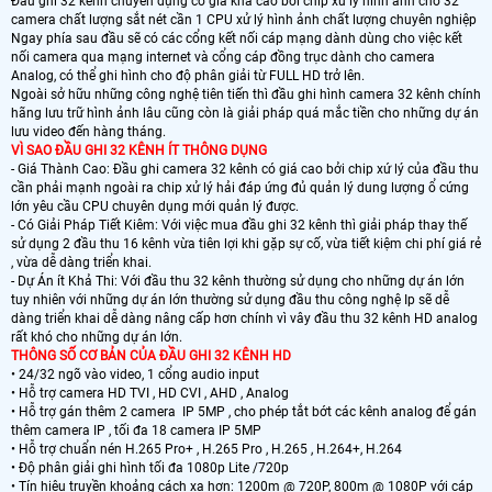
Đầu ghi 32 kênh chuyên dụng có giá khá cao bởi chip xử lý hình ảnh cho 32
camera chất lượng sắt nét cần 1 CPU xử lý hình ảnh chất lượng chuyên nghiệp
Ngay phía sau đầu sẽ có các cổng kết nối cáp mạng dành dùng cho việc kết
nối camera qua mạng internet và cổng cáp đồng trục dành cho camera
Analog, có thể ghi hình cho độ phân giải từ FULL HD trở lên.
Ngoài sở hữu những công nghệ tiên tiến thì đầu ghi hình camera 32 kênh chính
hãng lưu trữ hình ảnh lâu cũng còn là giải pháp quá mắc tiền cho những dự án
lưu video đến hàng tháng.
VÌ SAO ĐẦU GHI 32 KÊNH ÍT THÔNG DỤNG
- Giá Thành Cao: Đầu ghi camera 32 kênh có giá cao bởi chip xứ lý của đầu thu
cần phải mạnh ngoài ra chip xử lý hải đáp ứng đủ quản lý dung lượng ổ cứng
lớn yêu cầu CPU chuyên dụng mới quản lý được.
- Có Giải Pháp Tiết Kiêm: Với việc mua đầu ghi 32 kênh thì giải pháp thay thế
sử dụng 2 đầu thu 16 kênh vừa tiên lợi khi gặp sự cố, vừa tiết kiệm chi phí giá rẻ
, vừa dễ dàng triển khai.
- Dự Án ít Khả Thi: Với đầu thu 32 kênh thường sử dụng cho những dự án lớn
tuy nhiên với những dự án lớn thường sử dụng đầu thu công nghệ Ip sẽ dễ
dàng triển khai dễ dàng nâng cấp hơn chính vì vây đầu thu 32 kênh HD analog
rất khó cho những dự án lớn.
THÔNG SỐ CƠ BẢN CỦA ĐẦU GHI 32 KÊNH HD
• 24/32 ngõ vào video, 1 cổng audio input
• Hỗ trợ camera HD TVI , HD CVI , AHD , Analog
• Hỗ trợ gán thêm 2 camera IP 5MP , cho phép tắt bớt các kênh analog để gán
thêm camera IP , tối đa 18 camera IP 5MP
• Hỗ trợ chuẩn nén H.265 Pro+ , H.265 Pro , H.265 , H.264+, H.264
• Độ phân giải ghi hình tối đa 1080p Lite /720p
• Tín hiệu truyền khoảng cách xa hơn: 1200m @ 720P, 800m @ 1080P với cáp