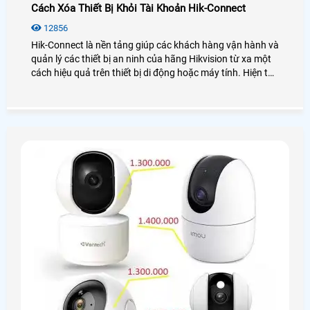
Cách Xóa Thiết Bị Khỏi Tài Khoản Hik-Connect
12856
Hik-Connect là nền tảng giúp các khách hàng vận hành và
quản lý các thiết bị an ninh của hãng Hikvision từ xa một
cách hiệu quả trên thiết bị di động hoặc máy tính. Hiện tại
hãng Hikvision hỗ trợ người dùng xóa thiết bị khỏi tài
khoản, hãy cùng An Thành Phát xem các cách dưới đây
nhé hỗ trợ người dùng xóa thiết bị khỏi tài khoản Hik-
Connect.