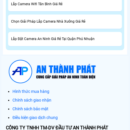
Lắp Camera Wifi Tân Bình Giá Rẻ
Chọn Giải Pháp Lắp Camera Nhà Xưởng Giá Rẻ
Lắp Đặt Camera An Ninh Giá Rẻ Tại Quận Phú Nhuận
Hình thức mua hàng
Chính sách giao nhận
Chính sách bảo mật
Điều kiện giao dịch chung
CÔNG TY TNHH TM-DV ĐẦU TƯ AN THÀNH PHÁT