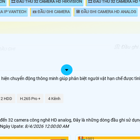
ION
🎞 ĐẦU THU 32 CAMERA HD HIKVISION
🎞 ĐẦU THU 32 CAMERA HD
RA IP VANTECH
📼 ĐẦU GHI CAMERA
💾 ĐẦU GHI CAMERA HD ANALOG
📀 Đầu ghi
ĐẦU GHI
án như chu
00.000 VNĐ
DS-7232HGHI-K2
khá cao so 
hiển thị 32
.000.000 VNĐ
DS-7332HQHI-K4
sẽ đáp ứng
át hiện chuyển động thông minh giúp phân biệt người vật hạn chế được tì
100,000 VNĐ
DH-XVR5232AN-I3
.000.000 VNĐ
2 HDD
H.265 Pro +
KX-DAi8232H3
4 Kênh
 đến 32 camera công nghê HD analog, Đây là những dòng đầu ghi sử dụng 
. Ngày Upate:
8/4/2026 12:00:00 AM
1001