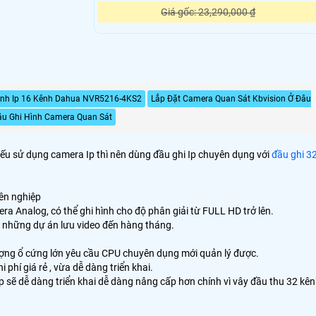
Giá gốc: 23,290,000 ₫
ình Ip 16 Kênh Dahua NVR5216-4KS2
Lắp Đặt Camera Quan Sát Kbvision Ở Đâu
ầu Ghi Hình Camera Quan Sát
nếu sử dụng camera Ip thì nên dùng đầu ghi Ip chuyên dụng với
đầu ghi 3
yên nghiệp
 Analog, có thể ghi hình cho độ phân giải từ FULL HD trở lên.
ho những dự án lưu video đến hàng tháng.
lượng ổ cứng lớn yêu cầu CPU chuyên dụng mới quản lý được.
 phí giá rẻ , vừa dễ dàng triển khai.
 sẽ dễ dàng triển khai dễ dàng nâng cấp hơn chính vì vây đầu thu 32 kê