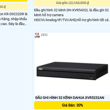
Giá gốc: 22,160,000 ₫
00 ₫
Đầu ghi hình 32 kênh DH-XVR5432L là đầu ghi 32
ion KR-D9232DR là
kênh hỗ trợ camera
 hãng, nhập khẩu
HDCVI/Analog/IP/TVI/AHD,Hỗ trợ ghi hình tất cả
y là đầu
các kênh 1080P (1-15fps), cổng ra tín hiệu video
 lúc 5 loại camera.
đồng thời 2HDMI/VGA/TV hỗ trợ matrix HDMI, Hỗ
alog cũ và có thể
trợ 4 ổ cứng, mỗi ổ tối đa 8T
2852
ác giảm chi phí.
ĐẦU GHI HÌNH 32 KÊNH DAHUA XVR5232AN
Giá Bán: 30%