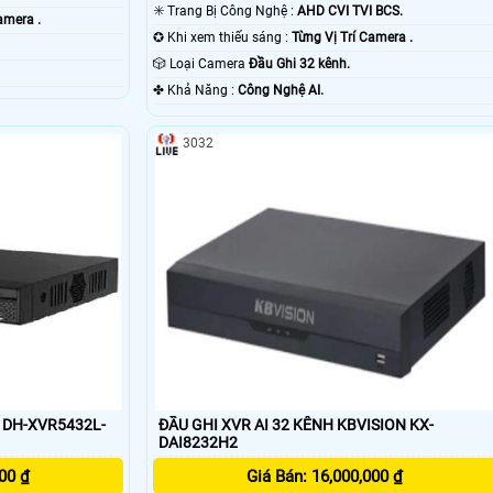
✳️ Trang Bị Công Nghệ :
AHD CVI TVI BCS.
amera .
✪ Khi xem thiếu sáng :
Từng Vị Trí Camera .
🎲 Loại Camera
Đầu Ghi 32 kênh.
️✤ Khả Năng :
Công Nghệ AI.
3032
 DH-XVR5432L-
ĐẦU GHI XVR AI 32 KÊNH KBVISION KX-
DAI8232H2
00 ₫
Giá Bán: 16,000,000 ₫