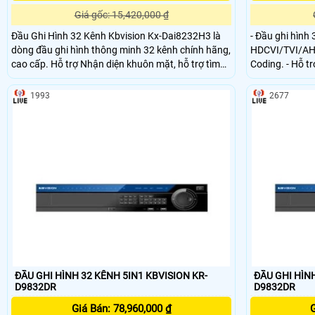
Giá gốc: 15,420,000 ₫
Đầu Ghi Hình 32 Kênh Kbvision Kx-Dai8232H3 là
- Đầu ghi hình
dòng đầu ghi hình thông minh 32 kênh chính hãng,
HDCVI/TVI/AHD/Analog/IP.
cao cấp. Hỗ trợ Nhận diện khuôn mặt, hỗ trợ tìm
Coding. - Hỗ trợ tối đa 1 kênh bảo vệ vành đai
kiếm và phát hiện người lạ mặt trong khu vực giám
(analog) hoặc
sát. Hỗ trợ camera IP tối đa 32 kênh, lên đến 6Mp.
(analog) hoặc 
1993
2677
Băng thông tối đa 128 Mbps
ĐẦU GHI HÌNH 32 KÊNH 5IN1 KBVISION KR-
ĐẦU GHI HÌNH
D9832DR
D9832DR
Giá Bán: 78,960,000 ₫
G