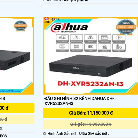
4828
-I3
ĐẦU GHI HÌNH 32 KÊNH DAHUA DH-
XVR5232AN-I3
00 ₫
Giá Bán: 11,150,000 ₫
00 ₫
Giá gốc: 15,960,000 ₫
t .
🔆 Hình Ảnh Sắc nét :
Ultra 2k+ sắc nét .
 BCS.