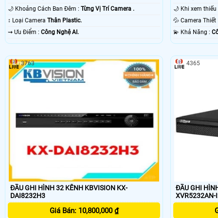
🌙 Khoảng Cách Ban Đêm :
Từng Vị Trí Camera .
↕️ Loại Camera
Thân Plastic.
💦 Camera Thiế
️⇝ Ưu Điểm :
Công Nghệ AI.
️💫 Khả Năng :
Cô
3763
4365
ĐẦU GHI HÌNH 32 KÊNH KBVISION KX-
ĐẦU GHI HÌN
DAI8232H3
XVR5232AN-I
Giá Bán: 10,800,000 ₫
G