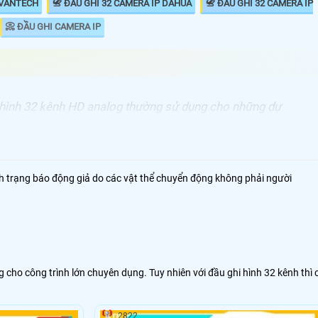
 VANTECH
📇 ĐẦU GHI 32 CAMERA IP DAHUA
📇 ĐẦU GHI 32 CAMERA IP
📀 ĐẦU GHI CAMERA IP
 hình 32 kênh HD analog thường sử dụng cho những dự
ng cư tòa nhà văn phòng, đầu ghi hình 32 kênh có giá
với đầu từ 2 đàu thu 16 kênh . tuy nhiên vói nhu cầu
 màn hình trên thiết bị giám sát thì đầu thu 32 kênh HD
 được nhu cầu nay.
nh trạng báo động giả do các vật thể chuyển động không phải người
cho công trình lớn chuyên dụng. Tuy nhiên với đầu ghi hình 32 kênh thì 
2822