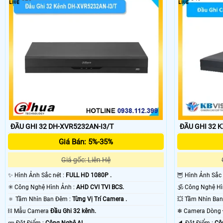
ĐẦU GHI 32 DH-XVR5232AN-I3/T
ĐẦU GHI 32 
Giá Bán: 5%-35%
Giá gốc: Liên Hệ
✨ Hình Ảnh Sắc nét :
FULL HD 1080P .
🦉 Hình Ảnh Sắc
✳️ Công Nghệ Hình Ảnh :
AHD CVI TVI BCS.
🔅 Tầm Nhìn Ban Đêm :
Từng Vị Trí Camera .
⛓ Mẫu Camera
Đầu Ghi 32 kênh.
❄ Camera Dòng