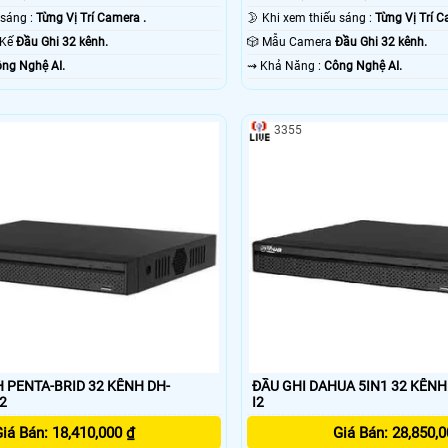
🌙 Khi xem thiếu sáng :
Từng Vị Trí Camera .
🌛 Khi xem thiếu sáng :
Từng Vị Trí C
t Kế
Đầu Ghi 32 kênh.
🎲 Mẫu Camera
Đầu Ghi 32 kênh.
ng Nghệ AI.
️⇝ Khả Năng :
Công Nghệ AI.
3355
H PENTA-BRID 32 KÊNH DH-
ĐẦU GHI DAHUA 5IN1 32 KÊNH
2
I2
iá Bán: 18,410,000 ₫
Giá Bán: 28,850,0