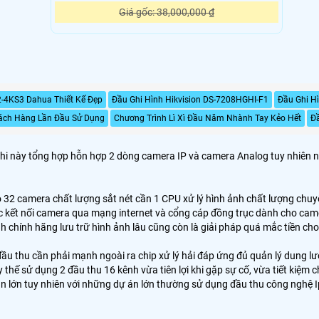
Giá gốc: 38,000,000 ₫
-4KS3 Dahua Thiết Kế Đẹp
Đầu Ghi Hình Hikvision DS-7208HGHI-F1
Đầu Ghi H
ách Hàng Lần Đầu Sử Dụng
Chương Trình Lì Xì Đầu Năm Nhành Tay Kẻo Hết
Đ
 ghi này tổng hợp hỗn hợp 2 dòng camera IP và camera Analog tuy nhiên 
o 32 camera chất lượng sắt nét cần 1 CPU xử lý hình ảnh chất lượng chu
 kết nối camera qua mạng internet và cổng cáp đồng trục dành cho camera
h chính hãng lưu trữ hình ảnh lâu cũng còn là giải pháp quá mắc tiền c
 đầu thu cần phải mạnh ngoài ra chip xử lý hải đáp ứng đủ quản lý dung 
 thế sử dụng 2 đầu thu 16 kênh vừa tiên lợi khi gặp sự cố, vừa tiết kiệm chi
n lớn tuy nhiên với những dự án lớn thường sử dụng đầu thu công nghệ Ip