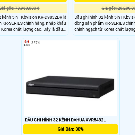
Giá gốc: 78,960,000 ₫
Giá gốc: 26,280,0
2 kênh 5in1 Kbvision KR-D9832DR là
Đầu ghi hình 32 kênh 5in1 Kbvis
 KR-SERIES chính hãng, nhập khẩu
dòng sản phẩm KR-SERIES chính
ea chất lượng cao. Đây là đầu
chính ngạch từ Korea chất lượng cao. Đâ
ỗ trợ kết nối cùng lúc 5 loại camera.
ghi hình 5in1 hỗ trợ kết nối cùng
ấp từ hệ thống analog cũ và có thể
Dễ dàng nâng cấp từ hệ thống an
3574
IP từ địa điểm khác giảm chi phí.
kết nối camera IP từ địa điểm kh
én H
Cùng chuẩn nén H
ĐẦU GHI HÌNH 32 KÊNH DAHUA XVR5432L
Giá Bán: 30%