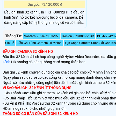
Giá gốc: 73,120,000 ₫
Đầu ghi hình 32 kênh 5 in 1 KH-D8832H1 là đầu ghi
hình 5in1 hỗ trợ kết nối cùng lúc 5 loại camera. Dễ
dàng nâng cấp từ hệ thống analog cũ và có thể kết
nối camera IP từ địa điểm khác giảm chi phí. Cùng
chuẩn nén H.265,H265+ giúp tiết kiệm băng thông
Thông Tin:
Vantech VP-16700NVR2
Bvision KR-9000-8-1DR
DHI-NVR4232
và ổ cứng
Giá Rẻ
Đầu Ghi Hình Camera Hikvision
Lựa Chọn Camera Quan Sát Cho Kh
ĐẦU GHI CAMERA 32 KÊNH HD
Đầu thu 32 kênh là tích hợp công nghệ Hyber Video Recorder, loại đầu
kênh
HD analog có băng thông card mạng thấp hơn
Đầu ghi 32 kênh chuyên dụng có giá khá cao bởi chip xử lý hình ảnh ch
Ngay phía sau đầu sẽ có các cổng kết nối cáp mạng dành dùng cho việc
Ngoài sở hữu những công nghệ tiên tiến thì đầu ghi hình camera 32 kên
VÌ SAO ĐẦU GHI 32 KÊNH ÍT THÔNG DỤNG
- Giá Thành Cao: Đầu ghi camera 32 kênh có giá cao bởi chip xứ lý của
- Có Giải Pháp Tiết Kiêm: Với việc mua đầu ghi 32 kênh thì giải pháp thay
- Dự Án ít Khả Thi: Với đầu thu 32 kênh thường sử dụng cho những dự á
HD analog rất khó cho những dự án lớn.
THÔNG SỐ CƠ BẢN CỦA ĐẦU GHI 32 KÊNH HD