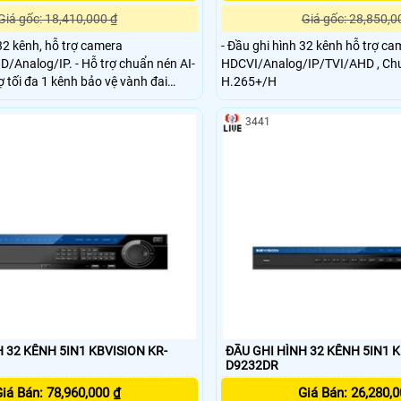
Giá gốc: 18,410,000 ₫
Giá gốc: 28,850,0
 32 kênh, hỗ trợ camera
- Đầu ghi hình 32 kênh hỗ trợ c
 - Hỗ trợ chuẩn nén AI-
HDCVI/Analog/IP/TVI/AHD , Chu
H.265+/H
 1 kênh nhận diện khuôn mặt
4 kênh SMD Plus (analog)
3441
 32 KÊNH 5IN1 KBVISION KR-
ĐẦU GHI HÌNH 32 KÊNH 5IN1 K
D9232DR
iá Bán: 78,960,000 ₫
Giá Bán: 26,280,0