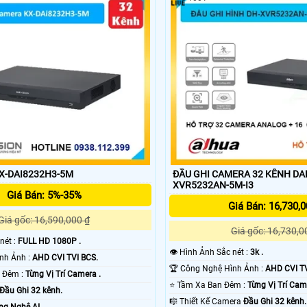
KX-DAI8232H3-5M
ĐẦU GHI CAMERA 32 KÊNH DA
XVR5232AN-5M-I3
Giá Bán: 5%-35%
Giá Bán: 16,730,0
Giá gốc: 16,590,000 ₫
Giá gốc: 16,730,0
 nét :
FULL HD 1080P .
👁 Hình Ảnh Sắc nét :
3k .
🕉️ Công Nghệ Hình Ảnh :
AHD CVI TVI BCS.
🏆 Công Nghệ Hình Ảnh :
AHD CVI TV
💥 Tầm Nhìn Ban Đêm :
Từng Vị Trí Camera .
⭐ Tầm Xa Ban Đêm :
Từng Vị Trí Cam
Đầu Ghi 32 kênh.
🎼️ Thiết Kế Camera
Đầu Ghi 32 kênh.