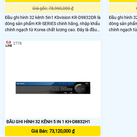
Giá gốc: 78,960,000 ₫
Đầu ghi hình 32 kênh 5in1 Kbvision KR-D9832DR là
Đầu ghi hình 3
dòng sản phẩm KR-SERIES chính hãng, nhập khẩu
dòng sản phẩm
chính ngạch từ Korea chất lượng cao. Đây là đầu
chính ngạch từ Kor
ghi hình 5in1 hỗ trợ kết nối cùng lúc 5 loại camera.
ghi hình 5in1 h
Dễ dàng nâng cấp từ hệ thống analog cũ và có thể
Dễ dàng nâng c
2778
kết nối camera IP từ địa điểm khác giảm chi phí.
kết nối camera 
Cùng chuẩn nén H
Cùng chuẩn n
ĐẦU GHI HÌNH 32 KÊNH 5 IN 1 KH-D8832H1
Giá Bán: 73,120,000 ₫