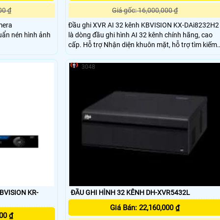
00 ₫
Giá gốc: 16,000,000 ₫
amera
Đầu ghi XVR AI 32 kênh KBVISION KX-DAi8232H2
ẩn nén hình ảnh
là dòng đầu ghi hình AI 32 kênh chính hãng, cao
cấp. Hỗ trợ Nhận diện khuôn mặt, hỗ trợ tìm kiếm
và phát hiện người lạ mặt trong khu vực giám sát.
Hỗ trợ camera IP tối đa 32 kênh, lên đến 6Mp.
3048
Băng thông tối đa 128 Mbps
BVISION KR-
ĐẦU GHI HÌNH 32 KÊNH DH-XVR5432L
Giá Bán: 22,160,000 ₫
00 ₫