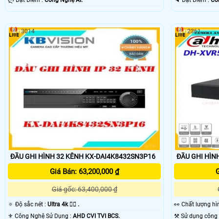
️ლ Đặt Điểm :
Công Nghệ AI.
️🔈 Đặt Điểm :
Cô
3014
2361
ĐẦU GHI HÌNH 32 KÊNH KX-DAI4K8432SN3P16
ĐẦU GHI HÌN
Giá Bán: 63,200,000 ₫
G
Giá gốc: 63,400,000 ₫
🔅 Độ sắc nét :
Ultra 4k 👍🏾 .
️👀 Chất lượng 
⚜️ Công Nghệ Sử Dụng :
AHD CVI TVI BCS.