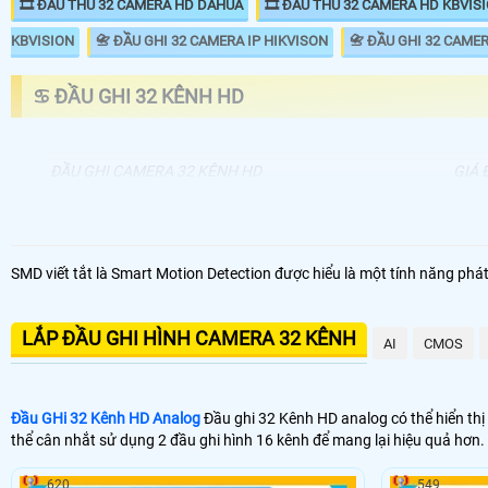
🎞 ĐẦU THU 32 CAMERA HD DAHUA
🎞 ĐẦU THU 32 CAMERA HD KBVIS
KBVISION
📇 ĐẦU GHI 32 CAMERA IP HIKVISON
📇 ĐẦU GHI 32 CAME
♋ ĐẦU GHI 32 KÊNH HD
ĐẦU GHI CAMERA 32 KÊNH HD
GIÁ 
📦 Đầu Ghi 32 Kênh HD
7.9
📼 Đầu Ghi 32 Kênh 2k
25
SMD viết tắt là Smart Motion Detection được hiểu là một tính năng ph
🗄 Đầu Thu Camera 32 Kênh HD Giá Rẻ
12.
LẮP ĐẦU GHI HÌNH CAMERA 32 KÊNH
📬 Đầu Thu Camera 32 Kênh Chính Hãng
AI
CMOS
13
Đầu GHi 32 Kênh HD Analog
Đầu ghi 32 Kênh HD analog có thể hiển thị
thể cân nhắt sử dụng 2 đầu ghi hình 16 kênh để mang lại hiệu quả hơn
620
549