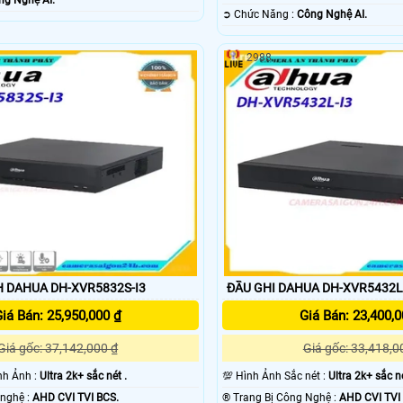
ng Nghệ AI.
️➲ Chức Năng :
Công Nghệ AI.
2988
H DAHUA DH-XVR5832S-I3
ĐẦU GHI DAHUA DH-XVR5432L
iá Bán: 25,950,000 ₫
Giá Bán: 23,400,0
Giá gốc: 37,142,000 ₫
Giá gốc: 33,418,0
hình Ảnh :
Ultra 2k+ sắc nét .
💯 Hình Ảnh Sắc nét :
Ultra 2k+ sắc né
⚒ Sử dụng công nghệ :
AHD CVI TVI BCS.
®️ Trang Bị Công Nghệ :
AHD CVI TVI