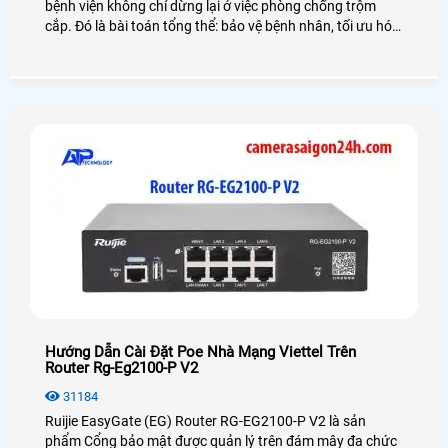
bệnh viện không chỉ dừng lại ở việc phòng chống trộm
cắp. Đó là bài toán tổng thể: bảo vệ bệnh nhân, tối ưu hóa
quy trình, và xây dựng niềm tin từ cộng đồng. Với hàng
loạt sự cố từ rò rỉ dữ liệu đến tranh chấp y khoa gần đây,
hệ thống camera giám sát đã trở thành trợ thủ đắc lực
không thể thiếu của mọi cơ sở y tế.
Hướng Dẫn Cài Đặt Poe Nhà Mạng Viettel Trên
Router Rg-Eg2100-P V2
31184
Ruijie EasyGate (EG) Router RG-EG2100-P V2 là sản
phẩm Cổng bảo mật được quản lý trên đám mây đa chức