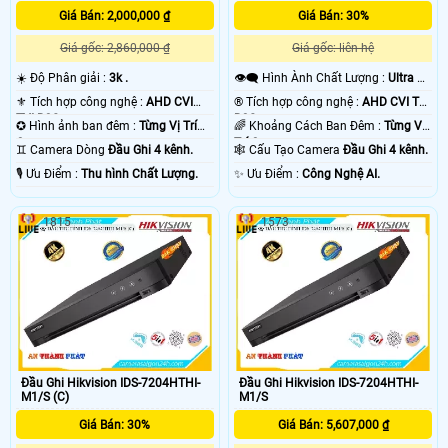
Giá Bán: 2,000,000 ₫
Giá Bán: 30%
Giá gốc: 2,860,000 ₫
Giá gốc: liên hệ
☀️ Độ Phân giải :
3k .
👁️‍🗨 Hình Ành Chất Lượng :
Ultra 2k
.
⚜️ Tích hợp công nghệ :
AHD CVI
®️ Tích hợp công nghệ :
AHD CVI TVI
TVI BCS.
BCS.
✪ Hình ảnh ban đêm :
Từng Vị Trí
🌈 Khoảng Cách Ban Đêm :
Từng Vị
Camera .
Trí Camera .
♊ Camera Dòng
Đầu Ghi 4 kênh.
🕸️ Cấu Tạo Camera
Đầu Ghi 4 kênh.
️🎙 Ưu Điểm :
Thu hình Chất Lượng.
️✨ Ưu Điểm :
Công Nghệ AI.
1815
1573
Đầu Ghi Hikvision IDS-7204HTHI-
Đầu Ghi Hikvision IDS-7204HTHI-
M1/S (C)
M1/S
Giá Bán: 30%
Giá Bán: 5,607,000 ₫