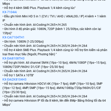
Mbps
• Hỗ trợ 4 kênh SMD Plus. Playback 1/4 kênh cùng lúc"
KX-7104Ai
• Đầu ghi hình Mini HD 5 in 1 (CVI / TVI / AHD / ANALOG / IP) 4 kênh + 1 kênh
IP
• Chuẩn nén hình ảnh: AI-Coding/H.265+/H.265
• Ghi hình ở độ phân giải: 1080N, 720P (kênh 1 25/30fps, các kênh còn lại
15fps)"
KX-CAi7104TH1
• Ghi hình: 1080N (1-25/30fps)
• Chuẩn nén hình ảnh: AI Coding/H.265+/H.265/H.264+/H.264
• Hỗ trợ 4 kênh SMD Plus. Playback 1/4 kênh cùng lú• Hỗ trợ tìm kiếm và phân
loại theo mục tiêu (Người, Phương tiện) "
KX-DAi8108TH3
• Hỗ trợ ghi hình: All channel 5M-N (1fps–10 fps); 4M-N/1080P (1fps–15 fps);
1080N/720P/960H/ D1/CIF (1fps–25/30 fps)
• Chuẩn nén hình ảnh: AI Coding/H.265+/H.265/H.264+/H.264
• Hỗ trợ 1 SATA x 10TB"
KX-DAi2K8104H3
• Hỗ trợ camera Hikvision HDCVI 4K (1fps–7 fps); 6MP (1fps–10 fps); 5MP
(1fps–12 fps); 4MP/3MP (1fps–15 fps); 4M-N/1080p/720p/960H/D1/CIF
(1fps–25/30 fps);
• Chuẩn nén hình ảnh: AI Coding/H.265+/H.265/H.264+/H.264
• Hỗ trợ camera Hikvision IP tối đa 8 kênh, lên đến 8Mp• Băng thông tối đa 64
Mbps"