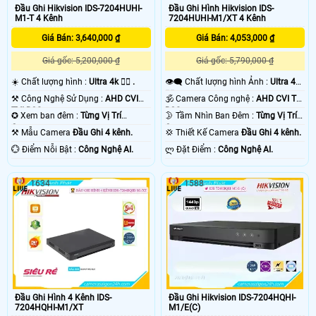
Đầu Ghi Hikvision IDS-7204HUHI-
Đầu Ghi Hình Hikvision IDS-
analog có giá giao động từ 1.300.000 VNĐ với công nghệ lưu hình ảnh FULL
M1-T 4 Kênh
7204HUHI-M1/XT 4 Kênh
HD 1080N và có giá từ 2.200.000 VNĐ với công nghệ lưu hình ảnh chất lượng
FULL HD 1080P💡
Giá Bán: 3,640,000 ₫
Giá Bán: 4,053,000 ₫
Giá gốc: 5,200,000 ₫
Giá gốc: 5,790,000 ₫
☀️ Chất lượng hình :
Ultra 4k 👍🏾 .
👁️‍🗨 Chất lượng hình Ảnh :
Ultra 4k
👍🏾 .
⚒ Công Nghệ Sử Dụng :
AHD CVI
🕉️ Camera Công nghệ :
AHD CVI TVI
TVI BCS.
BCS.
✪ Xem ban đêm :
Từng Vị Trí
🌛 Tầm Nhìn Ban Đêm :
Từng Vị Trí
Camera .
Camera .
⚒ Mẫu Camera
Đầu Ghi 4 kênh.
💢 Thiết Kế Camera
Đầu Ghi 4 kênh.
️💮 Điểm Nỗi Bật :
Công Nghệ AI.
️ლ Đặt Điểm :
Công Nghệ AI.
'
1634
1588
Đầu Ghi Hình 4 Kênh IDS-
Đầu Ghi Hikvision IDS-7204HQHI-
7204HQHI-M1/XT
M1/E(C)