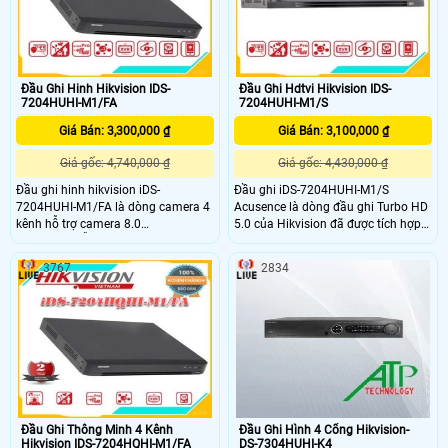
khác nhau.
khác nhau.
Đầu Ghi Hinh Hikvision IDS-
Đầu Ghi Hdtvi Hikvision IDS-
7204HUHI-M1/FA
7204HUHI-M1/S
Giá Bán: 3,300,000 ₫
Giá Bán: 3,100,000 ₫
Giá gốc: 4,740,000 ₫
Giá gốc: 4,430,000 ₫
Đầu ghi hinh hikvision iDS-
Đầu ghi iDS-7204HUHI-M1/S
7204HUHI-M1/FA là dòng camera 4
Acusence là dòng đầu ghi Turbo HD
kênh hỗ trợ camera 8.0
5.0 của Hikvision đã được tích hợp
Megapixel,Hỗ trợ 4 công nghệ
công nghệ AI, giúp phân biệt được
camera TVI/AHD/CVI/Analog,Hỗ trợ
người/phương tiện/vật với thuật
3767
2834
truyền âm thanh qua cám đồng
toán học tập sâu Deep Learning. Lọc
truc,Hỗ trợ cổng HDMI độ phân giải
và báo động một cách chính xác ,
2K,Hỗ trợ ổ cứng lưu trũ lên tới
tránh báo động giả. Hỗ trợ nhiều
10TB. Đầu ghi hình phù hơp cho các
dòng camera HD Analog hiện nay
công trình lớn,siêu thị,văn
và cho phép gán thêm camera ip
phóng,cửa hàng,.
đến độ phân giải 4K
Đầu Ghi Thông Minh 4 Kênh
Đầu Ghi Hình 4 Cổng Hikvision-
Hikvision IDS-7204HQHI-M1/FA
DS-7304HUHI-K4