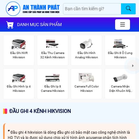
DANH MỤC SẢN PHẨM
Đầu Ghi NVR
Đầu Thu Camera
Đầu Ghi Hình
Đầu Ghi 8 Ổ Cưng
Hikvision
32 Kênh Hikvision
Analog Hikvision
Hikvision
Đầu Ghi Hình Ip 4
Đầu Ghi Ip 8
Camera Full Color
Camera Nhận
Hikvision
Camera Hikvision
Hikvision
Diện Khuôn Mặt
Hikvision
ĐẦU GHI 4 KÊNH HIKVISION
Đầu ghi 4 hikvision là dòng đầu ghi có bảo mật cao công nghệ chính là
HD TVI và Ip được sử dụng chip xử lý hình ảnh acusense phân tích hình