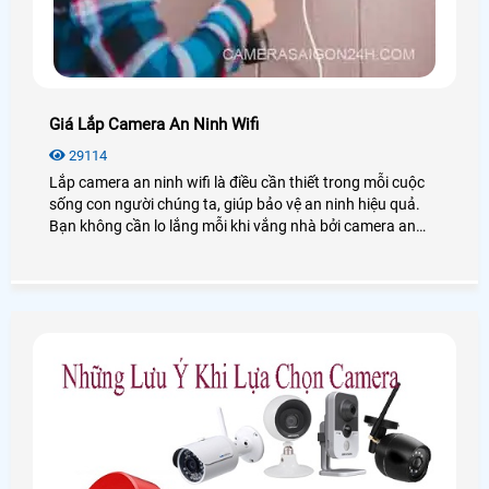
Giá Lắp Camera An Ninh Wifi
29114
Lắp camera an ninh wifi là điều cần thiết trong mỗi cuộc
sống con người chúng ta, giúp bảo vệ an ninh hiệu quả.
Bạn không cần lo lắng mỗi khi vắng nhà bởi camera an
ninh wifi chính là trợ thủ đắc lực bảo vệ ngôi nhà của bạn.
Vậy giá lắp camera an ninh wifi bao nhiêu? Trước khi lắp
đặt cần chú ý gì? Chúng ta cùng xem qua bài viết dưới đây
nhé!