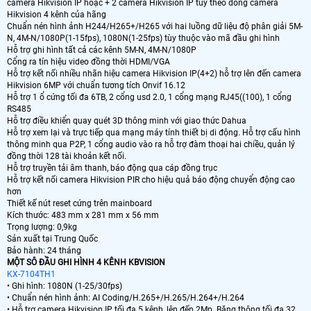
camera Hikvision IP hoặc + 2 camera Hikvision IP tùy theo dòng camera
Hikvision 4 kênh của hãng
Chuẩn nén hình ảnh H244/H265+/H265 với hai luồng dữ liệu độ phân giải 5M-
N, 4M-N/1080P(1-15fps), 1080N(1-25fps) tùy thuộc vào mã đầu ghi hình
Hỗ trợ ghi hình tất cả các kênh 5M-N, 4M-N/1080P
Cổng ra tín hiệu video đồng thời HDMI/VGA
Hỗ trợ kết nối nhiều nhãn hiệu camera Hikvision IP(4+2) hỗ trợ lên đến camera
Hikvision 6MP với chuẩn tương tích Onvif 16.12
Hỗ trợ 1 ổ cứng tối đa 6TB, 2 cổng usd 2.0, 1 cổng mạng RJ45((100), 1 cổng
RS485
Hỗ trợ điều khiển quay quét 3D thông minh với giao thức Dahua
Hỗ trợ xem lại và trực tiếp qua mạng máy tính thiết bị di động. Hỗ trợ cấu hình
thông minh qua P2P, 1 cổng audio vào ra hỗ trợ đàm thoại hai chiều, quản lý
đồng thời 128 tài khoản kết nối.
Hỗ trợ truyền tải âm thanh, báo động qua cáp đồng trục
Hỗ trợ kết nối camera Hikvision PIR cho hiệu quả báo động chuyển động cao
hơn
Thiết kế nút reset cứng trên mainboard
Kích thước: 483 mm x 281 mm x 56 mm
Trọng lượng: 0,9kg
Sản xuất tại Trung Quốc
Bảo hành: 24 tháng
MỘT SÔ ĐẦU GHI HÌNH 4 KÊNH KBVISION
KX-7104TH1
• Ghi hình: 1080N (1-25/30fps)
• Chuẩn nén hình ảnh: AI Coding/H.265+/H.265/H.264+/H.264
• Hỗ trợ camera Hikvision IP tối đa 5 kênh, lên đến 2Mp. Băng thông tối đa 32