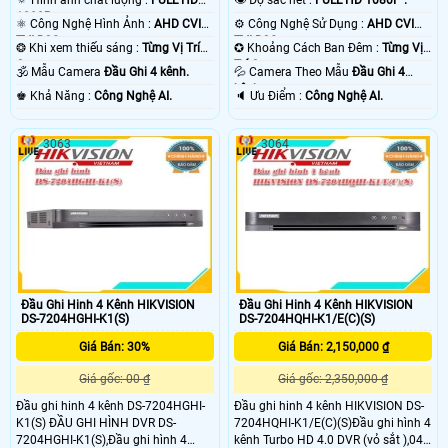
1080P .
⚛️ Công Nghệ Hình Ảnh :
AHD CVI
⚙ Công Nghệ Sử Dụng :
AHD CVI
TVI BCS.
TVI BCS.
❂ Khi xem thiếu sáng :
Từng Vị Trí
✪ Khoảng Cách Ban Đêm :
Từng Vị
Camera .
Trí Camera .
🕉️ Mẫu Camera
Đầu Ghi 4 kênh.
💦 Camera Theo Mẫu
Đầu Ghi 4
kênh.
️♚ Khả Năng :
Công Nghệ AI.
️🔈 Ưu Điểm :
Công Nghệ AI.
3063
3064
Đầu Ghi Hinh 4 Kênh HIKVISION
Đầu Ghi Hinh 4 Kênh HIKVISION
DS-7204HGHI-K1(S)
DS-7204HQHI-K1/E(C)(S)
Giá Bán: 30%
Giá Bán: 2,150,000 ₫
Giá gốc: 00 ₫
Giá gốc: 2,350,000 ₫
Đầu ghi hinh 4 kênh DS-7204HGHI-
Đầu ghi hinh 4 kênh HIKVISION DS-
K1(S) ĐẦU GHI HÌNH DVR DS-
7204HQHI-K1/E(C)(S)Đầu ghi hình 4
7204HGHI-K1(S),Đầu ghi hình 4
kênh Turbo HD 4.0 DVR (vỏ sắt ),04