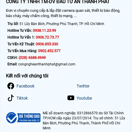
CÔNG TY TNHH TM-DV ĐẦU TƯ AN THÀNH PHÁT
Đơn vị chuyên cung cấp & lắp đặt camera quan sát, thiết bị báo động,
báo cháy, máy chấm công, thiết bị mạng, ...
Trụ Sở:
51 Lũy Bán Bích, Phường Phú Thạnh, TP. Hồ Chí Minh
0938.11.23.99
Hotline Tư Vấn:
0906.72.73.77
Hotline Tư Vấn 1:
0906.855.330
Tư Vấn Kỹ Thuật:
0902.452.577
Tư Vấn Mua Hàng:
(028) 6688.4949
CSKH:
Email:
congngheanthanhphat@gmail.com
Kết nối với chúng tôi
Facebook
Twitter
Tiktok
Youtube
Mã số doanh nghiệp: 0312866570 do Sở Tài Chính
TP.HCM cấp ngày 23/07/2014. Trụ sở chính: 51 Lũy
Bán Bích, Phường Phú Thạnh, Thành Phố Hồ Chí
Minh