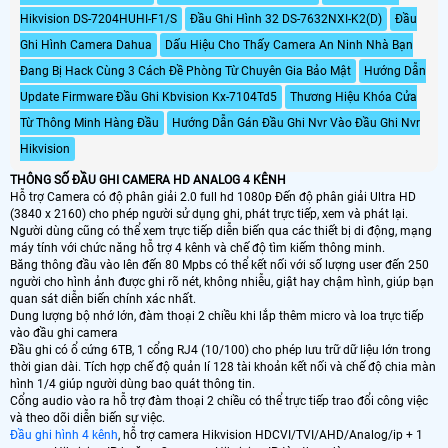
Hikvision DS-7204HUHI-F1/S
Đầu Ghi Hình 32 DS-7632NXI-K2(D)
Đầu
Ghi Hình Camera Dahua
Dấu Hiệu Cho Thấy Camera An Ninh Nhà Bạn
Đang Bị Hack Cùng 3 Cách Đề Phòng Từ Chuyên Gia Bảo Mật
Hướng Dẫn
Update Firmware Đầu Ghi Kbvision Kx-7104Td5
Thương Hiệu Khóa Cửa
Từ Thông Minh Hàng Đầu
Hướng Dẫn Gán Đầu Ghi Nvr Vào Đầu Ghi Nvr
Hikvision
THÔNG SỐ ĐẦU GHI CAMERA HD ANALOG 4 KÊNH
Hỗ trợ Camera có độ phân giải 2.0 full hd 1080p Đến độ phân giải Ultra HD
(3840 x 2160) cho phép người sử dụng ghi, phát trực tiếp, xem và phát lại.
Người dùng cũng có thể xem trực tiếp diễn biến qua các thiết bị di động, mạng
máy tính với chức năng hỗ trợ 4 kênh và chế độ tìm kiếm thông minh.
Băng thông đầu vào lên đến 80 Mpbs có thể kết nối với số lượng user đến 250
người cho hình ảnh được ghi rõ nét, không nhiễu, giật hay chậm hình, giúp bạn
quan sát diễn biến chính xác nhất.
Dung lượng bộ nhớ lớn, đàm thoại 2 chiều khi lắp thêm micro và loa trực tiếp
vào đầu ghi camera
Đầu ghi có ổ cứng 6TB, 1 cổng RJ4 (10/100) cho phép lưu trữ dữ liệu lớn trong
thời gian dài. Tích hợp chế độ quản lí 128 tài khoản kết nối và chế độ chia màn
hình 1/4 giúp người dùng bao quát thông tin.
Cổng audio vào ra hỗ trợ đàm thoại 2 chiều có thể trực tiếp trao đổi công việc
và theo dõi diễn biến sự việc.
Đầu ghi hình 4 kênh
, hỗ trợ camera Hikvision HDCVI/TVI/AHD/Analog/ip + 1