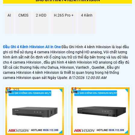
GIÁ ĐẦU GHI
📦 Đầu Ghi 4 Kênh Hikvision FULL HD 1088P
AI
CMOS
2 HDD
H.265 Pro +
4 Kênh
2.200.000 VNĐ
KX-DAi8104TH3
📼 Đầu Ghi HD 4 kênh Hikvision giá rẻ Dahua
1.400.000 VNĐ
DH-XVR1A08
Đầu Ghi 4 Kênh Hikvision All In One
Đầu Ghi Hình 4 kênh Hikvision là loại đầu
ghi có thể sử dụng 4 camera Hikvision công nghệ HD analog, Vói chất lượng
🗄 Đầu Ghi HD 4 kênh Hikvision Giá Rẻ Hikvison
hình ảnh sắt nét ổn định với ổ cứng lưu trữ có thể lắp bên trong và lưu dữ liệu
cho 4 camera Hikvision , đầu ghi hình 4 kênh Hikvision HD analong có đầy đủ
1.600,000 VNĐ
iDS-7204HQHI-M1/S
tất cả các thương hiệu như Dahua, Hikvison, Vantech , Questek , Đầu ghi
camera Hikvision 4 kênh Hikvision là thiết bị quan trọng trong hệ thống
camera Hikvision quan sát Ngày Upate:
8/7/2026 12:00:00 AM
📬 Đầu ghi camera Hikvision 4 kênh Hikvision giá rẻ Vanteh
325
0
1.300.000 VNĐ
VPH-D4004HR-N
📀 Đâu ghi camera Hikvision 4 kênh Hikvision HD analog thường sử dụng
cho những dự án dân dụng gia đình, Ưu điểm của đầu ghi hình camera
Hikvision HD 4 kênh Hikvision analog là giá rẻ tiết kiệm chi phí nhỏ gọn và
được nhiều khách hàng ưa chuôn.
💾 Đầu ghi hình camera Hikvision HD analog 4 kênh Hikvision có nhiều hãng
sản xuất cũng như nhiều công nghệ,
Đầu thi hình camera Hikvision HD 4 kênh