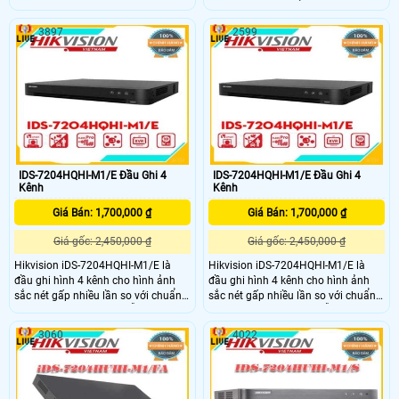
kênh Turbo HD 4.0 DVR (vỏ sắt ),04
ngõ vào video, 1 cổng audio input, .
ngõ vào video, 1 cổng audio input, .
,Hỗ trợ camera HD TVI, HD CVI, AHD,
3897
2599
,Hỗ trợ camera HD TVI, HD CVI, AHD,
Analog,Hỗ trợ mở rộng camera
Analog,Hỗ trợ mở rộng camera
IP(4+2) lên đến camera 6MP,Hỗ trợ
IP(4+1) lên đến camera 5MP,Hỗ trợ
chuẩn nén H.265 Pro+, H
chuẩn nén H.265 Pro+, H
IDS-7204HQHI-M1/E Đầu Ghi 4
IDS-7204HQHI-M1/E Đầu Ghi 4
Kênh
Kênh
Giá Bán: 1,700,000 ₫
Giá Bán: 1,700,000 ₫
Giá gốc: 2,450,000 ₫
Giá gốc: 2,450,000 ₫
Hikvision iDS-7204HQHI-M1/E là
Hikvision iDS-7204HQHI-M1/E là
đầu ghi hình 4 kênh cho hình ảnh
đầu ghi hình 4 kênh cho hình ảnh
sắc nét gấp nhiều lần so với chuẩn
sắc nét gấp nhiều lần so với chuẩn
analog thông thường. Hỗ trợ kết nối
analog thông thường. Hỗ trợ kết nối
các dòng camera HDTVI, AHD,
các dòng camera HDTVI, AHD,
3060
4022
HDCVI, CVBS, IP. Khả năng truyền
HDCVI, CVBS, IP. Khả năng truyền
hình ảnh HD qua mạng tốt, hỗ trợ
hình ảnh HD qua mạng tốt, hỗ trợ
xem camera trên nhiều trình duyệt
xem camera trên nhiều trình duyệt
web và hệ điều hành trên máy tính
web và hệ điều hành trên máy tính