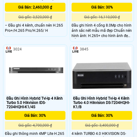
Giá Bán: 2,460,000 ₫
Giá Bán: 30%
Giá gốc: 3,520,000 ₫
Giá gốc: 16,110,000 ₫
– Đầu ghi 4 kênh, chuẩn nén H.265
Đầu ghi hình 4 cổng 8.0Mp cho hình
Pro+/H.265 Pro/H.265/ H
ảnh săc nét mẫu mã đẹp Chuẩn nén
hình ảnh: H.265+ cho hình ảnh đẹp.
Hỗ trợ H265 PRO+ giúp giảm băng
thông và tăng thời gian lưu trữ gấp
3024
3845
4 LẦN so với chuẩn H
Đầu Ghi Hình Hybrid Tvi-Ip 4 Kênh
Đầu Ghi Hình Hybrid Tvi-Ip 4 Kênh
Turbo 5.0 Hikvision IDS-
Turbo 4.0 Hikvision DS-7204HQHI-
7204HQHI-K1/4S
K1/B
Giá Bán: 30%
Giá Bán: 30%
Giá gốc: 4,700,000 ₫
Giá gốc: 3,400,000 ₫
Đầu ghi thông minh 4MP Lite H.265
4 kênh TURBO 4.0 HIKVISION DS-