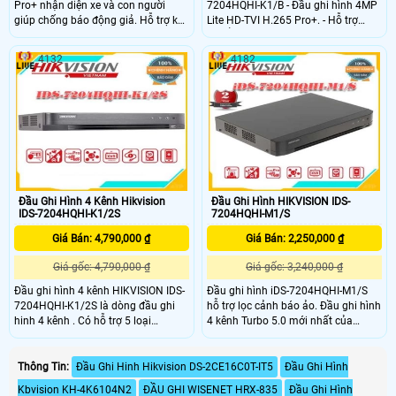
Pro+ nhận diện xe và con người
7204HQHI-K1/B - Đầu ghi hình 4MP
giúp chống báo động giả. Hỗ trợ kết
Lite HD-TVI H.265 Pro+. - Hỗ trợ
nối camera
chuẩn nén: H
HDTVI/HDCVI/AHD/CVBS. Hỗ trợ 4
4132
4182
kênh nhận diện xe và con người
giúp chống báo động giả
Đầu Ghi Hình 4 Kênh Hikvision
Đầu Ghi Hình HIKVISION IDS-
IDS-7204HQHI-K1/2S
7204HQHI-M1/S
Giá Bán: 4,790,000 ₫
Giá Bán: 2,250,000 ₫
Giá gốc: 4,790,000 ₫
Giá gốc: 3,240,000 ₫
Đầu ghi hình 4 kênh HIKVISION IDS-
Đầu ghi hình iDS-7204HQHI-M1/S
7204HQHI-K1/2S là dòng đầu ghi
hỗ trợ lọc cảnh báo ảo. Đầu ghi hình
hinh 4 kênh . Có hỗ trợ 5 loại
4 kênh Turbo 5.0 mới nhất của
camera AHD/TVI/CVI/Analog/IP .
HIKVISION, dòng Đầu ghi cao cấp
Đầu ghi có hỗ trợ 1 ổ cứng 10 TB,
chuyen dụng đầu ghi phù hợp cho
Sản phẩm phù họp cho kho xưởng.
các công trình,văn phòng,siêu thị
Thông Tin:
Đầu Ghi Hinh Hikvision DS-2CE16C0T-IT5
Đầu Ghi Hình
văn phòng, sieei thị,
,cửa hàng,.
Kbvision KH-4K6104N2
ĐẦU GHI WISENET HRX-835
Đầu Ghi Hình