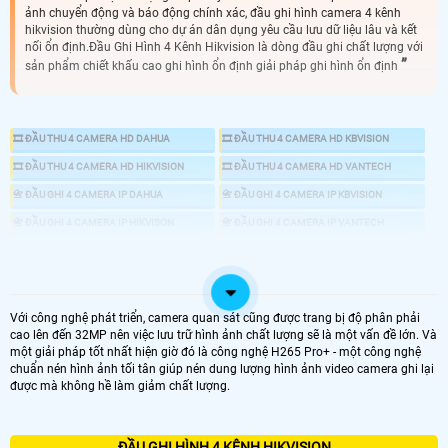
ảnh chuyển động và báo động chính xác, đầu ghi hình camera 4 kênh
hikvision thường dùng cho dự án dân dụng yêu cầu lưu dữ liệu lâu và kết
nối ổn định.Đầu Ghi Hình 4 Kênh Hikvision là dòng đầu ghi chất lượng với
sản phẩm chiết khấu cao ghi hình ổn định giải pháp ghi hình ổn định
🎞 ĐẦU THU 4 CAMERA HD DAHUA
🎞 ĐẦU THU 4 CAMERA HD KBVISION
🎞 ĐẦU THU 4 CAMERA HD HIKVISION
🎞 ĐẦU THU 4 CAMERA HD VANTECH
📇 ĐẦU GHI 4 CAMERA IP DAHUA
📇 ĐẦU GHI 4 CAMERA IP KBVISION
📇 ĐẦU GHI 4 CAMERA IP HIKVISON
📇 ĐẦU GHI 4 CAMERA IP VANTECH
📼 ĐẦU GHI CAMERA
💾 ĐẦU GHI CAMERA HD ANALOG
📀 ĐẦU GHI CAMERA IP
Với công nghệ phát triển, camera quan sát cũng được trang bị độ phân phải
♋ ĐÂU GHI CAMERA HD 4 KÊNH
cao lên đến 32MP nên việc lưu trữ hình ảnh chất lượng sẽ là một vấn đề lớn. Và
một giải pháp tốt nhất hiện giờ đó là công nghệ H265 Pro+ - một công nghệ
chuẩn nén hình ảnh tối tân giúp nén dung lượng hình ảnh video camera ghi lại
được mà không hề làm giảm chất lượng.
LOẠI ĐẦU GHI CAMERA HD
ĐẦU GHI HÌNH 4 KÊNH HIKVISION