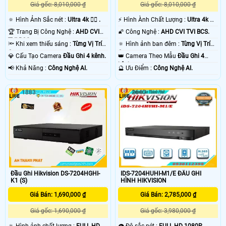
Giá gốc: 8,010,000 ₫
Giá gốc: 8,010,000 ₫
🔅 Hình Ảnh Sắc nét :
Ultra 4k 👍🏾 .
️⚡ Hình Ành Chất Lượng :
Ultra 4k 👍🏾
.
🏆 Trang Bị Công Nghệ :
AHD CVI
🌠 Công Nghệ :
AHD CVI TVI BCS.
TVI BCS.
🔦 Khi xem thiếu sáng :
Từng Vị Trí
🔅 Hình ảnh ban đêm :
Từng Vị Trí
Camera .
Camera .
💎 Cấu Tạo Camera
Đầu Ghi 4 kênh.
👑 Camera Theo Mẫu
Đầu Ghi 4
kênh.
️📢 Khả Năng :
Công Nghệ AI.
️🔮 Ưu Điểm :
Công Nghệ AI.
1883
2640
Đầu Ghi Hikvision DS-7204HGHI-
IDS-7204HUHI-M1/E ĐẦU GHI
K1 (S)
HÌNH HIKVISION
Giá Bán: 1,690,000 ₫
Giá Bán: 2,785,000 ₫
Giá gốc: 1,690,000 ₫
Giá gốc: 3,980,000 ₫
🔅 Hình ảnh chất lượng :
FULL HD
👁 Độ sắc nét :
FULL HD 1080P .