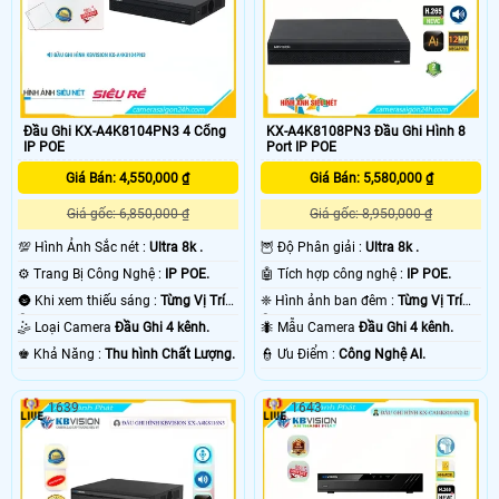
Đầu Ghi KX-A4K8104PN3 4 Cổng
KX-A4K8108PN3 Đầu Ghi Hình 8
IP POE
Port IP POE
Giá Bán: 4,550,000 ₫
Giá Bán: 5,580,000 ₫
Giá gốc: 6,850,000 ₫
Giá gốc: 8,950,000 ₫
💯 Hình Ảnh Sắc nét :
Ultra 8k .
🦉 Độ Phân giải :
Ultra 8k .
⚙ Trang Bị Công Nghệ :
IP POE.
🤖️ Tích hợp công nghệ :
IP POE.
🌚 Khi xem thiếu sáng :
Từng Vị Trí
❈ Hình ảnh ban đêm :
Từng Vị Trí
Camera .
Camera .
🤹 Loại Camera
Đầu Ghi 4 kênh.
🐜 Mẫu Camera
Đầu Ghi 4 kênh.
️♚ Khả Năng :
Thu hình Chất Lượng.
️👮 Ưu Điểm :
Công Nghệ AI.
1639
1643