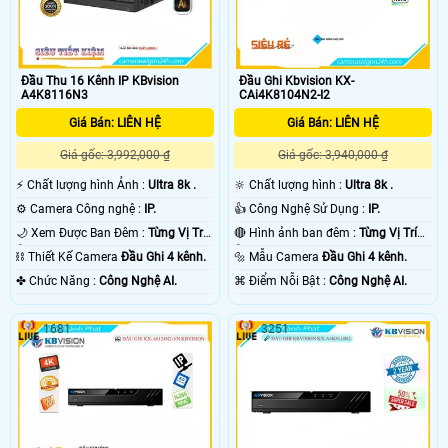
Đầu Thu 16 Kênh IP KBvision
Đầu Ghi Kbvision KX-
A4K8116N3
CAi4K8104N2-I2
Giá Bán: LIÊN HỆ
Giá Bán: LIÊN HỆ
Giá gốc: 3,992,000 ₫
Giá gốc: 3,940,000 ₫
️⚡ Chất lượng hình Ảnh :
Ultra 8k .
🔆 Chất lượng hình :
Ultra 8k .
⚙ Camera Công nghệ :
IP.
👍 Công Nghệ Sử Dụng :
IP.
🌙 Xem Được Ban Đêm :
Từng Vị Trí
🔴 Hình ảnh ban đêm :
Từng Vị Trí
Camera .
Camera .
⛓ Thiết Kế Camera
Đầu Ghi 4 kênh.
🔩 Mẫu Camera
Đầu Ghi 4 kênh.
️✤ Chức Năng :
Công Nghệ AI.
️⌘ Điểm Nỗi Bật :
Công Nghệ AI.
1681
3251