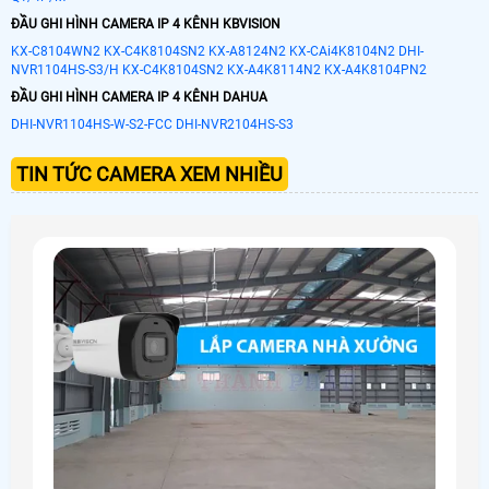
ĐẦU GHI HÌNH CAMERA IP 4 KÊNH KBVISION
KX-C8104WN2
KX-C4K8104SN2
KX-A8124N2
KX-CAi4K8104N2
DHI-
NVR1104HS-S3/H
KX-C4K8104SN2
KX-A4K8114N2
KX-A4K8104PN2
ĐẦU GHI HÌNH CAMERA IP 4 KÊNH DAHUA
DHI-NVR1104HS-W-S2-FCC
DHI-NVR2104HS-S3
TIN TỨC CAMERA XEM NHIỀU