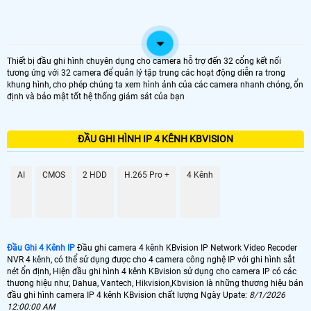
Thiết bị đầu ghi hình chuyên dụng cho camera hỗ trợ đến 32 cổng kết nối
tương ứng với 32 camera để quản lý tập trung các hoạt động diễn ra trong
khung hình, cho phép chúng ta xem hình ảnh của các camera nhanh chóng, ổn
định và bảo mật tốt hệ thống giám sát của bạn
ĐẦU GHI HÌNH IP 4 KÊNH KBVISION
AI
CMOS
2 HDD
H.265 Pro +
4 Kênh
Đầu Ghi 4 Kênh IP
Đầu ghi camera 4 kênh KBvision IP Network Video Recoder
NVR 4 kênh, có thể sử dụng được cho 4 camera công nghệ IP với ghi hình sắt
nét ổn định, Hiện đầu ghi hình 4 kênh KBvision sử dụng cho camera IP có các
thương hiệu như, Dahua, Vantech, Hikvision,Kbvision là những thương hiệu bán
đầu ghi hình camera IP 4 kênh KBvision chất lượng Ngày Upate:
8/1/2026
12:00:00 AM