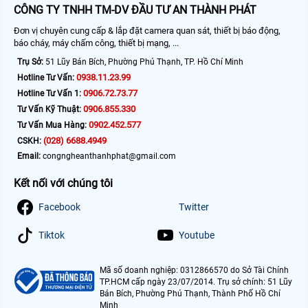
CÔNG TY TNHH TM-DV ĐẦU TƯ AN THÀNH PHÁT
Đơn vị chuyên cung cấp & lắp đặt camera quan sát, thiết bị báo động,
báo cháy, máy chấm công, thiết bị mạng, ...
Trụ Sở:
51 Lũy Bán Bích, Phường Phú Thạnh, TP. Hồ Chí Minh
0938.11.23.99
Hotline Tư Vấn:
0906.72.73.77
Hotline Tư Vấn 1:
0906.855.330
Tư Vấn Kỹ Thuật:
0902.452.577
Tư Vấn Mua Hàng:
(028) 6688.4949
CSKH:
Email:
congngheanthanhphat@gmail.com
Kết nối với chúng tôi
Facebook
Twitter
Tiktok
Youtube
Mã số doanh nghiệp: 0312866570 do Sở Tài Chính
TP.HCM cấp ngày 23/07/2014. Trụ sở chính: 51 Lũy
Bán Bích, Phường Phú Thạnh, Thành Phố Hồ Chí
Minh