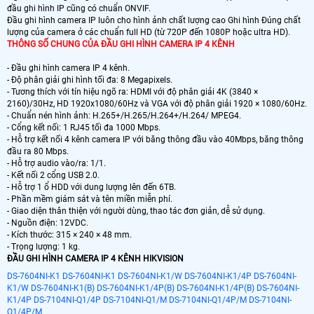
đầu ghi hình IP cũng có chuẩn ONVIF.
Đầu ghi hình camera IP luôn cho hình ảnh chất lượng cao Ghi hình Đúng chất
lượng của camera ở các chuẩn full HD (từ 720P đến 1080P hoặc ultra HD).
THÔNG SỐ CHUNG CỦA ĐẦU GHI HÌNH CAMERA IP 4 KÊNH
- Đầu ghi hình camera IP 4 kênh.
- Độ phân giải ghi hình tối đa: 8 Megapixels.
- Tương thích với tín hiệu ngõ ra: HDMI với độ phân giải 4K (3840 ×
2160)/30Hz, HD 1920x1080/60Hz và VGA với độ phân giải 1920 × 1080/60Hz.
- Chuẩn nén hình ảnh: H.265+/H.265/H.264+/H.264/ MPEG4.
- Cổng kết nối: 1 RJ45 tối đa 1000 Mbps.
- Hỗ trợ kết nối 4 kênh camera IP với băng thông đầu vào 40Mbps, băng thông
đầu ra 80 Mbps.
- Hỗ trợ audio vào/ra: 1/1.
- Kết nối 2 cổng USB 2.0.
- Hỗ trợ 1 ổ HDD với dung lượng lên đến 6TB.
- Phần mềm giám sát và tên miền miễn phí.
- Giao diện thân thiện với người dùng, thao tác đơn giản, dễ sử dụng.
- Nguồn điện: 12VDC.
- Kích thước: 315 × 240 × 48 mm.
- Trọng lượng: 1 kg.
ĐẦU GHI HÌNH CAMERA IP 4 KÊNH HIKVISION
DS-7604NI-K1
DS-7604NI-K1
DS-7604NI-K1/W
DS-7604NI-K1/4P
DS-7604NI-
K1/W
DS-7604NI-K1(B)
DS-7604NI-K1/4P(B)
DS-7604NI-K1/4P(B)
DS-7604NI-
K1/4P
DS-7104NI-Q1/4P
DS-7104NI-Q1/M
DS-7104NI-Q1/4P/M
DS-7104NI-
Q1/4P/M