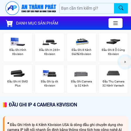
DANH MỤC SẢN PHẨM
Đầu Ghi Hình
Đầu Ghi H.265+
Đầu Ghi 8 Kênh
Đầu Ghi 8 Ổ Cứng
Kbvision
Kbvision
Giá Rẻ Kbvision
Kbvision
Đầu Ghi AI SMD
Đầu Ghi Ip 4k
Đầu Ghi Camera
Đầu Thu Camera
Plus
Kbvision
Ip 32 Kênh
32 Kênh Vantech
ĐẦU GHI IP 4 CAMERA KBVISION
Đầu Ghi Hình Ip 4 Kênh Kbvision USA là dòng đầu ghi chuyên dụng cho
camera IP kết nối nhanh ổn định băng thông rộng tích hợp công nghệ AI