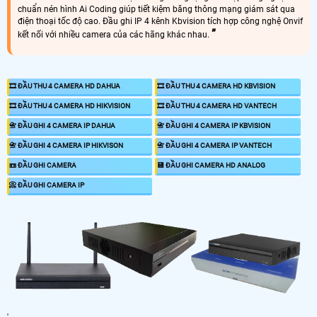
chuẩn nén hình Ai Coding giúp tiết kiệm băng thông mạng giám sát qua
điện thoại tốc độ cao. Đầu ghi IP 4 kênh Kbvision tích hợp công nghệ Onvif
kết nối với nhiều camera của các hãng khác nhau.
🎞 ĐẦU THU 4 CAMERA HD DAHUA
🎞 ĐẦU THU 4 CAMERA HD KBVISION
🎞 ĐẦU THU 4 CAMERA HD HIKVISION
🎞 ĐẦU THU 4 CAMERA HD VANTECH
📇 ĐẦU GHI 4 CAMERA IP DAHUA
📇 ĐẦU GHI 4 CAMERA IP KBVISION
📇 ĐẦU GHI 4 CAMERA IP HIKVISON
📇 ĐẦU GHI 4 CAMERA IP VANTECH
📼 ĐẦU GHI CAMERA
💾 ĐẦU GHI CAMERA HD ANALOG
📀 ĐẦU GHI CAMERA IP
'