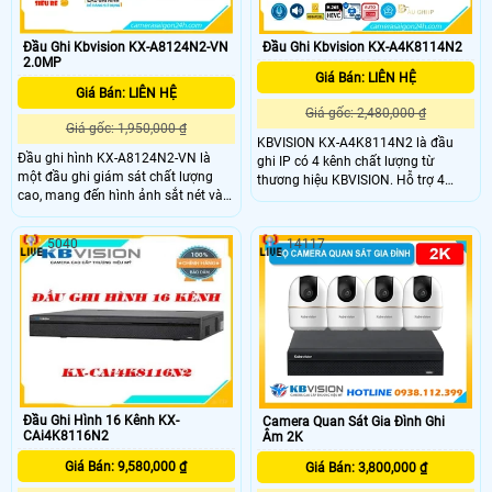
Đầu Ghi Kbvision KX-A8124N2-VN
Đầu Ghi Kbvision KX-A4K8114N2
2.0MP
Giá Bán: LIÊN HỆ
Giá Bán: LIÊN HỆ
Giá gốc: 2,480,000 ₫
Giá gốc: 1,950,000 ₫
KBVISION KX-A4K8114N2 là đầu
Đầu ghi hình KX-A8124N2-VN là
ghi IP có 4 kênh chất lượng từ
một đầu ghi giám sát chất lượng
thương hiệu KBVISION. Hỗ trợ 4
cao, mang đến hình ảnh sắt nét và
kênh IP độ phân giải lên đến 12Mp
siêu sắt nét Ultra 4k với độ phân giải
cùng 1 cổng ổ cứng HDD 16TB, Hỗ
lên đến 8MP. Đặc biệt, Đầu ghi có
trợ kết nối với camera cũa các hãng
5040
14117
khả năng xem được ban đêm giúp
khác như: Arecont Vision, AXIS,
quan sát trong mọi điều kiện ánh
Bosch, Brickcom, Canon, CP Plus,
sáng với 1 HDD đầu ghi cung cấp
Dynacolor, Honeywell, Panasonic,
không gian lưu trữ dữ liệu phù hợp
Pelco, Samsung, Sanyo, Sony,
Videosec, Vivotek,
Đầu Ghi Hình 16 Kênh KX-
Camera Quan Sát Gia Đình Ghi
CAi4K8116N2
Âm 2K
Giá Bán: 9,580,000 ₫
Giá Bán: 3,800,000 ₫