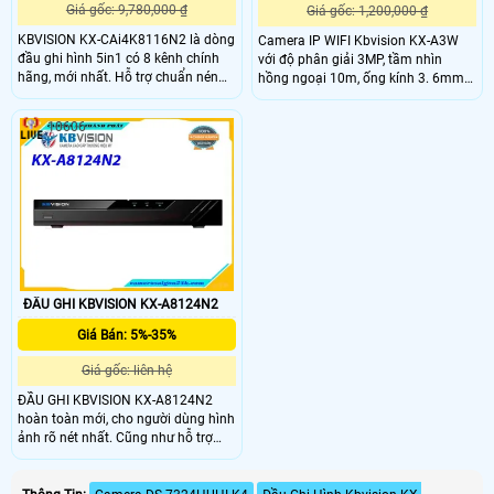
Giá gốc: 9,780,000 ₫
Giá gốc: 1,200,000 ₫
KBVISION KX-CAi4K8116N2 là dòng
Camera IP WIFI Kbvision KX-A3W
đầu ghi hình 5in1 có 8 kênh chính
với độ phân giải 3MP, tầm nhìn
hãng, mới nhất. Hỗ trợ chuẩn nén
hồng ngoại 10m, ống kính 3. 6mm
hình ảnh AI-Coding/H.265+/H.265
(73°), quay quét ngang 355°, dọc -5°
thông minh, giúp tiết kiệm băng
đến 80°. Hỗ trợ đàm thoại 2 chiều,
10606
thông và ổ cứng..
phát hiện chuyển động, con người,
âm thanh bất thường, và báo động
còi hú.
ĐẦU GHI KBVISION KX-A8124N2
Giá Bán: 5%-35%
Giá gốc: liên hệ
ĐẦU GHI KBVISION KX-A8124N2
hoàn toàn mới, cho người dùng hình
ảnh rõ nét nhất. Cũng như hỗ trợ
nhiều tính năng thông minh nhất
hiện nay