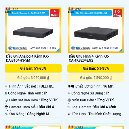
649
670
Đầu Ghi Analog 4 Kênh KX-
Đầu Ghu Hình 4 Kênh KX-
DAi8104H3-5M
CAi4K8204EN2
Giá Bán: 5%-35%
Giá Bán: 5%-35%
Giá gốc: 3,050,000 ₫
Giá gốc: 7,590,000 ₫
🔅 Hình Ảnh Sắc nét :
FULL HD
👁️‍🗨 Chất lượng hình :
16 MP.
1080P .
®️ Công Nghệ Hình Ảnh :
IP.
⚜️ Công Nghệ Sử Dụng :
IP.
🌙 Giám sát Ban Đêm :
Từng Vị Trí
🔴 Nhìn Ban Đêm :
Từng Vị Trí
Camera .
Camera .
🐉️ Camera Theo Mẫu
Đầu Ghi 4
🔩 Loại Camera
Đầu Ghi 4 kênh.
kênh.
️☣️ Khả Năng :
Công Nghệ AI.
️💠 Tích Hợp :
Thu hình Chất Lượng.
1548
1253