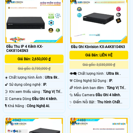
Đầu Thu IP 4 Kênh KX-
Đầu Ghi Kbvision KX-A4K8104N3
C4K8104SN3
Giá Bán: LIÊN HỆ
Giá Bán: 2,650,000 ₫
Giá gốc: 3,030,000 ₫
Giá gốc: 3,730,000 ₫
👁️‍🗨 Chất lượng hình :
Ultra 8k .
☀️ Chất lượng hình Ảnh :
Ultra 8k .
⚒ Công Nghệ Sử Dụng :
IP.
🌠 Sử dụng công nghệ :
IP.
🌈 Hình ảnh ban đêm :
Từng Vị Trí
🌛 Khi xem thiếu sáng :
Từng Vị Trí
Camera .
🔩 Mẫu Camera
Đầu Ghi 4 kênh.
Camera .
♊ Camera Dòng
Đầu Ghi 4 kênh.
️✨ Điểm Nỗi Bật :
Thu hình Chất
️🎙 Khả Năng :
Công Nghệ AI.
Lượng.
1942
1488