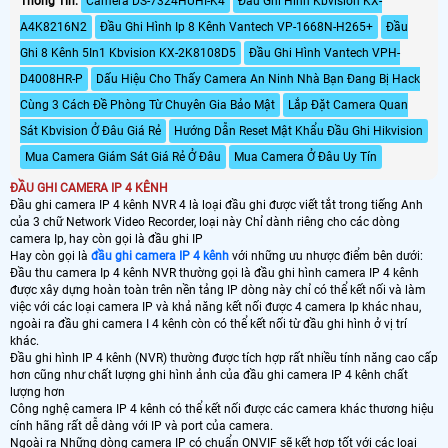
Thông Tin:
Camera DS-7324HUHI-K4
Đầu Ghi Hình Kbvision KX-
A4K8216N2
Đầu Ghi Hình Ip 8 Kênh Vantech VP-1668N-H265+
Đầu
Ghi 8 Kênh 5In1 Kbvision KX-2K8108D5
Đầu Ghi Hình Vantech VPH-
D4008HR-P
Dấu Hiệu Cho Thấy Camera An Ninh Nhà Bạn Đang Bị Hack
Cùng 3 Cách Đề Phòng Từ Chuyên Gia Bảo Mật
Lắp Đặt Camera Quan
Sát Kbvision Ở Đâu Giá Rẻ
Hướng Dẫn Reset Mật Khẩu Đầu Ghi Hikvision
Mua Camera Giám Sát Giá Rẻ Ở Đâu
Mua Camera Ở Đâu Uy Tín
ĐẦU GHI CAMERA IP 4 KÊNH
Đầu ghi camera IP 4 kênh NVR 4 là loại đầu ghi được viết tắt trong tiếng Anh
của 3 chữ Network Video Recorder, loại này Chỉ dành riêng cho các dòng
camera Ip, hay còn gọi là đầu ghi IP
Hay còn gọi là
đầu ghi camera IP 4 kênh
với những ưu nhược điểm bên dưới:
Đầu thu camera Ip 4 kênh NVR thường gọi là đầu ghi hình camera IP 4 kênh
được xây dựng hoàn toàn trên nền tảng IP dòng này chỉ có thể kết nối và làm
việc với các loại camera IP và khả năng kết nối được 4 camera Ip khác nhau,
ngoài ra đầu ghi camera I 4 kênh còn có thể kết nối từ đầu ghi hình ở vị trí
khác.
Đầu ghi hình IP 4 kênh (NVR) thường được tích hợp rất nhiều tính năng cao cấp
hơn cũng như chất lượng ghi hình ảnh của đầu ghi camera IP 4 kênh chất
lượng hơn
Công nghệ camera IP 4 kênh có thể kết nối được các camera khác thương hiệu
cính hãng rất dễ dàng với IP và port của camera.
Ngoài ra Những dòng camera IP có chuẩn ONVIF sẽ kết hợp tốt với các loại