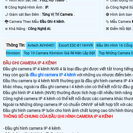
🔅 Hình Ảnh Sắc nét :
FULL HD 1080P .
🔆 Chất lượng hì
®️ Công Nghệ Hình Ảnh :
IP.
🌙 Giám sát Ban Đêm :
Từng Vị Trí Camera .
🐉️ Camera Theo Mẫu
Đầu Ghi 4 kênh.
🔩 Mẫu Camera
️☣️ Khả Năng :
Công Nghệ AI.
️⌘ Điểm N
Thông Tin:
Avtech AVH0401
Escort ESC-8116HVR
Đầu Ghi Hình 16 Cổng
Kbvision
Top 10 Camera Kbvision Giá Rẻ Nên Lắp Đặt
Top Những Camera D
ĐẦU GHI CAMERA IP 4 KÊNH
Đầu ghi camera IP 4 kênh NVR 4 là loại đầu ghi được viết tắt trong tiế
Hay còn gọi là
đầu ghi camera IP 4 kênh
với những ưu nhược điểm bên 
Đầu thu camera Ip 4 kênh NVR thường gọi là đầu ghi hình camera IP 4 k
khác nhau, ngoài ra đầu ghi camera I 4 kênh còn có thể kết nối từ đầu ghi
Đầu ghi hình IP 4 kênh (NVR) thường được tích hợp rất nhiều tính năn
Công nghệ camera IP 4 kênh có thể kết nối được các camera khác thươn
Ngoài ra Những dòng camera IP có chuẩn ONVIF sẽ kết hợp tốt với các 
Đầu ghi hình camera IP luôn cho hình ảnh chất lượng cao Ghi hình Đún
THÔNG SỐ CHUNG CỦA ĐẦU GHI HÌNH CAMERA IP 4 KÊNH
- Đầu ghi hình camera IP 4 kênh.