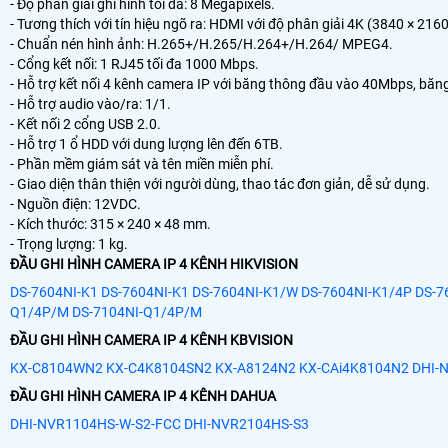
- Độ phân giải ghi hình tối đa: 8 Megapixels.
- Tương thích với tín hiệu ngõ ra: HDMI với độ phân giải 4K (3840 × 
- Chuẩn nén hình ảnh: H.265+/H.265/H.264+/H.264/ MPEG4.
- Cổng kết nối: 1 RJ45 tối đa 1000 Mbps.
- Hỗ trợ kết nối 4 kênh camera IP với băng thông đầu vào 40Mbps, băn
- Hỗ trợ audio vào/ra: 1/1.
- Kết nối 2 cổng USB 2.0.
- Hỗ trợ 1 ổ HDD với dung lượng lên đến 6TB.
- Phần mềm giám sát và tên miền miễn phí.
- Giao diện thân thiện với người dùng, thao tác đơn giản, dễ sử dụng.
- Nguồn điện: 12VDC.
- Kích thước: 315 × 240 × 48 mm.
- Trọng lượng: 1 kg.
ĐẦU GHI HÌNH CAMERA IP 4 KÊNH HIKVISION
DS-7604NI-K1
DS-7604NI-K1
DS-7604NI-K1/W
DS-7604NI-K1/4P
DS-7
Q1/4P/M
DS-7104NI-Q1/4P/M
ĐẦU GHI HÌNH CAMERA IP 4 KÊNH KBVISION
KX-C8104WN2
KX-C4K8104SN2
KX-A8124N2
KX-CAi4K8104N2
DHI-
ĐẦU GHI HÌNH CAMERA IP 4 KÊNH DAHUA
DHI-NVR1104HS-W-S2-FCC
DHI-NVR2104HS-S3