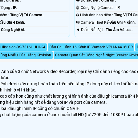
nh :
Ultra 8k .
👁 Độ sắc nét :
Ultra 8k .
👍 Công Nghệ Sử Dụng :
IP.
🤖️ Công Nghệ Camera :
IP.
🔴 Hình ảnh ban đêm :
Từng Vị Trí Camera .
✪ Hình ảnh ban đêm :
Từng Vị Trí Ca
Đầu Ghi 4 kênh.
🎼️ Camera Thiết Kế
Đầu Ghi 4 kênh.
ỗi Bật :
Công Nghệ AI.
️🔈 Điểm Nỗi Bật :
Thu Âm Và Loa.
 Hikvision-DS-7316HUHI-K4
Đầu Ghi Hình 16 Kênh IP Vantech VPH-N4416LPR
ùng Nhiều Của Hãng Kbvision
Camera Quan Sát Công Nghệ Night Breaker Kbvis
ng Anh của 3 chữ Network Video Recorder, loại này Chỉ dành riêng cho các 
dưới:
ênh được xây dựng hoàn toàn trên nền tảng IP dòng này chỉ có thể kết nối
 hình ở vị trí khác.
g cao cấp hơn cũng như chất lượng ghi hình ảnh của đầu ghi camera IP 4 
g hiệu cính hãng rất dễ dàng với IP và port của camera.
loại đầu ghi hình IP cũng có chuẩn ONVIF.
g chất lượng của camera ở các chuẩn full HD (từ 720P đến 1080P hoặc ul