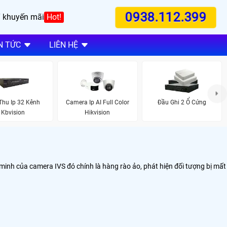
0938.112.399
 khuyến mãi
Hot!
N TỨC
LIÊN HỆ
Thu Ip 32 Kênh
Camera Ip AI Full Color
Đầu Ghi 2 Ổ Cứng
Kbvision
Hikvision
minh của camera IVS đó chính là hàng rào ảo, phát hiện đối tượng bị mất