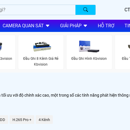
CT
CAMERA QUAN SÁT
GIẢI PHÁP
HỖ TRỢ
TI
Kbvision
Đầu Ghi 8 Kênh Giá Rẻ
Đầu Ghi Hình Kbvision
Đầu 
Kbvision
ối ưu với độ chính xác cao, một trong số các tính năng phát hiện thông 
HDD
H.265 Pro +
4 Kênh