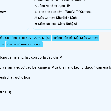
✳️ Công Nghệ Sử Dụng :
IP.
❈ Hình ảnh ban đêm :
Từng Vị Trí Camera .
mera .
🕉️ Mẫu Camera
Đầu Ghi 4 kênh.
️👮 Điểm Nỗi Bật :
Công Nghệ AI.
Đầu Ghi Hình HiLook DVR-204Q-K1(S)
Hướng Dẫn Đổi Mật Khẩu Camera
ion
Giá Lắp Camera Kbvision
dòng camera Ip, hay còn gọi là đầu ghi IP
 và làm việc với các loại camera IP và khả năng kết nối được 4 camera I
kênh chất lượng hơn
tra HD).