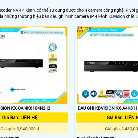
oder NVR 4 kênh, có thể sử dụng được cho 4 camera công nghệ IP với ghi
 là những thương hiệu bán đầu ghi hình camera IP 4 kênh KBvision chất
3251
ISION KX-CAI4K8104N2-I2
ĐẦU GHI KBVISION KX-A4K81
Giá Bán: LIÊN HỆ
Giá Bán: LIÊN 
Giá gốc: 3,940,000 ₫
Giá gốc: 2,480,00