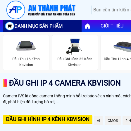
GIỚI THIỆU
DANH MỤC SẢN PHẨM
Đầu Thu 16 Kênh
Đầu Ghi Hình 32 Kênh
Đầu Thu Hình 4 
Kbvision
Kbvision
ĐẦU GHI IP 4 CAMERA KBVISION
Camera IVS là dòng camera thông minh hỗ trợ bảo vệ an ninh một cách t
đi, phát hiện đối tượng bỏ rơi, …
ĐẦU GHI HÌNH IP 4 KÊNH KBVISION
AI
CMOS
2 