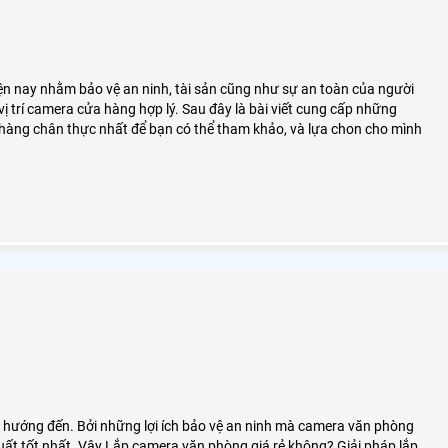
ện nay nhằm bảo vệ an ninh, tài sản cũng như sự an toàn của người
vị trí camera cửa hàng hợp lý. Sau đây là bài viết cung cấp những
a hàng chân thực nhất để bạn có thể tham khảo, và lựa chon cho mình
 hướng đến. Bởi những lợi ích bảo vệ an ninh mà camera văn phòng
uất tốt nhất. Vậy Lắp camera văn phòng giá rẻ không? Giải pháp lắp