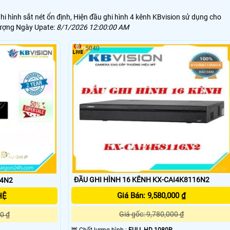
 hình sắt nét ổn định, Hiện đầu ghi hình 4 kênh KBvision sử dụng cho
 lượng Ngày Upate:
8/1/2026 12:00:00 AM
5040
ĐẦU GHI HÌNH 16 KÊNH KX-CAI4K8116N2
14N2
Giá Bán: 9,580,000 ₫
HỆ
Giá gốc: 9,780,000 ₫
0 ₫
🦉 Chất lượng hình :
FULL HD 1080P .