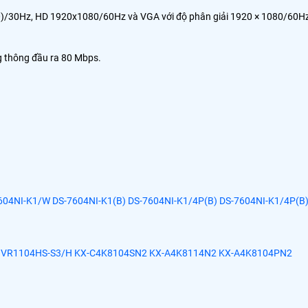
2160)/30Hz, HD 1920x1080/60Hz và VGA với độ phân giải 1920 × 1080/60H
g thông đầu ra 80 Mbps.
604NI-K1/W
DS-7604NI-K1(B)
DS-7604NI-K1/4P(B)
DS-7604NI-K1/4P(B
NVR1104HS-S3/H
KX-C4K8104SN2
KX-A4K8114N2
KX-A4K8104PN2