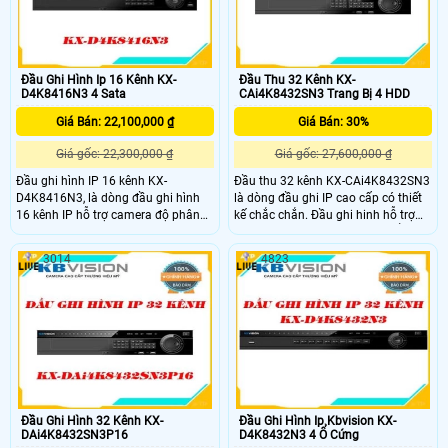
Đầu Ghi Hình Ip 16 Kênh KX-
Đầu Thu 32 Kênh KX-
D4K8416N3 4 Sata
CAi4K8432SN3 Trang Bị 4 HDD
Giá Bán: 22,100,000 ₫
Giá Bán: 30%
Giá gốc: 22,300,000 ₫
Giá gốc: 27,600,000 ₫
Đầu ghi hình IP 16 kênh KX-
Đầu thu 32 kênh KX-CAi4K8432SN3
D4K8416N3, là dòng đầu ghi hình
là dòng đầu ghi IP cao cấp có thiết
16 kênh IP hỗ trợ camera độ phân
kế chắc chắn. Đầu ghi hinh hỗ trợ
giải tối đa 12 Megapixel. băng
32 kênh camera theo tiêu chuẩn 4K,
thông 320Mbps. Hỗ trợ 4 SATA x 10
hỗ trợ nhận diện khuông mặt. băng
3014
4823
TB . Đây là dòng dầu ghi cao cấp hỗ
thông tối da 256Mbps. Hỗ trợ lưu
trợ nhiều chức nằng tiên tiến
trữ 4 SATA x 10 TB
Đầu Ghi Hình 32 Kênh KX-
Đầu Ghi Hình Ip Kbvision KX-
DAi4K8432SN3P16
D4K8432N3 4 Ổ Cứng