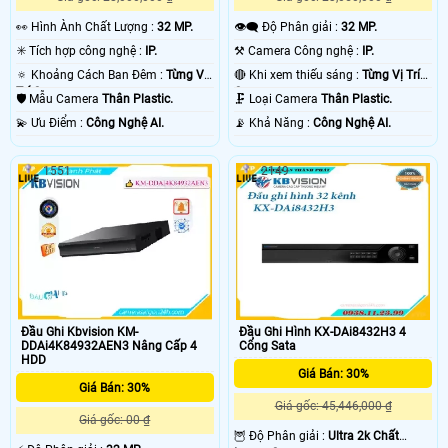
️👀 Hình Ành Chất Lượng :
32 MP.
👁️‍🗨 Độ Phân giải :
32 MP.
✳️ Tích hợp công nghệ :
IP.
⚒ Camera Công nghệ :
IP.
🔅 Khoảng Cách Ban Đêm :
Từng Vị
🔴 Khi xem thiếu sáng :
Từng Vị Trí
Trí Camera .
Camera .
🛡 Mẫu Camera
Thân Plastic.
🗜️ Loại Camera
Thân Plastic.
️💫 Ưu Điểm :
Công Nghệ AI.
️📡 Khả Năng :
Công Nghệ AI.
1551
2149
Đầu Ghi Kbvision KM-
Đầu Ghi Hình KX-DAi8432H3 4
DDAi4K84932AEN3 Nâng Cấp 4
Cổng Sata
HDD
Giá Bán: 30%
Giá Bán: 30%
Giá gốc: 45,446,000 ₫
Giá gốc: 00 ₫
🦉 Độ Phân giải :
Ultra 2k Chất