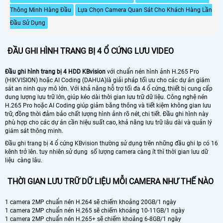
Thông Minh Hàng Đầu
Lựa Chọn Camera Quan Sát Cho Khách Hàng Lần
Đầu Sử Dụng
ĐẦU GHI HÌNH TRANG BỊ 4 Ổ CỨNG LƯU VIDEO
Đầu ghi hình trang bị 4 HDD KBvision
với chuẩn nén hình ảnh H.265 Pro
(HIKVISION) hoặc AI Coding (DAHUA)là giải pháp tối ưu cho các dự án giám
sát an ninh quy mô lớn. Với khả năng hỗ trợ tối đa 4 ổ cứng, thiết bị cung cấp
dung lượng lưu trữ lớn, giúp kéo dài thời gian lưu trữ dữ liệu. Công nghệ nén
H.265 Pro hoặc AI Coding giúp giảm băng thông và tiết kiệm không gian lưu
trữ, đồng thời đảm bảo chất lượng hình ảnh rõ nét, chi tiết. Đầu ghi hình này
phù hợp cho các dự án cần hiệu suất cao, khả năng lưu trữ lâu dài và quản lý
giám sát thông minh.
Đầu ghi trang bị 4 ổ cứng KBvision thường sử dụng trên những đầu ghi Ip có 16
kênh trở lên. tuy nhiên sử dụng số lượng camera càng ít thì thời gian lưu dữ
liệu càng lâu.
THỜI GIAN LƯU TRỮ DỮ LIỆU MỖI CAMERA NHƯ THẾ NÀO
1 camera 2MP chuẩn nén H.264 sẽ chiếm khoảng 20GB/1 ngày
1 camera 2MP chuẩn nén H.265 sẽ chiếm khoảng 10-11GB/1 ngày
1 camera 2MP chuẩn nén H.265+ sẽ chiếm khoảng 6-8GB/1 ngày