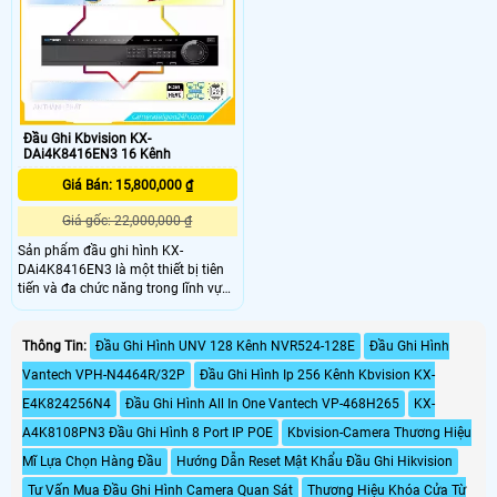
phẩm hỗ trợ công nghệ lưu H
Đầu Ghi Kbvision KX-
DAi4K8416EN3 16 Kênh
Giá Bán: 15,800,000 ₫
Giá gốc: 22,000,000 ₫
Sản phẩm đầu ghi hình KX-
DAi4K8416EN3 là một thiết bị tiên
tiến và đa chức năng trong lĩnh vực
giám sát an ninh. Với công nghệ AI,
Đầu ghi này mang đến những chức
năng ưu việt và thông minh. Trang
Thông Tin:
Đầu Ghi Hình UNV 128 Kênh NVR524-128E
Đầu Ghi Hình
bị ONVIF, đầu ghi hình này cho phép
Vantech VPH-N4464R/32P
Đầu Ghi Hình Ip 256 Kênh Kbvision KX-
người dùng dễ dàng kết nối với các
thiết bị giám sát khác
E4K824256N4
Đầu Ghi Hình All In One Vantech VP-468H265
KX-
A4K8108PN3 Đầu Ghi Hình 8 Port IP POE
Kbvision-Camera Thương Hiệu
Mĩ Lựa Chọn Hàng Đầu
Hướng Dẫn Reset Mật Khẩu Đầu Ghi Hikvision
Tư Vấn Mua Đầu Ghi Hình Camera Quan Sát
Thương Hiệu Khóa Cửa Từ