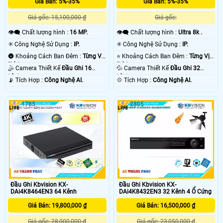
Giá Bán: 5%-35%
Giá Bán: 5%-35%
Giá gốc: 15,100,000 ₫
Giá gốc:
👁️‍🗨 Chất lượng hình :
16 MP.
👁️‍🗨 Chất lượng hình :
Ultra 8k .
✳️ Công Nghệ Sử Dụng :
IP.
✳️ Công Nghệ Sử Dụng :
IP.
🌚 Khoảng Cách Ban Đêm :
Từng Vị
⭐ Khoảng Cách Ban Đêm :
Từng Vị
Trí Camera .
Trí Camera .
🤹 Camera Thiết Kế
Đầu Ghi 16
💦 Camera Thiết Kế
Đầu Ghi 32
kênh.
kênh.
️📡 Tích Hợp :
Công Nghệ AI.
️💠 Tích Hợp :
Công Nghệ AI.
1785
2805
Đầu Ghi Kbvision KX-
Đầu Ghi Kbvision KX-
DAi4K8464EN3 64 Kênh
DAi4K8432EN3 32 Kênh 4 Ổ Cứng
Giá Bán: 19,800,000 ₫
Giá Bán: 16,500,000 ₫
Giá gốc: 28,000,000 ₫
Giá gốc: 23,050,000 ₫