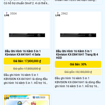
Có hỗ trợ chuẩn Onvif 2. 4 có thể kết
lượng ghi hình và băng thông truyền
nối với camera IP hãng khác. Sản
tải cùng các tính năng hỗ trợ ghi
phẩm đầu ghi hình KBVISION chất
hình cao cho ra hình ảnh 4K sắc nét,
3504
2962
lượng đảm bảo hài lòng khách hàng
hỗ trợ tên miền miễn phí, dễ dàng
khó tính nhất
cài đặt xem qua phần mềm trên
điện thoại thông minh.
Đầu Ghi Hình 16 Kênh 5 In 1
Đầu Ghi Hình 16 Kênh 5 In 1
Kbvision KX-8416H1 4 Sata
Kbvision KX-D8416H1 Trang Bị 4
HDD
Giá Bán: 17,800,000 ₫
Giá Bán: 30%
Giá gốc: 17,800,000 ₫
Giá gốc: 18,180,000 ₫
Đầu ghi hình 16 kênh 5 in 1
Đầu ghi hình 16 kênh 5 in 1
KBVISION KX-8416H1 là dòng đầu
KBVISION KX-D8416H1 là dòng đầu
ghi hình 16 kênh 5 in 1. Hỗ trợ 16
ghi hình 16 kênh 5 in 1. Hỗ trợ 16
kênh camera hỗ trợ 4 công nghệ
kênh camera hỗ trợ 4 công nghệ
CVI/TVI/AHD/ANALOG và hỗ trợ 8
CVI/TVI/AHD/ANALOG và hỗ trợ 8
kênh IP. Hỗ trợ 24 kênh nếu chuyển
5199
kênh IP. Hỗ trợ 24 kênh nếu chuyển
hết toàn bộ thành camera IP. Sản
hết toàn bộ thành camera IP. Sản
phẩm hỗ trợ công nghệ lưu H