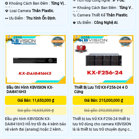
✳️ Tích hợp công nghệ :
IP POE.
❂ Khoảng Cách Ban Đêm :
Từng Vị
🔦 Khoảng Cách Ban Đêm :
Từng Vị
Trí Camera .
💎 Loại Camera
Thân Plastic.
Trí Camera .
🔩 Camera Thiết Kế
Thân Plastic.
️↭ Ưu Điểm :
Thu hình Ổn Định.
️♚ Ưu Điểm :
Công Nghệ AI.
2898
3258
Đầu Ghi Hình KBVISION KX-
Thiết Bị Lưu Trữ KX-F256-24 4 Ổ
DAi8416H3
Cứng
Giá Bán: 11,650,000 ₫
Giá Bán: 215,000,000 ₫
Giá gốc: 16,635,000 ₫
Giá gốc: 292,000,000 ₫
Đầu ghi hình KBVISION KX-
Thiết bị lưu trữ KX-F256-24 thiết bị
DAi8416H3 Hỗ trợ tối đa 4 kênh bảo
lưu trữ dùng cho camera KBVISION
vệ vành đai (analog) hoặc 2 kênh
là là thiết bị lưu trữ chuyên dụng cho
nhận diện khuôn mặt (analog) hoặc
camera Vi xử lý mạnh mẽ hỗ trợ độ