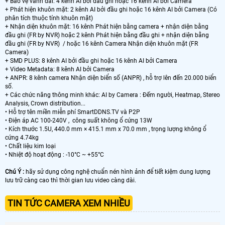
+ Bảo vệ vành đai: 4 kênh AI bởi đầu ghi hoặc 16 kênh AI bởi Camera
+ Phát hiện khuôn mặt: 2 kênh AI bởi đầu ghi hoặc 16 kênh AI bởi Camera (Có
phân tích thuộc tính khuôn mặt)
+ Nhận diện khuôn mặt: 16 kênh Phát hiện bằng camera + nhận diện bằng
đầu ghi (FR by NVR) hoặc 2 kênh Phát hiện bằng đầu ghi + nhận diện bằng
đầu ghi (FR by NVR) / hoặc 16 kênh Camera Nhận diện khuôn mặt (FR
Camera)
+ SMD PLUS: 8 kênh AI bởi đầu ghi hoặc 16 kênh AI bởi Camera
+ Video Metadata: 8 kênh AI bởi Camera
+ ANPR: 8 kênh camera Nhận diện biển số (ANPR) , hỗ trợ lên đến 20.000 biển
số.
+ Các chức năng thông minh khác: AI by Camera : Đếm người, Heatmap, Stereo
Analysis, Crown distribution...
• Hỗ trợ tên miền miễn phí SmartDDNS.TV và P2P
• Điện áp AC 100-240V , công suất không ổ cứng 13W
• Kích thước 1.5U, 440.0 mm × 415.1 mm x 70.0 mm , trọng lượng không ổ
cứng 4.74kg
• Chất liệu kim loại
• Nhiệt độ hoạt động : -10°C ~ +55°C
Chú Ý :
hãy sử dụng công nghệ chuẩn nén hình ảnh để tiết kiệm dung lượng
lưu trữ càng cao thì thời gian lưu video càng dài.
TIN TỨC CAMERA XEM NHIỀU