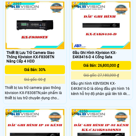
16 kênh SMD Plus (analog). là dòng
phân giải lên đến 24MP Đầu ghi
2397
3560
đầu ghi hình AI 16 kênh chính hãng,
thông minh của thương hiệu
cao cấp. Hỗ trợ nhận diện khuôn
kbvision
mặt, hỗ trợ tìm kiếm và phát hiện
người lạ mặt trong khu vực giám
sát.
Thiết Bị Lưu Trữ Camera Giao
Đầu Ghi Hình Kbvision KX-
Thông Kbvision KX-F8308TN
E4K8416-D 4 Cổng Sata
Nâng Cấp 4 HDD
Giá Bán: 26,800,000 ₫
Giá Bán: 30%
Giá gốc: 27,180,000 ₫
Giá gốc: 00 ₫
Đầu ghi hình KBVISION KX-
Thiết bị lưu trữ camera giao thông
E4K8416-D là dòng đầu ghi hình 16
kbvision KX-F8308TN,sản phẩm là
kênh hỗ trợ độ phân giải lên tới 4k.
thiết bị lưu trữ chuyên dụng cho
Tích hợp công nghệ hình ảnh 5 in 1
camera giao thông. Hỗ trợ 8 camera
hỗ trợ 5 công nghệ camera khác
giao thông và âm thanh 2 chiều.
nhau (HDCVI/AHD/TVI/CVBS/IP).
3642
3250
Thiết bị đã có sẵn 1 HDD 2TB để
Hỗ trợ camera IP tối đa lên tới 24
chạy hệ điều hành và lưu trư. Có thể
kênh,leentowis 4.0Megapixel
mở rông thêm tối đa 3HDD x 4TB