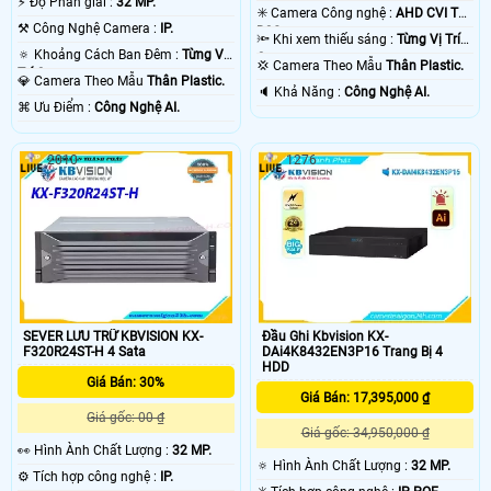
️⚡ Độ Phân giải :
32 MP.
Lượng Cao .
✳️ Camera Công nghệ :
AHD CVI TVI
⚒ Công Nghệ Camera :
IP.
BCS.
🔦 Khi xem thiếu sáng :
Từng Vị Trí
🔅 Khoảng Cách Ban Đêm :
Từng Vị
Camera .
💢 Camera Theo Mẫu
Thân Plastic.
Trí Camera .
💎 Camera Theo Mẫu
Thân Plastic.
️🔈 Khả Năng :
Công Nghệ AI.
️⌘ Ưu Điểm :
Công Nghệ AI.
2010
1276
SEVER LƯU TRỮ KBVISION KX-
Đầu Ghi Kbvision KX-
F320R24ST-H 4 Sata
DAi4K8432EN3P16 Trang Bị 4
HDD
Giá Bán: 30%
Giá Bán: 17,395,000 ₫
Giá gốc: 00 ₫
Giá gốc: 34,950,000 ₫
️👀 Hình Ành Chất Lượng :
32 MP.
🔅 Hình Ành Chất Lượng :
32 MP.
⚙ Tích hợp công nghệ :
IP.