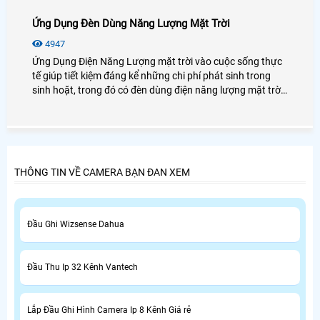
Ứng Dụng Đèn Dùng Năng Lượng Mặt Trời
4947
Ứng Dụng Điện Năng Lượng mặt trời vào cuộc sống thực
tế giúp tiết kiệm đáng kể những chi phí phát sinh trong
sinh hoặt, trong đó có đèn dùng điện năng lượng mặt trời
là phổ biến nhất hiện nay, với chi phí đầu tư ban đầu
không cao vẫn có thể hoặt động lâu dài những khu vực
chiếu sáng ban đêm cần thiết, trong đó sử dụng nhiều
nhất là đèn giao thông, đèn công cộng dùng điện năng
lượng mặt trời
THÔNG TIN VỀ CAMERA BẠN ĐAN XEM
Đầu Ghi Wizsense Dahua
Đầu Thu Ip 32 Kênh Vantech
Lắp Đầu Ghi Hình Camera Ip 8 Kênh Giá rẻ