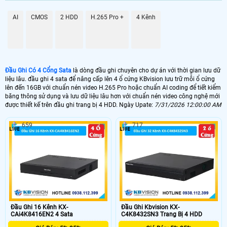
AI
CMOS
2 HDD
H.265 Pro +
4 Kênh
Đầu Ghi Có 4 Cổng Sata
là dòng đầu ghi chuyên cho dự án với thời gian lưu dữ
liệu lâu. đầu ghi 4 sata để nâng cấp lên 4 ổ cứng KBvision lưu trữ mỗi ổ cứng
lên đến 16GB với chuẩn nén video H.265 Pro hoặc chuẩn AI coding để tiết kiểm
băng thông sử dụng và lưu dữ liệu lâu hơn với chuẩn nén video công nghệ mới
được thiết kế trên đầu ghi trang bị 4 HDD. Ngày Upate:
7/31/2026 12:00:00 AM
659
717
Đầu Ghi 16 Kênh KX-
Đầu Ghi Kbvision KX-
CAi4K8416EN2 4 Sata
C4K8432SN3 Trang Bị 4 HDD