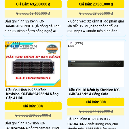
Giá Bán: 63,200,000 ₫
Giá Bán: 23,360,000 ₫
Giá gốc: 63,400,000 ₫
Giá gốc: 23,560,000 ₫
Đầu ghi hình 32 kênh KX-
● Cổng vào: 32 kênh IP, độ phân giải
DAi4K8432SN3P16,là dòng đầu ghi
lên đến 12 MP, băng thông tối đa
hinh 32 kênh hỗ trợ công nghệ Ai
320Mbps ● Chuẩn nén hình ảnh:
thông minh. Hỗ trợ 32 kênh ip độ
H.265+/H.265/H.264+/H
phân giải tiêu chuẩn 4K. HỖ Trợ 16
2561
2779
cổng POE. Tich hợp nhiều công
nghệ tiên tiên tiến như nhận diện
khuông mặt, Hỗ trợ 4 SATA x 10TB
Đầu Ghi Hình Ip 256 Kênh
Đầu Ghi 16 Kênh Ip Kbvision KX-
Kbvision KX-E4K824256N4 Nâng
C4K8416N2 4 Cổng Sata
Cấp 4 HDD
Giá Bán: 30%
Giá Bán: 30%
Giá gốc: 11,800,000 ₫
Giá gốc: 290,000,000 ₫
Đầu ghi hình KBVISION KX-
Đầu ghi hình Kbvision KX-
C4K8416N2 chất lượng cao, cho
E4K824256N4 hỗ trợ camera 12MP.
chuẩn nén H265 tiết kiệm dung