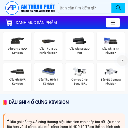
DANH MỤC SẢN PHẨM
Đầu GHi 2 HDD
Đầu Thu Ip 32
Đầu Ghi AI SMD
Đầu Ghi Ip 4k
Kbvision
Kênh Kbvision
Plus
Kbvision
Đầu Ghi NVR
Đầu Thu Hình 4
Camera Chip
Báo Giá Camera
Kbvision
Kbvision
Sony NIR
Kbvision
KBvision
ĐẦU GHI 4 Ổ CỨNG KBVISION
Đầu ghi hổ trợ 4 ổ cứng thương hiệu kbvision cho phép lưu dữ liệu video
lâu hơn với 4 cổng sata mỗi cổng trang bị HDD 10 TB có thể lưu hình ảnh