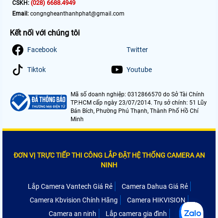
(028) 6688.4949
CSKH:
Email:
congngheanthanhphat@gmail.com
Kết nối với chúng tôi
Facebook
Twitter
Tiktok
Youtube
Mã số doanh nghiệp: 0312866570 do Sở Tài Chính
TP.HCM cấp ngày 23/07/2014. Trụ sở chính: 51 Lũy
Bán Bích, Phường Phú Thạnh, Thành Phố Hồ Chí
Minh
ĐƠN VỊ TRỰC TIẾP THI CÔNG LẮP ĐẶT HỆ THỐNG CAMERA AN
NINH
Lắp Camera Vantech Giá Rẻ
Camera Dahua Giá Rẻ
Camera Kbvision Chính Hãng
Camera HIKVISION
Camera an ninh
Lắp camera gia đình