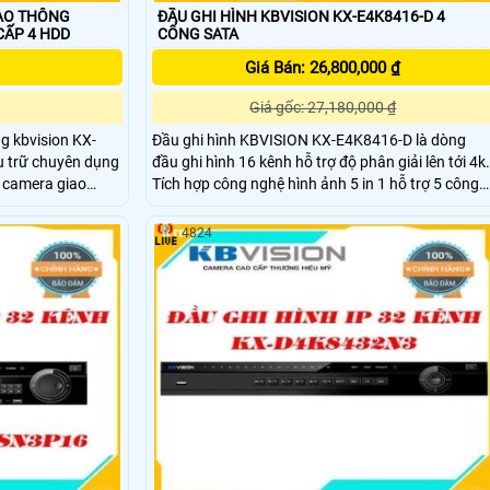
IAO THÔNG
ĐẦU GHI HÌNH KBVISION KX-E4K8416-D 4
308TN NÂNG CẤP 4 HDD
CỔNG SATA
Giá Bán: 26,800,000 ₫
Giá gốc: 27,180,000 ₫
ng kbvision KX-
Đầu ghi hình KBVISION KX-E4K8416-D là dòng
u trữ chuyên dụng
đầu ghi hình 16 kênh hỗ trợ độ phân giải lên tới 4k.
8 camera giao
Tích hợp công nghệ hình ảnh 5 in 1 hỗ trợ 5 công
 bị đã có sẵn 1
nghệ camera khác nhau
trư. Có thể
(HDCVI/AHD/TVI/CVBS/IP). Hỗ trợ camera IP tối
4824
B
đa lên tới 24 kênh,leentowis 4.0Megapixel