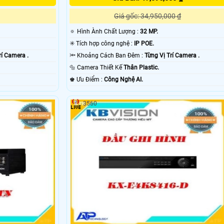
Giá gốc: 34,950,000 ₫
🔅 Hình Ành Chất Lượng :
32 MP.
✳️ Tích hợp công nghệ :
IP POE.
rí Camera .
🔦 Khoảng Cách Ban Đêm :
Từng Vị Trí Camera .
🔩 Camera Thiết Kế
Thân Plastic.
️♚ Ưu Điểm :
Công Nghệ AI.
3560