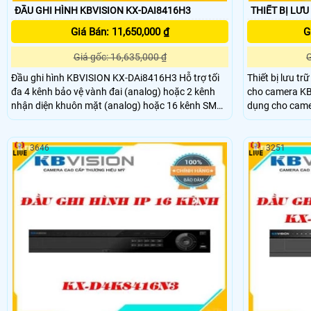
ĐẦU GHI HÌNH KBVISION KX-DAI8416H3
Giá Bán: 11,650,000 ₫
G
Giá gốc: 16,635,000 ₫
G
Đầu ghi hình KBVISION KX-DAi8416H3 Hỗ trợ tối
Thiết bị lưu tr
đa 4 kênh bảo vệ vành đai (analog) hoặc 2 kênh
cho camera KBV
nhận diện khuôn mặt (analog) hoặc 16 kênh SMD
dụng cho camer
Plus (analog). là dòng đầu ghi hình AI 16 kênh
giải lên đến 2
chính hãng, cao cấp. Hỗ trợ nhận diện khuôn mặt,
hiệu kbvision
hỗ trợ tìm kiếm và phát hiện người lạ mặt trong
3646
3251
khu vực giám sát.