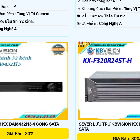
✳️ Tích hợp công nghệ :
IP.
✳️ Công Nghệ Sử Dụng :
IP.
🔅 Khoảng Cách Ban Đêm :
Từng Vị T
⭐ Khoảng Cách Ban Đêm :
Từng Vị Trí Camera .
🛡 Mẫu Camera
Thân Plastic.
t Kế
Đầu Ghi 32 kênh.
️💫 Ưu Điểm :
Công Nghệ AI.
g Nghệ AI.
2011
ĐẦU GHI HÌNH KX-DAI8432H3 4 CỔNG SATA
SEVER LƯU TRỮ KBVISION KX-
SATA
Giá Bán: 30%
Giá Bán: 30%