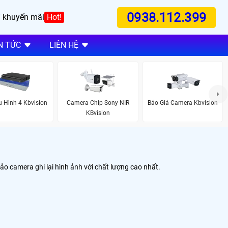
0938.112.399
 khuyến mãi
Hot!
N TỨC
LIÊN HỆ
 Hình 4 Kbvision
Camera Chip Sony NIR
Báo Giá Camera Kbvision
KBvision
o camera ghi lại hình ảnh với chất lượng cao nhất.