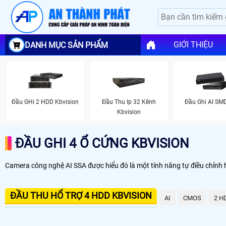
GIỚI THIỆU
DANH MỤC SẢN PHẨM
Đầu GHi 2 HDD Kbvision
Đầu Thu Ip 32 Kênh
Đầu Ghi AI SM
Kbvision
ĐẦU GHI 4 Ổ CỨNG KBVISION
Camera công nghệ AI SSA được hiểu đó là một tính năng tự điều chỉnh 
ĐẦU THU HỔ TRỢ 4 HDD KBVISION
AI
CMOS
2 H