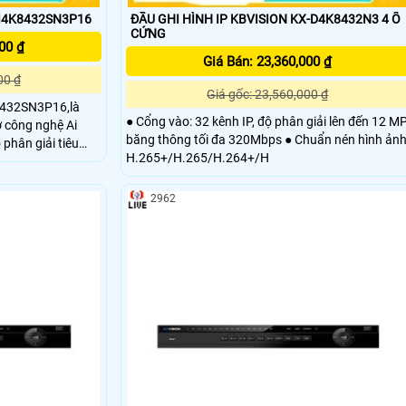
AI4K8432SN3P16
ĐẦU GHI HÌNH IP KBVISION KX-D4K8432N3 4 Ổ
CỨNG
00 ₫
Giá Bán: 23,360,000 ₫
00 ₫
Giá gốc: 23,560,000 ₫
8432SN3P16,là
● Cổng vào: 32 kênh IP, độ phân giải lên đến 12 MP
ợ công nghệ Ai
băng thông tối đa 320Mbps ● Chuẩn nén hình ảnh
H.265+/H.265/H.264+/H
ận diện khuông
2962