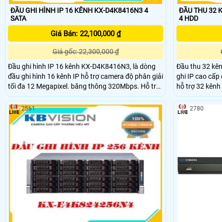
ĐẦU GHI HÌNH IP 16 KÊNH KX-D4K8416N3 4
ĐẦU THU 32 KÊN
SATA
4 HDD
Giá Bán: 22,100,000 ₫
Giá gốc: 22,300,000 ₫
Đầu ghi hình IP 16 kênh KX-D4K8416N3, là dòng
Đầu thu 32 kê
đầu ghi hình 16 kênh IP hỗ trợ camera độ phân giải
ghi IP cao cấp có th
tối đa 12 Megapixel. băng thông 320Mbps. Hỗ trợ
hỗ trợ 32 kênh
4 SATA x 10 TB . Đây là dòng dầu ghi cao cấp hỗ
nhận diện khuông mặt. bă
trợ nhiều chức nằng tiên tiến
256Mb
2561
2780