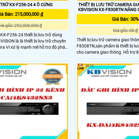
THIẾT BỊ LƯU TRỮ KX-F256-24 4 Ổ CỨNG
THIẾT BỊ LƯU TRỮ CAMERA G
KBVISION KX-F8
iá Bán: 215,000,000 ₫
Giá Bán: 30%
iá gốc: 292,000,000 ₫
Giá gốc: 00 ₫
ữ KX-F256-24 thiết bị lưu trữ dùng
Thiết bị lưu trữ camera giao thô
ISION là là thiết bị lưu trữ chuyên
F8308TN,sản phẩm là thiết bị lư
a Vi xử lý mạnh mẽ hỗ trợ độ phân
cho camera giao thông. Hỗ trợ 
4MP Đầu ghi thông minh của thương
thông và âm thanh 2 chiều. Thiết
HDD 2TB để chạy hệ điều hành và lưu 
3015
mở rông thêm tối đa 3HDD x 4T