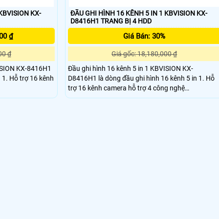
 KBVISION KX-
ĐẦU GHI HÌNH 16 KÊNH 5 IN 1 KBVISION KX-
D8416H1 TRANG BỊ 4 HDD
00 ₫
Giá Bán: 30%
00 ₫
Giá gốc: 18,180,000 ₫
VISION KX-8416H1
Đầu ghi hình 16 kênh 5 in 1 KBVISION KX-
 kênh
D8416H1 là dòng đầu ghi hình 16 kênh 5 in 1. Hỗ
trợ 16 kênh camera hỗ trợ 4 công nghệ
h IP. Hỗ trợ
CVI/TVI/AHD/ANALOG và hỗ trợ 8 kênh IP. Hỗ trợ
 thành camera IP.
24 kênh nếu chuyển hết toàn bộ thành camera IP.
H
Sản phẩm hỗ trợ công nghệ lưu H