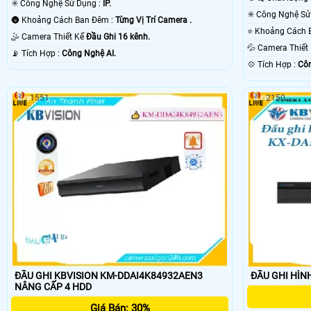
✳️ Công Nghệ Sử Dụng :
IP.
🌚 Khoảng Cách Ban Đêm :
Từng Vị Trí Camera .
🤹 Camera Thiết Kế
Đầu Ghi 16 kênh.
💦 Camera Thiế
️📡 Tích Hợp :
Công Nghệ AI.
️💠 Tích Hợp :
Côn
1551
2150
ĐẦU GHI KBVISION KM-DDAI4K84932AEN3
NÂNG CẤP 4 HDD
Giá Bán: 30%