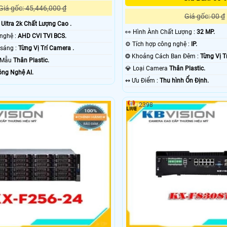
Giá gốc: 45,446,000 ₫
Giá gốc: 00 ₫
:
Ultra 2k Chất Lượng Cao .
️👀 Hình Ành Chất Lượng :
32 MP.
✳️ Camera Công nghệ :
AHD CVI TVI BCS.
⚙ Tích hợp công nghệ :
IP.
🔦 Khi xem thiếu sáng :
Từng Vị Trí Camera .
❂ Khoảng Cách Ban Đêm :
Từng Vị T
o Mẫu
Thân Plastic.
💎 Loại Camera
Thân Plastic.
ng Nghệ AI.
️↭ Ưu Điểm :
Thu hình Ổn Định.
2398