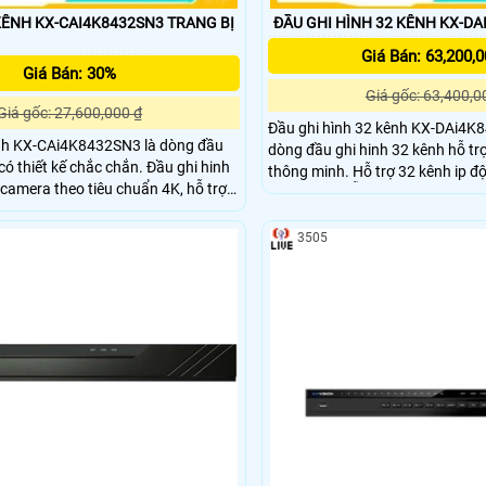
H KX-CAI4K8432SN3 TRANG BỊ
ĐẦU GHI HÌNH 32 KÊNH KX-D
Giá Bán: 63,200,0
Giá Bán: 30%
Giá gốc: 63,400,0
Giá gốc: 27,600,000 ₫
Đầu ghi hình 32 kênh KX-DAi4K
nh KX-CAi4K8432SN3 là dòng đầu
dòng đầu ghi hinh 32 kênh hỗ tr
iết kế chắc chắn. Đầu ghi hinh
thông minh. Hỗ trợ 32 kênh ip độ phân giải tiêu
 camera theo tiêu chuẩn 4K, hỗ trợ
chuẩn 4K. HỖ Trợ 16 cổng POE. Tich hợp nhiều
ng thông tối da
công nghệ tiên tiên tiến như nh
ps. Hỗ trợ lưu trữ 4 SATA x 10 TB
mặt, Hỗ trợ 4 SATA x 10TB
3505