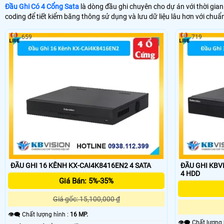
Đầu Ghi Có 4 Cổng Sata
là dòng đầu ghi chuyên cho dự án với thời gian
coding để tiết kiểm băng thông sử dụng và lưu dữ liệu lâu hơn với chuẩ
659
719
ĐẦU GHI 16 KÊNH KX-CAI4K8416EN2 4 SATA
ĐẦU GHI KBVISI
4 HDD
Giá Bán: 5%-35%
Giá gốc: 15,100,000 ₫
👁️‍🗨 Chất lượng hình :
16 MP.
👁️‍🗨 Chất lượn