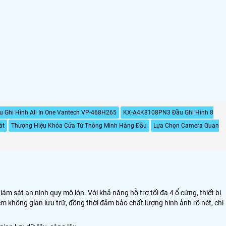
u Ghi Hình All In One Vantech VP-468H265
KX-A4K8108PN3 Đầu Ghi Hình 8
át
Thương Hiệu Khóa Cửa Từ Thông Minh Hàng Đầu
Lựa Chọn Camera Quan
m sát an ninh quy mô lớn. Với khả năng hỗ trợ tối đa 4 ổ cứng, thiết bị
ệm không gian lưu trữ, đồng thời đảm bảo chất lượng hình ảnh rõ nét, chi