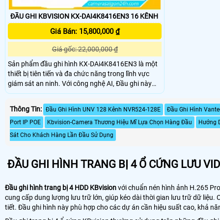
ĐẦU GHI KBVISION KX-DAI4K8416EN3 16 KÊNH
Giá Bán: 15,800,000 ₫
Giá gốc: 22,000,000 ₫
Sản phẩm đầu ghi hình KX-DAi4K8416EN3 là một
thiết bị tiên tiến và đa chức năng trong lĩnh vực
giám sát an ninh. Với công nghệ AI, Đầu ghi này
mang đến những chức năng ưu việt và thông
minh. Trang bị ONVIF, đầu ghi hình này cho phép
Thông Tin:
Đầu Ghi Hình UNV 128 Kênh NVR524-128E
Đầu Ghi Hình Vant
người dùng dễ dàng kết nối với các thiết bị giám
sát khác
Port IP POE
Kbvision-Camera Thương Hiệu Mĩ Lựa Chọn Hàng Đầu
Hướng D
Sát Cho Khách Hàng Lần Đầu Sử Dụng
ĐẦU GHI HÌNH TRANG BỊ 4 Ổ CỨNG LƯU VI
Đầu ghi hình trang bị 4 HDD KBvision
với chuẩn nén hình ảnh H.265 Pro 
cung cấp dung lượng lưu trữ lớn, giúp kéo dài thời gian lưu trữ dữ liệ
tiết. Đầu ghi hình này phù hợp cho các dự án cần hiệu suất cao, khả năn