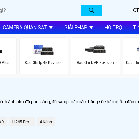
CT
CAMERA QUAN SÁT
GIẢI PHÁP
HỖ TRỢ
TI
D Plus
Đầu Ghi Ip 4k Kbvision
Đầu Ghi NVR Kbvision
Đầu Thu
hình ảnh như độ phơi sáng, độ sáng hoặc các thông số khác nhằm đảm bả
DD
H.265 Pro +
4 Kênh