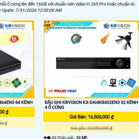
rữ mỗi ổ cứng lên đến 16GB với chuẩn nén video H.265 Pro hoặc chuẩn AI
y Upate:
7/31/2026 12:00:00 AM
2806
464EN3 64 KÊNH
ĐẦU GHI KBVISION KX-DAI4K8432EN3 32 KÊNH
4 Ổ CỨNG
00 ₫
Giá Bán: 16,500,000 ₫
00 ₫
Giá gốc: 23,050,000 ₫
👁️‍🗨 Độ Phân giải :
32 MP.