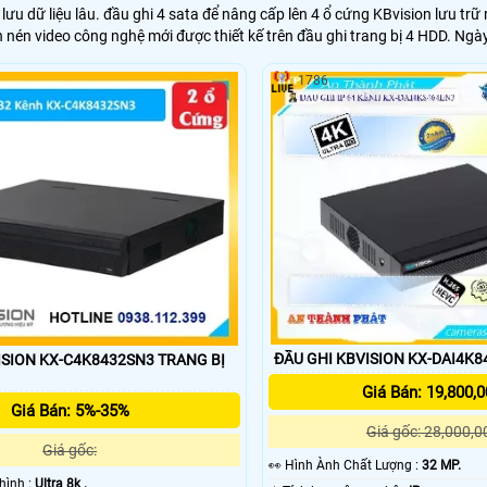
 lưu dữ liệu lâu. đầu ghi 4 sata để nâng cấp lên 4 ổ cứng KBvision lưu t
n nén video công nghệ mới được thiết kế trên đầu ghi trang bị 4 HDD. Ngà
1786
ĐẦU GHI KBVISION KX-DAI4K8
ON KX-C4K8432SN3 TRANG BỊ
Giá Bán: 19,800,0
Giá Bán: 5%-35%
Giá gốc: 28,000,0
Giá gốc:
️👀 Hình Ành Chất Lượng :
32 MP.
g hình :
Ultra 8k .