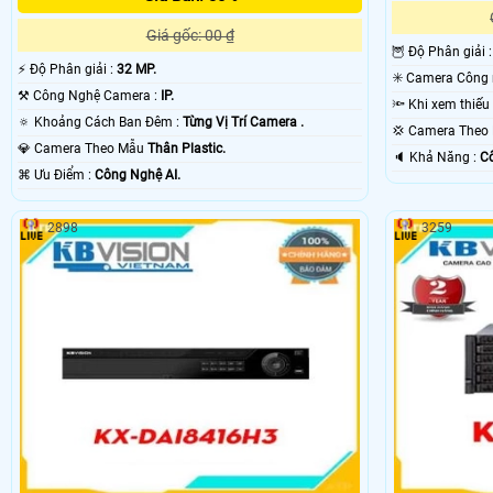
Giá gốc: 00 ₫
🦉 Độ Phân giải 
️⚡ Độ Phân giải :
32 MP.
⚒ Công Nghệ Camera :
IP.
🔅 Khoảng Cách Ban Đêm :
Từng Vị Trí Camera .
💢 Camera The
💎 Camera Theo Mẫu
Thân Plastic.
️🔈 Khả Năng :
Cô
️⌘ Ưu Điểm :
Công Nghệ AI.
2898
3259