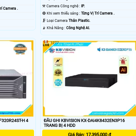
⚒ Camera Công nghệ :
IP.
rí Camera .
🔴 Khi xem thiếu sáng :
Từng Vị Trí Camera .
🗜️ Loại Camera
Thân Plastic.
️📡 Khả Năng :
Công Nghệ AI.
1277
F320R24ST-H 4
ĐẦU GHI KBVISION KX-DAI4K8432EN3P16
TRANG BỊ 4 HDD
Giá Bán: 17,395,000 ₫