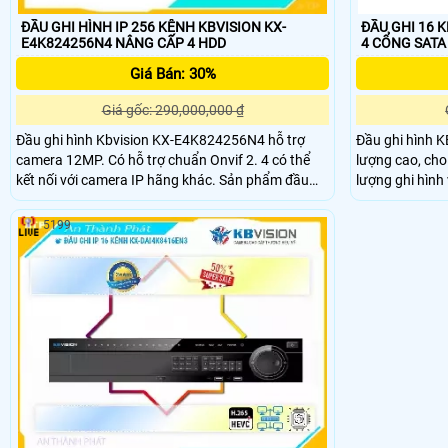
ĐẦU GHI HÌNH IP 256 KÊNH KBVISION KX-
ĐẦU GHI 16 
E4K824256N4 NÂNG CẤP 4 HDD
4 CỔNG SATA
Giá Bán: 30%
Giá gốc: 290,000,000 ₫
Đầu ghi hình Kbvision KX-E4K824256N4 hỗ trợ
Đầu ghi hình 
camera 12MP. Có hỗ trợ chuẩn Onvif 2. 4 có thể
lượng cao, cho
kết nối với camera IP hãng khác. Sản phẩm đầu
lượng ghi hình
ghi hình KBVISION chất lượng đảm bảo hài lòng
tính năng hỗ t
khách hàng khó tính nhất
sắc nét, hỗ trợ
5199
xem qua phần 