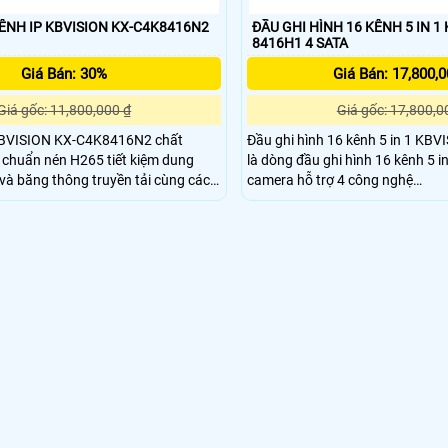
KÊNH IP KBVISION KX-C4K8416N2
ĐẦU GHI HÌNH 16 KÊNH 5 IN 1
8416H1 4 SATA
Giá Bán: 30%
Giá Bán: 17,800,0
Giá gốc: 11,800,000 ₫
Giá gốc: 17,800,0
KBVISION KX-C4K8416N2 chất
Đầu ghi hình 16 kênh 5 in 1 KB
 chuẩn nén H265 tiết kiệm dung
là dòng đầu ghi hình 16 kênh 5 in 1. Hỗ trợ 16
 và băng thông truyền tải cùng các
camera hỗ trợ 4 công nghệ
rợ ghi hình cao cho ra hình ảnh 4K
CVI/TVI/AHD/ANALOG và hỗ trợ 8 kên
 tên miền miễn phí, dễ dàng cài đặt
24 kênh nếu chuyển hết toàn bộ
mềm trên điện thoại thông minh.
Sản phẩm hỗ trợ công nghệ lưu 