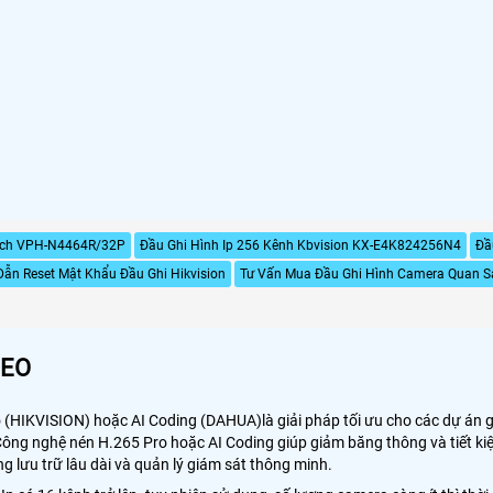
ech VPH-N4464R/32P
Đầu Ghi Hình Ip 256 Kênh Kbvision KX-E4K824256N4
Đầ
ẫn Reset Mật Khẩu Đầu Ghi Hikvision
Tư Vấn Mua Đầu Ghi Hình Camera Quan S
DEO
(HIKVISION) hoặc AI Coding (DAHUA)là giải pháp tối ưu cho các dự án giá
u. Công nghệ nén H.265 Pro hoặc AI Coding giúp giảm băng thông và tiết ki
g lưu trữ lâu dài và quản lý giám sát thông minh.