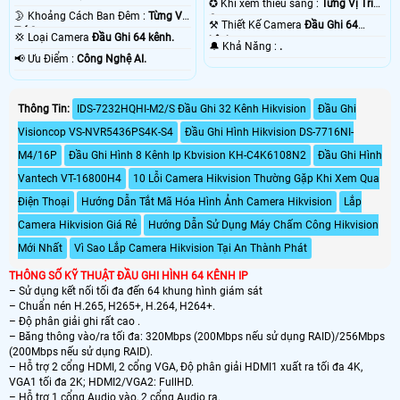
✪ Khi xem thiếu sáng :
Từng Vị Trí
🌛 Khoảng Cách Ban Đêm :
Từng Vị
Camera .
⚒ Thiết Kế Camera
Đầu Ghi 64
Trí Camera .
💢 Loại Camera
Đầu Ghi 64 kênh.
kênh.
️🔔 Khả Năng :
.
️📢 Ưu Điểm :
Công Nghệ AI.
Thông Tin:
IDS-7232HQHI-M2/S Đầu Ghi 32 Kênh Hikvision
Đầu Ghi
Visioncop VS-NVR5436PS4K-S4
Đầu Ghi Hình Hikvision DS-7716NI-
M4/16P
Đầu Ghi Hình 8 Kênh Ip Kbvision KH-C4K6108N2
Đầu Ghi Hình
Vantech VT-16800H4
10 Lỗi Camera Hikvision Thường Gặp Khi Xem Qua
Điện Thoại
Hướng Dẫn Tắt Mã Hóa Hình Ảnh Camera Hikvision
Lắp
Camera Hikvision Giá Rẻ
Hướng Dẫn Sử Dụng Máy Chấm Công Hikvision
Mới Nhất
Vì Sao Lắp Camera Hikvision Tại An Thành Phát
THÔNG SỐ KỸ THUẬT ĐẦU GHI HÌNH 64 KÊNH IP
– Sử dụng kết nối tối đa đến 64 khung hình giám sát
– Chuẩn nén H.265, H265+, H.264, H264+.
– Độ phân giải ghi rất cao .
– Băng thông vào/ra tối đa: 320Mbps (200Mbps nếu sử dụng RAID)/256Mbps
(200Mbps nếu sử dụng RAID).
– Hỗ trợ 2 cổng HDMI, 2 cổng VGA, Độ phân giải HDMI1 xuất ra tối đa 4K,
VGA1 tối đa 2K; HDMI2/VGA2: FullHD.
– Hỗ trợ 1 cổng Audio vào, 2 cổng Audio ra.