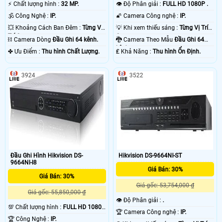
️⚡ Chất lượng hình :
32 MP.
👁 Độ Phân giải :
FULL HD 1080P .
🕉️ Công Nghệ :
IP.
🌠 Camera Công nghệ :
IP.
💥 Khoảng Cách Ban Đêm :
Từng Vị
💡 Khi xem thiếu sáng :
Từng Vị Trí
Trí Camera .
Camera .
⛓ Camera Dòng
Đầu Ghi 64 kênh.
🐉️ Camera Theo Mẫu
Đầu Ghi 64
kênh.
️✤ Ưu Điểm :
Thu hình Chất Lượng.
️₤ Khả Năng :
Thu hình Ổn Định.
3924
3522
Đầu Ghi Hình Hikvision DS-
Hikvision DS-9664NI-ST
9664NI-I8
Giá Bán: 30%
Giá Bán: 30%
Giá gốc: 53,754,000 ₫
Giá gốc: 55,850,000 ₫
👁 Độ Phân giải :
.
💯 Chất lượng hình :
FULL HD 1080P
🏆 Camera Công nghệ :
IP.
.
🏆 Công Nghệ :
IP.