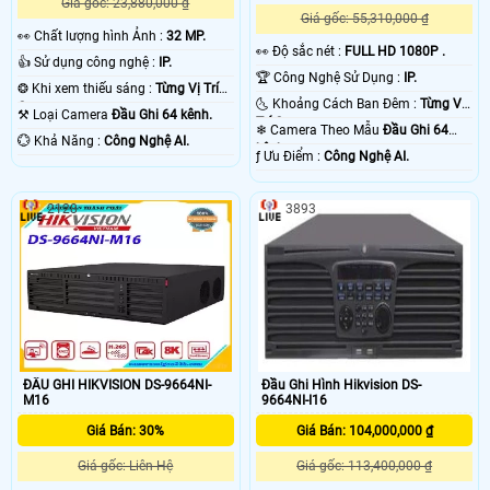
Giá gốc: 23,880,000 ₫
Giá gốc: 55,310,000 ₫
️👀 Chất lượng hình Ảnh :
32 MP.
️👀 Độ sắc nét :
FULL HD 1080P .
👍 Sử dụng công nghệ :
IP.
🏆 Công Nghệ Sử Dụng :
IP.
❂ Khi xem thiếu sáng :
Từng Vị Trí
🌜 Khoảng Cách Ban Đêm :
Từng Vị
Camera .
⚒ Loại Camera
Đầu Ghi 64 kênh.
Trí Camera .
❄ Camera Theo Mẫu
Đầu Ghi 64
️💮 Khả Năng :
Công Nghệ AI.
kênh.
️ƒ Ưu Điểm :
Công Nghệ AI.
2128
3893
ĐẦU GHI HIKVISION DS-9664NI-
Đầu Ghi Hình Hikvision DS-
M16
9664NI-I16
Giá Bán: 30%
Giá Bán: 104,000,000 ₫
Giá gốc: Liên Hệ
Giá gốc: 113,400,000 ₫