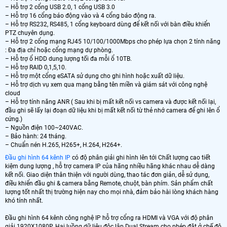
– Hỗ trợ 2 cổng USB 2.0, 1 cổng USB 3.0
– Hỗ trợ 16 cổng báo động vào và 4 cổng báo động ra.
– Hỗ trợ RS232, RS485, 1 cổng keyboard dùng để kết nối với bàn điều khiển
PTZ chuyên dụng.
– Hỗ trợ 2 cổng mạng RJ45 10/100/1000Mbps cho phép lựa chọn 2 tính năng
: Đa địa chỉ hoặc cổng mạng dự phòng.
– Hỗ trợ ổ HDD dung lượng tối đa mỗi ổ 10TB.
– Hỗ trợ RAID 0,1,5,10.
– Hỗ trợ một cổng eSATA sử dụng cho ghi hình hoặc xuất dữ liệu.
– Hỗ trợ dịch vụ xem qua mạng bằng tên miền và giám sát với công nghệ
cloud
– Hỗ trợ tính năng ANR ( Sau khi bị mất kết nối vs camera và được kết nối lại,
đầu ghi sẽ lấy lại đoạn dữ liệu khi bị mất kết nối từ thẻ nhớ camera để ghi lên ổ
cứng.)
– Nguồn điện 100~240VAC.
– Bảo hành: 24 tháng.
– Chuẩn nén H.265, H265+, H.264, H264+.
Đầu ghi hình 64 kênh IP
có độ phân giải ghi hình lên tới Chất lượng cao tiết
kiệm dung lượng , hỗ trợ camera IP của hãng nhiều hãng khác nhau dễ dàng
kết nối. Giao diện thân thiện với người dùng, thao tác đơn giản, dễ sử dụng,
điều khiển đầu ghi & camera bằng Remote, chuột, bàn phím. Sản phẩm chất
lượng tốt nhất thị trường hiện nay cho mọi nhà, đảm bảo hài lòng khách hàng
khó tính nhất.
Đầu ghi hình 64 kênh công nghệ IP hỗ trợ cổng ra HDMI và VGA với độ phân
giải 1920X1080P. Hai luồng dữ liệu độc lập Dual Stream cho phép đặt ở chế độ