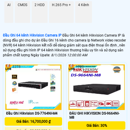
AI
CMOS
2 HDD
H.265 Pro +
4 Kênh
Đầu Ghi 64 kênh Hikvision Camera IP
Đầu Ghi 64 kênh Hikvision Camera IP là
'
dòng đầu ghi cho dự án Đầu Ghi 16 kênh cho camera Ip Network video recoder
(NVR) 64 kênh Hikvision kết nối dễ dàng giám sát qua điện thoại ổn định , nên
sử dụng đầu ghi hình IP 64 kênh Hikvision thương hiệu uy tín và sử dụng sản
phẩm chất lượng Ngày Upate:
8/1/2026 12:00:00 AM
2278
1729
Đầu Ghi Hikvision DS-7764NI-M4
ĐẦU GHI HIKVISION DS-9664NI-
M8
Giá Bán: 16,700,000 ₫
Giá Bán: 30%