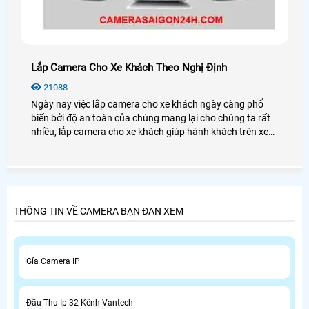
Lắp Camera Cho Xe Khách Theo Nghị Định
21088
Ngày nay việc lắp camera cho xe khách ngày càng phổ
biến bởi độ an toàn của chúng mang lại cho chúng ta rất
nhiều, lắp camera cho xe khách giúp hành khách trên xe
có thể tin tưởng và đi xe, bảo vệ hành khách tránh khỏi
những tên trộm cắp, móc túi trên xe và còn nhiều lợi ích
khác. Tuy nhiên việc lựa chọn thiết bị camera cần phải hợp
quy với nghị định 10/2020 NĐ-CP, THÔNG TƯ
12/2020/TT-BGTVT VÀ THÔNG TƯ
THÔNG TIN VỀ CAMERA BẠN ĐAN XEM
Gía Camera IP
Đầu Thu Ip 32 Kênh Vantech