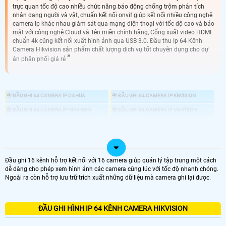
trực quan tốc độ cao nhiều chức năng báo động chống trộm phân tích
nhận dạng người và vật, chuẩn kết nối onvif giúp kết nối nhiều công nghệ
camera Ip khác nhau giám sát qua mạng điện thoại với tốc độ cao và bảo
mật với công nghệ Cloud và Tên miền chính hãng, Cổng xuất video HDMI
chuẩn 4k cũng kết nối xuất hình ảnh qua USB 3.0. Đầu thu Ip 64 Kênh
Camera Hikvision sản phẩm chất lượng dịch vụ tốt chuyên dụng cho dự
án phân phối giá rẻ
📇 ĐẦU GHI 64 CAMERA IP DAHUA
📇 ĐẦU GHI 64 CAMERA IP KBVISION
📇 ĐẦU GHI 64 CAMERA IP HIKVISON
📇 ĐẦU GHI 64 CAMERA IP VANTECH
📼 ĐẦU GHI CAMERA
💾 ĐẦU GHI CAMERA HD ANALOG
📀 ĐẦU GHI CAMERA IP
Đầu ghi 16 kênh hỗ trợ kết nối với 16 camera giúp quản lý tập trung một cách
Đầu Thu 64 camera Ip Thường sử dụng cho những dự án lớn. Nhà mày, tòa
dễ dàng cho phép xem hình ảnh các camera cùng lúc với tốc độ nhanh chóng.
nhà , văn phòng lớn, chung cư cao cấp, nhà xưởng. giải pháp sử dụng đầu ghi
Ngoài ra còn hỗ trợ lưu trữ trích xuất những dữ liệu mà camera ghi lại được.
hình 64 kênh Hikvision IP ngày nay cũng it sử dụng hơn. Thay vào dó thường
sử dụng đầu thu 16 kênh IP và đầu ghi 32 Kênh IP để linh động cũng như tiết
kiệm chi phí hơn
ĐẦU GHI HÌNH IP 64 KÊNH CAMERA HIKVISION