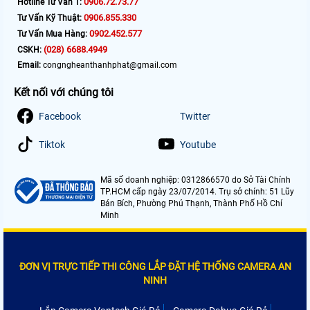
0906.72.73.77
Hotline Tư Vấn 1:
0906.855.330
Tư Vấn Kỹ Thuật:
0902.452.577
Tư Vấn Mua Hàng:
(028) 6688.4949
CSKH:
Email:
congngheanthanhphat@gmail.com
Kết nối với chúng tôi
Facebook
Twitter
Tiktok
Youtube
Mã số doanh nghiệp: 0312866570 do Sở Tài Chính
TP.HCM cấp ngày 23/07/2014. Trụ sở chính: 51 Lũy
Bán Bích, Phường Phú Thạnh, Thành Phố Hồ Chí
Minh
ĐƠN VỊ TRỰC TIẾP THI CÔNG LẮP ĐẶT HỆ THỐNG CAMERA AN
NINH