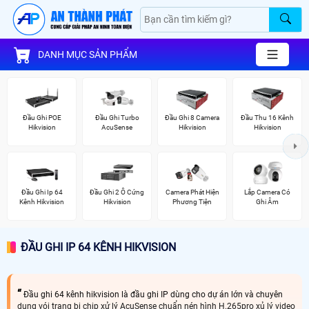
DANH MỤC SẢN PHẨM
Đầu Ghi POE
Đầu Ghi Turbo
Đầu Ghi 8 Camera
Đầu Thu 16 Kênh
Hikvision
AcuSense
Hikvision
Hikvision
Đầu Ghi Ip 64
Đầu Ghi 2 Ổ Cứng
Camera Phát Hiện
Lắp Camera Có
Kênh Hikvision
Hikvision
Phương Tiện
Ghi Âm
ĐẦU GHI IP 64 KÊNH HIKVISION
Đầu ghi 64 kênh hikvision là đầu ghi IP dùng cho dự án lớn và chuyên
dụng vói trang bị chip xử lý AcuSense chuẩn nén hình H.265pro xủ lý video