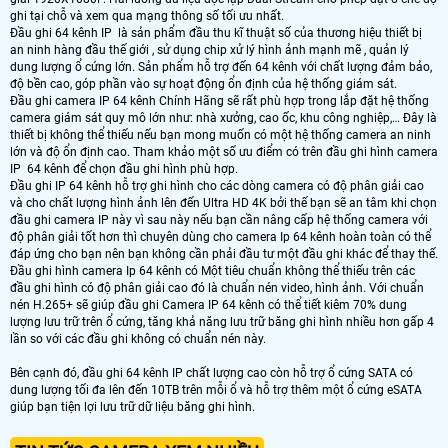
ghi tại chỗ và xem qua mạng thông số tối ưu nhất.
Đầu ghi 64 kênh IP là sản phẩm đầu thu kĩ thuật số của thương hiệu thiết bị
an ninh hàng đầu thế giới , sử dụng chip xử lý hình ảnh mạnh mẽ , quản lý
dung lượng ổ cứng lớn. Sản phẩm hỗ trợ đến 64 kênh với chất lượng đảm bảo,
độ bền cao, góp phần vào sự hoạt động ổn định của hệ thống giám sát.
Đầu ghi camera IP 64 kênh Chính Hãng sẽ rất phù hợp trong lắp đặt hệ thống
camera giám sát quy mô lớn như: nhà xưởng, cao ốc, khu công nghiệp,… Đây là
thiết bị không thể thiếu nếu bạn mong muốn có một hệ thống camera an ninh
lớn và độ ổn định cao. Tham khảo một số ưu điểm có trên đầu ghi hình camera
IP 64 kênh để chọn đầu ghi hình phù hợp.
Đầu ghi IP 64 kênh hỗ trợ ghi hình cho các dòng camera có độ phân giải cao
và cho chất lượng hình ảnh lên đến Ultra HD 4K bởi thế bạn sẽ an tâm khi chọn
đầu ghi camera IP này vì sau này nếu bạn cần nâng cấp hệ thống camera với
độ phân giải tốt hơn thì chuyên dùng cho camera Ip 64 kênh hoàn toàn có thể
đáp ứng cho bạn nên bạn không cần phải đầu tư một đầu ghi khác để thay thế.
Đầu ghi hình camera Ip 64 kênh có Một tiêu chuẩn không thể thiếu trên các
đầu ghi hình có độ phân giải cao đó là chuẩn nén video, hình ảnh. Với chuẩn
nén H.265+ sẽ giúp đầu ghi Camera IP 64 kênh có thể tiết kiêm 70% dung
lượng lưu trữ trên ổ cứng, tăng khả năng lưu trữ băng ghi hình nhiều hơn gấp 4
lần so với các đầu ghi không có chuẩn nén này.
Bên cạnh đó, đầu ghi 64 kênh IP chất lượng cao còn hỗ trợ ổ cứng SATA có
dung lượng tối đa lên đến 10TB trên mỗi ổ và hỗ trợ thêm một ổ cứng eSATA
giúp bạn tiện lợi lưu trữ dữ liệu băng ghi hình.