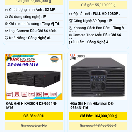
Giá gốc: 23,880,000 ₫
Giá gốc: 55,310,000 ₫
️👀 Chất lượng hình Ảnh :
32 MP.
️👀 Độ sắc nét :
FULL HD 1080P .
👍 Sử dụng công nghệ :
IP.
🏆 Công Nghệ Sử Dụng :
IP.
❂ Khi xem thiếu sáng :
Từng Vị Trí
🌜 Khoảng Cách Ban Đêm :
Từng Vị
Camera .
⚒ Loại Camera
Đầu Ghi 64 kênh.
Trí Camera .
❄ Camera Theo Mẫu
Đầu Ghi 64
️💮 Khả Năng :
Công Nghệ AI.
kênh.
️ƒ Ưu Điểm :
Công Nghệ AI.
2129
3893
ĐẦU GHI HIKVISION DS-9664NI-
Đầu Ghi Hình Hikvision DS-
M16
9664NI-I16
Giá Bán: 30%
Giá Bán: 104,000,000 ₫
Giá gốc: Liên Hệ
Giá gốc: 113,400,000 ₫