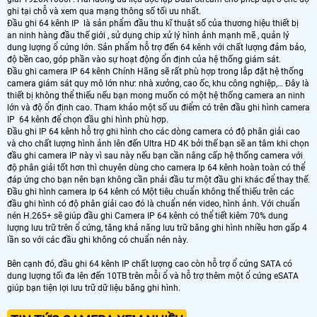
ghi tại chỗ và xem qua mạng thông số tối ưu nhất.
Đầu ghi 64 kênh IP là sản phẩm đầu thu kĩ thuật số của thương hiệu thiết bị
an ninh hàng đầu thế giới , sử dụng chip xử lý hình ảnh mạnh mẽ , quản lý
dung lượng ổ cứng lớn. Sản phẩm hỗ trợ đến 64 kênh với chất lượng đảm bảo,
độ bền cao, góp phần vào sự hoạt động ổn định của hệ thống giám sát.
Đầu ghi camera IP 64 kênh Chính Hãng sẽ rất phù hợp trong lắp đặt hệ thống
camera giám sát quy mô lớn như: nhà xưởng, cao ốc, khu công nghiệp,… Đây là
thiết bị không thể thiếu nếu bạn mong muốn có một hệ thống camera an ninh
lớn và độ ổn định cao. Tham khảo một số ưu điểm có trên đầu ghi hình camera
IP 64 kênh để chọn đầu ghi hình phù hợp.
Đầu ghi IP 64 kênh hỗ trợ ghi hình cho các dòng camera có độ phân giải cao
và cho chất lượng hình ảnh lên đến Ultra HD 4K bởi thế bạn sẽ an tâm khi chọn
đầu ghi camera IP này vì sau này nếu bạn cần nâng cấp hệ thống camera với
độ phân giải tốt hơn thì chuyên dùng cho camera Ip 64 kênh hoàn toàn có thể
đáp ứng cho bạn nên bạn không cần phải đầu tư một đầu ghi khác để thay thế.
Đầu ghi hình camera Ip 64 kênh có Một tiêu chuẩn không thể thiếu trên các
đầu ghi hình có độ phân giải cao đó là chuẩn nén video, hình ảnh. Với chuẩn
nén H.265+ sẽ giúp đầu ghi Camera IP 64 kênh có thể tiết kiêm 70% dung
lượng lưu trữ trên ổ cứng, tăng khả năng lưu trữ băng ghi hình nhiều hơn gấp 4
lần so với các đầu ghi không có chuẩn nén này.
Bên cạnh đó, đầu ghi 64 kênh IP chất lượng cao còn hỗ trợ ổ cứng SATA có
dung lượng tối đa lên đến 10TB trên mỗi ổ và hỗ trợ thêm một ổ cứng eSATA
giúp bạn tiện lợi lưu trữ dữ liệu băng ghi hình.