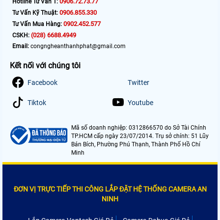
0906.72.73.77
Hotline Tư Vấn 1:
0906.855.330
Tư Vấn Kỹ Thuật:
0902.452.577
Tư Vấn Mua Hàng:
(028) 6688.4949
CSKH:
Email:
congngheanthanhphat@gmail.com
Kết nối với chúng tôi
Facebook
Twitter
Tiktok
Youtube
Mã số doanh nghiệp: 0312866570 do Sở Tài Chính
TP.HCM cấp ngày 23/07/2014. Trụ sở chính: 51 Lũy
Bán Bích, Phường Phú Thạnh, Thành Phố Hồ Chí
Minh
ĐƠN VỊ TRỰC TIẾP THI CÔNG LẮP ĐẶT HỆ THỐNG CAMERA AN
NINH