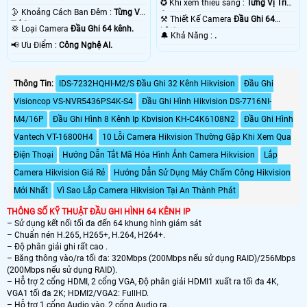
✪ Khi xem thiếu sáng :
Từng Vị Trí
🌛 Khoảng Cách Ban Đêm :
Từng Vị
Camera .
⚒ Thiết Kế Camera
Đầu Ghi 64
Trí Camera .
💢 Loại Camera
Đầu Ghi 64 kênh.
kênh.
️🔔 Khả Năng :
.
️📢 Ưu Điểm :
Công Nghệ AI.
Thông Tin:
IDS-7232HQHI-M2/S Đầu Ghi 32 Kênh Hikvision
Đầu Ghi
Visioncop VS-NVR5436PS4K-S4
Đầu Ghi Hình Hikvision DS-7716NI-
M4/16P
Đầu Ghi Hình 8 Kênh Ip Kbvision KH-C4K6108N2
Đầu Ghi Hình
Vantech VT-16800H4
10 Lỗi Camera Hikvision Thường Gặp Khi Xem Qua
Điện Thoại
Hướng Dẫn Tắt Mã Hóa Hình Ảnh Camera Hikvision
Lắp
Camera Hikvision Giá Rẻ
Hướng Dẫn Sử Dụng Máy Chấm Công Hikvision
Mới Nhất
Vì Sao Lắp Camera Hikvision Tại An Thành Phát
THÔNG SỐ KỸ THUẬT ĐẦU GHI HÌNH 64 KÊNH IP
– Sử dụng kết nối tối đa đến 64 khung hình giám sát
– Chuẩn nén H.265, H265+, H.264, H264+.
– Độ phân giải ghi rất cao .
– Băng thông vào/ra tối đa: 320Mbps (200Mbps nếu sử dụng RAID)/256Mbps
(200Mbps nếu sử dụng RAID).
– Hỗ trợ 2 cổng HDMI, 2 cổng VGA, Độ phân giải HDMI1 xuất ra tối đa 4K,
VGA1 tối đa 2K; HDMI2/VGA2: FullHD.
– Hỗ trợ 1 cổng Audio vào, 2 cổng Audio ra.