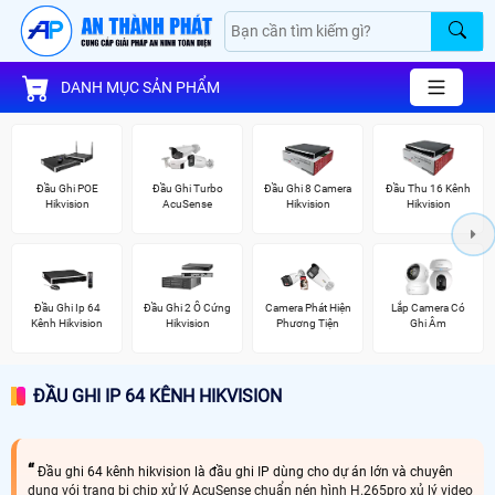
DANH MỤC SẢN PHẨM
Đầu Ghi POE
Đầu Ghi Turbo
Đầu Ghi 8 Camera
Đầu Thu 16 Kênh
Hikvision
AcuSense
Hikvision
Hikvision
Đầu Ghi Ip 64
Đầu Ghi 2 Ổ Cứng
Camera Phát Hiện
Lắp Camera Có
Kênh Hikvision
Hikvision
Phương Tiện
Ghi Âm
ĐẦU GHI IP 64 KÊNH HIKVISION
Đầu ghi 64 kênh hikvision là đầu ghi IP dùng cho dự án lớn và chuyên
dụng vói trang bị chip xử lý AcuSense chuẩn nén hình H.265pro xủ lý video