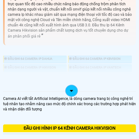
trực quan tốc độ cao nhiều chức năng báo động chống trộm phân tích
nhận dạng người và vật, chuẩn kết nối onvif giúp kết nối nhiều công nghệ
camera Ip khác nhau giám sát qua mạng điện thoại với tốc độ cao và bảo
mật với công nghệ Cloud và Tên miền chính hãng, Cổng xuất video HDMI
chuẩn 4k cũng kết nối xuất hình ảnh qua USB 3.0. Đầu thu Ip 64 Kênh
Camera Hikvision sản phẩm chất lượng dịch vụ tốt chuyên dụng cho dự
án phân phối giá rẻ
📇 ĐẦU GHI 64 CAMERA IP DAHUA
📇 ĐẦU GHI 64 CAMERA IP KBVISION
📇 ĐẦU GHI 64 CAMERA IP HIKVISON
📇 ĐẦU GHI 64 CAMERA IP VANTECH
📼 ĐẦU GHI CAMERA
💾 ĐẦU GHI CAMERA HD ANALOG
📀 ĐẦU GHI CAMERA IP
Camera AI viết tắt Artificial Intelligence, là dòng camera trang bị công nghệ trí
Đầu Thu 64 camera Ip Thường sử dụng cho những dự án lớn. Nhà mày, tòa
tuệ nhân tạo nhằm nâng cao mức độ chính xác trong các trường hợp phát hiện
nhà , văn phòng lớn, chung cư cao cấp, nhà xưởng. giải pháp sử dụng đầu ghi
và nhận diện đối tượng
hình 64 kênh Hikvision IP ngày nay cũng it sử dụng hơn. Thay vào dó thường
sử dụng đầu thu 16 kênh IP và đầu ghi 32 Kênh IP để linh động cũng như tiết
kiệm chi phí hơn
ĐẦU GHI HÌNH IP 64 KÊNH CAMERA HIKVISION