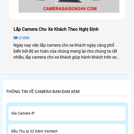
Lắp Camera Cho Xe Khách Theo Nghị Định
21090
Ngày nay việc lắp camera cho xe khách ngày càng phổ
biến bởi độ an toàn của chúng mang lại cho chúng ta rất
nhiều, lắp camera cho xe khách giúp hành khách trên xe
có thể tin tưởng và đi xe, bảo vệ hành khách tránh khỏi
những tên trộm cắp, móc túi trên xe và còn nhiều lợi ích
khác. Tuy nhiên việc lựa chọn thiết bị camera cần phải hợp
quy với nghị định 10/2020 NĐ-CP, THÔNG TƯ
12/2020/TT-BGTVT VÀ THÔNG TƯ
THÔNG TIN VỀ CAMERA BẠN ĐAN XEM
Gía Camera IP
Đầu Thu Ip 32 Kênh Vantech