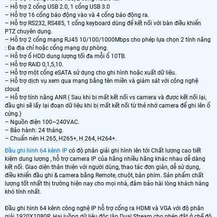
– Hỗ trợ 2 cổng USB 2.0, 1 cổng USB 3.0
– Hỗ trợ 16 cổng báo động vào và 4 cổng báo động ra.
– Hỗ trợ RS232, RS485, 1 cổng keyboard dùng để kết nối với bàn điều khiển
PTZ chuyên dụng.
– Hỗ trợ 2 cổng mạng RJ45 10/100/1000Mbps cho phép lựa chọn 2 tính năng
: Đa địa chỉ hoặc cổng mạng dự phòng.
– Hỗ trợ ổ HDD dung lượng tối đa mỗi ổ 10TB.
– Hỗ trợ RAID 0,1,5,10.
– Hỗ trợ một cổng eSATA sử dụng cho ghi hình hoặc xuất dữ liệu.
– Hỗ trợ dịch vụ xem qua mạng bằng tên miền và giám sát với công nghệ
cloud
– Hỗ trợ tính năng ANR ( Sau khi bị mất kết nối vs camera và được kết nối lại,
đầu ghi sẽ lấy lại đoạn dữ liệu khi bị mất kết nối từ thẻ nhớ camera để ghi lên ổ
cứng.)
– Nguồn điện 100~240VAC.
– Bảo hành: 24 tháng.
– Chuẩn nén H.265, H265+, H.264, H264+.
Đầu ghi hình 64 kênh IP
có độ phân giải ghi hình lên tới Chất lượng cao tiết
kiệm dung lượng , hỗ trợ camera IP của hãng nhiều hãng khác nhau dễ dàng
kết nối. Giao diện thân thiện với người dùng, thao tác đơn giản, dễ sử dụng,
điều khiển đầu ghi & camera bằng Remote, chuột, bàn phím. Sản phẩm chất
lượng tốt nhất thị trường hiện nay cho mọi nhà, đảm bảo hài lòng khách hàng
khó tính nhất.
Đầu ghi hình 64 kênh công nghệ IP hỗ trợ cổng ra HDMI và VGA với độ phân
giải 1920X1080P. Hai luồng dữ liệu độc lập Dual Stream cho phép đặt ở chế độ