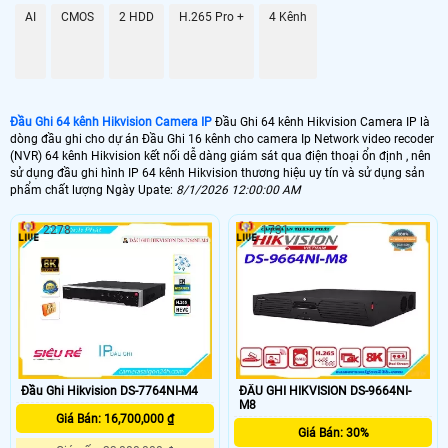
AI
CMOS
2 HDD
H.265 Pro +
4 Kênh
Đầu Ghi 64 kênh Hikvision Camera IP
Đầu Ghi 64 kênh Hikvision Camera IP là
'
dòng đầu ghi cho dự án Đầu Ghi 16 kênh cho camera Ip Network video recoder
(NVR) 64 kênh Hikvision kết nối dễ dàng giám sát qua điện thoại ổn định , nên
sử dụng đầu ghi hình IP 64 kênh Hikvision thương hiệu uy tín và sử dụng sản
phẩm chất lượng Ngày Upate:
8/1/2026 12:00:00 AM
2278
1731
Đầu Ghi Hikvision DS-7764NI-M4
ĐẦU GHI HIKVISION DS-9664NI-
M8
Giá Bán: 16,700,000 ₫
Giá Bán: 30%