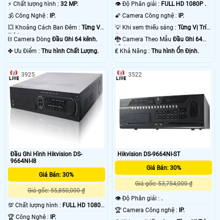
️⚡ Chất lượng hình :
32 MP.
👁 Độ Phân giải :
FULL HD 1080P .
🕉️ Công Nghệ :
IP.
🌠 Camera Công nghệ :
IP.
💥 Khoảng Cách Ban Đêm :
Từng Vị
💡 Khi xem thiếu sáng :
Từng Vị Trí
Trí Camera .
Camera .
⛓ Camera Dòng
Đầu Ghi 64 kênh.
🐉️ Camera Theo Mẫu
Đầu Ghi 64
kênh.
️✤ Ưu Điểm :
Thu hình Chất Lượng.
️₤ Khả Năng :
Thu hình Ổn Định.
3925
3522
Đầu Ghi Hình Hikvision DS-
Hikvision DS-9664NI-ST
9664NI-I8
Giá Bán: 30%
Giá Bán: 30%
Giá gốc: 53,754,000 ₫
Giá gốc: 55,850,000 ₫
👁 Độ Phân giải :
.
💯 Chất lượng hình :
FULL HD 1080P
🏆 Camera Công nghệ :
IP.
.
🏆 Công Nghệ :
IP.