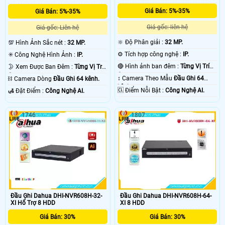
Giá Bán: 5%-35%
Giá Bán: 5%-35%
Giá gốc: liên hệ
Giá gốc: Liên hệ
🔆 Độ Phân giải :
32 MP.
💯 Hình Ảnh Sắc nét :
32 MP.
⚙ Tích hợp công nghệ :
IP.
✳️ Công Nghệ Hình Ảnh :
IP.
🔴 Hình ảnh ban đêm :
Từng Vị Trí
🌛 Xem Được Ban Đêm :
Từng Vị Trí
Camera .
Camera .
↕️ Camera Theo Mẫu
Đầu Ghi 64
⛓ Camera Dòng
Đầu Ghi 64 kênh.
kênh.
️🆑 Điểm Nỗi Bật :
Công Nghệ AI.
️🛃 Đặt Điểm :
Công Nghệ AI.
1746
1807
Đầu Ghi Dahua DHI-NVR608H-32-
Đầu Ghi Dahua DHI-NVR608H-64-
XI Hổ Trợ 8 HDD
XI 8 HDD
Giá Bán: 30%
Giá Bán: 30%