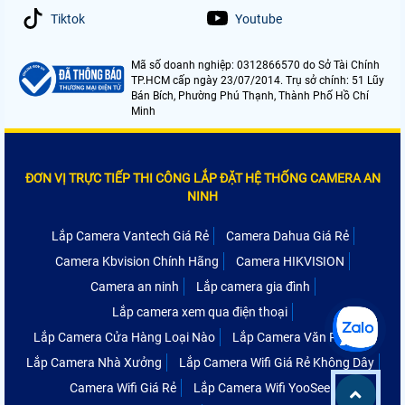
Tiktok
Youtube
Mã số doanh nghiệp: 0312866570 do Sở Tài Chính
TP.HCM cấp ngày 23/07/2014. Trụ sở chính: 51 Lũy
Bán Bích, Phường Phú Thạnh, Thành Phố Hồ Chí
Minh
ĐƠN VỊ TRỰC TIẾP THI CÔNG LẮP ĐẶT HỆ THỐNG CAMERA AN
NINH
Lắp Camera Vantech Giá Rẻ
Camera Dahua Giá Rẻ
Camera Kbvision Chính Hãng
Camera HIKVISION
Camera an ninh
Lắp camera gia đình
Lắp camera xem qua điện thoại
Lắp Camera Cửa Hàng Loại Nào
Lắp Camera Văn Phòng
Lắp Camera Nhà Xưởng
Lắp Camera Wifi Giá Rẻ Không Dây
Camera Wifi Giá Rẻ
Lắp Camera Wifi YooSee