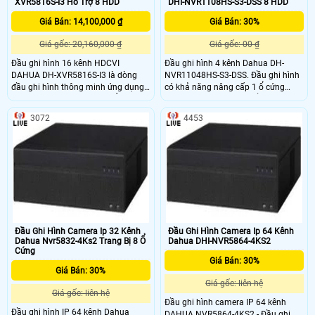
XVR5816S-I3 Hổ Trợ 8 HDD
DHI-NVR1108HS-S3-DSS 8 HDD
Giá Bán: 14,100,000 ₫
Giá Bán: 30%
Giá gốc: 20,160,000 ₫
Giá gốc: 00 ₫
Đầu ghi hình 16 kênh HDCVI
Đầu ghi hình 4 kênh Dahua DH-
DAHUA DH-XVR5816S-I3 là dòng
NVR11048HS-S3-DSS. Đầu ghi hình
đầu ghi hình thông minh ứng dụng
có khả năng nâng cấp 1 ổ cứng
công nghệ AI thông minh hỗ trợ lắp
SATA lên đến 4TB, có thể kết hợp
camera có độ phân giải lên đến
nhiều loại camera khác nhau.
3072
4453
6.0mp với chuẩn nén hình ảnh
Dahua NVR1104HS-S3-DSS là dòng
H265+ cho chất lượng hình ảnh sắc
sản phẩm đầu ghi hình IP Lite giá rẻ
nét và tiết kiệm băng thông lưu trữ
chuẩn nén H
giúp tiết kiệm chi phí đầu tư bộ lưu
trữ
Đầu Ghi Hình Camera Ip 32 Kênh
Đầu Ghi Hình Camera Ip 64 Kênh
Dahua Nvr5832-4Ks2 Trang Bị 8 Ổ
Dahua DHI-NVR5864-4KS2
Cứng
Giá Bán: 30%
Giá Bán: 30%
Giá gốc: liên hệ
Giá gốc: liên hệ
Đầu ghi hình camera IP 64 kênh
Đầu ghi hình IP 64 kênh Dahua
DAHUA NVR5864-4KS2 - Đầu ghi