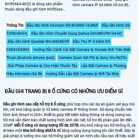
NVR5464-4KS2 là dòng sản phẩm
hình camera IP 64 kênh hỗ trợ độ
thuộc dòng đầu ghi hình NVR5xxx-
phân giải lên đến 4K - - Tên miền
4KS2 Series với các tính năng vượt
miễn phí trọn đời dahuaddns, quản
trội như băng thông đầu vào lên đến
lý đồng thời 128 tài khoản kết nối. -
320Mpbs, hỗ trợ camera 4K, hình
Thông Tin:
Đầu Ghi Hình Kbvision KR-4K9000-16-8NR
Đầu Ghi Hinh DS-
Nguồn điện cung cấp:
ảnh hiển thị lên đến 4K, hỗ trợ
100~240VAC, 50/60 Hz. - Công
7208HGHI-K
Đầu Ghi Hình Chuyên Dụng Dahua DHI-MXVR4104-GC
camera 12MP, một số mã hỗ trợ
suất: 16. 7W (không ổ cứng)
matrix HDMI, chế độ hiển thị cho
Đầu Ghi Hình Questek Win-8404NVR
Đầu Thu IP 4 Kênh KX-
phép lên đến 16CH 1080P và rất
C4K8104SN3
Hướng Dẫn Cách Cài Đặt Camera Ip Yoosee Wifi Trên Điện
nhiều tính năng khác.
Thoại (Android, Iphone, Ipad)
Camera Quan Sát Ptz Ip Sony Snc-Rz25n
Giải Pháp Camera Ip Cho Hiệu Thuốc Tây
Lắp Đặt Camera Ip Thương
Hiệu Hikvision Giá Rẻ
Hướng Dẫn Lắp Đặt Camera Ip Wifi Tại Nhà
ĐẦU GHI TRANG BỊ 8 Ổ CỨNG CÓ NHỮNG ƯU ĐIỂM GÌ
Đầu ghi hình cao cấp hỗ trợ 8 ổ cứng
, phù hợp cho các dự án giám sát quy mô
lớn, với khả năng quản lý 32 kênh camera IP thông minh. Sử dụng chuẩn nén
hình ảnh Smart H.265+, thiết bị giúp tiết kiệm băng thông và dung lượng lưu
trữ mà vẫn đảm bảo chất lượng hình ảnh sắc nét, hỗ trợ độ phân giải lên đến
32MP.
Mỗi ổ cứng có dung lượng tối đa 20TB
, cho khả năng lưu trữ khổng lồ, và
đi kèm một
khe mở rộng eSATA
để tăng cường dung lượng khi cần thiết. Đây là
giải pháp lý tưởng cho các hệ thống giám sát an ninh yêu cầu cao về hiệu suất