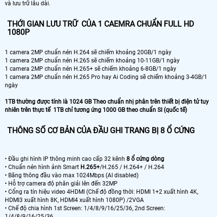
và lưu trữ lâu dài.
THỚI GIAN LƯU TRỮ CỦA 1 CAEMRA CHUẨN FULL HD
1080P
1 camera 2MP chuẩn nén H.264 sẽ chiếm khoảng 20GB/1 ngày
1 camera 2MP chuẩn nén H.265 sẽ chiếm khoảng 10-11GB/1 ngày
1 camera 2MP chuẩn nén H.265+ sẽ chiếm khoảng 6-8GB/1 ngày
1 camera 2MP chuẩn nén H.265 Pro hay Ai Coding sẽ chiếm khoảng 3-4GB/1
ngày
1TB thường được tính là 1024 GB Theo chuẩn nhị phân trên thiết bị điện tử tuy
nhiên trên thực tế 1TB chỉ tương ứng 1000 GB theo chuẩn SI (quốc tế)
THÔNG SỐ CƠ BẢN CỦA ĐẦU GHI TRANG BỊ 8 Ổ CỨNG
• Đầu ghi hình IP thông minh cao cấp 32 kênh
8 ổ cứng dòng
• Chuẩn nén hình ảnh Smart
H.265+
/H.265 / H.264+ / H.264
• Băng thông đầu vào max 1024Mbps (AI disabled)
• Hỗ trợ camera độ phân giải lên đến 32MP
• Cổng ra tín hiệu video 4HDMI (Chế độ đồng thời: HDMI 1+2 xuất hình 4K,
HDMI3 xuất hình 8K, HDMI4 xuất hình 1080P) /2VGA
• Chế độ chia hình 1st Screen: 1/4/8/9/16/25/36, 2nd Screen:
1/4/8/9/16/25/36