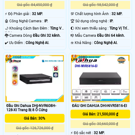
Giá gốc: 84,450,000 ₫
Giá gốc: 98,542,000 ₫
️⚡ Độ Phân giải :
32 MP.
💯 Chất lượng hình Ảnh :
32 MP.
🤖️ Công Nghệ Camera :
IP.
🏆 Sử dụng công nghệ :
IP.
🌙 Khoảng Cách Ban Đêm :
Từng Vị
🌔 Khi xem thiếu sáng :
Từng Vị Trí
Trí Camera .
Camera .
🐉️ Camera Dòng
Đầu Ghi 32 kênh.
🎼️ Mẫu Camera
Đầu Ghi 64 kênh.
️✔️ Ưu Điểm :
Công Nghệ AI.
️☣️ Khả Năng :
Công Nghệ AI.
1668
2000
Đầu Ghi Dahua DHI-NVR608H-
ĐẦU GHI DAHUA DHI-NVR5816-EI
128-XI Trang Bị 8 Ổ Cứng
Giá Bán: 21,500,000 ₫
Giá Bán: 30%
Giá gốc: 30,660,000 ₫
Giá gốc: 126,726,000 ₫
️⚡ Độ sắc nét :
32 MP.