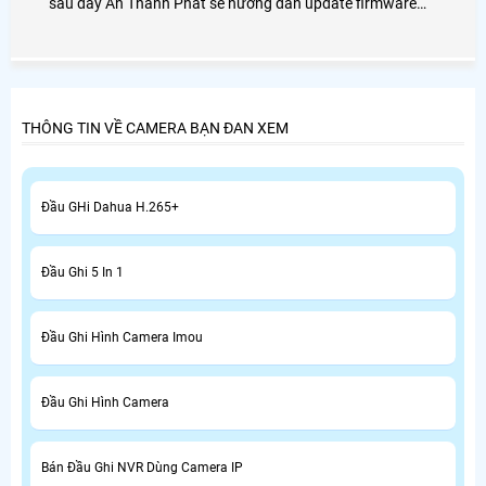
sau đây An Thành Phát sẽ hướng dẫn update firmware
đầu ghi hình KX-7104TD5 một cách chi tiết nhất dành cho
bạn.
THÔNG TIN VỀ CAMERA BẠN ĐAN XEM
Đầu GHi Dahua H.265+
Đầu Ghi 5 In 1
Đầu Ghi Hình Camera Imou
Đầu Ghi Hình Camera
Bán Đầu Ghi NVR Dùng Camera IP