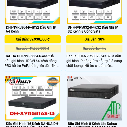
mở rộng lưu trữ.
DHI-NVR5864-R-4KS2 Đầu Ghi IP
DHI-NVR5832-R-4KS2 Đầu Ghi IP
64 Kênh
32 Kênh 8 Cổng Sata
Giá Bán: 39,930,000 ₫
Giá Bán: 30%
Giá gốc: 41,500,000 ₫
Giá gốc: liên hệ
DAHUA DHI-NVR5864-R-4KS2 là
Dahua DHI-NVR5832-R-4KS2 là đầu
đầu ghi hình HDCVI 64 kênh dòng
ghi hình IP dòng Pro hỗ trợ 8 ổ cứng
PRO hỗ trợ PoE, hỗ trợ lên đến 4K.
chất lượng. Hỗ trợ chuẩn nén
Đầu ghi HDCVI DHI-NVR5864-R-
H.265+ giúp tiết kiệm băng thông
4KS2 thiết kế vỏ kim loại, có khe tản
và lưu trữ giám sát. hỗ trợ băng
2803
4915
nhiệt tốt, giúp hệ thống hoạt động
thông đầu vào max 320Mpb
ổn định, lâu dài, cho chất lượng hình
ảnh, phù hợp với các dự án văn
phòng, nhà xưởng, công ty,
Đầu Ghi Hình 16 Kênh DAHUA DH-
Đầu Ghi Hình 8 Kênh Lite Dahua