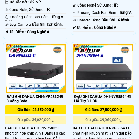
🦉 Độ sắc nét :
32 MP.
🌠 Công Nghệ Sử Dụng :
IP.
⚛️ Công Nghệ Sử Dụng :
IP.
🔅 Khoảng Cách Ban Đêm :
Từng Vị
🌜 Khoảng Cách Ban Đêm :
Từng Vị
Trí Camera .
🎨 Camera Dòng
Đầu Ghi 16 kênh.
Trí Camera .
🤹 Loại Camera
Đầu Ghi 128 kênh.
️✔️ Ưu Điểm :
Công Nghệ AI.
️🔈 Ưu Điểm :
Công Nghệ AI.
1823
2039
ĐẦU GHI DAHUA DHI-NVR5832-EI
ĐẦU GHI DAHUA DHI-NVR5864-EI
8 Cổng Sata
Hổ Trợ 8 HDD
Giá Bán: 23,850,000 ₫
Giá Bán: 27,500,000 ₫
Giá gốc: 34,020,000 ₫
Giá gốc: 39,060,000 ₫
ĐẦU GHI DAHUA DHI-NVR5832-EI
ĐẦU GHI DAHUA DHI-NVR5864-EI
nhờ tích hợp chip AI và Dahua's các
phát hiện khuôn mặt; vành đai bảo
thuật toán học sâu tiên tiến, ĐẦU
vệ; nhận dạng khuôn mặt; siêu dữ