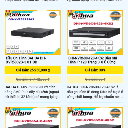
GHI DAHUA DHI-NVR5832-EI hỗ trợ
liệu video con người, phương tiện cơ
nhiều loại Các chức năng AI, chẳng
giới và phương tiện không có động
2361
1910
hạn như nhận dạng khuôn mặt và
cơ; SM Plus; phân tích âm thanh
chu vi có độ chính xác cao sự bảo
nổi; phân phối đám đông; đếm
vệ. Họ rút ngắn thời gian phản hồi
người; ANPR; mật độ giao thông;
các sự kiện và tạo video tương tác
bản đồ nhiệt.
nhiều hơn.
Đầu Ghi Hình DAHUA DH-
DHI-NVR608-128-4KS2 Đầu Ghi
XVR5832S-I3 8 HDD
Hình IP 128 Trang Bị 8 Ổ Cứng
Giá Bán: 25,950,000 ₫
Giá Bán: 30%
Giá gốc: 37,142,000 ₫
Giá gốc: 00 ₫
DAHUA DH-XVR5832S-I3 với tính
DAHUA DHI-NVR608-128-4KS2 là
năng SMD Plus đầy đủ kênh (ngoại
đầu ghi hình IP dòng Ultra hỗ trợ 8 ổ
trừ thiết bị 32 kênh) để mang lại lợi
cứng chất lượng. Hỗ trợ chuẩn nén
ích cho khách hàng từ việc nâng
H.265+ giúp tiết kiệm băng thông
cấp AI,Hỗ trợ tối đa 2 kênh bảo vệ
và lưu trữ giám sát. Đầu ghi hình
3208
3045
vành đai (analog) hoặc 2 kênh nhận
Dahua 128 kênh này hỗ trợ băng
diện khuôn mặt (analog) hoặc 16
thông đầu vào max 384Mpb
kênh SMD Plus (analog). Hỗ trợ 8 ổ
cứng tối đa 10TB, 1 cổng eSATA để