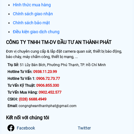
Hình thức mua hàng
Chính sách giao nhận
Chính sách bảo mật
Điều kiện giao dịch chung
CÔNG TY TNHH TM-DV ĐẦU TƯ AN THÀNH PHÁT
Đơn vị chuyên cung cấp & lắp đặt camera quan sát, thiết bị báo động,
báo cháy, máy chấm công, thiết bị mạng, ...
Trụ Sở:
51 Lũy Bán Bích, Phường Phú Thạnh, TP. Hồ Chí Minh
0938.11.23.99
Hotline Tư Vấn:
0906.72.73.77
Hotline Tư Vấn 1:
0906.855.330
Tư Vấn Kỹ Thuật:
0902.452.577
Tư Vấn Mua Hàng:
(028) 6688.4949
CSKH:
Email:
congngheanthanhphat@gmail.com
Kết nối với chúng tôi
Facebook
Twitter