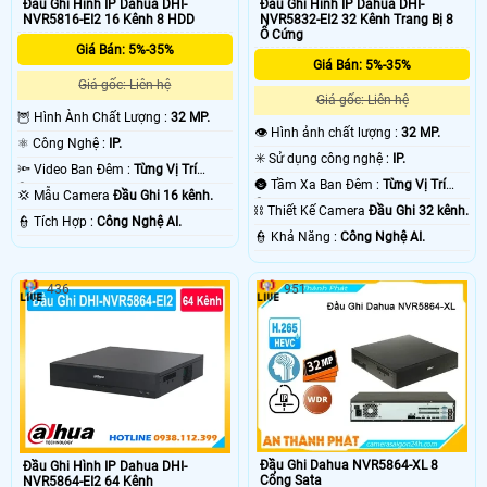
Đầu Ghi Hình IP Dahua DHI-
Đầu Ghi Hình IP Dahua DHI-
NVR5816-EI2 16 Kênh 8 HDD
NVR5832-EI2 32 Kênh Trang Bị 8
Ổ Cứng
Giá Bán: 5%-35%
Giá Bán: 5%-35%
Giá gốc: Liên hệ
Giá gốc: Liên hệ
🦉 Hình Ành Chất Lượng :
32 MP.
👁 Hình ảnh chất lượng :
32 MP.
⚛️ Công Nghệ :
IP.
✳️ Sử dụng công nghệ :
IP.
🔦 Video Ban Đêm :
Từng Vị Trí
🌚 Tầm Xa Ban Đêm :
Từng Vị Trí
Camera .
💢 Mẫu Camera
Đầu Ghi 16 kênh.
Camera .
⛓ Thiết Kế Camera
Đầu Ghi 32 kênh.
️👮 Tích Hợp :
Công Nghệ AI.
️👮 Khả Năng :
Công Nghệ AI.
436
951
Đầu Ghi Dahua NVR5864-XL 8
Đầu Ghi Hình IP Dahua DHI-
Cổng Sata
NVR5864-EI2 64 Kênh