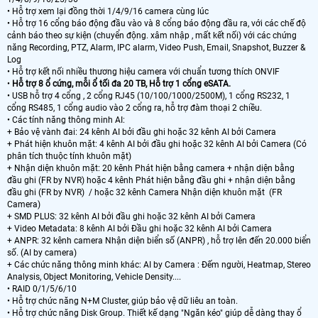
• Hỗ trợ xem lại đồng thời 1/4/9/16 camera cùng lúc
• Hỗ trợ 16 cổng báo động đầu vào và 8 cổng báo động đầu ra, với các chế độ
cảnh báo theo sự kiện (chuyển động. xâm nhập , mất kết nối) với các chứng
năng Recording, PTZ, Alarm, IPC alarm, Video Push, Email, Snapshot, Buzzer &
Log
• Hỗ trợ kết nối nhiều thương hiệu camera với chuẩn tương thích ONVIF
•
Hỗ trợ 8 ổ cứng, mỗi ổ tối đa 20 TB, Hỗ trợ 1 cổng eSATA.
• USB hỗ trợ 4 cổng , 2 cổng RJ45 (10/100/1000/2500M), 1 cổng RS232, 1
cổng RS485, 1 cổng audio vào 2 cổng ra, hỗ trợ đàm thoại 2 chiều.
• Các tính năng thông minh AI:
+ Bảo vệ vành đai: 24 kênh AI bởi đầu ghi hoặc 32 kênh AI bởi Camera
+ Phát hiện khuôn mặt: 4 kênh AI bởi đầu ghi hoặc 32 kênh AI bởi Camera (Có
phân tích thuộc tính khuôn mặt)
+ Nhận diện khuôn mặt: 20 kênh Phát hiện bằng camera + nhận diện bằng
đầu ghi (FR by NVR) hoặc 4 kênh Phát hiện bằng đầu ghi + nhận diện bằng
đầu ghi (FR by NVR) / hoặc 32 kênh Camera Nhận diện khuôn mặt (FR
Camera)
+ SMD PLUS: 32 kênh AI bởi đầu ghi hoặc 32 kênh AI bởi Camera
+ Video Metadata: 8 kênh AI bởi Đầu ghi hoặc 32 kênh AI bởi Camera
+ ANPR: 32 kênh camera Nhận diện biển số (ANPR) , hỗ trợ lên đến 20.000 biển
số. (AI by camera)
+ Các chức năng thông minh khác: AI by Camera : Đếm người, Heatmap, Stereo
Analysis, Object Monitoring, Vehicle Density....
• RAID 0/1/5/6/10
• Hỗ trợ chức năng N+M Cluster, giúp bảo vệ dữ liêu an toàn.
• Hỗ trợ chức năng Disk Group. Thiết kế dạng "Ngăn kéo" giúp dễ dàng thay ổ