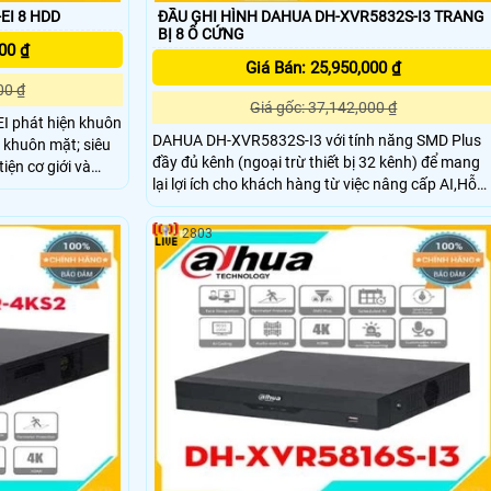
EI 8 HDD
ĐẦU GHI HÌNH DAHUA DH-XVR5832S-I3 TRANG
BỊ 8 Ổ CỨNG
00 ₫
Giá Bán: 25,950,000 ₫
00 ₫
Giá gốc: 37,142,000 ₫
 phát hiện khuôn
DAHUA DH-XVR5832S-I3 với tính năng SMD Plus
 khuôn mặt; siêu
đầy đủ kênh (ngoại trừ thiết bị 32 kênh) để mang
iện cơ giới và
lại lợi ích cho khách hàng từ việc nâng cấp AI,Hỗ
M Plus; phân tích
trợ tối đa 2 kênh bảo vệ vành đai (analog) hoặc 2
ng; đếm người;
kênh nhận diện khuôn mặt (analog) hoặc 16 kênh
 nhiệt.
2803
SMD Plus (analog). Hỗ trợ 8 ổ cứng tối đa 10TB, 1
cổng eSATA để mở rộng lưu trữ.