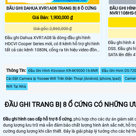
ĐẦU GHI DAHUA XVR1A08 TRANG BỊ 8 Ổ CỨNG
ĐẦU GHI HÌNH
NVR1108HS-S
Giá Bán: 1,900,000 ₫
Giá gốc: 2,860,000 ₫
Đầu ghi Dahua XVR1A08 là dòng đầu ghi hình
Đầu ghi hình 
HDCVI Cooper Series mới, có 8 kênh hỗ trợ ghi hình
DSS. Đầu ghi hình có khả năng nâng cấp 1 ổ cứng
tất cả các kênh 1080N, cổng ra tín hiệu video đồng
SATA lên đến 4
thời HDMI/VGA. Đầu ghi HDCVI Dahua XVR1A08
khác nhau. Dahua NVR1104HS-S3-DSS là dòng
thiết kế vỏ chất liệu kim loại giúp tản nhiệt tốt, giúp
sản phẩm đầu g
hệ thống hoạt động ổn định, lâu dài.
Thông Tin:
Đầu Ghi Hình Kbvision KR-4K9000-16-8NR
Đầu Ghi Hinh DS-72
Cài Đặt Camera Ip Yoosee Wifi Trên Điện Thoại (Android, Iphone, Ipad)
Camera
Wifi Tại Nhà
ĐẦU GHI TRANG BỊ 8 Ổ CỨNG CÓ NHỮNG ƯU
Đầu ghi hình cao cấp hỗ trợ 8 ổ cứng
, phù hợp cho các dự án giám sát 
dung lượng lưu trữ mà vẫn đảm bảo chất lượng hình ảnh sắc nét, hỗ tr
cường dung lượng khi cần thiết. Đây là giải pháp lý tưởng cho các hệ th