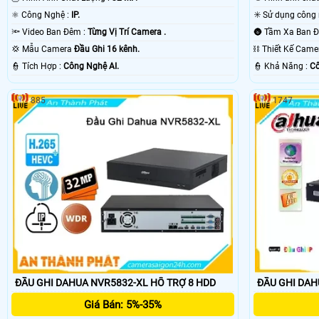
⚛️ Công Nghệ :
IP.
🔦 Video Ban Đêm :
Từng Vị Trí Camera .
💢 Mẫu Camera
Đầu Ghi 16 kênh.
⛓ Thiết Kế Cam
️👮 Tích Hợp :
Công Nghệ AI.
️👮 Khả Năng :
Cô
885
1747
ĐẦU GHI DAHUA NVR5832-XL HỔ TRỢ 8 HDD
ĐẦU GHI DAH
Giá Bán: 5%-35%