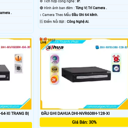
⚙ Tích hợp công nghệ :
IP.
🔴 Hình ảnh ban đêm :
Từng Vị Trí Camera .
Camera .
↕️ Camera Theo Mẫu
Đầu Ghi 64 kênh.
️🆑 Điểm Nỗi Bật :
Công Nghệ AI.
1668
RANG BỊ
ĐẦU GHI DAHUA DHI-NVR608H-128-XI
Giá Bán: 30%