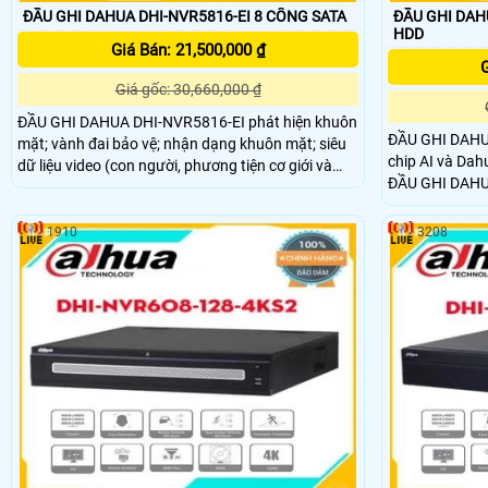
ĐẦU GHI DAHUA DHI-NVR5816-EI 8 CỔNG SATA
ĐẦU GHI DAHUA D
HDD
Giá Bán: 21,500,000 ₫
G
Giá gốc: 30,660,000 ₫
ĐẦU GHI DAHUA DHI-NVR5816-EI phát hiện khuôn
ĐẦU GHI DAHUA
mặt; vành đai bảo vệ; nhận dạng khuôn mặt; siêu
chip AI và Dahu
dữ liệu video (con người, phương tiện cơ giới và
ĐẦU GHI DAHUA
phương tiện không có động cơ); SM Plus; phân tích
Các chức năng
âm thanh nổi; phân phối đám đông; đếm người;
khuôn mặt và c
ANPR; mật độ giao thông; bản đồ nhiệt. ĐẦU GHI
1910
3208
vệ. Họ rút ngắn thời gian phản hồi các sự kiện và
DAHUA DHI-NVR5816-EI là một loạt các Đầu ghi AI
tạo video tươn
và các giải pháp áp dụng chip AI độc lập và thuật
toán học sâu