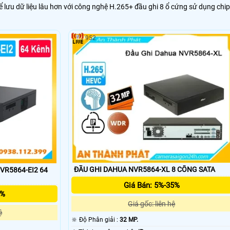
ể lưu dữ liệu lâu hơn với công nghệ H.265+ đầu ghi 8 ổ cứng sử dụng chip
952
ĐẦU GHI DAHUA NVR5864-XL 8 CỔNG SATA
VR5864-EI2 64
Giá Bán: 5%-35%
5%
Giá gốc: liên hệ
ệ
🔆 Độ Phân giải :
32 MP.