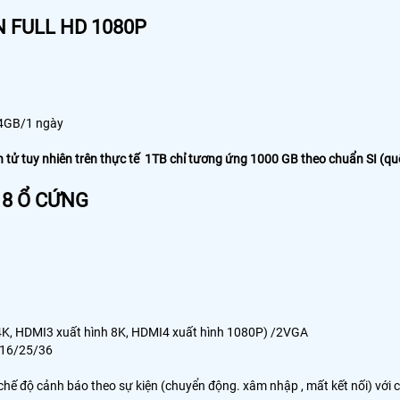
 FULL HD 1080P
-4GB/1 ngày
n tử tuy nhiên trên thực tế 1TB chỉ tương ứng 1000 GB theo chuẩn SI (qu
 8 Ổ CỨNG
h 4K, HDMI3 xuất hình 8K, HDMI4 xuất hình 1080P) /2VGA
9/16/25/36
chế độ cảnh báo theo sự kiện (chuyển động. xâm nhập , mất kết nối) với 