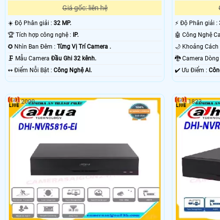
Giá gốc: liên hệ
☀️ Độ Phân giải :
32 MP.
️⚡ Độ Phân giải :
🏆 Tích hợp công nghệ :
IP.
✪ Nhìn Ban Đêm :
Từng Vị Trí Camera .
🗜️ Mẫu Camera
Đầu Ghi 32 kênh.
🐉️ Camera Dòn
️↭ Điểm Nỗi Bật :
Công Nghệ AI.
️✔️ Ưu Điểm :
Côn
2000
1823