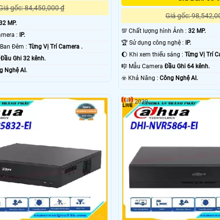
Giá gốc: 84,450,000 ₫
Giá gốc: 98,542,0
32 MP.
💯 Chất lượng hình Ảnh :
32 MP.
🤖️ Công Nghệ Camera :
IP.
🏆 Sử dụng công nghệ :
IP.
🌙 Khoảng Cách Ban Đêm :
Từng Vị Trí Camera .
🌔 Khi xem thiếu sáng :
Từng Vị Trí C
g
Đầu Ghi 32 kênh.
🎼️ Mẫu Camera
Đầu Ghi 64 kênh.
g Nghệ AI.
️☣️ Khả Năng :
Công Nghệ AI.
2039