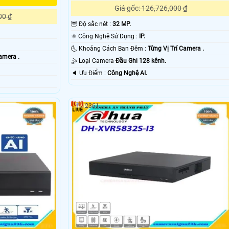
Giá gốc: 126,726,000 ₫
00 ₫
🦉 Độ sắc nét :
32 MP.
⚛️ Công Nghệ Sử Dụng :
IP.
🌜 Khoảng Cách Ban Đêm :
Từng Vị Trí Camera .
amera .
🤹 Loại Camera
Đầu Ghi 128 kênh.
️🔈 Ưu Điểm :
Công Nghệ AI.
2361