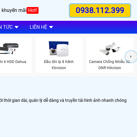
0938.112.399
 khuyến mãi
Hot!
N TỨC
LIÊN HỆ
hi 4 HDD Dahua
Đầu Ghi Ip 8 Kênh
Camera Chống Nhiễu 3D
Kbvision
DNR Hikvison
ới thời gian dài, quản lý dễ dàng và truyền tải hình ảnh nhanh chóng