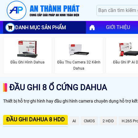
GIỚI THIỆU
DANH MỤC SẢN PHẨM
Đầu Ghi Hình Dahua
Đầu Thu Camera 32 Kênh
Đầu Ghi IP Ai
Dahua
ĐẦU GHI 8 Ổ CỨNG DAHUA
Thiết bị hỗ trợ ghi hình hay đầu ghi hình camera chuyên dụng hỗ trợ kết
ĐẦU GHI DAHUA 8 HDD
AI
CMOS
2 HDD
H.265 Pr