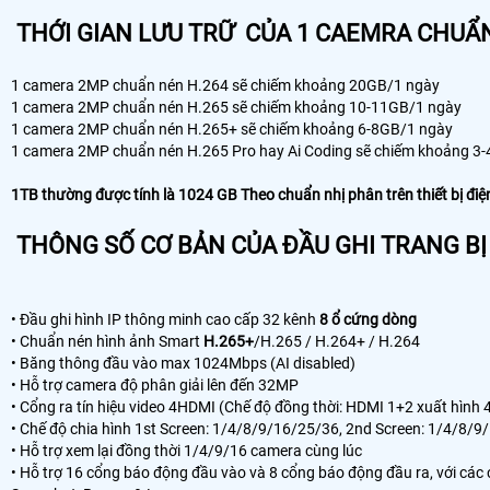
THỚI GIAN LƯU TRỮ CỦA 1 CAEMRA CHUẨN
1 camera 2MP chuẩn nén H.264 sẽ chiếm khoảng 20GB/1 ngày
1 camera 2MP chuẩn nén H.265 sẽ chiếm khoảng 10-11GB/1 ngày
1 camera 2MP chuẩn nén H.265+ sẽ chiếm khoảng 6-8GB/1 ngày
1 camera 2MP chuẩn nén H.265 Pro hay Ai Coding sẽ chiếm khoảng 3
1TB thường được tính là 1024 GB Theo chuẩn nhị phân trên thiết bị điệ
THÔNG SỐ CƠ BẢN CỦA ĐẦU GHI TRANG BỊ
• Đầu ghi hình IP thông minh cao cấp 32 kênh
8 ổ cứng dòng
• Chuẩn nén hình ảnh Smart
H.265+
/H.265 / H.264+ / H.264
• Băng thông đầu vào max 1024Mbps (AI disabled)
• Hỗ trợ camera độ phân giải lên đến 32MP
• Cổng ra tín hiệu video 4HDMI (Chế độ đồng thời: HDMI 1+2 xuất hìn
• Chế độ chia hình 1st Screen: 1/4/8/9/16/25/36, 2nd Screen: 1/4/8/
• Hỗ trợ xem lại đồng thời 1/4/9/16 camera cùng lúc
• Hỗ trợ 16 cổng báo động đầu vào và 8 cổng báo động đầu ra, với các 