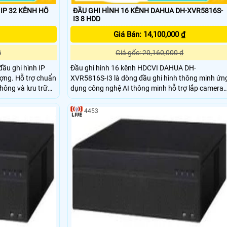
P 32 KÊNH HỔ
ĐẦU GHI HÌNH 16 KÊNH DAHUA DH-XVR5816S-
I3 8 HDD
Giá Bán: 14,100,000 ₫
ệ
Giá gốc: 20,160,000 ₫
ầu ghi hình IP
Đầu ghi hình 16 kênh HDCVI DAHUA DH-
ợ chuẩn
XVR5816S-I3 là dòng đầu ghi hình thông minh ứn
thông và lưu trữ
dụng công nghệ AI thông minh hỗ trợ lắp camera
ầu vào max 320Mpb
có độ phân giải lên đến 6.0mp với chuẩn nén hình
ảnh H265+ cho chất lượng hình ảnh sắc nét và tiế
4453
kiệm băng thông lưu trữ giúp tiết kiệm chi phí đầu
tư bộ lưu trữ