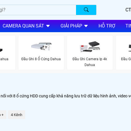
CT
CAMERA QUAN SÁT
GIẢI PHÁP
HỖ TRỢ
TI
 Dahua
Đầu Ghi 8 Ổ Cứng Dahua
Đầu Ghi Camera Ip 4k
Đầu G
Dahua
 nối với 8 ổ cứng HDD cung cấp khả năng lưu trữ dữ liệu hình ảnh, video v
o +
4 Kênh