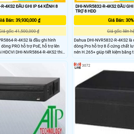
R-4KS2 ĐẦU GHI IP 64 KÊNH 8
DHI-NVR5832-R-4KS2 ĐẦU GHI I
TRỢ 8 HDD
iá Bán: 39,930,000 ₫
Giá Bán: 30%
Giá gốc: 41,500,000 ₫
Giá gốc: liên h
5864-R-4KS2 là đầu ghi hình
Dahua DHI-NVR5832-R-4KS2 là đ
dòng PRO hỗ trợ PoE, hỗ trợ lên
dòng Pro hỗ trợ 8 ổ cứng chất lượng. Hỗ tr
hi HDCVI DHI-NVR5864-R-4KS2 thiết
nén H.265+ giúp tiết kiệm băng 
 có khe tản nhiệt tốt, giúp hệ thống
giám sát. hỗ trợ băng thông đ
nh, lâu dài, cho chất lượng hình
3072
ới các dự án văn phòng, nhà xưởng,