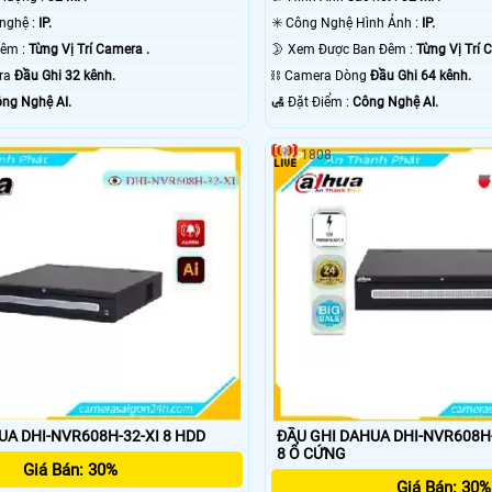
✳️ Sử dụng công nghệ :
IP.
✳️ Công Nghệ Hình Ảnh :
IP.
🌚 Tầm Xa Ban Đêm :
Từng Vị Trí Camera .
🌛 Xem Được Ban Đêm :
Từng Vị Trí 
era
Đầu Ghi 32 kênh.
⛓ Camera Dòng
Đầu Ghi 64 kênh.
ng Nghệ AI.
️🛃 Đặt Điểm :
Công Nghệ AI.
1808
UA DHI-NVR608H-32-XI 8 HDD
ĐẦU GHI DAHUA DHI-NVR608H-64-XI T
8 Ổ CỨNG
Giá Bán: 30%
Giá Bán: 30%