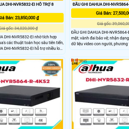
HI-NVR5832-EI HỔ TRỢ 8
ĐẦU GHI DAHUA DHI-NVR5864-
Giá Bán: 27,500,0
iá Bán: 23,850,000 ₫
Giá gốc: 39,060,0
Giá gốc: 34,020,000 ₫
ĐẦU GHI DAHUA DHI-NVR5864-EI
 DHI-NVR5832-EI nhờ tích hợp
mặt; vành đai bảo vệ; nhận dạng
a's các thuật toán học sâu tiên tiến,
dữ liệu video con người, phương t
 DHI-NVR5832-EI hỗ trợ nhiều loại
phương tiện không có động cơ; S
 AI, chẳng hạn như nhận dạng
âm thanh nổi; phân phối đám đô
hu vi có độ chính xác cao sự bảo
ANPR; mật độ giao thông; bản đồ
3045
g tác nhiều hơn.