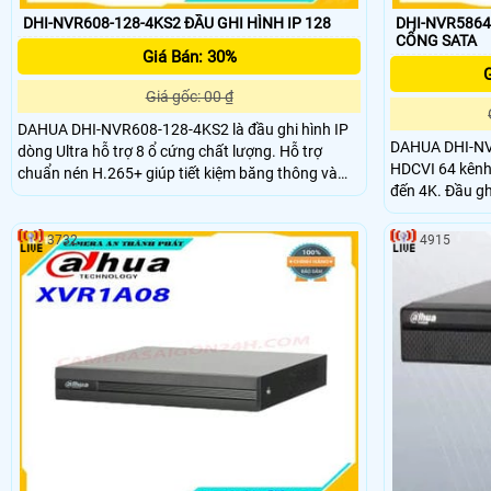
DHI-NVR608-128-4KS2 ĐẦU GHI HÌNH IP 128
DHI-NVR5864-
CỔNG SATA
Giá Bán: 30%
G
Giá gốc: 00 ₫
DAHUA DHI-NVR608-128-4KS2 là đầu ghi hình IP
DAHUA DHI-NVR
dòng Ultra hỗ trợ 8 ổ cứng chất lượng. Hỗ trợ
HDCVI 64 kênh 
chuẩn nén H.265+ giúp tiết kiệm băng thông và
đến 4K. Đầu g
lưu trữ giám sát. Đầu ghi hình Dahua 128 kênh này
kế vỏ kim loại,
hỗ trợ băng thông đầu vào max 384Mpb
hoạt động ổn đị
3732
4915
ảnh, phù hợp v
công ty,