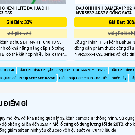
 8 KÊNH LITE DAHUA DHI-
ĐẦU GHI HÌNH CAMERA IP 32
3-DSS
NVR5832-4KS2 8 CỔNG SATA
Giá Bán: 30%
Giá Bán: 30%
Giá gốc: 00 ₫
Giá gốc: liên h
4 kênh Dahua DH-NVR11048HS-S3-
Đầu ghi hình IP 64 kênh Dahua
dòng sản phẩm thuộc dòng đầu 
TB, có thể kết hợp nhiều loại camera
NVR5xxx-4KS2 Series với các tín
như băng thông đầu vào lên đến
hi hình IP Lite giá rẻ chuẩn nén H
camera 4K, hình ảnh hiển thị lên 
08HGHI-K
Đầu Ghi Hình Chuyên Dụng Dahua DHI-MXVR4104-GC
Đầu Ghi Hình 
camera 12MP, một số mã hỗ trợ 
 Quan Sát Ptz Ip Sony Snc-Rz25n
Giải Pháp Camera Ip Cho Hiệu Thuốc Tây
độ hiển thị cho phép lên đến 16
Lắ
nhiều tính năng khác.
 ĐIỂM GÌ
quy mô lớn, với khả năng quản lý 32 kênh camera IP thông minh. Sử dụng 
ợ độ phân giải lên đến 32MP.
Mỗi ổ cứng có dung lượng tối đa 20TB
, cho 
ống giám sát an ninh yêu cầu cao về hiệu suất và lưu trữ lâu dài.