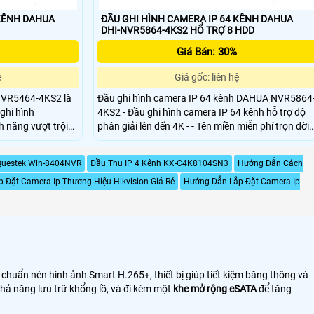
 KÊNH DAHUA
ĐẦU GHI HÌNH CAMERA IP 64 KÊNH DAHUA
DHI-NVR5864-4KS2 HỔ TRỢ 8 HDD
Giá Bán: 30%
ệ
Giá gốc: liên hệ
 NVR5464-4KS2 là
Đầu ghi hình camera IP 64 kênh DAHUA NVR5864
ghi hình
4KS2 - Đầu ghi hình camera IP 64 kênh hỗ trợ độ
h năng vượt trội
phân giải lên đến 4K - - Tên miền miễn phí trọn đời
 320Mpbs, hỗ trợ
dahuaddns, quản lý đồng thời 128 tài khoản kết
đến 4K, hỗ trợ
nối. - Nguồn điện cung cấp: 100~240VAC, 50/60
Questek Win-8404NVR
Đầu Thu IP 4 Kênh KX-C4K8104SN3
Hướng Dẫn Cách
matrix HDMI, chế
Hz. - Công suất: 16. 7W (không ổ cứng)
CH 1080P và rất
p Đặt Camera Ip Thương Hiệu Hikvision Giá Rẻ
Hướng Dẫn Lắp Đặt Camera Ip
chuẩn nén hình ảnh Smart H.265+, thiết bị giúp tiết kiệm băng thông và
khả năng lưu trữ khổng lồ, và đi kèm một
khe mở rộng eSATA
để tăng