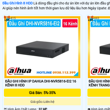
Đầu Ghi Hình 8 HDD
Là dòng đầu ghi cho dự án lớn với dự án lớn đầu gh
Ai giúp nén hình ảnh tốt hơn thời gian lưu dữ liệu lâu hơn Ngày Upate:
8
415
443
ĐẦU GHI HÌNH IP DAHUA DHI-NVR5816-EI2 16
ĐẦU GHI HÌNH
KÊNH 8 HDD
KÊNH TRA
Giá Bán: 5%-35%
Giá gốc: Liên hệ
🦉 Hình Ành Chất Lượng :
32 MP.
👁 Hình ảnh chấ