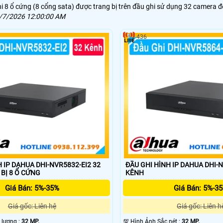
i 8 ổ cứng (8 cổng sata) được trang bị trên đầu ghi sử dụng 32 camera đ
/7/2026 12:00:00 AM
436
 IP DAHUA DHI-NVR5832-EI2 32
ĐẦU GHI HÌNH IP DAHUA DHI-N
NG BỊ 8 Ổ CỨNG
KÊNH
Giá Bán: 5%-35%
Giá Bán: 5%-3
Giá gốc: Liên hệ
Giá gốc: Liên h
t lượng :
32 MP.
💯 Hình Ảnh Sắc nét :
32 MP.