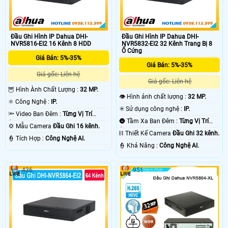
Đầu Ghi Hình IP Dahua DHI-
Đầu Ghi Hình IP Dahua DHI-
NVR5816-EI2 16 Kênh 8 HDD
NVR5832-EI2 32 Kênh Trang Bị 8
Ổ Cứng
Giá Bán: 5%-35%
Giá Bán: 5%-35%
Giá gốc: Liên hệ
Giá gốc: Liên hệ
🦉 Hình Ành Chất Lượng :
32 MP.
👁 Hình ảnh chất lượng :
32 MP.
⚛️ Công Nghệ :
IP.
✳️ Sử dụng công nghệ :
IP.
🔦 Video Ban Đêm :
Từng Vị Trí
🌚 Tầm Xa Ban Đêm :
Từng Vị Trí
Camera .
💢 Mẫu Camera
Đầu Ghi 16 kênh.
Camera .
⛓ Thiết Kế Camera
Đầu Ghi 32 kênh.
️👮 Tích Hợp :
Công Nghệ AI.
️👮 Khả Năng :
Công Nghệ AI.
436
951