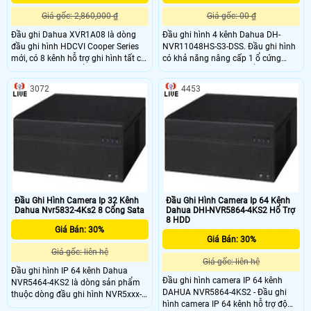
Giá gốc: 2,860,000 ₫
Giá gốc: 00 ₫
Đầu ghi Dahua XVR1A08 là dòng
Đầu ghi hình 4 kênh Dahua DH-
đầu ghi hình HDCVI Cooper Series
NVR11048HS-S3-DSS. Đầu ghi hình
mới, có 8 kênh hỗ trợ ghi hình tất cả
có khả năng nâng cấp 1 ổ cứng
các kênh 1080N, cổng ra tín hiệu
SATA lên đến 4TB, có thể kết hợp
video đồng thời HDMI/VGA. Đầu ghi
nhiều loại camera khác nhau.
3072
4453
HDCVI Dahua XVR1A08 thiết kế vỏ
Dahua NVR1104HS-S3-DSS là dòng
chất liệu kim loại giúp tản nhiệt tốt,
sản phẩm đầu ghi hình IP Lite giá rẻ
giúp hệ thống hoạt động ổn định,
chuẩn nén H
lâu dài.
Đầu Ghi Hình Camera Ip 32 Kênh
Đầu Ghi Hình Camera Ip 64 Kênh
Dahua Nvr5832-4Ks2 8 Cổng Sata
Dahua DHI-NVR5864-4KS2 Hổ Trợ
8 HDD
Giá Bán: 30%
Giá Bán: 30%
Giá gốc: liên hệ
Giá gốc: liên hệ
Đầu ghi hình IP 64 kênh Dahua
Đầu ghi hình camera IP 64 kênh
NVR5464-4KS2 là dòng sản phẩm
DAHUA NVR5864-4KS2 - Đầu ghi
thuộc dòng đầu ghi hình NVR5xxx-
hình camera IP 64 kênh hỗ trợ độ
4KS2 Series với các tính năng vượt