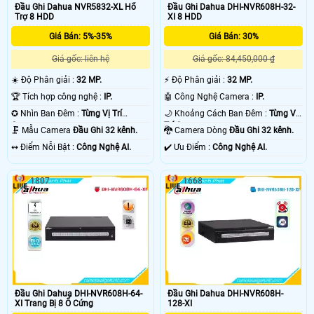
Đầu Ghi Dahua NVR5832-XL Hổ
Đầu Ghi Dahua DHI-NVR608H-32-
Trợ 8 HDD
XI 8 HDD
Giá Bán: 5%-35%
Giá Bán: 30%
Giá gốc: liên hệ
Giá gốc: 84,450,000 ₫
☀️ Độ Phân giải :
32 MP.
️⚡ Độ Phân giải :
32 MP.
🏆 Tích hợp công nghệ :
IP.
🤖️ Công Nghệ Camera :
IP.
✪ Nhìn Ban Đêm :
Từng Vị Trí
🌙 Khoảng Cách Ban Đêm :
Từng Vị
Camera .
Trí Camera .
🗜️ Mẫu Camera
Đầu Ghi 32 kênh.
🐉️ Camera Dòng
Đầu Ghi 32 kênh.
️↭ Điểm Nỗi Bật :
Công Nghệ AI.
️✔️ Ưu Điểm :
Công Nghệ AI.
1807
1668
Đầu Ghi Dahua DHI-NVR608H-64-
Đầu Ghi Dahua DHI-NVR608H-
XI Trang Bị 8 Ổ Cứng
128-XI