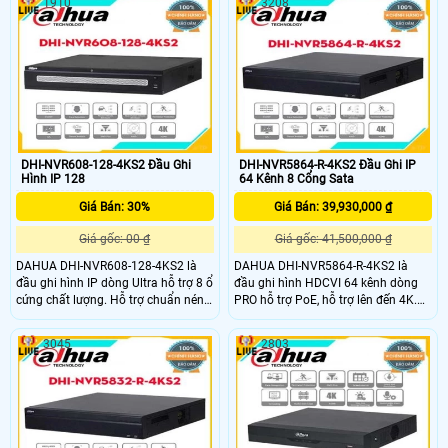
1910
3208
cơ; SM Plus; phân tích âm thanh
vành đai (analog) hoặc 2 kênh nhận
nổi; phân phối đám đông; đếm
diện khuôn mặt (analog) hoặc 16
người; ANPR; mật độ giao thông;
kênh SMD Plus (analog). Hỗ trợ 8 ổ
bản đồ nhiệt.
cứng tối đa 10TB, 1 cổng eSATA để
mở rộng lưu trữ.
DHI-NVR608-128-4KS2 Đầu Ghi
DHI-NVR5864-R-4KS2 Đầu Ghi IP
Hình IP 128
64 Kênh 8 Cổng Sata
Giá Bán: 30%
Giá Bán: 39,930,000 ₫
Giá gốc: 00 ₫
Giá gốc: 41,500,000 ₫
DAHUA DHI-NVR608-128-4KS2 là
DAHUA DHI-NVR5864-R-4KS2 là
đầu ghi hình IP dòng Ultra hỗ trợ 8 ổ
đầu ghi hình HDCVI 64 kênh dòng
cứng chất lượng. Hỗ trợ chuẩn nén
PRO hỗ trợ PoE, hỗ trợ lên đến 4K.
H.265+ giúp tiết kiệm băng thông
Đầu ghi HDCVI DHI-NVR5864-R-
và lưu trữ giám sát. Đầu ghi hình
4KS2 thiết kế vỏ kim loại, có khe tản
3045
2803
Dahua 128 kênh này hỗ trợ băng
nhiệt tốt, giúp hệ thống hoạt động
thông đầu vào max 384Mpb
ổn định, lâu dài, cho chất lượng hình
ảnh, phù hợp với các dự án văn
phòng, nhà xưởng, công ty,