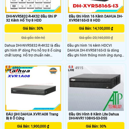
DHI-NVR5832-R-4KS2 Đầu Ghi IP
Đầu Ghi Hình 16 Kênh DAHUA DH-
32 Kênh Hổ Trợ 8 HDD
XVR5816S-I3 8 HDD
Giá Bán: 30%
Giá Bán: 14,100,000 ₫
Giá gốc: liên hệ
Giá gốc: 20,160,000 ₫
Dahua DHI-NVR5832-R-4KS2 là đầu
Đầu ghi hình 16 kênh HDCVI
ghi hình IP dòng Pro hỗ trợ 8 ổ cứng
DAHUA DH-XVR5816S-I3 là dòng
chất lượng. Hỗ trợ chuẩn nén
đầu ghi hình thông minh ứng dụng
H.265+ giúp tiết kiệm băng thông
công nghệ AI thông minh hỗ trợ lắp
và lưu trữ giám sát. hỗ trợ băng
camera có độ phân giải lên đến
3732
4915
thông đầu vào max 320Mpb
6.0mp với chuẩn nén hình ảnh
H265+ cho chất lượng hình ảnh sắc
nét và tiết kiệm băng thông lưu trữ
giúp tiết kiệm chi phí đầu tư bộ lưu
trữ
ĐẦU GHI DAHUA XVR1A08 Trang
Đầu Ghi Hình 8 Kênh Lite Dahua
Bị 8 Ổ Cứng
DHI-NVR1108HS-S3-DSS
Giá Bán: 1,900,000 ₫
Giá Bán: 30%