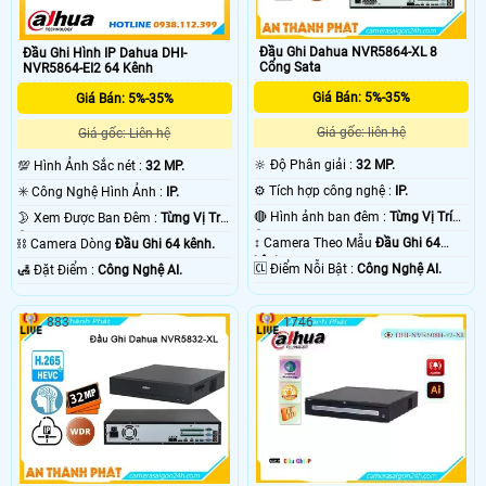
Đầu Ghi Dahua NVR5864-XL 8
Đầu Ghi Hình IP Dahua DHI-
Cổng Sata
NVR5864-EI2 64 Kênh
Giá Bán: 5%-35%
Giá Bán: 5%-35%
Giá gốc: liên hệ
Giá gốc: Liên hệ
🔆 Độ Phân giải :
32 MP.
💯 Hình Ảnh Sắc nét :
32 MP.
⚙ Tích hợp công nghệ :
IP.
✳️ Công Nghệ Hình Ảnh :
IP.
🔴 Hình ảnh ban đêm :
Từng Vị Trí
🌛 Xem Được Ban Đêm :
Từng Vị Trí
Camera .
Camera .
↕️ Camera Theo Mẫu
Đầu Ghi 64
⛓ Camera Dòng
Đầu Ghi 64 kênh.
kênh.
️🆑 Điểm Nỗi Bật :
Công Nghệ AI.
️🛃 Đặt Điểm :
Công Nghệ AI.
883
1746