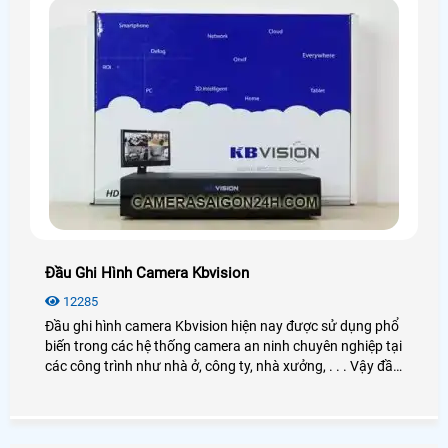
Đầu Ghi Hình Camera Kbvision
12285
Đầu ghi hình camera Kbvision hiện nay được sử dụng phổ
biến trong các hệ thống camera an ninh chuyên nghiệp tại
các công trình như nhà ở, công ty, nhà xưởng, . . . Vậy đầu
ghi hình Kbvision là gì? Cách hoạt động như thế nào?
Công dụng ra sao? Nếu bạn có nhu cầu tìm hiểu và mua
đầu ghi hình thì có thể xem qua bài viết dưới đây nhé