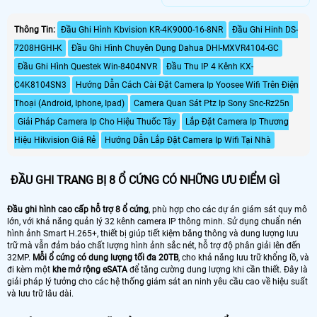
phân giải lên đến 4K - - Tên miền
trội như băng thông đầu vào lên đến
miễn phí trọn đời dahuaddns, quản
320Mpbs, hỗ trợ camera 4K, hình
lý đồng thời 128 tài khoản kết nối. -
Thông Tin:
Đầu Ghi Hình Kbvision KR-4K9000-16-8NR
Đầu Ghi Hinh DS-
ảnh hiển thị lên đến 4K, hỗ trợ
Nguồn điện cung cấp:
camera 12MP, một số mã hỗ trợ
7208HGHI-K
Đầu Ghi Hình Chuyên Dụng Dahua DHI-MXVR4104-GC
100~240VAC, 50/60 Hz. - Công
matrix HDMI, chế độ hiển thị cho
suất: 16. 7W (không ổ cứng)
Đầu Ghi Hình Questek Win-8404NVR
Đầu Thu IP 4 Kênh KX-
phép lên đến 16CH 1080P và rất
nhiều tính năng khác.
C4K8104SN3
Hướng Dẫn Cách Cài Đặt Camera Ip Yoosee Wifi Trên Điện
Thoại (Android, Iphone, Ipad)
Camera Quan Sát Ptz Ip Sony Snc-Rz25n
Giải Pháp Camera Ip Cho Hiệu Thuốc Tây
Lắp Đặt Camera Ip Thương
Hiệu Hikvision Giá Rẻ
Hướng Dẫn Lắp Đặt Camera Ip Wifi Tại Nhà
ĐẦU GHI TRANG BỊ 8 Ổ CỨNG CÓ NHỮNG ƯU ĐIỂM GÌ
Đầu ghi hình cao cấp hỗ trợ 8 ổ cứng
, phù hợp cho các dự án giám sát quy mô
lớn, với khả năng quản lý 32 kênh camera IP thông minh. Sử dụng chuẩn nén
hình ảnh Smart H.265+, thiết bị giúp tiết kiệm băng thông và dung lượng lưu
trữ mà vẫn đảm bảo chất lượng hình ảnh sắc nét, hỗ trợ độ phân giải lên đến
32MP.
Mỗi ổ cứng có dung lượng tối đa 20TB
, cho khả năng lưu trữ khổng lồ, và
đi kèm một
khe mở rộng eSATA
để tăng cường dung lượng khi cần thiết. Đây là
giải pháp lý tưởng cho các hệ thống giám sát an ninh yêu cầu cao về hiệu suất
và lưu trữ lâu dài.