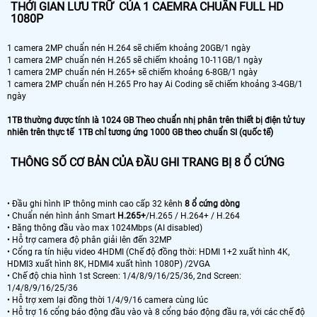
THỚI GIAN LƯU TRỮ CỦA 1 CAEMRA CHUẨN FULL HD
1080P
1 camera 2MP chuẩn nén H.264 sẽ chiếm khoảng 20GB/1 ngày
1 camera 2MP chuẩn nén H.265 sẽ chiếm khoảng 10-11GB/1 ngày
1 camera 2MP chuẩn nén H.265+ sẽ chiếm khoảng 6-8GB/1 ngày
1 camera 2MP chuẩn nén H.265 Pro hay Ai Coding sẽ chiếm khoảng 3-4GB/1
ngày
1TB thường được tính là 1024 GB Theo chuẩn nhị phân trên thiết bị điện tử tuy
nhiên trên thực tế 1TB chỉ tương ứng 1000 GB theo chuẩn SI (quốc tế)
THÔNG SỐ CƠ BẢN CỦA ĐẦU GHI TRANG BỊ 8 Ổ CỨNG
• Đầu ghi hình IP thông minh cao cấp 32 kênh
8 ổ cứng dòng
• Chuẩn nén hình ảnh Smart
H.265+
/H.265 / H.264+ / H.264
• Băng thông đầu vào max 1024Mbps (AI disabled)
• Hỗ trợ camera độ phân giải lên đến 32MP
• Cổng ra tín hiệu video 4HDMI (Chế độ đồng thời: HDMI 1+2 xuất hình 4K,
HDMI3 xuất hình 8K, HDMI4 xuất hình 1080P) /2VGA
• Chế độ chia hình 1st Screen: 1/4/8/9/16/25/36, 2nd Screen:
1/4/8/9/16/25/36
• Hỗ trợ xem lại đồng thời 1/4/9/16 camera cùng lúc
• Hỗ trợ 16 cổng báo động đầu vào và 8 cổng báo động đầu ra, với các chế độ