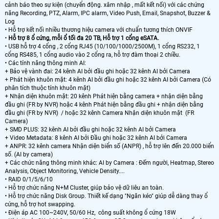
cảnh báo theo sự kiện (chuyển động. xâm nhập , mất kết nối) với các chứng
năng Recording, PTZ, Alarm, IPC alarm, Video Push, Email, Snapshot, Buzzer &
Log
• Hỗ trợ kết nối nhiều thương hiệu camera với chuẩn tương thích ONVIF
•
Hỗ trợ 8 ổ cứng, mỗi ổ tối đa 20 TB, Hỗ trợ 1 cổng eSATA.
• USB hỗ trợ 4 cổng , 2 cổng RJ45 (10/100/1000/2500M), 1 cổng RS232, 1
cổng RS485, 1 cổng audio vào 2 cổng ra, hỗ trợ đàm thoại 2 chiều.
• Các tính năng thông minh AI:
+ Bảo vệ vành đai: 24 kênh AI bởi đầu ghi hoặc 32 kênh AI bởi Camera
+ Phát hiện khuôn mặt: 4 kênh AI bởi đầu ghi hoặc 32 kênh AI bởi Camera (Có
phân tích thuộc tính khuôn mặt)
+ Nhận diện khuôn mặt: 20 kênh Phát hiện bằng camera + nhận diện bằng
đầu ghi (FR by NVR) hoặc 4 kênh Phát hiện bằng đầu ghi + nhận diện bằng
đầu ghi (FR by NVR) / hoặc 32 kênh Camera Nhận diện khuôn mặt (FR
Camera)
+ SMD PLUS: 32 kênh AI bởi đầu ghi hoặc 32 kênh AI bởi Camera
+ Video Metadata: 8 kênh AI bởi Đầu ghi hoặc 32 kênh AI bởi Camera
+ ANPR: 32 kênh camera Nhận diện biển số (ANPR) , hỗ trợ lên đến 20.000 biển
số. (AI by camera)
+ Các chức năng thông minh khác: AI by Camera : Đếm người, Heatmap, Stereo
Analysis, Object Monitoring, Vehicle Density....
• RAID 0/1/5/6/10
• Hỗ trợ chức năng N+M Cluster, giúp bảo vệ dữ liêu an toàn.
• Hỗ trợ chức năng Disk Group. Thiết kế dạng "Ngăn kéo" giúp dễ dàng thay ổ
cứng, hỗ trợ hot swapping.
• Điện áp AC 100~240V, 50/60 Hz, công suất không ổ cứng 18W