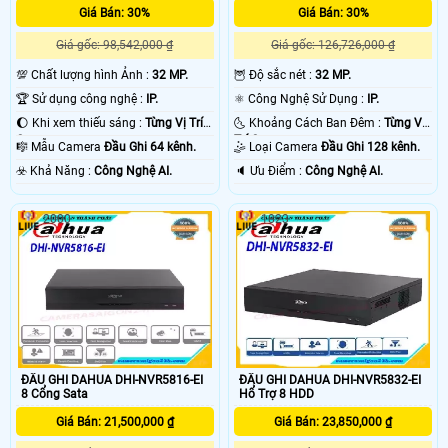
Giá Bán: 30%
Giá Bán: 30%
Giá gốc: 98,542,000 ₫
Giá gốc: 126,726,000 ₫
💯 Chất lượng hình Ảnh :
32 MP.
🦉 Độ sắc nét :
32 MP.
🏆 Sử dụng công nghệ :
IP.
⚛️ Công Nghệ Sử Dụng :
IP.
🌔 Khi xem thiếu sáng :
Từng Vị Trí
🌜 Khoảng Cách Ban Đêm :
Từng Vị
Camera .
Trí Camera .
🎼️ Mẫu Camera
Đầu Ghi 64 kênh.
🤹 Loại Camera
Đầu Ghi 128 kênh.
️☣️ Khả Năng :
Công Nghệ AI.
️🔈 Ưu Điểm :
Công Nghệ AI.
2000
1823
ĐẦU GHI DAHUA DHI-NVR5816-EI
ĐẦU GHI DAHUA DHI-NVR5832-EI
8 Cổng Sata
Hổ Trợ 8 HDD
Giá Bán: 21,500,000 ₫
Giá Bán: 23,850,000 ₫