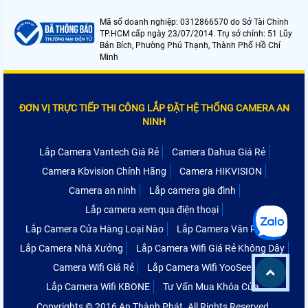
Mã số doanh nghiệp: 0312866570 do Sở Tài Chính
TP.HCM cấp ngày 23/07/2014. Trụ sở chính: 51 Lũy
Bán Bích, Phường Phú Thạnh, Thành Phố Hồ Chí
Minh
ĐƠN VỊ TRỰC TIẾP THI CÔNG LẮP ĐẶT HỆ THỐNG CAMERA AN
NINH
Lắp Camera Vantech Giá Rẻ
Camera Dahua Giá Rẻ
Camera Kbvision Chính Hãng
Camera HIKVISION
Camera an ninh
Lắp camera gia đình
Lắp camera xem qua điện thoại
Lắp Camera Cửa Hàng Loại Nào
Lắp Camera Văn Phòng
Lắp Camera Nhà Xưởng
Lắp Camera Wifi Giá Rẻ Không Dây
Camera Wifi Giá Rẻ
Lắp Camera Wifi YooSee
Lắp Camera Wifi KBONE
Tư Vấn Mua Khóa Cửa
Copyrights © 2016 An Thành Phát. All Rights Reserved.