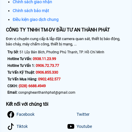
Chính sách giao nhận
Chính sách bảo mật
Điều kiện giao dịch chung
CÔNG TY TNHH TM-DV ĐẦU TƯ AN THÀNH PHÁT
Đơn vị chuyên cung cấp & lắp đặt camera quan sát, thiết bị báo động,
báo cháy, máy chấm công, thiết bị mạng, ...
Trụ Sở:
51 Lũy Bán Bích, Phường Phú Thạnh, TP. Hồ Chí Minh
0938.11.23.99
Hotline Tư Vấn:
0906.72.73.77
Hotline Tư Vấn 1:
0906.855.330
Tư Vấn Kỹ Thuật:
0902.452.577
Tư Vấn Mua Hàng:
(028) 6688.4949
CSKH:
Email:
congngheanthanhphat@gmail.com
Kết nối với chúng tôi
Facebook
Twitter
Tiktok
Youtube