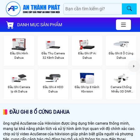
DANH MỤC SẢN PHẨM
Đầu Ghi Hình
Đầu Thu Camera
Đầu Ghi IP Ai
Đầu Ghi 8 Ổ Cứng
Dahua
32 Kênh Dahua
Dahua
Dahua
Đầu Ghi Camera
Đầu Ghi 4 HDD
Đầu Ghi Ip 8 Kênh
Camera Chống
Ip 4k Dahua
Dahua
Kbvision
Nhiễu 3D DNR
Hikvison
ĐẦU GHI 8 Ổ CỨNG DAHUA
ông nghệ AcuSense của Hikvision được ứng dụng trên camera thông minh,
mang lại khả năng phân tích và xử lý hình ảnh trực quan với độ chính xác cao.
chip xứ lý video AcuSense của hikvision giúp phân biệt giữa người và phương
tiện, cung cấp cảnh báo chủ động tại chỗ và gửi thông tin qua điện thoại.