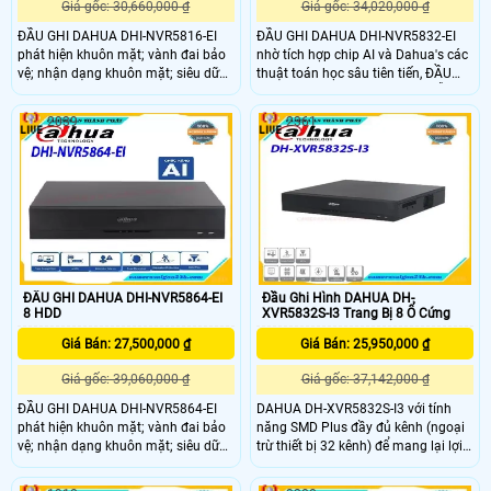
Giá gốc: 30,660,000 ₫
Giá gốc: 34,020,000 ₫
ĐẦU GHI DAHUA DHI-NVR5816-EI
ĐẦU GHI DAHUA DHI-NVR5832-EI
phát hiện khuôn mặt; vành đai bảo
nhờ tích hợp chip AI và Dahua's các
vệ; nhận dạng khuôn mặt; siêu dữ
thuật toán học sâu tiên tiến, ĐẦU
liệu video (con người, phương tiện
GHI DAHUA DHI-NVR5832-EI hỗ trợ
cơ giới và phương tiện không có
nhiều loại Các chức năng AI, chẳng
2039
2361
động cơ); SM Plus; phân tích âm
hạn như nhận dạng khuôn mặt và
thanh nổi; phân phối đám đông;
chu vi có độ chính xác cao sự bảo
đếm người; ANPR; mật độ giao
vệ. Họ rút ngắn thời gian phản hồi
thông; bản đồ nhiệt. ĐẦU GHI
các sự kiện và tạo video tương tác
DAHUA DHI-NVR5816-EI là một loạt
nhiều hơn.
các Đầu ghi AI và các giải pháp áp
dụng chip AI độc lập và thuật toán
học sâu
ĐẦU GHI DAHUA DHI-NVR5864-EI
Đầu Ghi Hình DAHUA DH-
8 HDD
XVR5832S-I3 Trang Bị 8 Ổ Cứng
Giá Bán: 27,500,000 ₫
Giá Bán: 25,950,000 ₫
Giá gốc: 39,060,000 ₫
Giá gốc: 37,142,000 ₫
ĐẦU GHI DAHUA DHI-NVR5864-EI
DAHUA DH-XVR5832S-I3 với tính
phát hiện khuôn mặt; vành đai bảo
năng SMD Plus đầy đủ kênh (ngoại
vệ; nhận dạng khuôn mặt; siêu dữ
trừ thiết bị 32 kênh) để mang lại lợi
liệu video con người, phương tiện cơ
ích cho khách hàng từ việc nâng
giới và phương tiện không có động
cấp AI,Hỗ trợ tối đa 2 kênh bảo vệ