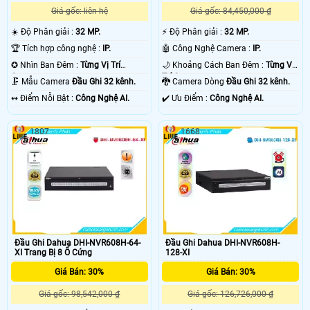
Giá gốc: liên hệ
Giá gốc: 84,450,000 ₫
☀️ Độ Phân giải :
32 MP.
️⚡ Độ Phân giải :
32 MP.
🏆 Tích hợp công nghệ :
IP.
🤖️ Công Nghệ Camera :
IP.
✪ Nhìn Ban Đêm :
Từng Vị Trí
🌙 Khoảng Cách Ban Đêm :
Từng Vị
Camera .
Trí Camera .
🗜️ Mẫu Camera
Đầu Ghi 32 kênh.
🐉️ Camera Dòng
Đầu Ghi 32 kênh.
️↭ Điểm Nỗi Bật :
Công Nghệ AI.
️✔️ Ưu Điểm :
Công Nghệ AI.
1807
1668
Đầu Ghi Dahua DHI-NVR608H-64-
Đầu Ghi Dahua DHI-NVR608H-
XI Trang Bị 8 Ổ Cứng
128-XI
Giá Bán: 30%
Giá Bán: 30%
Giá gốc: 98,542,000 ₫
Giá gốc: 126,726,000 ₫