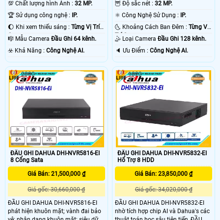
💯 Chất lượng hình Ảnh :
32 MP.
🦉 Độ sắc nét :
32 MP.
🏆 Sử dụng công nghệ :
IP.
⚛️ Công Nghệ Sử Dụng :
IP.
🌔 Khi xem thiếu sáng :
Từng Vị Trí
🌜 Khoảng Cách Ban Đêm :
Từng Vị
Camera .
Trí Camera .
🎼️ Mẫu Camera
Đầu Ghi 64 kênh.
🤹 Loại Camera
Đầu Ghi 128 kênh.
️☣️ Khả Năng :
Công Nghệ AI.
️🔈 Ưu Điểm :
Công Nghệ AI.
2000
1823
ĐẦU GHI DAHUA DHI-NVR5816-EI
ĐẦU GHI DAHUA DHI-NVR5832-EI
8 Cổng Sata
Hổ Trợ 8 HDD
Giá Bán: 21,500,000 ₫
Giá Bán: 23,850,000 ₫
Giá gốc: 30,660,000 ₫
Giá gốc: 34,020,000 ₫
ĐẦU GHI DAHUA DHI-NVR5816-EI
ĐẦU GHI DAHUA DHI-NVR5832-EI
phát hiện khuôn mặt; vành đai bảo
nhờ tích hợp chip AI và Dahua's các
vệ; nhận dạng khuôn mặt; siêu dữ
thuật toán học sâu tiên tiến, ĐẦU