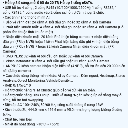
•
Hỗ trợ 8 ổ cứng, mỗi ổ tối đa 20 TB, Hỗ trợ 1 cổng eSATA.
• USB hỗ trợ 4 cổng , 2 cổng RJ45 (10/100/1000/2500M), 1 cổng RS232, 1
cổng RS485, 1 cổng audio vào 2 cổng ra, hỗ trợ đàm thoại 2 chiều.
• Các tính năng thông minh AI:
+ Bảo vệ vành đai: 24 kênh AI bởi đầu ghi hoặc 32 kênh AI bởi Camera
+ Phát hiện khuôn mặt: 4 kênh AI bởi đầu ghi hoặc 32 kênh AI bởi Camera (Có
phân tích thuộc tính khuôn mặt)
+ Nhận diện khuôn mặt: 20 kênh Phát hiện bằng camera + nhận diện bằng
đầu ghi (FR by NVR) hoặc 4 kênh Phát hiện bằng đầu ghi + nhận diện bằng
đầu ghi (FR by NVR) / hoặc 32 kênh Camera Nhận diện khuôn mặt (FR
Camera)
+ SMD PLUS: 32 kênh AI bởi đầu ghi hoặc 32 kênh AI bởi Camera
+ Video Metadata: 8 kênh AI bởi Đầu ghi hoặc 32 kênh AI bởi Camera
+ ANPR: 32 kênh camera Nhận diện biển số (ANPR) , hỗ trợ lên đến 20.000 biển
số. (AI by camera)
+ Các chức năng thông minh khác: AI by Camera : Đếm người, Heatmap, Stereo
Analysis, Object Monitoring, Vehicle Density....
• RAID 0/1/5/6/10
• Hỗ trợ chức năng N+M Cluster, giúp bảo vệ dữ liêu an toàn.
• Hỗ trợ chức năng Disk Group. Thiết kế dạng "Ngăn kéo" giúp dễ dàng thay ổ
cứng, hỗ trợ hot swapping.
• Điện áp AC 100~240V, 50/60 Hz, công suất không ổ cứng 18W
• Kích thước 2U, 444.0 mm × 456.6 mm x 95.0 mm, trọng lượng không ổ cứng
6.4kg
• Chất liệu kim loại
• Nhiệt độ hoạt động : -10°C ~ +55°C