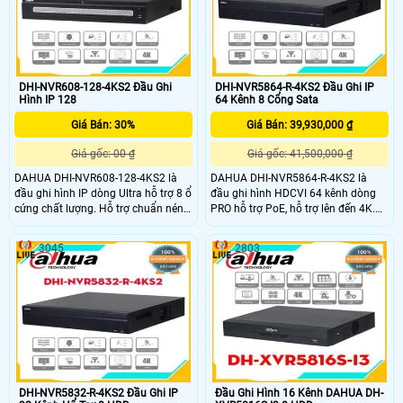
mở rộng lưu trữ.
DHI-NVR608-128-4KS2 Đầu Ghi
DHI-NVR5864-R-4KS2 Đầu Ghi IP
Hình IP 128
64 Kênh 8 Cổng Sata
Giá Bán: 30%
Giá Bán: 39,930,000 ₫
Giá gốc: 00 ₫
Giá gốc: 41,500,000 ₫
DAHUA DHI-NVR608-128-4KS2 là
DAHUA DHI-NVR5864-R-4KS2 là
đầu ghi hình IP dòng Ultra hỗ trợ 8 ổ
đầu ghi hình HDCVI 64 kênh dòng
cứng chất lượng. Hỗ trợ chuẩn nén
PRO hỗ trợ PoE, hỗ trợ lên đến 4K.
H.265+ giúp tiết kiệm băng thông
Đầu ghi HDCVI DHI-NVR5864-R-
và lưu trữ giám sát. Đầu ghi hình
4KS2 thiết kế vỏ kim loại, có khe tản
3045
2803
Dahua 128 kênh này hỗ trợ băng
nhiệt tốt, giúp hệ thống hoạt động
thông đầu vào max 384Mpb
ổn định, lâu dài, cho chất lượng hình
ảnh, phù hợp với các dự án văn
phòng, nhà xưởng, công ty,
DHI-NVR5832-R-4KS2 Đầu Ghi IP
Đầu Ghi Hình 16 Kênh DAHUA DH-