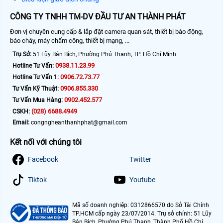
CÔNG TY TNHH TM-DV ĐẦU TƯ AN THÀNH PHÁT
Đơn vị chuyên cung cấp & lắp đặt camera quan sát, thiết bị báo động,
báo cháy, máy chấm công, thiết bị mạng, ...
Trụ Sở:
51 Lũy Bán Bích, Phường Phú Thạnh, TP. Hồ Chí Minh
0938.11.23.99
Hotline Tư Vấn:
0906.72.73.77
Hotline Tư Vấn 1:
0906.855.330
Tư Vấn Kỹ Thuật:
0902.452.577
Tư Vấn Mua Hàng:
(028) 6688.4949
CSKH:
Email:
congngheanthanhphat@gmail.com
Kết nối với chúng tôi
Facebook
Twitter
Tiktok
Youtube
Mã số doanh nghiệp: 0312866570 do Sở Tài Chính
TP.HCM cấp ngày 23/07/2014. Trụ sở chính: 51 Lũy
Bán Bích, Phường Phú Thạnh, Thành Phố Hồ Chí