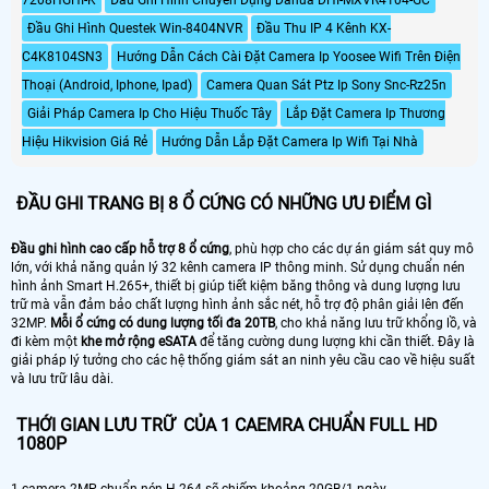
7208HGHI-K
Đầu Ghi Hình Chuyên Dụng Dahua DHI-MXVR4104-GC
100~240VAC, 50/60 Hz. - Công
matrix HDMI, chế độ hiển thị cho
suất: 16. 7W (không ổ cứng)
Đầu Ghi Hình Questek Win-8404NVR
Đầu Thu IP 4 Kênh KX-
phép lên đến 16CH 1080P và rất
nhiều tính năng khác.
C4K8104SN3
Hướng Dẫn Cách Cài Đặt Camera Ip Yoosee Wifi Trên Điện
Thoại (Android, Iphone, Ipad)
Camera Quan Sát Ptz Ip Sony Snc-Rz25n
Giải Pháp Camera Ip Cho Hiệu Thuốc Tây
Lắp Đặt Camera Ip Thương
Hiệu Hikvision Giá Rẻ
Hướng Dẫn Lắp Đặt Camera Ip Wifi Tại Nhà
ĐẦU GHI TRANG BỊ 8 Ổ CỨNG CÓ NHỮNG ƯU ĐIỂM GÌ
Đầu ghi hình cao cấp hỗ trợ 8 ổ cứng
, phù hợp cho các dự án giám sát quy mô
lớn, với khả năng quản lý 32 kênh camera IP thông minh. Sử dụng chuẩn nén
hình ảnh Smart H.265+, thiết bị giúp tiết kiệm băng thông và dung lượng lưu
trữ mà vẫn đảm bảo chất lượng hình ảnh sắc nét, hỗ trợ độ phân giải lên đến
32MP.
Mỗi ổ cứng có dung lượng tối đa 20TB
, cho khả năng lưu trữ khổng lồ, và
đi kèm một
khe mở rộng eSATA
để tăng cường dung lượng khi cần thiết. Đây là
giải pháp lý tưởng cho các hệ thống giám sát an ninh yêu cầu cao về hiệu suất
và lưu trữ lâu dài.
THỚI GIAN LƯU TRỮ CỦA 1 CAEMRA CHUẨN FULL HD
1080P