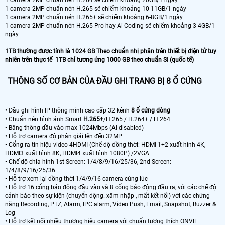
1 camera 2MP chuẩn nén H.264 sẽ chiếm khoảng 20GB/1 ngày
1 camera 2MP chuẩn nén H.265 sẽ chiếm khoảng 10-11GB/1 ngày
1 camera 2MP chuẩn nén H.265+ sẽ chiếm khoảng 6-8GB/1 ngày
1 camera 2MP chuẩn nén H.265 Pro hay Ai Coding sẽ chiếm khoảng 3-4GB/1
ngày
1TB thường được tính là 1024 GB Theo chuẩn nhị phân trên thiết bị điện tử tuy
nhiên trên thực tế 1TB chỉ tương ứng 1000 GB theo chuẩn SI (quốc tế)
THÔNG SỐ CƠ BẢN CỦA ĐẦU GHI TRANG BỊ 8 Ổ CỨNG
• Đầu ghi hình IP thông minh cao cấp 32 kênh
8 ổ cứng dòng
• Chuẩn nén hình ảnh Smart
H.265+
/H.265 / H.264+ / H.264
• Băng thông đầu vào max 1024Mbps (AI disabled)
• Hỗ trợ camera độ phân giải lên đến 32MP
• Cổng ra tín hiệu video 4HDMI (Chế độ đồng thời: HDMI 1+2 xuất hình 4K,
HDMI3 xuất hình 8K, HDMI4 xuất hình 1080P) /2VGA
• Chế độ chia hình 1st Screen: 1/4/8/9/16/25/36, 2nd Screen:
1/4/8/9/16/25/36
• Hỗ trợ xem lại đồng thời 1/4/9/16 camera cùng lúc
• Hỗ trợ 16 cổng báo động đầu vào và 8 cổng báo động đầu ra, với các chế độ
cảnh báo theo sự kiện (chuyển động. xâm nhập , mất kết nối) với các chứng
năng Recording, PTZ, Alarm, IPC alarm, Video Push, Email, Snapshot, Buzzer &
Log
• Hỗ trợ kết nối nhiều thương hiệu camera với chuẩn tương thích ONVIF