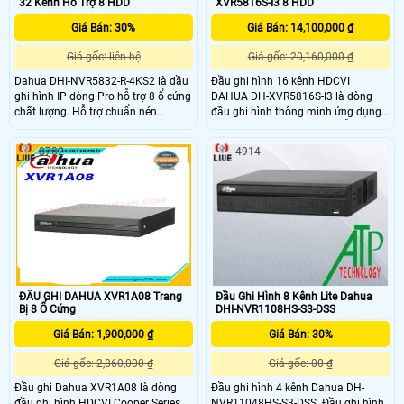
32 Kênh Hổ Trợ 8 HDD
XVR5816S-I3 8 HDD
Giá Bán: 30%
Giá Bán: 14,100,000 ₫
Giá gốc: liên hệ
Giá gốc: 20,160,000 ₫
Dahua DHI-NVR5832-R-4KS2 là đầu
Đầu ghi hình 16 kênh HDCVI
ghi hình IP dòng Pro hỗ trợ 8 ổ cứng
DAHUA DH-XVR5816S-I3 là dòng
chất lượng. Hỗ trợ chuẩn nén
đầu ghi hình thông minh ứng dụng
H.265+ giúp tiết kiệm băng thông
công nghệ AI thông minh hỗ trợ lắp
và lưu trữ giám sát. hỗ trợ băng
camera có độ phân giải lên đến
3732
4914
thông đầu vào max 320Mpb
6.0mp với chuẩn nén hình ảnh
H265+ cho chất lượng hình ảnh sắc
nét và tiết kiệm băng thông lưu trữ
giúp tiết kiệm chi phí đầu tư bộ lưu
trữ
ĐẦU GHI DAHUA XVR1A08 Trang
Đầu Ghi Hình 8 Kênh Lite Dahua
Bị 8 Ổ Cứng
DHI-NVR1108HS-S3-DSS
Giá Bán: 1,900,000 ₫
Giá Bán: 30%
Giá gốc: 2,860,000 ₫
Giá gốc: 00 ₫
Đầu ghi Dahua XVR1A08 là dòng
Đầu ghi hình 4 kênh Dahua DH-
đầu ghi hình HDCVI Cooper Series
NVR11048HS-S3-DSS. Đầu ghi hình