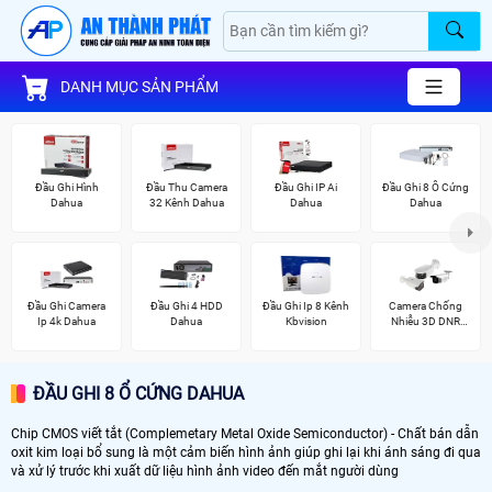
DANH MỤC SẢN PHẨM
Đầu Ghi Hình
Đầu Thu Camera
Đầu Ghi IP Ai
Đầu Ghi 8 Ổ Cứng
Dahua
32 Kênh Dahua
Dahua
Dahua
Đầu Ghi Camera
Đầu Ghi 4 HDD
Đầu Ghi Ip 8 Kênh
Camera Chống
Ip 4k Dahua
Dahua
Kbvision
Nhiễu 3D DNR
Hikvison
ĐẦU GHI 8 Ổ CỨNG DAHUA
Chip CMOS viết tắt (Complemetary Metal Oxide Semiconductor) - Chất bán dẫn
oxit kim loại bổ sung là một cảm biến hình ảnh giúp ghi lại khi ánh sáng đi qua
và xử lý trước khi xuất dữ liệu hình ảnh video đến mắt người dùng