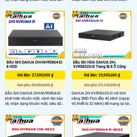
liệu video (con người, phương tiện
GHI DAHUA DHI-NVR5832-EI hỗ trợ
cơ giới và phương tiện không có
nhiều loại Các chức năng AI, chẳng
2039
2361
động cơ); SM Plus; phân tích âm
hạn như nhận dạng khuôn mặt và
thanh nổi; phân phối đám đông;
chu vi có độ chính xác cao sự bảo
đếm người; ANPR; mật độ giao
vệ. Họ rút ngắn thời gian phản hồi
thông; bản đồ nhiệt. ĐẦU GHI
các sự kiện và tạo video tương tác
DAHUA DHI-NVR5816-EI là một loạt
nhiều hơn.
các Đầu ghi AI và các giải pháp áp
dụng chip AI độc lập và thuật toán
học sâu
ĐẦU GHI DAHUA DHI-NVR5864-EI
Đầu Ghi Hình DAHUA DH-
8 HDD
XVR5832S-I3 Trang Bị 8 Ổ Cứng
Giá Bán: 27,500,000 ₫
Giá Bán: 25,950,000 ₫
Giá gốc: 39,060,000 ₫
Giá gốc: 37,142,000 ₫
ĐẦU GHI DAHUA DHI-NVR5864-EI
DAHUA DH-XVR5832S-I3 với tính
phát hiện khuôn mặt; vành đai bảo
năng SMD Plus đầy đủ kênh (ngoại
vệ; nhận dạng khuôn mặt; siêu dữ
trừ thiết bị 32 kênh) để mang lại lợi
liệu video con người, phương tiện cơ
ích cho khách hàng từ việc nâng
giới và phương tiện không có động
cấp AI,Hỗ trợ tối đa 2 kênh bảo vệ
1910
3208
cơ; SM Plus; phân tích âm thanh
vành đai (analog) hoặc 2 kênh nhận
nổi; phân phối đám đông; đếm
diện khuôn mặt (analog) hoặc 16
người; ANPR; mật độ giao thông;
kênh SMD Plus (analog). Hỗ trợ 8 ổ
bản đồ nhiệt.
cứng tối đa 10TB, 1 cổng eSATA để