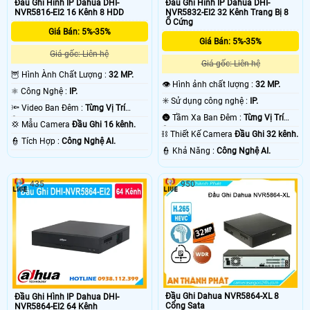
Đầu Ghi Hình IP Dahua DHI-
Đầu Ghi Hình IP Dahua DHI-
NVR5816-EI2 16 Kênh 8 HDD
NVR5832-EI2 32 Kênh Trang Bị 8
Ổ Cứng
Giá Bán: 5%-35%
Giá Bán: 5%-35%
Giá gốc: Liên hệ
Giá gốc: Liên hệ
🦉 Hình Ành Chất Lượng :
32 MP.
👁 Hình ảnh chất lượng :
32 MP.
⚛️ Công Nghệ :
IP.
✳️ Sử dụng công nghệ :
IP.
🔦 Video Ban Đêm :
Từng Vị Trí
🌚 Tầm Xa Ban Đêm :
Từng Vị Trí
Camera .
💢 Mẫu Camera
Đầu Ghi 16 kênh.
Camera .
⛓ Thiết Kế Camera
Đầu Ghi 32 kênh.
️👮 Tích Hợp :
Công Nghệ AI.
️👮 Khả Năng :
Công Nghệ AI.
435
950
Đầu Ghi Dahua NVR5864-XL 8
Đầu Ghi Hình IP Dahua DHI-
Cổng Sata
NVR5864-EI2 64 Kênh