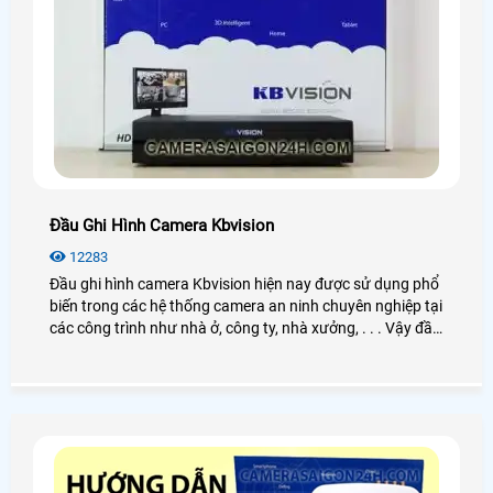
Đầu Ghi Hình Camera Kbvision
12283
Đầu ghi hình camera Kbvision hiện nay được sử dụng phổ
biến trong các hệ thống camera an ninh chuyên nghiệp tại
các công trình như nhà ở, công ty, nhà xưởng, . . . Vậy đầu
ghi hình Kbvision là gì? Cách hoạt động như thế nào?
Công dụng ra sao? Nếu bạn có nhu cầu tìm hiểu và mua
đầu ghi hình thì có thể xem qua bài viết dưới đây nhé