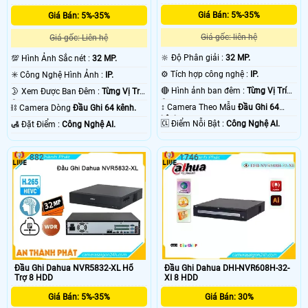
Giá Bán: 5%-35%
Giá Bán: 5%-35%
Giá gốc: liên hệ
Giá gốc: Liên hệ
🔆 Độ Phân giải :
32 MP.
💯 Hình Ảnh Sắc nét :
32 MP.
⚙ Tích hợp công nghệ :
IP.
✳️ Công Nghệ Hình Ảnh :
IP.
🔴 Hình ảnh ban đêm :
Từng Vị Trí
🌛 Xem Được Ban Đêm :
Từng Vị Trí
Camera .
Camera .
↕️ Camera Theo Mẫu
Đầu Ghi 64
⛓ Camera Dòng
Đầu Ghi 64 kênh.
kênh.
️🆑 Điểm Nỗi Bật :
Công Nghệ AI.
️🛃 Đặt Điểm :
Công Nghệ AI.
882
1746
Đầu Ghi Dahua NVR5832-XL Hổ
Đầu Ghi Dahua DHI-NVR608H-32-
Trợ 8 HDD
XI 8 HDD
Giá Bán: 5%-35%
Giá Bán: 30%